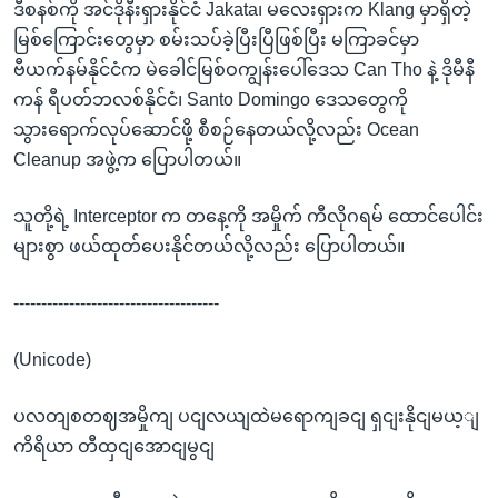
ဒီစနစ်ကို အင်ဒိုနီးရှားနိုင်ငံ Jakata၊ မလေးရှားက Klang မှာရှိတဲ့
မြစ်ကြောင်းတွေမှာ စမ်းသပ်ခဲ့ပြီးပြီဖြစ်ပြီး မကြာခင်မှာ
ဗီယက်နမ်နိုင်ငံက မဲခေါင်မြစ်ဝကျွန်းပေါ်ဒေသ Can Tho နဲ့ ဒိုမီနီ
ကန် ရီပတ်ဘလစ်နိုင်ငံ၊ Santo Domingo ဒေသတွေကို
သွားရောက်လုပ်ဆောင်ဖို့ စီစဉ်နေတယ်လို့လည်း Ocean
Cleanup အဖွဲ့က ပြောပါတယ်။
သူတို့ရဲ့ Interceptor က တနေ့ကို အမှိုက် ကီလိုဂရမ် ထောင်ပေါင်း
များစွာ ဖယ်ထုတ်ပေးနိုင်တယ်လို့လည်း ပြောပါတယ်။
-------------------------------------
(Unicode)
ပလတျစတဈအမှိုကျ ပငျလယျထဲမရောကျခငျ ရှငျးနိုငျမယ့ျ
ကိရိယာ တီထှငျအောငျမွငျ