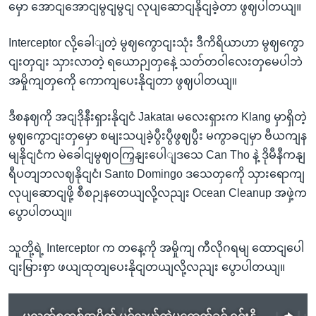
မှော အောငျအောငျမွငျမွငျ လုပျဆောငျနိုငျခဲ့တာ ဖွဈပါတယျ။
Interceptor လို့ခေါျတဲ့ မွဈကွောငျးသုံး ဒီကိရိယာဟာ မွဈကွော
ငျးတှငျး သှားလာတဲ့ ရယောဉျတှနေဲ့ သတ်တဝါလေးတှမေပါဘဲ
အမှိုကျတှကေို ကောကျပေးနိုငျတာ ဖွဈပါတယျ။
ဒီစနဈကို အငျဒိုနီးရှားနိုငျငံ Jakata၊ မလေးရှားက Klang မှာရှိတဲ့
မွဈကွောငျးတှမှော စမျးသပျခဲ့ပွီးပွီဖွဈပွီး မကွာခငျမှာ ဗီယကျန
မျနိုငျငံက မဲခေါငျမွဈဝကြှနျးပေါျဒသေ Can Tho နဲ့ ဒိုမီနီကနျ
ရီပတျဘလဈနိုငျငံ၊ Santo Domingo ဒသေတှကေို သှားရောကျ
လုပျဆောငျဖို့ စီစဉျနတေယျလို့လညျး Ocean Cleanup အဖှဲ့က
ပွောပါတယျ။
သူတို့ရဲ့ Interceptor က တနေ့ကို အမှိုကျ ကီလိုဂရမျ ထောငျပေါ
ငျးမြားစှာ ဖယျထုတျပေးနိုငျတယျလို့လညျး ပွောပါတယျ။