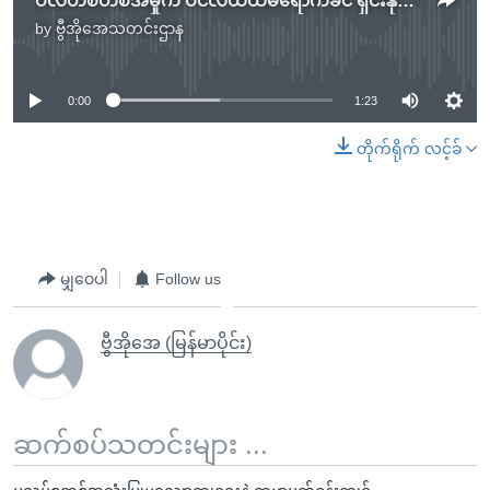
ပလတ်စတစ်အမှိုက် ပင်လယ်ထဲမရောက်ခင် ရှင်းနိုင်မယ့်ကိရိယာ တီထွင်အောင်မြင်
by
ဗွီအိုအေသတင်းဌာန
No media source currently available
0:00
1:23
တိုက်ရိုက် လင့်ခ်
မျှဝေပါ
Follow us
ဗွီအိုအေ (မြန်မာပိုင်း)
ဆက်စပ်သတင်းများ ...