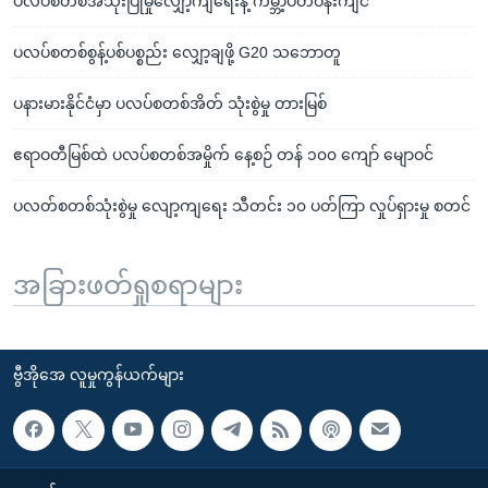
ပလပ်စတစ်အသုံးပြုမှုလျှော့ကျရေးနဲ့ ကမ္ဘာ့ပတ်ဝန်းကျင်
ပလပ်စတစ်စွန့်ပစ်ပစ္စည်း လျှော့ချဖို့ G20 သဘောတူ
ပနားမားနိုင်ငံမှာ ပလပ်စတစ်အိတ် သုံးစွဲမှု တားမြစ်
ဧရာဝတီမြစ်ထဲ ပလပ်စတစ်အမှိုက် နေ့စဉ် တန် ၁၀၀ ကျော် မျောဝင်
ပလတ်စတစ်သုံးစွဲမှု လျော့ကျရေး သီတင်း ၁၀ ပတ်ကြာ လှုပ်ရှားမှု စတင်
အခြားဖတ်ရှုစရာများ
ဗွီအိုအေ လူမှုကွန်ယက်များ