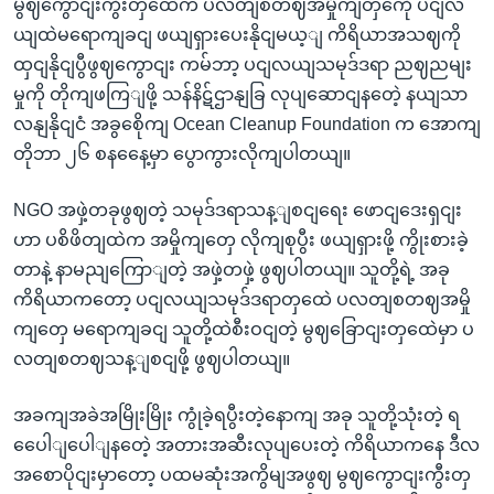
မွဈကွောငျးကွီးတှထေဲက ပလတျစတဈအမှိုကျတှကေို ပငျလ
ယျထဲမရောကျခငျ ဖယျရှားပေးနိုငျမယ့ျ ကိရိယာအသဈကို
ထှငျနိုငျပွီဖွဈကွောငျး ကမ်ဘာ့ ပငျလယျသမုဒ်ဒရာ ညဈညမျး
မှုကို တိုကျဖကြျဖို့ သန်နိဋ်ဌာနျခြ လုပျဆောငျနတေဲ့ နယျသာ
လနျနိုငျငံ အခွစေိုကျ Ocean Cleanup Foundation က အောကျ
တိုဘာ ၂၆ စနနေေ့မှာ ပွောကွားလိုကျပါတယျ။
NGO အဖှဲ့တခုဖွဈတဲ့ သမုဒ်ဒရာသန့ျစငျရေး ဖောငျဒေးရှငျး
ဟာ ပစိဖိတျထဲက အမှိုကျတှေ လိုကျစုပွီး ဖယျရှားဖို့ ကွိုးစားခဲ့
တာနဲ့ နာမညျကြောျတဲ့ အဖှဲ့တဖှဲ့ ဖွဈပါတယျ။ သူတို့ရဲ့ အခု
ကိရိယာကတော့ ပငျလယျသမုဒ်ဒရာတှထေဲ ပလတျစတဈအမှို
ကျတှေ မရောကျခငျ သူတို့ထဲစီးဝငျတဲ့ မွဈခြောငျးတှထေဲမှာ ပ
လတျစတဈသန့ျစငျဖို့ ဖွဈပါတယျ။
အခကျအခဲအမြိုးမြိုး ကွုံခဲ့ရပွီးတဲ့နောကျ အခု သူတို့သုံးတဲ့ ရ
ပေေါျပေါျနတေဲ့ အတားအဆီးလုပျပေးတဲ့ ကိရိယာကနေ ဒီလ
အစောပိုငျးမှာတော့ ပထမဆုံးအကွိမျအဖွဈ မွဈကွောငျးကွီးတှ