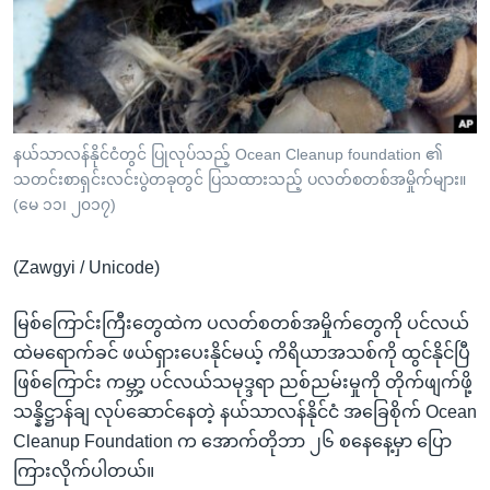
အ
သုတပဒေသာ အင်္ဂလိပ်စာ
ညွန်း
Learning English
စာမျက်နှာ
သို့
ဗွီအိုအေ လူမှုကွန်ယက်များ
ကျော်
ကြည့်
နယ်သာလန်နိုင်ငံတွင် ပြုလုပ်သည့် Ocean Cleanup foundation ၏
သတင်းစာရှင်းလင်းပွဲတခုတွင် ပြသထားသည့် ပလတ်စတစ်အမှိုက်များ။
ရန်
ဘာသာစကားများ
(မေ ၁၁၊ ၂၀၁၇)
ရှာဖွေ
ရန်
(Zawgyi / Unicode)
နေရာ
သို့
မြစ်ကြောင်းကြီးတွေထဲက ပလတ်စတစ်အမှိုက်တွေကို ပင်လယ်
ကျော်
ထဲမရောက်ခင် ဖယ်ရှားပေးနိုင်မယ့် ကိရိယာအသစ်ကို ထွင်နိုင်ပြီ
ရန်
ဖြစ်ကြောင်း ကမ္ဘာ့ ပင်လယ်သမုဒ္ဒရာ ညစ်ညမ်းမှုကို တိုက်ဖျက်ဖို့
သန္နိဋ္ဌာန်ချ လုပ်ဆောင်နေတဲ့ နယ်သာလန်နိုင်ငံ အခြေစိုက် Ocean
Cleanup Foundation က အောက်တိုဘာ ၂၆ စနေနေ့မှာ ပြော
ကြားလိုက်ပါတယ်။