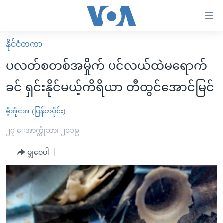
သုံး
ရ
လွယ်ကူ
နိုင်ငံတကာ
မူလစာမျက်နှာ
စေ
ပလတ်စတစ်အမှိုက် ပင်လယ်ထဲမရောက်
မြန်မာ
သည့်
ခင် ရှင်းနိုင်မယ့်ကိရိယာ တီထွင်အောင်မြင်
ကမ္ဘာ့သတင်းများ
Link
ဗွီဒီယို
နိုင်ငံတကာ
ဗွီအိုအေ (မြန်မာပိုင်း)
များ
သတင်းလွတ်လပ်ခွင့်
အမေရိကန်
၂၇ ေအာက္တိုဘာ၊ ၂၀၁၉
ပင်မ
ရပ်ဝန်းတခု လမ်းတခု အလွန်
တရုတ်
အကြောင်းအရာ
မျှဝေပါ
သို့
အင်္ဂလိပ်စာလေ့လာမယ်
အစ္စရေး-ပါလက်စတိုင်း
ကျော်
အပတ်စဉ်ကဏ္ဍများ
အမေရိကန်သုံးအီဒီယံ
ကြည့်
ရေဒီယိုနှင့်ရုပ်သံ အချက်အလက်များ
မကြေးမုံရဲ့ အင်္ဂလိပ်စာ
ရေဒီယို
ရန်
ပင်မ
ရေဒီယို/တီဗွီအစီအစဉ်
ရုပ်ရှင်ထဲက အင်္ဂလိပ်စာ
တီဗွီ