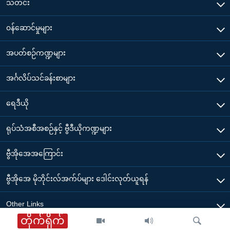
သတင်း
၀န်ဆောင်မှုများ
အပတ်စဉ်ကဏ္ဍများ
အင်္ဂလိပ်သင်ခန်းစာများ
ရေဒီယို
ရုပ်သံအစီအစဉ်နှင့် ဗွီဒီယိုကဏ္ဍများ
ဗွီအိုအေအကြောင်း
ဗွီအိုအေ မိုဘိုင်းလ်အက်ပ်များ ဒေါင်းလုတ်ယူရန်
Other Links
တိုက်ရိုက်