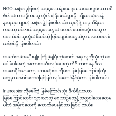
NGO အဖွဲ့တခုဖြစ်တဲ့ သမုဒ္ဒရာသန့်စင်ရေး ဖောင်ဒေးရှင်းဟာ ပစိ
ဖိတ်ထဲက အမှိုက်တွေ လိုက်စုပြီး ဖယ်ရှားဖို့ ကြိုးစားခဲ့တာနဲ့
နာမည်ကျော်တဲ့ အဖွဲ့တဖွဲ့ ဖြစ်ပါတယ်။ သူတို့ရဲ့ အခုကိရိယာ
ကတော့ ပင်လယ်သမုဒ္ဒရာတွေထဲ ပလတ်စတစ်အမှိုက်တွေ မ
ရောက်ခင် သူတို့ထဲစီးဝင်တဲ့ မြစ်ချောင်းတွေထဲမှာ ပလတ်စတစ်
သန့်စင်ဖို့ ဖြစ်ပါတယ်။
အခက်အခဲအမျိုးမျိုး ကြုံခဲ့ရပြီးတဲ့နောက် အခု သူတို့သုံးတဲ့ ရေ
ပေါ်ပေါ်နေတဲ့ အတားအဆီးလုပ်ပေးတဲ့ ကိရိယာကနေ ဒီလ
အစောပိုင်းမှာတော့ ပထမဆုံးအကြိမ်အဖြစ် မြစ်ကြောင်းကြီး
တွေမှာ အောင်အောင်မြင်မြင် လုပ်ဆောင်နိုင်ခဲ့တာ ဖြစ်ပါတယ်။
Interceptor လို့ခေါ်တဲ့ မြစ်ကြောင်းသုံး ဒီကိရိယာဟာ
မြစ်ကြောင်းတွင်း သွားလာတဲ့ ရေယာဉ်တွေနဲ့ သတ္တဝါလေးတွေမ
ပါဘဲ အမှိုက်တွေကို ကောက်ပေးနိုင်တာ ဖြစ်ပါတယ်။