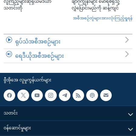
လူကြည့်များဆိုရှယ်မီဒီယာ
ချာဂိုကျွန်းများ မောရစ်ရှသို့
သတင်းတို
လွှဲပြောင်းမည်ကို ဆန့်ကျင်
အစီအစဉ်တွဲများအားလုံးကြည့်ရှုရန်
ရုပ်သံအစီအစဉ်များ
ရေဒီယိုအစီအစဉ်များ
ဗွီအိုအေ လူမှုကွန်ယက်များ
သတင်း
၀န်ဆောင်မှုများ