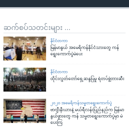
ဆက်စပ်သတင်းများ ...
နိုင်ငံတကာ
မြန်မာနွယ် အမေရိကန်နိုင်ငံသားတွေ ကန်
ရွေးကောက်ပွဲမဲပေး
နိုင်ငံတကာ
ထိုင်းလွှတ်တော်ရှေ့ဆန္ဒပြမှု ရဲတပ်ဖွဲ့တားဆီး
၂၀၂၀ အမေရိကန်သမ္မတရွေးကောက်ပွဲ
ဗာဂျီးနီးယားနဲ့ မယ်ရီလန်းပြည်နည်က မြန်မာ
နွယ်ဖွားတွေ ကန် သမ္မတရွေးကောက်ပွဲမှာ မဲ
ပေးကြ