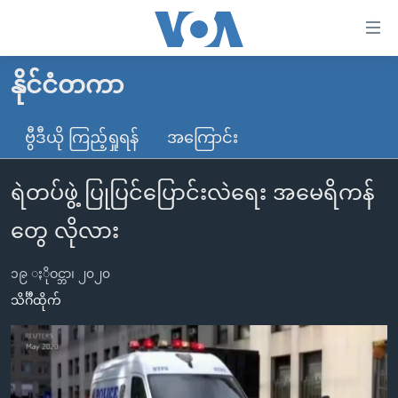
သုံး
ရ
လွယ်ကူ
နိုင်ငံတကာ
မူလစာမျက်နှာ
စေ
မြန်မာ
ဗွီဒီယို ကြည့်ရှုရန်
အကြောင်း
သည့်
ကမ္ဘာ့သတင်းများ
Link
ရဲတပ်ဖွဲ့ ပြုပြင်ပြောင်းလဲရေး အမေရိကန်
ဗွီဒီယို
နိုင်ငံတကာ
များ
သတင်းလွတ်လပ်ခွင့်
အမေရိကန်
တွေ လိုလား
ပင်မ
ရပ်ဝန်းတခု လမ်းတခု အလွန်
တရုတ်
အကြောင်းအရာ
၁၉ ႏိုဝင္ဘာ၊ ၂၀၂၀
သို့
အင်္ဂလိပ်စာလေ့လာမယ်
အစ္စရေး-ပါလက်စတိုင်း
သိင်္ဂီထိုက်
ကျော်
အပတ်စဉ်ကဏ္ဍများ
အမေရိကန်သုံးအီဒီယံ
ကြည့်
ရေဒီယိုနှင့်ရုပ်သံ အချက်အလက်များ
မကြေးမုံရဲ့ အင်္ဂလိပ်စာ
ရေဒီယို
ရန်
ပင်မ
ရေဒီယို/တီဗွီအစီအစဉ်
ရုပ်ရှင်ထဲက အင်္ဂလိပ်စာ
တီဗွီ