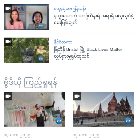
တွေ့ဆုံမေးမြန်းခန်း
နယူးယောက် ယာဉ်ထိန်းရဲ အရာရှိ မလှလှစံနဲ့
မေးမြန်းချက်
နိုင်ငံတကာ
ဗြိတိန် Bristol မြို့ Black Lives Matter
လှုပ်ရှားမှုရုပ်ထုသစ်
ဗွီဒီယို ကြည့်ရှုရန်
၁၄ မတ္၊ ၂၀၂၅
၁၃ မတ္၊ ၂၀၂၅