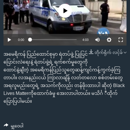
အ
သုတပဒေသာ အင်္ဂလိပ်စာ
ညွန်း
Learning English
No media source currently available
စာမျက်နှာ
သို့
ဗွီအိုအေ လူမှုကွန်ယက်များ
ကျော်
0:00
4:03
ကြည့်
ရန်
တိုက်ရိုက် လင့်ခ်
ဘာသာစကားများ
အမေရိကန် ပြည်ထောင်စုမှာ ရဲတပ်ဖွဲ့ ပြုပြင်
ရှာဖွေ
ပြောင်းလဲရေးနဲ့ ရဲတပ်ဖွဲ့ရဲ့ ရက်စက်မှုတွေကို
ရန်
ထောင်နဲ့ချီတဲ့ အမေရိကန်ပြည်သူတွေဆန့်ကျင်ကန့်ကွက်ခဲ့ကြ
နေရာ
တာပါ။ လအနည်းငယ် ကြာလာချိန် လတ်တလော စစ်တမ်းတွေ
သို့
အရလူမည်းတွေရဲ့ အသက်ကိုလည်း တန်ဖိုးထားပါ ဆိုတဲ့ Black
ကျော်
Lives Matterကိုထောက်ခံမှု အေးလာပါတယ်။ မသိင်္ဂ ီထိုက်
ရန်
ပြောပြပါမယ်။
မျှဝေပါ