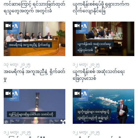
ကင်ဆာကြောင့် ရင်သားဖြတ်ထုတ်
ယူကရိန်းစစ်ရပ်ဖို့ ရုရှားဘက်က
ရသူတွေအတွက် အတွင်းခံ
လိုက်လျောနိုင်ခြေ
၁၃ မတ္၊ ၂၀၂၅
၁၂ မတ္၊ ၂၀၂၅
အမေရိကန် အကူအညီနဲ့ ရိုက်ခတ်
ယူကရိန်းစစ် အဆုံးသတ်ရေး
မှု
ခြေလှမ်းသစ်
၁၂ မတ္၊ ၂၀၂၅
၁၂ မတ္၊ ၂၀၂၅