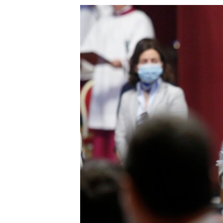
သုတပဒေသာ အင်္ဂလိပ်စာ
အ
ညွန်း
စာမျက်နှာ
သို့
ကျော်
ကြည့်
ရန်
ရှာဖွေ
ရန်
နေရာ
သို့
ကျော်
ရန်