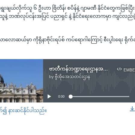
ချယ်လိုက်သူ ၆ ဦးဟာ ဗြိတိန်၊ စပိန်နဲ့ ဂျာမဏီ နိုင်ငံတွေကဖြစ်ပြီး 
င်သူနဲ့ ဘဏ်လုပ်ငန်းအပြင် ပညာရှင် နဲ့ နိုင်ငံရေးလောကမှာ ကျင်လည်ခ
လောဆယ်မှာ ကိုရိုနာဗိုင်းရပ်စ် ကပ်ရောဂါကြောင့် စီးပွါးရေး ရိုက်ခ
ဗာတီကန်ဘဏ္ဍာရေးဌာနအတွက် ပထမဆုံး အမျိုးသမီး ၆ ဦးကို ပုပ်ရဟန်းမင်းကြီး ခန့်အပ်
EMBE
by
ဗွီအိုအေသတင်းဌာန
No media source currently available
0:00
တ်၍ နားဆင်နိုင်ပါသည်။
EMBED