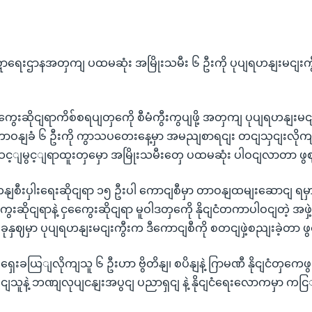
ေးဌာနအတှကျ ပထမဆုံး အမြိုးသမီး ၆ ဦးကို ပုပျရဟနျးမငျးကွ
ွေေးဆိုငျရာကိစ်စရပျတှကေို စီမံကွီးကွပျဖို့ အတှကျ ပုပျရဟနျးမ
တာဝနျခံ ၆ ဦးကို ကွာသပတေးနေ့မှာ အမညျစာရငျး တငျသှငျးလို
င့ျမွင့ျရာထူးတှမှော အမြိုးသမီးတှေ ပထမဆုံး ပါဝငျလာတာ 
နျစီးပှါးရေးဆိုငျရာ ၁၅ ဦးပါ ကောငျစီမှာ တာဝနျထမျးဆောငျ ရမ
ေးဆိုငျရာနဲ့ ငှကွေေးဆိုငျရာ မူဝါဒတှကေို နိုငျငံတကာပါဝငျတဲ့ အဖှဲ
နှဈမှာ ပုပျရဟနျးမငျးကွီးက ဒီကောငျစီကို စတငျဖှဲ့စညျးခဲ့တာ
ခယြျလိုကျသူ ၆ ဦးဟာ ဗွိတိနျ၊ စပိနျနဲ့ ဂြာမဏီ နိုငျငံတှကေဖွဈပ
ုငျသူနဲ့ ဘဏျလုပျငနျးအပွငျ ပညာရှငျ နဲ့ နိုငျငံရေးလောကမှာ က