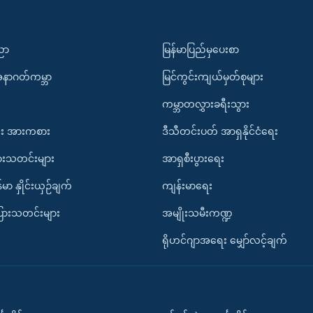
ပညာ
မြန်မာပြည်မှပေးစာ
အနာဂတ်ကမ္ဘာ
မြင်ကွင်းကျယ်မှတ်စုများ
ကမ္ဘာတလွှားခရီးသွား
း အားကစား
ဒီသီတင်းပတ် အာရှနိုင်ငံရေး
ားသတင်းများ
အာရှစီးပွားရေး
်မာ နှိုင်းယှဉ်ချက်
ကျန်းမာရေး
ပြားသတင်းများ
အမျိုးသမီးကဏ္ဍ
ရိုဟင်ဂျာအရေး မျှော်လင့်ချက်