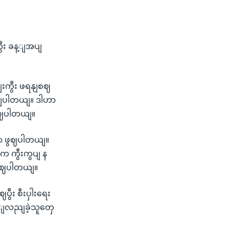
ီး ခန့ျအပျ
ငျးကွီး ဖရနျစဈ
ကျပါတယျ။ ဒါဟာ
ဖွဈပါတယျ။
ှာ ဖွဈပါတယျ။
့က ကွီးကွပျ န
 ဖွဈပါတယျ။
ွီး စီးပှါးရေး
ငြျလညျခဲ့သူတှေ