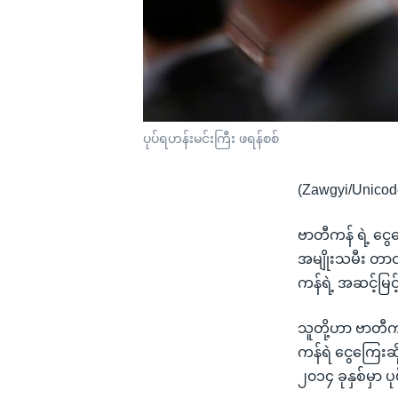
ပုပ်ရဟန်းမင်းကြီး ဖရန်စစ်
(Zawgyi/Unicod
ဗာတီကန် ရဲ့ ငွေ
အမျိုးသမီး တာ
ကန်ရဲ့ အဆင့်မြ
သူတို့ဟာ ဗာတီက
ကန်ရဲ ငွေကြေးဆိ
၂၀၁၄ ခုနှစ်မှာ 