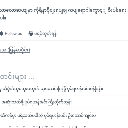
ာလောဆယျမှာ ကိုရိုနာဗိုငျးရပျဈ ကပျရောဂါကွောင့ျ စီးပှါးရေး ရ
ပါ။
Follow us
ပရင့်ထုတ်ရန်
ုအေ (မြန်မာပိုင်း)
်းများ ...
ု ထိခိုက်သူတွေအတွက် ဆုတောင်းကြဖို့ ပုပ်ရဟန်းမင်းပန်ကြား
 အဆုံးသတ်ဖို့ ပုပ်ရဟန်းမင်းကြီးတိုက်တွန်း
ာတီကန်မှာ ပရိသတ်မပါဘဲ ပုပ်ရဟန်းမင်း ဦးဆောင်ကျင်းပ