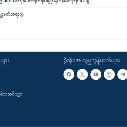
ခရစ်ယန်ဘုန်းတော်ကြီးဖြစ်ခွင့် ရဟန်းမင်းကြီးပယ်ချ
ရစ္စမတ်တရားပွဲ
ုများ
ဗွီအိုအေ လူမှုကွန်ယက်များ
းလ်သတင်းလွှာ