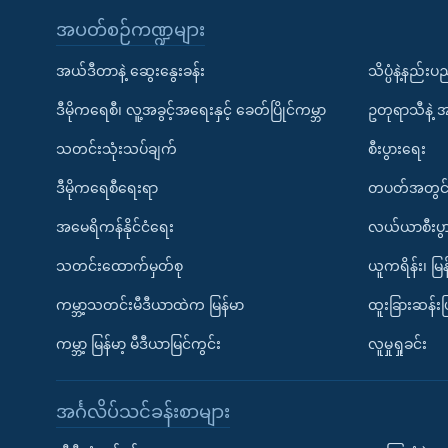
အပတ်စဉ်ကဏ္ဍများ
အယ်ဒီတာနဲ့ ဆွေးနွေးခန်း
သိပ္ပံနဲ့နည်း
ဒီမိုကရေစီ၊ လူ့အခွင့်အရေးနှင့် ခေတ်ပြိုင်ကမ္ဘာ
ဥတုရာသီနဲ့ 
သတင်းသုံးသပ်ချက်
စီးပွားရေး
ဒီမိုကရေစီရေးရာ
တပတ်အတွင်
အမေရိကန်နိုင်ငံရေး
လယ်ယာစီးပွ
သတင်းထောက်မှတ်စု
ယူကရိန်း၊ မြန
ကမ္ဘာ့သတင်းမီဒီယာထဲက မြန်မာ
ထူးခြားဆန်း
ကမ္ဘာ့ မြန်မာ့ မီဒီယာမြင်ကွင်း
လူမှုရှုခင်း
အင်္ဂလိပ်သင်ခန်းစာများ