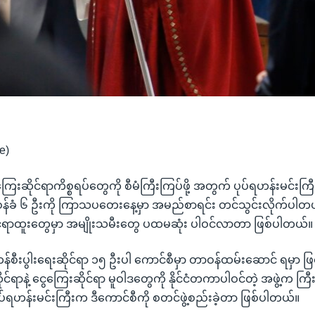
e)
ကြေးဆိုင်ရာကိစ္စရပ်တွေကို စီမံကြီးကြပ်ဖို့ အတွက် ပုပ်ရဟန်းမင်းက
ဝန်ခံ ၆ ဦးကို ကြာသပတေးနေ့မှာ အမည်စာရင်း တင်သွင်းလိုက်ပါတ
င့်ရာထူးတွေမှာ အမျိုးသမီးတွေ ပထမဆုံး ပါဝင်လာတာ ဖြစ်ပါတယ်။
န်စီးပွါးရေးဆိုင်ရာ ၁၅ ဦးပါ ကောင်စီမှာ တာဝန်ထမ်းဆောင် ရမှာ 
ုင်ရာနဲ့ ငွေကြေးဆိုင်ရာ မူဝါဒတွေကို နိုင်ငံတကာပါဝင်တဲ့ အဖွဲ့က 
ပုပ်ရဟန်းမင်းကြီးက ဒီကောင်စီကို စတင်ဖွဲ့စည်းခဲ့တာ ဖြစ်ပါတယ်။