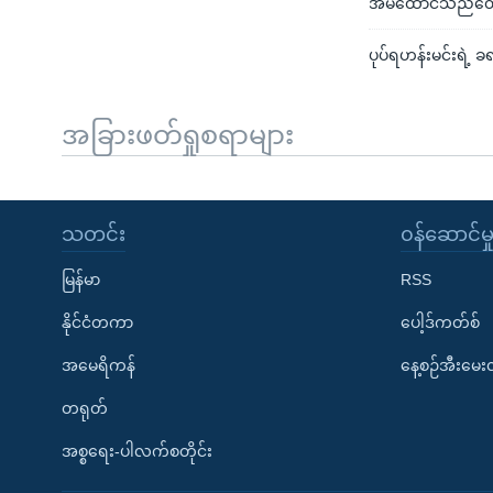
အိမ်ထောင်သည်တွေ 
ပုပ်ရဟန်းမင်းရဲ့ ခ
အခြားဖတ်ရှုစရာများ
သတင်း
၀န်ဆောင်မှ
မြန်မာ
RSS
နိုင်ငံတကာ
ပေါ့ဒ်ကတ်စ်
အမေရိကန်
နေ့စဉ်အီးမေ
တရုတ်
အစ္စရေး-ပါလက်စတိုင်း