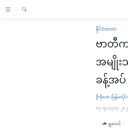
သုံး
ရ
ရှာဖွေ
လွယ်ကူ
မူလစာမျက်နှာ
နိုင်ငံတကာ
ရ
စေ
မြန်မာ
လာ
ဗာတီက
သည့်
ဒ်
ကမ္ဘာ့သတင်းများ
Link
ဗွီဒီယို
နိုင်ငံတကာ
အမျိုးသ
များ
သတင်းလွတ်လပ်ခွင့်
အမေရိကန်
ပင်မ
ခန့်အပ်
ရပ်ဝန်းတခု လမ်းတခု အလွန်
တရုတ်
အကြောင်းအရာ
အင်္ဂလိပ်စာလေ့လာမယ်
အစ္စရေး-ပါလက်စတိုင်း
သို့
ဗွီအိုအေ (မြန်မာပိုင်
အပတ်စဉ်ကဏ္ဍများ
အမေရိကန်သုံးအီဒီယံ
ကျော်
ကြည့်
ရေဒီယိုနှင့်ရုပ်သံ အချက်အလက်များ
၀၇ ၾသဂုတ္၊ ၂၀
မကြေးမုံရဲ့ အင်္ဂလိပ်စာ
ရေဒီယို
ရန်
ရေဒီယို/တီဗွီအစီအစဉ်
ရုပ်ရှင်ထဲက အင်္ဂလိပ်စာ
တီဗွီ
ပင်မ
မျှဝေပါ