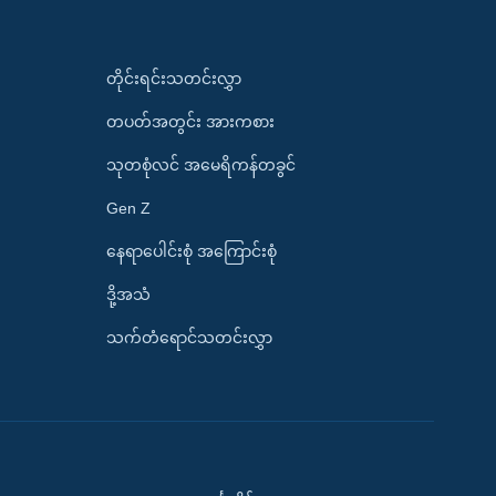
တိုင်းရင်းသတင်းလွှာ
တပတ်အတွင်း အားကစား
သုတစုံလင် အမေရိကန်တခွင်
Gen Z
နေရာပေါင်းစုံ အကြောင်းစုံ
ဒို့အသံ
သက်တံရောင်သတင်းလွှာ