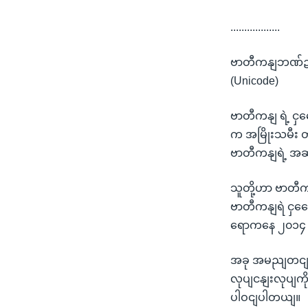
..................
ဗာတီကနျဘဏ်ဍာရ
(Unicode)
ဗာတီကနျ ရဲ့ ငှက
က အမြိုးသမီး 
ဗာတီကနျရဲ့ အဆ
သူတို့ဟာ ဗာတီက
ဗာတီကနျရဲ ငှကွေ
ရောကနေ ၂၀၁၄ ခု
အခု အမညျတငျရှေး
လုပျငနျးလုပျကိ
ပါဝငျပါတယျ။