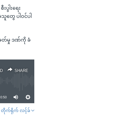
စီးပွါးရေး
ဲ့သူတွေ ပါဝင်ပါ
တ်မှု ဒဏ်ကို ခံ
D
SHARE
0:50
တိုက်ရိုက် လင့်ခ်
SHARE