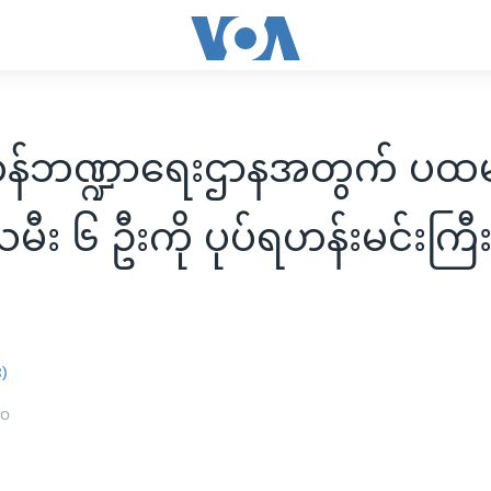
န်ဘဏ္ဍာရေးဌာနအတွက် ပထမ
မီး ၆ ဦးကို ပုပ်ရဟန်းမင်းကြီ
း)
၂၀