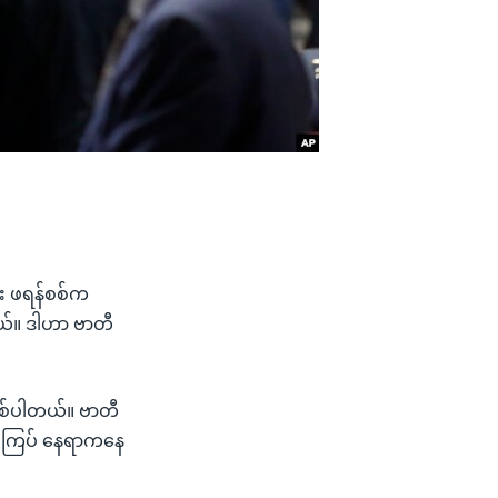
ြီး ဖရန်စစ်က
ယ်။ ဒါဟာ ဗာတီ
ဖြစ်ပါတယ်။ ဗာတီ
ကြီးကြပ် နေရာကနေ