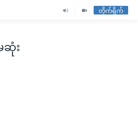
တိုက်ရိုက်
ဆုံး
း