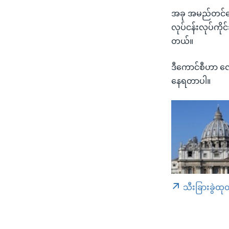
အခု အမည်တင်ရွေး
လုပ်ငန်းလုပ်ကို
တယ်။
ဒီကောင်စီဟာ လော
နေရတာပါ။
သီးခြားခွဲထု