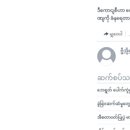
ဒီကောငျစီဟာ လေ
ဏျကို ခံနရေတာ
မျှဝေပါ
ဗွီအိ
ဆက်စပ်သတင
ဘေရွတ် ပေါက်ကွဲမှ
ခွဲခြားဆက်ဆံမှုတွေ
အီစတာဝတ်ပြုပွဲ ဗ