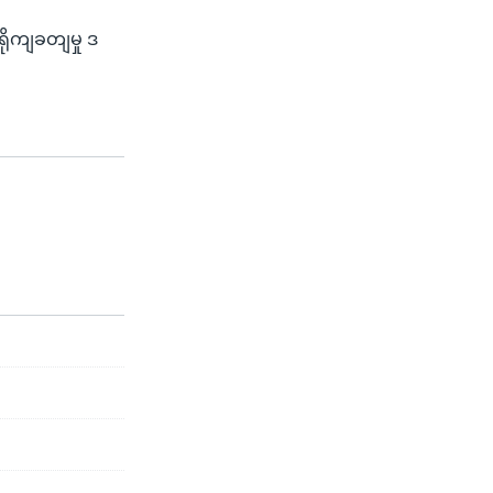
ိုကျခတျမှု ဒ