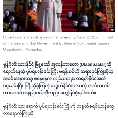
အ
သုတပဒေသာ အင်္ဂလိပ်စာ
ညွန်း
Learning English
စာမျက်နှာ
သို့
ဗွီအိုအေ လူမှုကွန်ယက်များ
ကျော်
ကြည့်
Pope Francis attends a welcome ceremony, Sept. 2, 2023, in front
of the Saaral Ordon Government Building in Sukhbaatar Square in
ရန်
ဘာသာစကားများ
Ulaanbaatar, Mongolia.
ရှာဖွေ
ရန်
မွန်ဂိုလီးယားနိုင်ငံ မြို့တော် အူလန်ဘာတော (Ulaanbaatar)ကို
နေရာ
ရောက်နေတဲ့ ပုပ်ရဟန်းမင်းကြီး ဖရန်းစစ်ကို တရားဝင်ကြိုဆိုတဲ့
သို့
အခမ်းအနားတခု စနေနေ့က ကျင်းပရာမှာ တရုတ်နိုင်ငံအလံ
ကျော်
ဝှေ့ယမ်းပြီး ကြိုဆိုခဲ့ကြတဲ့ တရုတ်နိင်ငံကလာတဲ့ ကက်သလစ်
ရန်
ဘာသာဝင် အနည်းငယ်ကိုလည်း တွေ့မြင်ခဲ့ရပါတယ်။
မွန်ဂိုလီးယားရောက် ပုပ်ရဟန်းမင်းကြီးကို တရုတ်ခရစ်ယာန်တွေ
လာရောက်ကြိုဆို