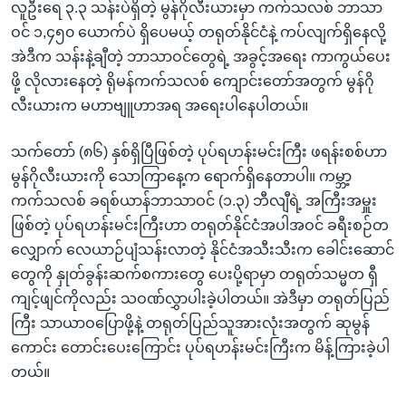
လူဦးရေ ၃.၃ သန်းပဲရှိတဲ့ မွန်ဂိုလီးယားမှာ ကက်သလစ် ဘာသာ
ဝင် ၁,၄၅၀ ယောက်ပဲ ရှိပေမယ့် တရုတ်နိုင်ငံနဲ့ ကပ်လျက်ရှိနေလို့
အဲဒီက သန်းနဲ့ချီတဲ့ ဘာသာဝင်တွေရဲ့ အခွင့်အရေး ကာကွယ်ပေး
ဖို့ လိုလားနေတဲ့ ရိုမန်ကက်သလစ် ကျောင်းတော်အတွက် မွန်ဂို
လီးယားက မဟာဗျူဟာအရ အရေးပါနေပါတယ်။
သက်တော် (၈၆) နှစ်ရှိပြီဖြစ်တဲ့ ပုပ်ရဟန်းမင်းကြီး ဖရန်းစစ်ဟာ
မွန်ဂိုလီးယားကို သောကြာနေ့က ရောက်ရှိနေတာပါ။ ကမ္ဘာ့
ကက်သလစ် ခရစ်ယာန်ဘာသာဝင် (၁.၃) ဘီလျီရဲ့ အကြီးအမှူး
ဖြစ်တဲ့ ပုပ်ရဟန်းမင်းကြီးဟာ တရုတ်နိုင်ငံအပါအဝင် ခရီးစဉ်တ
လျှောက် လေယာဉ်ပျံသန်းလာတဲ့ နိုင်ငံအသီးသီးက ခေါင်းဆောင်
တွေကို နှုတ်ခွန်းဆက်စကားတွေ ပေးပို့ရာမှာ တရုတ်သမ္မတ ရှီ
ကျင့်ဖျင်ကိုလည်း သဝဏ်လွှာပါးခဲ့ပါတယ်။ အဲဒီမှာ တရုတ်ပြည်
ကြီး သာယာဝပြောဖို့နဲ့ တရုတ်ပြည်သူအားလုံးအတွက် ဆုမွန်
ကောင်း တောင်းပေးကြောင်း ပုပ်ရဟန်းမင်းကြီးက မိန့်ကြားခဲ့ပါ
တယ်။