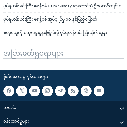
ပုပ်ရဟန်းမင်းကြီး ဖရန်စစ် Palm Sunday ဆုတောင်းပွဲ ဦးဆောင်ကျင်းပ
ပုပ်ရဟန်းမင်းကြီး ဖရန့်စစ် အုပ်ချုပ်မှု ၁၀ နှစ်ပြည့်မြောက်
စစ်ပွဲတွေကို ဆွေးနွေးမှုနဲ့ဖြေရှင်းဖို့ ပုပ်ရဟန်းမင်းကြီးတိုက်တွန်း
အခြားဖတ်ရှုစရာများ
ဗွီအိုအေ လူမှုကွန်ယက်များ
သတင်း
၀န်ဆောင်မှုများ