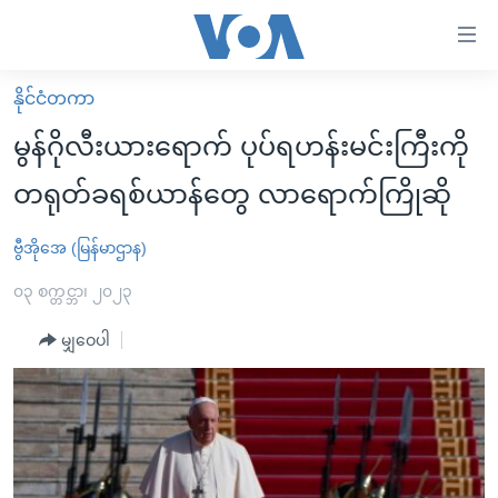
သုံး
ရ
လွယ်ကူ
နိုင်ငံတကာ
မူလစာမျက်နှာ
စေ
မွန်ဂိုလီးယားရောက် ပုပ်ရဟန်းမင်းကြီးကို
မြန်မာ
သည့်
တရုတ်ခရစ်ယာန်တွေ လာရောက်ကြိုဆို
ကမ္ဘာ့သတင်းများ
Link
ဗွီဒီယို
နိုင်ငံတကာ
ဗွီအိုအေ (မြန်မာဌာန)
များ
သတင်းလွတ်လပ်ခွင့်
အမေရိကန်
၀၃ စက္တင္ဘာ၊ ၂၀၂၃
ပင်မ
ရပ်ဝန်းတခု လမ်းတခု အလွန်
တရုတ်
အကြောင်းအရာ
မျှဝေပါ
သို့
အင်္ဂလိပ်စာလေ့လာမယ်
အစ္စရေး-ပါလက်စတိုင်း
ကျော်
အပတ်စဉ်ကဏ္ဍများ
အမေရိကန်သုံးအီဒီယံ
ကြည့်
ရေဒီယိုနှင့်ရုပ်သံ အချက်အလက်များ
မကြေးမုံရဲ့ အင်္ဂလိပ်စာ
ရေဒီယို
ရန်
ပင်မ
ရေဒီယို/တီဗွီအစီအစဉ်
ရုပ်ရှင်ထဲက အင်္ဂလိပ်စာ
တီဗွီ