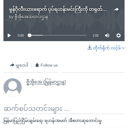
မွန်ဂိုလီးယားရောက် ပုပ်ရဟန်းမင်းကြီးကို တရုတ်ခရစ်ယာန်တွေ လာရောက်ကြိုဆို
by
ဗွီအိုအေသတင်းဌာန
No media source currently available
0:00
1:02
တိုက်ရိုက် လင့်ခ်
မျှဝေပါ
Follow us
ဗွီအိုအေ (မြန်မာဌာန)
ဆက်စပ်သတင်းများ ...
မြန်မာပြည်ငြိမ်းချမ်းရေး ရဟန်းအမတ် အီစတာဆုတောင်းမှု