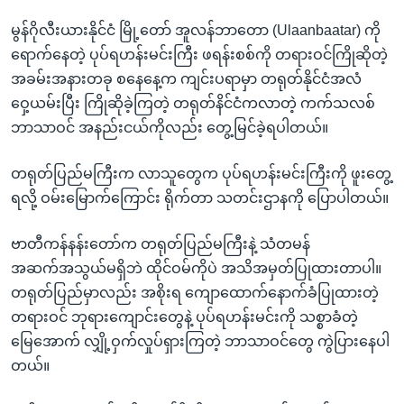
မွန်ဂိုလီးယားနိုင်ငံ မြို့တော် အူလန်ဘာတော (Ulaanbaatar) ကို
ရောက်နေတဲ့ ပုပ်ရဟန်းမင်းကြီး ဖရန်းစစ်ကို တရားဝင်ကြိုဆိုတဲ့
အခမ်းအနားတခု စနေနေ့က ကျင်းပရာမှာ တရုတ်နိုင်ငံအလံ
ဝှေ့ယမ်းပြီး ကြိုဆိုခဲ့ကြတဲ့ တရုတ်နိင်ငံကလာတဲ့ ကက်သလစ်
ဘာသာဝင် အနည်းငယ်ကိုလည်း တွေ့မြင်ခဲ့ရပါတယ်။
တရုတ်ပြည်မကြီးက လာသူတွေက ပုပ်ရဟန်းမင်းကြီးကို ဖူးတွေ့
ရလို့ ဝမ်းမြောက်ကြောင်း ရိုက်တာ သတင်းဌာနကို ပြောပါတယ်။
ဗာတီကန်နန်းတော်က တရုတ်ပြည်မကြီးနဲ့ သံတမန်
အဆက်အသွယ်မရှိဘဲ ထိုင်ဝမ်ကိုပဲ အသိအမှတ်ပြုထားတာပါ။
တရုတ်ပြည်မှာလည်း အစိုးရ ကျောထောက်နောက်ခံပြုထားတဲ့
တရားဝင် ဘုရားကျောင်းတွေနဲ့ ပုပ်ရဟန်းမင်းကို သစ္စာခံတဲ့
မြေအောက် လျှို့ဝှက်လှုပ်ရှားကြတဲ့ ဘာသာဝင်တွေ ကွဲပြားနေပါ
တယ်။