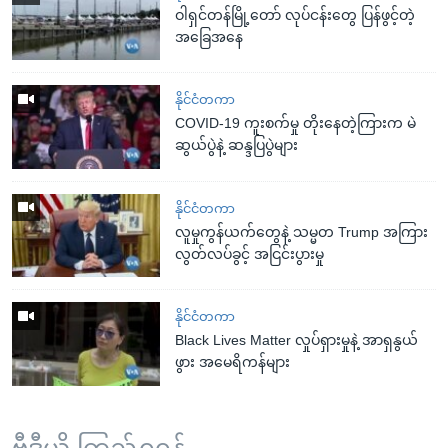
ဝါရှင်တန်မြို့တော် လုပ်ငန်းတွေ ပြန်ဖွင့်တဲ့
အခြေအနေ
နိုင်ငံတကာ
COVID-19 ကူးစက်မှု တိုးနေတဲ့ကြားက မဲ
ဆွယ်ပွဲနဲ့ ဆန္ဒပြပွဲများ
နိုင်ငံတကာ
လူမှုကွန်ယက်တွေနဲ့ သမ္မတ Trump အကြား
လွတ်လပ်ခွင့် အငြင်းပွားမှု
နိုင်ငံတကာ
Black Lives Matter လှုပ်ရှားမှုနဲ့ အာရှနွယ်
ဖွား အမေရိကန်များ
ဗွီဒီယို ကြည့်ရှုရန်