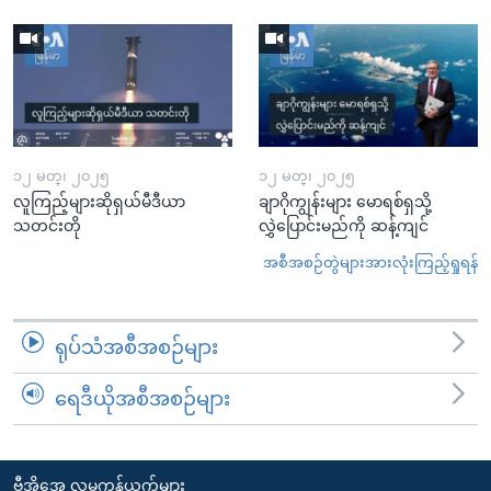
၁၂ မတ္၊ ၂၀၂၅
၁၂ မတ္၊ ၂၀၂၅
လူကြည့်များဆိုရှယ်မီဒီယာ
ချာဂိုကျွန်းများ မောရစ်ရှသို့
သတင်းတို
လွှဲပြောင်းမည်ကို ဆန့်ကျင်
အစီအစဉ်တွဲများအားလုံးကြည့်ရှုရန်
ရုပ်သံအစီအစဉ်များ
ရေဒီယိုအစီအစဉ်များ
ဗွီအိုအေ လူမှုကွန်ယက်များ