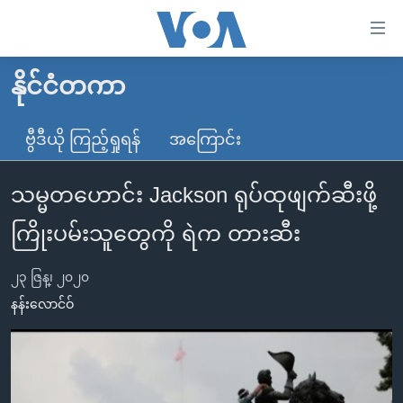
သုံး
ရ
လွယ်ကူ
နိုင်ငံတကာ
မူလစာမျက်နှာ
စေ
မြန်မာ
ဗွီဒီယို ကြည့်ရှုရန်
အကြောင်း
သည့်
ကမ္ဘာ့သတင်းများ
Link
သမ္မတဟောင်း Jackson ရုပ်ထုဖျက်ဆီးဖို့
ဗွီဒီယို
နိုင်ငံတကာ
များ
သတင်းလွတ်လပ်ခွင့်
အမေရိကန်
ကြိုးပမ်းသူတွေကို ရဲက တားဆီး
ပင်မ
ရပ်ဝန်းတခု လမ်းတခု အလွန်
တရုတ်
အကြောင်းအရာ
၂၃ ဇြန္၊ ၂၀၂၀
သို့
အင်္ဂလိပ်စာလေ့လာမယ်
အစ္စရေး-ပါလက်စတိုင်း
နန်းလောင်ဝ်
ကျော်
အပတ်စဉ်ကဏ္ဍများ
အမေရိကန်သုံးအီဒီယံ
ကြည့်
ရေဒီယိုနှင့်ရုပ်သံ အချက်အလက်များ
မကြေးမုံရဲ့ အင်္ဂလိပ်စာ
ရေဒီယို
ရန်
ပင်မ
ရေဒီယို/တီဗွီအစီအစဉ်
ရုပ်ရှင်ထဲက အင်္ဂလိပ်စာ
တီဗွီ