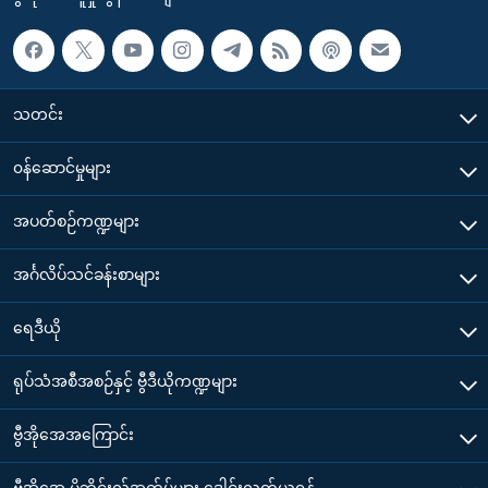
သတင်း
၀န်ဆောင်မှုများ
အပတ်စဉ်ကဏ္ဍများ
အင်္ဂလိပ်သင်ခန်းစာများ
ရေဒီယို
ရုပ်သံအစီအစဉ်နှင့် ဗွီဒီယိုကဏ္ဍများ
ဗွီအိုအေအကြောင်း
ဗွီအိုအေ မိုဘိုင်းလ်အက်ပ်များ ဒေါင်းလုတ်ယူရန်