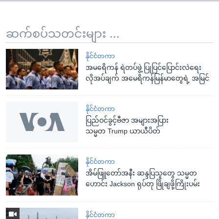
ဆက်စပ်သတင်းများ ...
နိုင်ငံတကာ
အမရေိကန် ရဲတပ်ဖွဲ့ ပြုပြင်ပြောင်းလဲရေး
လိုအပ်ချက် အမေရိကန်မြန်မာတွေရဲ့ အမြင်
နိုင်ငံတကာ
ပြည်ဝင်ခွင့်ဗီဇာ အများအပြား
သမ္မတ Trump ယာယီပိတ်
နိုင်ငံတကာ
အိမ်ဖြူတော်အနီး ဆန္ဒပြသူတွေ သမ္မတ
ဟောင်း Jackson ရုပ်တု ဖြိုချဖို့ကြိုးပမ်း
နိုင်ငံတကာ