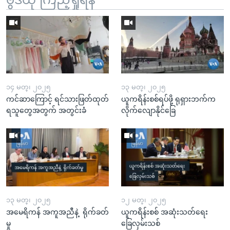
၁၄ မတ္၊ ၂၀၂၅
၁၃ မတ္၊ ၂၀၂၅
ကင်ဆာကြောင့် ရင်သားဖြတ်ထုတ်
ယူကရိန်းစစ်ရပ်ဖို့ ရုရှားဘက်က
ရသူတွေအတွက် အတွင်းခံ
လိုက်လျောနိုင်ခြေ
၁၃ မတ္၊ ၂၀၂၅
၁၂ မတ္၊ ၂၀၂၅
အမေရိကန် အကူအညီနဲ့ ရိုက်ခတ်
ယူကရိန်းစစ် အဆုံးသတ်ရေး
မှု
ခြေလှမ်းသစ်