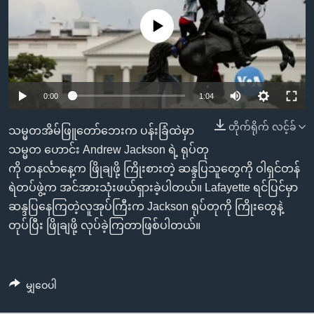
အ
သုတပဒေသာ အင်္ဂလိပ်စာ
ညွန်း
Learning English
No media source currently available
စာမျက်နှာ
သို့
ဗွီအိုအေ လူမှုကွန်ယက်များ
ကျော်
0:00
1:04
ကြည့်
ရန်
တိုက်ရိုက် လင့်ခ်
ဘာသာစကားများ
သမ္မတအိမ်ဖြူတော်ဘေးက ပန်းခြံထဲမှာ
ရှာဖွေ
သမ္မတ ဟောင်း Andrew Jackson ရဲ့ ရုပ်တု
ရန်
ကို တနင်္လာနေ့က ဖြိုချဖို့ ကြိုးစားတဲ့ ဆန္ဒပြသူတွေကို ဝါရှင်တန်
နေရာ
ရဲတပ်ဖွဲ့က အင်အားသုံးဖယ်ရှားခဲ့ပါတယ်။ Lafayette ရင်ပြင်မှာ
သို့
ဆန္ဒပြနေကြတဲ့လူအုပ်ကြီးက Jackson ရုပ်တုကို ကြိုးတွေနဲ့
ကျော်
တုပ်ပြီး ဖြိုချဖို့ လုပ်ခဲ့ကြတာဖြစ်ပါတယ်။
ရန်
မျှဝေပါ