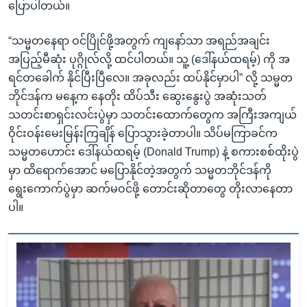
ပြောပါတယ်။
“သမ္မတနေရာ ဝင်ပြိုင်ဖို့အတွက် ကျနော်သာ အရည်အချင်း
အပြည့်မီဆုံး ပုဂ္ဂိုလ်လို့ ထင်ပါတယ်။ သူ့ (ဒေါ်နယ်ထရမ့်) ကို အ
ရင်တခေါက် နိုင်ပြီးပြီလေ။ အခုလည်း ထပ်နိုင်မှာပါ” လို့ သမ္မတ
ဘိုင်ဒန်က မနေ့က နေတိုး ထိပ်သီး ဆွေးနွေးပွဲ အဆုံးသတ်
သတင်းစာရှင်းလင်းပွဲမှာ သတင်းထောက်တွေက အကြီးအကျယ်
ဝိုင်းဝန်းမေးမြန်းကြချိန် ပြောသွားခဲ့တာပါ။ သိပ်မကြာခင်က
သမ္မတဟောင်း ဒေါ်နယ်ထရမ့် (Donald Trump) နဲ့ စကားစစ်ထိုးပွဲ
မှာ ထိရောက်အောင် မပြောနိုင်တဲ့အတွက် သမ္မတဘိုင်ဒန်ကို
ရွေးကောက်ပွဲမှာ ဆက်မဝင်ဖို့ တောင်းဆိုတာတွေ တိုးလာနေတာ
ပါ။