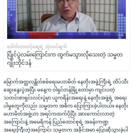
ဒေါက်တာတင့်ဆွေရဲ့ သုံးသပ်ချက်
ပြိုင်ပွဲလမ်းကြောင်းက ထွက်မသွားလိုသေးတဲ့ သမ္မတ
ဂျိုးဘိုင်ဒန်
မြောက်အတ္တလန္တိတ်စစ်ရေးမဟာမိတ် နေတိုးအဖွဲ့ကြီးရဲ့ ထိပ်သီး
ဆွေးနွေးပွဲအပြီး မနေ့က ဝါရှင်တန်မြို့တော်မှာ ကျင်းပတဲ့
သတင်းစာရှင်းလင်းပွဲမှာ ယူကရိန်းအရေးနဲ့ နေတိုးအဖွဲ့ရဲ့ အရေး
ပါမှုတွေကိုလည်း သမ္မတက အဓိက ပြောကြားခဲ့ပါတယ်။ နေတိုး
မဟာမိတ်အဖွဲ့ဟာ အရင်ကထက်ပိုပြီး အားကောင်းလာတဲ့
အကြောင်းနဲ့ အမေရိကန် ပြည်ထောင်စုရဲ့ အခန်းကဏ္ဍ
အရေးကြီးတဲ့အကြောင်း သမ္မတက အခိုင်အမာ ပြောဆိုသွားခဲ့ပါ