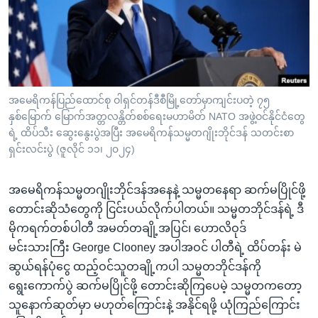
အ
သုတပဒေသာ အင်္ဂလိပ်စာ
ညွန်း
Learning English
စာမျက်နှာ
သို့
ဗွီအိုအေ လူမှုကွန်ယက်များ
ကျော်
ကြည့်
အမေရိကန်ပြည်ထောင်စု ဝါရှင်တန်ဒီစီမြို့တော်မှာကျင်းပတဲ့ ၇၅
နှစ်မြောက် မြောက်အတ္တလန္တိတ်စစ်ရေးမဟာမိတ် NATO အဖွဲ့ဝင်နိုင်ငံတွေ
ရန်
ဘာသာစကားများ
ရဲ့ ထိပ်သီး ဆွေးနွေးပွဲအပြီး အမေရိကန်သမ္မတဂျိုးဘိုင်ဒန် သတင်းစာ
ရှာဖွေ
ရှင်းလင်းပွဲ (ဇူလိုင် ၁၁၊ ၂၀၂၄)
ရန်
နေရာ
အမေရိကန်သမ္မတဂျိုးဘိုင်ဒန်အနေနဲ့ သမ္မတနေရာ ဆက်မပြိုင်ဖို့
သို့
တောင်းဆိုသံတွေကို ငြင်းပယ်လိုက်ပါတယ်။ သမ္မတဘိုင်ဒန်ရဲ့ ဒီ
ကျော်
မိုကရက်တစ်ပါတီ အမတ်တချို့အပြင်၊ ဟောလိဝုဒ်
ရန်
မင်းသားကြီး George Clooney အပါအဝင် ပါတီရဲ့ ထိပ်တန်း မဲ
ဆွယ်ရန်ပုံငွေ ထည့်ဝင်သူတချို့ကပါ သမ္မတဘိုင်ဒန်ကို
ရွေးကောက်ပွဲ ဆက်မပြိုင်ဖို့ တောင်းဆိုကြပေမဲ့ သမ္မတကတော့
သူနောက်ဆုတ်မှာ မဟုတ်ကြောင်းနဲ့ အနိုင်ရဖို့ ယုံကြည်ကြောင်း