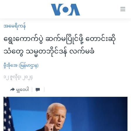
သုံး
ရ
လွယ်ကူ
အမေရိကန်
မူလစာမျက်နှာ
စေ
ရွေးကောက်ပွဲ ဆက်မပြိုင်ဖို့ တောင်းဆို
မြန်မာ
သည့်
သံတွေ သမ္မတဘိုင်ဒန် လက်မခံ
ကမ္ဘာ့သတင်းများ
Link
ဗွီဒီယို
နိုင်ငံတကာ
ဗွီအိုအေ (မြန်မာဌာန)
များ
သတင်းလွတ်လပ်ခွင့်
အမေရိကန်
၁၂ ဇူလိုင္၊ ၂၀၂၄
ပင်မ
ရပ်ဝန်းတခု လမ်းတခု အလွန်
တရုတ်
အကြောင်းအရာ
မျှဝေပါ
သို့
အင်္ဂလိပ်စာလေ့လာမယ်
အစ္စရေး-ပါလက်စတိုင်း
ကျော်
အပတ်စဉ်ကဏ္ဍများ
အမေရိကန်သုံးအီဒီယံ
ကြည့်
ရေဒီယိုနှင့်ရုပ်သံ အချက်အလက်များ
မကြေးမုံရဲ့ အင်္ဂလိပ်စာ
ရေဒီယို
ရန်
ပင်မ
ရေဒီယို/တီဗွီအစီအစဉ်
ရုပ်ရှင်ထဲက အင်္ဂလိပ်စာ
တီဗွီ