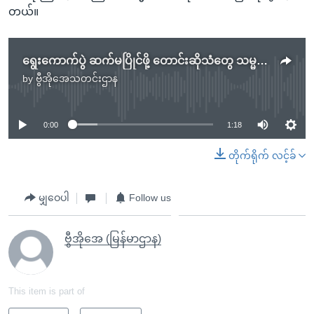
တယ်။
ရွေးကောက်ပွဲ ဆက်မပြိုင်ဖို့ တောင်းဆိုသံတွေ သမ္မတဘိုင်ဒန် လက်မခံ
by
ဗွီအိုအေသတင်းဌာန
No media source currently available
0:00
1:18
တိုက်ရိုက် လင့်ခ်
မျှဝေပါ
Follow us
ဗွီအိုအေ (မြန်မာဌာန)
This item is part of