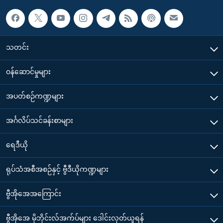
သတင်း
၀န်ဆောင်မှုများ
အပတ်စဉ်ကဏ္ဍများ
အင်္ဂလိပ်သင်ခန်းစာများ
ရေဒီယို
ရုပ်သံအစီအစဉ်နှင့် ဗွီဒီယိုကဏ္ဍများ
ဗွီအိုအေအကြောင်း
ဗွီအိုအေ မိုဘိုင်းလ်အက်ပ်များ ဒေါင်းလုတ်ယူရန်