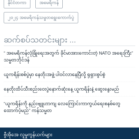
နိုင်ငံတကာ
အမေရိကန်
၂၀၂၄ အမေရိကန်သမ္မတရွေးကောက်ပွဲ
ဆက်စပ်သတင်းများ ...
“ အမေရိကန်လုံခြုံရေးအတွက် ခိုင်မာအားကောင်းတဲ့ NATO အရေးကြီး”
သမ္မတဘိုင်ဒန်
ယူကရိန်းစစ်ပွဲမှာ နေတိုးအဖွဲ့ ပါဝင်လာနေပြီလို့ ရုရှားစွပ်စွဲ
နေတိုးထိပ်သီးစည်းဝေးပွဲနောက်ဆုံးနေ့ ယူကရိန်းနဲ့ ဆွေးနွေးမည်
“ယူကရိန်းကို နည်းဗျူဟာကျ လေကြောင်းကာကွယ်ရေးစနစ်တွေ
ထောက်ပံ့မည်” ကန်သမ္မတ
ဗွီအိုအေ လူမှုကွန်ယက်များ