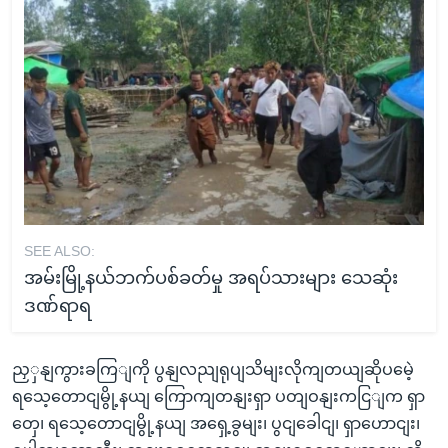
SEE ALSO:
အမ်းမြို့နယ်ဘက်ပစ်ခတ်မှု အရပ်သားများ သေဆုံး
ဒဏ်ရာရ
ညှှနျကွားခကြျကို ပွနျလညျရုပျသိမျးလိုကျတယျဆိုပမေဲ့
ရသေ့တောငျမွို့နယျ ကြောကျတနျးရှာ ပတျဝနျးကငြျက ရှာ
တှေ၊ ရသေ့တောငျမွို့နယျ အရှေ့ခွမျး၊ ပွငျခေါငျ၊ ရှာဟောငျး၊