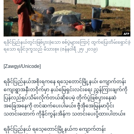
အ
သုတပဒေသာ အင်္ဂလိပ်စာ
ညွန်း
Learning English
စာမျက်နှာ
သို့
ဗွီအိုအေ လူမှုကွန်ယက်များ
ကျော်
ကြည့်
ရခိုင်ပြည်နယ်တွင်းဖြစ်ပွားခဲ့သော စစ်ပွဲများကြောင့် ထွက်ပြေးတိမ်းရှောင်ခဲ့
ရသော ရခိုင်ဒုက္ခသည် မိသားစု။ (ဇန်နဝါရီ ၂၅၊ ၂၀၁၉)
ရန်
ဘာသာစကားများ
ရှာဖွေ
[Zawgyi/Unicode]
ရန်
နေရာ
ရခိုင်ပြည်နယ်အစိုးရကနေ ရသေ့တောင်မြို့နယ်၊ ကျောက်တန်း
သို့
ကျေးရွာအနီးတဝိုက်မှာ နယ်မြေရှင်းလင်းရေး ညွှန်ကြားချက်ကို
ကျော်
ပြန်လည်ရုပ်သိမ်းလိုက်တယ်ဆိုပေမဲ့ တိုက်ပွဲဖြစ်ပွားနေဆဲ
ရန်
အခြေအနေကို တင်ဆက်ပေးပါမယ်။ ဗွီအိုအေမြန်မာပိုင်း
သတင်းထောက် ကိုနိုင်ကွန်းအိန်က သတင်းပေးပို့ထားပါတယ်။
ရခိုင်ပြည်နယ် ရသေ့တောင်မြို့နယ်က ကျောက်တန်း