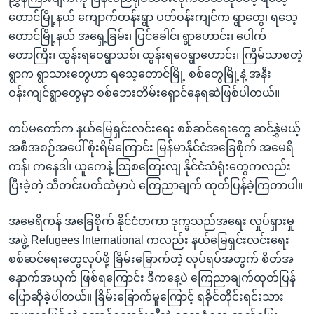
တောင်မြို့နယ် ကျောက်တန်းရွာ ပတ်ဝန်းကျင်က ရွာတွေ၊ ရသေ့
တောင်မြို့နယ် အရှေ့ခြမ်း၊ ပြင်ခေါင်၊ ရွာဟောင်း၊ ပေါက်
တောကြီး၊ ထွန်းရဝေရွာသစ်၊ ထွန်းရဝေရွာဟောင်း၊ ကြိမ်သာစတဲ့
ရွာက ရွာသားတွေဟာ ရသေ့တောင်မြို့ စစ်တွေမြို့နဲ့ အနီး
ဝန်းကျင်ရွာတွေမှာ စစ်ဘေးတိမ်းရှောင်နေရဆဲဖြစ်ပါတယ်။
တပ်မတော်က နယ်မြေရှင်းလင်းရေး စစ်ဆင်ရေးတွေ ဆင်နွှဲမယ့်
အစီအစဉ်အပေါ် စိုးရိမ်ကြောင်း မြန်မာနိုင်ငံအခြေစိုက် အမေရိ
ကန်၊ ကနေဒါ၊ ယူကေနဲ့ သြစတြေးလျ နိုင်ငံသံရုံးတွေကလည်း
ပြီးခဲ့တဲ့ သီတင်းပတ်ထဲမှာပဲ ကြေညာချက် ထုတ်ပြန်ခဲ့ကြတာပါ။
အမေရိကန် အခြေစိုက် နိုင်ငံတကာ ဒုက္ခသည်အရေး လှုပ်ရှားမှု
အဖွဲ့ Refugees International ကလည်း နယ်မြေရှင်းလင်းရေး
စစ်ဆင်ရေးတွေလုပ်ဖို့ ခြိမ်းခြောက်တဲ့ လုပ်ရပ်အတွက် စိတ်အ
နှောက်အယှက် ဖြစ်ရကြောင်း ဒီကနေ့ပဲ ကြေညာချက်ထုတ်ပြန်
ပြောဆိုခဲ့ပါတယ်။ ခြိမ်းခြောက်မှုကြောင့် ရခိုင်တိုင်းရင်းသား