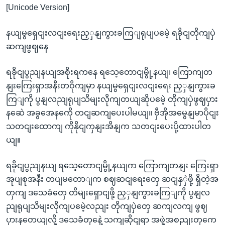
[Unicode Version]
နယျမွရှေငျးလငျးရေးညှှနျကွားခကြျရုပျပမေဲ့ ရခိုငျတိုကျပှဲ
ဆကျဖွဈနေ
ရခိုငျပွညျနယျအစိုးရကနေ ရသေ့တောငျမွို့နယျ၊ ကြောကျတ
နျးကြေးရှာအနီးတဝိုကျမှာ နယျမွရှေငျးလငျးရေး ညှှနျကွားခ
ကြျကို ပွနျလညျရုပျသိမျးလိုကျတယျဆိုပမေဲ့ တိုကျပှဲဖွဈပှား
နဆေဲ အခွအေနကေို တငျဆကျပေးပါမယျ။ ဗှီအိုအမွေနျမာပိုငျး
သတငျးထောကျ ကိုနိုငျကှနျးအိနျက သတငျးပေးပို့ထားပါတ
ယျ။
ရခိုငျပွညျနယျ ရသေ့တောငျမွို့နယျက ကြောကျတနျး ကြေးရှာ
အုပျစုအနီး တပျမတောျက စဈဆငျရေးတှေ ဆငျနှှဲဖို့ ရှိတဲ့အ
တှကျ ဒသေခံတှေ တိမျးရှောငျဖို့ ညှှနျကွားခကြျကို ပွနျလ
ညျရုပျသိမျးလိုကျပမေဲ့လညျး တိုကျပှဲတှေ ဆကျလကျ ဖွဈ
ပှားနတေယျလို့ ဒသေခံတှနေဲ့ သကျဆိုငျရာ အဖှဲ့အစညျးတှကေ