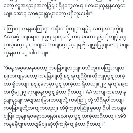
တော့ လူအနညျးအကဉြျး ရှိနကွေတယျ။ လယျထှနျနကွေတ
ယျ။ အောငျသာစညျရှာမှာတော့ မရှိဘူးပေါ့။”
ကြောကျတနျးကြေးရှာ အနီးတဝိုကျမှာ ရခိုငျလကျနကျကိုငျ
AA အဖှဲ့ ဝငျရောကျလှုပျရှားနလေို့ တပျမတောျနဲ့ တိုကျပှဲဖွဈ
ပှားခဲ့ကွောငျး တပျမတောျပွောခှင့ျရ ဗိုလျမှူးခြုပျဇောျမငျး
ထှနျးက ပွောပါတယျ။
“ဒီနေ့ အခွအေနတေော့ ကနြောျလညျး မသိဘူး။ ကြောကျတ
နျးဘကျမှာတော့ ကနြောျတို့ နှဈရကျရှိပွီး။ တိုကျပှဲဖွဈပှားခဲ့
တာ ရှိတယျ။ နှဈနရောမှာ ဖွဈပှားခဲ့တာ ရှိတယျ။ ၂၅ ရကျနေ့က
တကွိမျ ၂၇ ရကျနေ့ကဖွဈခဲ့တာ ရှိတယျ။ AA ဘကျ ကတော့ န
ညျးနညျး အငျအားမြားတယျလို့ ကနြောျတို့ သိရှိရပါတယျ။
ကနြောျတို့ဘကျကလညျး ထိခိုကျကဆြုံးမှုတှေ ရှိပါ တယျခ
ငျဗြ။ ထှနျးရဝရှောသဈနားလေးမှာ ဖွဈပှားခဲ့တာရှိတယျ။ အဲဒီ
ကနမေိုငျးထောငျမိုငျးဆှဲတိုကျခိုကျခဲ့တာ ရှိတယျ။”