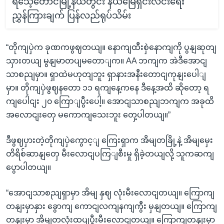
ရသေ့တောင်မြို့နယ်တွင်း နယ်မြေရှင်းလင်းရေး
ညွှန်ကြားချက် ပြန်လည်ရုပ်သိမ်း
“တိုကျပှဲက ခုဏကဖွဈတယျ။ နောကျထီးစှဲနောကျကို ပွနျဆုတျ
သှားတယျ မွနျမာတပျမတောျက။ AA ဘကျက အဲဒီအောငျ
သာစညျမှာ။ ရှာထဲမဟုတျဘူး ရှာနားအနီးတောငျကုနျးပေါျ
မှာ။ တိုကျပှဲဖွဈနတော ၁၁ ရကျနေ့ကနေ ဒီနေ့အထိ ဆိုတော့ ရ
ကျပေါငျး ၂၀ ကြောျပွီးပေါ့။ အောငျသာစညျဘကျက အခုထိ
အလောငျးတှေ မကောကျသေးဘူး တှေ့ပါတယျ။”
ဒီဖွဈပှားတဲ့တိုကျပှဲကွောင့ျ ကြေးရှာက အိမျတခြို့နဲ့ အိမျမှေး
တိရိစ်ဆာနျတှေ မီးလောငျပကြျစီးမှု ရှိခဲ့တယျလို့ သူကဆကျ
ပွောပါတယျ။
“အောငျသာစညျရှာမှာ အိမျ နှဈ လုံးမီးလောငျတယျ။ ကြောကျ
တနျးမှာနှား ခွောကျ ကောငျလကျနကျကွီး မှနျတယျ။ ကြောကျ
တနျးမှာ အိမျတလုံးထပျပွီးမီးလောငျတယျ။ ကြောကျတနျးမှာ