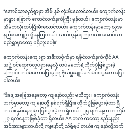
“အောင်သာစည်ရွာမှာ အိမ် နှစ် လုံးမီးလောင်တယ်။ ကျောက်တန်း
မှာနွား ခြောက် ကောင်လက်နက်ကြီး မှန်တယ်။ ကျောက်တန်းမှာ
အိမ်တလုံးထပ်ပြီးမီးလောင်တယ်။ ကျောက်တန်းမှာတော့ လူအ
နည်းအကျဉ်း ရှိနေကြတယ်။ လယ်ထွန်နေကြတယ်။ အောင်သာ
စည်ရွာမှာတော့ မရှိဘူးပေါ့။”
ကျောက်တန်းကျေးရွာ အနီးတဝိုက်မှာ ရခိုင်လက်နက်ကိုင် AA
အဖွဲ့ ဝင်ရောက်လှုပ်ရှားနေလို့ တပ်မတော်နဲ့ တိုက်ပွဲဖြစ်ပွားခဲ့
ကြောင်း တပ်မတော်ပြောခွင့်ရ ဗိုလ်မှူးချုပ်ဇော်မင်းထွန်းက ပြော
ပါတယ်။
“ဒီနေ့ အခြေအနေတော့ ကျနော်လည်း မသိဘူး။ ကျောက်တန်း
ဘက်မှာတော့ ကျနော်တို့ နှစ်ရက်ရှိပြီး။ တိုက်ပွဲဖြစ်ပွားခဲ့တာ ရှိ
တယ်။ နှစ်နေရာမှာ ဖြစ်ပွားခဲ့တာ ရှိတယ်။ ၂၅ ရက်နေ့က တကြိမ်
၂၇ ရက်နေ့ကဖြစ်ခဲ့တာ ရှိတယ်။ AA ဘက် ကတော့ နည်းနည်း
အင်အားများတယ်လို့ ကျနော်တို့ သိရှိရပါတယ်။ ကျနော်တို့ဘက်