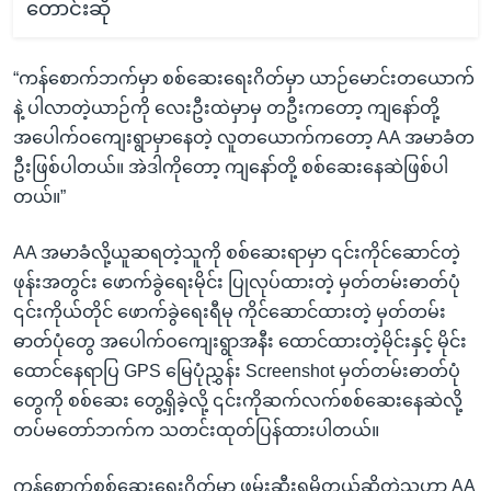
တောင်းဆို
“ကန်စောက်ဘက်မှာ စစ်ဆေးရေးဂိတ်မှာ ယာဉ်မောင်းတယောက်
နဲ့ ပါလာတဲ့ယာဉ်ကို လေးဦးထဲမှာမှ တဦးကတော့ ကျနော်တို့
အပေါက်ဝကျေးရွာမှာနေတဲ့ လူတယောက်ကတော့ AA အမာခံတ
ဦးဖြစ်ပါတယ်။ အဲဒါကိုတော့ ကျနော်တို့ စစ်ဆေးနေဆဲဖြစ်ပါ
တယ်။”
AA အမာခံလို့ယူဆရတဲ့သူကို စစ်ဆေးရာမှာ ၎င်းကိုင်ဆောင်တဲ့
ဖုန်းအတွင်း ဖောက်ခွဲရေးမိုင်း ပြုလုပ်ထားတဲ့ မှတ်တမ်းဓာတ်ပုံ
၎င်းကိုယ်တိုင် ဖောက်ခွဲရေးရီမု ကိုင်ဆောင်ထားတဲ့ မှတ်တမ်း
ဓာတ်ပုံတွေ အပေါက်ဝကျေးရွာအနီး ထောင်ထားတဲ့မိုင်းနှင့် မိုင်း
ထောင်နေရာပြ GPS မြေပုံညွှန်း Screenshot မှတ်တမ်းဓာတ်ပုံ
တွေကို စစ်ဆေး တွေ့ရှိခဲ့လို့ ၎င်းကိုဆက်လက်စစ်ဆေးနေဆဲလို့
တပ်မတော်ဘက်က သတင်းထုတ်ပြန်ထားပါတယ်။
ကန်စောက်စစ်ဆေးရေးဂိတ်မှာ ဖမ်းဆီးရမိတယ်ဆိုတဲ့သူဟာ AA