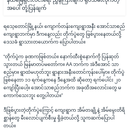
အပေါ် တုံ့ပြန်ချက်
ရသေ့တောင်မြို့နယ်၊ ကျောက်တန်းကျေးရွာအနီး အောင်သာစည်
ကျေးရွာဘက်မှာ ဒီကနေ့လည်း တိုက်ပွဲတွေ ဖြစ်ပွားနေတယ်လို့
ဒေသခံ ရွာသားတယောက်က ပြောပါတယ်။
“တိုက်ပွဲက ခုဏကဖြစ်တယ်။ နောက်ထီးစွဲနောက်ကို ပြန်ဆုတ်
သွားတယ် မြန်မာတပ်မတော်က။ AA ဘက်က အဲဒီအောင် သာ
စည်မှာ။ ရွာထဲမဟုတ်ဘူး ရွာနားအနီးတောင်ကုန်းပေါ်မှာ။ တိုက်ပွဲ
ဖြစ်နေတာ ၁၁ ရက်နေ့ကနေ ဒီနေ့အထိ ဆိုတော့ ရက်ပေါင်း ၂၀
ကျော်ပြီးပေါ့။ အောင်သာစည်ဘက်က အခုထိအလောင်းတွေ မ
ကောက်သေးဘူး တွေ့ပါတယ်။”
ဒီဖြစ်ပွားတဲ့တိုက်ပွဲကြောင့် ကျေးရွာက အိမ်တချို့နဲ့ အိမ်မွေးတိရိ
စ္ဆာန်တွေ မီးလောင်ပျက်စီးမှု ရှိခဲ့တယ်လို့ သူကဆက်ပြောပါ
တယ်။