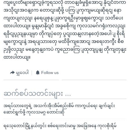
ကျပွေးတိမျးရှောငျခဲ့ကွရသလို တာဝနျခံမှုရှိအောငျ နိုငျငံတကာ
အသိုငျးအဝနျးက တောငျးဆိုဖို့ ပကြျကှကျမယျဆိုရငျ နော
ကျထပျလညျး နရေပျစှန့ျခှာကွရဦးမှာဖွဈကွောငျး သတိပေး
ထားပါတယျ။ မွနျမာနိုငျငံ အခွစေိုကျ ကုလသမဂ်ဂရုံးကလညျး
ရခိုငျပွညျနယျမှာ တိုကျပှဲတှေ ပွငျးထနျလာနတေဲ့အပေါျ စိုးရိ
မျကွောငျးနဲ့ အရပျသားတှေ မထိခိုကျအောငျ အရေးတကွီး စီစ
ဉျဖို့လညျး မနေ့တုနျးကပဲ ကွညောခကြျထုတျပွနျ တိုကျတှနျး
ထားပါတယျ။
မျှဝေပါ
Follow us
ဆက်စပ်သတင်းများ ...
အရပ်သားတွေရဲ့ အသက်အိုးအိမ်စည်းစိမ် ကာကွယ်ရေး ချက်ချင်း
ဆောင်ရွက်ဖို့ ကုလသမဂ္ဂ တောင်းဆို
ရသေ့တောင်မြို့နယ်တွင်း စစ်ရေးတင်းမာမှု အခြေအနေ ကုလစိုးရိမ်