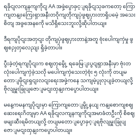
ရခိုငျလကျနကျကိုငျ AA အဖှဲ့ပွောခှင့ျရခိုငျသုခကတော့ ကြော
ကျတနျးကြေးရှာအနီးတဝိုကျတိုကျပှဲဖွဈပှားတာရှိပမေဲ့ အသေး
စိတျ အခွအေနကေို မသိရှိသေးဘူးလို့ဆိုပါတယျ။
ဒီရကျပိုငျးအတှငျး တိုကျပှဲဖွဈပှားတာနဲ့အတူ ဗုံးပေါကျကှဲမှု ဖွ
ဈစဉျတှလေညျး ရှိခဲ့တာပါ။
ပွီးခဲ့တဲ့ရကျပိုငျးက စဈတှမွေို့ ရခေမြျးပွငျရှာအနီးမှာ ဗုံးတ
လုံးပေါကျကှဲခဲ့သလို မပေါကျကှဲသေးတဲ့ဗုံး ၅ လုံးကို တပျမ
တောျမိုငျးရှငျးလငျးရေးအဖှဲ့ကနေ သကျမဲ့ပွုလုပျခဲ့တယျလို့
ဗိုလျမှူးခြုပျဇောျမငျးထှနျးကပွောပါတယျ။
မနေ့ကမနကျပိုငျးမှာ ကြောကျတောျမွို့နယျ ကနျစောကျစဈ
ဆေးရေးဂိတျမှာ AA ရခိုငျလကျနကျကိုငျအမာခံတဦးကို စိစဈ
ဖမျးဆီးရမိတယျလို့ တပျမတောျပွောခှင့ျရဗိုလျမှူးခြုပျ
ဇောျမငျးထှနျးကပွောပါတယျ။