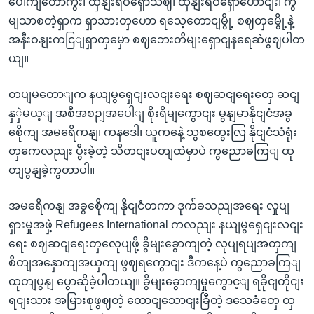
ပေါကျတောကွီး၊ ထှနျးရဝရှောသဈ၊ ထှနျးရဝရှောဟောငျး၊ ကွိ
မျသာစတဲ့ရှာက ရှာသားတှဟော ရသေ့တောငျမွို့ စဈတှမွေို့နဲ့
အနီးဝနျးကငြျရှာတှမှော စဈဘေးတိမျးရှောငျနရေဆဲဖွဈပါတ
ယျ။
တပျမတောျက နယျမွရှေငျးလငျးရေး စဈဆငျရေးတှေ ဆငျ
နှှဲမယ့ျ အစီအစဉျအပေါျ စိုးရိမျကွောငျး မွနျမာနိုငျငံအခွ
စေိုကျ အမရေိကနျ၊ ကနဒေါ၊ ယူကနေဲ့ သွစတွေးလြ နိုငျငံသံရုံး
တှကေလညျး ပွီးခဲ့တဲ့ သီတငျးပတျထဲမှာပဲ ကွညောခကြျ ထု
တျပွနျခဲ့ကွတာပါ။
အမရေိကနျ အခွစေိုကျ နိုငျငံတကာ ဒုက်ခသညျအရေး လှုပျ
ရှားမှုအဖှဲ့ Refugees International ကလညျး နယျမွရှေငျးလငျး
ရေး စဈဆငျရေးတှလေုပျဖို့ ခွိမျးခွောကျတဲ့ လုပျရပျအတှကျ
စိတျအနှောကျအယှကျ ဖွဈရကွောငျး ဒီကနေ့ပဲ ကွညောခကြျ
ထုတျပွနျ ပွောဆိုခဲ့ပါတယျ။ ခွိမျးခွောကျမှုကွောင့ျ ရခိုငျတိုငျး
ရငျးသား အမြားစုဖွဈတဲ့ ထောငျသောငျးခြီတဲ့ ဒသေခံတှေ ထှ