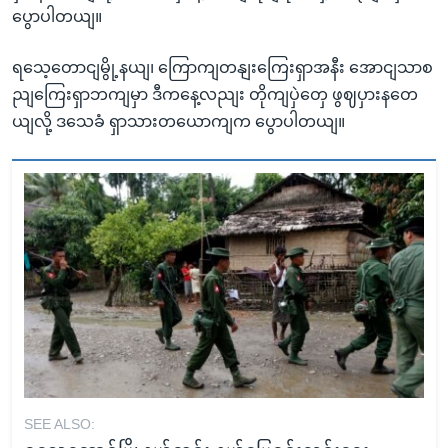
ပွောပါတယျ။
ရသေ့တောငျမွို့နယျ၊ ကြောကျတနျးကြေးရှာအနီး အောငျသာစ
ညျကြေးရှာဘကျမှာ ဒီကနေ့လညျး တိုကျပှဲတှေ ဖွဈပှားနတေ
ယျလို့ ဒသေခံ ရှာသားတယောကျက ပွောပါတယျ။
SEE ALSO: