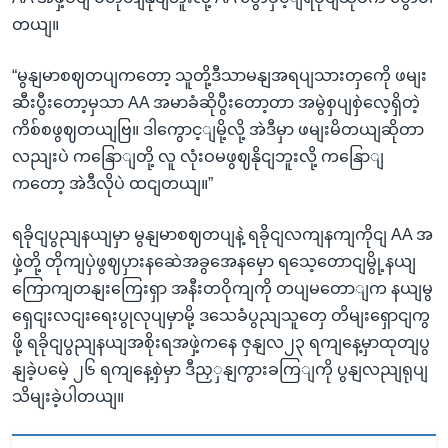
တယျ။
“မွနျမာစဈတပျကတော့ သူတို့ဒီသာမနျအရပျသားတှကေို ဖမျး
ဆီးပွီးတော့မှသာ AA အမာခံဆိုပွီးတော့တာ အမွဲစှပျစှဲလေ့ရှိတဲ့
ကိစ်စဖွဈတယျဗြ။ ဒါကွောင့ျမို့လို့ အဲဒီမှာ ဖမျးမိတယျဆိုတာ
လညျးပဲ ကနြောျတို့ လူ လုံးဝမဖွဈနိုငျဘူးလို့ ကနြောျ
ကတော့ အဲဒီလိုပဲ ထငျတယျ။”
ရခိုငျပွညျနယျမှာ မွနျမာစဈတပျနဲ့ ရခိုငျလကျနကျကိုငျ AA အ
ဖှဲ့တို့ တိုကျပှဲဖွဈပှားနဆေဲအခွအေနမှော ရသေ့တောငျမွို့နယျ
ကြောကျတနျးကြေးရှာ အနီးတဝိုကျကို တပျမတောျက နယျမွ
ရှေငျးလငျးရေးပွုလုပျမှာမို့ ဒသေခံပွညျသူတှေ တိမျးရှောငျကွ
ဖို့ ရခိုငျပွညျနယျအစိုးရအဖှဲ့ကနေ ဇှနျလ၂၃ ရကျနေ့မှာထုတျပွ
နျခဲ့ပမေဲ့ ၂၆ ရကျနေ့စှဲမှာ ဒီညှှနျကွားခကြျကို ပွနျလညျရုပျ
သိမျးခဲ့ပါတယျ။