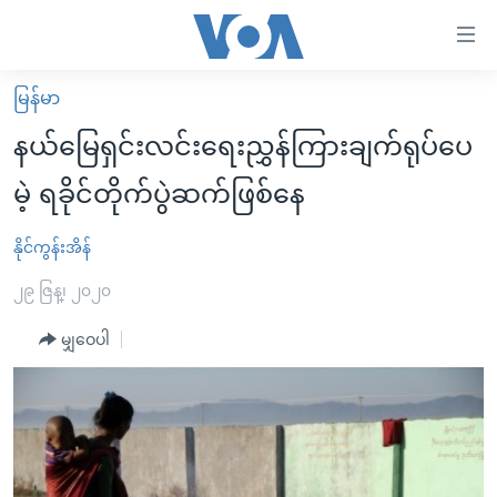
သုံး
ရ
လွယ်ကူ
မြန်မာ
မူလစာမျက်နှာ
စေ
နယ်မြေရှင်းလင်းရေးညွှန်ကြားချက်ရုပ်ပေ
မြန်မာ
သည့်
မဲ့ ရခိုင်တိုက်ပွဲဆက်ဖြစ်နေ
ကမ္ဘာ့သတင်းများ
Link
ဗွီဒီယို
နိုင်ငံတကာ
နိုင်ကွန်းအိန်
များ
သတင်းလွတ်လပ်ခွင့်
အမေရိကန်
၂၉ ဇြန္၊ ၂၀၂၀
ပင်မ
ရပ်ဝန်းတခု လမ်းတခု အလွန်
တရုတ်
အကြောင်းအရာ
မျှဝေပါ
သို့
အင်္ဂလိပ်စာလေ့လာမယ်
အစ္စရေး-ပါလက်စတိုင်း
ကျော်
အပတ်စဉ်ကဏ္ဍများ
အမေရိကန်သုံးအီဒီယံ
ကြည့်
ရေဒီယိုနှင့်ရုပ်သံ အချက်အလက်များ
မကြေးမုံရဲ့ အင်္ဂလိပ်စာ
ရေဒီယို
ရန်
ပင်မ
ရေဒီယို/တီဗွီအစီအစဉ်
ရုပ်ရှင်ထဲက အင်္ဂလိပ်စာ
တီဗွီ