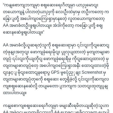
“ကနျစောကျဘကျမှာ စဈဆေးရေးဂိတျမှာ ယာဉျမောငျး
တယောကျနဲ့ ပါလာတဲ့ယာဉျကို လေးဦးထဲမှာမှ တဦးကတော့ က
နြောျတို့ အပေါကျဝကြေးရှာမှာနတေဲ့ လူတယောကျကတော့
AA အမာခံတဦးဖွဈပါတယျ။ အဲဒါကိုတော့ ကနြောျတို့ စဈ
ဆေးနဆေဲဖွဈပါတယျ။”
AA အမာခံလို့ယူဆရတဲ့သူကို စဈဆေးရာမှာ ၎င်းငျးကိုငျဆောငျ
တဲ့ဖုနျးအတှငျး ဖောကျခှဲရေးမိုငျး ပွုလုပျထားတဲ့ မှတျတမျးဓာ
တျပုံ ၎င်းငျးကိုယျတိုငျ ဖောကျခှဲရေးရီမု ကိုငျဆောငျထားတဲ့ မှ
တျတမျးဓာတျပုံတှေ အပေါကျဝကြေးရှာအနီး ထောငျထားတဲ့မို
ငျးနှင့ျ မိုငျးထောငျနရောပွ GPS မွပေုံညှှနျး Screenshot မှ
တျတမျးဓာတျပုံတှကေို စဈဆေး တှေ့ရှိခဲ့လို့ ၎င်းငျးကိုဆကျလ
ကျစဈဆေးနဆေဲလို့ တပျမတောျဘကျက သတငျးထုတျပွနျ
ထားပါတယျ။
ကနျစောကျစဈဆေးရေးဂိတျမှာ ဖမျးဆီးရမိတယျဆိုတဲ့သူဟာ
AA အဖှဲ့ဝငျ မဟုတျနိုငျဘူးလို့ AA ပွောခှင့ျရခိုငျသုခက ပွောပါ