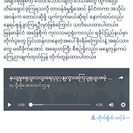
အများစုဖြစ်တဲ့ ထောင်သောင်းချီတဲ့ ဒေသခံတွေ ထွက်ပြေး
တိမ်းရှောင်ခဲ့ကြရသလို တာဝန်ခံမှုရှိအောင် နိုင်ငံတကာ အသိုင်း
အဝန်းက တောင်းဆိုဖို့ ပျက်ကွက်မယ်ဆိုရင် နောက်ထပ်လည်း
နေရပ်စွန့်ခွာကြရဦးမှာဖြစ်ကြောင်း သတိပေးထားပါတယ်။
မြန်မာနိုင်ငံ အခြေစိုက် ကုလသမဂ္ဂရုံးကလည်း ရခိုင်ပြည်နယ်မှာ
တိုက်ပွဲတွေ ပြင်းထန်လာနေတဲ့အပေါ် စိုးရိမ်ကြောင်းနဲ့ အရပ်သား
တွေ မထိခိုက်အောင် အရေးတကြီး စီစဉ်ဖို့လည်း မနေ့တုန်းကပဲ
ကြေညာချက်ထုတ်ပြန် တိုက်တွန်းထားပါတယ်။
နယျမွရှေငျးလငျးရေးညှှနျကွားခကြျရုပျပမေဲ့ ရခိုငျတိုကျပှဲဆကျဖွဈနေ
by
ဗွီအိုအေသတင်းဌာန
No media source currently available
0:00
4:35
တိုက်ရိုက် လင့်ခ်