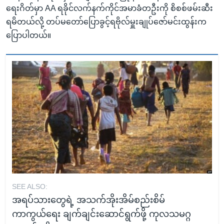
ရေးဂိတ်မှာ AA ရခိုင်လက်နက်ကိုင်အမာခံတဦးကို စိစစ်ဖမ်းဆီး
ရမိတယ်လို့ တပ်မတော်ပြောခွင့်ရဗိုလ်မှူးချုပ်ဇော်မင်းထွန်းက
ပြောပါတယ်။
SEE ALSO:
အရပ်သားတွေရဲ့ အသက်အိုးအိမ်စည်းစိမ်
ကာကွယ်ရေး ချက်ချင်းဆောင်ရွက်ဖို့ ကုလသမဂ္ဂ