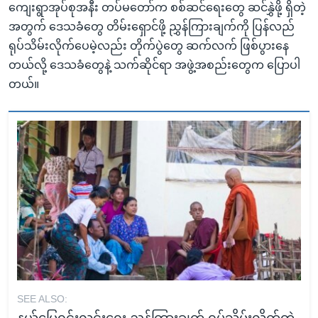
ကျေးရွာအုပ်စုအနီး တပ်မတော်က စစ်ဆင်ရေးတွေ ဆင်နွှဲဖို့ ရှိတဲ့
အတွက် ဒေသခံတွေ တိမ်းရှောင်ဖို့ ညွှန်ကြားချက်ကို ပြန်လည်
ရုပ်သိမ်းလိုက်ပေမဲ့လည်း တိုက်ပွဲတွေ ဆက်လက် ဖြစ်ပွားနေ
တယ်လို့ ဒေသခံတွေနဲ့ သက်ဆိုင်ရာ အဖွဲ့အစည်းတွေက ပြောပါ
တယ်။
SEE ALSO:
နယ်မြေရှင်းလင်းရေး ညွှန်ကြားချက် ရုပ်သိမ်းလိုက်တဲ့