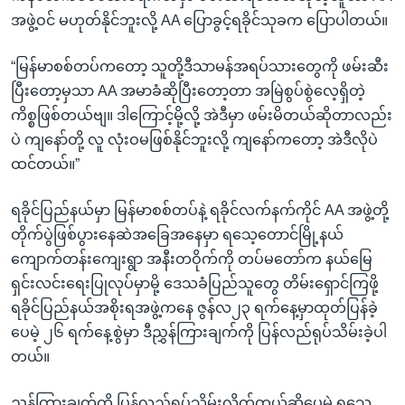
အဖွဲ့ဝင် မဟုတ်နိုင်ဘူးလို့ AA ပြောခွင့်ရခိုင်သုခက ပြောပါတယ်။
“မြန်မာစစ်တပ်ကတော့ သူတို့ဒီသာမန်အရပ်သားတွေကို ဖမ်းဆီး
ပြီးတော့မှသာ AA အမာခံဆိုပြီးတော့တာ အမြဲစွပ်စွဲလေ့ရှိတဲ့
ကိစ္စဖြစ်တယ်ဗျ။ ဒါကြောင့်မို့လို့ အဲဒီမှာ ဖမ်းမိတယ်ဆိုတာလည်း
ပဲ ကျနော်တို့ လူ လုံးဝမဖြစ်နိုင်ဘူးလို့ ကျနော်ကတော့ အဲဒီလိုပဲ
ထင်တယ်။”
ရခိုင်ပြည်နယ်မှာ မြန်မာစစ်တပ်နဲ့ ရခိုင်လက်နက်ကိုင် AA အဖွဲ့တို့
တိုက်ပွဲဖြစ်ပွားနေဆဲအခြေအနေမှာ ရသေ့တောင်မြို့နယ်
ကျောက်တန်းကျေးရွာ အနီးတဝိုက်ကို တပ်မတော်က နယ်မြေ
ရှင်းလင်းရေးပြုလုပ်မှာမို့ ဒေသခံပြည်သူတွေ တိမ်းရှောင်ကြဖို့
ရခိုင်ပြည်နယ်အစိုးရအဖွဲ့ကနေ ဇွန်လ၂၃ ရက်နေ့မှာထုတ်ပြန်ခဲ့
ပေမဲ့ ၂၆ ရက်နေ့စွဲမှာ ဒီညွှန်ကြားချက်ကို ပြန်လည်ရုပ်သိမ်းခဲ့ပါ
တယ်။
ညွှန်ကြားချက်ကို ပြန်လည်ရုပ်သိမ်းလိုက်တယ်ဆိုပေမဲ့ ရသေ့