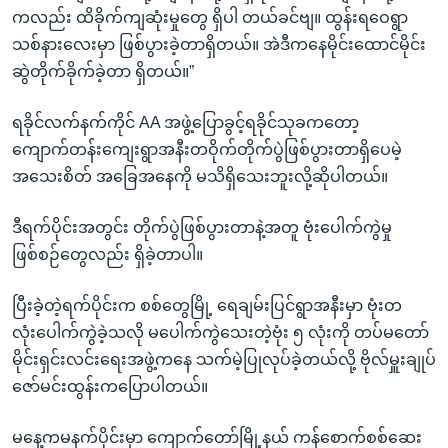
ကလည်း ထိခိုက်ကျဆုံးမှုတွေ ရှိပါ တယ်ခင်ဗျ။ ထွန်းရဝေရွာ
သစ်နားလေးမှာ ဖြစ်ပွားခဲ့တာရှိတယ်။ အဲဒီကနေမိုင်းထောင်မိုင်း
ဆွဲတိုက်ခိုက်ခဲ့တာ ရှိတယ်။”
ရခိုင်လက်နက်ကိုင် AA အဖွဲ့ပြောခွင့်ရခိုင်သုခကတော့
ကျောက်တန်းကျေးရွာအနီးတဝိုက်တိုက်ပွဲဖြစ်ပွားတာရှိပေမဲ့
အသေးစိတ် အခြေအနေကို မသိရှိသေးဘူးလို့ဆိုပါတယ်။
ဒီရက်ပိုင်းအတွင်း တိုက်ပွဲဖြစ်ပွားတာနဲ့အတူ ဗုံးပေါက်ကွဲမှု
ဖြစ်စဉ်တွေလည်း ရှိခဲ့တာပါ။
ပြီးခဲ့တဲ့ရက်ပိုင်းက စစ်တွေမြို့ ရေချမ်းပြင်ရွာအနီးမှာ ဗုံးတ
လုံးပေါက်ကွဲခဲ့သလို မပေါက်ကွဲသေးတဲ့ဗုံး ၅ လုံးကို တပ်မတော်
မိုင်းရှင်းလင်းရေးအဖွဲ့ကနေ သက်မဲ့ပြုလုပ်ခဲ့တယ်လို့ ဗိုလ်မှူးချုပ်
ဇော်မင်းထွန်းကပြောပါတယ်။
မနေ့ကမနက်ပိုင်းမှာ ကျောက်တော်မြို့နယ် ကန်စောက်စစ်ဆေး