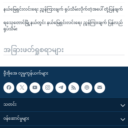
နယ်မြေရှင်းလင်းရေး ညွှန်ကြားချက် ရုပ်သိမ်းလိုက်တဲ့အပေါ် တုံ့ပြန်ချက်
ရသေ့တောင်မြို့နယ်တွင်း နယ်မြေရှင်းလင်းရေး ညွှန်ကြားချက် ပြန်လည်
ရုပ်သိမ်း
အခြားဖတ်ရှုစရာများ
ဗွီအိုအေ လူမှုကွန်ယက်များ
သတင်း
၀န်ဆောင်မှုများ