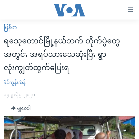
သုံး
ရ
လွယ်ကူ
မြန်မာ
မူလစာမျက်နှာ
စေ
ရသေ့တောင်မြို့နယ်ဘက် တိုက်ပွဲတွေ
မြန်မာ
သည့်
အတွင်း အရပ်သားသေဆုံးပြီး ရွာ
ကမ္ဘာ့သတင်းများ
Link
လုံးကျွတ်ထွက်ပြေးရ
ဗွီဒီယို
နိုင်ငံတကာ
များ
သတင်းလွတ်လပ်ခွင့်
အမေရိကန်
ပင်မ
နိုင်ကွန်းအိန်
ရပ်ဝန်းတခု လမ်းတခု အလွန်
တရုတ်
အကြောင်းအရာ
၁၄ ဇူလိုင္၊ ၂၀၂၀
သို့
အင်္ဂလိပ်စာလေ့လာမယ်
အစ္စရေး-ပါလက်စတိုင်း
ကျော်
မျှဝေပါ
အပတ်စဉ်ကဏ္ဍများ
အမေရိကန်သုံးအီဒီယံ
ကြည့်
ရေဒီယိုနှင့်ရုပ်သံ အချက်အလက်များ
မကြေးမုံရဲ့ အင်္ဂလိပ်စာ
ရေဒီယို
ရန်
ပင်မ
ရေဒီယို/တီဗွီအစီအစဉ်
ရုပ်ရှင်ထဲက အင်္ဂလိပ်စာ
တီဗွီ