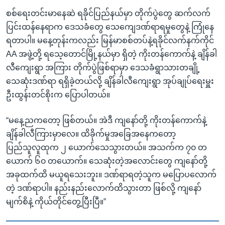
စစ်ရေးတင်းမာနေဆဲ ရခိုင်ပြည်နယ်မှာ တိုက်ပွဲတွေ ဆက်လက်
ပြင်းထန်နေရာက ဒေသခံတွေ သေကျေဒဏ်ရာရမှုတွေနဲ့ ကြုံနေ
ရတာပါ။ မနေ့တုန်းကလည်း မြန်မာစစ်တပ်နဲ့ရခိုင်လက်နက်ကိုင်
AA အဖွဲ့တို့ ရသေ့တောင်မြို့နယ်မှာ ရှိတဲ့ ကိုးတန်ကောက်နဲ့ ချိန်ခါ
လီကျေးရွာ အကြား တိုက်ပွဲဖြစ်ရာမှာ ဒေသခံရွာသားတချို့
သေဆုံးဒဏ်ရာ ရရှိခဲ့တယ်လို့ ချိန်ခါလီကျေးရွာ အုပ်ချုပ်ရေးမှူး
ဦးထွန်းတင်စိုးက ပြောပါတယ်။
“မနေ့ညကတော့ ဖြစ်တယ်။ အဲဒီ ကျနော်တို့ ကိုးတန်ကောက်နဲ့
ချိန်ခါလီကြားမှာလေ။ ထိခိုက်မှုအခြေအနေကတော့
ပြည်သူလူထုက ၂ ယောက်သေသွားတယ်။ အသက်က ၇၀ တ
ယောက် ၆၀ တယောက်။ သေဆုံးတဲ့အလောင်းတွေ ကျနော်တို့
အခုထက်ထိ မယူရသေးဘူး။ ဒဏ်ရာရတဲ့သူက မပြောပလောက်
တဲ့ ဒဏ်ရာပါ။ နည်းနည်းလောက်ထိသွားတာ ဖြစ်လို့ ကျနော်
မျက်စိနဲ့ ကိုယ်တိုင်တွေ့ပြီးပြီ။”