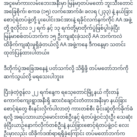
အငူမော်ကားလမ်းဘေးအနီးမှာ မြန်မာ့တပ်မတော် ဘူးသီးတောင်
အခြေစိုက်၊ စကခ (၁၅) လက်အောက်ခံ၊ ခလရ (၂၃၃) နဲ့ နယ်ခြား
စောင့်ရဲတပ်ဖွဲ့တို့ ပူးပေါင်းအင်အားနဲ့ ရခိုင်လက်နက်ကိုင် AA အဖွဲ့
တို့ ဇူလိုင်လ ၁၂ ရက် နှင့် ၁၃ ရက်တို့မှာတိုက်ပွဲဖြစ်ပွါးခဲ့ပြီး
မြန်မာစစ်တပ်ဘက်က ၁၅ ဦးကျဆုံးခဲ့သလို AA ဘက်ကလဲ
ထိခိုက်ကျဆုံးမှုရှိခဲ့တယ်လို့ AA အဖွဲ့ကနေ ဒီကနေ့မှာ သတင်း
ထုတ်ပြန်ထားပါတယ်။
ဒီတိုက်ပွဲအခြေအနေနဲ့ ပတ်သက်လို့ သိရှိဖို့ တပ်မတော်ဘက်ကို
ဆက်သွယ်လို့ မရသေးပါဘူး။
ပြီးခဲ့တဲ့ဇွန်လ ၂၂ ရက်နေ့က ရသေ့တောင်မြို့နယ် ကိုးတန်
ကောက်ကျေးရွာအနီးရှိ ဆားငံချောင်းတံတားအနီးမှာ နယ်ခြား
စောင့်ရဲတွေ စီးနင်းလိုက်ပါလာတဲ့ ကားတစ်စီး မိုင်းဆွဲတိုက်ခိုက်ခံ
ရလို့ အရပ်သားယာဉ်မောင်းတစ်ဦးနှင့် ရဲတပ်ဖွဲ့ဝင်သုံးဦး သေဆုံး
ခဲ့ပြီးယာဉ်နောက်လိုက်တစ်ဦးနဲ့ နယ်ခြားစောင့်ရဲတပ်ဖွဲ့ဝင် လေး
ဦးမှာလည်း ထိခိုက်ဒဏ်ရာရရှိခဲ့ကြောင်း တပ်မတော်ဘက်က