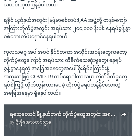
သတင်းထုတ်ပြန်ခဲ့ပါတယ်။
ရခိုင်ပြည်နယ်အတွင်း မြန်မာစစ်တပ်နဲ့ AA အဖွဲ့တို့ တနှစ်ကျော်
အကြားတိုက်ပွဲအတွင်း အရပ်သား ၂၀၀,၀၀၀ နီးပါး နေရပ်စွန့်ခွာ
စစ်ဘေးတိမ်းရှောင်နေရပါတယ်။
ကုလသမဂ္ဂ အပါအဝင် နိုင်ငံတကာ အသိုင်းအဝန်းတွေကတော့
တိုက်ပွဲတွေကြောင့် အရပ်သား ထိခိုက်သေဆုံးမှုတွေ၊ နေရပ်
စွန့်ခွာနေရတဲ့ အခြေအနေတွေအပေါ် စိုးရိမ်ကြောင်းနဲ့
အထူးသဖြင့် COVID-19 ကပ်ရောဂါကာလမှာ တိုက်ခိုက်မှုတွေ
ရပ်စဲကြဖို့ တိုက်တွန်းထားပေမဲ့ တိုက်ပွဲမရပ်တန့်နိုင်သေးတဲ့
အခြေအနေမှာ ရှိနေပါတယ်။
ရသေ့တောင်မြို့နယ်ဘက် တိုက်ပွဲတွေအတွင်း အရပ်သားသေဆုံးပြီး ရွာလုံးကျွတ်ထွက်ပြေးရ
by
ဗွီအိုအေသတင်းဌာန
No media source currently available