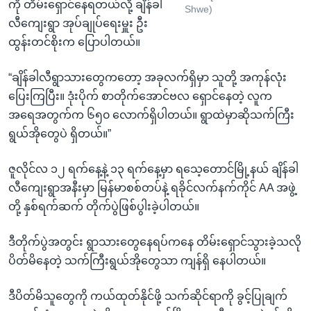
ကို တိမ်းရှောင်နေရတယ်လို့ ချိန်ခါ
Shwe)
လီကျေးရွာ အုပ်ချုပ်ရေးမှူး ဦး
ထွန်းတင်စိုးက ပြောပါတယ်။
“ချိန်ခါလီရွာသားတွေကတော့ အခုလက်ရှိမှာ သူတို့ အကုန်လုံး
ပြေးကြပြီး။ ဒုံးပိုက် စာတိုက်အောင်ဗလ ရှောင်နေတဲ့ လူက
အရေအတွက်က ၆၅၀ လောက်ရှိပါတယ်။ ရွာထဲမှာဆိုသက်ကြီး
ရွယ်အိုတွေပဲ ရှိတယ်။”
ဇူလိုင်လ ၁၂ ရက်နေ့နဲ့ ၁၃ ရက်နေ့မှာ ရသေ့တောင်မြို့နယ် ချိန်ခါ
လီကျေးရွာအနီးမှာ မြန်မာစစ်တပ်နဲ့ ရခိုင်လက်နက်ကိုင် AA အဖွဲ့
တို့ နှစ်ရက်ဆက် တိုက်ပွဲဖြစ်ပွါးခဲ့ပါတယ်။
ဒီတိုက်ပွဲအတွင်း ရွာသားတွေနေရပ်ကနေ တိမ်းရှောင်သွားခဲ့သလို
ပိတ်မိနေတဲ့ သက်ကြီးရွယ်အိုတွေသာ ကျန်ရှိ နေပါတယ်။
ဒီပိတ်မိသူတွေကို ကယ်ထုတ်နိုင်ဖို့ သက်ဆိုင်ရာကို ခွင့်ပြုချက်