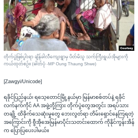
အ
သုတပဒေသာ အင်္ဂလိပ်စာ
ညွန်း
Learning English
စာမျက်နှာ
သို့
ဗွီအိုအေ လူမှုကွန်ယက်များ
ကျော်
ကြည့်
ရန်
ဘာသာစကားများ
တိုက်ပွဲဖြစ်ပွါးရာ ချိန်ခါလီကျေးရွာမှ ပိတ်မိသူ သက်ကြီးရွယ်အိုများကို
ရှာဖွေ
ကယ်ထုတ်စဉ်။ (ဓါတ်ပုံ -MP Oung Thaung Shwe)
ရန်
နေရာ
[Zawgyi/Unicode]
သို့
ကျော်
ရခိုင်ပြည်နယ်၊ ရသေ့တောင်မြို့နယ်မှာ မြန်မာစစ်တပ်နဲ့ ရခိုင်
ရန်
လက်နက်ကိုင် AA အဖွဲ့တို့ကြား တိုက်ပွဲတွေအတွင်း အရပ်သား
တချို့ ထိခိုက်သေဆုံးမှုတွေ ဘေးလွတ်ရာ တိမ်းရှောင်နေကြရတဲ့
အကြောင်းကို ဗွီအိုအေမြန်မာပိုင်းသတင်းထောက် ကိုနိုင်ကွန်းအိန်
က ပြောပြပေးပါမယ်။