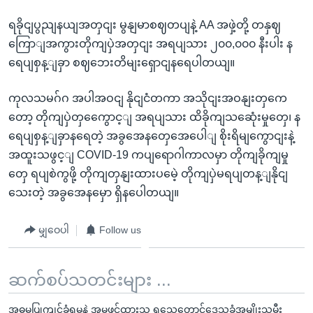
ရခိုငျပွညျနယျအတှငျး မွနျမာစဈတပျနဲ့ AA အဖှဲ့တို့ တနှဈ
ကြောျအကွားတိုကျပှဲအတှငျး အရပျသား ၂၀၀,၀၀၀ နီးပါး န
ရေပျစှန့ျခှာ စဈဘေးတိမျးရှောငျနရေပါတယျ။
ကုလသမဂ်ဂ အပါအဝငျ နိုငျငံတကာ အသိုငျးအဝနျးတှကေ
တော့ တိုကျပှဲတှကွေောင့ျ အရပျသား ထိခိုကျသဆေုံးမှုတှေ၊ န
ရေပျစှန့ျခှာနရေတဲ့ အခွအေနတှေအေပေါျ စိုးရိမျကွောငျးနဲ့
အထူးသဖွင့ျ COVID-19 ကပျရောဂါကာလမှာ တိုကျခိုကျမှု
တှေ ရပျစဲကွဖို့ တိုကျတှနျးထားပမေဲ့ တိုကျပှဲမရပျတန့ျနိုငျ
သေးတဲ့ အခွအေနမှော ရှိနပေါတယျ။
မျှဝေပါ
Follow us
ဆက်စပ်သတင်းများ ...
အဓမ္မပြုကျင့်ခံရမှုနဲ့ အမှုဖွင့်ထားသူ ရသေ့တောင်ဒေသခံအမျိုးသမီး