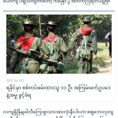
ယောကျ ပဈသတျတာတော့ ကနြောျ အတိကသြိရတယျဗြ။”
SEE ALSO:
ရခိုင်မှာ စစ်တပ်ဖမ်းထားသူ ၁၁ ဦး အကြမ်းဖက်ဥပဒေ
နဲ့အမှု ဖွင့်ခံရ
လကျရှိခြိနျခါလီကြေးရှာသားအားလုံးနီးပါးဟာ စဈဘေးလှတျ