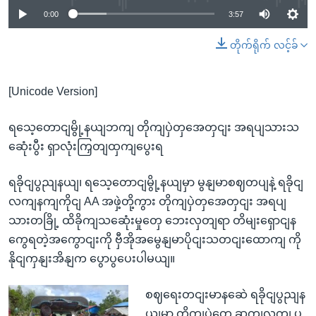
0:00
3:57
တိုက်ရိုက် လင့်ခ်
[Unicode Version]
ရသေ့တောငျမွို့နယျဘကျ တိုကျပှဲတှအေတှငျး အရပျသားသ
ဆေုံးပွီး ရှာလုံးကြှတျထှကျပွေးရ
ရခိုငျပွညျနယျ၊ ရသေ့တောငျမွို့နယျမှာ မွနျမာစဈတပျနဲ့ ရခိုငျ
လကျနကျကိုငျ AA အဖှဲ့တို့ကွား တိုကျပှဲတှအေတှငျး အရပျ
သားတခြို့ ထိခိုကျသဆေုံးမှုတှေ ဘေးလှတျရာ တိမျးရှောငျန
ကွေရတဲ့အကွောငျးကို ဗှီအိုအမွေနျမာပိုငျးသတငျးထောကျ ကို
နိုငျကှနျးအိနျက ပွောပွပေးပါမယျ။
စဈရေးတငျးမာနဆေဲ ရခိုငျပွညျန
ယျမှာ တိုကျပှဲတှေ ဆကျလကျ ပွ