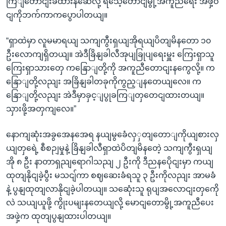
ကြျတောငျးခံထားနဆေဲလို့ ရသေ့တောငျမွို့အကူညီရေး အဖှဲ့ဝ
ငျကိုဘက်ကာကပွောပါတယျ။
“ရှာထဲမှာ လူမမာရယျ သကျကွီးရှယျအိုရယျပိတျမိနတော ၁၀
ဦးလောကျရှိတယျ။ အဲဒီခြိနျခါလီအုပျခြုပျရေးမှူး ကြေးရှာသူ
ကြေးရှာသားတှေ ကနြောျတို့ကို အကူညီတောငျးနကွေလို့။ က
နြောျတို့လညျး အခြိနျခါတခုကိုကွည့ျနတေယျလေ။ က
နြောျတို့လညျး အဲဒီမှာခှင့ျပွုခကြျတှတေငျထားတယျ။
သှားဖို့အတှကျလေ။”
နောကျဆုံးအခွအေနအေရ နယျမွခေံလှှတျတောျကိုယျစားလှ
ယျတှရေဲ့ စီစဉျမှုနဲ့ ခြိနျခါလီရှာထဲပိတျမိနတေဲ့ သကျကွီးရှယျ
အို ၈ ဦး နာတာရှညျရောဂါသညျ ၂ ဦးကို ဒီညနပေိုငျးမှာ ကယျ
ထုတျနိုငျခဲ့ပွီး မသငျ်ကာ စဈဆေးခံရသူ ၃ ဦးကိုလညျး အာမခံ
နဲ့ ပွနျထုတျလာနိုငျခဲ့ပါတယျ။ သဆေုံးသူ ရုပျအလောငျးတှကေို
လဲ သယျယူဖို့ ကွိုးပမျးနတေယျလို့ မောငျတောမွို့အကူညီပေး
အဖှဲ့က ထုတျပွနျထားပါတယျ။