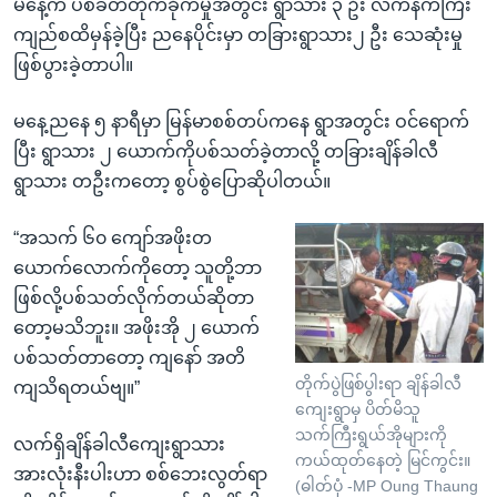
မနေ့က ပစ်ခတ်တိုက်ခိုက်မှုအတွင်း ရွာသား ၃ ဦး လက်နက်ကြီး
ကျည်စထိမှန်ခဲ့ပြီး ညနေပိုင်းမှာ တခြားရွာသား၂ ဦး သေဆုံးမှု
ဖြစ်ပွားခဲ့တာပါ။
မနေ့ညနေ ၅ နာရီမှာ မြန်မာစစ်တပ်ကနေ ရွာအတွင်း ဝင်ရောက်
ပြီး ရွာသား ၂ ယောက်ကိုပစ်သတ်ခဲ့တာလို့ တခြားချိန်ခါလီ
ရွာသား တဦးကတော့ စွပ်စွဲပြောဆိုပါတယ်။
“အသက် ၆၀ ကျော်အဖိုးတ
ယောက်လောက်ကိုတော့ သူတို့ဘာ
ဖြစ်လို့ပစ်သတ်လိုက်တယ်ဆိုတာ
တော့မသိဘူး။ အဖိုးအို ၂ ယောက်
ပစ်သတ်တာတော့ ကျနော် အတိ
တိုက်ပွဲဖြစ်ပွါးရာ ချိန်ခါလီ
ကျသိရတယ်ဗျ။”
ကျေးရွာမှ ပိတ်မိသူ
သက်ကြီးရွယ်အိုများကို
လက်ရှိချိန်ခါလီကျေးရွာသား
ကယ်ထုတ်နေတဲ့ မြင်ကွင်း။
အားလုံးနီးပါးဟာ စစ်ဘေးလွတ်ရာ
(ဓါတ်ပုံ -MP Oung Thaung