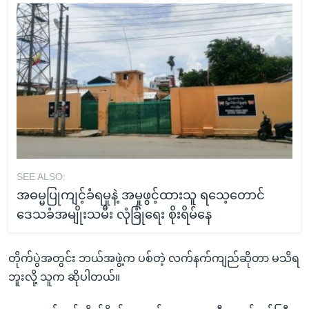
SEE ALSO:
အဓမ္မပြုကျင့်ခံရမှုနဲ့ အမှုဖွင့်ထားသူ ရသေ့တောင်
ဒေသခံအမျိုးသမီး လုံခြုံရေး စိုးရိမ်နေ
တိုက်ပွဲအတွင်း ဘယ်အဖွဲ့က ပစ်တဲ့ လက်နက်ကျည်ဆိုတာ မသိရ
ဘူးလို့ သူက ဆိုပါတယ်။