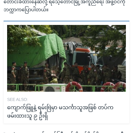
တောင်းခံထားနေဆဲလို့ ရသေ့တောင်မြို့အကူညီရေး အဖွဲ့ဝင်ကို
ဘက္ကာကပြောပါတယ်။
SEE ALSO:
ကျောက်ဖြူနဲ့ ရမ်းဗြဲမှာ မသင်္ကာသူအဖြစ် တပ်က
ဖမ်းထားသူ ၉ ဦးရှိ