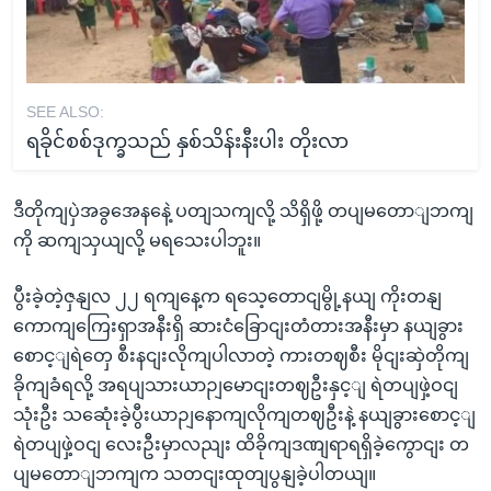
SEE ALSO:
ရခိုင်စစ်ဒုက္ခသည် နှစ်သိန်းနီးပါး တိုးလာ
ဒီတိုကျပှဲအခွအေနနေဲ့ ပတျသကျလို့ သိရှိဖို့ တပျမတောျဘကျ
ကို ဆကျသှယျလို့ မရသေးပါဘူး။
ပွီးခဲ့တဲ့ဇှနျလ ၂၂ ရကျနေ့က ရသေ့တောငျမွို့နယျ ကိုးတနျ
ကောကျကြေးရှာအနီးရှိ ဆားငံခြောငျးတံတားအနီးမှာ နယျခွား
စောင့ျရဲတှေ စီးနငျးလိုကျပါလာတဲ့ ကားတဈစီး မိုငျးဆှဲတိုကျ
ခိုကျခံရလို့ အရပျသားယာဉျမောငျးတဈဦးနှင့ျ ရဲတပျဖှဲ့ဝငျ
သုံးဦး သဆေုံးခဲ့ပွီးယာဉျနောကျလိုကျတဈဦးနဲ့ နယျခွားစောင့ျ
ရဲတပျဖှဲ့ဝငျ လေးဦးမှာလညျး ထိခိုကျဒဏျရာရရှိခဲ့ကွောငျး တ
ပျမတောျဘကျက သတငျးထုတျပွနျခဲ့ပါတယျ။