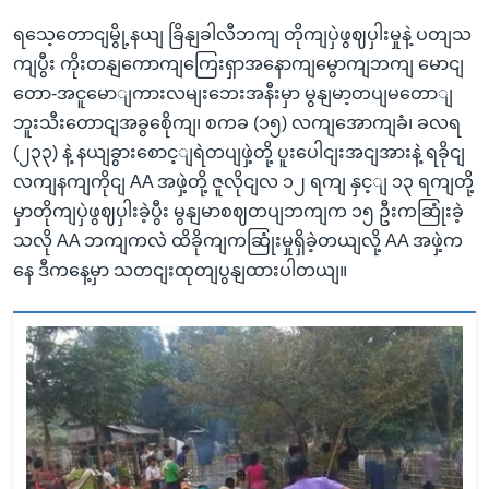
ရသေ့တောငျမွို့နယျ ခြိနျခါလီဘကျ တိုကျပှဲဖွဈပှါးမှုနဲ့ ပတျသ
ကျပွီး ကိုးတနျကောကျကြေးရှာအနောကျမွောကျဘကျ မောငျ
တော-အငူမောျကားလမျးဘေးအနီးမှာ မွနျမာ့တပျမတောျ
ဘူးသီးတောငျအခွစေိုကျ၊ စကခ (၁၅) လကျအောကျခံ၊ ခလရ
(၂၃၃) နဲ့ နယျခွားစောင့ျရဲတပျဖှဲ့တို့ ပူးပေါငျးအငျအားနဲ့ ရခိုငျ
လကျနကျကိုငျ AA အဖှဲ့တို့ ဇူလိုငျလ ၁၂ ရကျ နှင့ျ ၁၃ ရကျတို့
မှာတိုကျပှဲဖွဈပှါးခဲ့ပွီး မွနျမာစဈတပျဘကျက ၁၅ ဦးကဆြုံးခဲ့
သလို AA ဘကျကလဲ ထိခိုကျကဆြုံးမှုရှိခဲ့တယျလို့ AA အဖှဲ့က
နေ ဒီကနေ့မှာ သတငျးထုတျပွနျထားပါတယျ။