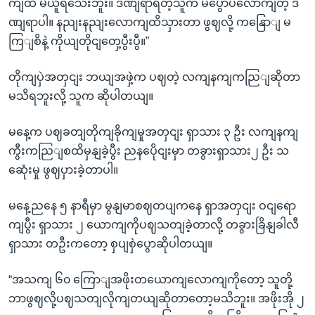
ကျထိ မယူရသေးဘူး။ ဒဏျရာရတဲ့သူက မပွောပလောကျတဲ့ ဒ
ဏျရာပါ။ နညျးနညျးလောကျထိသှားတာ ဖွဈလို့ ကနြောျ မ
ကြျစိနဲ့ ကိုယျတိုငျတှေ့ပွီးပွီ။”
တိုကျပှဲအတှငျး ဘယျအဖှဲ့က ပဈတဲ့ လကျနကျကညြျဆိုတာ
မသိရဘူးလို့ သူက ဆိုပါတယျ။
မနေ့က ပဈခတျတိုကျခိုကျမှုအတှငျး ရှာသား ၃ ဦး လကျနကျ
ကွီးကညြျစထိမှနျခဲ့ပွီး ညနပေိုငျးမှာ တခွားရှာသား၂ ဦး သ
ဆေုံးမှု ဖွဈပှားခဲ့တာပါ။
မနေ့ညနေ ၅ နာရီမှာ မွနျမာစဈတပျကနေ ရှာအတှငျး ဝငျရော
ကျပွီး ရှာသား ၂ ယောကျကိုပဈသတျခဲ့တာလို့ တခွားခြိနျခါလီ
ရှာသား တဦးကတော့ စှပျစှဲပွောဆိုပါတယျ။
“အသကျ ၆၀ ကြောျအဖိုးတယောကျလောကျကိုတော့ သူတို့
ဘာဖွဈလို့ပဈသတျလိုကျတယျဆိုတာတော့မသိဘူး။ အဖိုးအို ၂