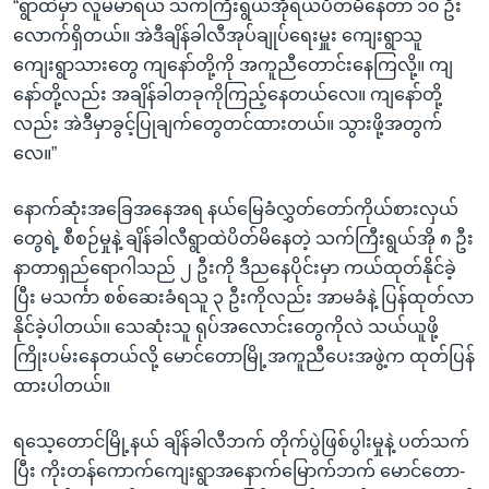
“ရွာထဲမှာ လူမမာရယ် သက်ကြီးရွယ်အိုရယ်ပိတ်မိနေတာ ၁၀ ဦး
လောက်ရှိတယ်။ အဲဒီချိန်ခါလီအုပ်ချုပ်ရေးမှူး ကျေးရွာသူ
ကျေးရွာသားတွေ ကျနော်တို့ကို အကူညီတောင်းနေကြလို့။ ကျ
နော်တို့လည်း အချိန်ခါတခုကိုကြည့်နေတယ်လေ။ ကျနော်တို့
လည်း အဲဒီမှာခွင့်ပြုချက်တွေတင်ထားတယ်။ သွားဖို့အတွက်
လေ။”
နောက်ဆုံးအခြေအနေအရ နယ်မြေခံလွှတ်တော်ကိုယ်စားလှယ်
တွေရဲ့ စီစဉ်မှုနဲ့ ချိန်ခါလီရွာထဲပိတ်မိနေတဲ့ သက်ကြီးရွယ်အို ၈ ဦး
နာတာရှည်ရောဂါသည် ၂ ဦးကို ဒီညနေပိုင်းမှာ ကယ်ထုတ်နိုင်ခဲ့
ပြီး မသင်္ကာ စစ်ဆေးခံရသူ ၃ ဦးကိုလည်း အာမခံနဲ့ ပြန်ထုတ်လာ
နိုင်ခဲ့ပါတယ်။ သေဆုံးသူ ရုပ်အလောင်းတွေကိုလဲ သယ်ယူဖို့
ကြိုးပမ်းနေတယ်လို့ မောင်တောမြို့အကူညီပေးအဖွဲ့က ထုတ်ပြန်
ထားပါတယ်။
ရသေ့တောင်မြို့နယ် ချိန်ခါလီဘက် တိုက်ပွဲဖြစ်ပွါးမှုနဲ့ ပတ်သက်
ပြီး ကိုးတန်ကောက်ကျေးရွာအနောက်မြောက်ဘက် မောင်တော-