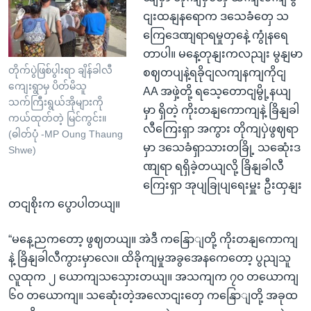
ငျးထနျနရောက ဒသေခံတှေ သ
ကြေဒေဏျရာရမှုတှနေဲ့ ကွုံနရေ
တာပါ။ မနေ့တုနျးကလညျး မွနျမာ
တိုက်ပွဲဖြစ်ပွါးရာ ချိန်ခါလီ
စဈတပျနဲ့ရခိုငျလကျနကျကိုငျ
ကျေးရွာမှ ပိတ်မိသူ
AA အဖှဲ့တို့ ရသေ့တောငျမွို့နယျ
သက်ကြီးရွယ်အိုများကို
မှာ ရှိတဲ့ ကိုးတနျကောကျနဲ့ ခြိနျခါ
ကယ်ထုတ်တဲ့ မြင်ကွင်း။
လီကြေးရှာ အကွား တိုကျပှဲဖွဈရာ
(ဓါတ်ပုံ -MP Oung Thaung
မှာ ဒသေခံရှာသားတခြို့ သဆေုံးဒ
Shwe)
ဏျရာ ရရှိခဲ့တယျလို့ ခြိနျခါလီ
ကြေးရှာ အုပျခြုပျရေးမှူး ဦးထှနျး
တငျစိုးက ပွောပါတယျ။
“မနေ့ညကတော့ ဖွဈတယျ။ အဲဒီ ကနြောျတို့ ကိုးတနျကောကျ
နဲ့ ခြိနျခါလီကွားမှာလေ။ ထိခိုကျမှုအခွအေနကေတော့ ပွညျသူ
လူထုက ၂ ယောကျသသှေားတယျ။ အသကျက ၇၀ တယောကျ
၆၀ တယောကျ။ သဆေုံးတဲ့အလောငျးတှေ ကနြောျတို့ အခုထ