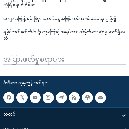
လုံခြုံရေး စိုးရိမ်နေ
ကျောက်ဖြူနဲ့ ရမ်းဗြဲမှာ မသင်္ကာသူအဖြစ် တပ်က ဖမ်းထားသူ ၉ ဦးရှိ
ရခိုင်လက်နက်ကိုင်ပဋိပက္ခကြောင့် အရပ်သား ထိခိုက်သေဆုံးမှု ဆက်ရှိနေ
ဆဲ
အခြားဖတ်ရှုစရာများ
ဗွီအိုအေ လူမှုကွန်ယက်များ
သတင်း
၀န်ဆောင်မှုများ