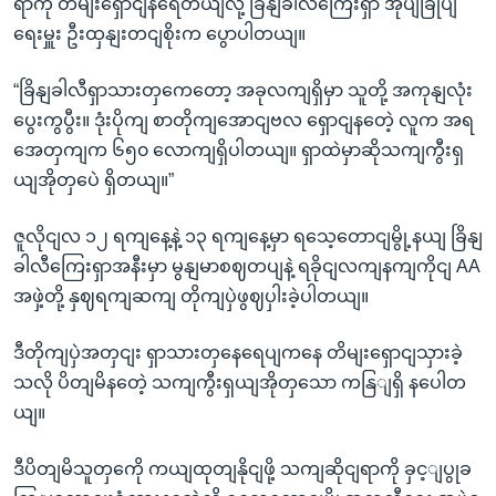
ရာကို တိမျးရှောငျနရေတယျလို့ ခြိနျခါလီကြေးရှာ အုပျခြုပျ
ရေးမှူး ဦးထှနျးတငျစိုးက ပွောပါတယျ။
“ခြိနျခါလီရှာသားတှကေတော့ အခုလကျရှိမှာ သူတို့ အကုနျလုံး
ပွေးကွပွီး။ ဒုံးပိုကျ စာတိုကျအောငျဗလ ရှောငျနတေဲ့ လူက အရ
အေတှကျက ၆၅၀ လောကျရှိပါတယျ။ ရှာထဲမှာဆိုသကျကွီးရှ
ယျအိုတှပေဲ ရှိတယျ။”
ဇူလိုငျလ ၁၂ ရကျနေ့နဲ့ ၁၃ ရကျနေ့မှာ ရသေ့တောငျမွို့နယျ ခြိနျ
ခါလီကြေးရှာအနီးမှာ မွနျမာစဈတပျနဲ့ ရခိုငျလကျနကျကိုငျ AA
အဖှဲ့တို့ နှဈရကျဆကျ တိုကျပှဲဖွဈပှါးခဲ့ပါတယျ။
ဒီတိုကျပှဲအတှငျး ရှာသားတှနေရေပျကနေ တိမျးရှောငျသှားခဲ့
သလို ပိတျမိနတေဲ့ သကျကွီးရှယျအိုတှသော ကနြျရှိ နပေါတ
ယျ။
ဒီပိတျမိသူတှကေို ကယျထုတျနိုငျဖို့ သကျဆိုငျရာကို ခှင့ျပွုခ