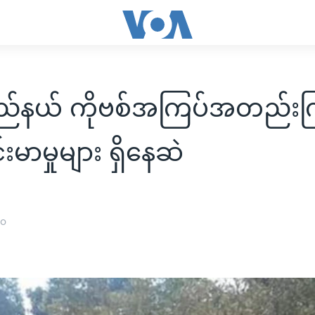
ပြည်နယ် ကိုဗစ်အကြပ်အတည်းက
မာမှုများ ရှိနေဆဲ
၂၀