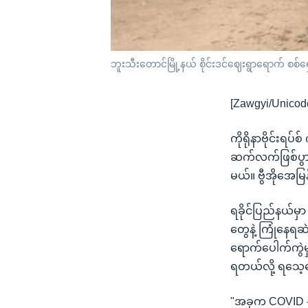
ဘူးသီးတောင်မြို့နယ် စိုင်းဒင်ဈေးရွာရောက် စစ်
[Zawgyi/Unicod
ကိုရိုနာဗိုင်းရ
ဆက်လက်ဖြစ်ပွာ
မယ်။ ဗွီအိုအေမ
ရခိုင်ပြည်နယ်မ
တွေနဲ့ ကြုံနေရ
ရောက်ပေါက်ကွဲမ
ရတယ်လို့ ရသေ့
"အခုက COVID -