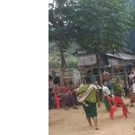
သုတပဒေသာ အင်္ဂလိပ်စာ
အ
ညွန်း
စာမျက်နှာ
သို့
ကျော်
ကြည့်
ရန်
ရှာဖွေ
ရန်
နေရာ
သို့
ကျော်
ရန်