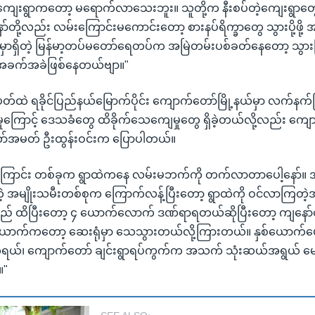
ကျေးရွာကတော့ မရောက်လာသေးဘူး။ သူတို့က နီးစပ်တဲ့ကျေးရွာတွေ
တို့လည်း လမ်းကြောင်းမကောင်းတော့ စားနပ်ရိက္ခာတွေ သွားပို့ဖို
ှာရှိတဲ့ မြန်မာ့တပ်မတော်ရေတပ်က အမြဲတမ်းပစ်ခတ်နေတော့ သွားပ
့ အခက်အခဲဖြစ်နေတယ်ဗျာ။"
်းပတ်ထဲ ရခိုင်ပြည်နယ်မြောက်ပိုင်း ကျောက်တော်မြို့နယ်မှာ လက်န
ှုကြောင့် ဒေသခံတွေ ထိခိုက်သေကျေမှုတွေ ရှိခဲ့တယ်လို့လည်း ကျော
ော်အမတ် ဦးထွန်းဝင်းက ပြောပါတယ်။
ြောင်း တစ်ခုက ရွာထဲကနေ လမ်းမဘက်ကို တက်လာတာပေါ့နော်။ အဲ
့ အမျိုးသမီးတစ်စုက ကြောက်လန့်ပြီးတော့ ရွာထဲကို ဝင်လာကြတဲ့အ
် ထိပြီးတော့ ၄ ယောက်လောက် ဒဏ်ရာရတယ်ဆိုပြီးတော့ ကျနော်တ
က်ကတော့ ဆေးရုံမှာ သေသွားတယ်လို့ကြားတယ်။ နှစ်ယောက်ပေါ
်၊ ကျောက်တော် ချင်းရွာရပ်ကွက်က အသက် သုံးဆယ်အရွယ် မောင်နိ
။"