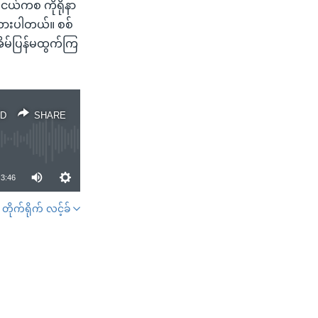
းငယ်ကစ ကိုရိုနာ
ထားပါတယ်။ စစ်
ိမ်ပြန်မထွက်ကြ
D
SHARE
3:46
တိုက်ရိုက် လင့်ခ်
SHARE