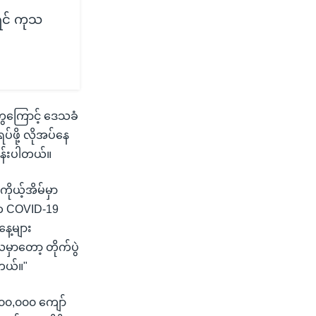
ရင် ကုသ
တွေကြောင့် ဒေသခံ
ဖို့ လိုအပ်နေ
ွန်းပါတယ်။
ကိုယ့်အိမ်မှာ
ုက COVID-19
ေ့များ
ှာတော့ တိုက်ပွဲ
ါတယ်။"
၂၀၀,၀၀၀ ကျော်