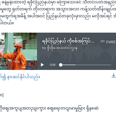
့ ခန့်မှန်းထားတဲ့ ရခိုင်ပြည်နယ်မှာ မကြာသေးခင် သီတင်းပတ်အနည်
းစက်မှုတွေ ရုတ်တရက် တိုးလာရာက အသွားအလာ ကန့်သတ်ထိန်းချုပ်
 ညမထွက်ရအမိန့် အပါအဝင် ပြည်နယ်တခုလုံးမှာလည်း မလိုအပ်ရင် အ
ားပါတယ်။
ရခိုင်ပြည်နယ် ကိုဗစ်အကြပ်အတည်းကြား စစ်ရေးတင်းမာမှုများ ရှိနေဆဲ
EMBE
by
ဗွီအိုအေသတင်းဌာန
No media source currently available
0:00
တ်၍ နားဆင်နိုင်ပါသည်။
EMBED
n]
 ကိုဗဈအကွပျအတညျးကွား စဈရေးတငျးမာမှုမြား ရှိနဆေဲ