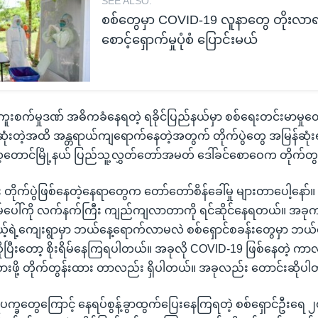
SEE ALSO:
စစ်တွေမှာ COVID-19 လူနာတွေ တိုးလာ
စောင့်ရှောက်မှုပုံစံ ပြောင်းမယ်
ပ်စ် ကူးစက်မှုဒဏ် အဓိကခံနေရတဲ့ ရခိုင်ပြည်နယ်မှာ စစ်ရေးတင်းမာမှု
ုံးတဲ့အထိ အန္တရာယ်ကျရောက်နေတဲ့အတွက် တိုက်ပွဲတွေ အမြန်ဆုံးရပ်
ေ့တောင်မြို့နယ် ပြည်သူ့လွှတ်တော်အမတ် ဒေါ်ခင်စောဝေက တိုက်တ
င်း တိုက်ပွဲဖြစ်နေတဲ့နေရာတွေက တော်တော်စိန်ခေါ်မှု များတာပေါ့နော်။ 
အိမ်ပေါ်ကို လက်နက်ကြီး ကျည်ကျလာတာကို ရင်ဆိုင်နေရတယ်။ အခ
့်ရဲ့ကျေးရွာမှာ ဘယ်နေ့ရောက်လာမလဲ စစ်ရှောင်စခန်းတွေမှာ ဘယ်န
ြီးတော့ စိုးရိမ်နေကြရပါတယ်။ အခုလို COVID-19 ဖြစ်နေတဲ့ ကာလမ
ထားဖို့ တိုက်တွန်းထား တာလည်း ရှိပါတယ်။ အခုလည်း တောင်းဆိုပ
ပက္ခတွေကြောင့် နေရပ်စွန့်ခွာထွက်ပြေးနေကြရတဲ့ စစ်ရှောင်ဦးရေ 