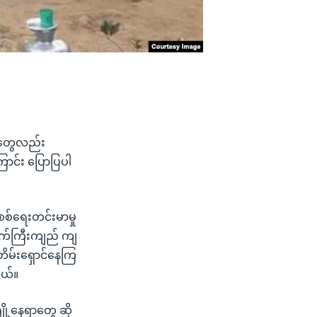
က္ခတွေလည်း
ာင်း ပြောပြပါ
စစ်ရေးတင်းမာမှု
်နက်ကြီးကျည် ကျ
ိမ်းရှောင်နေကြ
တယ်။
ု့နေရာတွေ ဆို