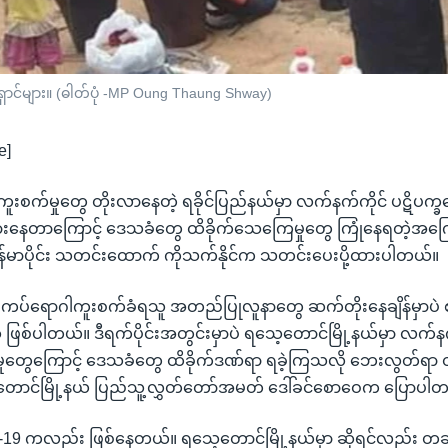
ရှောင်များ။ (ဓါတ်ပုံ -MP Oung Thaung Shway)
e]
ပ်စ် ကူးစက်မှုတွေ တိုးလာနေတဲ့ ရခိုင်ပြည်နယ်မှာ လက်နက်ကိုင် ပဋိပ
းနေတာကြောင့် ဒေသခံတွေ ထိခိုက်သေကြေမှုတွေ ကြုံနေရတဲ့အကြေ
ြန်မာပိုင်း သတင်းထောက် ကိုသက်နိုင်က သတင်းပေးပို့ထားပါတယ်။
ှာ ကပ်ရောဂါကူးစက်ခံရသူ အတည်ပြုလူနာတွေ ဆက်တိုးနေချိန်မှာပဲ 
ဆဲ ဖြစ်ပါတယ်။ ဒီရက်ပိုင်းအတွင်းမှာပဲ ရသေ့တောင်မြို့နယ်မှာ လက
ှုတွေကြောင့် ဒေသခံတွေ ထိခိုက်ဒဏ်ရာ ရခဲ့ကြသလို ဘေးလွတ်ရာ တ
တောင်မြို့နယ် ပြည်သူ့လွှတ်တော်အမတ် ဒေါ်ခင်စောဝေက ပြောပါ
19 ကလည်း ဖြစ်နေတယ်။ ရသေ့တောင်မြို့နယ်မှာ ဆိုရင်လည်း တချိ