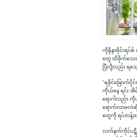
ကိုရိုနာဗိုင်းရ
တွေ ထိခိုက်သေဆ
ပြီလို့လည်း ရသ
"ရခိုင်မြောက်ပို
ကိုယ်နေ ရင်း 
ရောဂါလည်း ကိုယ
ရောက်လာမလဲဆိုပ
တွေကို ရပ်တန့်
လက်နက်ကိုင်ပဋိ