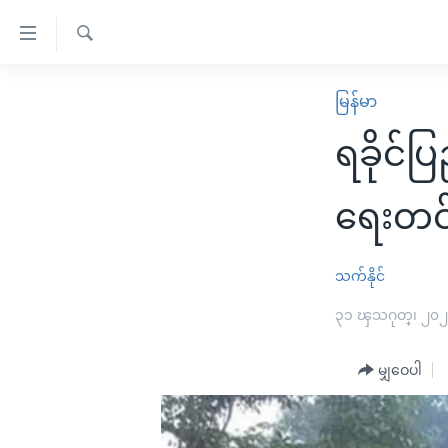
သုံး
ရ
ရှာဖွေ
လွယ်ကူ
မူလစာမျက်နှာ
မြန်မာ
ရ
စေ
မြန်မာ
လာ
ရခိုင်
သည့်
ဒ်
ကမ္ဘာ့သတင်းများ
Link
ဗွီဒီယို
နိုင်ငံတကာ
ရေးတင်း
များ
သတင်းလွတ်လပ်ခွင့်
အမေရိကန်
ပင်မ
ရပ်ဝန်းတခု လမ်းတခု အလွန်
တရုတ်
သက်နိုင်
အကြောင်းအရာ
အင်္ဂလိပ်စာလေ့လာမယ်
အစ္စရေး-ပါလက်စတိုင်း
၃၁ ၾသဂုတ္၊ ၂၀
သို့
အပတ်စဉ်ကဏ္ဍများ
အမေရိကန်သုံးအီဒီယံ
ကျော်
မျှဝေပါ
ကြည့်
ရေဒီယိုနှင့်ရုပ်သံ အချက်အလက်များ
မကြေးမုံရဲ့ အင်္ဂလိပ်စာ
ရေဒီယို
ရန်
ရေဒီယို/တီဗွီအစီအစဉ်
ရုပ်ရှင်ထဲက အင်္ဂလိပ်စာ
တီဗွီ
ပင်မ