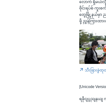
လောက် ရှိမယ်လို
ဗိုင်းရပ်စ် ကူ
တွေမြို့နယ်မှာ
ဖို့ ညွှန်ကြားထ
သီးခြားခွဲထု
[Unicode Versio
ရခိုငျပွညျနယျ