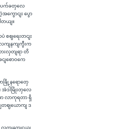
 ပဋိပက်ခတှလေ
့အကွောငျး ပွော
းပါတယျ။
ှာပဲ စဈရေးတငျး
မှာ လကျနကျကွီးက
ဘေးလှတျရာ တိ
ါျခငျစောဝကေ
ခြို့နရောတှေ
 အဲဒါမြိုးတှလေ
ှာ လာကုရတာ ရှိ
ရှယျတဈယောကျ ဒ
ွီး လကျနကျငယျ