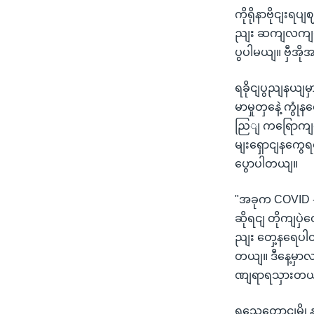
ကိုရိုနာဗိုငျး
ညျး ဆကျလကျဖွဈ
ပွပါမယျ။ ဗှီအ
ရခိုငျပွညျနယျ
မာမှုတှနေဲ့ ကွ
ညြျ ကရြောကျပေ
မျးရှောငျနကွ
ပွောပါတယျ။
"အခုက COVID -
ဆိုရငျ တိုကျပ
ညျး တှေ့နရေပါ
တယျ။ ဒီနေ့မှ
ဏျရာရသှားတယ
ရသေ့တောငျမွို