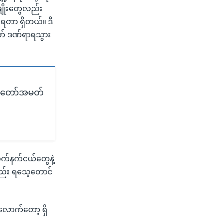
မျိုးတွေလည်း
ရတာ ရှိတယ်။ ဒီ
က် ဒဏ်ရာရသွား
ွှတ်တော်အမတ်
လက်နက်ငယ်တွေနဲ့
လည်း ရသေ့တောင်
လောက်တော့ ရှိ