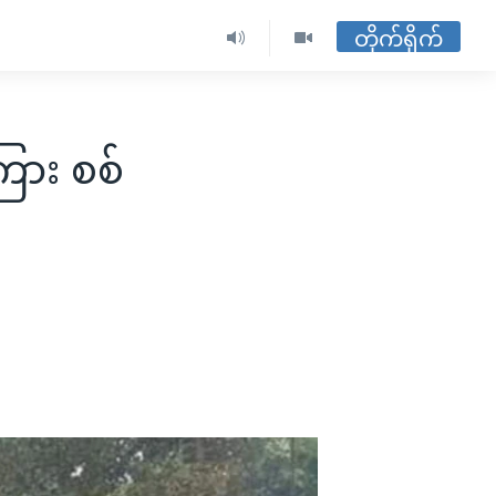
တိုက်ရိုက်
ြား စစ်