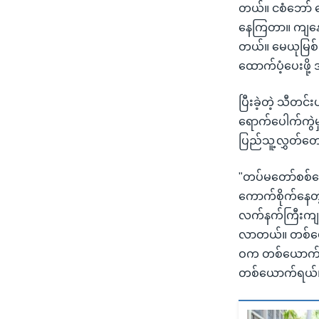
တယ်။ ငစံဘော် 
နေကြတာ။ ကျနော်
တယ်။ မေယုမြစ်မ
ထောက်ပံ့ပေးဖို
ပြီးခဲ့တဲ့ သီတင
ရောက်ပေါက်ကွဲမ
ပြည်သူ့လွှတ်တ
"တပ်မတော်စစ်က
ကောက်စိုက်နေတဲ
လက်နက်ကြီးကျည
လာတယ်။ တစ်ယော
ဝက တစ်ယောက်ရယ
တစ်ယောက်ရယ်