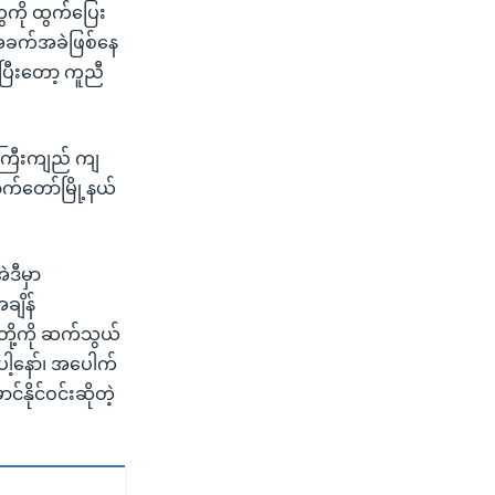
ကို ထွက်ပြေး
့ အခက်အခဲဖြစ်နေ
ြီးတော့ ကူညီ
က်ကြီးကျည် ကျ
က်တော်မြို့နယ်
ဒီမှာ
ချိန်
ို့ကို ဆက်သွယ်
့နော်၊ အပေါက်
ုင်ဝင်းဆိုတဲ့