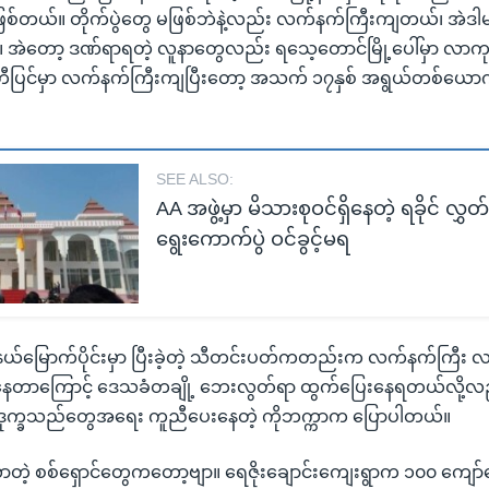
ေ ဖြစ်တယ်။ တိုက်ပွဲတွေ မဖြစ်ဘဲနဲ့လည်း လက်နက်ကြီးကျတယ်၊ အဲဒါ
 အဲတော့ ဒဏ်ရာရတဲ့ လူနာတွေလည်း ရသေ့တောင်မြို့ပေါ်မှာ လာကု
တီပြင်မှာ လက်နက်ကြီးကျပြီးတော့ အသက် ၁၇နှစ် အရွယ်တစ်ယော
SEE ALSO:
AA အဖွဲ့မှာ မိသားစုဝင်ရှိနေတဲ့ ရခိုင် လ
ရွေးကောက်ပွဲ ဝင်ခွင့်မရ
နယ်မြောက်ပိုင်းမှာ ပြီးခဲ့တဲ့ သီတင်းပတ်ကတည်းက လက်နက်ကြီး 
ရှိနေတာကြောင့် ဒေသခံတချို့ ဘေးလွတ်ရာ ထွက်ပြေးနေရတယ်လို့
င် ဒုက္ခသည်တွေအရေး ကူညီပေးနေတဲ့ ကိုဘက္ကာက ပြောပါတယ်။
့ စစ်ရှောင်တွေကတော့ဗျာ။ ရေဇိုးချောင်းကျေးရွာက ၁၀၀ ကျော်