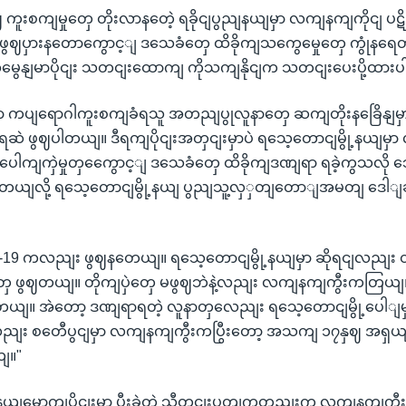
ရပျဈ ကူးစကျမှုတှေ တိုးလာနတေဲ့ ရခိုငျပွညျနယျမှာ လကျနကျကိုငျ
ပှားနတောကွောင့ျ ဒသေခံတှေ ထိခိုကျသကွေမှေုတှေ ကွုံနရေတဲ
ိုအမွေနျမာပိုငျး သတငျးထောကျ ကိုသကျနိုငျက သတငျးပေးပို့ထာ
မှာ ကပျရောဂါကူးစကျခံရသူ အတညျပွုလူနာတှေ ဆကျတိုးနခြေိနျမ
ုံနရေဆဲ ဖွဈပါတယျ။ ဒီရကျပိုငျးအတှငျးမှာပဲ ရသေ့တောငျမွို့နယျ
ါကျကှဲမှုတှကွေောင့ျ ဒသေခံတှေ ထိခိုကျဒဏျရာ ရခဲ့ကွသလို 
ေရတယျလို့ ရသေ့တောငျမွို့နယျ ပွညျသူ့လှှတျတောျအမတျ ဒေ
19 ကလညျး ဖွဈနတေယျ။ ရသေ့တောငျမွို့နယျမှာ ဆိုရငျလညျး တ
ှဲတှေ ဖွဈတယျ။ တိုကျပှဲတှေ မဖွဈဘဲနဲ့လညျး လကျနကျကွီးကတြယျ၊
တယျ။ အဲတော့ ဒဏျရာရတဲ့ လူနာတှလေညျး ရသေ့တောငျမွို့ပေါျမ
ာလညျး စတေီပွငျမှာ လကျနကျကွီးကပြွီးတော့ အသကျ ၁၇နှဈ အ
ျ။"
့နယျမွောကျပိုငျးမှာ ပွီးခဲ့တဲ့ သီတငျးပတျကတညျးက လကျနကျက