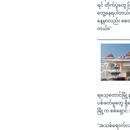
ရင် တိုက်ပွဲတွ
တွေ့နေရပါတယ်။
နေ့မှာလည်း စေ
တယ်။"
ရသေ့တောင်မြို့
ပစ်ခတ်မှုတွေ 
မြို့က စစ်ရှော
"အသစ်ရောက်လာတဲ