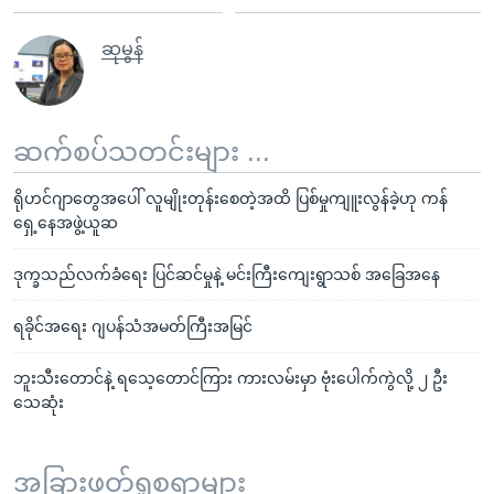
ဆုမွန်
ဆက်စပ်သတင်းများ ...
ရိုဟင်ဂျာတွေအပေါ် လူမျိုးတုန်းစေတဲ့အထိ ပြစ်မှုကျူးလွန်ခဲ့ဟု ကန်
ရှေ့နေအဖွဲ့ယူဆ
ဒုက္ခသည်လက်ခံရေး ပြင်ဆင်မှုနဲ့ မင်းကြီးကျေးရွာသစ် အခြေအနေ
ရခိုင်အရေး ဂျပန်သံအမတ်ကြီးအမြင်
ဘူးသီးတောင်နဲ့ ရသေ့တောင်ကြား ကားလမ်းမှာ ဗုံးပေါက်ကွဲလို့ ၂ ဦး
သေဆုံး
အခြားဖတ်ရှုစရာများ