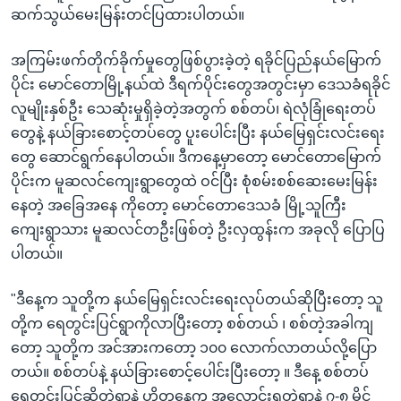
ဆက်သွယ်မေးမြန်းတင်ပြထားပါတယ်။
အကြမ်းဖက်တိုက်ခိုက်မှုတွေဖြစ်ပွားခဲ့တဲ့ ရခိုင်ပြည်နယ်မြောက်
ပိုင်း မောင်တောမြို့နယ်ထဲ ဒီရက်ပိုင်းတွေအတွင်းမှာ ဒေသခံရခိုင်
လူမျိုးနှစ်ဦး သေဆုံးမှုရှိခဲ့တဲ့အတွက် စစ်တပ်၊ ရဲလုံခြုံရေးတပ်
တွေနဲ့ နယ်ခြားစောင့်တပ်တွေ ပူးပေါင်းပြီး နယ်မြေရှင်းလင်းရေး
တွေ ဆောင်ရွက်နေပါတယ်။ ဒီကနေ့မှာတော့ မောင်တောမြောက်
ပိုင်းက မူဆလင်ကျေးရွာတွေထဲ ဝင်ပြီး စုံစမ်းစစ်ဆေးမေးမြန်း
နေတဲ့ အခြေအနေ ကိုတော့ မောင်တောဒေသခံ မြို့သူကြီး
ကျေးရွာသား မူဆလင်တဦးဖြစ်တဲ့ ဦးလှထွန်းက အခုလို ပြောပြ
ပါတယ်။
"ဒီနေ့က သူတို့က နယ်မြေရှင်းလင်းရေးလုပ်တယ်ဆိုပြီးတော့ သူ
တို့က ရေတွင်းပြင်ရွာကိုလာပြီးတော့ စစ်တယ် ၊ စစ်တဲ့အခါကျ
တော့ သူတို့က အင်အားကတော့ ၁၀၀ လောက်လာတယ်လို့ပြော
တယ်။ စစ်တပ်နဲ့ နယ်ခြားစောင့်ပေါင်းပြီးတော့ ။ ဒီနေ့ စစ်တပ်
ရေတွင်းပြင်ဆိုတဲ့ရွာနဲ့ ဟိုတနေ့က အလောင်းရတဲ့ရွာနဲ့ ၇-၈ မိုင်