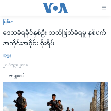
သုံး
ရ
လွယ်ကူ
မြန်မာ
မူလစာမျက်နှာ
စေ
ဒေသခံရခိုင်နှစ်ဦး သတ်ဖြတ်ခံရမှု နှစ်ဖက်
မြန်မာ
သည့်
အသိုင်းအဝိုင်း စိုးရိမ်
ကမ္ဘာ့သတင်းများ
Link
ဗွီဒီယို
နိုင်ငံတကာ
ဆုမွန်
များ
သတင်းလွတ်လပ်ခွင့်
အမေရိကန်
၂၀ ဒီဇင္ဘာ၊ ၂၀၁၈
ပင်မ
ရပ်ဝန်းတခု လမ်းတခု အလွန်
တရုတ်
အကြောင်းအရာ
မျှဝေပါ
သို့
အင်္ဂလိပ်စာလေ့လာမယ်
အစ္စရေး-ပါလက်စတိုင်း
ကျော်
အပတ်စဉ်ကဏ္ဍများ
အမေရိကန်သုံးအီဒီယံ
ကြည့်
ရေဒီယိုနှင့်ရုပ်သံ အချက်အလက်များ
မကြေးမုံရဲ့ အင်္ဂလိပ်စာ
ရေဒီယို
ရန်
ပင်မ
ရေဒီယို/တီဗွီအစီအစဉ်
ရုပ်ရှင်ထဲက အင်္ဂလိပ်စာ
တီဗွီ