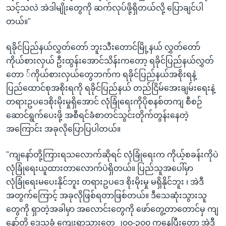
သင့်သလဲ အဲဒါမျိုးတွေကို ဆက်လုပ်ဖို့ရှိတယ်လို့ ပြောချင်ပါ
တယ်။"
ရခိုင်ပြည်နယ်လွှတ်တော် ဘူးသီးတောင်မြို့နယ် လွှတ်တော်
ကိုယ်စားလှယ် ဦးထွန်းအောင်သိန်းကတော့ ရခိုင်ပြည်နယ်လွှတ်
တော ်ကိုယ်စားလှယ်တွေဘက်က ရခိုင်ပြည်နယ်အစိုးရနဲ့
ပြည်ထောင်စုအစိုးရကို ရခိုင်ပြည်နယ် တည်ငြိမ်အေးချမ်းရေးနဲ့
တရားဥပဒေစိုးမိုးမှုရှိအောင် လုံခြုံရေးကိုပိုစနစ်တကျ စီစဉ်
ဆောင်ရွက်ပေးဖို့ အစီရင်ခံစာတင်သွင်းတိုက်တွန်းနေတဲ့
အကြောင်း အခုလိုပြောပြပါတယ်။
"ကျနော်တို့ကြားရသလောက်ဆိုရင် လုံခြုံရေးက ကိုယ့်စခန်းကိုပဲ
လုံခြုံရေးယူထားတာလောက်ပဲရှိတယ်။ ပြည်သူအပေါ်မှာ
လုံခြုံရေးမပေးနိုင်ဘူး တရားဥပဒေ စိုးမိုးမှု မရှိနိုင်ဘူး ၊ အဲဒီ
အတွက်ကြောင့် အခုလိုဖြစ်ရတာဖြစ်တယ်။ ဒီသေဆုံးသွားသူ
တွေကို ရှာတဲ့အခါမှာ အလောင်းတွေကို ဖော်တွေ့တာတောင်မှ ကျ
နော်တို့ ဒေသခံ ကျေးရွာသွားတွေ ၂၀၀-၃၀၀ ကနေပြီးတော့ အဲဒီ