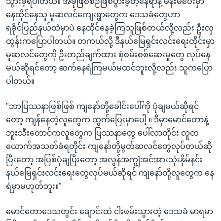
သွားခဲ့ရပါတယ်။ အခုဖြစ်စဉ်ဖြစ်ပွားခဲ့တဲ့နေရာနဲ့ မနီးမဝေးမှာ
နေထိုင်နေသူ မူဆလင်ကျေးရွာတွေက ဒေသခံတွေဟာ
ရခိုင်ပြည်နယ်ထဲမှာပဲ နေထိုင်နေခဲ့ကြသူဖြစ်တယ်လို့လည်း ဦးလှ
ထွန်းကပြောပါတယ်။ တကယ်လို့ ဒီနယ်မြေရှင်းလင်းရေးတိုင်းမှာ
မူဆလင်တွေကို ဦးတည်ချက်ထား စုံစမ်းစစ်ဆေးမှုတွေ လုပ်နေ
မယ်ဆိုရင်တော့ ဆက်နေရဲကြမယ်မထင်ဘူးလို့လည်း သူကပြော
ပါတယ်။
"ဘာပြဿနာဖြစ်ဖြစ် ကျနော်တို့ခေါင်းပေါ်ကို ပုံချမယ်ဆိုရင်
တော့ ကျန်နေတဲ့လူတွေက ထွက်ပြေးမှာပေါ့ ။ ဒီမှာမောင်တောနဲ့
ဘူးသီးတောင်ကလူတွေက ပြဿနာတွေ ပေါ်လာတိုင်း လူတ
ယောက်အသတ်ခံရတိုင်း ကျနော်တို့မွတ်ဆလင်တွေလုပ်တယ်ဆို
ပြီးတော့ အပြစ်ပုံချပြီးတော့ အလွန်အကျွံအင်အားသုံးနှိမ်နင်း
နယ်မြေရှင်းလင်းရေးတွေလုပ်မယ်ဆိုရင် ကျနော်တို့လူတွေက နေ
ရဲမှာမဟုတ်ဘူး။"
မောင်တောဒေသတွင်း ချောင်းထဲ ငါးဖမ်းသွားတဲ့ ဒေသခံ မာရမာ