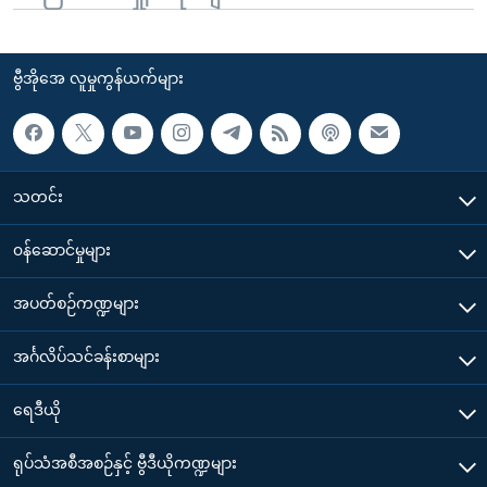
ဗွီအိုအေ လူမှုကွန်ယက်များ
သတင်း
၀န်ဆောင်မှုများ
အပတ်စဉ်ကဏ္ဍများ
အင်္ဂလိပ်သင်ခန်းစာများ
ရေဒီယို
ရုပ်သံအစီအစဉ်နှင့် ဗွီဒီယိုကဏ္ဍများ