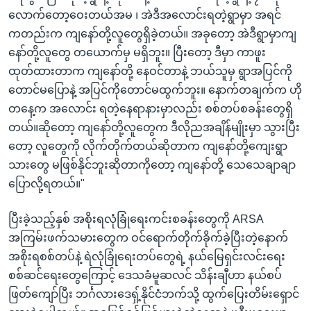
လောက်တော့ဝေးတယ်အမ ၊ အဲဒီအလောင်းရတဲ့ရွာမှာ အရင်
ကတည်းက ကျနော်တို့လူတွေရှိခဲ့တယ်။ အခုတော့ အဲဒီရွာမှာကျ
နော်တို့လူတွေ တယောက်မှ မရှိဘူး။ ပြီးတော့ ဒီမှာ ကာဖူး
ထုတ်ထားတာက ကျနော်တို့ နေဝင်တာနဲ့ ဘယ်သူမှ ရွာအပြင်ကို
တောင်မပြောနဲ့ အပြင်ကိုတောင်မထွက်ဘူး။ နောက်တချက်က ဟို
တနေ့က အလောင်း ရတဲ့နေရာနားမှာလည်း စစ်တပ်စခန်းတွေရှိ
တယ်။ဆိုတော့ ကျနော်တို့လူတွေက ဒီလိုညအချိန်မျိုးမှာ သွားပြီး
တော့ လူတွေကို လိုက်တိုက်တယ်ဆိုတာက ကျနော်တို့ကျေးရွာ
သားတွေ မဖြစ်နိုင်ဘူးဆိုတာကိုတော့ ကျနော်တို့ သေသေချာချာ
ပြောလို့ရတယ်။"
ပြီးခဲ့သည့်နှစ် အစိုးရလုံခြုံရေးကင်းစခန်းတွေကို ARSA
အကြမ်းဖက်သမားတွေက ဝင်ရောက်တိုက်ခိုက်ခဲ့ပြီးတဲ့နောက်
အစိုးရစစ်တပ်နဲ့ ရဲလုံခြုံရေးတပ်တွေရဲ့ နယ်မြေရှင်းလင်းရေး
စစ်ဆင်ရေးတွေကြောင့် ဒေသခံမူဆလင် သိန်းချီဟာ နယ်စပ်
ဖြတ်ကျော်ပြီး ဘင်္ဂလားဒေရှ့်နိုင်ငံဘက်သို့ ထွက်ပြေးတိမ်းရှောင်