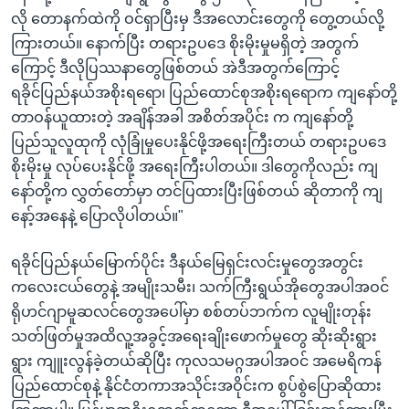
လို တောနက်ထဲကို ဝင်ရှာပြီးမှ ဒီအလောင်းတွေကို တွေ့တယ်လို့
ကြားတယ်။ နောက်ပြီး တရားဥပဒေ စိုးမိုးမှုမရှိတဲ့ အတွက်
ကြောင့် ဒီလိုပြဿနာတွေဖြစ်တယ် အဲဒီအတွက်ကြောင့်
ရခိုင်ပြည်နယ်အစိုးရရော၊ ပြည်ထောင်စုအစိုးရရောက ကျနော်တို့
တာဝန်ယူထားတဲ့ အချိန်အခါ အစိတ်အပိုင်း က ကျနော်တို့
ပြည်သူလူထုကို လုံခြုံမှုပေးနိုင်ဖို့အရေးကြီးတယ် တရားဥပဒေ
စိုးမိုးမှု လုပ်ပေးနိုင်ဖို့ အရေးကြီးပါတယ်။ ဒါတွေကိုလည်း ကျ
နော်တို့က လွှတ်တော်မှာ တင်ပြထားပြီးဖြစ်တယ် ဆိုတာကို ကျ
နော့်အနေနဲ့ ပြောလိုပါတယ်။"
ရခိုင်ပြည်နယ်မြောက်ပိုင်း ဒီနယ်မြေရှင်းလင်းမှုတွေအတွင်း
ကလေးငယ်တွေနဲ့ အမျိုးသမီး၊ သက်ကြီးရွယ်အိုတွေအပါအဝင်
ရိုဟင်ဂျာမူဆလင်တွေအပေါ်မှာ စစ်တပ်ဘက်က လူမျိုးတုန်း
သတ်ဖြတ်မှုအထိလူ့အခွင့်အရေးချိုးဖောက်မှုတွေ ဆိုးဆိုးရွား
ရွား ကျူးလွန်ခဲ့တယ်ဆိုပြီး ကုလသမဂ္ဂအပါအဝင် အမေရိကန်
ပြည်ထောင်စုနဲ့ နိုင်ငံတကာအသိုင်းအဝိုင်းက စွပ်စွဲပြောဆိုထား