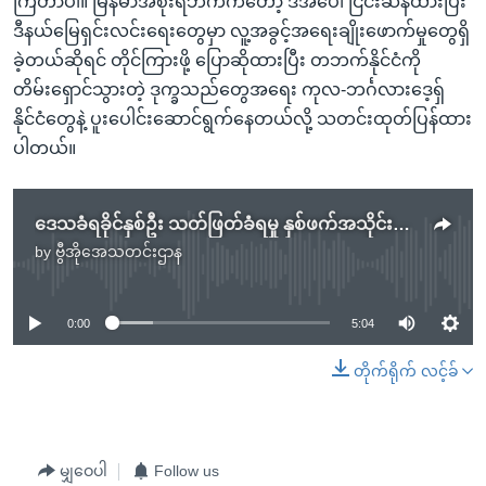
ကြတာပါ။ မြန်မာအစိုးရဘက်ကတော့ ဒီအပေါ် ငြင်းဆန်ထားပြီး
ဒီနယ်မြေရှင်းလင်းရေးတွေမှာ လူ့အခွင့်အရေးချိုးဖောက်မှုတွေရှိ
ခဲ့တယ်ဆိုရင် တိုင်ကြားဖို့ ပြောဆိုထားပြီး တဘက်နိုင်ငံကို
တိမ်းရှောင်သွားတဲ့ ဒုက္ခသည်တွေအရေး ကုလ-ဘင်္ဂလားဒေ့ရှ်
နိုင်ငံတွေနဲ့ ပူးပေါင်းဆောင်ရွက်နေတယ်လို့ သတင်းထုတ်ပြန်ထား
ပါတယ်။
ဒေသခံရခိုင်နှစ်ဦး သတ်ဖြတ်ခံရမှု နှစ်ဖက်အသိုင်းအဝိုင်း စိုးရိမ်
by
ဗွီအိုအေသတင်းဌာန
No media source currently available
0:00
5:04
တိုက်ရိုက် လင့်ခ်
မျှဝေပါ
Follow us