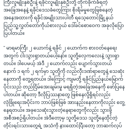
ကြီးလူမျိုးနှစ်ဦးနဲ့ ရခိုင်လူမျိုးနှစ်ဦးတို့ တိုက်ခိုက်ခံရတဲ့
အခြေအနေနဲ့ ရခိုင်ဒေသခံတွေကြား စိုးရိမ်မှုတွေဖြစ်နေတဲ့
အနေအထားကို ရခိုင်အမျိုးသားပါတီ ရသေ့တောင်မြို့နယ်
ပြည်သူ့လွှတ်တော်ကိုယ်စားလှယ် ဒေါ်ခင်စောဝေက အခုလိုပြော
ပြပါတယ်။
" မာရမာကြီး ၂ ယောက်နဲ့ ရခိုင် ၂ ယောက်က စားဝတ်နေရေး
အတွက် ငါးသွားရှာတယ်ပေါ့နော်။ သူတို့လှေကလေးနဲ့ သွားရှာ
တယ်။ ဒါပေမယ့် အဲဒီ ၂ ယောက်လည်း ပျောက်သွားတယ်
နောက် ၁ ရက် ၂ ရက်မှာ သူတို့ကို လည်လှီးဒဏ်ရာတွေနဲ့ သေဆုံး
နေတာကို တွေ့ရတယ်။ ဒါကြောင့် ကျမတို့ ရခိုင်ပြည်နယ်မြောက်
ပိုင်းသည် တည်ငြိမ်အေးချမ်းမှု မရရှိတဲ့အခြေအနေကို ဖော်ပြနေ
ပါတယ်။ ဆိုတော့ ဒီလိုပြဿနာတွေ ဖြစ်နေလို့ရှိရင်လည်း
လုံခြုံရေးအပိုင်းက ဘာပဲဖြစ်ဖြစ် အားနည်းနေတာကိုလည်း တွေ့
နေရတယ်။ အခုသေဆုံးသွားတဲ့နေရာတွေကိုလည်း သွားဖို့
အစီအစဉ်ရှိပါတယ်။ အဲဒီတော့မှ သူတို့ဒေသ သူတို့နေထိုင်တဲ့
တိုင်းရင်းသားတွေရဲ့ အသံကို နားထောင်ပြီးတော့ ဘာဆက်လုပ်