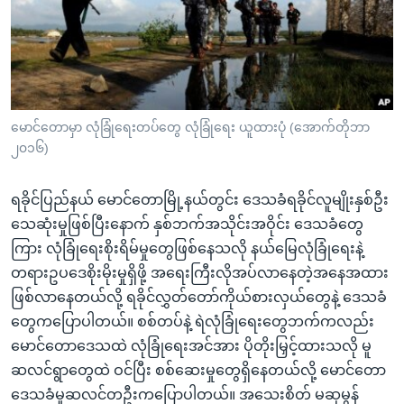
အ
သုတပဒေသာ အင်္ဂလိပ်စာ
ညွန်း
Learning English
စာမျက်နှာ
သို့
ဗွီအိုအေ လူမှုကွန်ယက်များ
ကျော်
ကြည့်
မောင်တောမှာ လုံခြုံရေးတပ်တွေ လုံခြုံရေး ယူထားပုံ (အောက်တိုဘာ
၂၀၁၆)
ရန်
ဘာသာစကားများ
ရှာဖွေ
ရခိုင်ပြည်နယ် မောင်တောမြို့နယ်တွင်း ဒေသခံရခိုင်လူမျိုးနှစ်ဦး
ရန်
သေဆုံးမှုဖြစ်ပြီးနောက် နှစ်ဘက်အသိုင်းအဝိုင်း ဒေသခံတွေ
နေရာ
ကြား လုံခြုံရေးစိုးရိမ်မှုတွေဖြစ်နေသလို နယ်မြေလုံခြုံရေးနဲ့
သို့
တရားဥပဒေစိုးမိုးမှုရှိဖို့ အရေးကြီးလိုအပ်လာနေတဲ့အနေအထား
ကျော်
ဖြစ်လာနေတယ်လို့ ရခိုင်လွှတ်တော်ကိုယ်စားလှယ်တွေနဲ့ ဒေသခံ
ရန်
တွေကပြောပါတယ်။ စစ်တပ်နဲ့ ရဲလုံခြုံရေးတွေဘက်ကလည်း
မောင်တောဒေသထဲ လုံခြုံရေးအင်အား ပိုတိုးမြှင့်ထားသလို မူ
ဆလင်ရွာတွေထဲ ဝင်ပြီး စစ်ဆေးမှုတွေရှိနေတယ်လို့ မောင်တော
ဒေသခံမူဆလင်တဦးကပြောပါတယ်။ အသေးစိတ် မဆုမွန်