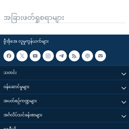
အခြားဖတ်ရှုစရာများ
ဗွီအိုအေ လူမှုကွန်ယက်များ
သတင်း
၀န်ဆောင်မှုများ
အပတ်စဉ်ကဏ္ဍများ
အင်္ဂလိပ်သင်ခန်းစာများ