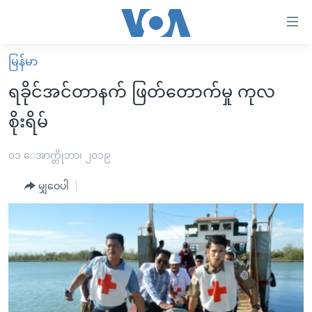
သုံး
ရ
လွယ်ကူ
မြန်မာ
မူလစာမျက်နှာ
စေ
ရခိုင်အင်တာနက် ဖြတ်တောက်မှု ကုလ
မြန်မာ
သည့်
စိုးရိမ်
ကမ္ဘာ့သတင်းများ
Link
ဗွီဒီယို
နိုင်ငံတကာ
၀၁ ေအာက္တိုဘာ၊ ၂၀၁၉
များ
သတင်းလွတ်လပ်ခွင့်
အမေရိကန်
ပင်မ
မျှဝေပါ
ရပ်ဝန်းတခု လမ်းတခု အလွန်
တရုတ်
အကြောင်းအရာ
သို့
အင်္ဂလိပ်စာလေ့လာမယ်
အစ္စရေး-ပါလက်စတိုင်း
ကျော်
အပတ်စဉ်ကဏ္ဍများ
အမေရိကန်သုံးအီဒီယံ
ကြည့်
ရေဒီယိုနှင့်ရုပ်သံ အချက်အလက်များ
မကြေးမုံရဲ့ အင်္ဂလိပ်စာ
ရေဒီယို
ရန်
ပင်မ
ရေဒီယို/တီဗွီအစီအစဉ်
ရုပ်ရှင်ထဲက အင်္ဂလိပ်စာ
တီဗွီ