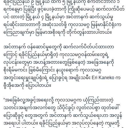
ရခိုင်ပြည်နယ် ၉ မြို့နယ် ထဲက ၅ မြို့နယ်ကို စက်တင်ဘာလ ၁
ရက်နေ့မှာ ပြန်ပြီး ဖွင့်ပေးခဲ့တာကို ကြိုဆိုပေမယ့် ဆက်လက်ပိတ်
ပင် ထားတဲ့ မြို့နယ် ၄ မြို့နယ်မှာ အင်တာနက် ဆက်သွယ်မှု
ရပ်ဆိုင်းထားတာကို အဆုံးသတ်ဖို့ ကုလသမဂ္ဂ မြန်မာနိုင်ငံရုံးက
ကြေညာချက်မှာ မြန်မာအစိုးရကို တိုက်တွန်းထားပါတယ်။
အင်တာနက် ဝန်ဆောင်မှုတွေကို ဆက်လက်ပိတ်ပင်ထားတာ
ကြောင့် ရခိုင်ပြည်နယ်မှာရှိတဲ့ ကုလသမဂ္ဂဝန်ထမ်းတွေရဲ့
လုပ်ငန်းတွေမှာ အဟန့်အတားတွေဖြစ်နေတဲ့ အခြေအနေကို
စိုးရိမ်မကင်း ဖြစ်မိကြောင်း နယူးရောက် ကုလသမဂ္ဂ
အတွင်းရေးမှူးချုပ်ရုံးရဲ့ ပြောခွင့်ရ အမျိုးသမီး Eri Kaneko က
ဗွီအိုအေကို ပြောပါတယ်။
“အခြေခံလူ့အခွင့်အရေးလို့ ကုလသမဂ္ဂက ယုံကြည်ထားတဲ့
သတင်းအချက်အလက်တွေ သိပိုင်ခွင့်၊ လွတ်လပ်စွာ ထုတ်ဖေါ်
ပြောဆိုခွင့် တွေအတွက် အင်တာနက် ဆက်သွယ်ရေးဟာ အလွန်
အရေးပါ ပါတယ်။ ရခိုင်ပြည်နယ်မှာ အလုပ်လုပ်နေတဲ့ ကျမတို့