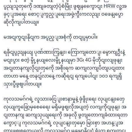
ပွညျသူတှကေို ဒဏျခတျတဲ့ပုံစံမြိုး ဖွဈနကွေောငျး HRW လူ့အ
ခှင့ျအရေး စောင့ျကွည့ျရေးအဖှဲ့ကွီးကလညျး ဝဖေနျပွော
ဆိုလိုကျပါတယျ။
မအငျကွငျးနိုငျက အပွည့ျအစုံကို တငျပွမှာပါ။
ရခိုငျပွညျနယျ ပုဏ်ဏားကြှနျး၊ ကြောကျတောျ၊ မွောကျဦးနဲ့
မငျးပွား စတဲ့ မွို့နယျလေးမွို့နယျမှာ 3G၊ 4G မိုဘိုငျးလျဖုနျး
အငျတာနကျလိုငျးတှကေို အစိုးရက ဆကျလကျပိတျပငျထား
တာဟာ မနေ့ တနငျ်လာနေ့ ကဆိုရငျ ရကျပေါငျး ၁၀၁ ရကျရှိ
သှားပွီဖွဈပါတယျ။
ကုလသမဂ်ဂရဲ့ လူသားခငြျးစာနာမှုနဲ့ ဖှံဖွိုးရေး လုပျငနျးတှေ
လှယျကူခြော့မှစေရေေး မရှိမဖွဈလိုအပျတဲ့ လကျကိုငျဖုနျး အ
ငျတာနကျ ဆကျသှယျရေးကို အခုလို ဖွတျတောကျခံထားရတာ
ကွောင့ျ ကုလသမဂ်ဂရဲ့ လုပျငနျးတှမှော မြားစှာ အဟန့ျအ
တားဖွဈစတေယျလို့ ကုလသမဂ်ဂ မွနျမာနိုငျငံ ရုံးက စကျတငျ