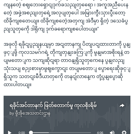
ကျနတေဲ့ စဈဘေးရှောငျဒုက်ခသညျတှရေော ၊ အကူအညီပေးန
တေဲ့ အဖှဲ့အစညျးတှရေဲ့အလုပျတှပေါ အမြားကွီးသှားပွီးတော့
ထိခိုကျစတေယျ။ ထိခိုကျစတေဲ့အတှကျ အဲဒီမှာ ရှိတဲ့ ဒသေခံပွ
ညျသူတှကေို ဒါရိုကျ ဒုက်ခရောကျစပေါတယျ။”
အခုလို ရခိုငျပွညျနယျမှာ အငျတာနကျ ပိတျပငျထားတာကို ပွနျ
ဖှင့ျဖို့ ကုလသမဂ်ဂရဲ့ တိုကျတှနျးခကြျကို မွနျမာအစိုးရနဲ့ တ
ပျမတောျက သကျဆိုငျရာ တာဝနျရှိသူတှကေနေ ပွနျလညျ
သုံးသပျ စဉျးစားမှာဖွဈကွောငျး တပျမတောျ ပွောရေးဆိုခှင့ျ
ရှိသူက သတငျးမီဒီယာတှကေို တနငျ်လာနေ့က တုံ့ပွနျပွောဆို
ထားပါတယျ။
ရခိုင်အင်တာနက် ဖြတ်တောက်မှု ကုလစိုးရိမ်
by
ဗွီအိုအေသတင်းဌာန
No media source currently available
0:00
4:06