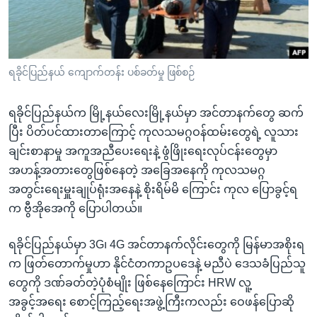
အ
သုတပဒေသာ အင်္ဂလိပ်စာ
ညွန်း
Learning English
စာမျက်နှာ
သို့
ဗွီအိုအေ လူမှုကွန်ယက်များ
ရခိုင်ပြည်နယ် ကျောက်တန်း ပစ်ခတ်မှု ဖြစ်စဉ်
ကျော်
ကြည့်
ရခိုင်ပြည်နယ်က မြို့နယ်လေးမြို့နယ်မှာ အင်တာနက်တွေ ဆက်
ရန်
ဘာသာစကားများ
ပြီး ပိတ်ပင်ထားတာကြောင့် ကုလသမဂ္ဂဝန်ထမ်းတွေရဲ့ လူသား
ရှာဖွေ
ချင်းစာနာမှု အကူအညီပေးရေးနဲ့ ဖွံဖြိုးရေးလုပ်ငန်းတွေမှာ
ရန်
အဟန့်အတားတွေဖြစ်နေတဲ့ အခြေအနေကို ကုလသမဂ္ဂ
နေရာ
အတွင်းရေးမှူးချုပ်ရုံးအနေနဲ့ စိုးရိမ်မိ ကြောင်း ကုလ ပြောခွင့်ရ
သို့
က ဗွီအိုအေကို ပြောပါတယ်။
ကျော်
ရန်
ရခိုင်ပြည်နယ်မှာ 3G၊ 4G အင်တာနက်လိုင်းတွေကို မြန်မာအစိုးရ
က ဖြတ်တောက်မှုဟာ နိုင်ငံတကာဥပဒေနဲ့ မညီပဲ ဒေသခံပြည်သူ
တွေကို ဒဏ်ခတ်တဲ့ပုံစံမျိုး ဖြစ်နေကြောင်း HRW လူ့
အခွင့်အရေး စောင့်ကြည့်ရေးအဖွဲ့ကြီးကလည်း ဝေဖန်ပြောဆို