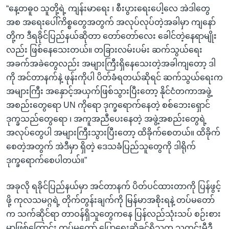
“နေ့တဓူ၀ သူတို့ရဲ့ ကျန်းမာရေး ၊ စီးပွားရေးပေါ့လေ အဲဒါတွေ
အစ အရေးပေါ်ကိစ္စတွေအတွက် အလုပ်လုပ်တဲ့အခါမှာ ကျနော်
တို့က ဒီရခိုင်ပြည်နယ်ဆိုတာ တော်တော်လေး ခေါင်တဲ့နေရာမျိုး
လည်း ဖြစ်နေသေးတယ်။ တခြားလမ်းပမ်း ဆက်သွယ်ရေး
အခက်အခဲတွေလည်း အများကြီးရှိနေသေးတဲ့အခါကျတော့ ဒါ
ကို အင်တာနက်နဲ့ ဖုန်းကိုပါ ပိတ်ခံရတယ်ဆိုရင် ဆက်သွယ်ရေးက
အများကြီး အနှောင့်အယှက်ဖြစ်သွားပြီးတော့ နိုင်ငံတကာအဖွဲ့
အစည်းတွေရော UN ကိုရော ဒုက္ခရောက်နေတဲ့ စစ်ဘေးရှောင်
ဒုက္ခသည်တွေရော ၊ အကူအညီပေးနေတဲ့ အဖွဲ့အစည်းတွေရဲ့
အလုပ်တွေပါ အများကြီးသွားပြီးတော့ ထိခိုက်စေတယ်။ ထိခိုက်
စေတဲ့အတွက် အဲဒီမှာ ရှိတဲ့ ဒေသခံပြည်သူတွေကို ဒါရိုက်
ဒုက္ခရောက်စေပါတယ်။”
အခုလို ရခိုင်ပြည်နယ်မှာ အင်တာနက် ပိတ်ပင်ထားတာကို ပြန်ဖွင့်
ဖို့ ကုလသမဂ္ဂရဲ့ တိုက်တွန်းချက်ကို မြန်မာအစိုးရနဲ့ တပ်မတော်
က သက်ဆိုင်ရာ တာဝန်ရှိသူတွေကနေ ပြန်လည်သုံးသပ် စဉ်းစား
မှာဖြစ်ကြောင်း တပ်မတော် ပြောရေးဆိုခွင့်ရှိသူက သတင်းမီဒီ