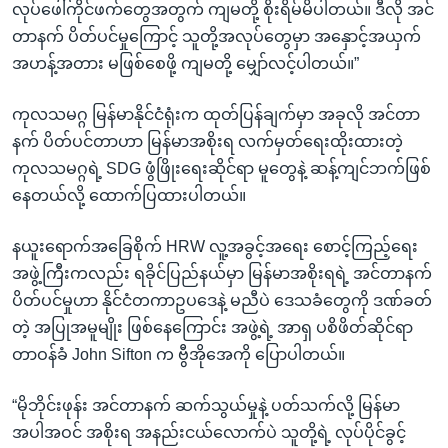
လုပ်ဖေါ်ကိုင်ဖက်တွေအတွက် ကျမတို့ စိုးရိမ်မိပါတယ်။ ဒီလို အင်
တာနက် ပိတ်ပင်မှုကြောင့် သူတို့အလုပ်တွေမှာ အနှောင့်အယှက်
အဟန့်အတား မဖြစ်စေဖို့ ကျမတို့ မျှော်လင့်ပါတယ်။”
ကုလသမဂ္ဂ မြန်မာနိုင်ငံရုံးက ထုတ်ပြန်ချက်မှာ အခုလို အင်တာ
နက် ပိတ်ပင်တာဟာ မြန်မာအစိုးရ လက်မှတ်ရေးထိုးထားတဲ့
ကုလသမဂ္ဂရဲ့ SDG ဖွံဖြိုးရေးဆိုင်ရာ မူတွေနဲ့ ဆန့်ကျင်ဘက်ဖြစ်
နေတယ်လို့ ထောက်ပြထားပါတယ်။
နယူးရောက်အခြေစိုက် HRW လူ့အခွင့်အရေး စောင့်ကြည့်ရေး
အဖွဲ့ကြီးကလည်း ရခိုင်ပြည်နယ်မှာ မြန်မာအစိုးရရဲ့ အင်တာနက်
ပိတ်ပင်မှုဟာ နိုင်ငံတကာဥပဒေနဲ့ မညီပဲ ဒေသခံတွေကို ဒဏ်ခတ်
တဲ့ အပြုအမူမျိုး ဖြစ်နေကြောင်း အဖွဲ့ရဲ့ အာရှ ပစိဖိတ်ဆိုင်ရာ
တာဝန်ခံ John Sifton က ဗွီအိုအေကို ပြောပါတယ်။
“မိုဘိုင်းဖုန်း အင်တာနက် ဆက်သွယ်မှုနဲ့ ပတ်သက်လို့ မြန်မာ
အပါအဝင် အစိုးရ အနည်းငယ်လောက်ပဲ သူတို့ရဲ့ လုပ်ပိုင်ခွင့်