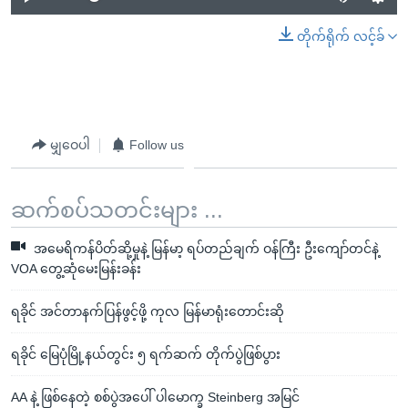
တိုက်ရိုက် လင့်ခ်
မျှဝေပါ
Follow us
ဆက်စပ်သတင်းများ ...
အမေရိကန်ပိတ်ဆို့မှုနဲ့ မြန်မာ့ ရပ်တည်ချက် ဝန်ကြီး ဦးကျော်တင်နဲ့
VOA တွေ့ဆုံမေးမြန်းခန်း
ရခိုင် အင်တာနက်ပြန်ဖွင့်ဖို့ ကုလ မြန်မာရုံးတောင်းဆို
ရခိုင် မြေပုံမြို့နယ်တွင်း ၅ ရက်ဆက် တိုက်ပွဲဖြစ်ပွား
AA နဲ့ ဖြစ်နေတဲ့ စစ်ပွဲအပေါ် ပါမောက္ခ Steinberg အမြင်