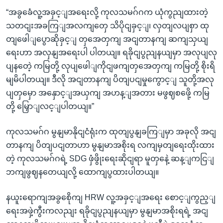
“အခွခေံလူ့အခှင့ျအရေးလို့ ကုလသမဂ်ဂက ယုံကွညျထားတဲ့
သတငျးအခကြျအလကျတှေ သိပိုငျခှင့ျ၊ လှတျလပျစှာ ထု
တျဖေါျပွောဆိုခှင့ျ တှအေတှကျ အငျတာနကျ ဆကျသှယျ
ရေးဟာ အလှနျအရေးပါ ပါတယျ။ ရခိုငျပွညျနယျမှာ အလုပျလု
ပျနတေဲ့ ကမြတို့ လုပျဖေါျကိုငျဖကျတှအေတှကျ ကမြတို့ စိုးရိ
မျမိပါတယျ။ ဒီလို အငျတာနကျ ပိတျပငျမှုကွောင့ျ သူတို့အလု
ပျတှမှော အနှောင့ျအယှကျ အဟန့ျအတား မဖွဈစဖေို့ ကမြ
တို့ မြှောျလင့ျပါတယျ။”
ကုလသမဂ်ဂ မွနျမာနိုငျငံရုံးက ထုတျပွနျခကြျမှာ အခုလို အငျ
တာနကျ ပိတျပငျတာဟာ မွနျမာအစိုးရ လကျမှတျရေးထိုးထား
တဲ့ ကုလသမဂ်ဂရဲ့ SDG ဖှံဖွိုးရေးဆိုငျရာ မူတှနေဲ့ ဆန့ျကငြျ
ဘကျဖွဈနတေယျလို့ ထောကျပွထားပါတယျ။
နယူးရောကျအခွစေိုကျ HRW လူ့အခှင့ျအရေး စောင့ျကွည့ျ
ရေးအဖှဲ့ကွီးကလညျး ရခိုငျပွညျနယျမှာ မွနျမာအစိုးရရဲ့ အငျ