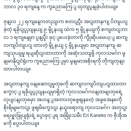
ဘာလ ၃၀ ရကျနေ့ က ကွညောခကြျ ထုတျပွနျခဲ့ပါတယျ။
ဇှနျလ ၂၂ ရကျနေ့ကတညျးက စတငျပွီး အငျတာနကျ ပိတျပငျ
ခဲ့တဲ့ ရခိုငျပွညျနယျ ၉ မွို့နယျ ထဲက ၅ မွို့နယျကို စကျတငျဘာ
လ ၁ ရကျနေ့မှာ ပွနျပွီး ဖှင့ျပေးခဲ့တာကို ကွိုဆိုပမေယ့ျ ဆကျ
လကျပိတျပငျ ထားတဲ့ မွို့နယျ ၄ မွို့နယျမှာ အငျတာနကျ ဆ
ကျသှယျမှု ရပျဆိုငျးထားတာကို အဆုံးသတျဖို့ ကုလသမဂ်ဂ မွ
နျမာနိုငျငံရုံးက ကွညောခကြျမှာ မွနျမာအစိုးရကို တိုကျတှနျး
ထားပါတယျ။
အငျတာနကျ ဝနျဆောငျမှုတှကေို ဆကျလကျပိတျပငျထားတာ
ကွောင့ျ ရခိုငျပွညျနယျမှာရှိတဲ့ ကုလသမဂ်ဂဝနျထမျးတှရေဲ့
လုပျငနျးတှမှော အဟန့ျအတားတှဖွေဈနတေဲ့ အခွအေနကေို
စိုးရိမျမကငျး ဖွဈမိကွောငျး နယူးရောကျ ကုလသမဂ်ဂ အတှငျး
ရေးမှူးခြုပျရုံးရဲ့ ပွောခှင့ျရ အမြိုးသမီး Eri Kaneko က ဗှီအိုအ
ကေို ပွောပါတယျ။