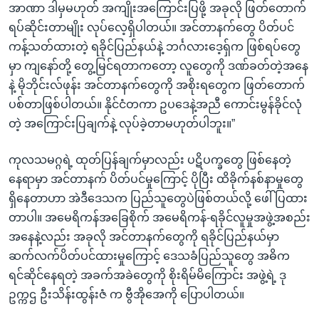
အာဏာ ဒါမှမဟုတ် အကျိုးအကြောင်းပြဖို့ အခုလို ဖြတ်တောက်
ရပ်ဆိုင်းတာမျိုး လုပ်လေ့ရှိပါတယ်။ အင်တာနက်တွေ ပိတ်ပင်
ကန့်သတ်ထားတဲ့ ရခိုင်ပြည်နယ်နဲ့ ဘင်္ဂလားဒေ့ရှ်က ဖြစ်ရပ်တွေ
မှာ ကျနော်တို့ တွေ့မြင်ရတာကတော့ လူတွေကို ဒဏ်ခတ်တဲ့အနေ
နဲ့ မိုဘိုင်းလ်ဖုန်း အင်တာနက်တွေကို အစိုးရတွေက ဖြတ်တောက်
ပစ်တာဖြစ်ပါတယ်။ နိုင်ငံတကာ ဥပဒေနဲ့အညီ ကောင်းမွန်ခိုင်လုံ
တဲ့ အကြောင်းပြချက်နဲ့ လုပ်ခဲ့တာမဟုတ်ပါဘူး။”
ကုလသမဂ္ဂရဲ့ ထုတ်ပြန်ချက်မှာလည်း ပဋိပက္ခတွေ ဖြစ်နေတဲ့
နေရာမှာ အင်တာနက် ပိတ်ပင်မှုကြောင့် ပိုပြီး ထိခိုက်နစ်နာမှုတွေ
ရှိနေတာဟာ အဲဒီဒေသက ပြည်သူတွေပဲဖြစ်တယ်လို့ ဖေါ်ပြထား
တာပါ။ အမေရိကန်အခြေစိုက် အမေရိကန်-ရခိုင်လူမှုအဖွဲ့အစည်း
အနေနဲ့လည်း အခုလို အင်တာနက်တွေကို ရခိုင်ပြည်နယ်မှာ
ဆက်လက်ပိတ်ပင်ထားမှုကြောင့် ဒေသခံပြည်သူတွေ အဓိက
ရင်ဆိုင်နေရတဲ့ အခက်အခဲတွေကို စိုးရိမ်မိကြောင်း အဖွဲ့ရဲ့ ဒု
ဥက္ကဌ ဦးသိန်းထွန်းဇံ က ဗွီအိုအေကို ပြောပါတယ်။