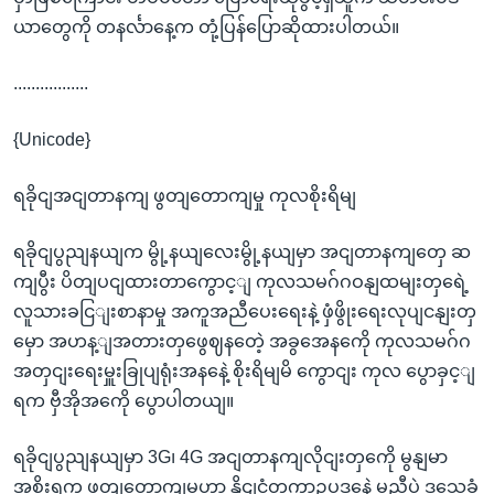
ယာတွေကို တနင်္လာနေ့က တုံ့ပြန်ပြောဆိုထားပါတယ်။
.................
{Unicode}
ရခိုငျအငျတာနကျ ဖွတျတောကျမှု ကုလစိုးရိမျ
ရခိုငျပွညျနယျက မွို့နယျလေးမွို့နယျမှာ အငျတာနကျတှေ ဆ
ကျပွီး ပိတျပငျထားတာကွောင့ျ ကုလသမဂ်ဂဝနျထမျးတှရေဲ့
လူသားခငြျးစာနာမှု အကူအညီပေးရေးနဲ့ ဖှံဖွိုးရေးလုပျငနျးတှ
မှော အဟန့ျအတားတှဖွေဈနတေဲ့ အခွအေနကေို ကုလသမဂ်ဂ
အတှငျးရေးမှူးခြုပျရုံးအနနေဲ့ စိုးရိမျမိ ကွောငျး ကုလ ပွောခှင့ျ
ရက ဗှီအိုအကေို ပွောပါတယျ။
ရခိုငျပွညျနယျမှာ 3G၊ 4G အငျတာနကျလိုငျးတှကေို မွနျမာ
အစိုးရက ဖွတျတောကျမှုဟာ နိုငျငံတကာဥပဒနေဲ့ မညီပဲ ဒသေခံ