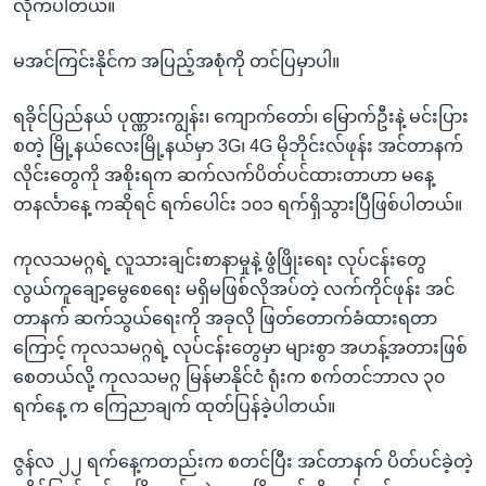
လိုက်ပါတယ်။
မအင်ကြင်းနိုင်က အပြည့်အစုံကို တင်ပြမှာပါ။
ရခိုင်ပြည်နယ် ပုဏ္ဏားကျွန်း၊ ကျောက်တော်၊ မြောက်ဦးနဲ့ မင်းပြား
စတဲ့ မြို့နယ်လေးမြို့နယ်မှာ 3G၊ 4G မိုဘိုင်းလ်ဖုန်း အင်တာနက်
လိုင်းတွေကို အစိုးရက ဆက်လက်ပိတ်ပင်ထားတာဟာ မနေ့
တနင်္လာနေ့ ကဆိုရင် ရက်ပေါင်း ၁၀၁ ရက်ရှိသွားပြီဖြစ်ပါတယ်။
ကုလသမဂ္ဂရဲ့ လူသားချင်းစာနာမှုနဲ့ ဖွံဖြိုးရေး လုပ်ငန်းတွေ
လွယ်ကူချော့မွေစေရေး မရှိမဖြစ်လိုအပ်တဲ့ လက်ကိုင်ဖုန်း အင်
တာနက် ဆက်သွယ်ရေးကို အခုလို ဖြတ်တောက်ခံထားရတာ
ကြောင့် ကုလသမဂ္ဂရဲ့ လုပ်ငန်းတွေမှာ များစွာ အဟန့်အတားဖြစ်
စေတယ်လို့ ကုလသမဂ္ဂ မြန်မာနိုင်ငံ ရုံးက စက်တင်ဘာလ ၃၀
ရက်နေ့ က ကြေညာချက် ထုတ်ပြန်ခဲ့ပါတယ်။
ဇွန်လ ၂၂ ရက်နေ့ကတည်းက စတင်ပြီး အင်တာနက် ပိတ်ပင်ခဲ့တဲ့