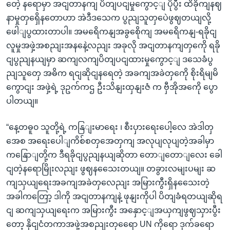
တေဲ့ နရောမှာ အငျတာနကျ ပိတျပငျမှုကွောင့ျ ပိုပွီး ထိခိုကျနဈ
နာမှုတှရှေိနတောဟာ အဲဒီဒသေက ပွညျသူတှပေဲဖွဈတယျလို့
ဖေါျပွထားတာပါ။ အမရေိကနျအခွစေိုကျ အမရေိကနျ-ရခိုငျ
လူမှုအဖှဲ့အစညျးအနနေဲ့လညျး အခုလို အငျတာနကျတှကေို ရခို
ငျပွညျနယျမှာ ဆကျလကျပိတျပငျထားမှုကွောင့ျ ဒသေခံပွ
ညျသူတှေ အဓိက ရငျဆိုငျနရေတဲ့ အခကျအခဲတှကေို စိုးရိမျမိ
ကွောငျး အဖှဲ့ရဲ့ ဒုဥက်ကဌ ဦးသိနျးထှနျးဇံ က ဗှီအိုအကေို ပွော
ပါတယျ။
“နေ့တဓူ၀ သူတို့ရဲ့ ကနြျးမာရေး ၊ စီးပှားရေးပေါ့လေ အဲဒါတှ
အေစ အရေးပေါျကိစ်စတှအေတှကျ အလုပျလုပျတဲ့အခါမှာ
ကနြောျတို့က ဒီရခိုငျပွညျနယျဆိုတာ တောျတောျလေး ခေါ
ငျတဲ့နရောမြိုးလညျး ဖွဈနသေေးတယျ။ တခွားလမျးပမျး ဆ
ကျသှယျရေးအခကျအခဲတှလေညျး အမြားကွီးရှိနသေေးတဲ့
အခါကတြော့ ဒါကို အငျတာနကျနဲ့ ဖုနျးကိုပါ ပိတျခံရတယျဆိုရ
ငျ ဆကျသှယျရေးက အမြားကွီး အနှောင့ျအယှကျဖွဈသှားပွီး
တော့ နိုငျငံတကာအဖှဲ့အစညျးတှရေော UN ကိုရော ဒုက်ခရော