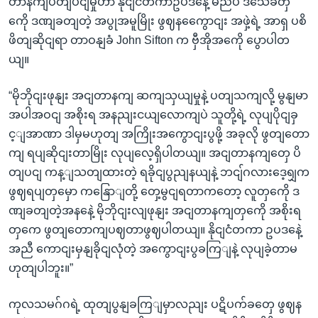
တာနကျပိတျပငျမှုဟာ နိုငျငံတကာဥပဒနေဲ့ မညီပဲ ဒသေခံတှ
ကေို ဒဏျခတျတဲ့ အပွုအမူမြိုး ဖွဈနကွေောငျး အဖှဲ့ရဲ့ အာရှ ပစိ
ဖိတျဆိုငျရာ တာဝနျခံ John Sifton က ဗှီအိုအကေို ပွောပါတ
ယျ။
“မိုဘိုငျးဖုနျး အငျတာနကျ ဆကျသှယျမှုနဲ့ ပတျသကျလို့ မွနျမာ
အပါအဝငျ အစိုးရ အနညျးငယျလောကျပဲ သူတို့ရဲ့ လုပျပိုငျခှ
င့ျအာဏာ ဒါမှမဟုတျ အကြိုးအကွောငျးပွဖို့ အခုလို ဖွတျတော
ကျ ရပျဆိုငျးတာမြိုး လုပျလေ့ရှိပါတယျ။ အငျတာနကျတှေ ပိ
တျပငျ ကန့ျသတျထားတဲ့ ရခိုငျပွညျနယျနဲ့ ဘငျ်ဂလားဒေ့ရျှက
ဖွဈရပျတှမှော ကနြောျတို့ တှေ့မွငျရတာကတော့ လူတှကေို ဒ
ဏျခတျတဲ့အနနေဲ့ မိုဘိုငျးလျဖုနျး အငျတာနကျတှကေို အစိုးရ
တှကေ ဖွတျတောကျပဈတာဖွဈပါတယျ။ နိုငျငံတကာ ဥပဒနေဲ့
အညီ ကောငျးမှနျခိုငျလုံတဲ့ အကွောငျးပွခကြျနဲ့ လုပျခဲ့တာမ
ဟုတျပါဘူး။”
ကုလသမဂ်ဂရဲ့ ထုတျပွနျခကြျမှာလညျး ပဋိပက်ခတှေ ဖွဈန