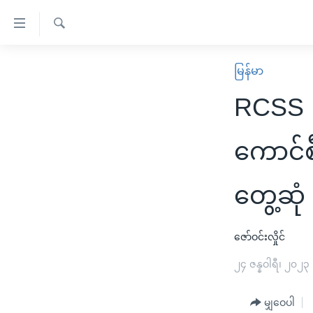
သုံး
ရ
ရှာဖွေ
လွယ်ကူ
မူလစာမျက်နှာ
မြန်မာ
ရ
စေ
မြန်မာ
လာ
RCSS ဥက
သည့်
ဒ်
ကမ္ဘာ့သတင်းများ
Link
ဗွီဒီယို
နိုင်ငံတကာ
ကောင်စီ
များ
သတင်းလွတ်လပ်ခွင့်
အမေရိကန်
ပင်မ
တွေ့ဆုံ
ရပ်ဝန်းတခု လမ်းတခု အလွန်
တရုတ်
အကြောင်းအရာ
အင်္ဂလိပ်စာလေ့လာမယ်
အစ္စရေး-ပါလက်စတိုင်း
သို့
ဇော်ဝင်းလှိုင်
အပတ်စဉ်ကဏ္ဍများ
အမေရိကန်သုံးအီဒီယံ
ကျော်
ကြည့်
ရေဒီယိုနှင့်ရုပ်သံ အချက်အလက်များ
၂၄ ဇန္နဝါရီ၊ ၂၀၂၃
မကြေးမုံရဲ့ အင်္ဂလိပ်စာ
ရေဒီယို
ရန်
ရေဒီယို/တီဗွီအစီအစဉ်
ရုပ်ရှင်ထဲက အင်္ဂလိပ်စာ
တီဗွီ
ပင်မ
မျှဝေပါ