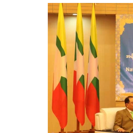
သုတပဒေသာ အင်္ဂလိပ်စာ
အ
ညွန်း
စာမျက်နှာ
သို့
ကျော်
ကြည့်
ရန်
ရှာဖွေ
ရန်
နေရာ
သို့
ကျော်
ရန်