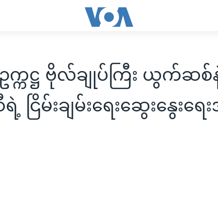
္ကဋ္ဌ ဗိုလ်ချုပ်ကြီး ယွက်ဆစ်နဲ
ရဲ့ ငြိမ်းချမ်းရေးဆွေးနွေးရေးအ