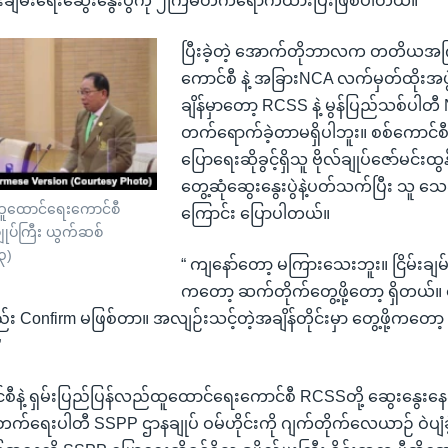
မ်းချမ်းရေးဆွေးနွေးပွဲကို ၂ကြိမ်တက်ရောက်ထားပြီးဖြစ်ပါတယ်။
ပြီးခဲ့တဲ့ အောက်တိုဘာလက တတိယအကြ
ကောင်စီ နဲ့ အခြားNCA လက်မှတ်ထိုးအဖွဲ့ 
ချိန်မှာတော့ RCSS နဲ့ မွန်ပြည်သစ်ပါတီ 
တက်ရောက်ခဲ့တာမရှိပါဘူး။ စစ်ကောင်စီရ
ပြောရေးဆိုခွင့်ရှိသူ ဗိုလ်ချုပ်ဇော်မင်းထ
တွေ့ဆုံဆွေးနွေးပွဲနဲ့ပတ်သက်ပြီး သူ 
်ထူထောင်ရေးကောင်စီ
ကြောင်း ပြောပါတယ်။
ချုပ်ကြီး ယွက်ဆစ်
၃)
“ ကျနော်တော့ မကြားသေးဘူး။ ငြိမ်းချမ်
ကတော့ ဆက်တိုက်တွေ့ဖို့တော့ ရှိတယ်
း Confirm မဖြစ်တာ။ အလျဉ်းသင့်တဲ့အချိန်တိုင်းမှာ တွေ့ဖို့ကတော
”
စီနဲ့ ရှမ်းပြည်ပြန်လည်ထူထောင်ရေးကောင်စီ RCSSတို့ ဆွေးနွေးနေချိန
ုးတက်ရေးပါတီ SSPP ဌာနချုပ် ဝမ်ဟိုင်းကို ဂျက်တိုက်လေယာဉ် ဝဲပျံခ