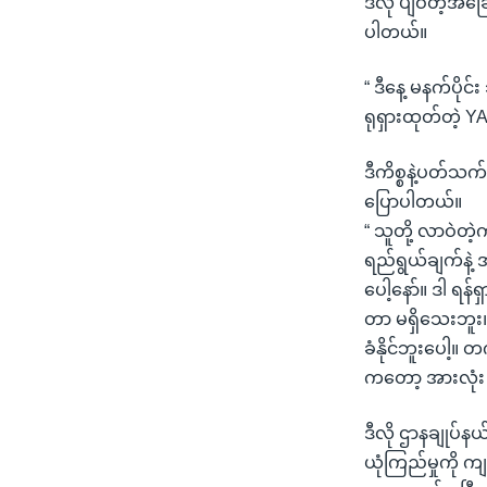
ဒီလို ပျံဝဲတဲ့အခ
ပါတယ်။
“ ဒီနေ့ မနက်ပို
ရုရှားထုတ်တဲ့ 
ဒီကိစ္စနဲ့ပတ်သ
ပြောပါတယ်။
“ သူတို့ လာဝဲတဲ
ရည်ရွယ်ချက်နဲ့ 
ပေါ့နော်။ ဒါ ရ
တာ မရှိသေးဘူး။ 
ခံနိုင်ဘူးပေါ့။ 
ကတော့ အားလုံး
ဒီလို ဌာနချုပ်
ယုံကြည်မှုကို က