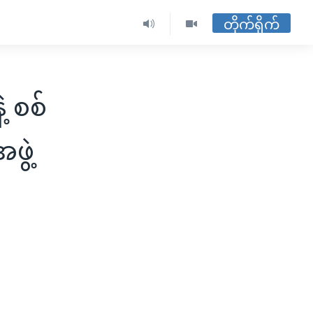
တိုက်ရိုက်
့ စစ်
ဖွဲ့