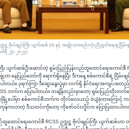
 ဗိုလ်ချုပ်ကြီး ယွက်ဆစ် (ဝဲ) နှင့် အမျိုးသားစည်းလုံးညီညွတ်ရေးနဲ့ ငြိမ်းခ
်နဝါရီ ၂၄၊ ၂၀၂၃)
ျုပ်ကြီး ယွက်ဆစ်ဦးဆောင်တဲ့ ရှမ်းပြည်ပြန်လည်ထူထောင်ရေးကောင်စ
ဲ့ဟာ နေပြည်တော်ကို ရောက်ရှိနေပြီး ဒီကနေ့ စစ်ကောင်စီရဲ့ ငြိမ်းချ
့ဆုံပါတယ်။ ၃ရက်ကြာ ဒီဆွေးနွေးပွဲမှာ လက်ရှိ နိုင်ငံရေးအကျပ်အတည်း
RCSS ဘက်က ပြောပါတယ်။ တချိန်တည်းမှာတော့ ရှမ်းပြည်တိုးတက
င်းမြို့ပေါ်မှာ စစ်ကောင်စီဘက်က တိုက်လေယာဉ် ဝဲပျံခဲ့တာကြောင့်
်ကုန်ကလာတဲ့ ဒီသတင်းကိုတော့ ကိုဇော်ဝင်းလှိုင်က ပြောပြထားပါတ
ည်ထူထောင်ရေးကောင်စီ RCSS ဥက္ကဋ္ဌ ဗိုလ်ချုပ်ကြီး ယွက်ဆစ်ဟာ 