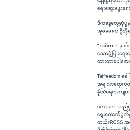
နေပြည်တော်ကိုရော
ရေးဆွေးနွေးရေး 
ဒီကနေ့တွေ့ဆုံပွဲ
အုမ်ခေးက ဗွီအိ
“ အဓိက ကျနော်တ
ဒေသဖွံ့ဖြိုးရေးပ
ထားတာပေါ့နော။
Taifreedom ခေါ်
အရ လာရောက်တာဖြ
နိုင်ငံရေးအကျပ
လောလောဆည်မှာ စစ်
ရွေးကောက်ပွဲကိစ
တယ်။RCSS အဖွဲ့