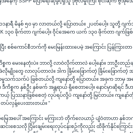
ြေအနေကို SSPP ပြောရေးဆိုခွင့်ရှိသူ ဒုဗိုလ်မှုးကြီး စိုင်းဆုက ဗွီအို
င်း ၁၁နာရီ မိနစ် ၅၀ မှာ လာတယ်လို့ ပြောတယ်။ ၂ပတ်ပေါ့။ သူတို့ ဂ
YAK ၁၃၀ ဖိုက်တာ ဂျက်ပေါ့။ ဝိုင်အေကေ ယက် ၁၃၀ ဖိုက်တာ ဂျက်ဖြစ
က်ပြီး စစ်ကောင်စီဘက်ကို မေးမြန်းထားပေမဲ့ အကြောင်း ပြန်ကြားတာ
့ကိစ္စက မေးနေတုံးပဲ။ ဘာလို့ လာဝဲလိုက်တာလဲ ပေါ့နော်။ ဘာဦးတည်ခ
အဲလိုမျိုးတွေ လာလုပ်တာလဲ။ ဒါက ခြိမ်းခြောက်တဲ့ ခြိမ်းခြောက်တ
န်ရှာမှုသက်သက်ပဲ ဖြစ်တယ်လို့ ကျနော်တို့ ပြောတယ်။ အခုက ဘာမှ အ
ဒီကိစ္စက နှစ်ဦး နှစ်ဖက် အန္တရာယ် ရှိစေတာပေါ့။ နောင်မှာဆိုရင် 
တကယ့် ပြဿနာဖြစ်စေတဲ့ လုပ်ရပ်လို့ပဲ ကျနော်တို့ မြင်တယ်။ ကျနော်တို
 တပ်လှန့်ပေးထားတယ်။ ”
နယ်မြေအပေါ် အကြောင်း မကြားဘဲ တိုက်လေယာဉ် ပျံဝဲတာဟာ နှစ်ဘ
ျဆင်းစေသလို ငြိမ်းချမ်းရေးလုပ်ငန်းစဉ်ကိုလည်း ထိခိုက်နိုင်ကြောင