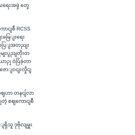
ရေးအဖှဲ့ တှေ့
ကောငျစီ RCSS
မျးခမြျးရေး
ရေးအကပြျအတညျး
ှမျးပွညျတိုးတ
ဉျ ဝဲပြံခဲ့တာ
ောျဝငျးလှိုငျ
ျဆဈဟာ တနငျ်လာ
ငျတဲ့ စဈကောငျစီ
ိသူ ဒုဗိုလျမှူး