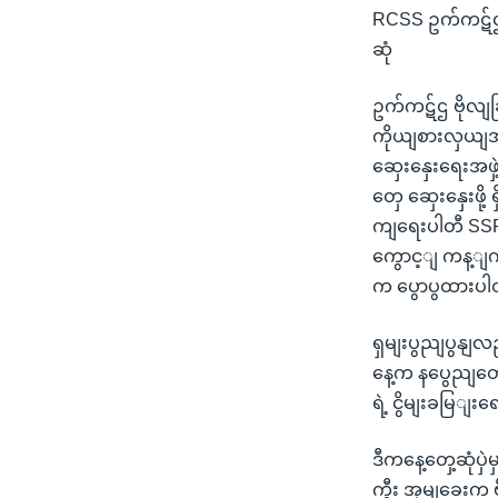
RCSS ဥက်ကဋ်ဌ ဗ
ဆုံ
ဥက်ကဋ်ဌ ဗိုလျ
ကိုယျစားလှယျအဖ
ဆှေးနှေးရေးအဖှ
တှေ ဆှေးနှေးဖိ
ကျရေးပါတီ SSP
ကွောင့ျ ကန့ျက
က ပွောပွထားပ
ရှမျးပွညျပွနျ
နေ့က နပွေညျတော
ရဲ့ ငွိမျးခမြျး
ဒီကနေ့တှေ့ဆုံပှ
ကွီး အုမျခေးက 