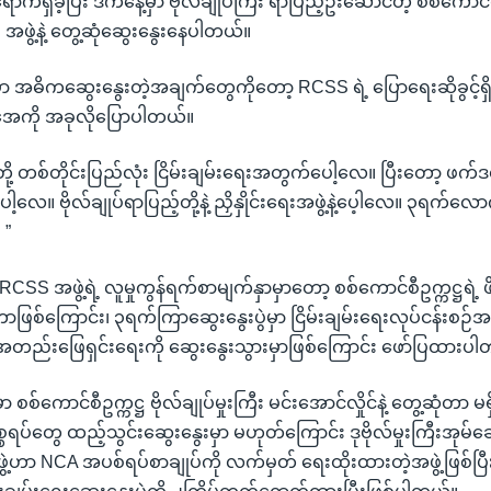
က်ရှိခဲ့ပြီး ဒီကနေ့မှာ ဗိုလ်ချုပ်ကြီး ရာပြည့်ဦးဆောင်တဲ့ စစ်ကောင်စီရ
အဖွဲ့နဲ့ တွေ့ဆုံဆွေးနွေးနေပါတယ်။
မှာ အဓိကဆွေးနွေးတဲ့အချက်တွေကိုတော့ RCSS ရဲ့ ပြောရေးဆိုခွင့်ရှိသူ
ုအေကို အခုလိုပြောပါတယ်။
ို့ တစ်တိုင်းပြည်လုံး ငြိမ်းချမ်းရေးအတွက်ပေါ့လေ။ ပြီးတော့ ဖက
ေါ့လေ။ ဗိုလ်ချုပ်ရာပြည့်တို့နဲ့ ညှိနှိုင်းရေးအဖွဲ့နဲ့ပေ့ါလေ။ ၃ရက်လ
 ”
 RCSS အဖွဲ့ရဲ့ လူမှုကွန်ရက်စာမျက်နှာမှာတော့ စစ်ကောင်စီဥက္ကဋ္ဌရဲ့
စ်ကြောင်း၊ ၃ရက်ကြာဆွေးနွေးပွဲမှာ ငြိမ်းချမ်းရေးလုပ်ငန်းစဉ်
်အတည်းဖြေရှင်းရေးကို ဆွေးနွေးသွားမှာဖြစ်ကြောင်း ဖော်ပြထားပ
ကောင်စီဥက္ကဋ္ဌ ဗိုလ်ချုပ်မှုးကြီး မင်းအောင်လှိုင်နဲ့ တွေ့ဆုံတာ မ
္စရပ်တွေ ထည့်သွင်းဆွေးနွေးမှာ မဟုတ်ကြောင်း ဒုဗိုလ်မှုးကြီးအုမ်
ဟာ NCA အပစ်ရပ်စာချုပ်ကို လက်မှတ် ရေးထိုးထားတဲ့အဖွဲ့ဖြစ်ပြ