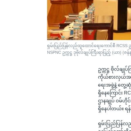
ရှမ်းပြည်ပြန်လည်ထူထောင်ရေးကောင်စီ RCSS ဥက္ကဋ္ဌ
NSPNC ဥက္ကဋ္ဌ ဒုဗိုလ်ချုပ်ကြီးရာပြည့် (ယာ) (ဇန
ဥက္ကဋ္ဌ ဗိုလ်ခ
ကိုယ်စားလှယ်အဖွ
ရေးအဖွဲ့နဲ့ တွေ
ရှိနေကြောင်း 
ဌာနချုပ် ဝမ်ဟို
ရှိနေပါတယ်။ ရန
ရှမ်းပြည်ပြန်လ