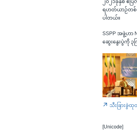
၂၀၂၁ခုနှစ် ဧပြ
ရဟတ်ယာဉ်တစ်စီး
ပါတယ်။
SSPP အဖွဲ့ဟာ NC
ဆွေးနွေးပွဲကို
သီးခြားခွဲထု
[Unicode]