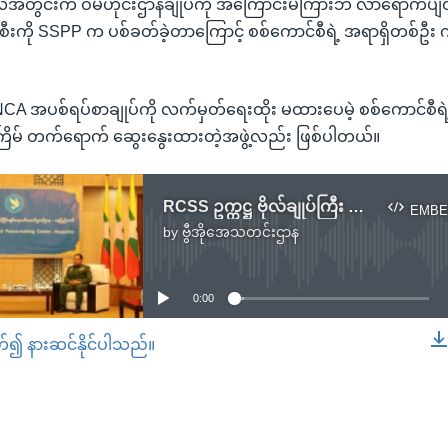
ီလအတွင်းက ဝမ်ဟိုင်းဌာနချုပ်ကို အကြောင်းမကြားဘဲ လာရောက်ပျံဝဲ
ကို SSPP က ပစ်ခတ်ခဲ့တာကြောင့် စစ်ကောင်စီရဲ့ အရာရှိတစ်ဦး ကျည
A အပစ်ရပ်စာချုပ်ကို လက်မှတ်ရေးထိုး မထားပေမဲ့ စစ်ကောင်စီရဲ့ င
 ၃ကြိမ် တက်ရောက် ဆွေးနွေးထားတဲ့အဖွဲ့လည်း ဖြစ်ပါတယ်။
RCSS ဥက္ကဋ္ဌ ဗိုလ်ချုပ်ကြီး ယွက်ဆစ်နဲ့ စစ်ကောင်စီရဲ့ ငြိမ်းချမ်းရေးဆွေးနွေးရေးအဖွဲ့ တွေ့ဆုံ
EMBE
by
ဗွီအိုအေသတင်းဌာန
No media source currently available
0:00
တ်၍ နားဆင်နိုင်ပါသည်။
EMBED