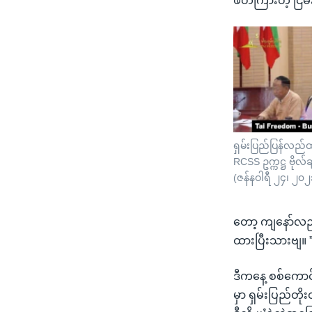
ဖိတ်ကြားတဲ့ ငြိ
ရှမ်းပြည်ပြန်လည
RCSS ဥက္ကဋ္ဌ ဗိုလ်
(ဇန်နဝါရီ ၂၄၊ ၂၀၂
တော့ ကျနော်လည်
ထားပြီးသားဗျ။ 
ဒီကနေ့ စစ်ကောင်
မှာ ရှမ်းပြည်တိ