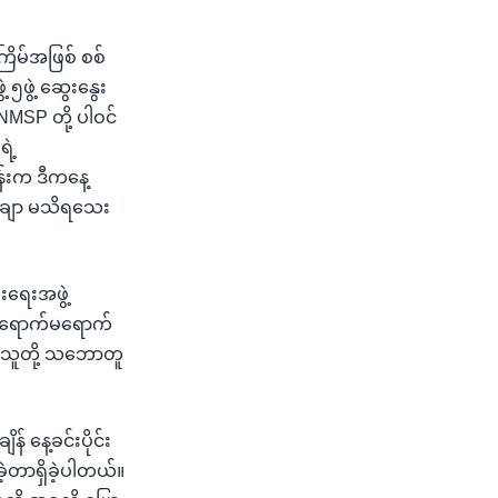
ိမ်အဖြစ် စစ်
၅ဖွဲ့ ဆွေးနွေး
NMSP တို့ ပါဝင်
ဲ့
ွန်းက ဒီကနေ့
သေချာ မသိရသေး
းရေးအဖွဲ့
။ ရောက်မရောက်
့ သူတို့ သဘောတူ
် နေ့ခင်းပိုင်း
ဲ့တာရှိခဲ့ပါတယ်။