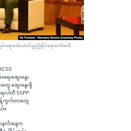
ျမ်းရေးဖော်ဆောင်မှုညှိုနှိုင်းရေးကော်မတီ
ီ RCSS
မ်းရေးဆွေးနွေး
တွေ ဆွေးနွေးဖို့
်ရေးပါတီ SSPP
 ကန့်ကွက်တာတွေ
ယ်။
တနင်္လာနေ့က