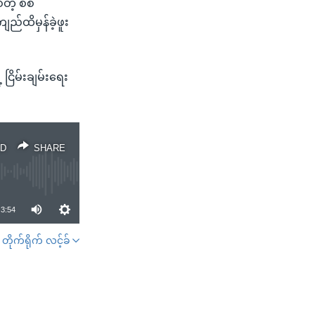
တဲ့ စစ်
်ထိမှန်ခဲ့ဖူး
ြိမ်းချမ်းရေး
D
SHARE
3:54
တိုက်ရိုက် လင့်ခ်
SHARE