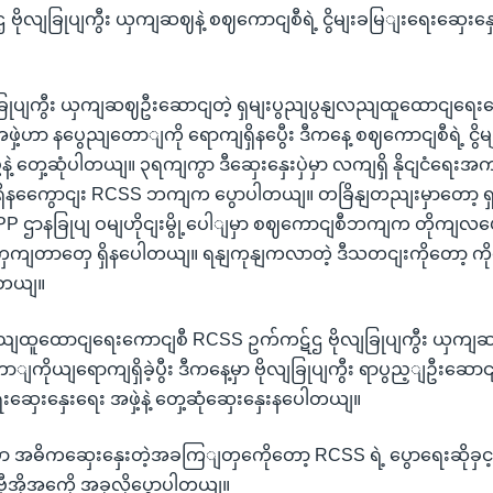
ိုလျခြုပျကွီး ယှကျဆဈနဲ့ စဈကောငျစီရဲ့ ငွိမျးခမြျးရေးဆှေးနှေး
ခြုပျကွီး ယှကျဆဈဦးဆောငျတဲ့ ရှမျးပွညျပွနျလညျထူထောငျရေး
ှဲ့ဟာ နပွေညျတောျကို ရောကျရှိနပွေီး ဒီကနေ့ စဈကောငျစီရဲ့ ငွိ
ဲ့နဲ့ တှေ့ဆုံပါတယျ။ ၃ရကျကွာ ဒီဆှေးနှေးပှဲမှာ လကျရှိ နိုငျငံ
ု့ ရှိနကွေောငျး RCSS ဘကျက ပွောပါတယျ။ တခြိနျတညျးမှာတော့ ရ
P ဌာနခြုပျ ဝမျဟိုငျးမွို့ပေါျမှာ စဈကောငျစီဘကျက တိုကျလယော
ှကျတာတှေ ရှိနပေါတယျ။ ရနျကုနျကလာတဲ့ ဒီသတငျးကိုတော့ ကိုဇ
ါတယျ။
လညျထူထောငျရေးကောငျစီ RCSS ဥက်ကဋ်ဌ ဗိုလျခြုပျကွီး ယှက
ျကိုယျရောကျရှိခဲ့ပွီး ဒီကနေ့မှာ ဗိုလျခြုပျကွီး ရာပွည့ျဦးဆော
ရေးဆှေးနှေးရေး အဖှဲ့နဲ့ တှေ့ဆုံဆှေးနှေးနပေါတယျ။
ဲမှာ အဓိကဆှေးနှေးတဲ့အခကြျတှကေိုတော့ RCSS ရဲ့ ပွောရေးဆိုခှင့ျရှ
ဗှီအိုအကေို အခုလိုပွောပါတယျ။