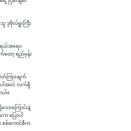
ဲ့ ငြိမ်းချမ်း
 ဒုဗိုလ်မှူးကြီး
်ဒရယ်အရေး၊
ောက်တော့ ရည်မှန်း
 ဖိတ်ကြားချက်
အပါအဝင် လက်ရှိ
ါတယ်။
ရှိသေးကြောင်းနဲ့
ခေးက ပြောပါ
ီး စစ်ကောင်စီက