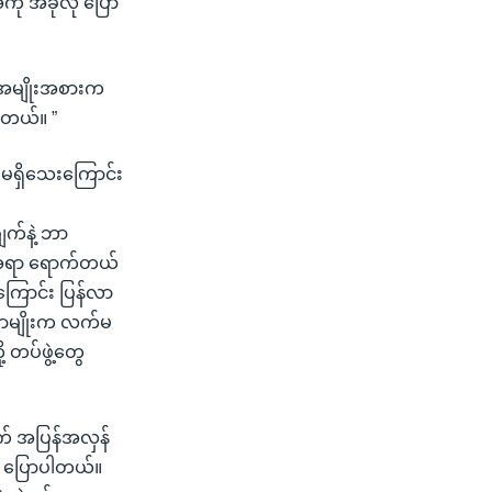
အေကို အခုလို ပြော
ျက်အမျိုးအစားက
်တယ်။ ”
 မရှိသေးကြောင်း
ျက်နဲ့ ဘာ
ဲ့ အရာ ရောက်တယ်
ကြောင်း ပြန်လာ
ဒီဟာမျိုးက လက်မ
့ တပ်ဖွဲ့တွေ
က် အပြန်အလှန်
်း ပြောပါတယ်။