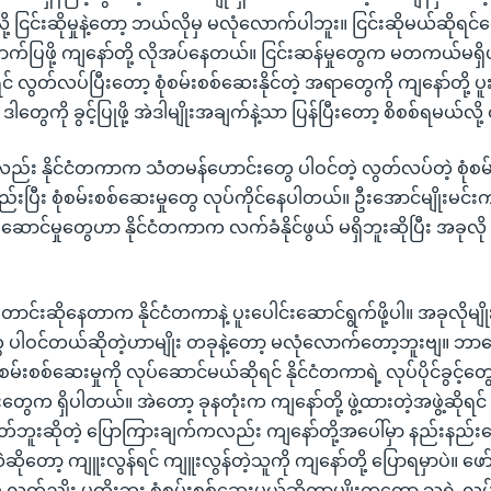
ု့ ငြင်းဆိုမှုနဲ့တော့ ဘယ်လိုမှ မလုံလောက်ပါဘူး။ ငြင်းဆိုမယ်ဆိုရင်တော
ပြဖို့ ကျနော်တို့ လိုအပ်နေတယ်။ ငြင်းဆန်မှုတွေက မတကယ်မရှိ
လွတ်လပ်ပြီးတော့ စုံစမ်းစစ်ဆေးနိုင်တဲ့ အရာတွေကို ကျနော်တို့ ပူး
 ဒါတွေကို ခွင့်ပြုဖို့ အဲဒါမျိုးအချက်နဲ့သာ ပြန်ပြီးတော့ စိစစ်ရမယ်လ
ည်း နိုင်ငံတကာက သံတမန်ဟောင်းတွေ ပါဝင်တဲ့ လွတ်လပ်တဲ့ စုံစ
့စည်းပြီး စုံစမ်းစစ်ဆေးမှုတွေ လုပ်ကိုင်နေပါတယ်။ ဦးအောင်မျိုးမင်း
ပ်ဆောင်မှုတွေဟာ နိုင်ငံတကာက လက်ခံနိုင်ဖွယ် မရှိဘူးဆိုပြီး အခု
ောင်းဆိုနေတာက နိုင်ငံတကာနဲ့ ပူးပေါင်းဆောင်ရွက်ဖို့ပါ။ အခုလိုမျ
တွေ ပါဝင်တယ်ဆိုတဲ့ဟာမျိုး တခုနဲ့တော့ မလုံလောက်တော့ဘူးဗျ။ ဘာက
စမ်းစစ်ဆေးမှုကို လုပ်ဆောင်မယ်ဆိုရင် နိုင်ငံတကာရဲ့ လုပ်ပိုင်ခွင့်တွေ
းတွေက ရှိပါတယ်။ အဲတော့ ခုနတုံးက ကျနော်တို့ ဖွဲ့ထားတဲ့အဖွဲ့ဆို
မဟုတ်ဘူးဆိုတဲ့ ပြောကြားချက်ကလည်း ကျနော်တို့အပေါ်မှာ နည်းနည်းလ
ဆိုတော့ ကျူးလွန်ရင် ကျူးလွန်တဲ့သူကို ကျနော်တို့ ပြောရမှာပဲ။ ဖော
 လက်ညှိုး မထိုးဘူး စုံစမ်းစစ်ဆေးမယ်ဆိုတာမျိုးကတော့ သူ့ရဲ့ လုပ်ပိ