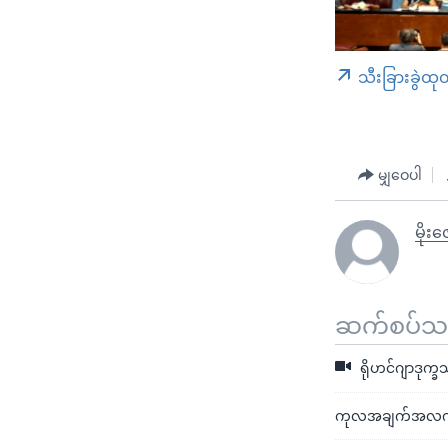
သီးခြားခွဲထု
မျှဝေပါ
မိုးဇ
ဆက်စပ်သတင
ရိုဟင်ဂျာဒုက္
ကုလအချက်အလက် ရှ