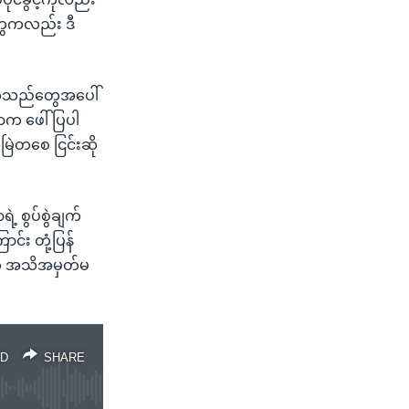
တွေကလည်း ဒီ
ဒုက္ခသည်တွေအပေါ်
ံစာက ဖေါ်ပြပါ
အမြဲတစေ ငြင်းဆို
့ စွပ်စွဲချက်
င်း တုံ့ပြန်
ို အသိအမှတ်မ
D
SHARE