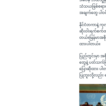
သံသယဖြစ်စရာ၊ 
အချက်တွေ ပါဝင
နိုင်ငံတကာနဲ့ က
ဆိုးဝါးရက်စက်တဲ
တယ်။မြန်မာအစိုးရ
ထားပါတယ်။
ပြည်တွင်းမှာ အစိ
တွေနဲ့ ပတ်သက်ပြ
ပြောဆိုထား ပါ
ပြုဘူးလို့လည်း