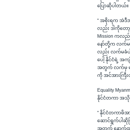
ပြောဆိုပါတယ်။
“ အစိုးရက အဲဒီ
လည်း ဒါကိုတော
Mission ကလည်း 
နော်တို့က လက်မ
လည်း လက်မခံပါဘ
ပေါ့ နိုင်ငံရဲ့ 
အတွက် လက်မှ မခ
ကို အင်အားကြီးတ
Equality Myanma
နိုင်ငံတကာ အသိုင
“ နိုင်ငံတကာဖိအ
ဆောင်ရွက်ပါဆိုပြ
အတွက် နောက်ထပ် 