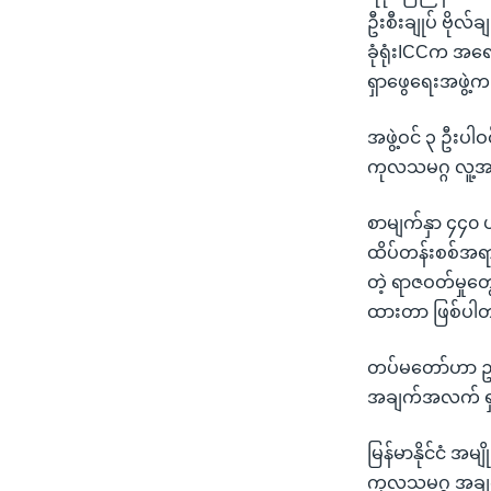
ဦးစီးချုပ် ဗိုလ်
ခုံရုံးICCက အရ
ရှာဖွေရေးအဖွဲ့
အဖွဲ့ဝင် ၃ ဦးပါ
ကုလသမဂ္ဂ လူ့အခ
စာမျက်နှာ ၄၄၀ ပ
ထိပ်တန်းစစ်အရာရှ
တဲ့ ရာဇဝတ်မှုတွ
ထားတာ ဖြစ်ပါ
တပ်မတော်ဟာ ဥပဒေ
အချက်အလက် ရှာဖ
မြန်မာနိုင်ငံ အ
ကုလသမဂ္ဂ အချက်