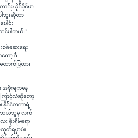
င်မှ ခိုင်ခိုင်မာ
ပါဘူးဆိုတာ
ပေါင်း
ို့ ထင်ပါတယ်။”
မ်းစစ်ဆေးရေး
ကတော့ ဒီ
လို ထောက်ပြထား
ိုး အစိုးရကနေ
ြောင့်လဲဆိုတော့
၊ နိုင်ငံတကာရဲ့
ရင် ဘယ်သူမှ လက်
ေး စိုးရိမ်စရာ
်ထုတ်ရမှာပဲ။
ုင်ခွင့်ကိုလည်း