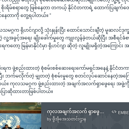
စိုးရိမ်စရာတွေ ဖြစ်နေတာ တကယ့် နိုင်ငံတကာရဲ့ ထောက်ပြချက်
်နေတာကို တွေ့ရပါတယ်။ ”
ုလသမဂ္ဂက ရိုဟင်ဂျာလို့ သုံးနှုန်းပြီး ထောင်သောင်းချီတဲ့ မူဆလင်
့ လူ့အခွင့်အရေး ချိုးဖေါက်မှုတွေ ကျုးလွန်ခဲ့တယ်ဆိုပြီး အစီရင်ခ
ကတော့ မြန်မာနိုင်ငံမှာ ရိုဟင်ဂျာ ဆိုတဲ့ လူမျိုးမရှိတဲ့အကြောင်း 
ုးရက ဖွဲ့စည်းထားတဲ့ စုံစမ်းစစ်ဆေးရေးကော်မရှင်အနေနဲ့ နိုင်ငံတကာရဲ
ီး ဘက်မလိုက်တဲ့ မျှတတဲ့ စုံစမ်းမှုတွေ စတင်လုပ်ဆောင်နေတဲ့အကြော
တယ်။ ကုလသမဂ္ဂက ဖွဲ့စည်းထားတဲ့ အချက်အလက်ရှာဖွေရေး အဖွဲ့က
 ပြောဆိုထားတာဖြစ်ပါတယ်။
ကုလအချက်အလက် ရှာဖွေရေးအဖွဲ့ အစီရင်ခံစာအပေါ် တုံ့ပြန်ချက်
EMBE
by
ဗွီအိုအေသတင်းဌာန
No media source currently available