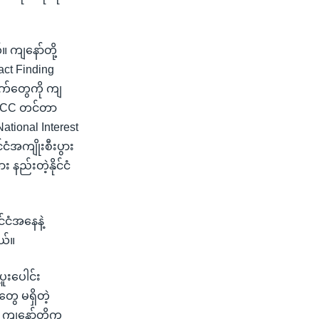
 ကျနော်တို့
ct Finding
ျက်တွေကို ကျ
ု ICC တင်တာ
tional Interest
်ငံအကျိုးစီးပွား
ည်းတဲ့နိုင်ငံ
်ငံအနေနဲ့
တယ်။
ူးပေါင်း
တွေ မရှိတဲ့
 ကျနော်တို့က