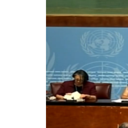
သုတပဒေသာ အင်္ဂလိပ်စာ
အ
ညွန်း
စာမျက်နှာ
သို့
ကျော်
ကြည့်
ရန်
ရှာဖွေ
ရန်
နေရာ
သို့
ကျော်
ရန်