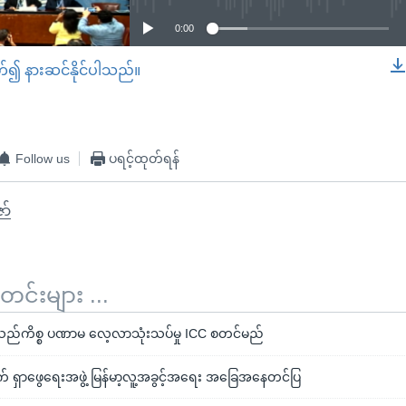
0:00
တ်၍ နားဆင်နိုင်ပါသည်။
EMBED
Follow us
ပရင့်ထုတ်ရန်
ော်
်းများ ...
ခသည်ကိစ္စ ပဏာမ လေ့လာသုံးသပ်မှု ICC စတင်မည်
ာဖွေရေးအဖွဲ့ မြန်မာ့လူ့အခွင့်အရေး အခြေအနေတင်ပြ