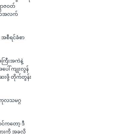
ကာရာဇဝတ်
ချက်အလက်
် အစီရင်ခံစာ
အကြီးအကဲနဲ့
အပေါ် ကျုးလွန်
ဖို့ တိုက်တွန်း
း ကုလသမဂ္ဂ
ောင်ကတော့ ဒီ
းကို အခုလို