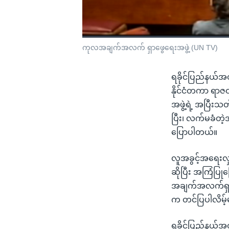
ကုလအချက်အလက် ရှာဖွေရေးအဖွဲ့ (UN TV)
ရခိုင်ပြည်နယ်အတ
နိုင်ငံတကာ ရာ
အဖွဲ့ရဲ့ အပြီးသတ
ပြီး၊ လက်မခံတဲ့
ပြောပါတယ်။
လူအခွင့်အရေးလှုပ
ဆိုပြီး အကြံပြု
အချက်အလက်ရှာဖွ
က တင်ပြပါလိမ့်
ရခိုင်ပြည်နယ်အတ