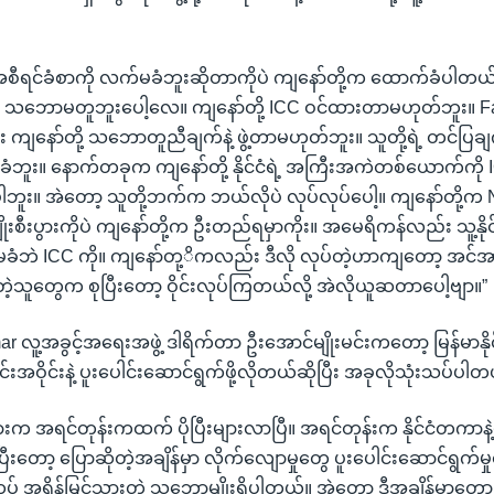
အစီရင်ခံစာကို လက်မခံဘူးဆိုတာကိုပဲ ကျနော်တို့က ထောက်ခံပါတယ်။
့ သဘောမတူဘူးပေါ့လေ။ ကျနော်တို့ ICC ဝင်ထားတာမဟုတ်ဘူး။ Fa
ကျနော်တို့ သဘောတူညီချက်နဲ့ ဖွဲ့တာမဟုတ်ဘူး။ သူတို့ရဲ့ တင်ပြခ
ခံဘူး။ နောက်တခုက ကျနော်တို့ နိုင်ငံရဲ့ အကြီးအကဲတစ်ယောက်ကိ
ူး။ အဲတော့ သူတို့ဘက်က ဘယ်လိုပဲ လုပ်လုပ်ပေါ့။ ကျနော်တို့က Na
အကျိုးစီးပွားကိုပဲ ကျနော်တို့က ဦးတည်ရမှာကိုး။ အမေရိကန်လည်း သူ့နိုင
ံဘဲ ICC ကို။ ကျနော်တု့ိကလည်း ဒီလို လုပ်တဲ့ဟာကျတော့ အင်အား န
ဲ့သူတွေက စုပြီးတော့ ဝိုင်းလုပ်ကြတယ်လို့ အဲလိုယူဆတာပေါ့ဗျာ။”
r လူ့အခွင့်အရေးအဖွဲ့ ဒါရိက်တာ ဦးအောင်မျိုးမင်းကတော့ မြန်မာနိုင
်းအဝိုင်းနဲ့ ပူးပေါင်းဆောင်ရွက်ဖို့လိုတယ်ဆိုပြီး အခုလိုသုံးသပ်ပါ
ားက အရင်တုန်းကထက် ပိုပြီးများလာပြီ။ အရင်တုန်းက နိုင်ငံတကာနဲ့ပ
ီးတော့ ပြောဆိုတဲ့အချိန်မှာ လိုက်လျောမှုတွေ ပူးပေါင်းဆောင်ရွက်မှု
အရှိန်မြင့်သွားတဲ့ သဘောမျိုးရှိပါတယ်။ အဲတော့ ဒီအချိန်မှာတော့