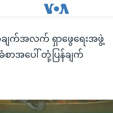
ျက်အလက် ရှာဖွေရေးအဖွဲ့
ံစာအပေါ် တုံ့ပြန်ချက်