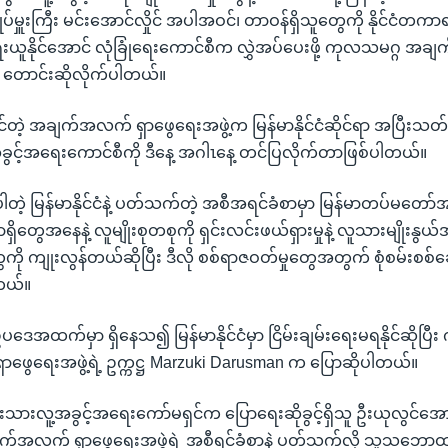
ချုပ်မှူးကြီး မင်းအောင်လှိုင် အပါအဝင်၊ တာဝန်ရှိသူတွေကို နိုင်ငံတ
ေးယူနိုင်အောင် လုံခြုံရေးကောင်စီက လွှဲအပ်ပေးဖို့ ကုလသမဂ္ဂ အ
က တောင်းဆိုလိုက်ပါတယ်။
ဝင်တဲ့ အချက်အလက် ရှာဖွေရေးအဖွဲ့က မြန်မာနိုင်ငံဆိုင်ရာ အပြီးသတ
ွင့်အရေးကောင်စီကို ဒီနေ့ အဂါၤနေ့ တင်ပြလိုက်တာဖြစ်ပါတယ်။
ါတဲ့ မြန်မာနိုင်ငံနဲ့ ပတ်သက်တဲ့ အစီအရင်ခံစာမှာ မြန်မာတပ်မတော်
ိတွေအနေနဲ့ လူမျိုးစုတစုကို ရှင်းလင်းဖယ်ရှားမှုနဲ့ လူသားမျိုးနွယ်
ေကို ကျုးလွန်တယ်ဆိုပြီး ဒီလို စစ်ရာဇဝတ်မှုတွေအတွက် စုံစမ်းစစ်ဆေး
တယ်။
အထက်မှာ ရှိနေသ၍ မြန်မာနိုင်ငံမှာ ငြိမ်းချမ်းရေးမရနိုင်ဆိုပြီ
ွေရေးအဖွဲ့ရဲ့ ဥက္ကဋ္ဌ Marzuki Darusman က ပြောဆိုပါတယ်။
မျိုးသားလူ့အခွင့်အရေးကော်မရှင်က ပြောရေးဆိုခွင့်ရှိသူ ဦးယုလွင်အ
အလက် ရှာဖွေရေးအဖွဲ့ရဲ့ အစီရင်ခံစာနဲ့ ပတ်သက်လို့ သူ့သဘောထာ