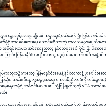
ွင်း လူ့အခွင့်အရေး ချိုးဖေါက်မှုတွေနဲ့ ပတ်သက်ပြီး မြန်မာ စစ်ခေါ
ဇဝတ်ခုံရုံးတင်စစ်ဆေးရေး တောင်းဆိုထားတဲ့ ကုလသမဂ္ဂအချက်အလ
် အစီရင်ခံစာဟာ အင်အားနည်းတဲ့ နိုင်ငံတခုအပေါ် ဝိုင်းပြီး ဖိအားပေ
အကြောင်း မြန်မာနိုင်ငံ အမျိုးသားလူ့အခွင့်အရေးကော်မရှင် အဖွဲ့ဝ
်ရှားသူတဦးကတော့ မြန်မာနိုင်ငံအနေနဲ့ နိုင်ငံတကာနဲ့ ပူးပေါင်းဆောင်
ပြောဆိုပါတယ်။ ဒီနေ့ လူ့အခွင့်အရေး ကောင်စီညီလာခံကို တင်သွင်းတ
ေရေးအဖွဲ့ရဲ့ အစီရင်ခံစာ အပေါ် တုံ့ပြန်ချက်တွကို VOA သတင်းထေ
မယ်။
ွင်း လူ့အခွင့်အရေး ချိုးဖေါက်မှုတွေနဲ့ ပတ်သက်လို့ မြန်မာ့တပ်