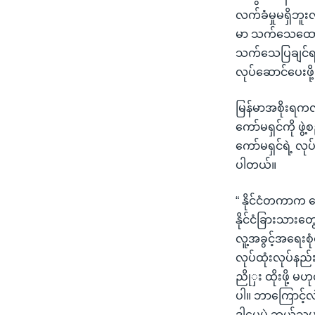
လက်ခံမှုမရှိဘူးလိ
မာ သက်သေထောက်
သက်သေပြချင်ရင် 
လုပ်ဆောင်ပေးဖို့
မြန်မာအစိုးရကလ
ကော်မရှင်ကို ဖွဲ
ကော်မရှင်ရဲ့ လု
ပါတယ်။
“ နိုင်ငံတကာက တ
နိုင်ငံခြားသား
လူ့အခွင့်အရေးစုံ
လုပ်ထုံးလုပ်နည်
ညိုှး ထိုးဖို့ 
ပါ။ ဘာကြောင့်လဲ
ဒါပေမဲ့ ဘယ်သူ့မှ