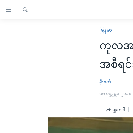
သုံး
ရ
ရှာဖွေ
လွယ်ကူ
မူလစာမျက်နှာ
မြန်မာ
ရ
စေ
မြန်မာ
လာ
ကုလအခ
သည့်
ဒ်
ကမ္ဘာ့သတင်းများ
Link
ဗွီဒီယို
နိုင်ငံတကာ
အစီရင်ခ
များ
သတင်းလွတ်လပ်ခွင့်
အမေရိကန်
ပင်မ
ရပ်ဝန်းတခု လမ်းတခု အလွန်
တရုတ်
မိုးဇော်
အကြောင်းအရာ
အင်္ဂလိပ်စာလေ့လာမယ်
အစ္စရေး-ပါလက်စတိုင်း
၁၈ စက္တင္ဘာ၊ ၂၀၁၈
သို့
အပတ်စဉ်ကဏ္ဍများ
အမေရိကန်သုံးအီဒီယံ
ကျော်
မျှဝေပါ
ကြည့်
ရေဒီယိုနှင့်ရုပ်သံ အချက်အလက်များ
မကြေးမုံရဲ့ အင်္ဂလိပ်စာ
ရေဒီယို
ရန်
ရေဒီယို/တီဗွီအစီအစဉ်
ရုပ်ရှင်ထဲက အင်္ဂလိပ်စာ
တီဗွီ
ပင်မ