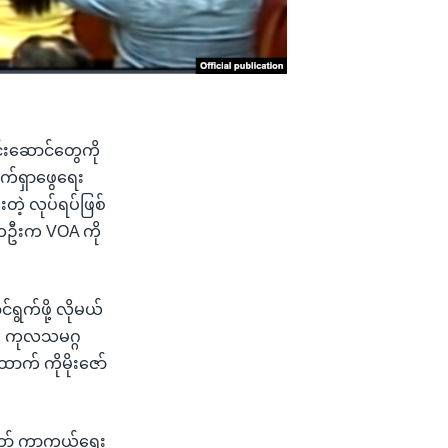
င်းဆောင်တွေကို
က်ရှာဖွေရေး
းတဲ့ လုပ်ရပ်ဖြစ်
င်တဦးက VOA ကို
ရွက်ဖို့ လိုမယ်
ဲ့ ကုလသမဂ္ဂ
ာက် ကိုမိုးဇော်
မတော် ကာကွယ်ရေး