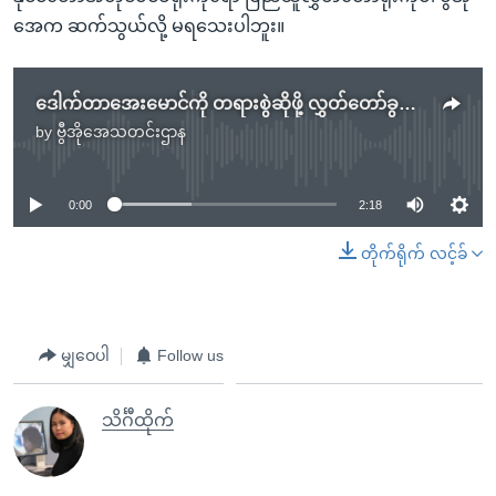
အေက ဆက်သွယ်လို့ မရသေးပါဘူး။
ဒေါက်တာအေးမောင်ကို တရားစွဲဆိုဖို့ လွှတ်တော်ခွင့်ပြုချက် တောင်းခံထား
by
ဗွီအိုအေသတင်းဌာန
No media source currently available
0:00
2:18
တိုက်ရိုက် လင့်ခ်
မျှဝေပါ
Follow us
သိင်္ဂီထိုက်