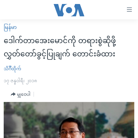
သုံး
ရ
လွယ်ကူ
မြန်မာ
မူလစာမျက်နှာ
စေ
ဒေါက်တာအေးမောင်ကို တရားစွဲဆိုဖို့
မြန်မာ
သည့်
လွှတ်တော်ခွင့်ပြုချက် တောင်းခံထား
ကမ္ဘာ့သတင်းများ
Link
ဗွီဒီယို
နိုင်ငံတကာ
သိင်္ဂီထိုက်
များ
သတင်းလွတ်လပ်ခွင့်
အမေရိကန်
၁၇ ဇန္နဝါရီ၊ ၂၀၁၈
ပင်မ
ရပ်ဝန်းတခု လမ်းတခု အလွန်
တရုတ်
အကြောင်းအရာ
မျှဝေပါ
သို့
အင်္ဂလိပ်စာလေ့လာမယ်
အစ္စရေး-ပါလက်စတိုင်း
ကျော်
အပတ်စဉ်ကဏ္ဍများ
အမေရိကန်သုံးအီဒီယံ
ကြည့်
ရေဒီယိုနှင့်ရုပ်သံ အချက်အလက်များ
မကြေးမုံရဲ့ အင်္ဂလိပ်စာ
ရေဒီယို
ရန်
ပင်မ
ရေဒီယို/တီဗွီအစီအစဉ်
ရုပ်ရှင်ထဲက အင်္ဂလိပ်စာ
တီဗွီ