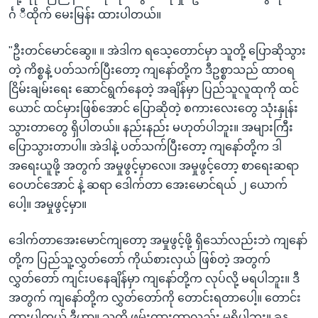
င်္ဂ ီထိုက် မေးမြန်း ထားပါတယ်။
"ဦးတင်မောင်ဆွေ။ ။ အဲဒါက ရသေ့တောင်မှာ သူတို့ ပြောဆိုသွား
တဲ့ ကိစ္စနဲ့ ပတ်သက်ပြီးတော့ ကျနော်တို့က ဒီဥစ္စာသည် ထာဝရ
ငြိမ်းချမ်းရေး ဆောင်ရွက်နေတဲ့ အချိန်မှာ ပြည်သူလူထုကို ထင်
ယောင် ထင်မှားဖြစ်အောင် ပြောဆိုတဲ့ စကားလေးတွေ သုံးနှုန်း
သွားတာတွေ ရှိပါတယ်။ နည်းနည်း မဟုတ်ပါဘူး။ အများကြီး
ပြောသွားတာပါ။ အဲဒါနဲ့ ပတ်သက်ပြီးတော့ ကျနော်တို့က ဒါ
အရေးယူဖို့ အတွက် အမှုဖွင့်မှာလေ။ အမှုဖွင့်တော့ စာရေးဆရာ
ဝေဟင်အောင် နဲ့ ဆရာ ဒေါက်တာ အေးမောင်ရယ် ၂ ယောက်
ပေါ့။ အမှုဖွင့်မှာ။
ဒေါက်တာအေးမောင်ကျတော့ အမှုဖွင့်ဖို့ ရှိသော်လည်းဘဲ ကျနော်
တို့က ပြည်သူ့လွှတ်တော် ကိုယ်စားလှယ် ဖြစ်တဲ့ အတွက်
လွှတ်တော် ကျင်းပနေချိန်မှာ ကျနော်တို့က လုပ်လို့ မရပါဘူး။ ဒီ
အတွက် ကျနော်တို့က လွှတ်တော်ကို တောင်းရတာပေါ့။ တောင်း
ထားပါတယ် ဒီဟာ။ သူ့ကို ဖမ်းထားတာလည်း မရှိပါဘူး။ ခုန