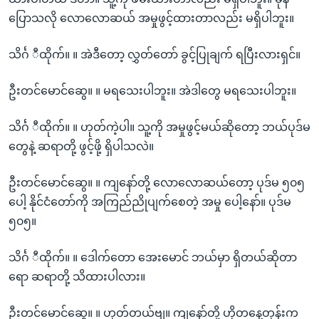
ပြောသလို လောလောဆယ် အမှုဖွင့်ထားတာလည်း မရှိပါဘူး။
သိင်္ဂ ီထိုက်။ ။ အဲဒီတော့ လွှတ်တော် ခွင့်ပြုချက် ရပြီးလားရှင်။
ဦးတင်မောင်ဆွေ။ ။ မရသေးပါဘူး။ အဲဒါတွေ မရသေးပါဘူး။
သိင်္ဂ ီထိုက်။ ။ ဟုတ်ကဲ့ပါ။ သူ့ကို အမှုဖွင့်မယ်ဆိုတော့ ဘယ်ပုဒ်မ
တွေနဲ့ ဆရာတို့ ဖွင့်ဖို့ ရှိပါသလဲ။
ဦးတင်မောင်ဆွေ။ ။ ကျနော်တို့ လောလောဆယ်တော့ ပုဒ်မ ၅၀၅
ပေါ့ နိုင်ငံတော်ကို အကြည်ညိုပျက်စေတဲ့ အမှု ပေါ့နော်။ ပုဒ်မ
၅၀၅။
သိင်္ဂ ီထိုက်။ ။ ဒေါက်တော အေးမောင် ဘယ်မှာ ရှိတယ်ဆိုတာ
ရော ဆရာတို့ သိထားပါလား။
ဦးတင်မောင်ဆွေ။ ။ ဟုတ်တယ်ဗျ။ ကျနော်တို့ ဟိုတနေ့တုန်းက