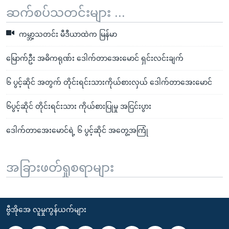
ဆက်စပ်သတင်းများ ...
ကမ္ဘာ့သတင်း မီဒီယာထဲက မြန်မာ
မြောက်ဦး အဓိကရုဏ်း ဒေါက်တာအေးမောင် ရှင်းလင်းချက်
၆ ပွင့်ဆိုင် အတွက် တိုင်းရင်းသားကိုယ်စားလှယ် ဒေါက်တာအေးမောင်
၆ပွင့်ဆိုင် တိုင်းရင်းသား ကိုယ်စားပြုမှု အငြင်းပွား
ဒေါက်တာအေးမောင်ရဲ့ ၆ ပွင့်ဆိုင် အတွေ့အကြုံ
အခြားဖတ်ရှုစရာများ
ဗွီအိုအေ လူမှုကွန်ယက်များ