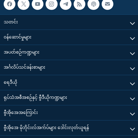
သတင်း
၀န်ဆောင်မှုများ
အပတ်စဉ်ကဏ္ဍများ
အင်္ဂလိပ်သင်ခန်းစာများ
ရေဒီယို
ရုပ်သံအစီအစဉ်နှင့် ဗွီဒီယိုကဏ္ဍများ
ဗွီအိုအေအကြောင်း
ဗွီအိုအေ မိုဘိုင်းလ်အက်ပ်များ ဒေါင်းလုတ်ယူရန်