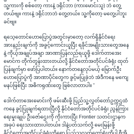
သူ့ကားကို စစ်တော့ ကားနဲ့ ဒရိုင်ဘာ (ကားမောင်းသူ) ဘဲ တွေ့
တယ်ဗျ။ ကားနဲ့ ဒရိုင်ဘာဘဲ တွေ့တယ်။ သူ့ကိုတော့ မတွေ့ပါဘူး
ခင်ဗျ။
ရသေ့တောင်ဟောပြောပွဲအတွင်းမှာတော့ လက်ရှိနိုင်ငံရေး
အားနည်းချက်ကို အခွင့်ကောင်းယူပြီး ရခိုင်အမျိုးသားတွေအနေ
နဲ့ ကိုယ့်အချုပ်အချာ အာဏာပြန်လည်ရယူဖို့ ဒေါက်တာအေး
မောင်က တိုက်တွန်းထားတယ်လို့ နိုင်ငံတော်အတိုင်ပင်ခံရုံး ထုတ်
ပြန်ချက်မှာ ဖော်ပြပါတယ်။ နောက်တနေ့လုပ်မယ့် မြောက်ဦး
ဟောပြောပွဲကို အာဏာပိုင်တွေက ခွင့်မပြုခဲ့ဘဲ အဲဒီကနေ မကျေ
မနပ်ဖြစ်ပြီး အဓိကရုဏ်းတွေ ဖြစ်လာတာပါ။ "
ဒေါက်တာအေးမောင်းကို ဖမ်းဆီးဖို့ ပြည်သူ့လွှတ်တော်ဥက္ကဌထံ
ကနေ ခွင့်ပြုချက်ရထားပြီလို့ နိုင်ငံတော်အတိုင်ပင်ခံရုံး ညွန်ကြား
ရေးမှုးချုပ် ဦးဇော်ဌေးကို ကိုးကားပြီး Frontier သတင်းဌာနက
အခုပဲ ရေးသားထားပါတယ်။ ဒါနဲ့ပတ်သက်လို့ မေးမြန်းဖို့
နိုင်ငံတော်အတိုင်ပင်ခံရုံးကိုရော ပြည်သူလွှတ်တော်ရုံးကိုပါ ဗွီအို