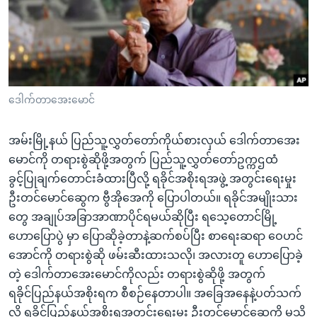
အ
သုတပဒေသာ အင်္ဂလိပ်စာ
ညွန်း
Learning English
စာမျက်နှာ
သို့
ဗွီအိုအေ လူမှုကွန်ယက်များ
ကျော်
ကြည့်
ဒေါက်တာအေးမောင်
ရန်
ဘာသာစကားများ
ရှာဖွေ
အမ်းမြို့နယ် ပြည်သူ့လွှတ်တော်ကိုယ်စားလှယ် ဒေါက်တာအေး
ရန်
မောင်ကို တရားစွဲဆိုဖို့အတွက် ပြည်သူ့လွှတ်တော်ဥက္ကဌထံ
နေရာ
ခွင့်ပြုချက်တောင်းခံထားပြီလို့ ရခိုင်အစိုးရအဖွဲ့ အတွင်းရေးမှုး
သို့
ဦးတင်မောင်ဆွေက ဗွီအိုအေကို ပြောပါတယ်။ ရခိုင်အမျိုးသား
ကျော်
တွေ အချုပ်အခြာအာဏာပိုင်ရမယ်ဆိုပြီး ရသေ့တောင်မြို့
ရန်
ဟောပြောပွဲ မှာ ပြောဆိုခဲ့တာနဲ့ဆက်စပ်ပြီး စာရေးဆရာ ဝေဟင်
အောင်ကို တရားစွဲဆို ဖမ်းဆီးထားသလို၊ အလားတူ ဟောပြောခဲ့
တဲ့ ဒေါက်တာအေးမောင်ကိုလည်း တရားစွဲဆိုဖို့ အတွက်
ရခိုင်ပြည်နယ်အစိုးရက စီစဉ်နေတာပါ။ အခြေအနေနဲ့ပတ်သက်
လို့ ရခိုင်ပြည်နယ်အစိုးရအတွင်းရေးမှုး ဦးတင်မောင်ဆွေကို မသိ