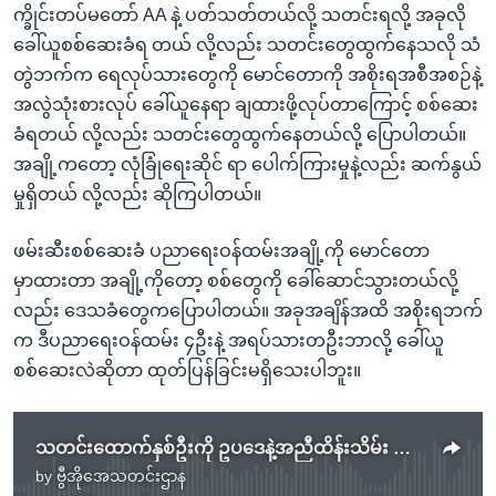
က္ခိုင်းတပ်မတော် AA နဲ့ ပတ်သတ်တယ်လို့ သတင်းရလို့ အခုလို
ခေါ်ယူစစ်ဆေးခံရ တယ် လို့လည်း သတင်းတွေထွက်နေသလို သံ
တွဲဘက်က ရေလုပ်သားတွေကို မောင်တောကို အစိုးရအစီအစဉ်နဲ့
အလွဲသုံးစားလုပ် ခေါ်ယူနေရာ ချထားဖို့လုပ်တာကြောင့် စစ်ဆေး
ခံရတယ် လို့လည်း သတင်းတွေထွက်နေတယ်လို့ ပြောပါတယ်။
အချို့ကတော့ လုံခြုံရေးဆိုင် ရာ ပေါက်ကြားမှုနဲ့လည်း ဆက်နွယ်
မှုရှိတယ် လို့လည်း ဆိုကြပါတယ်။
ဖမ်းဆီးစစ်ဆေးခံ ပညာရေးဝန်ထမ်းအချို့ကို မောင်တော
မှာထားတာ အချို့ကိုတော့ စစ်တွေကို ခေါ်ဆောင်သွားတယ်လို့
လည်း ဒေသခံတွေကပြောပါတယ်။ အခုအချိန်အထိ အစိုးရဘက်
က ဒီပညာရေးဝန်ထမ်း ၄ဦးနဲ့ အရပ်သားတဦးဘာလို့ ခေါ်ယူ
စစ်ဆေးလဲဆိုတာ ထုတ်ပြန်ခြင်းမရှိသေးပါဘူး။
သတင်းထောက်နှစ်ဦးကို ဥပဒေနဲ့အညီထိန်းသိမ်း သမ္မတရုံးပြောခွင့်ရဆို
by
ဗွီအိုအေသတင်းဌာန
No media source currently available