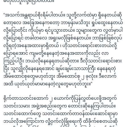
မဟုတ်ဘူးလို့ပြောပါတယ်။
“အသက်အန္တရာယ်စိုးရိမ်ပါတယ်။ သူတို့လက်ထဲမှာ ရှိနေတယ်ဆို
တော့လေ အခြေအနေကတော့ ဘာမှန်းမသိဘူး ရှုပ်ထွေးနေတယ်
လို့ပြောတိုင်း ကိုယ့်မှာ ရင်ပူသွားတယ်။ သူများတွေက လွှတ်မှာပါ
လို့ပြောရင် တခါတလေ အရူးမလိုဖြစ်နေတယ်။ ဘာဖြစ်ဖြစ်လုပ်
လို့ရတဲ့အနေအထားမှာရှိတယ် ၊ ဟိုသတင်းရောင်းစားတယ်လို့
ပြောရအောင် ကျမတို့နေနေတဲ့အနေအထားကိုလည်း လာ
ကြည့်ပါဦး ဘယ်လိုနေနေရတယ်ဆိုတာ။ ဒီလိုသတင်းရောင်းစား
ပြီး သူလျှိုလိုနေနေရအောင် ချမ်းချမ်းသာသာကြီး နေနေရတဲ့
အိမ်ထောင်စုတွေမဟုတ်ဘူး အိမ်ထောင်စု ၂ ခုလုံး။ ဒီလောက်
အထိ ယုတ်ယုတ်မာမာနေတဲ့လူတွေမဟုတ်ဘူး။”
ရိုက်တာသတင်းထောက် ၂ ယောက်ကိုပြန်လွှတ်ပေးဖို့အတွက်
သတင်းသမား အဖွဲ့အစည်းတွေက တောင်းဆိုနေကြပါတယ်။
သတင်းထောက်တွေ သတင်းထောက်တာဝန်ထမ်းဆောင်ရာမှာ
ဘယ်လိုအကြောင်းက လှို့ဝှက်လုံခြုံရေးကို ထိခိုက်စေတယ်ဆို