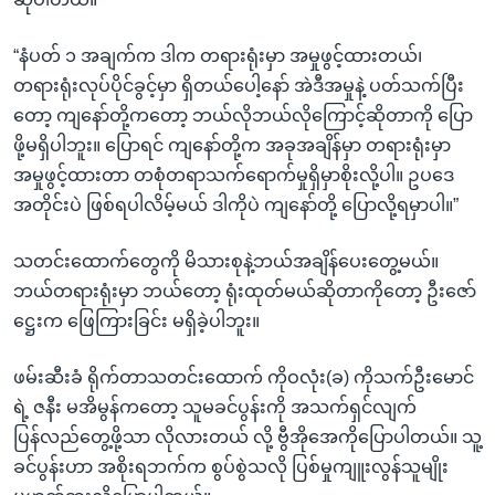
“နံပတ် ၁ အချက်က ဒါက တရားရုံးမှာ အမှုဖွင့်ထားတယ်၊
တရားရုံးလုပ်ပိုင်ခွင့်မှာ ရှိတယ်ပေါ့နော် အဲဒီအမှုနဲ့ ပတ်သက်ပြီး
တော့ ကျနော်တို့ကတော့ ဘယ်လိုဘယ်လိုကြောင့်ဆိုတာကို ပြော
ဖို့မရှိပါဘူး။ ပြောရင် ကျနော်တို့က အခုအချိန်မှာ တရားရုံးမှာ
အမှုဖွင့်ထားတာ တစုံတရာသက်ရောက်မှုရှိမှာစိုးလို့ပါ။ ဥပဒေ
အတိုင်းပဲ ဖြစ်ရပါလိမ့်မယ် ဒါကိုပဲ ကျနော်တို့ ပြောလို့ရမှာပါ။”
သတင်းထောက်တွေကို မိသားစုနဲ့ဘယ်အချိန်ပေးတွေ့မယ်။
ဘယ်တရားရုံးမှာ ဘယ်တော့ ရုံးထုတ်မယ်ဆိုတာကိုတော့ ဦးဇော်
ဋ္ဌေးက ဖြေကြားခြင်း မရှိခဲ့ပါဘူး။
ဖမ်းဆီးခံ ရိုက်တာသတင်းထောက် ကိုဝလုံး(ခ) ကိုသက်ဦးမောင်
ရဲ့ ဇနီး မအိမွန်ကတော့ သူမခင်ပွန်းကို အသက်ရှင်လျက်
ပြန်လည်တွေ့ဖို့သာ လိုလားတယ် လို့ ဗွီအိုအေကိုပြောပါတယ်။ သူ့
ခင်ပွန်းဟာ အစိုးရဘက်က စွပ်စွဲသလို ပြစ်မှုကျူးလွန်သူမျိုး