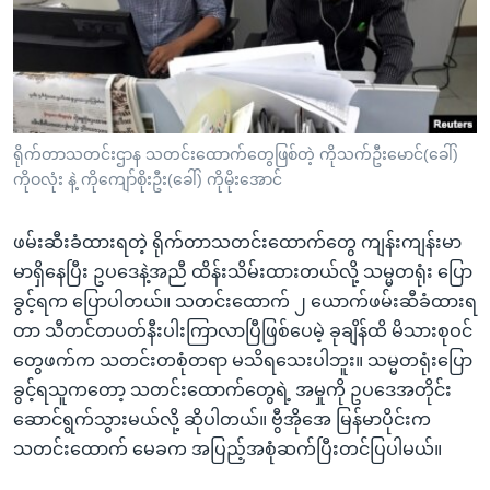
အ
သုတပဒေသာ အင်္ဂလိပ်စာ
ညွန်း
Learning English
စာမျက်နှာ
သို့
ဗွီအိုအေ လူမှုကွန်ယက်များ
ကျော်
ကြည့်
ရိုက်တာသတင်းဌာန သတင်းထောက်တွေဖြစ်တဲ့ ကိုသက်ဦးမောင်(ခေါ်)
ကိုဝလုံး နဲ့ ကိုကျော်စိုးဦး(ခေါ်) ကိုမိုးအောင်
ရန်
ဘာသာစကားများ
ရှာဖွေ
ဖမ်းဆီးခံထားရတဲ့ ရိုက်တာသတင်းထောက်တွေ ကျန်းကျန်းမာ
ရန်
မာရှိနေပြီး ဥပဒေနဲ့အညီ ထိန်းသိမ်းထားတယ်လို့ သမ္မတရုံး ပြော
နေရာ
ခွင့်ရက ပြောပါတယ်။ သတင်းထောက် ၂ ယောက်ဖမ်းဆီခံထားရ
သို့
တာ သီတင်တပတ်နီးပါးကြာလာပြီဖြစ်ပေမဲ့ ခုချိန်ထိ မိသားစုဝင်
ကျော်
တွေဖက်က သတင်းတစုံတရာ မသိရသေးပါဘူး။ သမ္မတရုံးပြော
ရန်
ခွင့်ရသူကတော့ သတင်းထောက်တွေရဲ့ အမှုကို ဥပဒေအတိုင်း
ဆောင်ရွက်သွားမယ်လို့ ဆိုပါတယ်။ ဗွီအိုအေ မြန်မာပိုင်းက
သတင်းထောက် မေခက အပြည့်အစုံဆက်ပြီးတင်ပြပါမယ်။