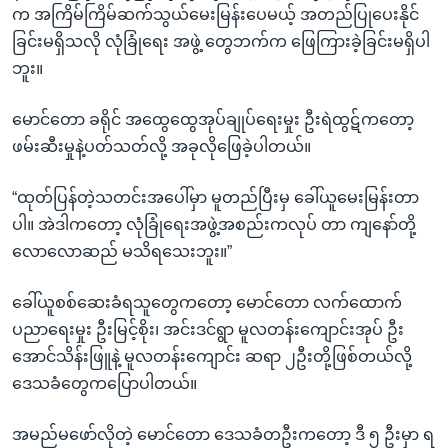
က အကြိမ်ကြိမ်ဆက်သွယ်မေးမြန်းပေမယ့် အတည်ပြုပေးနိုင်
ခြင်းမရှိသလို လုံခြုံရေး အဖွဲ့ တွေဘက်က ဖြေကြားခဲ့ခြင်းမရှိပါ
ဘူး။
မောင်တော ခရိုင် အထွေထွေအုပ်ချုပ်ရေးမှုး ဦးရဲထွဋ်ကတော့
ဖမ်းဆီးမှုနဲ့ပတ်သတ်လို့ အခုလိုဖြေခဲ့ပါတယ်။
“ထုတ်ပြန်တဲ့သတင်းအပေါ်မှာ မူတည်ပြီးမှ ခေါ်ယူမေးမြန်းတာ
ပါ။ အဲဒါကတော့ လုံခြုံရေးအဖွဲ့အစည်းကလုပ် တာ ကျနော်တို့
လောလောဆည် မသိရသေးဘူး။”
ခေါ်ယူစစ်ဆေးခံရသူတွေကတော့ မောင်တော လက်ထောက်
ပညာရေးမှုး ဦးမြင့်စိုး၊ အင်းဒင်ရွာ မူလတန်းကျောင်းအုပ် ဦး
အောင်သိန်းဖြူနဲ့ မူလတန်းကျောင်း ဆရာ ၂ဦးတို့ဖြစ်တယ်လို့
ဒေသခံတွေကပြောပါတယ်။
အမည်မဖော်လိုတဲ့ မောင်တော ဒေသခံတဦးကတော့ ဒီ ၅ ဦးမှာ ရ