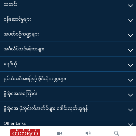
သတင်း
၀န်ဆောင်မှုများ
အပတ်စဉ်ကဏ္ဍများ
အင်္ဂလိပ်သင်ခန်းစာများ
ရေဒီယို
ရုပ်သံအစီအစဉ်နှင့် ဗွီဒီယိုကဏ္ဍများ
ဗွီအိုအေအကြောင်း
ဗွီအိုအေ မိုဘိုင်းလ်အက်ပ်များ ဒေါင်းလုတ်ယူရန်
Other Links
တိုက်ရိုက်