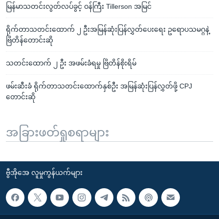
မြန်မာသတင်းလွတ်လပ်ခွင့် ဝန်ကြီး Tillerson အမြင်
ရိုက်တာသတင်းထောက် ၂ ဦးအမြန်ဆုံးပြန်လွှတ်ပေးရေး ဥရောပသမဂ္ဂနဲ့
ဗြိတိန်တောင်းဆို
သတင်းထောက် ၂ ဦး အဖမ်းခံရမှု ဗြိတိန်စိုးရိမ်
ဖမ်းဆီးခံ ရိုက်တာသတင်းထောက်နှစ်ဦး အမြန်ဆုံးပြန်လွှတ်ဖို့ CPJ
တောင်းဆို
အခြားဖတ်ရှုစရာများ
ဗွီအိုအေ လူမှုကွန်ယက်များ