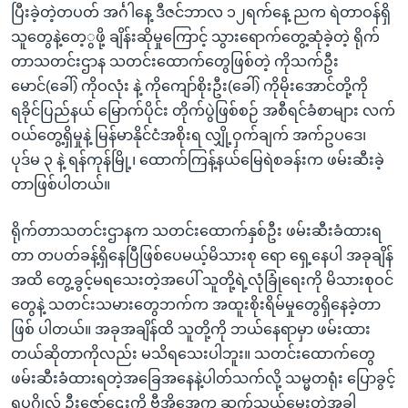
ပြီးခဲ့တဲ့တပတ် အင်္ဂါနေ့ ဒီဇင်ဘာလ ၁၂ရက်နေ့ ညက ရဲတာဝန်ရှိ
သူတွေနဲ့တေ့ွဖို့ ချိန်းဆိုမှုကြောင့် သွားရောက်တွေ့ဆုံခဲ့တဲ့ ရိုက်
တာသတင်းဌာန သတင်းထောက်တွေဖြစ်တဲ့ ကိုသက်ဦး
မောင်(ခေါ်) ကိုဝလုံး နဲ့ ကိုကျော်စိုးဦး(ခေါ်) ကိုမိုးအောင်တို့ကို
ရခိုင်ပြည်နယ် မြောက်ပိုင်း တိုက်ပွဲဖြစ်စဉ် အစီရင်ခံစာများ လက်
ဝယ်တွေ့ရှိမှုနဲ့ မြန်မာနိုင်ငံအစိုးရ လျှို့ဝှက်ချက် အက်ဥပဒေ၊
ပုဒ်မ ၃ နဲ့ ရန်ကုန်မြို့၊ ထောက်ကြန့်နယ်မြေရဲစခန်းက ဖမ်းဆီးခဲ့
တာဖြစ်ပါတယ်။
ရိုက်တာသတင်းဌာနက သတင်းထောက်နှစ်ဦး ဖမ်းဆီးခံထားရ
တာ တပတ်ခန့်ရှိနေပြီဖြစ်ပေမယ့်မိသားစု ရော ရှေ့နေပါ အခုချိန်
အထိ တွေ့ခွင့်မရသေးတဲ့အပေါ် သူတို့ရဲ့လုံခြုံရေးကို မိသားစုဝင်
တွေနဲ့ သတင်းသမားတွေဘက်က အထူးစိုးရိမ်မှုတွေရှိနေခဲ့တာ
ဖြစ် ပါတယ်။ အခုအချိန်ထိ သူတို့ကို ဘယ်နေရာမှာ ဖမ်းထား
တယ်ဆိုတာကိုလည်း မသိရသေးပါဘူး။ သတင်းထောက်တွေ
ဖမ်းဆီးခံထားရတဲ့အခြေအနေနဲ့ပါတ်သက်လို့ သမ္မတရုံး ပြောခွင့်
ရပုဂ္ဂိုလ် ဦးဇော်ဌေးကို ဗွီအိုအေက ဆက်သွယ်မေးတဲ့အခါ