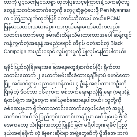
တာကို ပွင့်လင်းမြင်သာစွာ ထုတ်ပြန်သင့်ကြောင်းနဲ့ သက်ဆိုင်သူ
တွေနဲ့ သတင်းထောက်တွေကို တေ့ွဆုံခွင့်ပေးဖို့ Pen Myanmar
က ကြေညာချက်ထုတ်ပြန် တောင်းဆိုထားပါတယ်။ PCMJ
မြန်မာသတင်းသမားများ ကာကွယ်ရေးကော်မတီကလည်း
သတင်းထောက်တွေ ဖမ်းဆီးထိန်းသိမ်းထားတာအပေါ် ဆန့်ကျင်
ကန့်ကွက်တဲ့အနေနဲ့ အမည်းရောင် တီရှပ် ဝတ်ဆင်တဲ့ Black
Campaign အမည်းရောင် လှုပ်ရှားမှုကိုပြုလုပ်နေကြပါတယ်။
ရခိုင်ပြည်လုံခြုံရေးအခြေအနေတွေနဲ့ဆက်စပ်ပြီး ရိုက်တာ
သတင်းထောက် ၂ ယောက်ဖမ်းဆီးခံထားရချိန်မှာပဲ မောင်တော
မြို့ အင်းဒင်ရွာမှ ပညာရေးဝန်ထမ်း ၄ ဦးနဲ့ အရပ်သားတဦးကို
ပြီးခဲ့တဲ့ ဒီဇင်ဘာ ၁၆ရက်က စစ်ဘက်ရေးရာလုံခြုံရေး (စရဖ)နဲ့
ရဲတပ်ဖွဲ့က အဖွဲ့တွေက ခေါ်ယူစစ်ဆေးနေပါတယ်။ သူတို့ကို
စစ်ဆေးမှုဟာ ရိုက်တာသတင်းထောက်တွေဖမ်းခံရတဲ့ အမှုနဲ့
ဆက်စပ်တယ်လို့ ပြည်တွင်းသတင်းတချို့မှာ ဖော်ပြပေမဲ့ ဗွီအို
အေကတော့ သီးခြားအတည်ပြုနိုင်ခြင်း မရှိပါဘူး။ ရခိုင် ပြည်
နယ်အခြေစိုက် လုံခြုံရေးဆိုင်ရာ အဖွဲ့တွေဆီကို ဗွီအိုအေ ဘက်