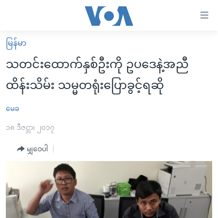
သုံး
ရ
လွယ်ကူ
မြန်မာ
မူလစာမျက်နှာ
စေ
သတင်းထောက်နှစ်ဦးကို ဥပဒေနဲ့အညီ
မြန်မာ
သည့်
ထိန်းသိမ်း သမ္မတရုံးပြောခွင့်ရဆို
ကမ္ဘာ့သတင်းများ
Link
ဗွီဒီယို
နိုင်ငံတကာ
မေခ
များ
သတင်းလွတ်လပ်ခွင့်
အမေရိကန်
၁၈ ဒီဇင္ဘာ၊ ၂၀၁၇
ပင်မ
ရပ်ဝန်းတခု လမ်းတခု အလွန်
တရုတ်
အကြောင်းအရာ
မျှဝေပါ
သို့
အင်္ဂလိပ်စာလေ့လာမယ်
အစ္စရေး-ပါလက်စတိုင်း
ကျော်
အပတ်စဉ်ကဏ္ဍများ
အမေရိကန်သုံးအီဒီယံ
ကြည့်
ရေဒီယိုနှင့်ရုပ်သံ အချက်အလက်များ
မကြေးမုံရဲ့ အင်္ဂလိပ်စာ
ရေဒီယို
ရန်
ပင်မ
ရေဒီယို/တီဗွီအစီအစဉ်
ရုပ်ရှင်ထဲက အင်္ဂလိပ်စာ
တီဗွီ