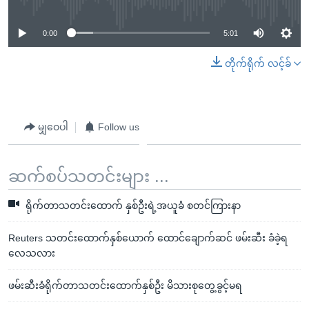
0:00
5:01
တိုက်ရိုက် လင့်ခ်
မျှဝေပါ
Follow us
ဆက်စပ်သတင်းများ ...
ရိုက်တာသတင်းထောက် နှစ်ဦးရဲ့အယူခံ စတင်ကြားနာ
Reuters သတင်းထောက်နှစ်ယောက် ထောင်ချောက်ဆင် ဖမ်းဆီး ခံခဲ့ရ
လေသလား
ဖမ်းဆီးခံရိုက်တာသတင်းထောက်နှစ်ဦး မိသားစုတွေ့ခွင့်မရ