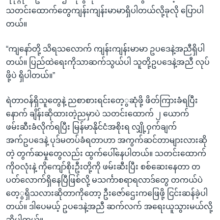
သတင်းထောက်တွေကျန်းကျန်းမာမာရှိပါတယ်လို့ခုလို ပြောပါ
တယ်။
“ကျနော်တို့ သိရသလောက် ကျန်းကျန်းမာမာ ဥပဒေနဲ့အညီရှိပါ
တယ်။ ပြည်ထဲရေးကိုသာဆက်သွယ်ပါ သူတို့ဥပဒေနဲ့အညီ လုပ်
ဖို့ပဲ ရှိပါတယ်။”
ရဲတာဝန်ရှိသူတွေနဲ့ ညစာစားရင်းတေ့ွဆုံဖို့ ဖိတ်ကြားခံရပြီး
နောက် ချိန်းဆိုထားတဲ့ညမှာပဲ သတင်းထောက် ၂ ယောက်
ဖမ်းဆီးခံလိုက်ရပြီး မြန်မာနိုင်ငံအစိုးရ လျှို့ဝှက်ချက်
အက်ဥပဒေနဲ့ ပုဒ်မတပ်ခံရတာဟာ အကွက်ဆင်တာများလားဆို
တဲ့ တွက်ဆမှုတွေလည်း ထွက်ပေါ်နေပါတယ်။ သတင်းထောက်
ကိုဝလုံးနဲ့ ကိုကျော်စိုးဦးတို့ကို ဖမ်းဆီးပြီး စစ်ဆေးနေတာ တ
ပတ်လောက်ရှိနေပြီဖြစ်လို့ မသင်္ကာစရာရလာဒ်တွေ တကယ်ပဲ
တေ့ွရှိသလားဆိုတာကိုတော့ ဦးဇော်ဌေးကဖြေဖို့ ငြင်းဆန်ခဲ့ပါ
တယ်။ ဒါပေမယ့် ဥပဒေနဲ့အညီ ဆက်လက် အရေးယူသွားမယ်လို့
ဆိုပါတယ်။