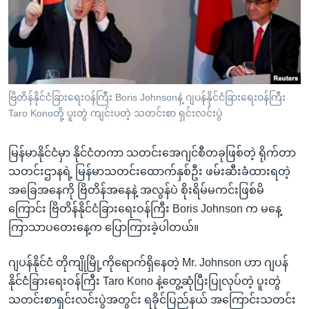
အ
သုတပဒေသာ အင်္ဂလိပ်စာ
ညွန်း
Learning English
စာမျက်နှာ
သို့
ဗွီအိုအေ လူမှုကွန်ယက်များ
ကျော်
ကြည့်
ဗြိတိန်နိုင်ငံခြားရေးဝန်ကြီး Boris Johnsonနဲ့ ဂျပန်နိုင်ငံခြားရေးဝန်ကြီး
Taro Konoတို့ ပူးတွဲ ကျင်းပတဲ့ သတင်းစာ ရှင်းလင်းပွဲ
ရန်
ဘာသာစကားများ
ရှာဖွေ
မြန်မာနိုင်ငံမှာ နိုင်ငံတကာ သတင်းအေဂျင်စီတခုဖြစ်တဲ့ ရိုက်တာ
ရန်
သတင်းဌာနရဲ့ မြန်မာသတင်းထောက်နှစ်ဦး ဖမ်းဆီးခံထားရတဲ့
နေရာ
အခြေအနေကို ဗြိတိန်အနေနဲ့ အလွန်ပဲ စိုးရိမ်မကင်းဖြစ်မိ
သို့
ကြောင်း ဗြိတိန်နိုင်ငံခြားရေးဝန်ကြီး Boris Johnson က မနေ့
ကျော်
ကြာသာပတေးနေ့က ပြောကြားခဲ့ပါတယ်။
ရန်
ဂျပန်နိုင်ငံ တိုကျိုမြို့ကိုရောက်ရှိနေတဲ့ Mr. Johnson ဟာ ဂျပန်
နိုင်ငံခြားရေးဝန်ကြီး Taro Kono နဲ့တွေ့ဆုံပြီးပြုလုပ်တဲ့ ပူးတွဲ
သတင်းစာရှင်းလင်းပွဲအတွင်း ရခိုင်ပြည်နယ် အကြောင်းသတင်း