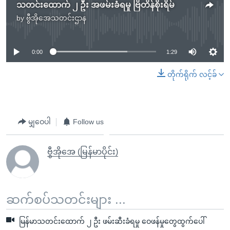
သတင်းထောက် ၂ ဦး အဖမ်းခံရမှု ဗြိတိန်စိုးရိမ်
by
ဗွီအိုအေသတင်းဌာန
No media source currently available
0:00
1:29
တိုက်ရိုက် လင့်ခ်
မျှဝေပါ
Follow us
ဗွီအိုအေ (မြန်မာပိုင်း)
ဆက်စပ်သတင်းများ ...
မြန်မာသတင်းထောက် ၂ ဦး ဖမ်းဆီးခံရမှု ဝေဖန်မှုတွေထွက်ပေါ်