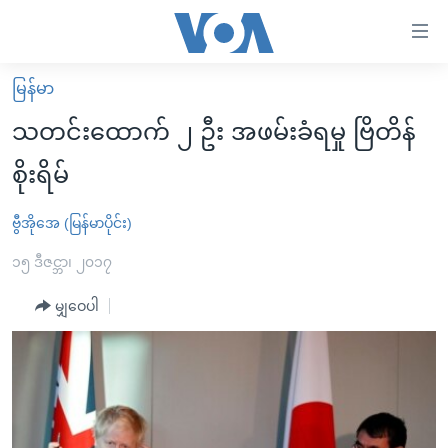
သုံး
ရ
လွယ်ကူ
မြန်မာ
မူလစာမျက်နှာ
စေ
သတင်းထောက် ၂ ဦး အဖမ်းခံရမှု ဗြိတိန်
မြန်မာ
သည့်
စိုးရိမ်
ကမ္ဘာ့သတင်းများ
Link
ဗွီဒီယို
နိုင်ငံတကာ
ဗွီအိုအေ (မြန်မာပိုင်း)
များ
သတင်းလွတ်လပ်ခွင့်
အမေရိကန်
၁၅ ဒီဇင္ဘာ၊ ၂၀၁၇
ပင်မ
ရပ်ဝန်းတခု လမ်းတခု အလွန်
တရုတ်
အကြောင်းအရာ
မျှဝေပါ
သို့
အင်္ဂလိပ်စာလေ့လာမယ်
အစ္စရေး-ပါလက်စတိုင်း
ကျော်
အပတ်စဉ်ကဏ္ဍများ
အမေရိကန်သုံးအီဒီယံ
ကြည့်
ရေဒီယိုနှင့်ရုပ်သံ အချက်အလက်များ
မကြေးမုံရဲ့ အင်္ဂလိပ်စာ
ရေဒီယို
ရန်
ပင်မ
ရေဒီယို/တီဗွီအစီအစဉ်
ရုပ်ရှင်ထဲက အင်္ဂလိပ်စာ
တီဗွီ