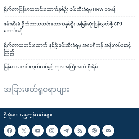
ရိုက်တာမြန်မာသတင်းထောက်နှစ်ဦး ဖမ်းဆီးခံရမှု HRW ဝေဖန်
ဖမ်းဆီးခံ ရိုက်တာသတင်းထောက်နှစ်ဦး အမြန်ဆုံးပြန်လွှတ်ဖို့ CPJ
တောင်းဆို
ရိုက်တာသတင်းထောက် နှစ်ဦးဖမ်းဆီးခံရမှု အမေရိကန် အနီးကပ်စောင့်
ကြည့်
မြန်မာ သတင်းလွတ်လပ်ခွင့် ကုလအကြီးအကဲ စိုးရိမ်
အခြားဖတ်ရှုစရာများ
ဗွီအိုအေ လူမှုကွန်ယက်များ