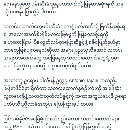
ရေးနေသူတွေ ဖမ်းဆီးခံရမှုနဲ့ပတ်သက်လို့ မြန်မာအစိုးရကို အခု
လို ဝေဖန်ပြောဆိုခဲ့ပါတယ်။
သတင်းထောက်တွေဖမ်းဆီးခံရတာနဲ့ ပတ်သက်လို့ ဗြိတိန်အစိုးရ
ရဲ့ အလေးအနက်စိုးရိမ်မကင်းဖြစ်မှုကို မြန်မာအစိုးရကို
ပြောထားပြီးပါပြီ။ လွတ်လပ်စွာပြောဆိုခွင့်နဲ့ ရခိုင်ပြည်နယ်မှာ
ဘာတွေဖြစ်ပျက်နေလဲဆိုတာ အများပြည်သူသိအောင် သတင်း
အချက်အလက်တွေ တင်ပြနေတဲ့ သတင်းထောက်တွေရဲ့ စွမ်း
ဆောင်မှုကို ကျနော်တို့ သစ္စာစောင့်သိရပါမယ်။
အလားတူ ဥရောပ ပါလီမန် ဥက္ကဌ Antonio Tajani ကလည်း
မြန်မာနိုင်ငံမှာ ရိုက်တာ သတင်းထောက်နှစ်ဦးလုံးကို အမြန်ဆုံး
လွှတ်ပေးဖို့နဲ့ သတင်းလွတ်လပ်ခွင့်ကို အကာအကွယ်ပေးဖို့ ဥရော
ပထိပ်သီးညီလာခံအတွင်း ပြောကြားခဲ့ပါတယ်။
ပြင်သစ်နိုင်ငံအခြေစိုက် နယ်စည်းမထား သတင်းထောက်များ
အဖွဲ့ RSF ကလဲ သတင်းထောက်နှစ်ဦးကို ပြန်လွှတ်ပေးဖို့