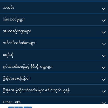
သတင်း
၀န်ဆောင်မှုများ
အပတ်စဉ်ကဏ္ဍများ
အင်္ဂလိပ်သင်ခန်းစာများ
ရေဒီယို
ရုပ်သံအစီအစဉ်နှင့် ဗွီဒီယိုကဏ္ဍများ
ဗွီအိုအေအကြောင်း
ဗွီအိုအေ မိုဘိုင်းလ်အက်ပ်များ ဒေါင်းလုတ်ယူရန်
Other Links