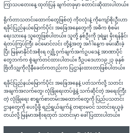
ကြာသပတေးနေ့ ထုတ်ပြန် ချက်တခုမှာ တောင်းဆိုထားပါတယ်။
ရိုက်တာသတင်းထောက်တွေဖြစ်တဲ့ ကိုဝလုံးနဲ့ ကိုကျော်စိုးဦးဟာ
ရခိုင်ပြည်နယ်မြောက်ပိုင်း အခြေအနေတွေကို အဓိက စုံစမ်း
ရေးသားနေ သူတွေဖြစ်ပါတယ်။ သူတို့ နှစ်ဦးကို ဒုရဲမှူး မိုးရန်နိုင်၊
ရဲတပ်ကြပ်ကြီး ခင်မောင်လင်း တို့နဲ့အတူ အင်္ဂါနေ့က ဖမ်းဆီးခဲ့
ပြီး မြန်မာနိုင်ငံအစိုးရ လျှို့ဝှက်ချက်အက်ဥပဒေနဲ့ အာဏာပိုင်
တွေဘက်က စွဲချက်တင်ထားပါတယ်။ ဒီဥပဒေဟာ၁၉၂၃ ခုနှစ်
ဗြိတိသျှကိုလိုနီခေတ်ကတည်းက ပြဌာန်းထားတာဖြစ်ပါတယ်။
ရခိုင်ပြည်နယ်မြောက်ပိုင်း အခြေအနေနဲ့ ပတ်သက်လို့ သတင်း
အချက်အလက်တွေ၊ လုံခြုံရေးတပ်ဖွဲ့နဲ့ သက်ဆိုင်တဲ့ အရေးကြီး
တဲ့ လုံခြုံရေး စာရွက်စာတမ်းအထောက်တွေကို ပြည်ပသတင်း
ဌာနတွေကို ပေးပို့ဖို့ ရည်ရွယ်ချက်နဲ့ တရားမဝင် သတင်းရယူခဲ့
တယ်လို့ မြန်မာအစိုးရထုတ် သတင်းမှာ ဖေါ်ပြထားပါတယ်။