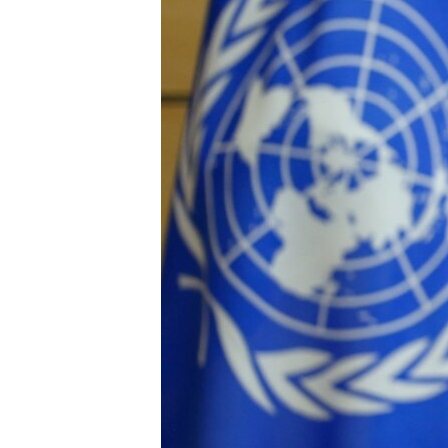
သုတပဒေသာ အင်္ဂလိပ်စာ
အ
ညွန်း
စာမျက်နှာ
သို့
ကျော်
ကြည့်
ရန်
ရှာဖွေ
ရန်
နေရာ
သို့
ကျော်
ရန်