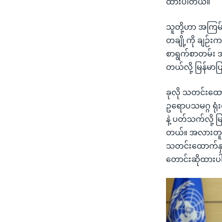
ထားပါတယ်။
သူတို့ဟာ အကြမ်း
တချို့ကို ချဉ်
စာရွက်စာတမ်း 
တယ်လို့ မြန်မာ
ခုလို သတင်းထောက
ဥရောပသမဂ္ဂ ရုံ
နဲ့ ပတ်သက်လို့ 
တယ်။ အလားတူ နိ
သတင်းထောက်နှစ်ဦး
တောင်းဆိုထား