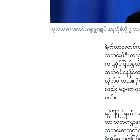
ကုလသမဂ္ဂ အတွင်းရေးမှူးချုပ် အန်တိုနီယို ဂူးတားရက
ရိုက်တာသတင်းဌာ
သတင်းမီဒီယာလွတ
က ရခိုင်ပြည်နယ်တ
ဆက်စပ်နေနိုင်တယ
လိုက်ပါတယ်။ ရို
လည်း မစ္စတာ ဂူ
မယ်။
ရခိုင်ပြည်နယ်အတ
တာ သတင်းဌာနက မ
သတင်းစာလွတ်လပ်
စိုးရိမ်မကင်းဖြ