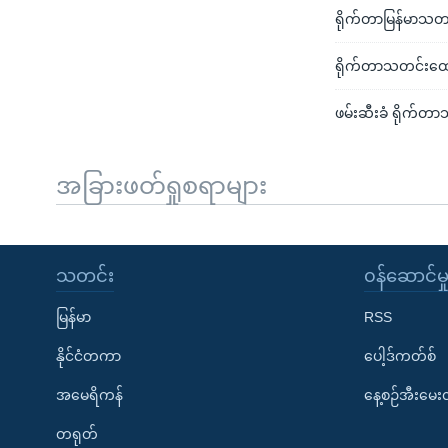
ရိုက်တာမြန်မာသတင
ရိုက်တာသတင်းထောက
ဖမ်းဆီးခံ ရိုက်တာ
အခြားဖတ်ရှုစရာများ
သတင်း
၀န်ဆောင်မှ
မြန်မာ
RSS
နိုင်ငံတကာ
ပေါ့ဒ်ကတ်စ်
အမေရိကန်
နေ့စဉ်အီးမေ
တရုတ်