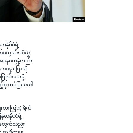
ိုင်ငံရဲ့
တွေဖမ်းဆီးမှု
ခြေအနေတွေနဲ့လည်း
ီကနေ့ ပြောဆို
ရှင်းပေးဖို့
်စုံ တင်ပြပေးပါ
းစားကြတဲ့ ရိုက်
နိုင်ငံရဲ့
း အတွက်လည်း
စ် က ဒီကနေ့