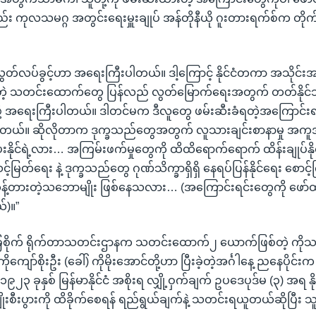
ည်း ကုလသမဂ္ဂ အတွင်းရေးမှူးချုပ် အန်တိုနီယို ဂူးတားရက်စ်က တိုက်
တ်လပ်ခွင့်ဟာ အရေးကြီးပါတယ်။ ဒါ့ကြောင့် နိုင်ငံတကာ အသိုင်းအဝ
ဲ့ သတင်းထောက်တွေ ပြန်လည် လွတ်မြောက်ရေးအတွက် တတ်နိုင်သမျှ
ို့ အရေးကြီးပါတယ်။ ဒါတင်မက ဒီလူတွေ ဖမ်းဆီးခံရတဲ့အကြောင်း
ိုပါတယ်။ ဆိုလိုတာက ဒုက္ခသည်တွေအတွက် လူသားချင်းစာနာမှု အ
ိုင်ရဲ့လား… အကြမ်းဖက်မှုတွေကို ထိထိရောက်ရောက် ထိန်းချုပ်နိုင်
မြတ်ရေး နဲ့ ဒုက္ခသည်တွေ ဂုဏ်သိက္ခာရှိရှိ နေရပ်ပြန်နိုင်ရေး စော
 ဟန့်တားတဲ့သဘောမျိုး ဖြစ်နေသလား… (အကြောင်းရင်းတွေကို ဖော်ထုတ
်)။”
ေစိုက် ရိုက်တာသတင်းဌာနက သတင်းထောက်၂ ယောက်ဖြစ်တဲ့ ကိုသ
ဲ့ ကိုကျော်စိုးဦး (ခေါ်) ကိုမိုးအောင်တို့ဟာ ပြီးခဲ့တဲ့အင်္ဂါနေ့ ညနေပိုင်
၁၉၂၃ ခုနှစ် မြန်မာနိုင်ငံ အစိုးရ လျှို့ဝှက်ချက် ဥပဒေပုဒ်မ (၃) အရ နိ
ကျိုးစီးပွားကို ထိခိုက်စေရန် ရည်ရွယ်ချက်နဲ့ သတင်းရယူတယ်ဆိုပြီး သ