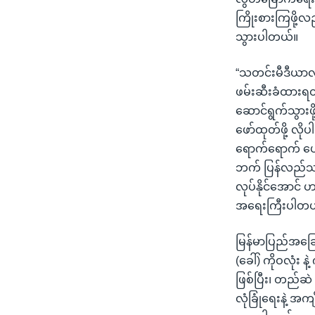
ကြိုးစားကြဖို့လ
သွားပါတယ်။
“သတင်းမီဒီယာလွ
ဖမ်းဆီးခံထားရတ
ဆောင်ရွက်သွားဖ
ဖော်ထုတ်ဖို့ လ
ရောက်ရောက် ပေးန
ဘက် ပြန်လည်သင့်
လုပ်နိုင်အောင်
အရေးကြီးပါတယ
မြန်မာပြည်အခြ
(ခေါ်) ကိုဝလုံး န
ဖြစ်ပြီး၊ တည်ဆဲ 
လုံခြုံရေးနဲ့ အ