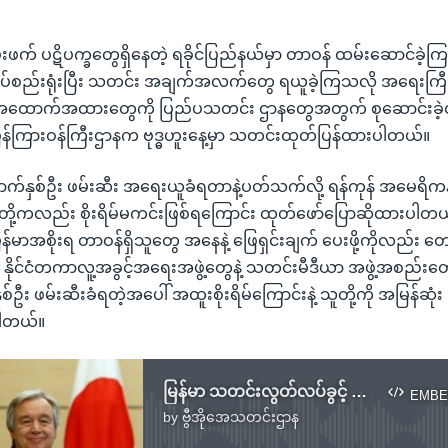
ဖက် ပဋိပက္ခတွေရှိနေတဲ့ ရခိုင်ပြည်နယ်မှာ တာဝန် ထမ်းဆောင်ခဲ့ကြတဲ
းကပ်စည်းရုံးပြီး သတင်း အချက်အလက်တွေ ရယူခဲ့ကြသလို အရေးကြီး 
အထောက်အထားတွေကို ပြည်ပသတင်း ဌာနတွေအတွက် စုဆောင်းခဲ့တ
ပြန်ကြားဝန်ကြီးဌာနက ဗုဒ္ဓဟူးနေ့မှာ သတင်းထုတ်ပြန်ထားပါတယ်။
်နှစ်ဦး ဖမ်းဆီး အရေးယူခံရတာနဲ့ပတ်သက်လို့ ရန်ကုန် အမေရိကန်သံ
းတို့ကလည်း စိုးရိမ်မကင်းဖြစ်ရကြောင်း ထုတ်ဖော်ပြောဆိုထားပါတယ်
မြန်မာအစိုးရ တာဝန်ရှိသူတွေ အနေနဲ့ ဖြေရှင်းချက် ပေးဖို့ကိုလည်း တ
ုင်ငံတကာလူ့အခွင့်အရေးအဖွဲ့တွေနဲ့ သတင်းမီဒီယာ အဖွဲ့အစည်း
 ဖမ်းဆီးခံရတဲ့အပေါ် အထူးစိုးရိမ်ကြောင်းနဲ့ သူတို့ကို အမြန်ဆုံး ပ
ပါတယ်။
မြန်မာ သတင်းလွတ်လပ်ခွင့် ကုလအကြီးအကဲ စိုးရိမ်
EMBE
by
ဗွီအိုအေသတင်းဌာန
No media source currently available