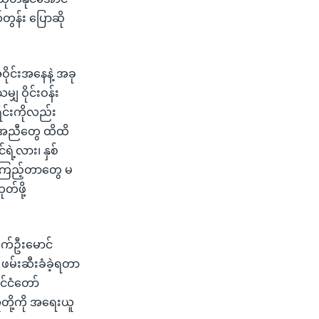
တွန်း ပြောဆို
ိုင်းအနေနဲ့ အခု
 ဝိုင်းဝန်း
ရင်းကိုလည်း
ကူအညီတွေ ထိထိ
ရဲ့လား၊ နှစ်
င့်ကြည့်တာတွေ မ
်ဖို့
က်ဦးမောင်
းက ဖမ်းဆီးခံခဲ့ရတာ
ုင်ငံတော်
ူတို့ကို အရေးယူ