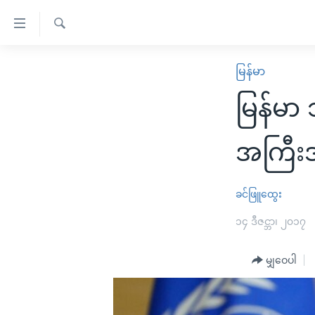
သုံး
ရ
ရှာဖွေ
လွယ်ကူ
မူလစာမျက်နှာ
မြန်မာ
ရ
စေ
မြန်မာ
လာ
မြန်မာ
သည့်
ဒ်
ကမ္ဘာ့သတင်းများ
Link
ဗွီဒီယို
နိုင်ငံတကာ
အကြီးအက
များ
သတင်းလွတ်လပ်ခွင့်
အမေရိကန်
ပင်မ
ရပ်ဝန်းတခု လမ်းတခု အလွန်
တရုတ်
ခင်ဖြူထွေး
အကြောင်းအရာ
အင်္ဂလိပ်စာလေ့လာမယ်
အစ္စရေး-ပါလက်စတိုင်း
၁၄ ဒီဇင္ဘာ၊ ၂၀၁၇
သို့
အပတ်စဉ်ကဏ္ဍများ
အမေရိကန်သုံးအီဒီယံ
ကျော်
မျှဝေပါ
ကြည့်
ရေဒီယိုနှင့်ရုပ်သံ အချက်အလက်များ
မကြေးမုံရဲ့ အင်္ဂလိပ်စာ
ရေဒီယို
ရန်
ရေဒီယို/တီဗွီအစီအစဉ်
ရုပ်ရှင်ထဲက အင်္ဂလိပ်စာ
တီဗွီ
ပင်မ