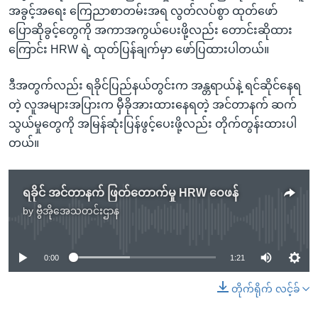
အခွင့်အရေး ကြေညာစာတမ်းအရ လွတ်လပ်စွာ ထုတ်ဖော်
ပြောဆိုခွင့်တွေကို အကာအကွယ်ပေးဖို့လည်း တောင်းဆိုထား
ကြောင်း HRW ရဲ့ ထုတ်ပြန်ချက်မှာ ဖော်ပြထားပါတယ်။
ဒီအတွက်လည်း ရခိုင်ပြည်နယ်တွင်းက အန္တရာယ်နဲ့ ရင်ဆိုင်နေရ
တဲ့ လူအများအပြားက မှီခိုအားထားနေရတဲ့ အင်တာနက် ဆက်
သွယ်မှုတွေကို အမြန်ဆုံးပြန်ဖွင့်ပေးဖို့လည်း တိုက်တွန်းထားပါ
တယ်။
ရခိုင် အင်တာနက် ဖြတ်တောက်မှု HRW ဝေဖန်
by
ဗွီအိုအေသတင်းဌာန
No media source currently available
0:00
1:21
တိုက်ရိုက် လင့်ခ်