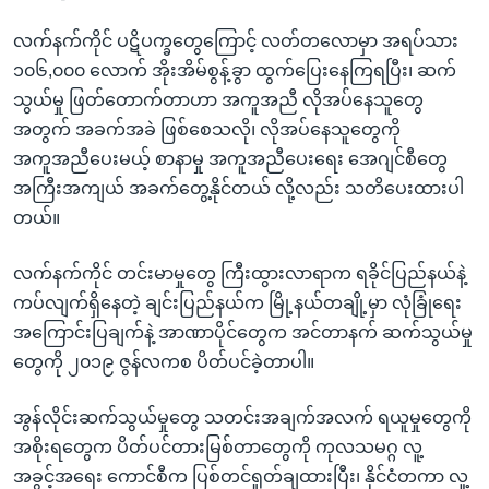
လက်နက်ကိုင် ပဋိပက္ခတွေကြောင့် လတ်တလောမှာ အရပ်သား
၁၀၆,၀၀၀ လောက် အိုးအိမ်စွန့်ခွာ ထွက်ပြေးနေကြရပြီး၊ ဆက်
သွယ်မှု ဖြတ်တောက်တာဟာ အကူအညီ လိုအပ်နေသူတွေ
အတွက် အခက်အခဲ ဖြစ်စေသလို၊ လိုအပ်နေသူတွေကို
အကူအညီပေးမယ့် စာနာမှု အကူအညီပေးရေး အေဂျင်စီတွေ
အကြီးအကျယ် အခက်တွေ့နိုင်တယ် လို့လည်း သတိပေးထားပါ
တယ်။
လက်နက်ကိုင် တင်းမာမှုတွေ ကြီးထွားလာရာက ရခိုင်ပြည်နယ်နဲ့
ကပ်လျက်ရှိနေတဲ့ ချင်းပြည်နယ်က မြို့နယ်တချို့မှာ လုံခြုံရေး
အကြောင်းပြချက်နဲ့ အာဏာပိုင်တွေက အင်တာနက် ဆက်သွယ်မှု
တွေကို ၂၀၁၉ ဇွန်လကစ ပိတ်ပင်ခဲ့တာပါ။
အွန်လိုင်းဆက်သွယ်မှုတွေ သတင်းအချက်အလက် ရယူမှုတွေကို
အစိုးရတွေက ပိတ်ပင်တားမြစ်တာတွေကို ကုလသမဂ္ဂ လူ့
အခွင့်အရေး ကောင်စီက ပြစ်တင်ရှုတ်ချထားပြီး၊ နိုင်ငံတကာ လူ့