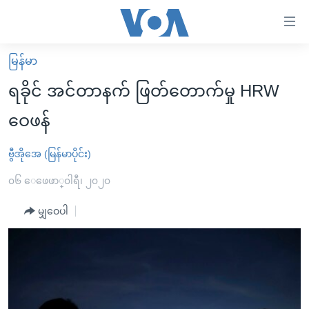
သုံး
ရ
လွယ်ကူ
မြန်မာ
မူလစာမျက်နှာ
စေ
ရခိုင် အင်တာနက် ဖြတ်တောက်မှု HRW
မြန်မာ
သည့်
ဝေဖန်
ကမ္ဘာ့သတင်းများ
Link
ဗွီဒီယို
နိုင်ငံတကာ
ဗွီအိုအေ (မြန်မာပိုင်း)
များ
သတင်းလွတ်လပ်ခွင့်
အမေရိကန်
၀၆ ေဖေဖာ္၀ါရီ၊ ၂၀၂၀
ပင်မ
ရပ်ဝန်းတခု လမ်းတခု အလွန်
တရုတ်
အကြောင်းအရာ
မျှဝေပါ
သို့
အင်္ဂလိပ်စာလေ့လာမယ်
အစ္စရေး-ပါလက်စတိုင်း
ကျော်
အပတ်စဉ်ကဏ္ဍများ
အမေရိကန်သုံးအီဒီယံ
ကြည့်
ရေဒီယိုနှင့်ရုပ်သံ အချက်အလက်များ
မကြေးမုံရဲ့ အင်္ဂလိပ်စာ
ရေဒီယို
ရန်
ပင်မ
ရေဒီယို/တီဗွီအစီအစဉ်
ရုပ်ရှင်ထဲက အင်္ဂလိပ်စာ
တီဗွီ