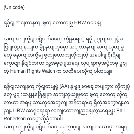
(Unicode)
ရခိုငျ အငျတာနကျ ဖွတျတောကျမှု HRW ဝဖေနျ
လကျနကျကိုငျ ပဋိပက်ခတှေ ကွုံနရေတဲ့ ရခိုငျပွညျနယျနဲ့ ခ
ငြျးပွညျနယျက မွို့နယျတှမှော အငျတာနကျ ဆကျသှယျမှု
တှေ နောကျတကွိမျ ဖွတျတောကျလိုကျတဲ့ အပေါျ စိုးရိမျ
ကွောငျး နိုငျငံတကာ လူ့အခှင့ျအရေး လှုပျရှားမှုအဖှဲ့တခု ဖွဈ
တဲ့ Human Rights Watch က သတိပေးလိုကျပါတယျ။
ရခိုငျလကျနကျကိုငျတပျဖှဲ့ (AA) နဲ့ မွနျမာစဈတပျကွား တိုကျပှဲ
တှေ ပွငျးထနျနခြေိနျမှာ ဆကျသှယျမှုတှေ ဖွတျတောကျလိုကျ
တာဟာ အရပျသားတှအေတှကျ အန်တရာယျရှိတဲ့အကွောငျးလ
ညျး HRW အာရှရေးရာ လကျထောကျညှှနျကွားရေးမှူး Phil
Robertson ကပွောဆိုခဲ့တာပါ။
လကျနကျကိုငျ ပဋိပက်ခတှကွေောင့ျ လတျတလောမှာ အရပျ