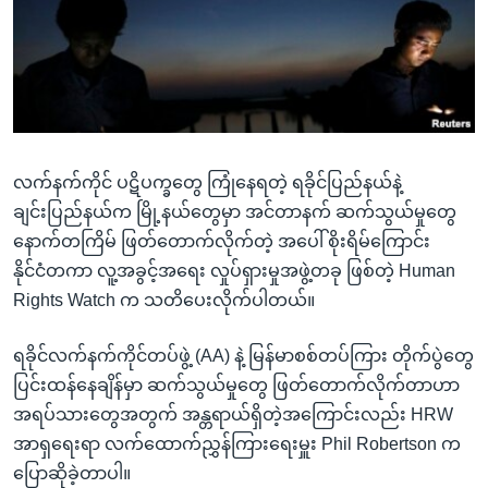
အ
သုတပဒေသာ အင်္ဂလိပ်စာ
ညွန်း
Learning English
စာမျက်နှာ
သို့
ဗွီအိုအေ လူမှုကွန်ယက်များ
ကျော်
ကြည့်
လက်နက်ကိုင် ပဋိပက္ခတွေ ကြုံနေရတဲ့ ရခိုင်ပြည်နယ်နဲ့
ရန်
ဘာသာစကားများ
ချင်းပြည်နယ်က မြို့နယ်တွေမှာ အင်တာနက် ဆက်သွယ်မှုတွေ
ရှာဖွေ
နောက်တကြိမ် ဖြတ်တောက်လိုက်တဲ့ အပေါ် စိုးရိမ်ကြောင်း
ရန်
နိုင်ငံတကာ လူ့အခွင့်အရေး လှုပ်ရှားမှုအဖွဲ့တခု ဖြစ်တဲ့ Human
နေရာ
Rights Watch က သတိပေးလိုက်ပါတယ်။
သို့
ကျော်
ရခိုင်လက်နက်ကိုင်တပ်ဖွဲ့ (AA) နဲ့ မြန်မာစစ်တပ်ကြား တိုက်ပွဲတွေ
ရန်
ပြင်းထန်နေချိန်မှာ ဆက်သွယ်မှုတွေ ဖြတ်တောက်လိုက်တာဟာ
အရပ်သားတွေအတွက် အန္တရာယ်ရှိတဲ့အကြောင်းလည်း HRW
အာရှရေးရာ လက်ထောက်ညွှန်ကြားရေးမှူး Phil Robertson က
ပြောဆိုခဲ့တာပါ။