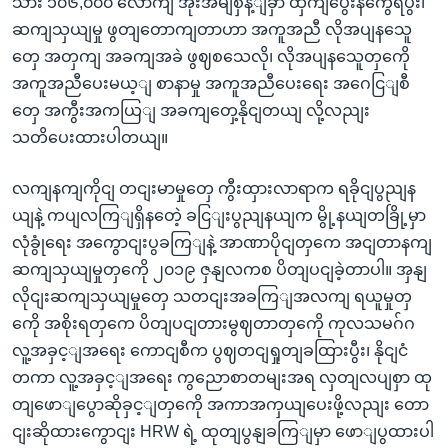
သား ၁၀၆,၀၀၀ လောကျ အိုးအိမျစှန့ျခှာ ထှကျပွေးနကွေရပွီး၊
ဆကျသှယျမှု ဖွတျတောကျတာဟာ အကူအညီ လိုအပျနသေူ
တှေ အတှကျ အခကျအခဲ ဖွဈစသေလို၊ လိုအပျနသေူတှကေို
အကူအညီပေးမယ့ျ စာနာမှု အကူအညီပေးရေး အဂေငြျစီ
တှေ အကွီးအကယြျ အခကျတှေ့နိုငျတယျ လို့လညျး
သတိပေးထားပါတယျ။
လကျနကျကိုငျ တငျးမာမှုတှေ ကွီးထှားလာရာက ရခိုငျပွညျန
ယျနဲ့ ကပျလကြျရှိနတေဲ့ ခငြျးပွညျနယျက မွို့နယျတခြို့မှာ
လုံခွုံရေး အကွောငျးပွခကြျနဲ့ အာဏာပိုငျတှကေ အငျတာနကျ
ဆကျသှယျမှုတှကေို ၂၀၁၉ ဇှနျလကစ ပိတျပငျခဲ့တာပါ။ အှနျ
လိုငျးဆကျသှယျမှုတှေ သတငျးအခကြျအလကျ ရယူမှုတှ
ကေို အစိုးရတှကေ ပိတျပငျတားမွဈတာတှကေို ကုလသမဂ်ဂ
လူ့အခှင့ျအရေး ကောငျစီက ပွဈတငျရှုတျခထြားပွီး၊ နိုငျငံ
တကာ လူ့အခှင့ျအရေး ကွညောစာတမျးအရ လှတျလပျစှာ ထု
တျဖောျပွောဆိုခှင့ျတှကေို အကာအကှယျပေးဖို့လညျး တော
ငျးဆိုထားကွောငျး HRW ရဲ့ ထုတျပွနျခကြျမှာ ဖောျပွထားပါ