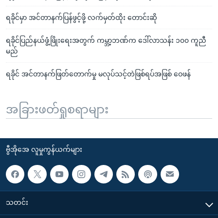
ရခိုင်မှာ အင်တာနက်ပြန်ဖွင့်ဖို့ လက်မှတ်ထိုး တောင်းဆို
ရခိုင်ပြည်နယ်ဖွံ့ဖြိုးရေးအတွက် ကမ္ဘာ့ဘဏ်က ဒေါ်လာသန်း ၁၀၀ ကူညီ
မည်
ရခိုင် အင်တာနက်ဖြတ်တောက်မှု မလုပ်သင့်တဲဖြစ်ရပ်အဖြစ် ဝေဖန်
အခြားဖတ်ရှုစရာများ
ဗွီအိုအေ လူမှုကွန်ယက်များ
သတင်း