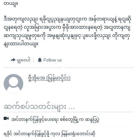
တယျ။
ဒီအတှကျလညျး ရခိုငျပွညျနယျတှငျးက အန်တရာယျနဲ့ ရငျဆို
ငျနရေတဲ့ လူအမြားအပွားက မှီခိုအားထားနရေတဲ့ အငျတာနကျ
ဆကျသှယျမှုတှကေို အမွနျဆုံးပွနျဖှင့ျပေးဖို့လညျး တိုကျတှ
နျးထားပါတယျ။
မျှဝေပါ
Follow us
ဗွီအိုအေ (မြန်မာပိုင်း)
ဆက်စပ်သတင်းများ ...
အင်တာနက်ပြန်ဖွင့်ပေးရေး စစ်တွေမြို့က ဆန္ဒပြပွဲ
ရခိုင် အင်တာနက်ပြန်ဖွင့်ဖို့ ကုလ မြန်မာရုံးတောင်းဆို