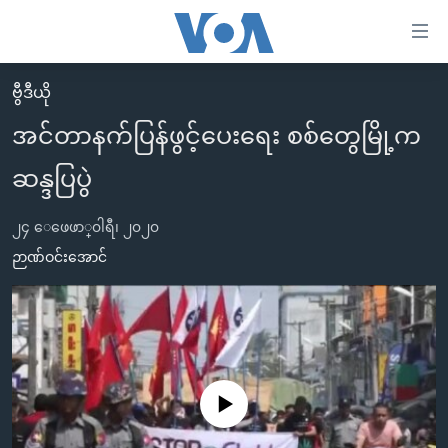
သုံး
ရ
လွယ်ကူ
ဗွီဒီယို
မူလစာမျက်နှာ
စေ
အင်တာနက်ပြန်ဖွင့်ပေးရေး စစ်တွေမြို့က
မြန်မာ
သည့်
ဆန္ဒပြပွဲ
ကမ္ဘာ့သတင်းများ
Link
ဗွီဒီယို
နိုင်ငံတကာ
များ
၂၄ ေဖေဖာ္၀ါရီ၊ ၂၀၂၀
သတင်းလွတ်လပ်ခွင့်
အမေရိကန်
ဉာဏ်ဝင်းအောင်
ပင်မ
ရပ်ဝန်းတခု လမ်းတခု အလွန်
တရုတ်
အကြောင်းအရာ
သို့
အင်္ဂလိပ်စာလေ့လာမယ်
အစ္စရေး-ပါလက်စတိုင်း
ကျော်
အပတ်စဉ်ကဏ္ဍများ
အမေရိကန်သုံးအီဒီယံ
ကြည့်
ရေဒီယိုနှင့်ရုပ်သံ အချက်အလက်များ
မကြေးမုံရဲ့ အင်္ဂလိပ်စာ
ရေဒီယို
ရန်
No media source currently available
ပင်မ
ရေဒီယို/တီဗွီအစီအစဉ်
ရုပ်ရှင်ထဲက အင်္ဂလိပ်စာ
တီဗွီ