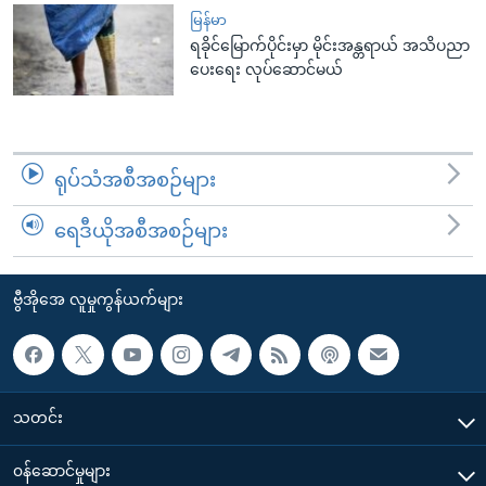
မြန်မာ
ရခိုင်မြောက်ပိုင်းမှာ မိုင်းအန္တရာယ် အသိပညာ
ပေးရေး လုပ်ဆောင်မယ်
ရုပ်သံအစီအစဉ်များ
ရေဒီယိုအစီအစဉ်များ
ဗွီအိုအေ လူမှုကွန်ယက်များ
သတင်း
၀န်ဆောင်မှုများ