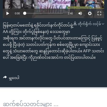
အ
သုတပဒေသာ အင်္ဂလိပ်စာ
ညွန်း
Learning English
0:00
2:40
စာမျက်နှာ
သို့
ဗွီအိုအေ လူမှုကွန်ယက်များ
တိုက်ရိုက် လင့်ခ်
မြန်မာ့တပ်မတော်နဲ့ ရခိုင်လက်နက်ကိုင်တပ်ဖွဲ့
ကျော်
AA တို့ကြား တိုက်ပွဲဖြစ်နေတဲ့ ဒေသတွေမှာ
ကြည့်
အစိုးရက အင်တာနက်လိုင်းတွေ ပိတ်ပင်ထားတာကြောင့် ပြန်ဖွင့်
ရန်
ဘာသာစကားများ
ပေးဖို့ ပြီးခဲ့တဲ့ သတင်းပတ်ကုန်က စစ်တွေမြို့မှာ ကျောင်းသား
ရှာဖွေ
တွေနဲ့ သံဃာတော်တွေ ဆန္ဒပြတောင်းဆိုခဲ့ပါတယ်။ AFP သတင်း
ရန်
ပေါ် အခြေခံပြီး ကိုဉာဏ်ဝင်းအောင်က တင်ပြထားပါတယ်။
နေရာ
သို့
ကျော်
မျှဝေပါ
ရန်
ဆက်စပ်သတင်းများ ...