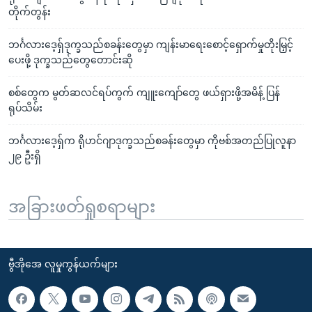
တိုက်တွန်း
ဘင်္ဂလားဒေ့ရှ်ဒုက္ခသည်စခန်းတွေမှာ ကျန်းမာရေးစောင့်ရှောက်မှုတိုးမြှင့်
ပေးဖို့ ဒုက္ခသည်တွေတောင်းဆို
စစ်တွေက မွတ်ဆလင်ရပ်ကွက် ကျူးကျော်တွေ ဖယ်ရှားဖို့အမိန့် ပြန်
ရုပ်သိမ်း
ဘင်္ဂလားဒေ့ရှ်က ရိုဟင်ဂျာဒုက္ခသည်စခန်းတွေမှာ ကိုဗစ်အတည်ပြုလူနာ
၂၉ ဦးရှိ
အခြားဖတ်ရှုစရာများ
ဗွီအိုအေ လူမှုကွန်ယက်များ