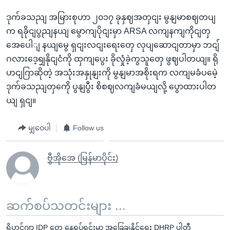
ဒုက်ခသညျ အမြားစုဟာ ၂၀၁၇ ခုနှဈအတှငျး မွနျမာစဈတပျ
က ရခိုငျပွညျနယျ မွောကျပိုငျးမှာ ARSA လကျနကျကိုငျတှ
အေပေါျ နယျမွေ ရှငျးလငျးရေးတှေ လုပျဆောငျတာမှာ ဘငျ်
ဂလားဒေ့ရျှနိုငျငံကို ထှကျပွေး ခိုလှုံခဲ့ကွသူတှေ ဖွဈပါတယျ။ ရို
ဟငျဂြာဆိုတဲ့ အသုံးအနှုနျးကို မွနျမာအစိုးရက လကျမခံပမေဲ့
ဒုက်ခသညျတှကေို ပွနျပွီး စိစဈလကျခံမယျလို့ ပွောထားပါတ
ယျ ရှငျ။
မျှဝေပါ
Follow us
ဗွီအိုအေ (မြန်မာပိုင်း)
ဆက်စပ်သတင်းများ ...
ရိုဟင်ဂျာ IDP တွေ နေရပ်ရင်းမှာ အခြေချနိုင်ရေး DHRP ပါတီ