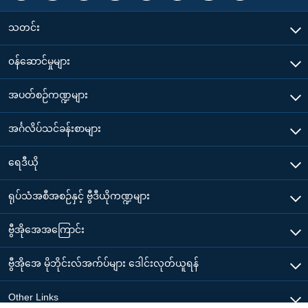
သတင်း
၀န်ဆောင်မှုများ
အပတ်စဉ်ကဏ္ဍများ
အင်္ဂလိပ်သင်ခန်းစာများ
ရေဒီယို
ရုပ်သံအစီအစဉ်နှင့် ဗွီဒီယိုကဏ္ဍများ
ဗွီအိုအေအကြောင်း
ဗွီအိုအေ မိုဘိုင်းလ်အက်ပ်များ ဒေါင်းလုတ်ယူရန်
Other Links