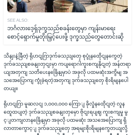
SEE ALSO:
ဘင်္ဂလားဒေ့ရှ်ဒုက္ခသည်စခန်းတွေမှာ ကျန်းမာရေး
စောင့်ရှောက်မှုတိုးမြှင့်ပေးဖို့ ဒုက္ခသည်တွေတောင်းဆို
သိနျးနဲ့ခြီတဲ့ ရိုဟငျဂြာဒုက်ခသညျတှေ စုပွုံနထေိုငျနကွေတဲ့
ဒုက်ခသညျစခနျးတှငျးမှာ ကပျရောဂါကူးစကျနိုငျတဲ့ အန်တရာ
ယျအတှကျ သတိပေးနခြေိနျမှာပဲ အခုလို ပထမဆုံးအကွိမျ အ
သအေပြောကျ ကွုံခဲ့ရတဲ့အတှကျ ဒုက်ခသညျတှေ စိုးရိမျနပေါ
တယျ။
ရိုဟငျဂြာ မူဆလငျ ၁,၀၀၀,၀၀၀ ကြောျ ခိုလှုံနထေိုငျတဲ့ လူန
ထေူထပျတဲ့ ဒုက်ခသညျစခနျးတှမှော ဗိုငျးရပျဈ ကူးစကျမှု မွ
င့ျတကျလာနခြေိနျမှာ အခုလို ပထမဆုံး အသအေပြောကျ ရှိ
လာတာကွောင့ျ ဒုက်ခသညျတှေ အရမျးစိုးရိမျနကွေတယျလို့