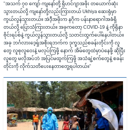
"အသက် ၇ဝ ကျော် ကျနော်တို့ ရိုဟင်ဂျာအဖိုး တယောက်ဆုံး
သွားတယ်လို့ ကျနော်တို့လည်းကြားတယ် Ukhiya ဆေးရုံမှာ
ကွယ်လွန်သွားတယ်။ အဲဒီ့အဖိုးက နဂိုက ပန်းနာရောဂါအခံရှိ
တယ်လို့ ပြောသံကြားတယ်။ အခုကတော့ COVID-19 နဲ့ ကိုရိုနာ
ဗိုင်းရပ်စ်နဲ့ ကွယ်လွန်သွားတယ်လို့ သတင်းထွက်ပေါ်နေပါတယ်။
အခု ဘင်္ဂလားဒေ့ရှ်အစိုးရဘက်က ဒုက္ခသည်စခန်းတိုင်းကို လူ
တွေ လူစုလူဝေးနဲ့ မလုပ်ကြဖို့ နောက် အိမ်တွေထဲမှာပဲနေဖို့ ဆိုပြီး
လူတွေ မလိုအပ်ဘဲ အပြင်မထွက်ကြဖို့ အသံချဲ့စက်တွေနဲ့ စခန်း
တိုင်းကို လိုက်သတိပေးနေတာတွေ့ရပါတယ်။"