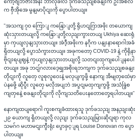
ကော့ဇျဘဇားအနီး ဘာလုခါလီ ဒုက်ခသညျစခနျးက ဦးအီစလံ
က ဗှီအိုအေ မွနျမာပိုငျးကို ပွောပါတယျ။
"အသကျ ၇ဝ ကြောျ ကနြောျတို့ ရိုဟငျဂြာအဖိုး တယောကျ
ဆုံးသှားတယျလို့ ကနြောျတို့လညျးကွားတယျ Ukhiya ဆေးရုံ
မှာ ကှယျလှနျသှားတယျ။ အဲဒီ့အဖိုးက နဂိုက ပနျးနာရောဂါအခံ
ရှိတယျလို့ ပွောသံကွားတယျ။ အခုကတော့ COVID-19 နဲ့ ကိုရိုနာ
ဗိုငျးရပျဈနဲ့ ကှယျလှနျသှားတယျလို့ သတငျးထှကျပေါျနပေါ
တယျ။ အခု ဘငျ်ဂလားဒေ့ရျှအစိုးရဘကျက ဒုက်ခသညျစခနျး
တိုငျးကို လူတှေ လူစုလူဝေးနဲ့ မလုပျကွဖို့ နောကျ အိမျတှထေဲမှာ
ပဲနဖေို့ ဆိုပွီး လူတှေ မလိုအပျဘဲ အပွငျမထှကျကွဖို့ အသံခြဲ့စ
ကျတှနေဲ့ စခနျးတိုငျးကို လိုကျသတိပေးနတောတှေ့ရပါတယျ။"
နောကျထပျရောဂါ ကူးစကျခံထားရသူ ဒုက်ခသညျ အနညျးဆုံး
၂၉ ယောကျ ရှိတယျလို့ လညျး ဒုက်ခသညျမြားဆိုငျရာ ကုလ
သမဂ်ဂ မဟာမငျးကွီးရုံး ပွောခှင့ျရ Louise Donovan က ပွော
ပါတယျ။