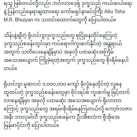
ရသူ ဖြစ်တယ်လို့လည်း ဘင်္ဂလားဒေ့ရှ် ဒုက္ခသည် ကယ်ဆယ်ရေး
နဲ့ ပြန်လည်နေရာချထားရေး ကော်မရှင်နာမင်းကြီး Abu Toha
M.R. Bhuiyan က သတင်းထောက်တွေကို ပြောပါတယ်။
သိန်းနဲ့ချီတဲ့ ရိုဟင်ဂျာဒုက္ခသည်တွေ စုပြုံနေထိုင်နေကြတဲ့
ဒုက္ခသည်စခန်းတွင်းမှာ ကပ်ရောဂါကူးစက်နိုင်တဲ့ အန္တရာယ်
အတွက် သတိပေးနေချိန်မှာပဲ အခုလို ပထမဆုံးအကြိမ်
အသေအပျောက် ကြုံခဲ့ရတဲ့အတွက် ဒုက္ခသည်တွေ စိုးရိမ်နေပါ
တယ်။
ရိုဟင်ဂျာ မူဆလင် ၁,၀၀၀,၀၀၀ ကျော် ခိုလှုံနေထိုင်တဲ့ လူနေ
ထူထပ်တဲ့ ဒုက္ခသည်စခန်းတွေမှာ ဗိုင်းရပ်စ် ကူးစက်မှု မြင့်တက်
လာနေချိန်မှာ အခုလို ပထမဆုံး အသေအပျောက် ရှိလာတာ
ကြောင့် ဒုက္ခသည်တွေ အရမ်းစိုးရိမ်နေကြတယ်လို့ ကော့ဇ်ဘဇား
အနီး ဘာလုခါလီ ဒုက္ခသည်စခန်းက ဦးအီစလံက ဗွီအိုအေ
မြန်မာပိုင်းကို ပြောပါတယ်။