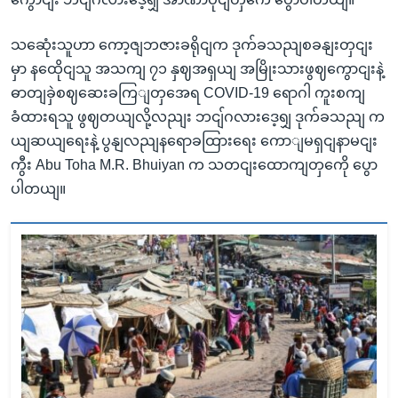
သဆေုံးသူဟာ ကော့ဇျဘဇားခရိုငျက ဒုက်ခသညျစခနျးတှငျး
မှာ နထေိုငျသူ အသကျ ၇၁ နှဈအရှယျ အမြိုးသားဖွဈကွောငျးနဲ့
ဓာတျခှဲစဈဆေးခကြျတှအေရ COVID-19 ရောဂါ ကူးစကျ
ခံထားရသူ ဖွဈတယျလို့လညျး ဘငျ်ဂလားဒေ့ရျှ ဒုက်ခသညျ က
ယျဆယျရေးနဲ့ ပွနျလညျနရောခထြားရေး ကောျမရှငျနာမငျး
ကွီး Abu Toha M.R. Bhuiyan က သတငျးထောကျတှကေို ပွော
ပါတယျ။