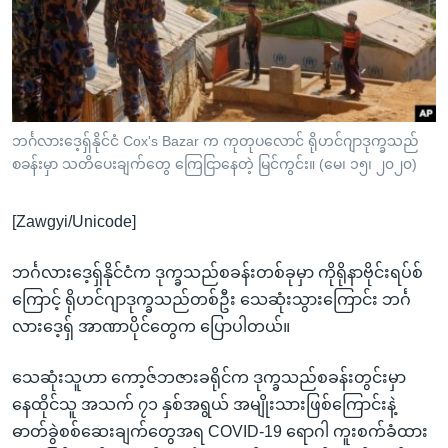
အ
သုတပဒေသာ အင်္ဂလိပ်စာ
ညွန်း
Learning English
စာမျက်နှာ
သို့
ဗွီအိုအေ လူမှုကွန်ယက်များ
ကျော်
ကြည့်
ဘင်္ဂလားဒေ့ရှ်နိုင်ငံ Cox's Bazar က ကုတုပလောင် ရိုဟင်ဂျာဒုက္ခသည်
စခန်းမှာ သတိပေးချက်တွေ ကြေငြာနေတဲ့ မြင်ကွင်း။ (မေ၊ ၁၅၊ ၂၀၂၀)
ရန်
ဘာသာစကားများ
ရှာဖွေ
[Zawgyi/Unicode]
ရန်
နေရာ
ဘင်္ဂလားဒေ့ရှ်နိုင်ငံက ဒုက္ခသည်စခန်းတစ်ခုမှာ ကိုရိုနာဗိုင်းရပ်စ်
သို့
ကြောင့် ရိုဟင်ဂျာဒုက္ခသည်တစ်ဦး သေဆုံးသွားကြောင်း ဘင်္ဂ
ကျော်
လားဒေ့ရှ် အာဏာပိုင်တွေက ပြောပါတယ်။
ရန်
သေဆုံးသူဟာ ကော့ဇ်ဘဇားခရိုင်က ဒုက္ခသည်စခန်းတွင်းမှာ
နေထိုင်သူ အသက် ၇၁ နှစ်အရွယ် အမျိုးသားဖြစ်ကြောင်းနဲ့
ဓာတ်ခွဲစစ်ဆေးချက်တွေအရ COVID-19 ရောဂါ ကူးစက်ခံထား