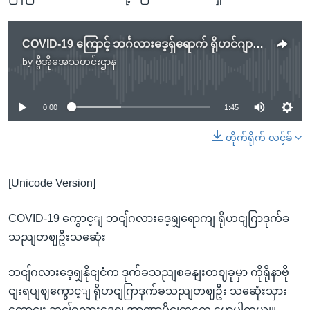
COVID-19 ကြောင့် ဘင်္ဂလားဒေ့ရှ်ရောက် ရိုဟင်ဂျာဒုက္ခသည်တစ်ဦးသေဆုံး
by
ဗွီအိုအေသတင်းဌာန
No media source currently available
0:00
1:45
တိုက်ရိုက် လင့်ခ်
[Unicode Version]
COVID-19 ကွောင့ျ ဘငျ်ဂလားဒေ့ရျှရောကျ ရိုဟငျဂြာဒုက်ခ
သညျတဈဦးသဆေုံး
ဘငျ်ဂလားဒေ့ရျှနိုငျငံက ဒုက်ခသညျစခနျးတဈခုမှာ ကိုရိုနာဗို
ငျးရပျဈကွောင့ျ ရိုဟငျဂြာဒုက်ခသညျတဈဦး သဆေုံးသှား
ကွောငျး ဘငျ်ဂလားဒေ့ရျှ အာဏာပိုငျတှကေ ပွောပါတယျ။