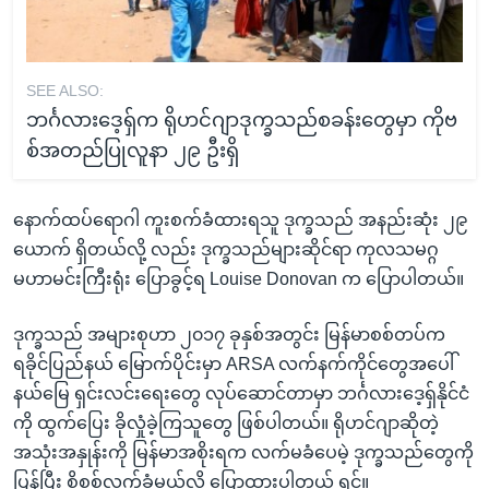
SEE ALSO:
ဘင်္ဂလားဒေ့ရှ်က ရိုဟင်ဂျာဒုက္ခသည်စခန်းတွေမှာ ကိုဗ
စ်အတည်ပြုလူနာ ၂၉ ဦးရှိ
နောက်ထပ်ရောဂါ ကူးစက်ခံထားရသူ ဒုက္ခသည် အနည်းဆုံး ၂၉
ယောက် ရှိတယ်လို့ လည်း ဒုက္ခသည်များဆိုင်ရာ ကုလသမဂ္ဂ
မဟာမင်းကြီးရုံး ပြောခွင့်ရ Louise Donovan က ပြောပါတယ်။
ဒုက္ခသည် အများစုဟာ ၂၀၁၇ ခုနှစ်အတွင်း မြန်မာစစ်တပ်က
ရခိုင်ပြည်နယ် မြောက်ပိုင်းမှာ ARSA လက်နက်ကိုင်တွေအပေါ်
နယ်မြေ ရှင်းလင်းရေးတွေ လုပ်ဆောင်တာမှာ ဘင်္ဂလားဒေ့ရှ်နိုင်ငံ
ကို ထွက်ပြေး ခိုလှုံခဲ့ကြသူတွေ ဖြစ်ပါတယ်။ ရိုဟင်ဂျာဆိုတဲ့
အသုံးအနှုန်းကို မြန်မာအစိုးရက လက်မခံပေမဲ့ ဒုက္ခသည်တွေကို
ပြန်ပြီး စိစစ်လက်ခံမယ်လို့ ပြောထားပါတယ် ရှင်။