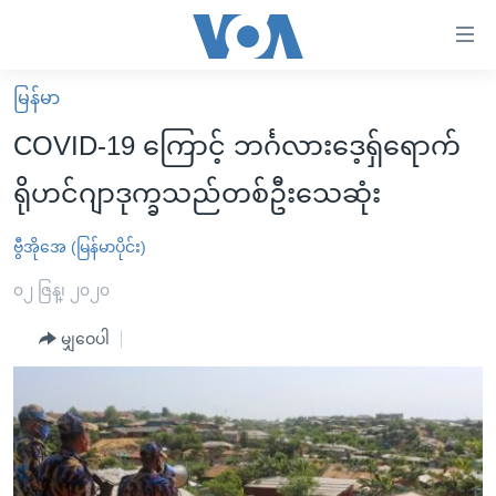
သုံး
ရ
လွယ်ကူ
မြန်မာ
မူလစာမျက်နှာ
စေ
COVID-19 ကြောင့် ဘင်္ဂလားဒေ့ရှ်ရောက်
မြန်မာ
သည့်
ရိုဟင်ဂျာဒုက္ခသည်တစ်ဦးသေဆုံး
ကမ္ဘာ့သတင်းများ
Link
ဗွီဒီယို
နိုင်ငံတကာ
ဗွီအိုအေ (မြန်မာပိုင်း)
များ
သတင်းလွတ်လပ်ခွင့်
အမေရိကန်
၀၂ ဇြန္၊ ၂၀၂၀
ပင်မ
ရပ်ဝန်းတခု လမ်းတခု အလွန်
တရုတ်
အကြောင်းအရာ
မျှဝေပါ
သို့
အင်္ဂလိပ်စာလေ့လာမယ်
အစ္စရေး-ပါလက်စတိုင်း
ကျော်
အပတ်စဉ်ကဏ္ဍများ
အမေရိကန်သုံးအီဒီယံ
ကြည့်
ရေဒီယိုနှင့်ရုပ်သံ အချက်အလက်များ
မကြေးမုံရဲ့ အင်္ဂလိပ်စာ
ရေဒီယို
ရန်
ပင်မ
ရေဒီယို/တီဗွီအစီအစဉ်
ရုပ်ရှင်ထဲက အင်္ဂလိပ်စာ
တီဗွီ