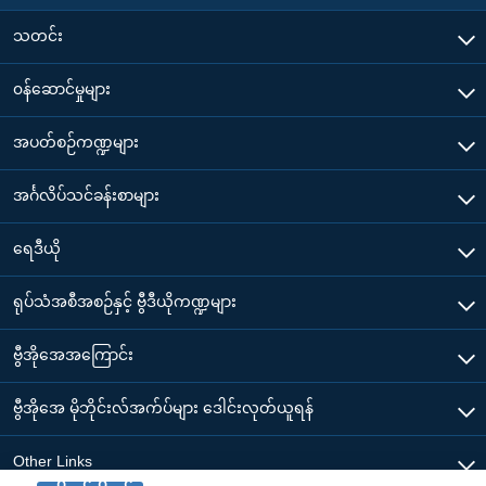
သတင်း
၀န်ဆောင်မှုများ
အပတ်စဉ်ကဏ္ဍများ
အင်္ဂလိပ်သင်ခန်းစာများ
ရေဒီယို
ရုပ်သံအစီအစဉ်နှင့် ဗွီဒီယိုကဏ္ဍများ
ဗွီအိုအေအကြောင်း
ဗွီအိုအေ မိုဘိုင်းလ်အက်ပ်များ ဒေါင်းလုတ်ယူရန်
Other Links