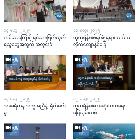
၁၄ မတ္၊ ၂၀၂၅
၁၃ မတ္၊ ၂၀၂၅
ကင်ဆာကြောင့် ရင်သားဖြတ်ထုတ်
ယူကရိန်းစစ်ရပ်ဖို့ ရုရှားဘက်က
ရသူတွေအတွက် အတွင်းခံ
လိုက်လျောနိုင်ခြေ
၁၃ မတ္၊ ၂၀၂၅
၁၂ မတ္၊ ၂၀၂၅
အမေရိကန် အကူအညီနဲ့ ရိုက်ခတ်
ယူကရိန်းစစ် အဆုံးသတ်ရေး
မှု
ခြေလှမ်းသစ်