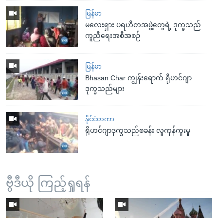
မြန်မာ
မလေးရှား ပရဟိတအဖွဲ့တွေရဲ့ ဒုက္ခသည်
ကူညီရေးအစီအစဉ်
မြန်မာ
Bhasan Char ကျွန်းရောက် ရိုဟင်ဂျာ
ဒုက္ခသည်များ
နိုင်ငံတကာ
ရိုဟင်ဂျာဒုက္ခသည်စခန်း လူကုန်ကူးမှု
ဗွီဒီယို ကြည့်ရှုရန်