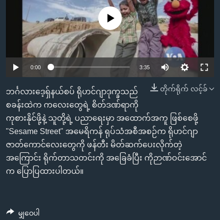
အ
သုတပဒေသာ အင်္ဂလိပ်စာ
ညွန်း
Learning English
No media source currently available
စာမျက်နှာ
သို့
ဗွီအိုအေ လူမှုကွန်ယက်များ
ကျော်
0:00
3:35
ကြည့်
ရန်
တိုက်ရိုက် လင့်ခ်
ဘာသာစကားများ
ဘင်္ဂလားဒေ့ရှ်နယ်စပ် ရိုဟင်ဂျာဒုက္ခသည်
ရှာဖွေ
စခန်းထဲက ကလေးတွေရဲ့ စိတ်ဒဏ်ရာကို
ရန်
ကုစားနိုင်ဖို့နဲ့ သူတို့ရဲ့ ပညာရေးမှာ အထောက်အကူ ဖြစ်စေဖို့
နေရာ
"Sesame Street" အမေရိကန် ရုပ်သံအစီအစဉ်က ရိုဟင်ဂျာ
သို့
ဇာတ်ကောင်လေးတွေကို ဖန်တီး မိတ်ဆက်ပေးလိုက်တဲ့
ကျော်
အကြောင်း ရိုက်တာသတင်းကို အခြေခံပြီး ကိုဉာဏ်ဝင်းအောင်
ရန်
က ပြောပြထားပါတယ်။
မျှဝေပါ