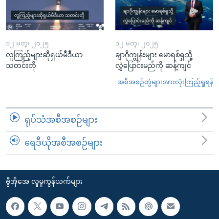
၁၂ မတ္၊ ၂၀၂၅
၁၂ မတ္၊ ၂၀၂၅
လူကြည့်များဆိုရှယ်မီဒီယာ
ချာဂိုကျွန်းများ မောရစ်ရှသို့
သတင်းတို
လွှဲပြောင်းမည်ကို ဆန့်ကျင်
အစီအစဉ်တွဲများအားလုံးကြည့်ရှုရန်
ရုပ်သံအစီအစဉ်များ
ရေဒီယိုအစီအစဉ်များ
ဗွီအိုအေ လူမှုကွန်ယက်များ