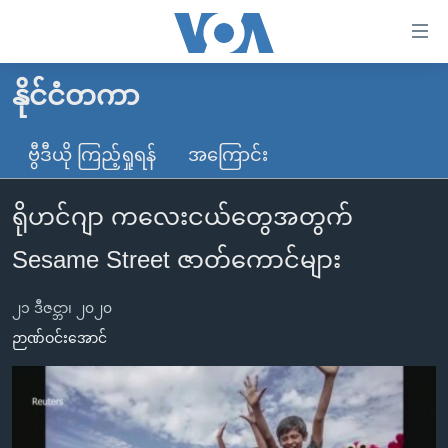
သုံး
ရ
လွယ်ကူ
နိုင်ငံတကာ
မူလစာမျက်နှာ
စေ
မြန်မာ
ဗွီဒီယို ကြည့်ရှုရန်
အကြောင်း
သည့်
ကမ္ဘာ့သတင်းများ
Link
ရိုဟင်ဂျာ ကလေးငယ်တွေအတွက်
ဗွီဒီယို
နိုင်ငံတကာ
များ
သတင်းလွတ်လပ်ခွင့်
အမေရိကန်
Sesame Street ဇာတ်ကောင်များ
ပင်မ
ရပ်ဝန်းတခု လမ်းတခု အလွန်
တရုတ်
အကြောင်းအရာ
၂၁ ဒီဇင္ဘာ၊ ၂၀၂၀
သို့
အင်္ဂလိပ်စာလေ့လာမယ်
အစ္စရေး-ပါလက်စတိုင်း
ဉာဏ်ဝင်းအောင်
ကျော်
အပတ်စဉ်ကဏ္ဍများ
အမေရိကန်သုံးအီဒီယံ
ကြည့်
ရေဒီယိုနှင့်ရုပ်သံ အချက်အလက်များ
မကြေးမုံရဲ့ အင်္ဂလိပ်စာ
ရေဒီယို
ရန်
ပင်မ
ရေဒီယို/တီဗွီအစီအစဉ်
ရုပ်ရှင်ထဲက အင်္ဂလိပ်စာ
တီဗွီ