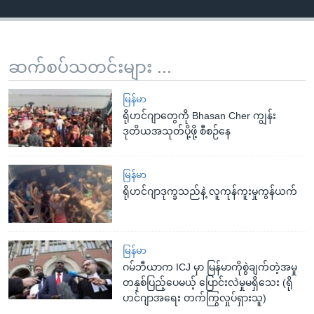
ဆက်စပ်သတင်းများ ...
မြန်မာ
ရိုဟင်ဂျာတွေကို Bhasan Cher ကျွန်း
ဒုတိယအသုတ်ပို့ဖို့ စီစဉ်နေ
မြန်မာ
ရိုဟင်ဂျာဒုက္ခသည်နဲ့ လူကုန်ကူးမှုကွန်ယက်
မြန်မာ
ဂမ်ဘီယာက ICJ မှာ မြန်မာကိုစွဲချက်တဲ့အမှု
တနှစ်ပြည့်ပေမယ့် ပြောင်းလဲမှုမရှိသေး (ရို
ဟင်ဂျာအရေး တက်ကြွလှုပ်ရှားသူ)