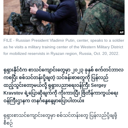
အ
သုတပဒေသာ အင်္ဂလိပ်စာ
ညွန်း
Learning English
စာမျက်နှာ
သို့
ဗွီအိုအေ လူမှုကွန်ယက်များ
ကျော်
ကြည့်
FILE - Russian President Vladimir Putin, center, speaks to a soldier
as he visits a military training center of the Western Military District
ရန်
ဘာသာစကားများ
for mobilized reservists in Ryazan region, Russia, Oct. 20, 2022.
ရှာဖွေ
ရန်
ရုရှားနိုင်ငံက စာသင်ကျောင်းတွေမှာ ၂၀၂၃ ခုနှစ် စက်တင်ဘာလ
နေရာ
ကစပြီး စစ်သင်တန်းပို့ချတဲ့ သင်ခန်းစာတွေကို ပြန်လည်
သို့
ထည့်သွင်းတော့မယ်လို့ ရုရှားပညာရေးဝန်ကြီး Sergey
ကျော်
Kravstov ရဲ့ပြောဆိုချက်ကို ကိုးကားပြီး ဗြိတိန်ကာကွယ်ရေး
ရန်
ဝန်ကြီးဌာနက တနင်္ဂနွေနေ့မှာပြောပါတယ်။
ရုရှားစာသင်ကျောင်းတွေမှာ စစ်သင်တန်းတွေ ပြန်လည်ပို့ချဖို့
စီစဉ်