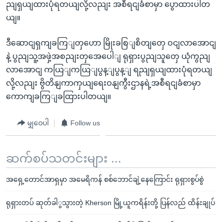
ညျရှယျထားပုံရတယျလို့လညျး အစီရငျခံစာမှာ ပွောထားပါတ
ယျ။
ဒီဆောငျရှကျခကြျတှဟော မြိုးခစြျစိတျတှေ ဝငျလာအောငျ
နဲ့ ပွညျသူ့အဖှဲ့အစညျးတှအေပေါျ ရုရှားပွညျသူတှေ ယုံကွညျ
လာအောငျ ကယြျကယြျပွန့ျပွန့ျ ရညျရှယျထားပုံရတယျ
လို့လညျး ဗွိတိနျကာကှယျရေးဝနျကွီးဌာနရဲ့အစီရငျခံစာမှာ
ကောကျခကြျခထြားပါတယျ။
မျှဝေပါ
Follow us
ဆက်စပ်သတင်းများ ...
အရှေ့တောင်အာရှမှာ အမေရိကန် စစ်ဘောင်ချဲ့နေကြောင်း ရုရှားစွပ်စွဲ
ရုရှားတပ် ဆုတ်ခါွသွားတဲ့ Kherson မြို့ယူကရိန်းတို့ ပြန်လည် ထိန်းချုပ်