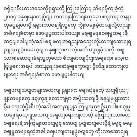
ခရိုငျးမီးယားဒသေကိုရုရှားတို့ ကြူးကြောျသိမျးပိုကျခဲ့တဲ့
၂၀၁၄ ခုနှဈနောကျပိုငျး စာသငျကြောငျးတှမှော စဈသငျတနျး
တှပွေနျပေးဖို့ ရုရှားတာဝနျရှိသူတှေ ကွိုးပမျးခဲ့တယျလို့လညျး
အစီရငျခံစာမှာ ဖောျပွထားပါတယျ။ မဖွဈမနစေဈမှုထမျးဖို့
ဆင့ျခေါျတဲ့အခါ စဈဖကျအရညျအသှေးတိုးတကျအောငျရ
ညျရှယျခဲ့ပမေယ့ျ ၈ နှဈကွာလာတဲ့အထိ မဖွဈခဲ့သလို၊ စဈ
သားစုဆောငျးခံရသူတှဟော စိတျဓာတျပိုငျးအရရော၊ လေ့က
ငြ့ျရေးအရပါ အားနညျးနဆေဲဖွဈကွောငျး ဗွိတိနျထောကျလှ
မျးရေး အစီရငျခံစာက ဖောျပွပါတယျ။
စဈဖကျသငျတနျးအတှကျ ရုရှားက ရေးဆှဲနတေဲ့ သငျရိုးညှှ
နျးတမျးတှေ နှဈကုနျလောကျမှာ အပွီးသတျဖို့ ခန့ျမှနျးထား
ပွီး၊ ရေးဆှဲပွီးစီးတဲ့အခါ အတညျပွုခကြျရယူရဦးမှာပါ။ စဈမှု
ထမျးရမယ့ျအသကျအရှယျရောကျလာတဲ့ ကြောငျးသားတှေ
စဈရေးနဲ့ အကြှမျးတဝငျဖွဈအောငျ ပွငျဆငျပေးဖို့နဲ့ မဖွဈမနေ
စဈမှုထမျးရတဲ့အခါ စဈဖကျတပျဖှဲ့ဝငျတှေ တိုးလာအောငျရ