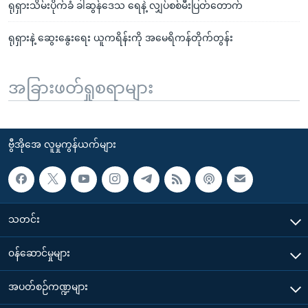
ရုရှားသိမ်းပိုက်ခံ ခါဆွန်ဒေသ ရေနဲ့ လျှပ်စစ်မီးပြတ်တောက်
ရုရှားနဲ့ ဆွေးနွေးရေး ယူကရိန်းကို အမေရိကန်တိုက်တွန်း
အခြားဖတ်ရှုစရာများ
ဗွီအိုအေ လူမှုကွန်ယက်များ
သတင်း
၀န်ဆောင်မှုများ
အပတ်စဉ်ကဏ္ဍများ