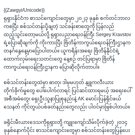
{{Zawgyi/Unicode}}
ရုရှားနိုင်ငံက စာသင်ကျောင်းတွေမှာ ၂၀၂၃ ခုနှစ် စက်တင်ဘာလ
ကစပြီး စစ်သင်တန်းပို့ချတဲ့ သင်ခန်းစာတွေကို ပြန်လည်
ထည့်သွင်းတော့မယ်လို့ ရုရှားပညာရေးဝန်ကြီး Sergey Kravstov
ရဲ့ပြောဆိုချက်ကို ကိုးကားပြီး ဗြိတိန်ကာကွယ်ရေးဝန်ကြီးဌာနက
တနင်္ဂနွေနေ့မှာပြောပါတယ်။ ယူကရိန်းအရေး ဗြိတိန်နိုင်ငံရဲ့
ထောက်လှမ်းရေးသတင်းတွေ နေ့စဉ် တင်ပြရာမှာ ဗြိတိန်
ကာကွယ်ရေးဝန်ကြီးဌာနက ပြောဆိုလိုက်တာပါ။
စစ်သင်တန်းတွေထဲမှာ ဓာတု၊ ဒါမှမဟုတ် နျူကလီးယား
တိုက်ခိုက်မှုတွေ ပေါ်ပေါက်လာရင် ပြင်ဆင်ထားရမယ့် အရေးပေါ်
အစီအမံတွေ၊ ရှေးဦးသူနာပြုစုနည်းနဲ့ AK မောင်းပြန်ရိုင်ဖယ်
သေနတ် ကိုင်တွယ်ပစ်ခတ်နည်းတွေလည်း ပါဝင်မှာဖြစ်ပါတယ်။
ခရိုင်းမီးယားဒေသကိုရုရှားတို့ ကျူးကျော်သိမ်းပိုက်ခဲ့တဲ့ ၂၀၁၄
ခုနှစ်နောက်ပိုင်း စာသင်ကျောင်းတွေမှာ စစ်သင်တန်းတွေပြန်ပေး