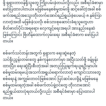
ဖို့ ရုရှားတာဝန်ရှိသူတွေ ကြိုးပမ်းခဲ့တယ်လို့လည်း အစီရင်ခံစာမှာ
ဖော်ပြထားပါတယ်။ မဖြစ်မနေစစ်မှုထမ်းဖို့ ဆင့်ခေါ်တဲ့အခါ စစ်
ဖက်အရည်အသွေးတိုးတက်အောင်ရည်ရွယ်ခဲ့ပေမယ့် ၈ နှစ်ကြာ
လာတဲ့အထိ မဖြစ်ခဲ့သလို၊ စစ်သားစုဆောင်းခံရသူတွေဟာ
စိတ်ဓာတ်ပိုင်းအရရော၊ လေ့ကျင့်ရေးအရပါ အားနည်းနေဆဲ
ဖြစ်ကြောင်း ဗြိတိန်ထောက်လှမ်းရေး အစီရင်ခံစာက ဖော်ပြပါ
တယ်။
စစ်ဖက်သင်တန်းအတွက် ရုရှားက ရေးဆွဲနေတဲ့
သင်ရိုးညွှန်းတမ်းတွေ နှစ်ကုန်လောက်မှာ အပြီးသတ်ဖို့ ခန့်မှန်း
ထားပြီး၊ ရေးဆွဲပြီးစီးတဲ့အခါ အတည်ပြုချက်ရယူရဦးမှာပါ။
စစ်မှုထမ်းရမယ့်အသက်အရွယ်ရောက်လာတဲ့ ကျောင်းသားတွေ
စစ်ရေးနဲ့ အကျွမ်းတဝင်ဖြစ်အောင် ပြင်ဆင်ပေးဖို့နဲ့ မဖြစ်မနေ
စစ်မှုထမ်းရတဲ့အခါ စစ်ဖက်တပ်ဖွဲ့ဝင်တွေ တိုးလာအောင်
ရည်ရွယ်ထားပုံရတယ်လို့လည်း အစီရင်ခံစာမှာ ပြောထားပါ
တယ်။