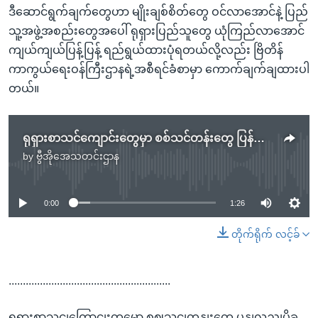
ဒီဆောင်ရွက်ချက်တွေဟာ မျိုးချစ်စိတ်တွေ ဝင်လာအောင်နဲ့ ပြည်
သူ့အဖွဲ့အစည်းတွေအပေါ် ရုရှားပြည်သူတွေ ယုံကြည်လာအောင်
ကျယ်ကျယ်ပြန့်ပြန့် ရည်ရွယ်ထားပုံရတယ်လို့လည်း ဗြိတိန်
ကာကွယ်ရေးဝန်ကြီးဌာနရဲ့အစီရင်ခံစာမှာ ကောက်ချက်ချထားပါ
တယ်။
ရုရှားစာသင်ကျောင်းတွေမှာ စစ်သင်တန်းတွေ ပြန်လည်ပို့ချဖို့စီစဉ်
by
ဗွီအိုအေသတင်းဌာန
No media source currently available
0:00
1:26
တိုက်ရိုက် လင့်ခ်
.........................................................
ရုရှားစာသငျကြောငျးတှမှော စဈသငျတနျးတှေ ပွနျလညျပို့ခ