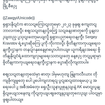
ဖြို့စီစဉျ
{{Zawgyi/Unicode}}
ရုရှားနိုငျငံက စာသငျကြောငျးတှမှော ၂၀၂၃ ခုနှဈ စကျတငျ
ဘာလကစပွီး စဈသငျတနျးပို့ခတြဲ့ သငျခနျးစာတှကေို ပွနျလ
ညျထည့ျသှငျးတော့မယျလို့ ရုရှားပညာရေးဝနျကွီး Sergey
Kravstov ရဲ့ပွောဆိုခကြျကို ကိုးကားပွီး ဗွိတိနျကာကှယျရေးဝ
နျကွီးဌာနက တနငျ်ဂနှနေေ့မှာပွောပါတယျ။ ယူကရိနျးအရေး ဗွိ
တိနျနိုငျငံရဲ့ထောကျလှမျးရေးသတငျးတှေ နေ့စဉျ တငျပွရာမှာ
ဗွိတိနျကာကှယျရေးဝနျကွီးဌာနက ပွောဆိုလိုကျတာပါ။
စဈသငျတနျးတှထေဲမှာ ဓာတု၊ ဒါမှမဟုတျ နြူကလီးယား တို
ကျခိုကျမှုတှေ ပေါျပေါကျလာရငျ ပွငျဆငျထားရမယ့ျ အ
ရေးပေါျ အစီအမံတှေ၊ ရှေးဦးသူနာပွုစုနညျးနဲ့ AK မောငျးပွနျ
ရိုငျဖယျသနေတျ ကိုငျတှယျပဈခတျနညျးတှလေညျး ပါဝငျမှာ
ဖွဈပါတယျ။