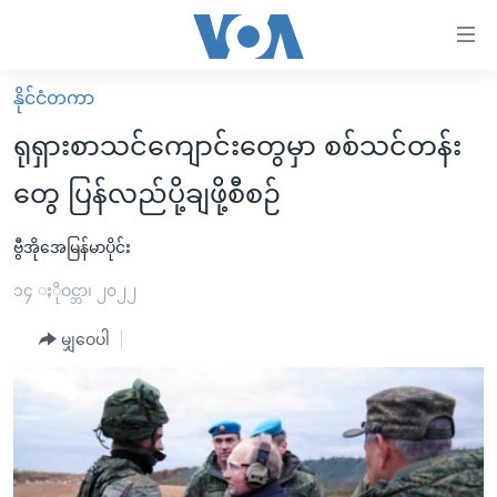
သုံး
ရ
လွယ်ကူ
နိုင်ငံတကာ
မူလစာမျက်နှာ
စေ
ရုရှားစာသင်ကျောင်းတွေမှာ စစ်သင်တန်း
မြန်မာ
သည့်
တွေ ပြန်လည်ပို့ချဖို့စီစဉ်
ကမ္ဘာ့သတင်းများ
Link
ဗွီဒီယို
နိုင်ငံတကာ
ဗွီအိုအေမြန်မာပိုင်း
များ
သတင်းလွတ်လပ်ခွင့်
အမေရိကန်
၁၄ ႏိုဝင္ဘာ၊ ၂၀၂၂
ပင်မ
ရပ်ဝန်းတခု လမ်းတခု အလွန်
တရုတ်
အကြောင်းအရာ
မျှဝေပါ
သို့
အင်္ဂလိပ်စာလေ့လာမယ်
အစ္စရေး-ပါလက်စတိုင်း
ကျော်
အပတ်စဉ်ကဏ္ဍများ
အမေရိကန်သုံးအီဒီယံ
ကြည့်
ရေဒီယိုနှင့်ရုပ်သံ အချက်အလက်များ
မကြေးမုံရဲ့ အင်္ဂလိပ်စာ
ရေဒီယို
ရန်
ပင်မ
ရေဒီယို/တီဗွီအစီအစဉ်
ရုပ်ရှင်ထဲက အင်္ဂလိပ်စာ
တီဗွီ