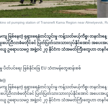
ikino oil pumping station of Transneft Kama Region near Almetyevsk, Rus
 ဖြစ်နေတဲ့ ရုရှားရေနံတင်သွင်းမှု ကန့်သတ်မယ့်ကိစ္စ၊ တနင်္လာနေ
ပေါ်ညီလာခံမတိုင်ခင် ပြတ်ပြတ်သားသားလုပ်နိုင်အောင် အပေးအယူ
းယူ ဥရောပသမဂ္ဂ အဖွဲ့ဝင် ၂၇ နိုင်ငံက သံအမတ်ကြီးတွေဟာ တနင်္ဂနွ
မှု ပိတ်ပင်ရေး ဖြစ်နိုင်ခြေ EU သံတမန်တွေဆန်းစစ်
de}}
 ဖြစ်နေတဲ့ ရုရှားရေနံတင်သွင်းမှု ကန့်သတ်မယ့်ကိစ္စ၊ တနင်္လာနေ
ေါ်ညီလာခံမတိုင်ခင် ပြတ်ပြတ်သားသားလုပ်နိုင်အောင် အပေးအယူဘ
းယူ ဥရောပသမဂ္ဂ အဖွဲ့ဝင် ၂၇ နိုင်ငံက သံအမတ်ကြီးတွေဟာ တနင်္ဂနွ