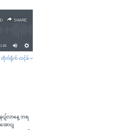
D
SHARE
1:20
တိုက်ရိုက် လင့်ခ်
SHARE
နငျ်လာနေ့ ဘရ
ျအောငျ