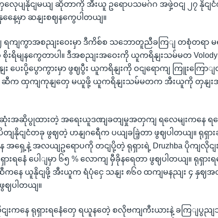
ုပျနိုငျမယျ ဆိုတာကို အီးယူ ဥရောပသမဂ်ဂ အဖှဲ့ဝငျ ၂၇ နိုငျ
နှနေေ့မှာ ဆနျးစဈနကွေပါတယျ။
ရကျကွာအစညျးဝေးမှာ ဒီကိစ်စ သဘောတူညီခကြျ တစုံတရာ မရပဲ
ေ စိုးရိမျနကွေတာပါ။ ဒီအစညျးအဝေးကို ယူကရိနျးသမ်မတ Volody
ခှနျး ပေးပို့ပွောကွားမှာ ဖွဈပွီး ယူကရိနျးကို ဝငျရောကျ ကြူးက
ှား ဆီက ထှကျကုနျတှေ မယူဖို့ ယူကရိနျးသမ်မတက အီးယူကို တှနျးအား
ုံးအဆိုပွုထားတဲ့ အရေးယူဒဏျခတျမှုအတှကျ ရလေမျးကနေ ရနေံ
းပိတျနိုငျငံတခု ဖွဈတဲ့ ဟနျဂရေီက ပယျခခြဲ့တာ ဖွဈပါတယျ။ ရုရှား
ေ အရှေ့နဲ့ အလယျဥရောပကို တငျပို့တဲ့ ရုရှားရဲ့ Druzhba ပိုကျလို
ရှားရနေံ ပေါျမှာ ၆၅ % လောကျ မှီခိုနရေတာ ဖွဈပါတယျ။ ရုရှားရန
ဆီကနေ ယူနိုငျဖို့ အီးယူက ရံပုံငှေ သနျး ၈၆၀ ထကျမနညျး ၄ နှ
ာ ဖွဈပါတယျ။
ိုငျးကနေ ရုရှားရနေံတှေ ရယူနတေဲ့ စလိုဗကျကီးယားနဲ့ ခကြျပွညျသ