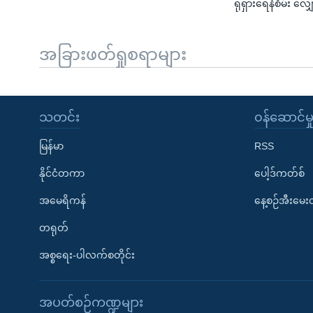
ရုရှားရေနံစိမ်း လျှော
အခြားဖတ်ရှုစရာများ
သတင်း
၀န်ဆောင်မှ
မြန်မာ
RSS
နိုင်ငံတကာ
ပေါ့ဒ်ကတ်စ်
အမေရိကန်
နေ့စဉ်အီးမေ
တရုတ်
အစ္စရေး-ပါလက်စတိုင်း
အပတ်စဉ်ကဏ္ဍများ