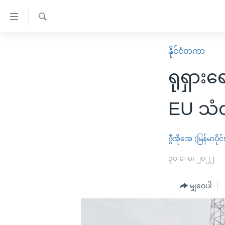
သုံး
ရ
ရှာဖွေ
လွယ်ကူ
မူလစာမျက်နှာ
နိုင်ငံတကာ
ရ
စေ
မြန်မာ
လာ
ရုရှားရ
သည့်
ဒ်
ကမ္ဘာ့သတင်းများ
Link
ဗွီဒီယို
နိုင်ငံတကာ
EU သံ
များ
သတင်းလွတ်လပ်ခွင့်
အမေရိကန်
ပင်မ
ရပ်ဝန်းတခု လမ်းတခု အလွန်
တရုတ်
ဗွီအိုအေ (မြန်မာပိုင်
အကြောင်းအရာ
အင်္ဂလိပ်စာလေ့လာမယ်
အစ္စရေး-ပါလက်စတိုင်း
၃၀ ေမ၊ ၂၀၂၂
သို့
အပတ်စဉ်ကဏ္ဍများ
အမေရိကန်သုံးအီဒီယံ
ကျော်
မျှဝေပါ
ကြည့်
ရေဒီယိုနှင့်ရုပ်သံ အချက်အလက်များ
မကြေးမုံရဲ့ အင်္ဂလိပ်စာ
ရေဒီယို
ရန်
ရေဒီယို/တီဗွီအစီအစဉ်
ရုပ်ရှင်ထဲက အင်္ဂလိပ်စာ
တီဗွီ
ပင်မ