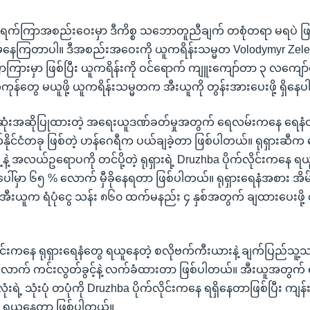
က်ကြာအစည်းဝေးမှာ ဒီကိစ္စ သဘောတူညီချက် တစုံတရာ မရပဲ ဖြစ်
ရိမ်နေကြတာပါ။ ဒီအစည်းအဝေးကို ယူကရိန်းသမ္မတ Volodymyr Zelen
ု့ပြောကြားမှာ ဖြစ်ပြီး ယူကရိန်းကို ဝင်ရောက် ကျူးကျော်တာ ၃ လကျော်န
ကုန်တွေ မယူဖို့ ယူကရိန်းသမ္မတက အီးယူကို တွန်းအားပေးဖို့ ရှိနေ
ုံးအဆိုပြုထားတဲ့ အရေးယူဒဏ်ခတ်မှုအတွက် ရေလမ်းကနေ ရေနံတင
ိတ်နိုင်ငံတခု ဖြစ်တဲ့ ဟန်ဂေရီက ပယ်ချခဲ့တာ ဖြစ်ပါတယ်။ ရုရှားဆီက 
နဲ့ အလယ်ဥရောပကို တင်ပို့တဲ့ ရုရှားရဲ့ Druzhba ပိုက်လိုင်းကနေ ရ
 ပေါ်မှာ ၆၅ % လောက် မှီခိုနေရတာ ဖြစ်ပါတယ်။ ရုရှားရေနံအစား အိမ်န
ု့ အီးယူက ရံပုံငွေ သန်း ၈၆၀ ထက်မနည်း ၄ နှစ်အတွက် ချထားပေးဖိ
ုင်းကနေ ရုရှားရေနံတွေ ရယူနေတဲ့ စလိုဗက်ကီးယားနဲ့ ချက်ပြည်သူ့သမ္
ဲလောက် ကင်းလွတ်ခွင့်နဲ့ လက်ခံထားတာ ဖြစ်ပါတယ်။ အီးယူအတွက် 
ံးရဲ့ သုံးပုံ တပုံကို Druzhba ပိုက်လိုင်းကနေ ရရှိနေတာဖြစ်ပြီး ကျန်း 
 ရယူနေတာ ဖြစ်ပါတယ်။