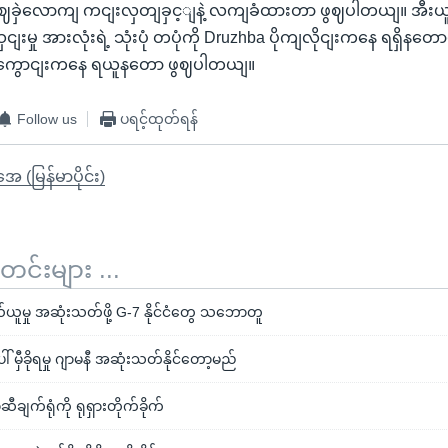
ဈခှဲလောကျ ကငျးလှတျခှင့ျနဲ့ လကျခံထားတာ ဖွဈပါတယျ။ အီးယူ
းမှု အားလုံးရဲ့ သုံးပုံ တပုံကို Druzhba ပိုကျလိုငျးကနေ ရရှိနတေ
က ရကွေောငျးကနေ ရယူနတော ဖွဈပါတယျ။
Follow us
ပရင့်ထုတ်ရန်
ုအေ (မြန်မာပိုင်း)
်းများ ...
ယူမှု အဆုံးသတ်ဖို့ G-7 နိုင်ငံတွေ သဘောတူ
 မှီခိုရမှု ဂျာမနီ အဆုံးသတ်နိုင်တော့မည်
ချက်ရုံကို ရုရှားတိုက်ခိုက်