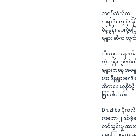
ဘရပ်ဆဲလ်က ၂ ရ
အရာရှိတွေ စိုး
မိန့်ခွန်း ပေးပိ
ရုရှား ဆီက ထွက်
အီးယူက နောက်ဆ
တဲ့ ကုန်းတွင်းပ
ရုရှားကနေ အရှေ့
ဟာ ဒီရုရှားရေနံ
ဆီကနေ ယူနိုင်ဖိ
ဖြစ်ပါတယ်။
Druzhba ပိုက်လိ
ကတော့ ၂ နှစ်ခွ
တင်သွင်းမှု အားလု
ရေကြောင်းကနေ