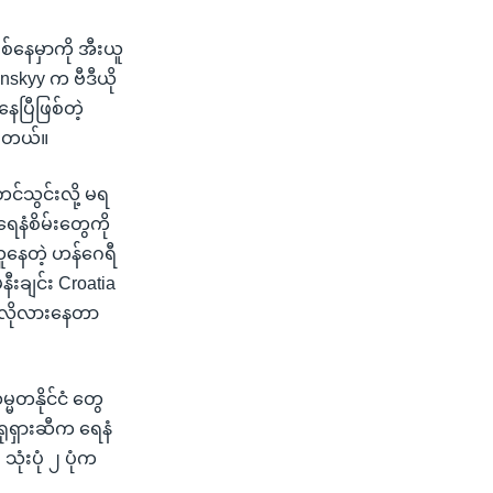
နေမှာကို အီးယူ
skyy က ဗီဒီယို
ေပြီဖြစ်တဲ့
ပါတယ်။
်သွင်းလို့ မရ
ရေနံစိမ်းတွေကို
ယူနေတဲ့ ဟန်ဂေရီ
ီးချင်း Croatia
ု့ လိုလားနေတာ
မတနိုင်ငံ တွေ
ရုရှားဆီက ရေနံ
သုံးပုံ ၂ ပုံက