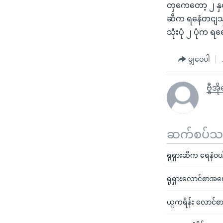
တှကေတော့ ၂ နှ
ဆီက ရနေံတငျသှငျ
သုံးပုံ ၂ ပုံ
မျှဝေပါ
ဗွီအိ
ဆက်စပ်သတင
ရုရှားဆီက ရေနံဝယ်
ရုရှားလောင်စာအပေါ်
ယူကရိန်း လောင်စာဆီ