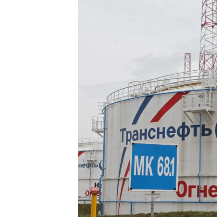
သုတပဒေသာ အင်္ဂလိပ်စာ
အ
ညွန်း
စာမျက်နှာ
သို့
ကျော်
ကြည့်
ရန်
ရှာဖွေ
ရန်
နေရာ
သို့
ကျော်
ရန်