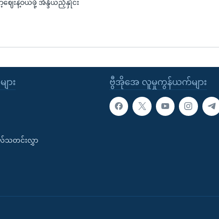
့ဈေးနဲ့ဝယ်ဖို့ အိန္ဒိယညှိနှိုင်း
ုများ
ဗွီအိုအေ လူမှုကွန်ယက်များ
းလ်သတင်းလွှာ