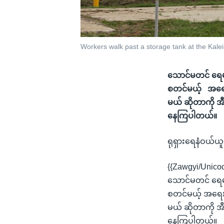
Workers walk past a storage tank at the Kale
သောင်မတင် ရေမကျ
စတင်မယ့် အရေး
မယ် ဆိုတာကို အီ
နေကြပါတယ်။
ရုရှားရေနံဝယ်ယူ
{{Zawgyi/Unico
သောင်မတင် ရေမကျ
စတင်မယ့် အရေးပ
မယ် ဆိုတာကို အီ
နေကြပါတယ်။