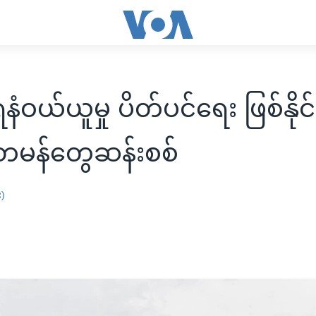
ေနံဝယ်ယူမှု ပိတ်ပင်ရေး ဖြစ်နိုင
တမန်တွေဆန်းစစ်
း)