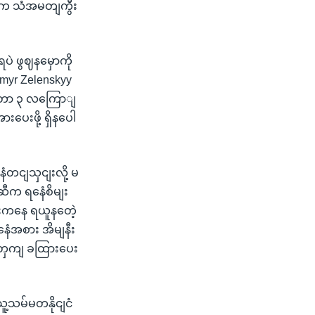
ငံက သံအမတျကွီး
 ဖွဈနမှောကို
myr Zelenskyy
ြောျတာ ၃ လကြောျ
ပေးဖို့ ရှိနပေါ
တငျသှငျးလို့ မ
ဆီက ရနေံစိမျး
ငျးကနေ ရယူနတေဲ့
ေံအစား အိမျနီး
ဈအတှကျ ခထြားပေး
ူ့သမ်မတနိုငျငံ