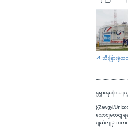
သီးခြားခွဲထု
............................
ရုရှားရနေံဝယျယ
{{Zawgyi/Unico
သောငျမတငျ ရမေ
ပျဆဲလျမှာ စတင