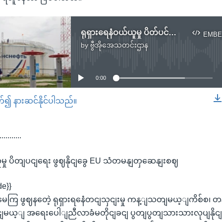
ရုရှားရေနံဝယ်ယူမှု ပိတ်ပင်ရေး ဖြစ်နိုင်ခြေ EU သံတမန်တွေဆန်းစစ်
EMBE
by
ဗွီအိုအေသတင်းဌာန
No media source currently available
0:00
တ်၍ နားဆင်နိုင်ပါသည်။
EMBED
...........
ူမှု ပိတျပငျရေး ဖွဈနိုငျခွေ EU သံတမနျတှဆေနျးစဈ
de}}
ကြ ဖွဈနတေဲ့ ရုရှားရနေံတငျသှငျးမှု ကန့ျသတျမယ့ျကိစ်စ၊ တ
ျမယ့ျ အရေးပေါျညီလာခံမတိုငျခငျ ပွတျပွတျသားသားလုပျနိုင