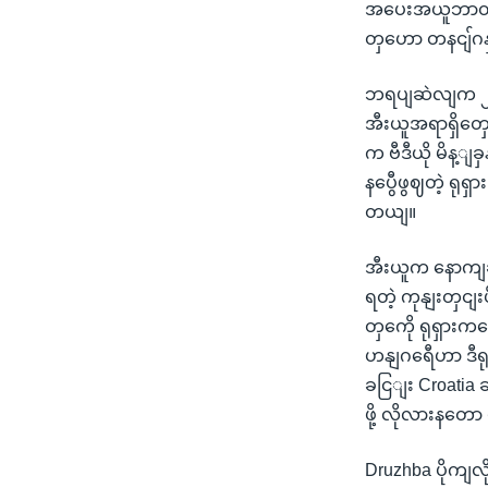
အပေးအယူဘာတှလေ
တှဟော တနငျ်ဂ
ဘရပျဆဲလျက ၂ 
အီးယူအရာရှိတှ
က ဗီဒီယို မိန့ျ
နပွေီဖွဈတဲ့ ရုရ
တယျ။
အီးယူက နောကျဆ
ရတဲ့ ကုနျးတှငျ
တှကေို ရုရှားကန
ဟနျဂရေီဟာ ဒီရု
ခငြျး Croatia 
ဖို့ လိုလားနတေ
Druzhba ပိုကျလ