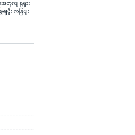
အတှကျ ရုရှား
ာဖွဈပွီး ကနြျး