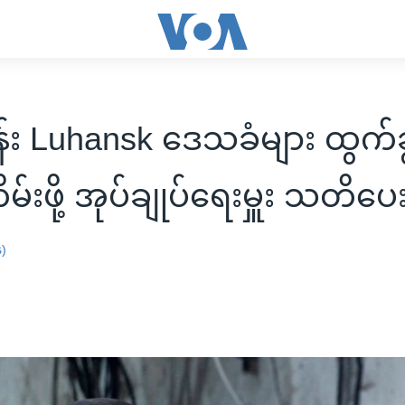
်း Luhansk ဒေသခံများ ထွက်ခ
ိမ်းဖို့ အုပ်ချုပ်ရေးမှူး သတိပေ
န)