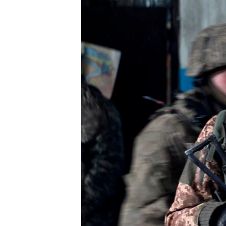
သုတပဒေသာ အင်္ဂလိပ်စာ
အ
ညွန်း
စာမျက်နှာ
သို့
ကျော်
ကြည့်
ရန်
ရှာဖွေ
ရန်
နေရာ
သို့
ကျော်
ရန်