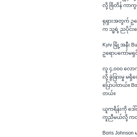
လို့ ဗြိတိန် က
ရုရှားအတွက် ဥရ
က သူ့ရဲ့ ညပိုင်
Kyiv မြို့အနီး B
ဥရောပကော်မရှင်
လူ ၄,၀၀၀ လောက်
လို့ ခွဲခြားမှု မ
ပြောပါတယ်။ Bori
တယ်။
ယူကရိန်းကို ဒေါ
ကူညီမယ်လို့ က
Boris Johnson 