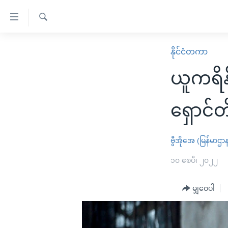
သုံး
ရ
ရှာဖွေ
လွယ်ကူ
မူလစာမျက်နှာ
နိုင်ငံတကာ
ရ
စေ
မြန်မာ
လာ
ယူကရိန
သည့်
ဒ်
ကမ္ဘာ့သတင်းများ
Link
ဗွီဒီယို
နိုင်ငံတကာ
ရှောင်တ
များ
သတင်းလွတ်လပ်ခွင့်
အမေရိကန်
ပင်မ
ရပ်ဝန်းတခု လမ်းတခု အလွန်
တရုတ်
ဗွီအိုအေ (မြန်မာဌာ
အကြောင်းအရာ
အင်္ဂလိပ်စာလေ့လာမယ်
အစ္စရေး-ပါလက်စတိုင်း
၁၀ ဧၿပီ၊ ၂၀၂၂
သို့
အပတ်စဉ်ကဏ္ဍများ
အမေရိကန်သုံးအီဒီယံ
ကျော်
မျှဝေပါ
ကြည့်
ရေဒီယိုနှင့်ရုပ်သံ အချက်အလက်များ
မကြေးမုံရဲ့ အင်္ဂလိပ်စာ
ရေဒီယို
ရန်
ရေဒီယို/တီဗွီအစီအစဉ်
ရုပ်ရှင်ထဲက အင်္ဂလိပ်စာ
တီဗွီ
ပင်မ