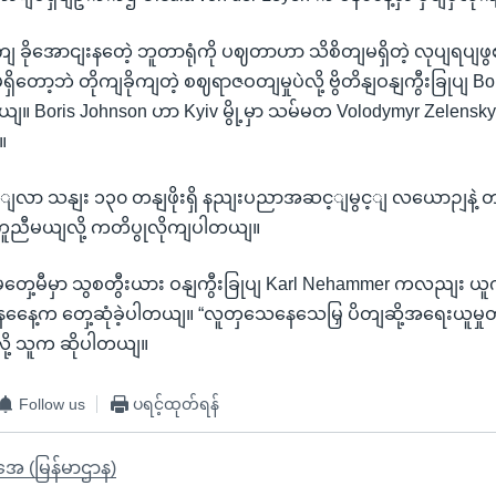
 ခိုအောငျးနတေဲ့ ဘူတာရုံကို ပဈတာဟာ သိစိတျမရှိတဲ့ လုပျရပျဖ
ှု မရှိတော့ဘဲ တိုကျခိုကျတဲ့ စဈရာဇဝတျမှုပဲလို့ ဗွိတိနျဝနျကွီးခြုပျ
။ Boris Johnson ဟာ Kyiv မွို့မှာ သမ်မတ Volodymyr Zelenskyy
။
ေါျလာ သနျး ၁၃၀ တနျဖိုးရှိ နညျးပညာအဆင့ျမွင့ျ လယောဉျနဲ့ 
ူညီမယျလို့ ကတိပွုလိုကျပါတယျ။
 မတှေ့မီမှာ သွစတွီးယား ဝနျကွီးခြုပျ Karl Nehammer ကလညျး 
ှာ စနနေေ့က တှေ့ဆုံခဲ့ပါတယျ။ “လူတှသေနေသေမြှ ပိတျဆို့အရေးယူမှုတ
ို့ သူက ဆိုပါတယျ။
Follow us
ပရင့်ထုတ်ရန်
ိုအေ (မြန်မာဌာန)