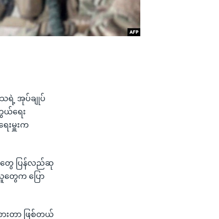
ရဲ့ အုပ်ချုပ်
ကွယ်ရေး
ရေးမှူးက
းတပ်တွေ ပြန်လည်ဆု
ပ်သူတွေက ပြော
ုးစားတာ ဖြစ်တယ်