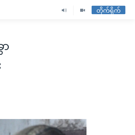
တိုက်ရိုက်
ွာ
း