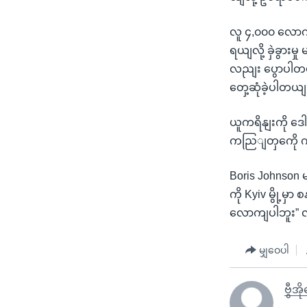
လူ ၄,၀၀၀ လောကျ
ရယျလို့ ခှဲခွားမ
လညျး ပွောပါတယျ
တှေ့ဆုံခဲ့ပါတယျ
ယူကရိနျးကို ဒ
ကညြျတှကေို က
Boris Johnson
ကို Kyiv မွို့မ
လောကျပါဘူး” လ
မျှဝေပါ
ဗွီအ