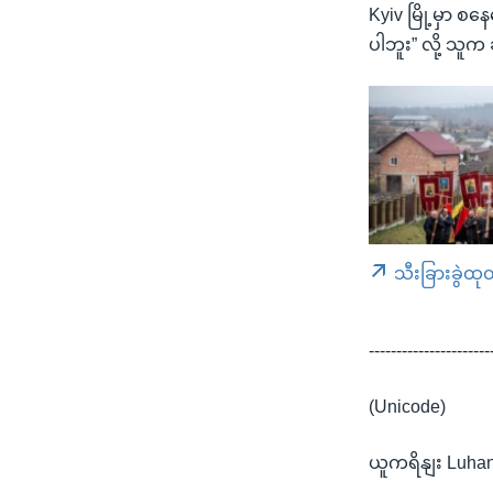
Kyiv မြို့မှာ 
ပါဘူး” လို့ သူက
သီးခြားခွဲထု
----------------------
(Unicode)
ယူကရိနျး Luhans