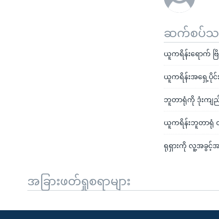
ဆက်စပ်သတင
ယူကရိန်းရောက် ဗြိ
ယူကရိန်းအရှေ့ပို
ဘူတာရုံကို ဒုံးကျည
ယူကရိန်းဘူတာရုံ 
ရုရှားကို လူ့အခွင့
အခြားဖတ်ရှုစရာများ