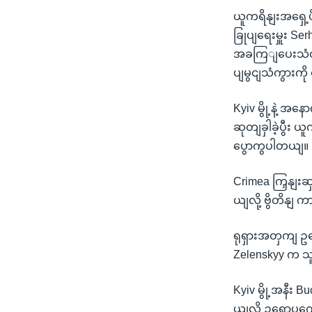
ယူကရိနျးအရှေ့ပ
ခြုပျရေးမှူး 
အခကြျပေးသံတှကေ
ပျမွငျသံကွားကိ
Kyiv မွို့နဲ့ အန
ဆုတျခှါခဲ့ပွီး
ပွောကွပါတယျ။
Crimea ကြှနျးဆ
ယျလို့ ဗွိတိနျ
ရုရှားအတှကျ ဥ
Zelenskyy က သူ့
Kyiv မွို့အနီး 
ယျလို့ ဥရောပကေ