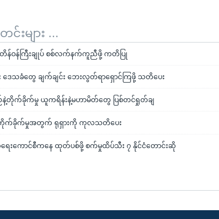
်းများ ...
တိန်ဝန်ကြီးချုပ် စစ်လက်နက်ကူညီဖို့ ကတိပြု
င်း ဒေသခံတွေ ချက်ချင်း ဘေးလွတ်ရာရှောင်ကြဖို့ သတိပေး
်နဲ့တိုက်ခိုက်မှု ယူကရိန်းနဲ့မဟာမိတ်တွေ ပြစ်တင်ရှုတ်ချ
တိုက်ခိုက်မှုအတွက် ရုရှားကို ကုလသတိပေး
်အရေးကောင်စီကနေ ထုတ်ပစ်ဖို့ စက်မှုထိပ်သီး ၇ နိုင်ငံတောင်းဆို