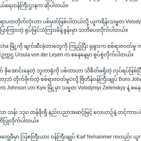
ာကွယ်ရေးဝန်ကြီးဌာနက ဆိုပါတယ်။
ောပတတိုက်လုံးဟာ ပစ်မှတ်ဖြစ်ပါတယ်လို့ ယူကရိန်းသမ္မတ Volod
းပြောကြားတဲ့ ရုပ်မြင်သံကြားမိန့်ခွန်းမှာ သတိပေးလိုက်ပါတယ်။
ucha မြို့ကို ဖျက်ဆီးခဲ့တာတွေကို ကြည့်ပြီး ရုရှားက စစ်ရာဇဝတ်မှု 
ဥက္ကဌ Ursula von der Leyen က စနေနေ့မှာ စွပ်စွဲလိုက်ပါတယ်။
 ခိုအောင်းနေတဲ့ ဘူတာရုံကို ပစ်တာဟာ သိစိတ်မရှိတဲ့ လုပ်ရပ်ဖြစ်
ရှိတော့ဘဲ တိုက်ခိုက်တဲ့ စစ်ရာဇဝတ်မှုပဲလို့ ဗြိတိန်ဝန်ကြီးချုပ် Bori
s Johnson ဟာ Kyiv မြို့မှာ သမ္မတ Volodymyr Zelenskyy နဲ့ စနေန
်လာ သန်း ၁၃၀ တန်ဖိုးရှိ နည်းပညာအဆင့်မြင့် လေယာဉ်နဲ့ တင့်ကားပစ
တိပြုလိုက်ပါတယ်။
မတွေ့မီမှာ သြစတြီးယား ဝန်ကြီးချုပ် Karl Nehammer ကလည်း ယူ