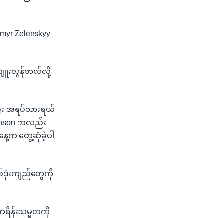
ymyr Zelenskyy
ကျူးလွန်တယ်လို့
ပြီး အရပ်သားရယ်
s Johnson ကလည်း
ေ့က တွေ့ဆုံခဲ့ပါ
်ဒုံးကျည်တွေကို
ကရိန်းသမ္မတကို