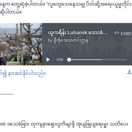
စနေနေ့က တွေ့ဆုံခဲ့ပါတယ်။ “လူတွေသေနေသမျှ ပိတ်ဆို့အရေးယူမှုတို
 ဆိုပါတယ်။
ယူကရိန်း Luhansk ဒေသခံများ ထွက်ခွာရှောင်တိမ်းဖို့ အုပ်ချုပ်ရေးမှူး သတိပေး
EMBE
by
ဗွီအိုအေသတင်းဌာန
No media source currently available
0:00
တ်၍ နားဆင်နိုင်ပါသည်။
EMBED
----------
k ဒသေခံမြား ထှကျခှာရှောငျတိမျးဖို့ အုပျခြုပျရေးမှူး သတိပေး