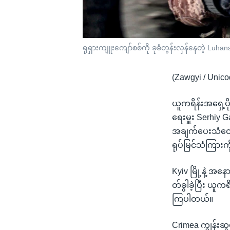
ရုရှားကျူးကျော်စစ်ကို ခုခံတွန်းလှန်နေတဲ့ Lu
(Zawgyi / Unico
ယူကရိန်းအရှေ့ပိ
ရေးမှူး Serhi
အချက်ပေးသံတွေက 
ရုပ်မြင်သံကြား
Kyiv မြို့နဲ့ အန
တ်ခွါခဲ့ပြီး ယူက
ကြပါတယ်။
Crimea ကျွန်းဆ