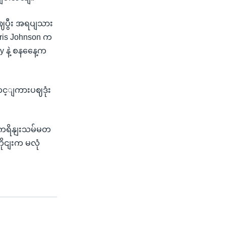
ွဈပွီး အရပျသား
 Boris Johnson က
 နဲ့ စနနေေ့က
တင့ျကားပဈဒုံး
ယူကရိနျးသမ်မတ
ိုငျးက မလုံ