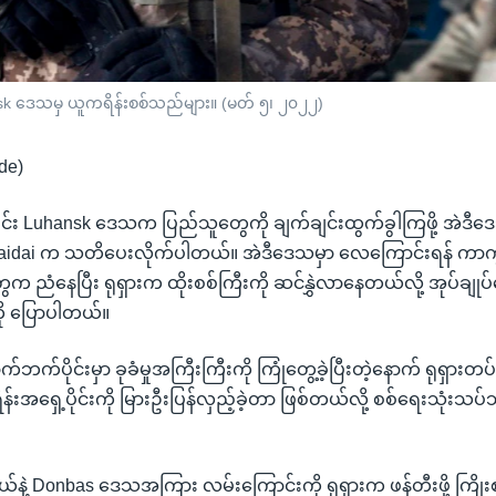
hansk ဒေသမှ ယူကရိန်းစစ်သည်များ။ (မတ် ၅၊ ၂၀၂၂)
de)
ုင်း Luhansk ဒေသက ပြည်သူတွေကို ချက်ချင်းထွက်ခွါကြဖို့ အဲဒီဒေသ
y Gaidai က သတိပေးလိုက်ပါတယ်။ အဲဒီဒေသမှာ လေကြောင်းရန် ကာ
ညံနေပြီး ရုရှားက ထိုးစစ်ကြီးကို ဆင်နွှဲလာနေတယ်လို့ အုပ်ချုပ်
ကို ပြောပါတယ်။
ောက်ဘက်ပိုင်းမှာ ခုခံမှုအကြီးကြီးကို ကြုံတွေ့ခဲ့ပြီးတဲ့နောက် ရုရှာ
ရိန်းအရှေ့ပိုင်းကို မြားဦးပြန်လှည့်ခဲ့တာ ဖြစ်တယ်လို့ စစ်ရေးသုံးသ
ွယ်နဲ့ Donbas ဒေသအကြား လမ်းကြောင်းကို ရုရှားက ဖန်တီးဖို့ ကြိ