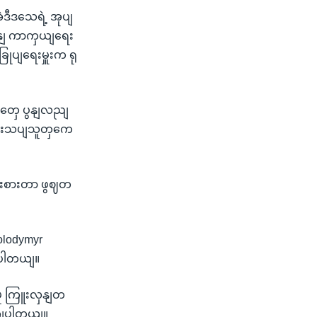
ဲဒီဒသေရဲ့ အုပျ
ရနျ ကာကှယျရေး
ုပျရေးမှူးက ရု
းတပျတှေ ပွနျလညျ
းသုံးသပျသူတှကေ
ွိုးစားတာ ဖွဈတ
lodymyr
ကျပါတယျ။
မှု ကြူးလှနျတ
ုကျပါတယျ။