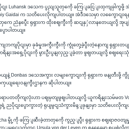
ိုငျး Luhansk ဒသေက ပွညျသူတှကေို ခကြျခငြျးထှကျခှါကွဖို့ အ
Serhiy Gaidai က သတိပေးလိုကျပါတယျ။ အဲဒီဒသေမှာ လကွေောငျး
 ညံနပွေီး ရုရှားက ထိုးစဈကွီးကို ဆငျနှှဲလာနတေယျလို့ အုပျခြ
ု ပွောပါတယျ။
ောကျဘကျပိုငျးမှာ ခုခံမှုအကွီးကွီးကို ကွုံတှေ့ခဲ့ပွီးတဲ့နောကျ ရုရှာ
 ယူကရိနျးအရှေ့ပိုငျးကို မွားဦးပွနျလှည့ျခဲ့တာ ဖွဈတယျလို့ စဈရေ
ှယျနဲ့ Donbas ဒသေအကွား လမျးကွောငျးကို ရုရှားက ဖနျတီးဖို့ က
 ကာကှယျရေးဝနျကွီးဌာနက ဆိုပါတယျ။
ရောပတတိုကျလုံးဟာ ပဈမှတျဖွဈပါတယျလို့ ယူကရိနျးသမ်မတ Vo
ရဲ့ ညပိုငျးပွောကွားတဲ့ ရုပျမွငျသံကွားမိန့ျခှနျးမှာ သတိပေးလို
Bucha မွို့ကို ဖကြျဆီးခဲ့တာတှကေို ကွည့ျပွီး ရုရှားက စဈရာဇဝတျ
ာျမရှငျဥက်ကဌ Ursula von der Leyen က စနနေေ့မှာ စှပျစှဲလိ