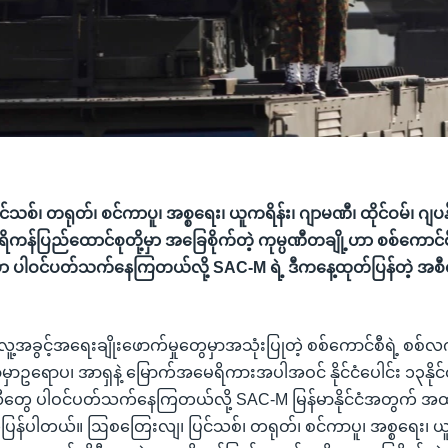
်၊ တရုတ်၊ စင်ကာပူ၊ အစ္စရေး၊ ယူကရိန်း၊ ဂျာမဏီ၊ ထိုင်ဝမ်၊ ဂျပန်၊
ရိကန်ပြည်ထောင်စုတို့မှာ အခြေစိုက်တဲ့ ကုမ္ပဏီတချို့ဟာ စစ်ကောင်
မှာ ပါဝင်ပတ်သက်နေကြတယ်လို့ SAC-M ရဲ့ ဒီကနေ့ထုတ်ပြန်တဲ့ အစီရ
်း လူ့အခွင့်အရေးချိုးဖောက်မှုတွေမှာအသုံးပြုတဲ့ စစ်ကောင်စီရဲ့ စစ်
မှာဥရောပ၊ အာရှနဲ့ မြောက်အမေရိကားအပါအဝင် နိုင်ငံပေါင်း ၁၃နိ
ပဏီတွေ ပါဝင်ပတ်သက်နေကြတယ်လို့ SAC-M မြန်မာနိုင်ငံအတွက် အ
ြန်ပါတယ်။ ဩစတြေးလျ၊ ပြင်သစ်၊ တရုတ်၊ စင်ကာပူ၊ အစ္စရေး၊ ယူ