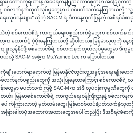
 ရုရှား၊ တောင်ကိုရီယားနဲ့ အမေရိကန်ပြည်ထောင်စုတို့မှာ အခြေစိုက်တဲ့
ရဲ့ စစ်လက်နက်ထုတ်လုပ်မှုတွေမှာ ပါဝင်ပတ်သက်နေကြတယ်လို့ "
ပွားရေးလုပ်ငန်းများ" ဆိုတဲ့ SAC-M ရဲ့ ဒီကနေ့ထုတ်ပြန်တဲ့ အစီရင်ခံစ
သိတဲ့ စစ်ကောင်စီရဲ့ ကာကွယ်ရေးပစ္စည်းစက်ရုံတွေက စစ်လက်နက်ထ
ီတွေက ထောက်ပံ့ ပံ့ပိုးနေကြတယ်လို့ ဆိုပါတယ်။ မြန်မာလူထုကို နေ့စ
ကျူးလွန်နိုင်ဖို့ စစ်ကောင်စီရဲ့ စစ်လက်နက်ထုတ်လုပ်မှုတွေမှာ ဒီကုမ္
်လို့ SAC-M အဖွဲ့က Ms.Yanhee Lee က ပြောပါတယ်။
ိုချိုးဖောက်ရာရောက်တဲ့ မြန်မာနိုင်ငံတွင်းလူ့အခွင့်အရေးချိုးဖောက်
စစ်လက်နက်ပစ္စည်းတွေကို အသုံးပြုနေတာကြောင့်၊ စစ်ကောင်စီရဲ့ 
ငန်းတွေမှာ မပတ်သက်ကြဖို့ SAC-M က အဲဒီ လုပ်ငန်းကုမ္ပဏီတွေကို တ
တယ်။ မြန်မာစစ်ကောင်စီရဲ့ ကာကွယ်ရေးဝန်ကြီးဌာနနဲ့ စစ်လက်နက
င်ရာ ပေါက်ကြားလာတဲ့ မှတ်တမ်းတွေ၊ မြန်မာစစ်တပ်နဲ့ပတ်သက်ခဲ့သူတဦး
အခြားဓါတ်ပုံအထောက်အထားတွေအပေါ် တည်ပြီး ဒီအစီရင်ခံစာကို ပြ