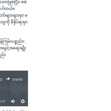
တာဖြစ်ပြီး၊ စစ်
ြစ်ပါတယ်။
ော်များများမှာ မ
ကို ဖိနှိပ်ရာမှာ
်ကြမ်းပစ္စည်း၊
အခွင့်အရေးချိုး
လည်း
D
SHARE
1:37