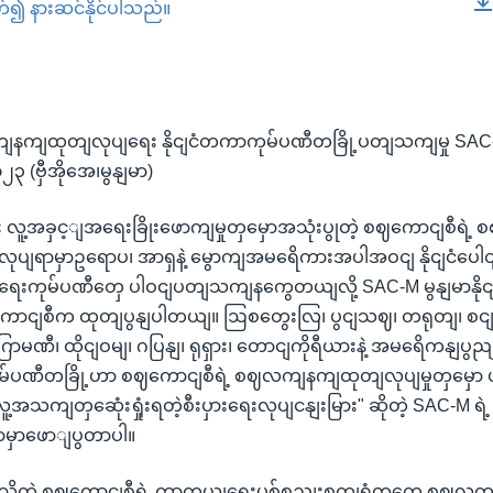
တ်၍ နားဆင်နိုင်ပါသည်။
EMBED
နကျထုတျလုပျရေး နိုငျငံတကာကုမ်ပဏီတခြို့ပတျသကျမှု SAC-
၂၃ (ဗှီအိုအေ၊မွနျမာ)
ှငျး လူ့အခှင့ျအရေးခြိုးဖောကျမှုတှမှောအသုံးပွုတဲ့ စဈကောငျစီရ
ပျရာမှာဥရောပ၊ အာရှနဲ့ မွောကျအမရေိကားအပါအဝငျ နိုငျငံပေါငျ
းရေးကုမ်ပဏီတှေ ပါဝငျပတျသကျနကွေတယျလို့ SAC-M မွနျမာနို
ောငျစီက ထုတျပွနျပါတယျ။ ဩစတွေးလြ၊ ပွငျသဈ၊ တရုတျ၊ စငျ
ဂြာမဏီ၊ ထိုငျဝမျ၊ ဂပြနျ၊ ရုရှား၊ တောငျကိုရီယားနဲ့ အမရေိကနျပွညျ
ကုမ်ပဏီတခြို့ဟာ စဈကောငျစီရဲ့ စဈလကျနကျထုတျလုပျမှုတှမှေ
့အသကျတှဆေုံးရှုံးရတဲ့စီးပှားရေးလုပျငနျးမြား" ဆိုတဲ့ SAC-M ရဲ
စာမှာဖောျပွတာပါ။
ားသိတဲ့ စဈကောငျစီရဲ့ ကာကှယျရေးပစ်စညျးစကျရုံတှကေ စဈလ