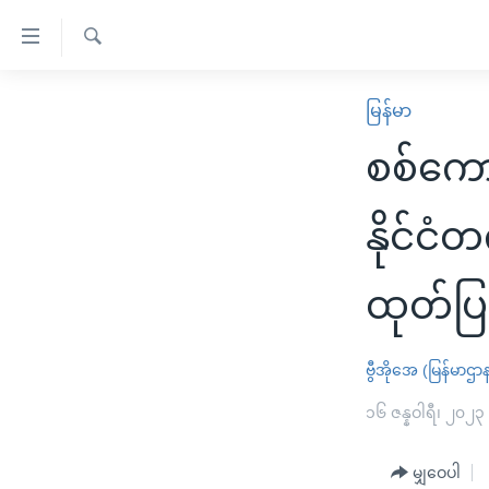
သုံး
ရ
ရှာဖွေ
လွယ်ကူ
မူလစာမျက်နှာ
မြန်မာ
ရ
စေ
မြန်မာ
လာ
စစ်ကေ
သည့်
ဒ်
ကမ္ဘာ့သတင်းများ
Link
ဗွီဒီယို
နိုင်ငံတကာ
နိုင်င
များ
သတင်းလွတ်လပ်ခွင့်
အမေရိကန်
ပင်မ
ထုတ်ပြ
ရပ်ဝန်းတခု လမ်းတခု အလွန်
တရုတ်
အကြောင်းအရာ
အင်္ဂလိပ်စာလေ့လာမယ်
အစ္စရေး-ပါလက်စတိုင်း
သို့
ဗွီအိုအေ (မြန်မာဌာ
အပတ်စဉ်ကဏ္ဍများ
အမေရိကန်သုံးအီဒီယံ
ကျော်
ကြည့်
ရေဒီယိုနှင့်ရုပ်သံ အချက်အလက်များ
၁၆ ဇန္နဝါရီ၊ ၂၀၂၃
မကြေးမုံရဲ့ အင်္ဂလိပ်စာ
ရေဒီယို
ရန်
ရေဒီယို/တီဗွီအစီအစဉ်
ရုပ်ရှင်ထဲက အင်္ဂလိပ်စာ
တီဗွီ
ပင်မ
မျှဝေပါ