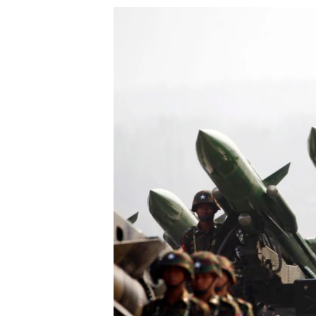
သုတပဒေသာ အင်္ဂလိပ်စာ
အ
ညွန်း
စာမျက်နှာ
သို့
ကျော်
ကြည့်
ရန်
ရှာဖွေ
ရန်
နေရာ
သို့
ကျော်
ရန်