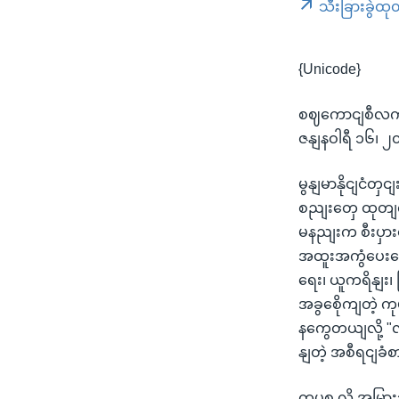
သီးခြားခွဲထု
{Unicode}
စဈကောငျစီလကျ
ဇနျနဝါရီ ၁၆၊ ၂၀
မွနျမာနိုငျငံတ
စညျးတှေ ထုတျလု
မနညျးက စီးပှာ
အထူးအကွံပေးက
ရေး၊ ယူကရိနျး၊ 
အခွစေိုကျတဲ့ 
နကွေတယျလို့ "လူ
နျတဲ့ အစီရငျခံ
ကပစ လို့ အမြ