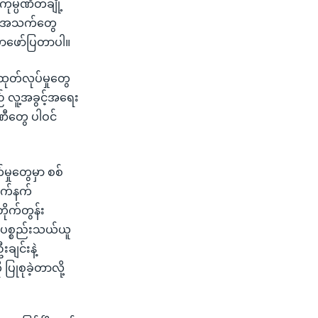
 ကုမ္ပဏီတချို့
လူ့အသက်တွေ
ာမှာဖော်ပြတာပါ။
ုတ်လုပ်မှုတွေ
ဉ် လူ့အခွင့်အရေး
ပဏီတွေ ပါဝင်
မှုတွေမှာ စစ်
လက်နက်
ိုက်တွန်း
်ပစ္စည်းသယ်ယူ
ချင်းနဲ့
ုစုခဲ့တာလို့