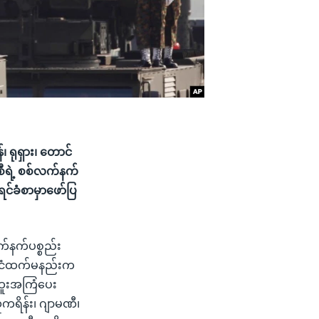
 ရုရှား၊ တောင်
စီရဲ့ စစ်လက်နက်
င်ခံစာမှာဖော်ပြ
လက်နက်ပစ္စည်း
ုင်ငံထက်မနည်းက
ထူးအကြံပေး
ကရိန်း၊ ဂျာမဏီ၊