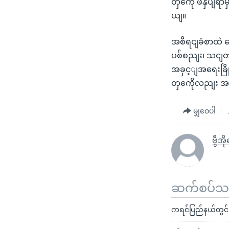
တှကေို ဖိနှိပ
ယျ။
အစီရငျခံစာထဲ 
ပစ်စညျး၊ သငျတန
အခှင့ျအရေးခြို
တှကေိုလညျး အန
မျှဝေပါ
ဗွီအ
ဆက်စပ်သတင
ကရင်ပြည်နယ်တွင်း 