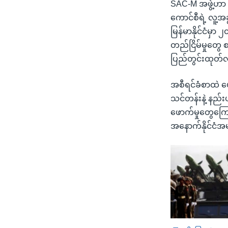
SAC-M အဖွဲ့ဟာ မ
ကောင်စီရဲ့ လူ့အ
မြန်မာနိုင်ငံမှ
တည်ငြိမ်မှုတွေ 
ပြည်တွင်းထုတ်
အစီရင်ခံစာထဲ ဖေ
သင်တန်းနဲ့ နည်း
ဖောက်မှုတွေကြော
အနောက်နိုင်ငံအ