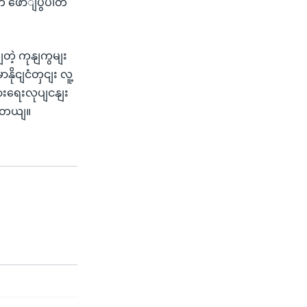
M က ဖောျပွပါတ
ဲ့ ကုနျကွမျး
ုငျငံတှငျး လူ့
ားရေးလုပျငနျး
ေါတယျ။