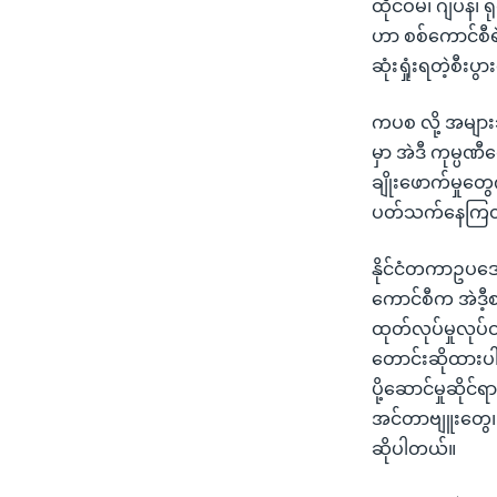
ထိုင်ဝမ်၊ ဂျပန်၊
ဟာ စစ်ကောင်စီ
ဆုံးရှုံးရတဲ့စီး
ကပစ လို့ အများ
မှာ အဲဒီ ကုမ္ပဏ
ချိုးဖောက်မှုတွေ
ပတ်သက်နေကြတယ
နိုင်ငံတကာဥပဒေက
ကောင်စီက အဲဒီ့
ထုတ်လုပ်မှုလုပ်
တောင်းဆိုထားပါ
ပို့ဆောင်မှုဆို
အင်တာဗျူးတွေ၊ 
ဆိုပါတယ်။