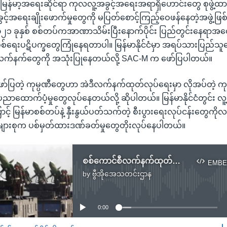
ြန်မာ့အရေးဆိုင်ရာ ကုလလူ့အခွင့်အရေးအရာရှိဟောင်းတွေ စုဖွဲ့ထား
ခွင့်အရေးချိုးဖောက်မှုတွေကို မပြတ်စောင့်ကြည့်ဝေဖန်နေတဲ့အဖွဲ့ဖ
ာ ၂၀၂၁ ခုနှစ် စစ်တပ်ကအာဏာသိမ်းပြီးနောက်ပိုင်း ပြည်တွင်းနေရာအတ
စစ်ရေးပဋိပက္ခတွေကြုံနေရတာပါ။ မြန်မာနိုင်ငံမှာ အရပ်သားပြည်သူတွေ
လက်နက်တွေကို အသုံးပြုနေတယ်လို့ SAC-M က ဖော်ပြပါတယ်။
ာ်ပြတဲ့ ကုမ္ပဏီတွေဟာ အဲဒီလက်နက်ထုတ်လုပ်ရေးမှာ လိုအပ်တဲ့ ကုန
ပညာထောက်ပံ့မှုတွေလုပ်နေတယ်လို့ ဆိုပါတယ်။ မြန်မာနိုင်ငံတွင်း လူ့
င့် မြန်မာစစ်တပ်နဲ့ နှီးနွယ်ပတ်သက်တဲ့ စီးပွားရေးလုပ်ငန်းတွေကို
များစုက ပစ်မှတ်ထားဒဏ်ခတ်မှုတွေတိုးလုပ်နေပါတယ်။
စစ်ကောင်စီလက်နက်ထုတ်လုပ်ရေး နိုင်ငံတကာကုမ္ပဏီတချို့ပတ်သက်မှု SAC-M ထုတ်ပြန်
EMBE
by
ဗွီအိုအေသတင်းဌာန
No media source currently available
0:00