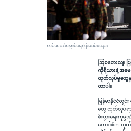
တပ်မတော်နေ့စစ်ရေးပြအခမ်းအနား
ဩစတေးလျ၊ ပြင်သစ
ကိုရီယားနဲ့ အမေ
ထုတ်လုပ်မှုတွေ
တာပါ။
မြန်မာနိုင်ငံတွင
တွေ ထုတ်လုပ်ရာ
စီးပွားရေးကုမ္
ကောင်စီက ထုတ်ပ