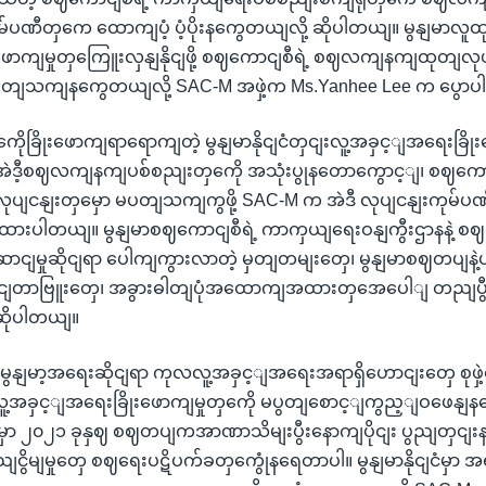
ကုမ်ပဏီတှကေ ထောကျပံ့ ပံ့ပိုးနကွေတယျလို့ ဆိုပါတယျ။ မွနျမာလူထု
ဖောကျမှုတှကြေူးလှနျနိုငျဖို့ စဈကောငျစီရဲ့ စဈလကျနကျထုတျလုပျမ
ပတျသကျနကွေတယျလို့ SAC-M အဖှဲ့က Ms.Yanhee Lee က ပွော
ေိုခြိုးဖောကျရာရောကျတဲ့ မွနျမာနိုငျငံတှငျးလူ့အခှင့ျအရေးခြိုး
ဒီ့စဈလကျနကျပစ်စညျးတှကေို အသုံးပွုနတောကွောင့ျ၊ စဈကော
ုပျငနျးတှမှော မပတျသကျကွဖို့ SAC-M က အဲဒီ လုပျငနျးကုမ်ပဏ
ုထားပါတယျ။ မွနျမာစဈကောငျစီရဲ့ ကာကှယျရေးဝနျကွီးဌာနနဲ့
ောငျမှုဆိုငျရာ ပေါကျကွားလာတဲ့ မှတျတမျးတှေ၊ မွနျမာစဈတပျနဲ
ငျတာဗြူးတှေ၊ အခွားဓါတျပုံအထောကျအထားတှအေပေါျ တညျပွီး
ု့ ဆိုပါတယျ။
မွနျမာ့အရေးဆိုငျရာ ကုလလူ့အခှင့ျအရေးအရာရှိဟောငျးတှေ စုဖှဲ့
ူ့အခှင့ျအရေးခြိုးဖောကျမှုတှကေို မပွတျစောင့ျကွည့ျဝဖေနျနတ
ငျငံမှာ ၂၀၂၁ ခုနှဈ စဈတပျကအာဏာသိမျးပွီးနောကျပိုငျး ပွညျတှ
ညျငွိမျမှုတှေ စဈရေးပဋိပက်ခတှကွေုံနရေတာပါ။ မွနျမာနိုငျငံမှာ