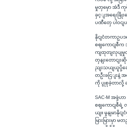
မှုတှမှော အဲဒီ 
ခှင့ျအရေးခြိုး
ပဏီတှေ ပါဝငျ
နိုငျငံတကာဥပဒက
စဈကောငျစီက အဲ
ကျထုတျလုပျမှုလ
တှနျးတောငျးဆိ
ညျးသယျယူပို့ဆ
တဦးခငြျးနဲ့ အ
ကို ပွုစုခဲ့တာလိ
SAC-M အဖှဲ့ဟာ 
စဈကောငျစီရဲ့ လ
ယျ။ မွနျမာနို
မြားမြားမှာ မတ