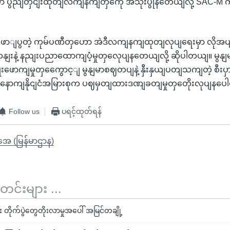
ျရာမှာ ပွညျတှငျးထုတျလကျနကျတှကေို အသုံးပွုနတေယျလို့ SAC-
ဖောျပွတဲ့ ကုမ်ပဏီတှဟော အဲဒီလကျနကျထုတျလုပျရေးမှာ လိုအပျတ
ျးနဲ့ နညျးပညာထောကျပံ့မှုတှလေုပျနတေယျလို့ ဆိုပါတယျ။ မွနျမာနိ
းဖောကျမှုတှကွေောင့ျ မွနျမာစဈတပျနဲ့ နှီးနှယျပတျသကျတဲ့ စီးပှ
ောကျနိုငျငံအမြားစုက ပဈမှတျထားဒဏျခတျမှုတှတေိုးလုပျနပ
Follow us
ပရင့်ထုတ်ရန်
ိုအေ (မြန်မာဌာန)
်းများ ...
တိုက်ပွဲတွေတိုးလာမှုအပေါ် အမြင်တချို့