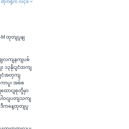
တိုက်ရိုက် လင့်ခ်
SHARE
M ထုတျပွနျ
ဲ့ စဈလကျနကျပစ်
း ၁၃နိုငျငံထကျ
ငျငံအတှကျ
ကာပူ၊ အစ်စ
ထောငျစုတို့မှာ
ာ ပါဝငျပတျသကျ
့ ဒီကနေ့ထုတျပွ
ကျနကျထုတျလုပျ