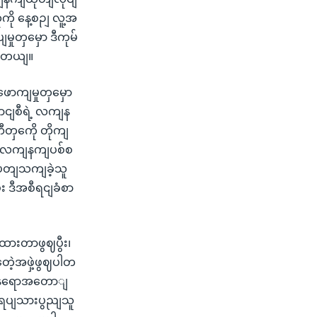
ကို နေ့စဉျ လူ့အ
ှုတှမှော ဒီကုမ်
ပါတယျ။
ဖောကျမှုတှမှော
ငျစီရဲ့ လကျန
ီတှကေို တိုကျ
 စဈလကျနကျပစ်စ
့ပတျသကျခဲ့သူ
 ဒီအစီရငျခံစာ
ထားတာဖွဈပွီး၊
ေဲ့အဖှဲ့ဖွဈပါတ
ငျးနရောအတောျ
 အရပျသားပွညျသူ