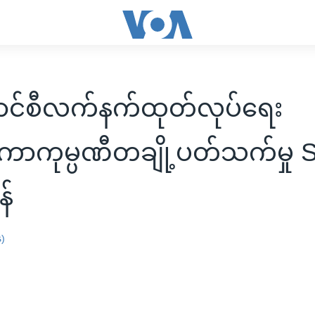
ာင်စီလက်နက်ထုတ်လုပ်ရေး
ံတကာကုမ္ပဏီတချို့ပတ်သက်မှု
န်
န)