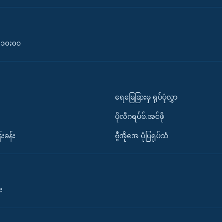
၀-၁၀း၀၀
ရေမြေခြားမှ ရုပ်ပုံလွှာ
ပိုလီဂရပ်ဖ်.အင်ဖို
်းခန်း
ဗွီအိုအေ ပုံပြရုပ်သံ
း