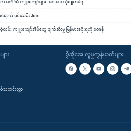
ဲ မတိုင်မီ ကျူးကျော်များ အင်အား သုံးဖျက်ခံရ
ရောက် မင်းသမီး Jolie
ဲ့လမ်း ကျူးကျော်အိမ်တွေ ဖျက်ဆီးမှု မြန်မာအစိုးရကို ဝေဖန်
ုများ
ဗွီအိုအေ လူမှုကွန်ယက်များ
းလ်သတင်းလွှာ