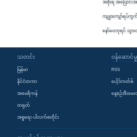
အစိုးရ အပြောင်းအလ
ကျူးကျော်ရပ်ကွက်
နော်ဝေဘုရင် သွားတ
သတင်း
၀န်ဆောင်မှ
မြန်မာ
RSS
နိုင်ငံတကာ
ပေါ့ဒ်ကတ်စ်
အမေရိကန်
နေ့စဉ်အီးမေ
တရုတ်
အစ္စရေး-ပါလက်စတိုင်း