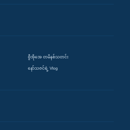
ဗွီအိုအေ တမိနစ်သတင်း
နော်သဇင်ရဲ့ Vlog