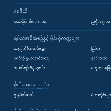
ရေဒီယို
နံနက်ပိုင်း ၆း၀၀-ရး၀၀
ညပိုင်း ၉း၀
ရုပ်သံအစီအစဉ်နှင့် ဗွီဒီယိုကဏ္ဍများ
နေ့စဉ်တီဗွီသတင်းလွှာ
မြန်မာ
ရေဒီယို ရုပ်သံအစီအစဉ်
နိုင်ငံတကာ
အပတ်စဉ်တီဗွီမဂ္ဂဇင်း
တွေ့ဆုံမေးမြန
ဗွီအိုအေအကြောင်း
ဌာနမိတ်ဆက်
မီတာလှိုင်းမျာ