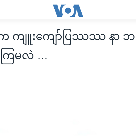
န်က ကျူးကျော်ပြဿဿ နာ ဘယ
်းကြမလဲ …