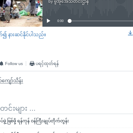
by
ဗွီအိုအေသတင်းဌာန
No media source currently available
0:00
တ်၍ နားဆင်နိုင်ပါသည်။
EMBED
Follow us
ပရင့်ထုတ်ရန်
်ကျော်သိန်း
်းများ ...
ွဲ့ ဖြစ်ဖို့ ရန်ကုန် ဝန်ကြီးချုပ်တိုက်တွန်း