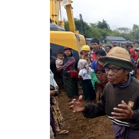
သုတပဒေသာ အင်္ဂလိပ်စာ
အ
ညွန်း
စာမျက်နှာ
သို့
ကျော်
ကြည့်
ရန်
ရှာဖွေ
ရန်
နေရာ
သို့
ကျော်
ရန်