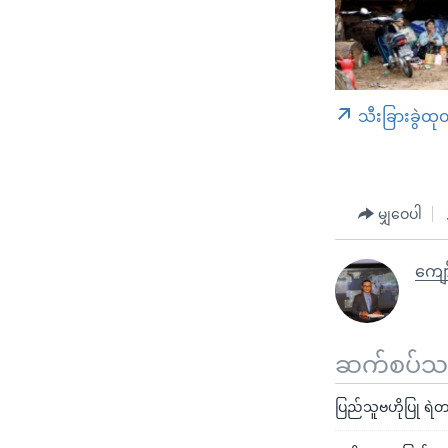
သီးခြားခွဲထု
မျှဝေပါ
ကျော
ဆက်စပ်သတင
ပြည်သူဗဟိုပြု ရဲတပ်ဖ