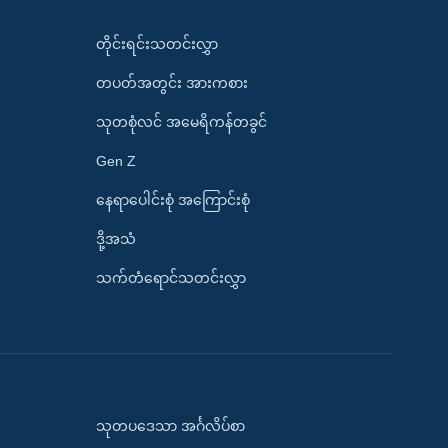
တိုင်းရင်းသတင်းလွှာ
တပတ်အတွင်း အားကစား
သုတစုံလင် အမေရိကန်တခွင်
Gen Z
နေရာပေါင်းစုံ အကြောင်းစုံ
ဒို့အသံ
သက်တံရောင်သတင်းလွှာ
သုတပဒေသာ အင်္ဂလိပ်စာ