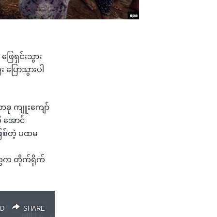
ဖြေရှင်းသွား
ြီး ပြောသွားပါ
တခု ကျူးကျော်
ု အောင်
ဖြစ်တဲ့ ပထမ
က တိုက်ရိုက်
D
SHARE