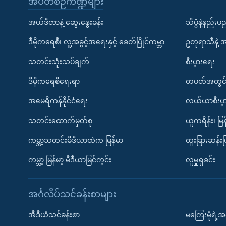
အပတ်စဉ်ကဏ္ဍများ
အယ်ဒီတာနဲ့ ဆွေးနွေးခန်း
သိပ္ပံနဲ့နည်း
ဒီမိုကရေစီ၊ လူ့အခွင့်အရေးနှင့် ခေတ်ပြိုင်ကမ္ဘာ
ဥတုရာသီနဲ့ 
သတင်းသုံးသပ်ချက်
စီးပွားရေး
ဒီမိုကရေစီရေးရာ
တပတ်အတွင်
အမေရိကန်နိုင်ငံရေး
လယ်ယာစီးပွ
သတင်းထောက်မှတ်စု
ယူကရိန်း၊ မြန
ကမ္ဘာ့သတင်းမီဒီယာထဲက မြန်မာ
ထူးခြားဆန်း
ကမ္ဘာ့ မြန်မာ့ မီဒီယာမြင်ကွင်း
လူမှုရှုခင်း
အင်္ဂလိပ်သင်ခန်းစာများ
အီဒီယံသင်ခန်းစာ
မကြေးမုံရဲ့အင