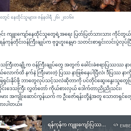
ားတွင် နေထိုင်သူများ။ ဇန်နဝါရီ ၂၆၊ ၂၀၁၆။
တွင်း ကျူးကျော်နေထိုင်သူတွေရဲ့အရေး ပြတ်ပြတ်သားသား ကိုင်တွယ် 
်ကုန်တိုင်းဝန်ကြီးချုပ်က ဗုဒ္ဓဟူးနေ့မှာ သတင်းစာရှင်းလင်းပွဲလုပ်ပ
ဒေသကြီးတချို့က ဝန်ကြီးချုပ်တွေ အတွက် ခေါင်းခဲစရာပြဿဿ နာ
ောက်ထိ နက်နဲ ကြီးမားတဲ့ ပြဿ နာဖြစ်နေပါပြီလဲ၊ ဒီပြဿ နာကိ
ြေရှင်းနိုင်ဖို့ ဘာတွေလုပ်သင့်သလဲဆိုတာကို ပင်တိုင်ဆွေးနွေးသူတွေ
တိုင်းဒေသကြီး လွှတ်တော် ကိုယ်စားလှယ် ဒေါက်တာညိုညိုသင်း၊
း အကျိုးဆောင်ကွန်ယက် က ဦးဇော်ရန်းတို့နဲ့အတူ သောတရှင်တွေ
းထားပါတယ်။
ရန်ကုန်က ကျူးကျော်ပြဿနာ ဘယ်လို ဖြေရှင်းကြမလဲ …
EMBE