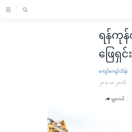
သုံး
ရ
ရှာဖွေ
လွယ်ကူ
မူလစာမျက်နှာ
ရ
ရန်ကု
စေ
မြန်မာ
လာ
သည့်
ဒ်
ကမ္ဘာ့သတင်းများ
ဖြေရှင
Link
ဗွီဒီယို
နိုင်ငံတကာ
များ
သတင်းလွတ်လပ်ခွင့်
အမေရိကန်
ကျော်ကျော်သိန်း
ပင်မ
ရပ်ဝန်းတခု လမ်းတခု အလွန်
တရုတ်
၂၈ ေမ၊ ၂၀၁၆
အကြောင်းအရာ
အင်္ဂလိပ်စာလေ့လာမယ်
အစ္စရေး-ပါလက်စတိုင်း
သို့
မျှဝေပါ
အပတ်စဉ်ကဏ္ဍများ
အမေရိကန်သုံးအီဒီယံ
ကျော်
ကြည့်
ရေဒီယိုနှင့်ရုပ်သံ အချက်အလက်များ
မကြေးမုံရဲ့ အင်္ဂလိပ်စာ
ရေဒီယို
ရန်
ရေဒီယို/တီဗွီအစီအစဉ်
ရုပ်ရှင်ထဲက အင်္ဂလိပ်စာ
တီဗွီ
ပင်မ