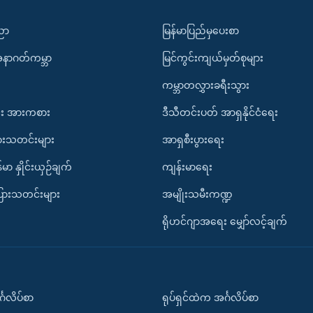
ပညာ
မြန်မာပြည်မှပေးစာ
အနာဂတ်ကမ္ဘာ
မြင်ကွင်းကျယ်မှတ်စုများ
ကမ္ဘာတလွှားခရီးသွား
း အားကစား
ဒီသီတင်းပတ် အာရှနိုင်ငံရေး
ားသတင်းများ
အာရှစီးပွားရေး
်မာ နှိုင်းယှဉ်ချက်
ကျန်းမာရေး
ပြားသတင်းများ
အမျိုးသမီးကဏ္ဍ
ရိုဟင်ဂျာအရေး မျှော်လင့်ချက်
်္ဂလိပ်စာ
ရုပ်ရှင်ထဲက အင်္ဂလိပ်စာ