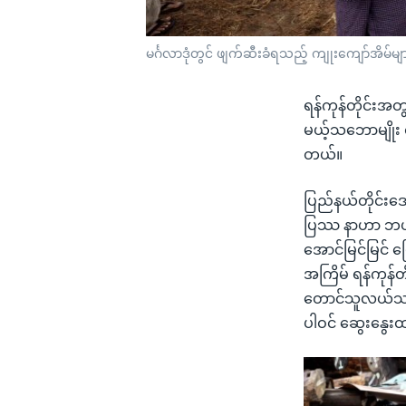
မင်္ဂလာဒုံတွင် ဖျက်ဆီးခံရသည့် ကျုးကျော်အိမ်မျ
ရန်ကုန်တိုင်းအ
မယ့်သဘောမျိုး ရန
တယ်။
ပြည်နယ်တိုင်း
ပြဿ နာဟာ ဘယ်လ
အောင်မြင်မြင် ဖ
အကြိမ် ရန်ကုန်
တောင်သူလယ်သမာ
ပါဝင် ဆွေးနွေ