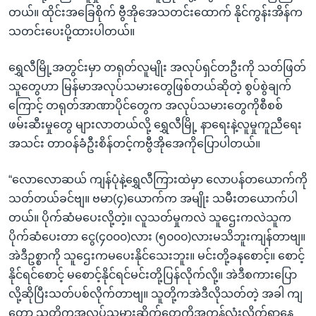
တယ်။ ထိုင်းအခြေစိုက် ဗွီအိုအေသတင်းထောက် နိုင်ကွန်းအိန်က
သတင်းပေးပို့ထားပါတယ်။
ရွှေလီမြို့အတွင်းမှာ တရုတ်လူမျိုး အလုပ်ရှင်တဦးကို သတ်ဖြတ်
သူတွေဟာ မြန်မာအလုပ်သမားတွေဖြစ်တယ်ဆိုတဲ့ စွပ်စွဲချက်
ကြောင့် တရုတ်အာဏာပိုင်တွေက အလုပ်သမားတွေကိုစီစစ်
ဖမ်းဆီးမှုတွေ များလာတယ်လို့ ရွှေလီမြို့ နာရေးနဲ့လူမှုကူညီရေး
အသင်း တာဝန်ခံဦးစိန်တင့်ကဗွီအိုအေကိုပြောပါတယ်။
“လောလောဆယ် ကျန်ပုံနဲ့ရွှေလီကြားထဲမှာ လောပန်တယောက်ကို
သတ်တယ်ခင်ဗျ။ ဗမာ(၄)ယောက်က အမျိုး သမီးတယောက်ပါ
တယ်။ ပိုက်ဆံမပေးလို့တဲ့။ လူသတ်မှုကလဲ သူဌေးကလဲသူက
ပိုက်ဆံပေးတာ ငွေ(၄၀၀၀)လား (၅၀၀၀)လားမသိဘူးကျန်တာဗျ။
အဲဒီဥစ္စာကို သူဌေးကမပေးနိုင်သေးဘူး။ မင်းတို့ခနစောင့်။ စောင့်
နိုင်ရင်စောင့် မစောင့်နိုင်ရင်မင်းတို့ပြန်လိုက်လို့။ အဲဒီစကားပြော
လို့ဆိုပြီးသတ်ပစ်လိုက်တာဗျ။ သူတို့ကအဲဒီလိုသတ်တဲ့ အခါ ကျ
တော့ သူတို့ကအလုပ်သမားဆိုက်တွေကိုအကုန်လုံးလိုက်ရှာနေ