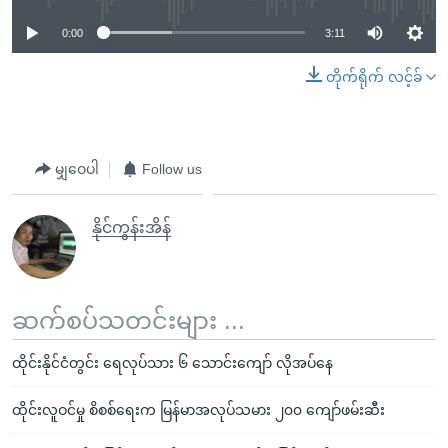
0:00
3:11
တိုက်ရိုက် လင့်ခ်
မျှဝေပါ
Follow us
နိုင်ကွန်းအိန်
ဆက်စပ်သတင်းများ ...
ထိုင်းနိုင်ငံတွင်း ရေလုပ်သား ၆ သောင်းကျော် လိုအပ်နေ
ထိုင်းလူဝင်မှု စိစစ်ရေးက မြန်မာအလုပ်သမား ၂၀၀ ကျော်ဖမ်းဆီး