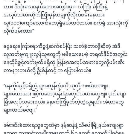
တာ။ ဒီသုံးလေးရက်တောအတွင်းမှာ။ သဲကြီး မဲကြီးနဲ့
အလုပ်သမားဆိုက်ကြီးမှန်သမျှကိုလိုက်ဖမ်းနေတာ။
လူ(၁၀၀)ကျော်လောက်တော့ရှိမယ်ထင်တယ်။ စက်ရုံ အားလုံးကို
လိုက်ဖမ်းတာ။”
ငွေရေးကြေးရေးကိစ္စနဲ့ဆက်စပ်ပြီး သတ်ခဲ့တာလို့ဆိုတဲ့ အဲဒီ
လူသတ်မှုကျူးလွန်သူတွေကို မမိသေးပေမဲ့ တရုတ်နိုင်ငံအတွင်း
နေထိုင်ခွင့်လက်မှတ်မရှိတဲ့ မြန်မာအလုပ်သမားတွေကိုဖမ်းဆီး
တာများတယ်လို့ ဦးစိန်တင့် က ပြောပါတယ်။
“နေထိုင်ခွင့်မရှိတဲ့သူအကုန်လုံးကို သူတို့ကဖမ်းတာဗျ။
များသောအားဖြင့်ကတော့ပန်းရံအလုပ်သမားတွေဗျ။ ငှက်ပျော
ခြံအလုပ်သမားရယ်။ နောက်ကြံခုတ်တဲ့တဲ့လူရယ်။ အဲတာတွေ
များတယ်ခင်ဗျ။”
ဖမ်းဆီးခံထားရသူတွေထဲမှာ နမ့်ဆန်နဲ့ သီပေါမြို့နယ်ကျေးရွာ
တွေက တအာင်းလူမျိုးအယောက် ၆၀ ကျော် လောက်ပါဝင်နေ