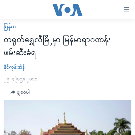
သုံး
ရ
လွယ်ကူ
မြန်မာ
မူလစာမျက်နှာ
စေ
တရုတ်ရွှေလီမြို့မှာ မြန်မာရာဂဏန်း
မြန်မာ
သည့်
ဖမ်းဆီးခံရ
ကမ္ဘာ့သတင်းများ
Link
ဗွီဒီယို
နိုင်ငံတကာ
နိုင်ကွန်းအိန်
များ
သတင်းလွတ်လပ်ခွင့်
အမေရိကန်
၂၉ ႏိုဝင္ဘာ၊ ၂၀၁၈
ပင်မ
ရပ်ဝန်းတခု လမ်းတခု အလွန်
တရုတ်
အကြောင်းအရာ
မျှဝေပါ
သို့
အင်္ဂလိပ်စာလေ့လာမယ်
အစ္စရေး-ပါလက်စတိုင်း
ကျော်
အပတ်စဉ်ကဏ္ဍများ
အမေရိကန်သုံးအီဒီယံ
ကြည့်
ရေဒီယိုနှင့်ရုပ်သံ အချက်အလက်များ
မကြေးမုံရဲ့ အင်္ဂလိပ်စာ
ရေဒီယို
ရန်
ပင်မ
ရေဒီယို/တီဗွီအစီအစဉ်
ရုပ်ရှင်ထဲက အင်္ဂလိပ်စာ
တီဗွီ