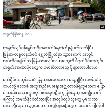
အ
သုတပဒေသာ အင်္ဂလိပ်စာ
ညွန်း
Learning English
စာမျက်နှာ
သို့
ဗွီအိုအေ လူမှုကွန်ယက်များ
ကျော်
ကြည့်
တရုတ်မြန်မာနယ်စပ်
ရန်
ဘာသာစကားများ
ရှာဖွေ
တရုတ်လုပ်ငန်းရှင်တဦးအသတ်ခံရတဲ့ကိစ္စနဲ့ပက်သက်ပြီး
ရန်
မြန်မာ-တရုတ်နယ်စပ် ရွှေလီမြို့ထဲမှာ သွားရောက် အလုပ်
နေရာ
လုပ်ကိုင်နေကြတဲ့ မြန်မာအလုပ်သမားတွေကို ဒီရက်ပိုင်းအတွင်း
သို့
တရုတ်အာဏာပိုင်တွေက ဖမ်းဆီးတာတွေ ပိုများလာပါတယ်။
ကျော်
ရန်
ရက်ပိုင်းအတွင်းမှာပဲ မြန်မာအလုပ်သမား ရာနဲ့ချီပြီး အဖမ်းခံရ
တယ်လို့ ဒေသခံ အကူအညီပေးရေးအဖွဲ့ တာဝန်ရှိသူတွေက ပြော
ပါတယ်။ ဒေသတွင်းမှာ စစ်ရေးပဋိပက္ခဖြစ်နေတဲ့ အကျိုးဆက်
ကြောင့် တဖက်နိုင်ငံထဲသွားပြီး အလုပ်လုပ်သူတွေ ပိုများလာ
တယ်လို့လည်း လူမှုအထောက်ကူပြုအဖွဲ့တွေက ထောက်ပြကြပါ