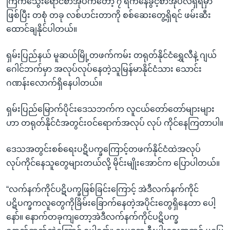
ကြက်သွေးရောင်စာအုပ်ကတော့ ၇ ရက်နေခွင့်စာအုပ်လဲရှိရမှာ
ဖြစ်ပြီး တစုံ တခု လစ်ဟင်းတာကို စစ်ဆေးတွေ့ရှိရင် ဖမ်းဆီး
ထောင်ချနိုင်ပါတယ်။
ရှမ်းပြည်နယ် မူဆယ်မြို့တဖက်ကမ်း တရုတ်နိုင်ငံရွှေလီနဲ့ ဂျယ်
ဂေါင်ဘက်မှာ အလုပ်လုပ်နေတဲ့သူမြန်မာနိုင်ငံသား သောင်း
ဂဏန်းလောက်ရှိနေပါတယ်။
ရှမ်းပြည်မြောက်ပိုင်းဒေသဘက်က လူငယ်တော်တော်များများ
ဟာ တရုတ်နိုင်ငံအတွင်းဝင်ရောက်အလုပ် လုပ် ကိုင်နေကြတာပါ။
ဒေသအတွင်းစစ်ရေးပဋိပက္ခကြောင့်တဖက်နိုင်ငံထဲအလုပ်
လုပ်ကိုင်နေသူတွေများတယ်လို့ မိုင်းမျိုးအောင်က ပြောပါတယ်။
“လက်နက်ကိုင်ပဋိပက္ခဖြစ်ခြင်းကြောင့် အဲဒီလက်နက်ကိုင်
ပဋိပက္ခကလူတွေကိုခြိမ်းခြောက်နေတဲ့အပိုင်းတွေရှိနေတာ ပေါ့
နော်။ နောက်တခုကျတော့အဲဒီလက်နက်ကိုင်ပဋိပက္ခ