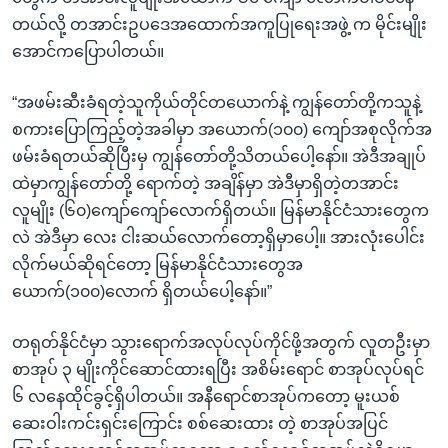
တယ်လို့ တအာင်းဥပဒေအထောက်အကူပြုရေးအဖွဲ့ က မိုင်းမျိုး
အောင်ကပြောပါတယ်။
“အဖမ်းဆီးခံရတဲ့သူကိုယ်တိုင်တယောက်နဲ့ ကျွန်တော်တို့ကသူနဲ့
စကားပြောကြည့်တဲ့အခါမှာ အယောက်(၁၀၀) ကျော်အစုလိုက်အ
ဖမ်းခံရတယ်ဆိုပြီးမှ ကျွန်တော်တို့သိတယ်ပေါ့နော်။ အဲဒီအချုပ်
ထဲမှာကျွန်တော်တို့ ရောက်တဲ့ အချိန်မှာ အဲဒီမှာရှိတဲ့တအာင်း
လူမျိုး (၆၀)ကျော်ကျော်လောက်ရှိတယ်။ မြန်မာနိုင်ငံသားတွေက
လဲ အဲဒီမှာ လေး ငါးဆယ်လောက်တော့ရှိမှာပေါ့။ အားလုံးပေါင်း
လိုက်မယ်ဆိုရင်တော့ မြန်မာနိုင်ငံသားတွေအ
ယောက်(၁၀၀)လောက် ရှိတယ်ပေါ့နော်။”
တရုတ်နိုင်ငံမှာ သွားရောက်အလုပ်လုပ်ကိုင်ဖို့အတွက် လူတဦးမှာ
စာအုပ် ၃ မျိုးကိုင်ဆောင်ထားရပြီး အစိမ်းရောင် စာအုပ်လုပ်ရင်
၆ လနေထိုင်ခွင့်ရှိပါတယ်။ အနီရောင်စာအုပ်ကတော့ မူးယစ်
ဆေးဝါးကင်းရှင်းကြောင်း စစ်ဆေးထား တဲ့ စာအုပ်အပြင်