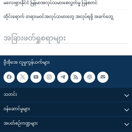
မလေးရှားနိုင်ငံ မြန်မာအလုပ်သမားစေလွှတ်မှု ပြန်စတင်
ထိုင်းရောက် တရားမဝင်အလုပ်သမားတွေ အလုပ်ရဖို့ အခက်တွေ့
အခြားဖတ်ရှုစရာများ
ဗွီအိုအေ လူမှုကွန်ယက်များ
သတင်း
၀န်ဆောင်မှုများ
အပတ်စဉ်ကဏ္ဍများ