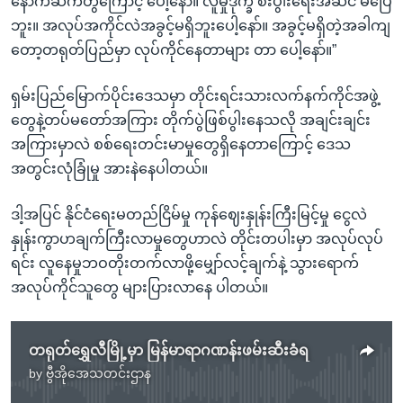
နောက်ဆက်တွဲကြောင့် ပေါ့နော်။ လူမှုဒုက္ခ စီးပွါးရေးအဆင် မပြေ
ဘူး။ အလုပ်အကိုင်လဲအခွင့်မရှိဘူးပေါ့နော်။ အခွင့်မရှိတဲ့အခါကျ
တော့တရုတ်ပြည်မှာ လုပ်ကိုင်နေတာများ တာ ပေါ့နော်။”
ရှမ်းပြည်မြောက်ပိုင်းဒေသမှာ တိုင်းရင်းသားလက်နက်ကိုင်အဖွဲ့
တွေနဲ့တပ်မတော်အကြား တိုက်ပွဲဖြစ်ပွါးနေသလို အချင်းချင်း
အကြားမှာလဲ စစ်ရေးတင်းမာမှုတွေရှိနေတာကြောင့် ဒေသ
အတွင်းလုံခြုံမှု အားနဲနေပါတယ်။
ဒါ့အပြင် နိုင်ငံရေးမတည်ငြိမ်မှု ကုန်ဈေးနှုန်းကြီးမြင့်မှု ငွေလဲ
နှုန်းကွာဟချက်ကြီးလာမှုတွေဟာလဲ တိုင်းတပါးမှာ အလုပ်လုပ်
ရင်း လူနေမှုဘဝတိုးတက်လာဖို့မျှော်လင့်ချက်နဲ့ သွားရောက်
အလုပ်ကိုင်သူတွေ များပြားလာနေ ပါတယ်။
တရုတ်ရွှေလီမြို့မှာ မြန်မာရာဂဏန်းဖမ်းဆီးခံရ
by
ဗွီအိုအေသတင်းဌာန
No media source currently available