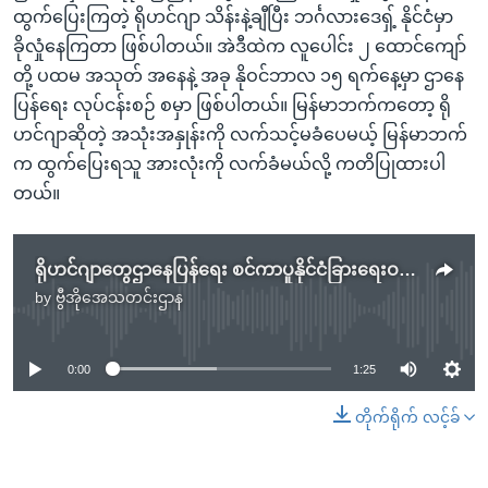
ထွက်ပြေးကြတဲ့ ရိုဟင်ဂျာ သိန်းနဲ့ချီပြီး ဘင်္ဂလားဒေရှ့် နိုင်ငံမှာ
ခိုလှုံနေကြတာ ဖြစ်ပါတယ်။ အဲဒီထဲက လူပေါင်း ၂ ထောင်ကျော်
တို့ ပထမ အသုတ် အနေနဲ့ အခု နိုဝင်ဘာလ ၁၅ ရက်နေ့မှာ ဌာနေ
ပြန်ရေး လုပ်ငန်းစဉ် စမှာ ဖြစ်ပါတယ်။ မြန်မာဘက်ကတော့ ရို
ဟင်ဂျာဆိုတဲ့ အသုံးအနှုန်းကို လက်သင့်မခံပေမယ့် မြန်မာဘက်
က ထွက်ပြေးရသူ အားလုံးကို လက်ခံမယ်လို့ ကတိပြုထားပါ
တယ်။
ရိုဟင်ဂျာတွေဌာနေပြန်ရေး စင်ကာပူနိုင်ငံခြားရေးဝန်ကြီး ဆွေးနွေး
by
ဗွီအိုအေသတင်းဌာန
No media source currently available
0:00
1:25
တိုက်ရိုက် လင့်ခ်