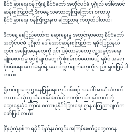
နိုင်ငံခြားရေးဝန်ကြီးနဲ့ နိုင်ငံတော် အတိုင်ပင်ခံ ပုဂ္ဂိုလ် ဒေါ်အောင်
ဆန်းစုကြည်တို့ ဒီကနေ့ သဘောတူကြကြောင်း စကာၤပူ
နိုင်ငံခြားရေး ဝန်ကြီးဌာနက ကြေညာချက်ထုတ်ပါတယ်။
ဒီကနေ့ နေပြည်တော်က ဆွေးနွေးမှု အတွင်းမှာတော့ နိုင်ငံတော်
အတိုင်ပင်ခံ ပုဂ္ဂိုလ် ဒေါ်အောင်ဆန်းစုကြည်က ရခိုင်ပြည်နယ်
တွင်း အခြေအနေတွေကို ရှင်းပြခဲ့တာမှာတော့ လူ့အခွင့်အရေး
ချိုးဖောက်မှု စွပ်စွဲချက်တွေကို စုံစမ်းစစ်ဆေးမယ့် ရခိုင် အရေး
စုံစမ်းရေး ကော်မရှင်ရဲ့ ဆောင်ရွက်ချက်တွေကိုလည်း ရှင်းပြခဲ့ပါ
တယ်။
ရိုဟင်ဂျာတွေ ဌာနေပြန်ရေး လုပ်ငန်းစဉ် အပေါ် အာဆီယံဘက်
က ဘယ်လို ကူညီပေးနိုင်မလဲဆိုတာကိုလည်း နှစ်ဘက်တို့
ဆွေးနွေးခဲ့ကြောင်း စကာၤပူနိုင်ငံခြားရေး ဌာန ကြေညာချက်က
ဖော်ပြပါတယ်။
ပြီးခဲ့တဲ့နှစ်က ရခိုင်ပြည်နယ်တွင်း အကြမ်းဖက်မှုတွေကနေ