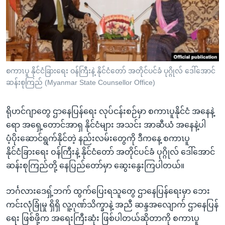
အ
သုတပဒေသာ အင်္ဂလိပ်စာ
ညွန်း
Learning English
စာမျက်နှာ
သို့
ဗွီအိုအေ လူမှုကွန်ယက်များ
ကျော်
ကြည့်
စကာၤပူ နိုင်ငံခြားရေး ဝန်ကြီးနဲ့ နိုင်ငံတော် အတိုင်ပင်ခံ ပုဂ္ဂိုလ် ဒေါ်အောင်
ဆန်းစုကြည် (Myanmar State Counsellor Office)
ရန်
ဘာသာစကားများ
ရှာဖွေ
ရိုဟင်ဂျာတွေ ဌာနေပြန်ရေး လုပ်ငန်းစဉ်မှာ စကာၤပူနိုင်ငံ အနေနဲ့
ရန်
ရော အရှေ့တောင်အာရှ နိုင်ငံများ အသင်း အာဆီယံ အနေနဲ့ပါ
နေရာ
ပံ့ပိုးဆောင်ရွက်နိုင်တဲ့ နည်းလမ်းတွေကို ဒီကနေ့ စကာၤပူ
သို့
နိုင်ငံခြားရေး ဝန်ကြီးနဲ့ နိုင်ငံတော် အတိုင်ပင်ခံ ပုဂ္ဂိုလ် ဒေါ်အောင်
ကျော်
ဆန်းစုကြည်တို့ နေပြည်တော်မှာ ဆွေးနွေးကြပါတယ်။
ရန်
ဘင်္ဂလားဒေရှ့်ဘက် ထွက်ပြေးရသူတွေ ဌာနေပြန်ရေးမှာ ဘေး
ကင်းလုံခြုံမှု ရှိရှိ လူ့ဂုဏ်သိက္ခာနဲ့ အညီ ဆန္ဒအလျောက် ဌာနေပြန်
ရေး ဖြစ်ဖို့က အရေးကြီးဆုံး ဖြစ်ပါတယ်ဆိုတာကို စကာၤပူ