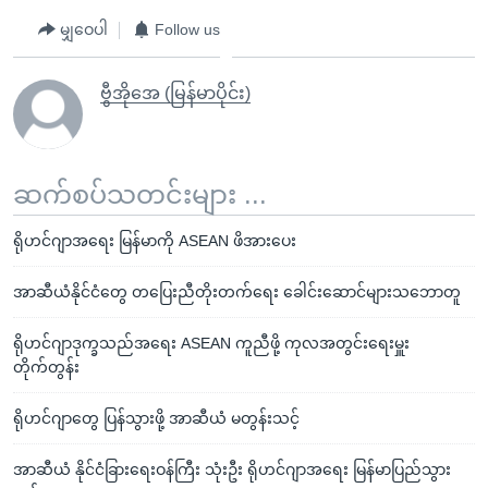
မျှဝေပါ
Follow us
ဗွီအိုအေ (မြန်မာပိုင်း)
ဆက်စပ်သတင်းများ ...
ရိုဟင်ဂျာအရေး မြန်မာကို ASEAN ဖိအားပေး
အာဆီယံနိုင်ငံတွေ တပြေးညီတိုးတက်ရေး ခေါင်းဆောင်များသဘောတူ
ရိုဟင်ဂျာဒုက္ခသည်အရေး ASEAN ကူညီဖို့ ကုလအတွင်းရေးမှူး
တိုက်တွန်း
ရိုဟင်ဂျာတွေ ပြန်သွားဖို့ အာဆီယံ မတွန်းသင့်
အာဆီယံ နိုင်ငံခြားရေးဝန်ကြီး သုံးဦး ရိုဟင်ဂျာအရေး မြန်မာပြည်သွား