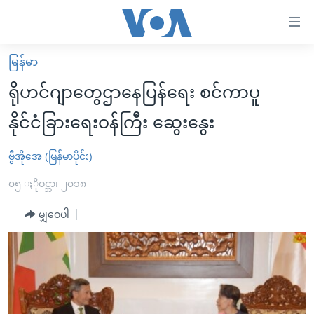
သုံး
ရ
လွယ်ကူ
မြန်မာ
မူလစာမျက်နှာ
စေ
ရိုဟင်ဂျာတွေဌာနေပြန်ရေး စင်ကာပူ
မြန်မာ
သည့်
နိုင်ငံခြားရေးဝန်ကြီး ဆွေးနွေး
ကမ္ဘာ့သတင်းများ
Link
ဗွီဒီယို
နိုင်ငံတကာ
ဗွီအိုအေ (မြန်မာပိုင်း)
များ
သတင်းလွတ်လပ်ခွင့်
အမေရိကန်
၀၅ ႏိုဝင္ဘာ၊ ၂၀၁၈
ပင်မ
ရပ်ဝန်းတခု လမ်းတခု အလွန်
တရုတ်
အကြောင်းအရာ
မျှဝေပါ
သို့
အင်္ဂလိပ်စာလေ့လာမယ်
အစ္စရေး-ပါလက်စတိုင်း
ကျော်
အပတ်စဉ်ကဏ္ဍများ
အမေရိကန်သုံးအီဒီယံ
ကြည့်
ရေဒီယိုနှင့်ရုပ်သံ အချက်အလက်များ
မကြေးမုံရဲ့ အင်္ဂလိပ်စာ
ရေဒီယို
ရန်
ပင်မ
ရေဒီယို/တီဗွီအစီအစဉ်
ရုပ်ရှင်ထဲက အင်္ဂလိပ်စာ
တီဗွီ