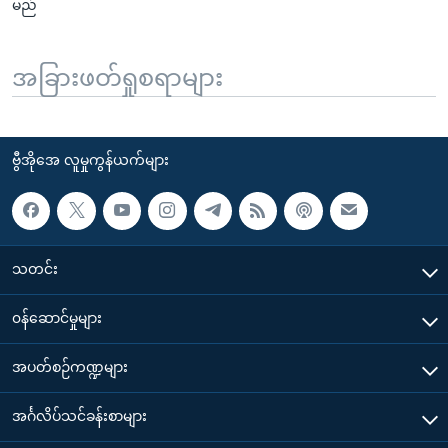
မည်
အခြားဖတ်ရှုစရာများ
ဗွီအိုအေ လူမှုကွန်ယက်များ
သတင်း
၀န်ဆောင်မှုများ
အပတ်စဉ်ကဏ္ဍများ
အင်္ဂလိပ်သင်ခန်းစာများ