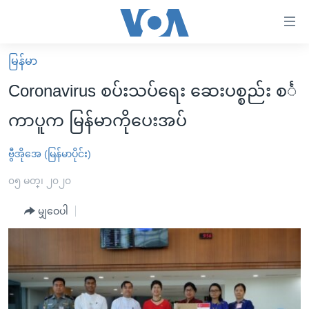
သုံး
ရ
လွယ်ကူ
မြန်မာ
မူလစာမျက်နှာ
စေ
Coronavirus စပ်းသပ်ရေး ဆေးပစ္စည်း စင်္
မြန်မာ
သည့်
ကာပူက မြန်မာကိုပေးအပ်
ကမ္ဘာ့သတင်းများ
Link
ဗွီဒီယို
နိုင်ငံတကာ
ဗွီအိုအေ (မြန်မာပိုင်း)
များ
သတင်းလွတ်လပ်ခွင့်
အမေရိကန်
၀၅ မတ္၊ ၂၀၂၀
ပင်မ
ရပ်ဝန်းတခု လမ်းတခု အလွန်
တရုတ်
အကြောင်းအရာ
မျှဝေပါ
သို့
အင်္ဂလိပ်စာလေ့လာမယ်
အစ္စရေး-ပါလက်စတိုင်း
ကျော်
အပတ်စဉ်ကဏ္ဍများ
အမေရိကန်သုံးအီဒီယံ
ကြည့်
ရေဒီယိုနှင့်ရုပ်သံ အချက်အလက်များ
မကြေးမုံရဲ့ အင်္ဂလိပ်စာ
ရေဒီယို
ရန်
ပင်မ
ရေဒီယို/တီဗွီအစီအစဉ်
ရုပ်ရှင်ထဲက အင်္ဂလိပ်စာ
တီဗွီ