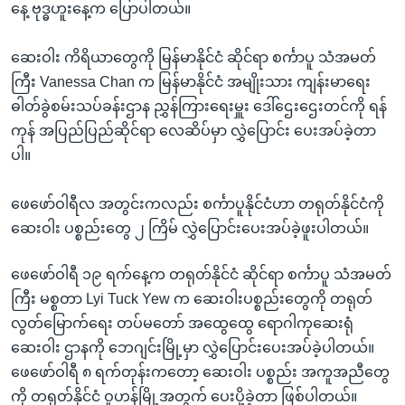
နေ့ ဗုဒ္ဓဟူးနေ့က ပြောပါတယ်။
ဆေးဝါး ကိရိယာတွေကို မြန်မာနိုင်ငံ ဆိုင်ရာ စင်္ကာပူ သံအမတ်
ကြီး Vanessa Chan က မြန်မာနိုင်ငံ အမျိုးသား ကျန်းမာရေး
ဓါတ်ခွဲစမ်းသပ်ခန်းဌာန ညွှန်ကြားရေးမှူး ဒေါ်ဌေးဌေးတင်ကို ရန်
ကုန် အပြည်ပြည်ဆိုင်ရာ လေဆိပ်မှာ လွှဲပြောင်း ပေးအပ်ခဲ့တာ
ပါ။
ဖေဖော်ဝါရီလ အတွင်းကလည်း စင်္ကာပူနိုင်ငံဟာ တရုတ်နိုင်ငံကို
ဆေးဝါး ပစ္စည်းတွေ ၂ ကြိမ် လွှဲပြောင်းပေးအပ်ခဲ့ဖူးပါတယ်။
ဖေဖော်ဝါရီ ၁၉ ရက်နေ့က တရုတ်နိုင်ငံ ဆိုင်ရာ စင်္ကာပူ သံအမတ်
ကြီး မစ္စတာ Lyi Tuck Yew က ဆေးဝါးပစ္စည်းတွေကို တရုတ်
လွတ်မြောက်ရေး တပ်မတော် အထွေထွေ ရောဂါကုဆေးရုံ
ဆေးဝါး ဌာနကို ဘေဂျင်းမြို့မှာ လွှဲပြောင်းပေးအပ်ခဲ့ပါတယ်။
ဖေဖော်ဝါရီ ၈ ရက်တုန်းကတော့ ဆေးဝါး ပစ္စည်း အကူအညီတွေ
ကို တရုတ်နိုင်ငံ ဝူဟန်မြို့အတွက် ပေးပို့ခဲ့တာ ဖြစ်ပါတယ်။