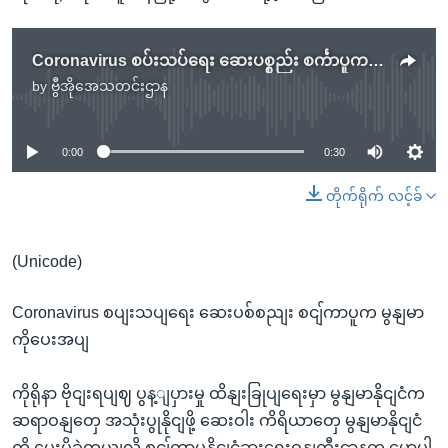
Coronavirus စပ်းသပ်ရေး ဆေးပစ္စည်း စင်္ကာပူက မြန်မာကိုပေးအပ်
by
ဗွီအိုအေသတင်းဌာန
No media source currently available
0:00
0:30
တိုက်ရိုက် လင့်ခ်
(Unicode)
Coronavirus စပျးသပျရေး ဆေးပစ်စညျး စငျ်ကာပူက မွနျမာ
ကိုပေးအပျ
ကိုရိုနာ ဗိုငျးရပျဈ ပွန့ျပှားမှု ထိနျးခြုပျရေးမှာ မွနျမာနိုငျငံက
ဆရာဝနျတှေ အသုံးပွုနိုငျဖို့ ဆေးဝါး ကိရိယာတှေ မွနျမာနိုငျငံ
ကို ပေးပို့ခဲ့တယျလို့ စငျ်ကာပူနိုငျငံခွားရေးဝနျကွီးဌာနက ပွောပါ