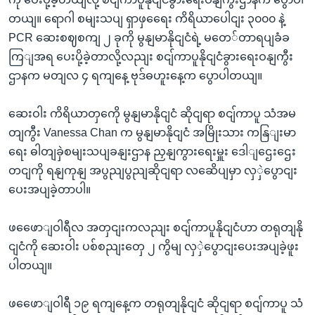
တယျ။ ရောဂါ စမျးသပျ ရှာဖှရေေး ကိရိယာပေါငျး ၃၀၀၀ နဲ့
PCR ဆေးစဈစကျ ၂ ခုကို မွနျမာနိုငျငံရဲ့ မတေ်တာရပျခံခ
ကြျအရ ပေးပို့ခဲ့တာလို့လညျး စငျ်ကာပူနိုငျငံခွားရေးဝနျကွီး
ဌာနက မတျလ ၄ ရကျနေ့ ဗုဒ်ဓဟူးနေ့က ပွောပါတယျ။
ဆေးဝါး ကိရိယာတှကေို မွနျမာနိုငျငံ ဆိုငျရာ စငျ်ကာပူ သံအမ
တျကွီး Vanessa Chan က မွနျမာနိုငျငံ အမြိုးသား ကနြျးမာ
ရေး ဓါတျခှဲစမျးသပျခနျးဌာန ညှနျကွားရေးမှူး ဒေါျဌေးဌေး
တငျကို ရနျကုနျ အပွညျပွညျဆိုငျရာ လဆေိပျမှာ လှှဲပွောငျး
ပေးအပျခဲ့တာပါ။
ဖဖေောျဝါရီလ အတှငျးကလညျး စငျ်ကာပူနိုငျငံဟာ တရုတျနို
ငျငံကို ဆေးဝါး ပစ်စညျးတှေ ၂ ကွိမျ လှှဲပွောငျးပေးအပျခဲ့ဖူး
ပါတယျ။
ဖဖေောျဝါရီ ၁၉ ရကျနေ့က တရုတျနိုငျငံ ဆိုငျရာ စငျ်ကာပူ သံ