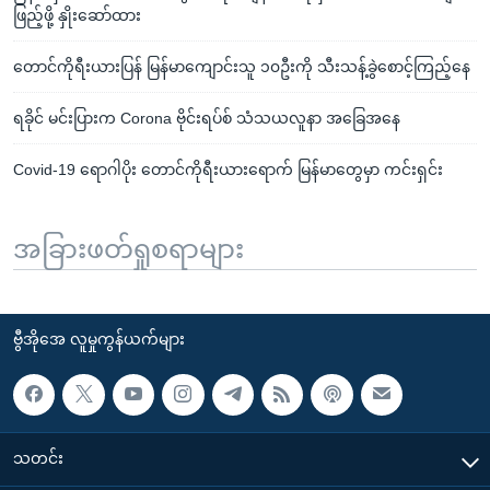
ဖြည့်ဖို့ နှိုးဆော်ထား
တောင်ကိုရီးယားပြန် မြန်မာကျောင်းသူ ၁၀ဦးကို သီးသန့်ခွဲစောင့်ကြည့်နေ
ရခိုင် မင်းပြားက Corona ဗိုင်းရပ်စ် သံသယလူနာ အခြေအနေ
Covid-19 ရောဂါပိုး တောင်ကိုရီးယားရောက် မြန်မာတွေမှာ ကင်းရှင်း
အခြားဖတ်ရှုစရာများ
ဗွီအိုအေ လူမှုကွန်ယက်များ
သတင်း