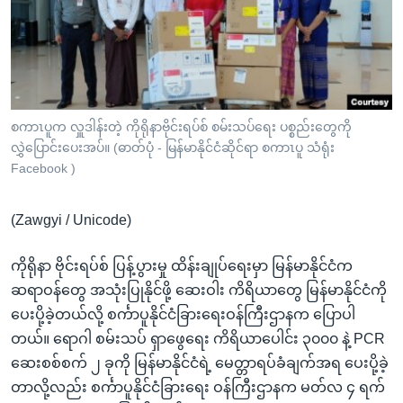
အ
သုတပဒေသာ အင်္ဂလိပ်စာ
ညွန်း
Learning English
စာမျက်နှာ
သို့
ဗွီအိုအေ လူမှုကွန်ယက်များ
ကျော်
ကြည့်
စကာၤပူက လှူဒါန်းတဲ့ ကိုရိုနာဗိုင်းရပ်စ် စမ်းသပ်ရေး ပစ္စည်းတွေကို
လွှဲပြောင်းပေးအပ်။ (ဓာတ်ပုံ - မြန်မာနိုင်ငံဆိုင်ရာ စကာၤပူ သံရုံး
ရန်
ဘာသာစကားများ
Facebook )
ရှာဖွေ
ရန်
(Zawgyi / Unicode)
နေရာ
သို့
ကိုရိုနာ ဗိုင်းရပ်စ် ပြန့်ပွားမှု ထိန်းချုပ်ရေးမှာ မြန်မာနိုင်ငံက
ကျော်
ဆရာဝန်တွေ အသုံးပြုနိုင်ဖို့ ဆေးဝါး ကိရိယာတွေ မြန်မာနိုင်ငံကို
ရန်
ပေးပို့ခဲ့တယ်လို့ စင်္ကာပူနိုင်ငံခြားရေးဝန်ကြီးဌာနက ပြောပါ
တယ်။ ရောဂါ စမ်းသပ် ရှာဖွေရေး ကိရိယာပေါင်း ၃၀၀၀ နဲ့ PCR
ဆေးစစ်စက် ၂ ခုကို မြန်မာနိုင်ငံရဲ့ မေတ္တာရပ်ခံချက်အရ ပေးပို့ခဲ့
တာလို့လည်း စင်္ကာပူနိုင်ငံခြားရေး ဝန်ကြီးဌာနက မတ်လ ၄ ရက်