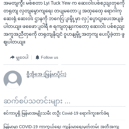
အမတျကွီး မစ်စတာ Lyi Tuck Yew က ဆေးဝါးပစ်စညျးတှကေို
တရုတျ လှတျမွောကျရေး တပျမတောျ အထှထှေေ ရောဂါကု
ဆေးရုံ ဆေးဝါး ဌာနကို ဘဂေငြျးမွို့မှာ လှှဲပွောငျးပေးအပျခဲ့
ပါတယျ။ ဖဖေောျဝါရီ ၈ ရကျတုနျးကတော့ ဆေးဝါး ပစ်စညျး
အကူအညီတှကေို တရုတျနိုငျငံ ဝူဟနျမွို့အတှကျ ပေးပို့ခဲ့တာ ဖွ
ဈပါတယျ။
မျှဝေပါ
Follow us
ဗွီအိုအေ (မြန်မာပိုင်း)
ဆက်စပ်သတင်းများ ...
စင်ကာပူရှိ မြန်မာအမျိုးသမီး တဦး Covid-19 ရောဂါကူးစက်ခံရ
မြန်မာမှာ COVID-19 ကာကွယ်ရေး ကျန်းမာရေးမှတ်တမ်း အတိအကျ