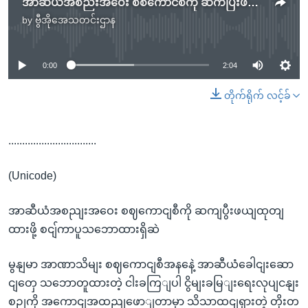
အာဆီယံအစည်းအဝေး စစ်ကောင်စီကို ဆက်ပြီးဖယ်ထုတ်ထားဖို့ စင်္ကာပူသဘောထားရှိဆဲ
by
ဗွီအိုအေသတင်းဌာန
No media source currently available
0:00
2:04
တိုက်ရိုက် လင့်ခ်
................................
(Unicode)
အာဆီယံအစညျးအဝေး စဈကောငျစီကို ဆကျပွီးဖယျထုတျ
ထားဖို့ စငျ်ကာပူသဘောထားရှိဆဲ
မွနျမာ အာဏာသိမျး စဈကောငျစီအနနေဲ့ အာဆီယံခေါငျးဆော
ငျတှေ သဘောတူထားတဲ့ ငါးခကြျပါ ငွိမျးခမြျးရေးလုပျငနျး
စဉျကို အကောငျအထညျဖောျတာမှာ သိသာထငျရှားတဲ့ တိုးတ