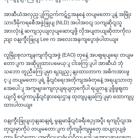
အာဆီယံအလှည့ျကြဥက်ကဋ်ဌအနနေဲ့ တပျမတောျနဲ့ အမြိုး
သားဒီမိုကရစေီအဖှဲ့ခြုပျ (NLD) အပါအဝငျ သကျဆိုငျသူ
အားလုံးနဲ့ ဆကျသှယျလုပျဆောငျဖို့ လိုအပျတယျဆိုတာကိုလ
ညျး ဝနျကွီးခြုပျ Lee က အလေးအနကျပွောခဲ့ပါတယျ။
လူမြိုးစုလကျနကျကိုငျအဖှဲ့ (EAO) တှနေဲ့ အပဈရပျရေး တပျမ
တောျက အဆိုပွုထားပမေယ့ျ ငါးခကြျပါ အာဆီယံ ဘုံ
သဘော တူညီခကြျမှာ ရညျညှှနျးထားတာက အဓိကအားဖွ
င့ျ တပျမတောျရဲ့ နိုငျငံရေးအတိုကျအခံတှနေဲ့ အရပျသားတှ
အေပေါျ အကွမျးဖကျလုပျရပျတှကေိုပါ ရပျတန့ျဖို့ဖွဈတ
ယျလို့ စငျ်ကာပူနိုငျငံခွားရေးဌာန ထုတျပွနျခကြျမှာ ထောကျပွ
ထားပါတယျ။
ဝနျကွီးခြုပျဟှနျဆနျရဲ့ မွနျမာနိုငျငံခရီးစဉျအပွီး ရကျပိုငျးအ
တှငျးမှာကိုပဲ တပျမတောျက တိုကျခိုကျမှုတှေ ထပျလုပျခဲ့
တာ၊ နိုငျငံတောျအတိုငျပငျခံပုဂ်ဂိုလျ ဒေါျအောငျဆနျးစုကွ