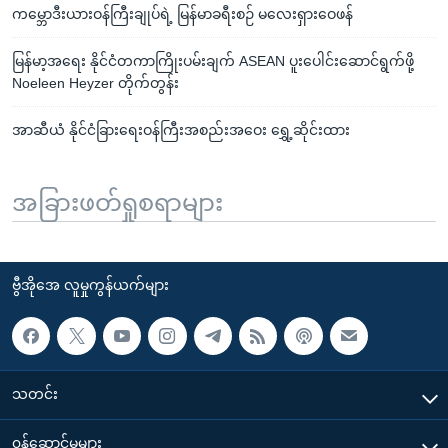
ကမ္ဘောဒီးယားဝန်ကြီးချုပ်ရဲ့ မြန်မာခရီးစဉ် မလေးရှားဝေဖန်
မြန်မာ့အရေး နိုင်ငံတကာကြိုးပမ်းချက် ASEAN ပူးပေါင်းဆောင်ရွက်ဖို့
Noeleen Heyzer တိုက်တွန်း
အာဆီယံ နိုင်ငံခြားရေးဝန်ကြီးအစည်းအဝေး ရွှေ့ဆိုင်းထား
အခြားဖတ်ရှုစရာများ
ဗွီအိုအေ လူမှုကွန်ယက်များ
သတင်း
၀န်ဆောင်မှုများ