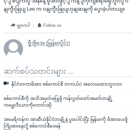
င့ျ စငျ်ကာပူ အနနေဲ့ မူအားဖွင့ျ ကန့ျကှကျစရာမရှိဘူးလို့ ဝ
နျကွီးခြုပျ Lee က ဝနျကွီးခြုပျဟှနျဆနျကို ပွောခဲ့ပါတယျ။
မျှဝေပါ
Follow us
ဗွီအိုအေ (မြန်မာပိုင်း)
ဆက်စပ်သတင်းများ ...
နိုင်ငံတကာဖိအား စစ်ကောင်စီ တကယ်ပဲ အလေးမထားဘူးလား
စစ်ကောင်စီကို အသိအမှတ်မပြုဖို့ ကန်လွှတ်တော်အမတ်တချို့
ကမ္ဘောဒီးယားကိုတောင်းဆို
အမေရိကန်က အာဆီယံနိုင်ငံတချို့နဲ့ ပူးပေါင်းပြီး မြန်မာကို ဖိအားပေးဖို့
ကြိုးစားနေလို့ စစ်ကောင်စီဝေဖန်