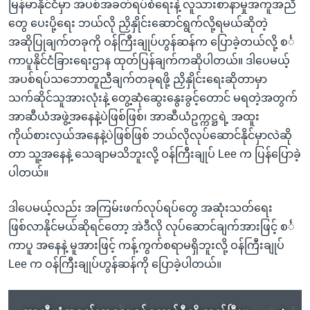
မြန်မာနိုင်ငံမှာ အပစ်အခတ်ရပ်စဲရေးနဲ့ လူသားစာနာမှုအကူအညီ
တွေ ပေးပို့ရေး ဘယ်လို ညှိနှိုင်းဆောင်ရွက်လို့ရမယ်ဆိုတဲ့
အဆိုပြုချက်တခုကို ဝန်ကြီးချုပ်ဟွန်ဆန်က ပြောခဲ့တယ်လို့ စင်္
ကာပူနိုင်ငံခြားရေးဌာန ထုတ်ပြန်ချက်ကဆိုပါတယ်။ ဒါပေမယ့်
အပစ်ရပ်သဘောတူညီချက်တခုရဖို့ ညှိနှိုင်းရေးဆိုတာမှာ
သက်ဆိုင်သူအားလုံးနဲ့ တွေ့ဆုံဆွေးနွေးခွင့်တောင် မရတဲ့အတွက်
အာဆီယံအဖွဲ့အနေနဲ့ပဲဖြစ်ဖြစ်၊ အာဆီယံဥက္ကဋ္ဌရဲ့ အထူး
ကိုယ်စားလှယ်အနေနဲ့ပဲဖြစ်ဖြစ် ဘယ်လိုလုပ်ဆောင်နိုင်မှာလဲဆို
တာ သူ့အနေနဲ့ သေချာမသိဘူးလို့ ဝန်ကြီးချုပ် Lee က ပြန်ပြောခဲ့
ပါတယ်။
ဒါပေမယ့်လည်း အကြမ်းဖက်လုပ်ရပ်တွေ အဆုံးသတ်ရေး
ဖြစ်လာနိုင်မယ်ဆိုရင်တော့ အဲဒီလို လုပ်ဆောင်ချက်အားဖြင့် စင်္
ကာပူ အနေနဲ့ မူအားဖြင့် ကန့်ကွက်စရာမရှိဘူးလို့ ဝန်ကြီးချုပ်
Lee က ဝန်ကြီးချုပ်ဟွန်ဆန်ကို ပြောခဲ့ပါတယ်။