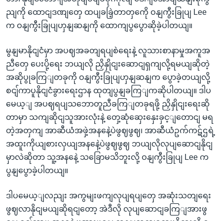
ညျကို ထောငျဒဏျတှေ ထပျခခြဲ့တာတှကေို ဝနျကွီးခြုပျ Lee
က ဝနျကွီးခြုပျဟှနျဆနျကို ထောကျပွပွောဆိုခဲ့ပါတယျ။
မွနျမာနိုငျငံမှာ အပဈအခတျရပျစဲရေးနဲ့ လူသားစာနာမှုအကူအ
ညီတှေ ပေးပို့ရေး ဘယျလို ညှိနှိုငျးဆောငျရှကျလို့ရမယျဆိုတဲ့
အဆိုပွုခကြျတခုကို ဝနျကွီးခြုပျဟှနျဆနျက ပွောခဲ့တယျလို့
စငျ်ကာပူနိုငျငံခွားရေးဌာန ထုတျပွနျခကြျကဆိုပါတယျ။ ဒါပ
မေယ့ျ အပဈရပျသဘောတူညီခကြျတခုရဖို့ ညှိနှိုငျးရေးဆို
တာမှာ သကျဆိုငျသူအားလုံးနဲ့ တှေ့ဆုံဆှေးနှေးခှင့ျတောငျ မရ
တဲ့အတှကျ အာဆီယံအဖှဲ့အနနေဲ့ပဲဖွဈဖွဈ၊ အာဆီယံဥက်ကဋ်ဌရဲ့
အထူးကိုယျစားလှယျအနနေဲ့ပဲဖွဈဖွဈ ဘယျလိုလုပျဆောငျနိုငျ
မှာလဲဆိုတာ သူ့အနနေဲ့ သခြောမသိဘူးလို့ ဝနျကွီးခြုပျ Lee က
ပွနျပွောခဲ့ပါတယျ။
ဒါပမေယ့ျလညျး အကွမျးဖကျလုပျရပျတှေ အဆုံးသတျရေး
ဖွဈလာနိုငျမယျဆိုရငျတော့ အဲဒီလို လုပျဆောငျခကြျအားဖွ