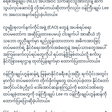
ရေစီအဖွဲ့ချုပ် (NLD) အပါအဝင် သက်ဆိုင်သူအားလုံးနဲ့ ဆက်
သွယ်လုပ်ဆောင်ဖို့ လိုအပ်တယ်ဆိုတာကိုလည်း ဝန်ကြီးချုပ် Lee
က အလေးအနက်ပြောခဲ့ပါတယ်။
လူမျိုးစုလက်နက်ကိုင်အဖွဲ့ (EAO) တွေနဲ့ အပစ်ရပ်ရေး
တပ်မတော်က အဆိုပြုထားပေမယ့် ငါးချက်ပါ အာဆီယံ ဘုံ
သဘော တူညီချက်မှာ ရည်ညွှန်းထားတာက အဓိကအားဖြင့်
တပ်မတော်ရဲ့ နိုင်ငံရေးအတိုက်အခံတွေနဲ့ အရပ်သားတွေအပေါ်
အကြမ်းဖက်လုပ်ရပ်တွေကိုပါ ရပ်တန့်ဖို့ဖြစ်တယ်လို့ စင်္ကာပူ
နိုင်ငံခြားရေးဌာန ထုတ်ပြန်ချက်မှာ ထောက်ပြထားပါတယ်။
ဝန်ကြီးချုပ်ဟွန်ဆန်ရဲ့ မြန်မာနိုင်ငံခရီးစဉ်အပြီး ရက်ပိုင်းအတွင်း
မှာကိုပဲ တပ်မတော်က တိုက်ခိုက်မှုတွေ ထပ်လုပ်ခဲ့တာ၊ နိုင်ငံတော်
အတိုင်ပင်ခံပုဂ္ဂိုလ် ဒေါ်အောင်ဆန်းစုကြည်ကို ထောင်ဒဏ်တွေ
ထပ်ချခဲ့တာတွေကို ဝန်ကြီးချုပ် Lee က ဝန်ကြီးချုပ်ဟွန်ဆန်ကို
ထောက်ပြပြောဆိုခဲ့ပါတယ်။