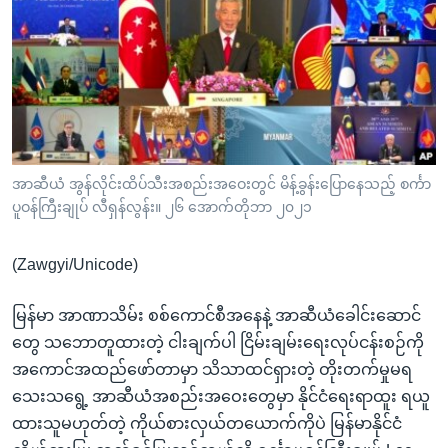
အ
သုတပဒေသာ အင်္ဂလိပ်စာ
ညွန်း
Learning English
စာမျက်နှာ
သို့
ဗွီအိုအေ လူမှုကွန်ယက်များ
ကျော်
ကြည့်
ရန်
ဘာသာစကားများ
အာဆီယံ အွန်လိုင်းထိပ်သီးအစည်းအဝေးတွင် မိန့်ခွန်းပြောနေသည့် စင်္ကာ
ရှာဖွေ
ပူဝန်ကြီးချုပ် လီရှန်လွန်း။ ၂၆ အောက်တိုဘာ ၂၀၂၁
ရန်
နေရာ
(Zawgyi/Unicode)
သို့
ကျော်
မြန်မာ အာဏာသိမ်း စစ်ကောင်စီအနေနဲ့ အာဆီယံခေါင်းဆောင်
ရန်
တွေ သဘောတူထားတဲ့ ငါးချက်ပါ ငြိမ်းချမ်းရေးလုပ်ငန်းစဉ်ကို
အကောင်အထည်ဖော်တာမှာ သိသာထင်ရှားတဲ့ တိုးတက်မှုမရ
သေးသရွေ့ အာဆီယံအစည်းအဝေးတွေမှာ နိုင်ငံရေးရာထူး ရယူ
ထားသူမဟုတ်တဲ့ ကိုယ်စားလှယ်တယောက်ကိုပဲ မြန်မာနိုင်ငံ