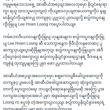
ကျမှုမရသေးသရှေ့ အာဆီယံအစညျးအဝေးတှမှော နိုငျငံရေးရာ
ထူး ရယူ ထားသူမဟုတျတဲ့ ကိုယျစားလှယျတယောကျကိုပဲ မွနျ
မာနိုငျငံကိုယျစားပွု တကျခှင့ျပွုသင့ျတယျလို့ စငျ်ကာပူဝနျ
ကွီးခြုပျ Lee Hsien Loong ကပွောပါတယျ။
ကမ်ဘောဒီးယားဝနျကွီးခြုပျ ဟှနျဆနျက စငျ်ကာပူဝနျကွီးခြု
ပျ Lee Hsien Loong ဆီ သောကွာနေ့က ဗှီဒီယိုကနတေဆင့ျ
ဆကျသှယျပွောဆိုခြိနျအတှငျး စငျ်ကာပူဝနျကွီးခြုပျက အဲဒီ
လိုပွောခဲ့တဲ့အကွောငျး စငျ်ကာပူနိုငျငံခွားရေးဌာနရဲ့ ဒီကနေ့ ရ
ကျစှဲနဲ့ ထုတျပွနျခကြျမှာ ဖောျပွထားပါတယျ။
အာဆီယံအစညျးအဝေးတှမှော စဈကောငျစီခေါငျးဆောငျကို
တကျခှင့ျမပေးဖို့ အာဆီယံခေါငျးဆောငျတှေ ဆုံးဖွတျထား
တာကို ပွောငျးလဲရေး ဘယျလိုဆှေးနှေးမှုမြိုးမဆို အခကြျအ
လကျအသဈတှအေပေါျမှာ အခွခေံရမယျလို့ ဝနျကွီးခြုပျ
Loong က ပွောခဲ့ တဲ့အကွောငျးလညျး စငျ်ကာပူနိုငျငံခွားရေးရဲ့
ထုတျပွနျခကြျမှာ ဖောျပွထားပါတယျ။