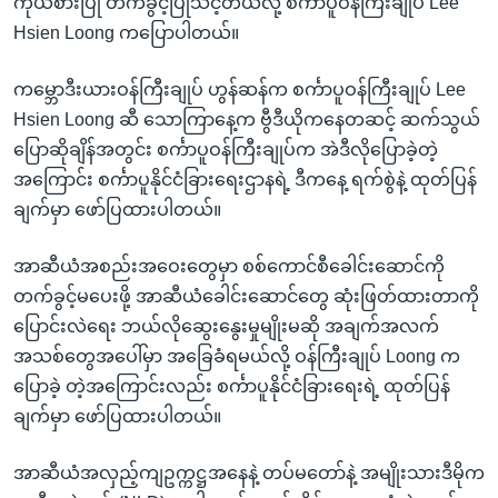
ကိုယ်စားပြု တက်ခွင့်ပြုသင့်တယ်လို့ စင်္ကာပူဝန်ကြီးချုပ် Lee
Hsien Loong ကပြောပါတယ်။
ကမ္ဘောဒီးယားဝန်ကြီးချုပ် ဟွန်ဆန်က စင်္ကာပူဝန်ကြီးချုပ် Lee
Hsien Loong ဆီ သောကြာနေ့က ဗွီဒီယိုကနေတဆင့် ဆက်သွယ်
ပြောဆိုချိန်အတွင်း စင်္ကာပူဝန်ကြီးချုပ်က အဲဒီလိုပြောခဲ့တဲ့
အကြောင်း စင်္ကာပူနိုင်ငံခြားရေးဌာနရဲ့ ဒီကနေ့ ရက်စွဲနဲ့ ထုတ်ပြန်
ချက်မှာ ဖော်ပြထားပါတယ်။
အာဆီယံအစည်းအဝေးတွေမှာ စစ်ကောင်စီခေါင်းဆောင်ကို
တက်ခွင့်မပေးဖို့ အာဆီယံခေါင်းဆောင်တွေ ဆုံးဖြတ်ထားတာကို
ပြောင်းလဲရေး ဘယ်လိုဆွေးနွေးမှုမျိုးမဆို အချက်အလက်
အသစ်တွေအပေါ်မှာ အခြေခံရမယ်လို့ ဝန်ကြီးချုပ် Loong က
ပြောခဲ့ တဲ့အကြောင်းလည်း စင်္ကာပူနိုင်ငံခြားရေးရဲ့ ထုတ်ပြန်
ချက်မှာ ဖော်ပြထားပါတယ်။
အာဆီယံအလှည့်ကျဥက္ကဋ္ဌအနေနဲ့ တပ်မတော်နဲ့ အမျိုးသားဒီမိုက