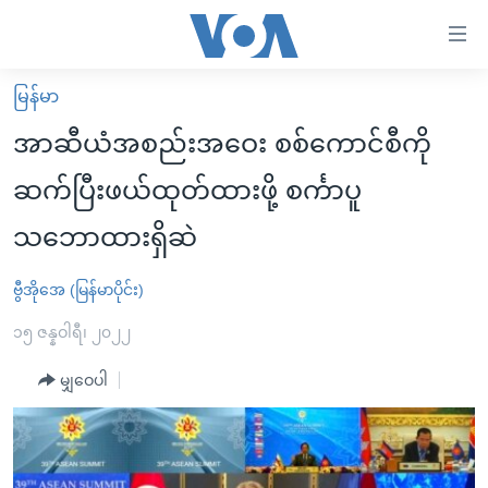
သုံး
ရ
လွယ်ကူ
မြန်မာ
မူလစာမျက်နှာ
စေ
အာဆီယံအစည်းအဝေး စစ်ကောင်စီကို
မြန်မာ
သည့်
ဆက်ပြီးဖယ်ထုတ်ထားဖို့ စင်္ကာပူ
ကမ္ဘာ့သတင်းများ
Link
သဘောထားရှိဆဲ
ဗွီဒီယို
နိုင်ငံတကာ
များ
သတင်းလွတ်လပ်ခွင့်
အမေရိကန်
ပင်မ
ဗွီအိုအေ (မြန်မာပိုင်း)
ရပ်ဝန်းတခု လမ်းတခု အလွန်
တရုတ်
အကြောင်းအရာ
၁၅ ဇန္နဝါရီ၊ ၂၀၂၂
သို့
အင်္ဂလိပ်စာလေ့လာမယ်
အစ္စရေး-ပါလက်စတိုင်း
ကျော်
မျှဝေပါ
အပတ်စဉ်ကဏ္ဍများ
အမေရိကန်သုံးအီဒီယံ
ကြည့်
ရေဒီယိုနှင့်ရုပ်သံ အချက်အလက်များ
မကြေးမုံရဲ့ အင်္ဂလိပ်စာ
ရေဒီယို
ရန်
ပင်မ
ရေဒီယို/တီဗွီအစီအစဉ်
ရုပ်ရှင်ထဲက အင်္ဂလိပ်စာ
တီဗွီ