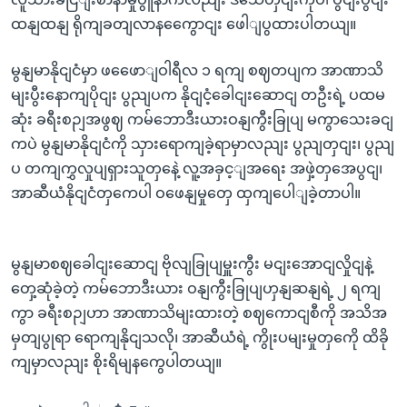
ထနျထနျ ရိုကျခတျလာနကွေောငျး ဖေါျပွထားပါတယျ။
မွနျမာနိုငျငံမှာ ဖဖေောျဝါရီလ ၁ ရကျ စဈတပျက အာဏာသိ
မျးပွီးနောကျပိုငျး ပွညျပက နိုငျငံ့ခေါငျးဆောငျ တဦးရဲ့ ပထမ
ဆုံး ခရီးစဉျအဖွဈ ကမ်ဘောဒီးယားဝနျကွီးခြုပျ မကွာသေးခငျ
ကပဲ မွနျမာနိုငျငံကို သှားရောကျခဲ့ရာမှာလညျး ပွညျတှငျး၊ ပွညျ
ပ တကျကွှလှုပျရှားသူတှနေဲ့ လူ့အခှင့ျအရေး အဖှဲ့တှအေပွငျ၊
အာဆီယံနိုငျငံတှကေပါ ဝဖေနျမှုတှေ ထှကျပေါျခဲ့တာပါ။
မွနျမာစဈခေါငျးဆောငျ ဗိုလျခြုပျမှူးကွီး မငျးအောငျလှိုငျနဲ့
တှေ့ဆုံခဲ့တဲ့ ကမ်ဘောဒီးယား ဝနျကွီးခြုပျဟှနျဆနျရဲ့ ၂ ရကျ
ကွာ ခရီးစဉျဟာ အာဏာသိမျးထားတဲ့ စဈကောငျစီကို အသိအ
မှတျပွုရာ ရောကျနိုငျသလို၊ အာဆီယံရဲ့ ကွိုးပမျးမှုတှကေို ထိခို
ကျမှာလညျး စိုးရိမျနကွေပါတယျ။