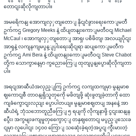
တောငျးဆိုလိုကျတာပါ။
အမရေိကနျ အောကျလှှတျတောျ နိုငျငံခွားရေးကောျမတီ
ဥက်ကဌ Gregory Meeks နဲ့ ထိပျတနျးကောျမတီဝငျ Michael
McCaul ၊ အောကျလှှတျတောျ အာရှ၊ ပစိဖိတျ၊ အလယျပိုငျး
အာရှနဲ့ လကျနကျမပွန့ျပှါးရေးဆိုငျရာ ဆပျကောျမတီက
ဥက်ကဌ Ami Bera နဲ့ ထိပျတနျးကောျမတီဝငျ Steve Chabot
တို့က သောကွာနေ့မှာ ကွညောခကြျ ထုတျပွနျပွောဆိုလိုကျတာ
ပါ။
အရငျအာဆီယံအလှည့ျကြ ဥက်ကဌ လကျထကျမှာ မွနျမာစ
ဈကောငျစီ တာဝနျရှိသူတှကေို မဖိတျဖို့ ဆုံးဖွတျခဲ့တာကို ထော
ကျခံကွောငျးလညျး ပွောပါတယျ။ မွနျမာစဈတပျ အနနေဲ့ အာ
ဆီယံရဲ့ ဘုံသဘောတူညီခကြျ ၅ ရပျကို လိုကျနာဖို့ ငွငျးဆနျန
ပွေီး၊ အကွမျးဖကျမှုတှကွေောင့ျ တနှဈတောငျ မပွည့ျသေးခ
ငျမှာ လူပေါငျး ၁၄၀၀ ကြောျ သဆေုံးခဲ့ရတဲ့အပွငျ ကွီးမားတဲ့
လူသားခငြျးစာနာမှုပွူနာကလညျး ဒသေတှငျးကိုပါ ပွငျးပွငျး