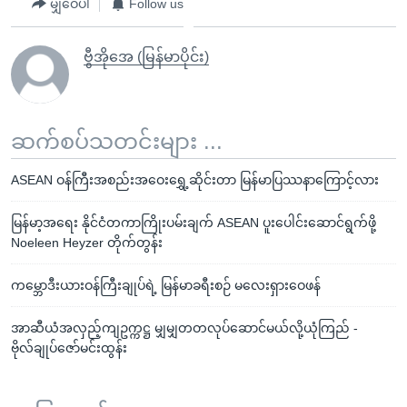
မျှဝေပါ
Follow us
ဗွီအိုအေ (မြန်မာပိုင်း)
ဆက်စပ်သတင်းများ ...
ASEAN ဝန်ကြီးအစည်းအဝေးရွှေ့ဆိုင်းတာ မြန်မာပြဿနာကြောင့်လား
မြန်မာ့အရေး နိုင်ငံတကာကြိုးပမ်းချက် ASEAN ပူးပေါင်းဆောင်ရွက်ဖို့
Noeleen Heyzer တိုက်တွန်း
ကမ္ဘောဒီးယားဝန်ကြီးချုပ်ရဲ့ မြန်မာခရီးစဉ် မလေးရှားဝေဖန်
အာဆီယံအလှည့်ကျဥက္ကဋ္ဌ မျှမျှတတလုပ်ဆောင်မယ်လို့ယုံကြည် -
ဗိုလ်ချုပ်ဇော်မင်းထွန်း