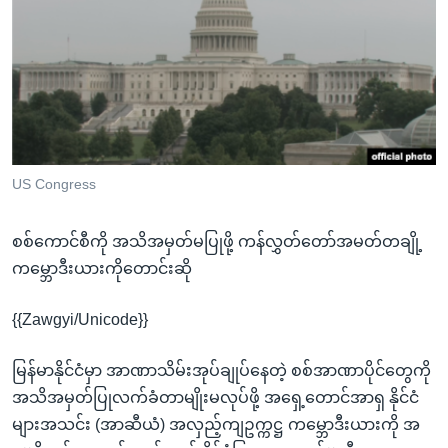
အ
သုတပဒေသာ အင်္ဂလိပ်စာ
ညွန်း
Learning English
စာမျက်နှာ
သို့
ဗွီအိုအေ လူမှုကွန်ယက်များ
ကျော်
ကြည့်
ရန်
ဘာသာစကားများ
US Congress
ရှာဖွေ
ရန်
စစ်ကောင်စီကို အသိအမှတ်မပြုဖို့ ကန်လွှတ်တော်အမတ်တချို့
နေရာ
ကမ္ဘောဒီးယားကိုတောင်းဆို
သို့
ကျော်
{{Zawgyi/Unicode}}
ရန်
မြန်မာနိုင်ငံမှာ အာဏာသိမ်းအုပ်ချုပ်နေတဲ့ စစ်အာဏာပိုင်တွေကို
အသိအမှတ်ပြုလက်ခံတာမျိုးမလုပ်ဖို့ အရှေ့တောင်အာရှ နိုင်ငံ
များအသင်း (အာဆီယံ) အလှည့်ကျဥက္ကဋ္ဌ ကမ္ဘောဒီးယားကို အ