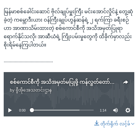
မြန်မာစစ်ခေါင်းဆောင် ဗိုလ်ချုပ်မှူးကြီး မင်းအောင်လှိုင်နဲ့ တွေ့ဆုံ
ခဲ့တဲ့ ကမ္ဘောဒီးယား ဝန်ကြီးချုပ်ဟွန်ဆန်ရဲ့ ၂ ရက်ကြာ ခရီးစဉ်
ဟာ အာဏာသိမ်းထားတဲ့ စစ်ကောင်စီကို အသိအမှတ်ပြုရာ
ရောက်နိုင်သလို၊ အာဆီယံရဲ့ ကြိုးပမ်းမှုတွေကို ထိခိုက်မှာလည်း
စိုးရိမ်နေကြပါတယ်။
........................................
စစ်ကောင်စီကို အသိအမှတ်မပြုဖို့ ကန်လွှတ်တော်အမတ်တချို့ ကမ္ဘောဒီးယားကို တောင်းဆို
by
ဗွီအိုအေသတင်းဌာန
No media source currently available
0:00
1:14
တိုက်ရိုက် လင့်ခ်