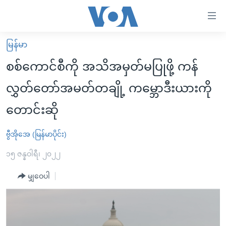
သုံး
ရ
လွယ်ကူ
မြန်မာ
မူလစာမျက်နှာ
စေ
စစ်ကောင်စီကို အသိအမှတ်မပြုဖို့ ကန်
မြန်မာ
သည့်
လွှတ်တော်အမတ်တချို့ ကမ္ဘောဒီးယားကို
ကမ္ဘာ့သတင်းများ
Link
တောင်းဆို
ဗွီဒီယို
နိုင်ငံတကာ
များ
သတင်းလွတ်လပ်ခွင့်
အမေရိကန်
ပင်မ
ဗွီအိုအေ (မြန်မာပိုင်း)
ရပ်ဝန်းတခု လမ်းတခု အလွန်
တရုတ်
အကြောင်းအရာ
၁၅ ဇန္နဝါရီ၊ ၂၀၂၂
သို့
အင်္ဂလိပ်စာလေ့လာမယ်
အစ္စရေး-ပါလက်စတိုင်း
ကျော်
မျှဝေပါ
အပတ်စဉ်ကဏ္ဍများ
အမေရိကန်သုံးအီဒီယံ
ကြည့်
ရေဒီယိုနှင့်ရုပ်သံ အချက်အလက်များ
မကြေးမုံရဲ့ အင်္ဂလိပ်စာ
ရေဒီယို
ရန်
ပင်မ
ရေဒီယို/တီဗွီအစီအစဉ်
ရုပ်ရှင်ထဲက အင်္ဂလိပ်စာ
တီဗွီ