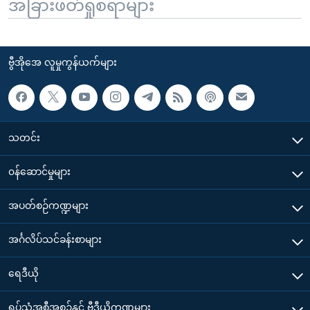
အခြားဖတ်ရှုစရာများ
ဗွီအိုအေ လူမှုကွန်ယက်များ
သတင်း
၀န်ဆောင်မှုများ
အပတ်စဉ်ကဏ္ဍများ
အင်္ဂလိပ်သင်ခန်းစာများ
ရေဒီယို
ရုပ်သံအစီအစဉ်နှင့် ဗွီဒီယိုကဏ္ဍများ