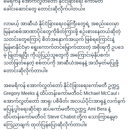
မေရိကန် အောက်လွှတ်တော် နိုင်ငံခြားရေး ကော်မတီ
ခေါင်းဆောင်တွေ တောင်းဆိုလိုက်ပါတယ်။
လာမယ့် အာဆီယံ နိုင်ငံခြားရေးဝန်ကြီးတွေရဲ့ အစည်းဝေးမှာ
မြန်မာစစ်အာဏာပိုင်တွေကိုဖိတ်ကြားဖို့ စဉ်းစားနေတယ်ဆိုတဲ့
သတင်းတွေကြောင့် စိတ်အနှောက်အယှက် ဖြစ်ရကြောင်းနဲ့
မြန်မာနိုင်ငံမှာ ရွေးကောက်တင်မြှောက်ထားတဲ့ အစိုးရကို ဥပဒေ
မဲ့ ဖြုတ်ချပြီး ကိုယ့်ပြည်သူတွေကို အကြောင်းမဲ့နှိပ်စက်၊
သတ်ဖြတ်နေတဲ့ စစ်တပ်ကို အာဆီယံအနေနဲ့ အသိမှတ်မပြုဖို့
တောင်းဆိုလိုက်တာပါ။
အမေရိကန် အောက်လွှတ်တော် နိုင်ငံခြားရေးကော်မတီ ဥက္ကဌ
Gregory Meeks နဲ့ ထိပ်တန်းကော်မတီဝင် Michael McCaul ၊
အောက်လွှတ်တော် အာရှ၊ ပစိဖိတ်၊ အလယ်ပိုင်းအာရှနဲ့ လက်နက်
မပြန့်ပွါးရေးဆိုင်ရာ ဆပ်ကော်မတီကဥက္ကဌ Ami Bera နဲ့
ထိပ်တန်းကော်မတီဝင် Steve Chabot တို့က သောကြာနေ့မှာ
ကြေညာချက် ထုတ်ပြန်ပြောဆိုလိုက်တာပါ။