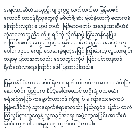
အရင်အာဆီယံအလှည့်ကျ ဥက္ကဌ လက်ထက်မှာ မြန်မာစစ်
ကောင်စီ တာဝန်ရှိသူတွေကို မဖိတ်ဖို့ ဆုံးဖြတ်ခဲ့တာကို ထောက်ခံ
ကြောင်းလည်း ပြောပါတယ်။ မြန်မာစစ်တပ် အနေနဲ့ အာဆီယံရဲ့
ဘုံသဘောတူညီချက် ၅ ရပ်ကို လိုက်နာဖို့ ငြင်းဆန်နေပြီး၊
အကြမ်းဖက်မှုတွေကြောင့် တနှစ်တောင် မပြည့်သေးခင်မှာ လူ
ပေါင်း ၁၄၀၀ ကျော် သေဆုံးခဲ့ရတဲ့အပြင် ကြီးမားတဲ့ လူသားချင်း
စာနာမှုပြဿနာကလည်း ဒေသတွင်းကိုပါ ပြင်းပြင်းထန်ထန်
ရိုက်ခတ်လာနေကြောင်း ဖေါ်ပြထားပါတယ်။
မြန်မာနိုင်ငံမှာ ဖေဖော်ဝါရီလ ၁ ရက် စစ်တပ်က အာဏာသိမ်းပြီး
နောက်ပိုင်း ပြည်ပက နိုင်ငံ့ခေါင်းဆောင် တဦးရဲ့ ပထမဆုံး
ခရီးစဉ်အဖြစ် ကမ္ဘောဒီးယားဝန်ကြီးချုပ် မကြာသေးခင်ကပဲ
မြန်မာနိုင်ငံကို သွားရောက်ခဲ့ရာမှာလည်း ပြည်တွင်း၊ ပြည်ပ တက်
ကြွလှုပ်ရှားသူတွေနဲ့ လူ့အခွင့်အရေး အဖွဲ့တွေအပြင်၊ အာဆီယံ
နိုင်ငံတွေကပါ ဝေဖန်မှုတွေ ထွက်ပေါ်ခဲ့တာပါ။