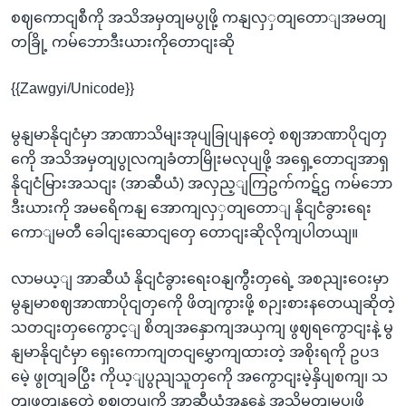
စဈကောငျစီကို အသိအမှတျမပွုဖို့ ကနျလှှတျတောျအမတျ
တခြို့ ကမ်ဘောဒီးယားကိုတောငျးဆို
{{Zawgyi/Unicode}}
မွနျမာနိုငျငံမှာ အာဏာသိမျးအုပျခြုပျနတေဲ့ စဈအာဏာပိုငျတှ
ကေို အသိအမှတျပွုလကျခံတာမြိုးမလုပျဖို့ အရှေ့တောငျအာရှ
နိုငျငံမြားအသငျး (အာဆီယံ) အလှည့ျကြဥက်ကဋ်ဌ ကမ်ဘော
ဒီးယားကို အမရေိကနျ အောကျလှှတျတောျ နိုငျငံခွားရေး
ကောျမတီ ခေါငျးဆောငျတှေ တောငျးဆိုလိုကျပါတယျ။
လာမယ့ျ အာဆီယံ နိုငျငံခွားရေးဝနျကွီးတှရေဲ့ အစညျးဝေးမှာ
မွနျမာစဈအာဏာပိုငျတှကေို ဖိတျကွားဖို့ စဉျးစားနတေယျဆိုတဲ့
သတငျးတှကွေောင့ျ စိတျအနှောကျအယှကျ ဖွဈရကွောငျးနဲ့ မွ
နျမာနိုငျငံမှာ ရှေးကောကျတငျမွှောကျထားတဲ့ အစိုးရကို ဥပဒ
မေဲ့ ဖွုတျခပြွီး ကိုယ့ျပွညျသူတှကေို အကွောငျးမဲ့နှိပျစကျ၊ သ
တျဖွတျနတေဲ့ စဈတပျကို အာဆီယံအနနေဲ့ အသိမှတျမပွုဖို့