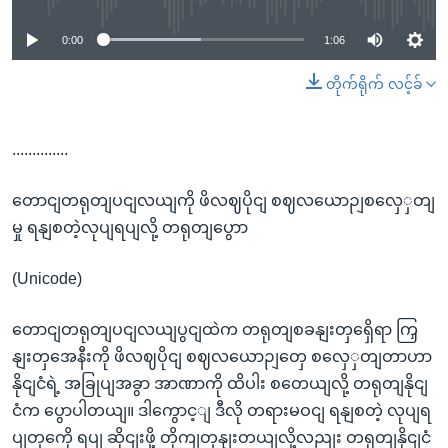
0:00
1:06
တိုက်ရိုက် လင့်ခ်
..............
တောငျတရုတျပငျလယျကို ဖိလဈပိုငျ စဈလယောဉျစလှေှတျ
မှု ရနျစတဲ့လုပျရပျလို့ တရုတျပွောာ
(Unicode)
တောငျတရုတျပငျလယျပွငျထဲက တရုတျစခနျးတှရှေိရာ ကြှ
နျးတှအေနီးကို ဖိလဈပိုငျ စဈလယောဉျတှေ စလှေှတျတာဟာ
နိုငျငံရဲ့ အခြုပျအခွာ အာဏာကို ထိပါး စတေယျလို့ တရုတျနိုငျ
ငံက ပွောပါတယျ။ ဒါကွောင့ျ ဒီလို တရားမဝငျ ရနျစတဲ့ လုပျရ
ပျတှကေို ရပျ ဆိုငျးဖို့ တိုကျတှနျးတယျလို့လညျး တရုတျနိုငျငံ