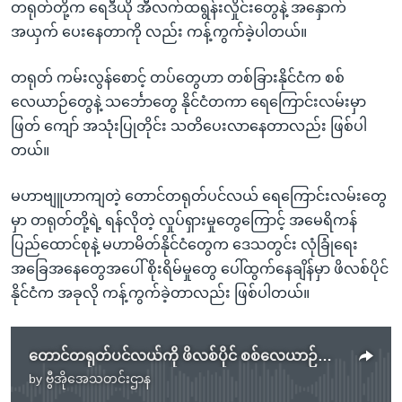
တရုတ်တို့က ရေဒီယို အီလက်ထရွန်းလှိုင်းတွေနဲ့ အနှောက်
အယှက် ပေးနေတာကို လည်း ကန့်ကွက်ခဲ့ပါတယ်။
တရုတ် ကမ်းလွန်စောင့် တပ်တွေဟာ တစ်ခြားနိုင်ငံက စစ်
လေယာဉ်တွေနဲ့ သင်္ဘောတွေ နိုင်ငံတကာ ရေကြောင်းလမ်းမှာ
ဖြတ် ကျော် အသုံးပြုတိုင်း သတိပေးလာနေတာလည်း ဖြစ်ပါ
တယ်။
မဟာဗျူဟာကျတဲ့ တောင်တရုတ်ပင်လယ် ရေကြောင်းလမ်းတွေ
မှာ တရုတ်တို့ရဲ့ ရန်လိုတဲ့ လှုပ်ရှားမှုတွေကြောင့် အမေရိကန်
ပြည်ထောင်စုနဲ့ မဟာမိတ်နိုင်ငံတွေက ဒေသတွင်း လုံခြုံရေး
အခြေအနေတွေအပေါ် စိုးရိမ်မှုတွေ ပေါ်ထွက်နေချိန်မှာ ဖိလစ်ပိုင်
နိုင်ငံက အခုလို ကန့်ကွက်ခဲ့တာလည်း ဖြစ်ပါတယ်။
တောင်တရုတ်ပင်လယ်ကို ဖိလစ်ပိုင် စစ်လေယာဉ်စေလွတ်မှု ရန်စတဲ့လုပ်လို့ တရုတ်ပြော
by
ဗွီအိုအေသတင်းဌာန
No media source currently available