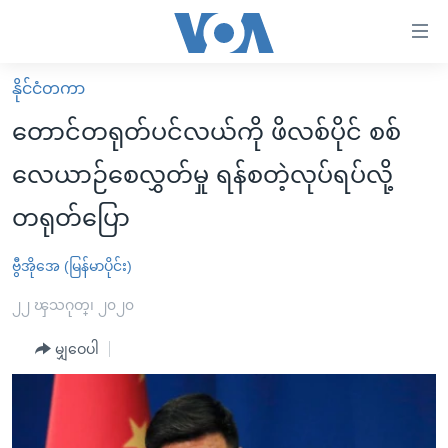
သုံး
ရ
လွယ်ကူ
နိုင်ငံတကာ
မူလစာမျက်နှာ
စေ
တောင်တရုတ်ပင်လယ်ကို ဖိလစ်ပိုင် စစ်
မြန်မာ
သည့်
လေယာဉ်စေလွှတ်မှု ရန်စတဲ့လုပ်ရပ်လို့
ကမ္ဘာ့သတင်းများ
Link
တရုတ်ပြော
ဗွီဒီယို
နိုင်ငံတကာ
များ
သတင်းလွတ်လပ်ခွင့်
အမေရိကန်
ပင်မ
ဗွီအိုအေ (မြန်မာပိုင်း)
ရပ်ဝန်းတခု လမ်းတခု အလွန်
တရုတ်
အကြောင်းအရာ
၂၂ ၾသဂုတ္၊ ၂၀၂၀
သို့
အင်္ဂလိပ်စာလေ့လာမယ်
အစ္စရေး-ပါလက်စတိုင်း
ကျော်
မျှဝေပါ
အပတ်စဉ်ကဏ္ဍများ
အမေရိကန်သုံးအီဒီယံ
ကြည့်
ရေဒီယိုနှင့်ရုပ်သံ အချက်အလက်များ
မကြေးမုံရဲ့ အင်္ဂလိပ်စာ
ရေဒီယို
ရန်
ပင်မ
ရေဒီယို/တီဗွီအစီအစဉ်
ရုပ်ရှင်ထဲက အင်္ဂလိပ်စာ
တီဗွီ