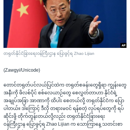
အ
သုတပဒေသာ အင်္ဂလိပ်စာ
ညွန်း
Learning English
စာမျက်နှာ
သို့
ဗွီအိုအေ လူမှုကွန်ယက်များ
ကျော်
ကြည့်
ရန်
ဘာသာစကားများ
တရုတ်နိုင်ငံခြားရေးဝန်ကြီးဌာန ပြောခွင့်ရ Zhao Lijian
ရှာဖွေ
ရန်
(Zawgyi/Unicode)
နေရာ
သို့
တောင်တရုတ်ပင်လယ်ပြင်ထဲက တရုတ်စခန်းတွေရှိရာ ကျွန်းတွေ
ကျော်
အနီးကို ဖိလစ်ပိုင် စစ်လေယာဉ်တွေ စေလွှတ်တာဟာ နိုင်ငံရဲ့
ရန်
အချုပ်အခြာ အာဏာကို ထိပါး စေတယ်လို့ တရုတ်နိုင်ငံက ပြော
ပါတယ်။ ဒါကြောင့် ဒီလို တရားမဝင် ရန်စတဲ့ လုပ်ရပ်တွေကို ရပ်
ဆိုင်းဖို့ တိုက်တွန်းတယ်လို့လည်း တရုတ်နိုင်ငံခြားရေး
ဝန်ကြီးဌာန ပြောခွင့်ရ Zhao Lijian က သောကြာနေ့ သတင်းစာ