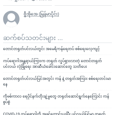
ဗွီအိုအေ (မြန်မာပိုင်း)
ဆက်စပ်သတင်းများ ...
တောင်တရုတ်ပင်လယ်တွင်း အမေရိကန်ရေတပ် စစ်ရေးလေ့ကျင့်
ကပ်ရောဂါအန္တရာယ်ကြားက တရုတ် လှုပ်ရှားလာတဲ့ တောင်တရုတ်
ပင်လယ် လုံခြုံရေး အာဆီယံခေါင်းဆောင်တွေ သတိပေး
တောင်တရုတ်ပင်လယ်ပြင်အတွင်း ကန် နဲ့ တရုတ်အကြား စစ်ရေးတင်းမာ
နေ
ကိုဗစ်ကာလ ရေပိုင်နက်တိုးချဲ့မှုတွေ တရုတ်ဆောင်ရွက်နေကြောင်း ကန်
စွပ်စွဲ
COVID-19 ကပ်ရောဂါကို အခွင့်ကောင်းယူပြီး ပင်လယ်ပြင်မှာ တရုတ်