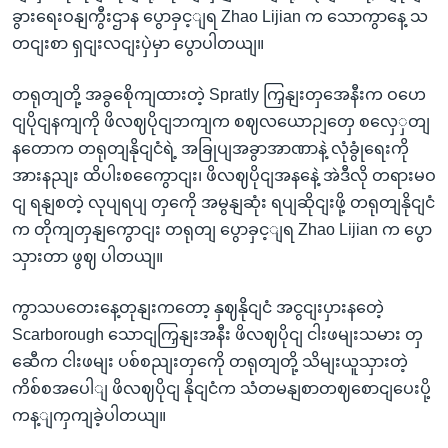
ခွားရေးဝနျကွီးဌာန ပွောခှင့ျရ Zhao Lijian က သောကွာနေ့ သ
တငျးစာ ရှငျးလငျးပှဲမှာ ပွောပါတယျ။
တရုတျတို့ အခွစေိုကျထားတဲ့ Spratly ကြှနျးတှအေနီးက ဝဟေ
ငျပိုငျနကျကို ဖိလဈပိုငျဘကျက စဈလယောဉျတှေ စလှေှတျ
နတောက တရုတျနိုငျငံရဲ့ အခြုပျအခွာအာဏာနဲ့ လုံခွုံရေးကို
အားနညျး ထိပါးစကွေောငျး၊ ဖိလဈပိုငျအနနေဲ့ အဲဒီလို တရားမဝ
ငျ ရနျစတဲ့ လုပျရပျ တှကေို အမွနျဆုံး ရပျဆိုငျးဖို့ တရုတျနိုငျငံ
က တိုကျတှနျကွောငျး တရုတျ ပွောခှင့ျရ Zhao Lijian က ပွော
သှားတာ ဖွဈ ပါတယျ။
ကွာသပတေးနေ့တုနျးကတော့ နှဈနိုငျငံ အငွငျးပှားနတေဲ့
Scarborough သောငျကြှနျးအနီး ဖိလဈပိုငျ ငါးဖမျးသမား တှ
ဆေီက ငါးဖမျး ပစ်စညျးတှကေို တရုတျတို့ သိမျးယူသှားတဲ့
ကိစ်စအပေါျ ဖိလဈပိုငျ နိုငျငံက သံတမနျစာတဈစောငျပေးပို့
ကန့ျကှကျခဲ့ပါတယျ။