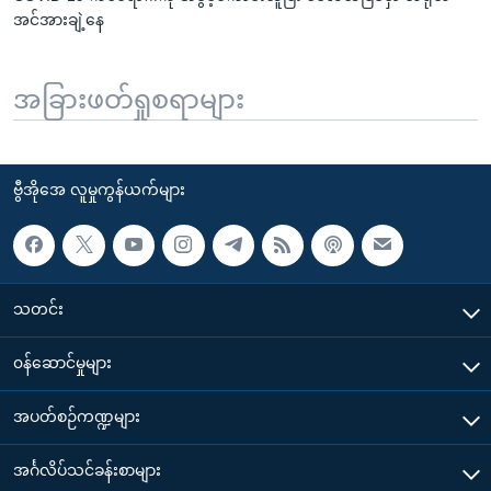
အင်အားချဲ့နေ
အခြားဖတ်ရှုစရာများ
ဗွီအိုအေ လူမှုကွန်ယက်များ
သတင်း
၀န်ဆောင်မှုများ
အပတ်စဉ်ကဏ္ဍများ
အင်္ဂလိပ်သင်ခန်းစာများ