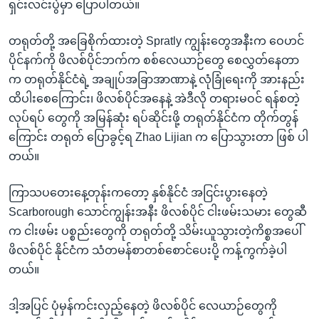
ရှင်းလင်းပွဲမှာ ပြောပါတယ်။
တရုတ်တို့ အခြေစိုက်ထားတဲ့ Spratly ကျွန်းတွေအနီးက ဝေဟင်
ပိုင်နက်ကို ဖိလစ်ပိုင်ဘက်က စစ်လေယာဉ်တွေ စေလွှတ်နေတာ
က တရုတ်နိုင်ငံရဲ့ အချုပ်အခြာအာဏာနဲ့ လုံခြုံရေးကို အားနည်း
ထိပါးစေကြောင်း၊ ဖိလစ်ပိုင်အနေနဲ့ အဲဒီလို တရားမဝင် ရန်စတဲ့
လုပ်ရပ် တွေကို အမြန်ဆုံး ရပ်ဆိုင်းဖို့ တရုတ်နိုင်ငံက တိုက်တွန်
ကြောင်း တရုတ် ပြောခွင့်ရ Zhao Lijian က ပြောသွားတာ ဖြစ် ပါ
တယ်။
ကြာသပတေးနေ့တုန်းကတော့ နှစ်နိုင်ငံ အငြင်းပွားနေတဲ့
Scarborough သောင်ကျွန်းအနီး ဖိလစ်ပိုင် ငါးဖမ်းသမား တွေဆီ
က ငါးဖမ်း ပစ္စည်းတွေကို တရုတ်တို့ သိမ်းယူသွားတဲ့ကိစ္စအပေါ်
ဖိလစ်ပိုင် နိုင်ငံက သံတမန်စာတစ်စောင်ပေးပို့ ကန့်ကွက်ခဲ့ပါ
တယ်။
ဒါ့အပြင် ပုံမှန်ကင်းလှည့်နေတဲ့ ဖိလစ်ပိုင် လေယာဉ်တွေကို