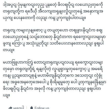
ဒါ့အပွငျ ပုံမှနျကငျးလှည့ျနတေဲ့ ဖိလဈပိုငျ လယောဉျတှကေို
တရုတျတို့က ရဒေီယို အီလကျထရှနျးလှိုငျးတှနေဲ့ အနှောကျအ
ယှကျ ပေးနတောကို လညျး ကန့ျကှကျခဲ့ပါတယျ။
တရုတျ ကမျးလှနျစောင့ျ တပျတှဟော တဈခွားနိုငျငံက စဈ
လယောဉျတှနေဲ့ သငျ်ဘောတှေ နိုငျငံတကာ ရကွေောငျးလမျးမှာ
ဖွတျ ကြောျ အသုံးပွုတိုငျး သတိပေးလာနတောလညျး ဖွဈပါ
တယျ။
မဟာဗြူဟာကတြဲ့ တောငျတရုတျပငျလယျ ရကွေောငျးလမျး
တှမှော တရုတျတို့ရဲ့ ရနျလိုတဲ့ လှုပျရှားမှုတှကွေောင့ျ အမရေိ
ကနျ ပွညျထောငျစုနဲ့ မဟာမိတျနိုငျငံတှကေ ဒသေတှငျး လုံခွုံ
ရေး အခွအေနတှေအေပေါျ စိုးရိမျမှုတှေ ပေါျထှကျနခြေိနျမှာ
ဖိလဈပိုငျ နိုငျငံက အခုလို ကန့ျကှကျခဲ့တာလညျး ဖွဈပါတ
ယျ။
မျှဝေပါ
Follow us