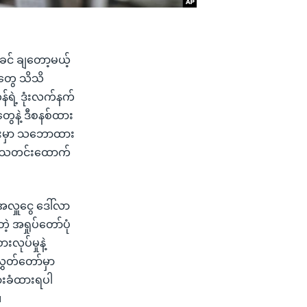
ခင် ချတော့မယ့်
ားတွေ သိသိ
ရဲ့ ဒုံးလက်နက်
ွေနဲ့ ဒီစနစ်ထား
ကြားမှာ သဘောထား
VOA သတင်းထောက်
အလှူငွေ ဒေါ်လာ
့ အရှုပ်တော်ပုံ
လုပ်မှုနဲ့
ွှတ်တော်မှာ
ားခံထားရပါ
။