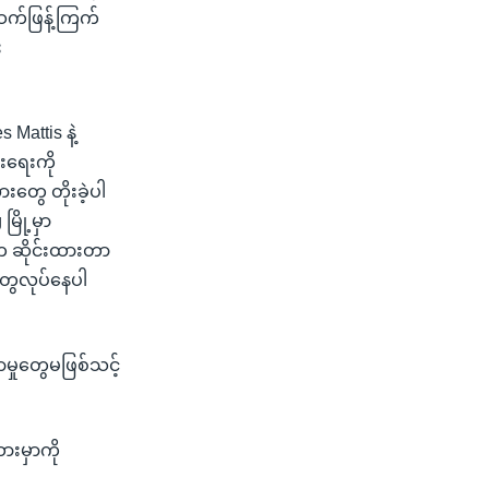
ဆက်ဖြန့်ကြက်
း
Mattis နဲ့
းရေးကို
တွေ တိုးခဲ့ပါ
ြို့မှာ
က ဆိုင်းထားတာ
ွေလုပ်နေပါ
မှုတွေမဖြစ်သင့်
ားမှာကို