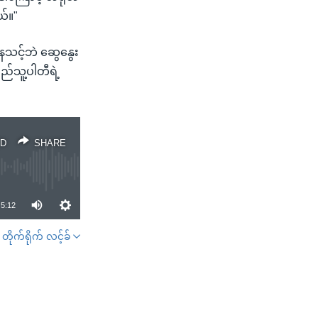
ယ်။"
ေသင့်ဘဲ ဆွေနွေး
ည်သူ့ပါတီရဲ့
D
SHARE
5:12
တိုက်ရိုက် လင့်ခ်
SHARE