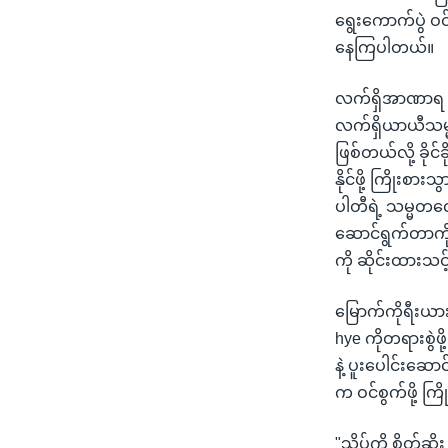
ရွေးကောက်ပွဲ ဝ
နေကြပါတယ်။
လက်ရှိအာဏာရ Li
လက်ရှိယာယီသမ္
ဖြစ်တယ်လို့ ခိုင
နိုင်ဖို့ ကြိုး
ပါတီရဲ့ သမ္မတလေ
ဆောင်ရွက်တာကို
ကို ဆိုင်းထားသင
မြောက်ကိုရီးယာ
hye ကိုတရားစွဲ
နဲ့ ပူးပေါင်းဆော
က ဝင်စွက်ဖို့ ကြ
"သိပ်ကို စိတ်ဆိ