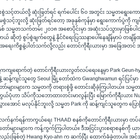
ွဲသင့်တယ်လို့ ဆုံးဖြတ်ရင် ရက်ပေါင်း ၆၀ အတွင်း သမ္မတရွေးကောက
မစွဲသင့်ဘူးလို့ ဆုံးဖြတ်ရင်တော့ အခုနှစ်ကုန်မှာ ရွေးကောက်ပွဲကို ကျင
 နှစ် သမ္မတသက်တမ်း ၂၀၁၈ အစောပိုင်းမှာ အဆုံးသပ်သွားမှာဖြစ်
ဆိုတဲ့ စွပ်စွဲချက်တွေနဲ့ နိုင်ငံရေးပြဿနာပေါ်နေချိန်မှာပဲ တချိန်ထ
 အရေးကိစ္စနဲ့ပါတ်သက်လို့လည်း တောင်ကိုရီးယားမှာ အခြေအတင် အ
ကကျရောက်တဲ့ တောင်ကိုရီးယားလွတ်လပ်ရေးနေ့မှာ Park Geun-hy
့ ဆန့်ကျင်သူတွေ Seoul မြို့တော်ထဲက Gwanghwamun ရင်ပြင်မှာ ဆ
များများက သမ္မတကို တရားစွဲဖို့ တောင်းဆိုခဲ့ကြပါတယ်။ သမ္မတရဲ
တွယ်ပုံဟာ သိပ်ကိုသဘောထားတင်းမာလွန်းပြီး မြောက်ကိုရီးယား N
ွားအောင် မလုပ်နိုင်ဘူးလို့ သမ္မတ Park ကို ဆန့်ကျင်သူတွေက ပ
ံးလက်နက်ရန်ကာကွယ်ရေး THAAD စနစ်ကိုတောင်ကိုရီးယားမှာ တပ်ဆ
အတော်များများက ကန့်ကွက်ကြပါတယ်။ ဒီအငြင်းပွားစရာစနစ်ကို 
ုပ်လည်းဖြစ်တဲ့ Hwang Kyo-ahn က ဆက်ပြီး ထောက်ခံခဲ့တာပါ။ အင်