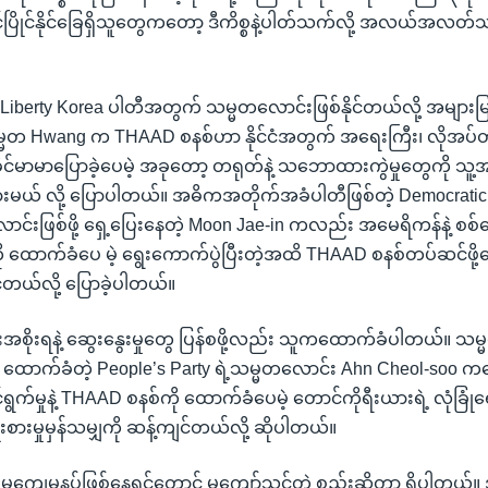
င်ပြိုင်နိုင်ခြေရှိသူတွေကတော့ ဒီကိစ္စနဲ့ပါတ်သက်လို့ အလယ်အ
berty Korea ပါတီအတွက် သမ္မတလောင်းဖြစ်နိုင်တယ်လို့ အများမ
မတ Hwang က THAAD စနစ်ဟာ နိုင်ငံအတွက် အရေးကြီး၊ လိုအပ
်ခိုင်မာမာပြောခဲ့ပေမဲ့ အခုတော့ တရုတ်နဲ့ သဘောထားကွဲမှုတွေကို သူ့
စားသွားမယ် လို့ ပြောပါတယ်။ အဓိကအတိုက်အခံပါတီဖြစ်တဲ့ Democratic
ာင်းဖြစ်ဖို့ ရှေ့ပြေးနေတဲ့ Moon Jae-in ကလည်း အမေရိကန်နဲ့ စစ်
 ထောက်ခံပေ မဲ့ ရွေးကောက်ပွဲပြီးတဲ့အထိ THAAD စနစ်တပ်ဆင်ဖို့ဆ
့်တယ်လို့ ပြောခဲ့ပါတယ်။
းအစိုးရနဲ့ ဆွေးနွေးမှုတွေ ပြန်စဖို့လည်း သူကထောက်ခံပါတယ်။ သမ
ဖို့ ထောက်ခံတဲ့ People’s Party ရဲ့သမ္မတလောင်း Ahn Cheol-soo
င်ရွက်မှုနဲ့ THAAD စနစ်ကို ထောက်ခံပေမဲ့ တောင်ကိုရီးယားရဲ့ လုံခြုံ
ိုးစားမှုမှန်သမျှကို ဆန့်ကျင်တယ်လို့ ဆိုပါတယ်။
ုး မကျေမနပ်ဖြစ်နေရင်တောင် မကျော်သင့်တဲ့ စည်းဆိုတာ ရှိပါတယ်။ 