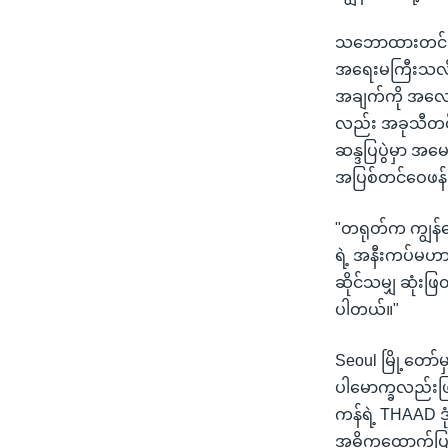
သဘောထားတင်းမာတ
အရေးမကြီးသလိုလု
အချက်ကို အလေ
လည်း အခုသီတင်း
ဆန္ဒပြပွဲမှာ အ
အပြစ်တင်ဝေဖန်
"တရုတ်က ကျွန်တ
ရဲ့ အနီးကပ်မဟာ
ဆိုင်သမျှ ဆုံးဖ
ပါတယ်။"
Seoul မြို့တော်
ပါမောက္ခလည်းဖ
ကန်ရဲ့ THAAD 
အဓိကထောက်ပြစရာ 