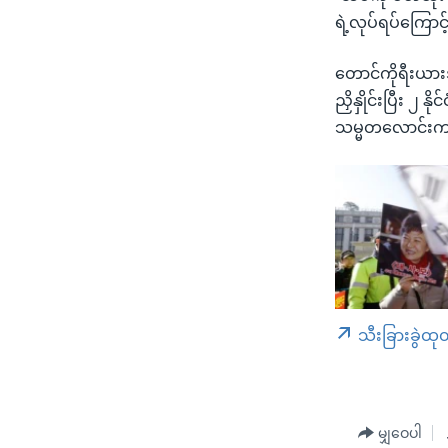
ရဲ့လုပ်ရပ်ကြောင
တောင်ကိုရီးယား
ညှိနှိုင်းပြီး ၂
သမ္မတလောင်းက
သီးခြားခွဲထု
မျှဝေပါ