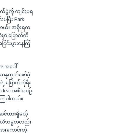
်ပွဲကို ကျင်းပရ
်းပပြီး Park
ပါတယ်။ အစိုးရက
ဲမှာ မြောက်ကို
ငြင်းပွားနေကြ
e အပေါ်
န္ဒထုတ်ဖော်ခဲ့
့ မြောက်ကိုရီး
uclear အစီအစဉ်
ြောကြပါတယ်။
င်ထားရှိမယ့်
ယာယီသမ္မတလည်း
အားကောင်းတဲ့