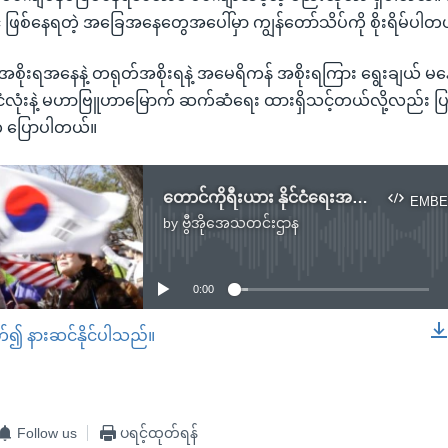
့် ဖြစ်နေရတဲ့ အခြေအနေတွေအပေါ်မှာ ကျွန်တော်သိပ်ကို စိုးရိမ်ပါတ
အစိုးရအနေနဲ့ တရုတ်အစိုးရနဲ့ အမေရိကန် အစိုးရကြား ရွေးချယ် မန
 နိုင်ငံလုံးနဲ့ မဟာဗြူဟာမြောက် ဆက်ဆံရေး ထားရှိသင့်တယ်လို့လည်း ပြ
 ပြောပါတယ်။
တောင်ကိုရီးယား နိုင်ငံရေးအကွဲအပြဲ
EMBE
by
ဗွီအိုအေသတင်းဌာန
No media source currently available
0:00
တ်၍ နားဆင်နိုင်ပါသည်။
EMBED
Follow us
ပရင့်ထုတ်ရန်