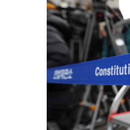
သုတပဒေသာ အင်္ဂလိပ်စာ
အ
ညွန်း
စာမျက်နှာ
သို့
ကျော်
ကြည့်
ရန်
ရှာဖွေ
ရန်
နေရာ
သို့
ကျော်
ရန်