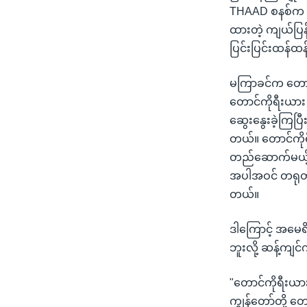
THAAD စနစ်က မြ
ထားတဲ့ ကျယ်ပြန့
ပြင်းပြင်းထန်ထ
မကြာခင်က တောင်
တောင်ကိုရီးယား
ဆွေးနွေးခဲ့ကြပ
တယ်။ တောင်ကိုရီ
တည်ဆောက်မယ့် 
အပါအဝင် တရုတ်
တယ်။
ဒါကြောင့် အမေရ
ဘူးလို့ ဆန့်က
"တောင်ကိုရီးယာ
ကျွန်တော်တို့ တ