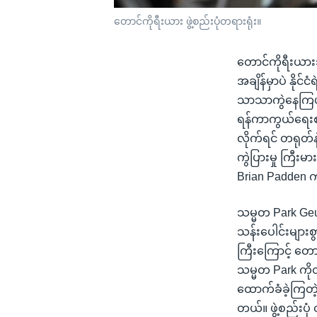
တောင်ကိုရီးယား ဖွဲ့စည်းပုံတရားရုံး။
တောင်ကိုရီးယား
အချိန်မှာပဲ နို
သာသာကွဲနေကြပါ
ရန်ကာကွယ်ရေးစနစ
လိုက်ရင် တရုတ်
ကွဲပြားမှု ကြီ
Brian Padden 
သမ္မတ Park Geu
သန်းပေါင်းများစ
ကြီးကြောင့် တော
သမ္မတ Park ကိုတ
ထောက်ခံခဲ့ကြတ
တယ်။ ဖွဲ့စည်းပု