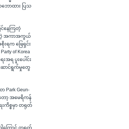
လတ်သဘောထား ပြသ
ြင်နေကြတဲ့
်တဲ့ အကာအကွယ်
အစိုးရက ဖြေရှင်း
 Party of Korea
ရေးအရ ပူးပေါင်း
ောင်ရွက်မှုတွေ
္မတ Park Geun-
 ကတော့ အမေရိကန်
ရေးကိစ္စမှာ တရုတ်
ဒါကြောင့် တရုတ်