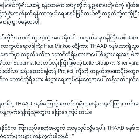
ောက်ကိုရီးယားရဲ့ ရန်သာမက အာရှတိုက်နဲ့ ဥရောပတိုက်ကို ချိတ်
်တဲ့ ဒုံးလက်နက်ရန်ကာကွယ်ရေးစနစ်ဖြစ်တယ်လို့ တရုတ်တို့ကဆိုပြီ
န်ကန့်ကွက်နေတာပါ။
ကိုရီးယားကို သွားခဲ့တဲ့ အမေရိကန်ကာကွယ်ရေးဝန်ကြီးသစ် James 
 ကာကွယ်ရေးဝန်ကြီး Han Minkoo တို့ကြား THAAD စနစ်ထားရှိသွာ
ြီးနောက်မှာ တရုတ်ဖက်က တောင်ကိုရီးယားအပေါ် စီးပွားရေးအရ ဖိအား
ယား Supermarket လုပ်ငန်းကြီးဖြစ်တဲ့ Lotte Group က Shenyang မ
ဒေါ်လာ သန်းထောင်ချီတန် Project ကြီးကို တရုတ်အာဏာပိုင်တွေ
က တောင်ကိုရီးယား စီးပွားရေးလုပ်ငန်းတွေအပေါ် ကန့်သတ်ချက်တ
ိကန်ရဲ့ THAAD စနစ်ကြောင့် တောင်ကိုရီးယားနဲ့ တရုတ်ကြား တင်းမာ
ျင်ကန့်ကွက်နေကြသူတွေက ပြောနေကြပါတယ်။
းနိုင်ငံက ကြားညှပ်နေတဲ့အတွက် ဘာမှလုပ်လို့မရပါ။ THAAD စနစ်ထ
ော်တော်များများ ကန့်ကွက်ပါတယ်။ "