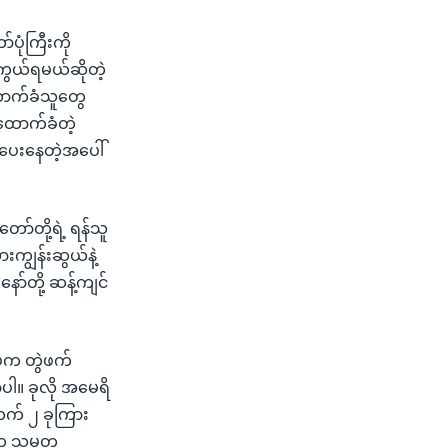
ုံကြီးကို
ာကွယ်ရမယ်ဆိုတဲ့
ာက်ခံသူတွေ
ထောက်ခံတဲ့
ပေးနေတဲ့အပေါ်
ာ်တို့ရဲ့ ရန်သူ
ကျွန်းဆွယ်နဲ့
ာ်တို့ ဆန့်ကျင်
ပ်က တွဲဖက်
ပါ။ ခုလို အမေရိ
က် ၂ ခုကြား
ုက သမ္မတ