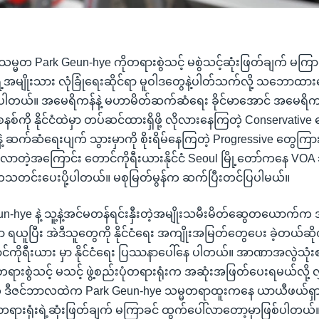
သမ္မတ Park Geun-hye ကိုတရားစွဲသင့် မစွဲသင့်ဆုံးဖြတ်ချက် မကြာ
င်ငံရဲ့အမျိုးသား လုံခြုံရေးဆိုင်ရာ မူဝါဒတွေနဲ့ပါတ်သက်လို့ သဘောထ
တယ်။ အမေရိကန်နဲ့ မဟာမိတ်ဆက်ဆံရေး ခိုင်မာအောင် အမေရိကန်
်ကို နိုင်ငံထဲမှာ တပ်ဆင်ထားရှိဖို့ လိုလားနေကြတဲ့ Conservative တ
နဲ့ ဆက်ဆံရေးပျက် သွားမှာကို စိုးရိမ်နေကြတဲ့ Progressive တွေ
းမားလာတဲ့အကြောင်း တောင်ကိုရီးယားနိုင်ငံ Seoul မြို့တော်ကနေ 
ကသတင်းပေးပို့ပါတယ်။ မစုမြတ်မွန်က ဆက်ပြီးတင်ပြပါမယ်။
n-hye နဲ့ သူ့နဲ့အင်မတန်ရင်းနှီးတဲ့အမျိုးသမီးမိတ်ဆွေတယောက်က 
ွာ ရယူပြီး အဲဒီသူတွေကို နိုင်ငံရေး အကျိုးအမြတ်တွေပေး ခဲ့တယ်ဆိုတဲ
င်ကိုရီးယား မှာ နိုင်ငံရေး ပြဿနာပေါ်နေ ပါတယ်။ အာဏာအလွဲသုံးစား
ရားစွဲသင့် မသင့် ဖွဲ့စည်းပုံတရားရုံးက အဆုံးအဖြတ်ပေးရမယ်လို့ လ
ဲ့ ဒီဇင်ဘာလထဲက Park Geun-hye သမ္မတရာထူးကနေ ယာယီဖယ်ရှ
ံ တရားရုံးရဲ့ဆုံးဖြတ်ချက် မကြာခင် ထွက်ပေါ်လာတော့မှာဖြစ်ပါတယ်