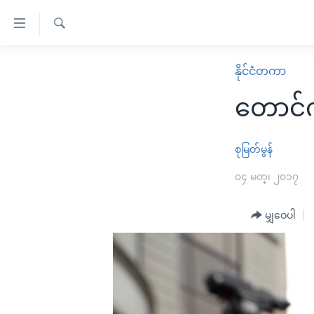
သုံး
ရ
ရှာဖွေ
လွယ်ကူ
မူလစာမျက်နှာ
နိုင်ငံတကာ
ရ
စေ
မြန်မာ
လာ
တောင်ကိ
သည့်
ဒ်
ကမ္ဘာ့သတင်းများ
Link
ဗွီဒီယို
နိုင်ငံတကာ
စုမြတ်မွန်
များ
သတင်းလွတ်လပ်ခွင့်
အမေရိကန်
၀၄ မတ္၊ ၂၀၁၇
ပင်မ
ရပ်ဝန်းတခု လမ်းတခု အလွန်
တရုတ်
အကြောင်းအရာ
အင်္ဂလိပ်စာလေ့လာမယ်
မျှဝေပါ
အစ္စရေး-ပါလက်စတိုင်း
သို့
အပတ်စဉ်ကဏ္ဍများ
အမေရိကန်သုံးအီဒီယံ
ကျော်
ကြည့်
ရေဒီယိုနှင့်ရုပ်သံ အချက်အလက်များ
မကြေးမုံရဲ့ အင်္ဂလိပ်စာ
ရေဒီယို
ရန်
ရေဒီယို/တီဗွီအစီအစဉ်
ရုပ်ရှင်ထဲက အင်္ဂလိပ်စာ
တီဗွီ
ပင်မ