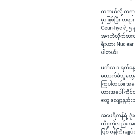
တကယ်လို့ တရားစ
မှာဖြစ်ပြီး တရား
Geun-hye ရဲ့ ၅
အဂတိလိုက်စားတယ် 
ရီးယား Nuclear
ပါတယ်။
မတ်လ ၁ ရက်နေ့
ထောက်ခံသူတွေနဲ
ကြပါတယ်။ အတော်
ယားအပေါ် ကိုင်
တွေ လျော့နည်းသ
အမေရိကန်ရဲ့ ဒု
ကိစ္စကိုလည်း 
ဖြစ် ဝန်ကြီးချ