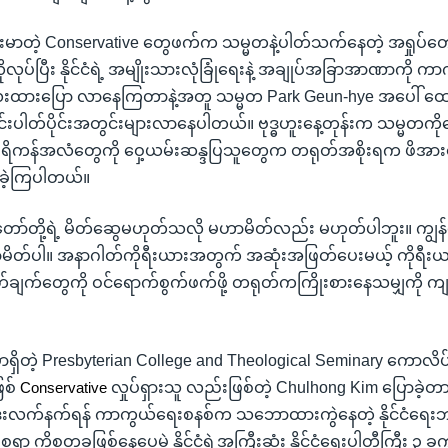
ဲ့ Conservative တွေဖက်က သမ္မတနဲ့ပါတ်သက်နေတဲ့ အရှုပ်တော်ပ
ပ်ပြီး နိုင်ငံရဲ့ အမျိုးသားလုံခြုံရေးနဲ့ အချုပ်အခြာအာဏာကို က
းထားပြော လာနေကြတာနဲ့အတူ သမ္မတ Park Geun-hye အပေါ် ထေ
ပါတ်ပိုင်းအတွင်းများလာနေပါတယ်။ ဗုဒ္ဓဟူးနေ့တုန်းက သမ္မတကို
မေရိကန်အလံတွေကို ဝှေ့ယမ်းဆန္ဒပြသူတွေက တရုတ်အစိုးရက ဖိအား
ခဲ့ကြပါတယ်။
ော်တို့ရဲ့ မိတ်ဆွေမဟုတ်သလို မဟာမိတ်လည်း မဟုတ်ပါဘူး။ ကျွန်တေ
မိတ်ပါ။ အနာဂါတ်ကိုရီးယားအတွက် အဆုံးအဖြတ်ပေးမယ့် ကိုရီးယား
ြတ်ချက်တွေကို ဝင်ရောက်စွက်ဖက်ဖို့ တရုတ်ကကြိုးစားနေသမျှကို ကျနေ
မှာရှိတဲ့ Presbyterian College and Theological Seminary ကောလိ
ြစ်
လှုပ်ရှားသူ လည်းဖြစ်တဲ့ Chulhong Kim ပြောခဲ့တာ
Conservative
ဒုံးလက်နက်ရန် ကာကွယ်ရေးစနစ်က သဘောထားကွဲနေတဲ့ နိုင်ငံရေးဘ
ကိစ္စတခုဖြစ်နေပေမဲ့ နိုင်ငံရဲ့အကြီးဆုံး နိုင်ငံရေးပါတီကြီး ၃ ခ