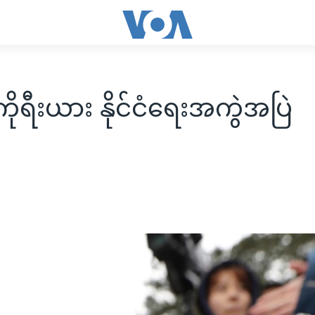
ုရီးယား နိုင်ငံရေးအကွဲအပြဲ