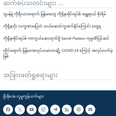
ဆက်စပ်သတင်းများ ...
ဂျပန်နဲ့ ကိုရီးယားရောက် မြန်မာတွေ ကိုရိုနာဗိုင်းရပ်စ် အန္တရာယ် စိုးရိမ်
ကိုရိုနာပိုး လက္ခဏာမပြဘဲ သယ်ဆောင်ကူးစက်နိုင်ကြောင်း တွေ့ရ
ကိုရိုနာဗိုင်းရပ်စ် ကာကွယ်ဆေးထုတ်ဖို့ Sanofi Pasteur ကုမ္ပဏီပြင်ဆင်
ထိုင်းရောက် မြန်မာအလုပ်သမားတချို့ COVID-19 ကြောင့် အလုပ်လက်မဲ့
ဖြစ်
အခြားဖတ်ရှုစရာများ
ဗွီအိုအေ လူမှုကွန်ယက်များ