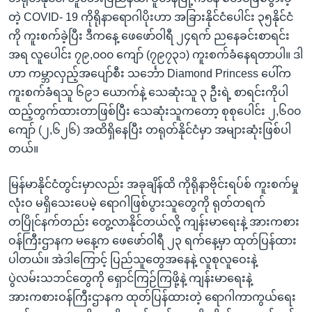
တဲ့ COVID- 19 ကိုရိုနာရောဂါပိုးဟာ အခြားနိုင်ငံပေါင်း ၃၅နိုင်ငံ
ကို ကူးစက်ခဲ့ပြီး ဒီကနေ့ ဖေဖော်ဝါရီ ၂၄ရက် ညနေခင်းစာရင်း
အရ လူပေါင်း ၇၉,၀၀၀ ကျော် (၇၉၇၃၁) ကူးစက်ခံနေရတာပါ။ ဒါ
ဟာ ကမ္ဘာလှည့်အပျော်စီး သင်္ဘော Diamond Princess ပေါ်က
ကူးစက်ခံရသူ ၆၉၁ ယောက်နဲ့ သေဆုံးသူ ၃ ဦးရဲ့ စာရင်းကိုပါ
ထည့်တွက်ထားတာဖြစ်ပြီး သေဆုံးသူကတော့ စုစုပေါင်း ၂,၆၀၀
ကျော် (၂,၆၂၆) အထိရှိနေပြီး တရုတ်နိုင်ငံမှာ အများဆုံးဖြစ်ပါ
တယ်။
မြန်မာနိုင်ငံတွင်းမှာလည်း အခုချိန်ထိ ကိုရိုနာဗိုင်းရပ်စ် ကူးစက်မှု
လုံးဝ မရှိသေးပေမဲ့ ရောဂါဖြစ်ပွားသူတွေကို ရုတ်တရက်
တပြိုင်နက်တည်း တွေ့လာနိုင်တယ်လို့ ကျန်းမာရေးနဲ့ အားကစား
ဝန်ကြီးဌာနက မနေ့က ဖေဖော်ဝါရီ ၂၃ ရက်နေ့မှာ ထုတ်ပြန်ထား
ပါတယ်။ အဲဒါကြောင့် ပြည်သူတွေအနေနဲ့ လူစုလူဝေးနဲ့
ပွဲလမ်းသဘင်တွေကို ရှောင်ကြဉ်ကြဖို့နဲ့ ကျန်းမာရေးနဲ့
အားကစားဝန်ကြီးဌာနက ထုတ်ပြန်ထားတဲ့ ရောဂါကာကွယ်ရေး