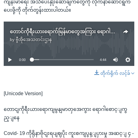
ကျန်းမာရေး အသိပေးနှိုးဆော်ချက်တွေကို လိုက်နာဆောင်ရွက်
ပေးဖို့ကို တိုက်တွန်းထားပါတယ်။
တောင်ကိုရီးယားရောက်မြန်မာတွေအကြား ရောဂါစောင့်ကြည့်နေ
by
ဗွီအိုအေသတင်းဌာန
No media source currently available
0:00
4:44
တိုက်ရိုက် လင့်ခ်
[Unicode Version]
တောငျကိုရီးယားရောကျမွနျမာတှအေကွား ရောဂါစောင့ျကွ
ည့ျနေ
Covid- 19 ကိုရိုနာဗိုငျးရပျဈပိုး ကူးစကျပွန့ျပှားမှု အဆင့ျ ၄ -