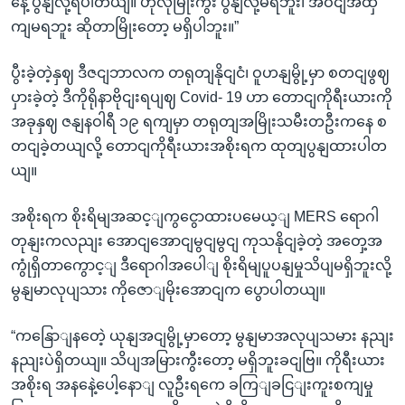
နေဲ့ ပွနျလို့ရပါတယျ။ ဟိုလိုမြိုးကွီး ပွနျလို့မရဘူး၊ အဝငျအထှ
ကျမရဘူး ဆိုတာမြိုးတော့ မရှိပါဘူး။”
ပွီးခဲ့တဲ့နှဈ ဒီဇငျဘာလက တရုတျနိုငျငံ၊ ဝူဟနျမွို့မှာ စတငျဖွဈ
ပှားခဲ့တဲ့ ဒီကိုရိုနာဗိုငျးရပျဈ Covid- 19 ဟာ တောငျကိုရီးယားကို
အခုနှဈ ဇနျနဝါရီ ၁၉ ရကျမှာ တရုတျအမြိုးသမီးတဦးကနေ စ
တငျခဲ့တယျလို့ တောငျကိုရီးယားအစိုးရက ထုတျပွနျထားပါတ
ယျ။
အစိုးရက စိုးရိမျအဆင့ျကွငွောထားပမေယ့ျ MERS ရောဂါ
တုနျးကလညျး အောငျအောငျမွငျမွငျ ကုသနိုငျခဲ့တဲ့ အတှေ့အ
ကွုံရှိတာကွောင့ျ ဒီရောဂါအပေါျ စိုးရိမျပူပနျမှုသိပျမရှိဘူးလို့
မွနျမာလုပျသား ကိုဇောျမိုးအောငျက ပွောပါတယျ။
“ကနြောျနတေဲ့ ယုနျအငျမွို့မှာတော့ မွနျမာအလုပျသမား နညျး
နညျးပဲရှိတယျ။ သိပျအမြားကွီးတော့ မရှိဘူးခငျဗြ။ ကိုရီးယား
အစိုးရ အနနေဲ့ပေါ့နောျ လူဦးရကေ ခကြျခငြျးကူးစကျမှု