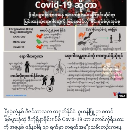
ပြီးခဲ့တဲ့နှစ် ဒီဇင်ဘာလက တရုတ်နိုင်ငံ၊ ဝူဟန်မြို့မှာ စတင်
ဖြစ်ပွားခဲ့တဲ့ ဒီကိုရိုနာဗိုင်းရပ်စ် Covid- 19 ဟာ တောင်ကိုရီးယား
ကို အခုနှစ် ဇန်နဝါရီ ၁၉ ရက်မှာ တရုတ်အမျိုးသမီးတဦးကနေ