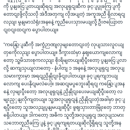
ကို ပွနျခငြျတယျဆိုရငျ အလုပျရှငျဆီက ခှင့ျပွုခကြျကို
တောငျးဖို့လိုသလို အဲဒီအတှကျ လိုအပျတဲ့ အကူအညီ ရှိလာရငျ
လညျး မွနျမာသံရုံးအနနေဲ့ ကူညီပေးသှားမယျလို့ ဦးဇယြောတ
ငျဝငျးထငျက ပွောပါတယျ။
“ကနြော့ျဆီကို အကွံဉာဏျလှမျးတောငျးတဲ့ လုပျသားလူငယျ
တှကေိုလညျး ပွောပါတယျ။ ဒီကွားထဲမှာ နှဈယောကျလောကျ
တော့ သူ့မိသားစုကလညျး စိုးရိမျတယျဆိုပွီးတော့ ပွနျခငြျလာ
လို့ ဆကျသှယျလာတော့ - နံပါတျ ၁ အနနေဲ့ အလုပျရှငျ အလုပျ
သမားကွားမှာ အရငျညှိနှိုငျးခိုငျးပါတယျ။ ခှင့ျရကျဘယျ
လောကျ ပေးနိုငျမလဲပေါ့။ အဆငျမပွဘေူးဆိုရငျ ကနြော့ျအန
နေဲ့ လှမျးပွီးတော့ အလုပျရှငျနဲ့ ညှိနှိုငျးပေးမယျဆိုပွီးတော့ လ
မျးညှှနျလိုကျတယျ။ သူ့အလုပျရှငျနဲ့ ညှိနှိုငျးတဲ့အခါမှာ ခှင့ျ
ရပွီးတော့ သူအလညျပွနျမယျဆိုပွီး ဖွဈသှားတာမြိုးတှေ ဘာတှ
ရှေိပါတယျ။ ဒါကတော့ အဓိက သူတို့အလုပျရှငျ အလုပျသမား
သဘောတူညီခကြျနဲ့ ခှင့ျရကျရတယျဆိုလို့ရှိရငျ သူတို့အန