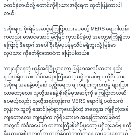
စတင်ခဲ့တယ်လို့ တောင်ကိုရီးယားအစိုးရက ထုတ်ပြန်ထားပါ
တယ်။
အစိုးရက စိုးရိမ်အဆင့်ကြေငြာထားပေမယ့် MERS ရောဂါတုန်း
ကလည်း အောင်အောင်မြင်မြင် ကုသနိုင်ခဲ့တဲ့ အတွေ့အကြုံရှိတာ
ကြောင့် ဒီရောဂါအပေါ် စိုးရိမ်ပူပန်မှုသိပ်မရှိဘူးလို့ မြန်မာ
လုပ်သား ကိုဇော်မိုးအောင်က ပြောပါတယ်။
“ကျနော်နေတဲ့ ယုန်အင်မြို့မှာတော့ မြန်မာအလုပ်သမား နည်း
နည်းပဲရှိတယ်။ သိပ်အများကြီးတော့ မရှိဘူးခင်ဗျ။ ကိုရီးယား
အစိုးရ အနေနဲ့ပေါ့နော် လူဦးရေက ချက်ချင်းကူးစက်မှု များပြား
လာတော့လေ။ သူတို့အနေနဲ့ စိုးရိမ်မှုအဆင့်ကို ကြေငြာတယ်ဆို
ပေမယ့်လည်း သူတို့အရင်တုန်းက MERS ရောဂါနဲ့ ပတ်သက်
တုန်းက သူတို့ အောင်မြင်စွာကုပေးနိုင်တဲ့ အတွေ့အကြုံရှိတဲ့အခါ
ကျတော့လေ။ ကျနော်က ကိုရီးယားမှာ အနေကြာတာဖြစ်တဲ့
အတွက် အဲဒီအပေါ်မှာ တအားကြီးစိုးရိမ်မှုတော့ မရှိဘူးခင်ဗျ။ ကို
ရီးယားအစိုးရဘက်က တတ်နိုင်တဲ့ဘက်ကနေ လုပ်ပေးနေတယ်