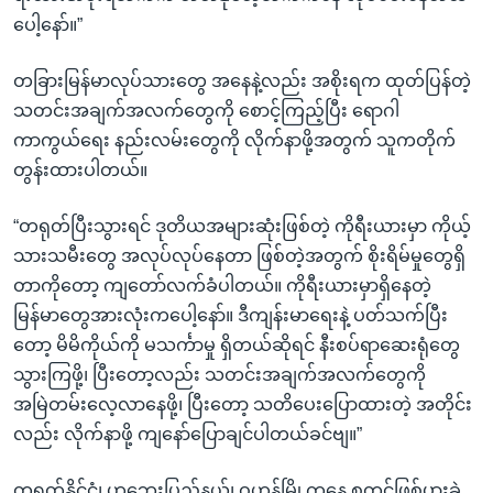
ပေါ့နော်။”
တခြားမြန်မာလုပ်သားတွေ အနေနဲ့လည်း အစိုးရက ထုတ်ပြန်တဲ့
သတင်းအချက်အလက်တွေကို စောင့်ကြည့်ပြီး ရောဂါ
ကာကွယ်ရေး နည်းလမ်းတွေကို လိုက်နာဖို့အတွက် သူကတိုက်
တွန်းထားပါတယ်။
“တရုတ်ပြီးသွားရင် ဒုတိယအများဆုံးဖြစ်တဲ့ ကိုရီးယားမှာ ကိုယ့်
သားသမီးတွေ အလုပ်လုပ်နေတာ ဖြစ်တဲ့အတွက် စိုးရိမ်မှုတွေရှိ
တာကိုတော့ ကျတော်လက်ခံပါတယ်။ ကိုရီးယားမှာရှိနေတဲ့
မြန်မာတွေအားလုံးကပေါ့နော်။ ဒီကျန်းမာရေးနဲ့ ပတ်သက်ပြီး
တော့ မိမိကိုယ်ကို မသင်္ကာမှု ရှိတယ်ဆိုရင် နီးစပ်ရာဆေးရုံတွေ
သွားကြဖို့၊ ပြီးတော့လည်း သတင်းအချက်အလက်တွေကို
အမြဲတမ်းလေ့လာနေဖို့၊ ပြီးတော့ သတိပေးပြောထားတဲ့ အတိုင်း
လည်း လိုက်နာဖို့ ကျနော်ပြောချင်ပါတယ်ခင်ဗျ။”
တရုတ်နိုင်ငံ၊ ဟူဘေးပြည်နယ်၊ ဝူဟန်မြို့ကနေ စတင်ဖြစ်ပွားခဲ့