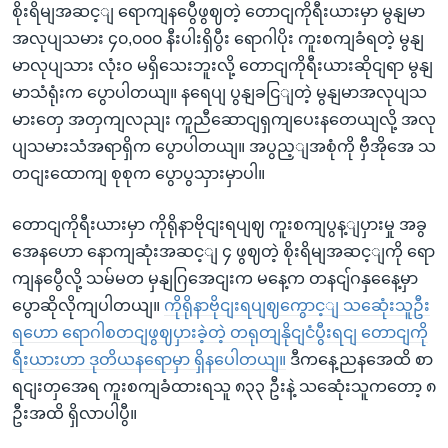
စိုးရိမျအဆင့ျ ရောကျနပွေီဖွဈတဲ့ တောငျကိုရီးယားမှာ မွနျမာ
အလုပျသမား ၄၀,၀၀၀ နီးပါးရှိပွီး ရောဂါပိုး ကူးစကျခံရတဲ့ မွနျ
မာလုပျသား လုံးဝ မရှိသေးဘူးလို့ တောငျကိုရီးယားဆိုငျရာ မွနျ
မာသံရုံးက ပွောပါတယျ။ နရေပျ ပွနျခငြျတဲ့ မွနျမာအလုပျသ
မားတှေ အတှကျလညျး ကူညီဆောငျရှကျပေးနတေယျလို့ အလု
ပျသမားသံအရာရှိက ပွောပါတယျ။ အပွည့ျအစုံကို ဗှီအိုအေ သ
တငျးထောကျ စုစုက ပွောပွသှားမှာပါ။
တောငျကိုရီးယားမှာ ကိုရိုနာဗိုငျးရပျဈ ကူးစကျပွန့ျပှားမှု အခွ
အေနဟော နောကျဆုံးအဆင့ျ ၄ ဖွဈတဲ့ စိုးရိမျအဆင့ျကို ရော
ကျနပွေီလို့ သမ်မတ မှနျဂြအေငျးက မနေ့က တနငျ်ဂနှနေေ့မှာ
ပွောဆိုလိုကျပါတယျ။
ကိုရိုနာဗိုငျးရပျဈကွောင့ျ သဆေုံးသူဦး
ရဟော ရောဂါစတငျဖွဈပှားခဲ့တဲ့ တရုတျနိုငျငံပွီးရငျ တောငျကို
ရီးယားဟာ ဒုတိယနရောမှာ ရှိနပေါတယျ။
ဒီကနေ့ညနအေထိ စာ
ရငျးတှအေရ ကူးစကျခံထားရသူ ၈၃၃ ဦးနဲ့ သဆေုံးသူကတော့ ၈
ဦးအထိ ရှိလာပါပွီ။