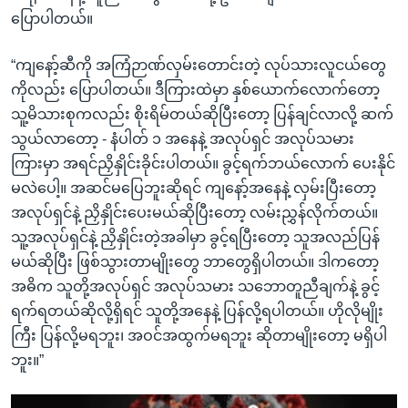
ပြောပါတယ်။
“ကျနော့်ဆီကို အကြံဉာဏ်လှမ်းတောင်းတဲ့ လုပ်သားလူငယ်တွေ
ကိုလည်း ပြောပါတယ်။ ဒီကြားထဲမှာ နှစ်ယောက်လောက်တော့
သူ့မိသားစုကလည်း စိုးရိမ်တယ်ဆိုပြီးတော့ ပြန်ချင်လာလို့ ဆက်
သွယ်လာတော့ - နံပါတ် ၁ အနေနဲ့ အလုပ်ရှင် အလုပ်သမား
ကြားမှာ အရင်ညှိနှိုင်းခိုင်းပါတယ်။ ခွင့်ရက်ဘယ်လောက် ပေးနိုင်
မလဲပေါ့။ အဆင်မပြေဘူးဆိုရင် ကျနော့်အနေနဲ့ လှမ်းပြီးတော့
အလုပ်ရှင်နဲ့ ညှိနှိုင်းပေးမယ်ဆိုပြီးတော့ လမ်းညွှန်လိုက်တယ်။
သူ့အလုပ်ရှင်နဲ့ ညှိနှိုင်းတဲ့အခါမှာ ခွင့်ရပြီးတော့ သူအလည်ပြန်
မယ်ဆိုပြီး ဖြစ်သွားတာမျိုးတွေ ဘာတွေရှိပါတယ်။ ဒါကတော့
အဓိက သူတို့အလုပ်ရှင် အလုပ်သမား သဘောတူညီချက်နဲ့ ခွင့်
ရက်ရတယ်ဆိုလို့ရှိရင် သူတို့အနေနဲ့ ပြန်လို့ရပါတယ်။ ဟိုလိုမျိုး
ကြီး ပြန်လို့မရဘူး၊ အဝင်အထွက်မရဘူး ဆိုတာမျိုးတော့ မရှိပါ
ဘူး။”