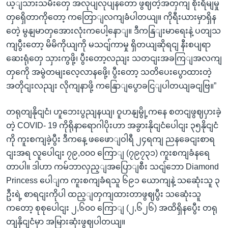
ယ့ျသားသမီးတှေ အလုပျလုပျနတော ဖွဈတဲ့အတှကျ စိုးရိမျမှု
တှရှေိတာကိုတော့ ကတြောျလကျခံပါတယျ။ ကိုရီးယားမှာရှိန
တေဲ့ မွနျမာတှအေားလုံးကပေါ့နောျ။ ဒီကနြျးမာရေးနဲ့ ပတျသ
ကျပွီးတော့ မိမိကိုယျကို မသငျ်ကာမှု ရှိတယျဆိုရငျ နီးစပျရာ
ဆေးရုံတှေ သှားကွဖို့၊ ပွီးတော့လညျး သတငျးအခကြျအလကျ
တှကေို အမွဲတမျးလေ့လာနဖေို့၊ ပွီးတော့ သတိပေးပွောထားတဲ့
အတိုငျးလညျး လိုကျနာဖို့ ကနြောျပွောခငြျပါတယျခငျဗြ။”
တရုတျနိုငျငံ၊ ဟူဘေးပွညျနယျ၊ ဝူဟနျမွို့ကနေ စတငျဖွဈပှားခဲ့
တဲ့ COVID- 19 ကိုရိုနာရောဂါပိုးဟာ အခွားနိုငျငံပေါငျး ၃၅နိုငျငံ
ကို ကူးစကျခဲ့ပွီး ဒီကနေ့ ဖဖေောျဝါရီ ၂၄ရကျ ညနခေငျးစာရ
ငျးအရ လူပေါငျး ၇၉,၀၀၀ ကြောျ (၇၉၇၃၁) ကူးစကျခံနရေ
တာပါ။ ဒါဟာ ကမ်ဘာလှည့ျအပြောျစီး သငျ်ဘော Diamond
Princess ပေါျက ကူးစကျခံရသူ ၆၉၁ ယောကျနဲ့ သဆေုံးသူ ၃
ဦးရဲ့ စာရငျးကိုပါ ထည့ျတှကျထားတာဖွဈပွီး သဆေုံးသူ
ကတော့ စုစုပေါငျး ၂,၆၀၀ ကြောျ (၂,၆၂၆) အထိရှိနပွေီး တရု
တျနိုငျငံမှာ အမြားဆုံးဖွဈပါတယျ။