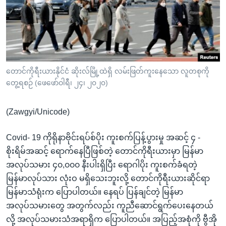
အ
သုတပဒေသာ အင်္ဂလိပ်စာ
ညွန်း
Learning English
စာမျက်နှာ
သို့
ဗွီအိုအေ လူမှုကွန်ယက်များ
ကျော်
ကြည့်
တောင်ကိုရီးယားနိုင်ငံ ဆိုးလ်မြို့ထဲရှိ လမ်းဖြတ်ကူးနေသော လူတစုကို
တွေ့ရစဉ် (ဖေဖော်ဝါရီ၊ ၂၄၊ ၂၀၂၀)
ရန်
ဘာသာစကားများ
ရှာဖွေ
(Zawgyi/Unicode)
ရန်
နေရာ
Covid- 19 ကိုရိုနာဗိုင်းရပ်စ်ပိုး ကူးစက်ပြန့်ပွားမှု အဆင့် ၄ -
သို့
စိုးရိမ်အဆင့် ရောက်နေပြီဖြစ်တဲ့ တောင်ကိုရီးယားမှာ မြန်မာ
ကျော်
အလုပ်သမား ၄၀,၀၀၀ နီးပါးရှိပြီး ရောဂါပိုး ကူးစက်ခံရတဲ့
ရန်
မြန်မာလုပ်သား လုံးဝ မရှိသေးဘူးလို့ တောင်ကိုရီးယားဆိုင်ရာ
မြန်မာသံရုံးက ပြောပါတယ်။ နေရပ် ပြန်ချင်တဲ့ မြန်မာ
အလုပ်သမားတွေ အတွက်လည်း ကူညီဆောင်ရွက်ပေးနေတယ်
လို့ အလုပ်သမားသံအရာရှိက ပြောပါတယ်။ အပြည့်အစုံကို ဗွီအို