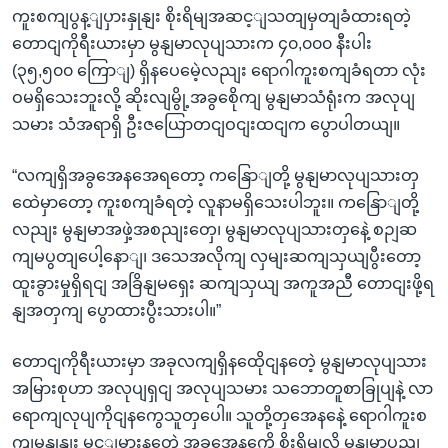
ကူးစကျပွန့ျပှားနှုနျး စိုးရိမျအဆင့ျသတျမှတျခံထားရတဲ့
တောငျကိုရီးယားမှာ မွနျမာလုပျသားက ၄၀,၀၀၀ နီးပါး
(၃၅,၅၀၀ ကြောျ) ရှိနပေမေဲ့လညျး ရောဂါကူးစကျခံရတာ လုံး
ဝမရှိသေးဘူးလို့ ဆိုးလျမွို့အခွစေိုကျ မွနျမာသံရုံးက အလုပျ
သမား သံအရာရှိ ဦးဇယြောတငျဝငျးထငျက ပွောပါတယျ။
“လကျရှိအခွအေနအေရတော့ ကနြောျတို့ မွနျမာလုပျသားတှ
ထေဲမှာတော့ ကူးစကျခံရတဲ့ လူနာမရှိသေးပါဘူး။ ကနြောျတို့
လညျး မွနျမာအဖှဲ့အစညျးတှေ၊ မွနျမာလုပျသားတှနေဲ့ စဉျဆ
ကျမပွတျပေါ့နောျ၊ ဒသေအလိုကျ လှမျးဆကျသှယျပွီးတော့
ထူးခွားမှုရှိရငျ အခြိနျမရှေး ဆကျသှယျ အကူအညီ တောငျးဖို့ရ
နျအတှကျ ပွောထားပွီးသားပါ။”
တောငျကိုရီးယားမှာ အခုလကျရှိနထေိုငျနတေဲ့ မွနျမာလုပျသား
အမြားစုဟာ အလုပျရှငျ အလုပျသမား သဘောတူစာခြုပျနဲ့ လာ
ရောကျလုပျကိုငျနကွေသူတှပေါ။ သူတို့တှအေနနေဲ့ ရောဂါကူးစ
ကျမှုနှုနျး မွင့ျမားနတေဲ့ အခွအေနကေို စိုးရိမျလို့ မွနျမာပွညျ