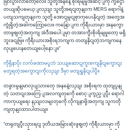
မြားပွားလာတော့လေ။ သူတို့အနနေဲ့ စိုးရိမျမှုအဆင့ျကို ကွငွော
တယျဆိုပမေယ့ျလညျး သူတို့အရငျတုနျးက MERS ရောဂါနဲ့
ပတျသကျတုနျးက သူတို့ အောငျမွငျစှာကုပေးနိုငျတဲ့ အတှေ့အ
ကွုံရှိတဲ့အခါကတြော့လေ။ ကနြောျက ကိုရီးယားမှာ အနကွော
တာဖွဈတဲ့အတှကျ အဲဒီအပေါျမှာ တအားကွီးစိုးရိမျမှုတော့ မရှိ
ဘူးခငျဗြ။ ကိုရီးယားအစိုးရဘကျက တတျနိုငျတဲ့ဘကျကနေ
လုပျပေးနတေယျပေါ့နောျ။”
ကိုရိုနာပိုး လက်ခဏာမပွဘဲ သယျဆောငျကူးစကျနိုငျကွောငျး
တှေ့ရတဲ့အကွောငျးကိုလညျး ဒီမှာ ဖတျရှုနိုငျပါပွီ။
တခွားမွနျမာလုပျသားတှေ အနနေဲ့လညျး အစိုးရက ထုတျပွနျ
တဲ့ သတငျးအခကြျအလကျတှကေို စောင့ျကွည့ျပွီး ရောဂါ
ကာကှယျရေး နညျးလမျးတှကေို လိုကျနာဖို့အတှကျ သူကတို
ကျတှနျးထားပါတယျ။
“တရုတျပွီးသှားရငျ ဒုတိယအမြားဆုံးဖွဈတဲ့ ကိုရီးယားမှာ ကို