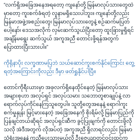
“လက်ရှိအခြေအနေအရတော့ ကျနော်တို့ မြန်မာလုပ်သားတွေထဲ
မှာတော့ ကူးစက်ခံရတဲ့ လူနာမရှိသေးပါဘူး။ ကျနော်တို့လည်း
မြန်မာအဖွဲ့အစည်းတွေ၊ မြန်မာလုပ်သားတွေနဲ့ စဉ်ဆက်မပြတ်
ပေါ့နော်၊ ဒေသအလိုက် လှမ်းဆက်သွယ်ပြီးတော့ ထူးခြားမှုရှိရင်
အချိန်မရွေး ဆက်သွယ် အကူအညီ တောင်းဖို့ရန်အတွက်
ပြောထားပြီးသားပါ။”
ကိုရိုနာပိုး လက္ခဏာမပြဘဲ သယ်ဆောင်ကူးစက်နိုင်ကြောင်း တွေ့
ရတဲ့အကြောင်းကိုလည်း ဒီမှာ ဖတ်ရှုနိုင်ပါပြီ။
တောင်ကိုရီးယားမှာ အခုလက်ရှိနေထိုင်နေတဲ့ မြန်မာလုပ်သား
အများစုဟာ အလုပ်ရှင် အလုပ်သမား သဘောတူစာချုပ်နဲ့ လာ
ရောက်လုပ်ကိုင်နေကြသူတွေပါ။ သူတို့တွေအနေနဲ့ ရောဂါကူး
စက်မှုနှုန်း မြင့်မားနေတဲ့ အခြေအနေကို စိုးရိမ်လို့ မြန်မာပြည်ကို
ပြန်ချင်တယ်ဆိုရင် အလုပ်ရှင်ဆီက ခွင့်ပြုချက်ကို တောင်းဖို့လို
သလို အဲဒီအတွက် လိုအပ်တဲ့ အကူအညီ ရှိလာရင်လည်း မြန်မာ
သံရုံးအနေနဲ့ ကူညီပေးသွားမယ်လို့ ဦးဇေယျာတင်ဝင်းထင်က