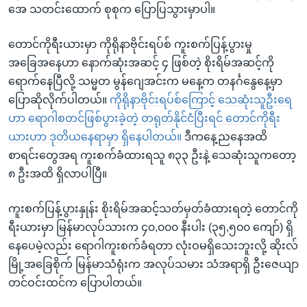
အေ သတင်းထောက် စုစုက ပြောပြသွားမှာပါ။
တောင်ကိုရီးယားမှာ ကိုရိုနာဗိုင်းရပ်စ် ကူးစက်ပြန့်ပွားမှု
အခြေအနေဟာ နောက်ဆုံးအဆင့် ၄ ဖြစ်တဲ့ စိုးရိမ်အဆင့်ကို
ရောက်နေပြီလို့ သမ္မတ မွန်ဂျေအင်းက မနေ့က တနင်္ဂနွေနေ့မှာ
ပြောဆိုလိုက်ပါတယ်။
ကိုရိုနာဗိုင်းရပ်စ်ကြောင့် သေဆုံးသူဦးရေ
ဟာ ရောဂါစတင်ဖြစ်ပွားခဲ့တဲ့ တရုတ်နိုင်ငံပြီးရင် တောင်ကိုရီး
ယားဟာ ဒုတိယနေရာမှာ ရှိနေပါတယ်။
ဒီကနေ့ညနေအထိ
စာရင်းတွေအရ ကူးစက်ခံထားရသူ ၈၃၃ ဦးနဲ့ သေဆုံးသူကတော့
၈ ဦးအထိ ရှိလာပါပြီ။
ကူးစက်ပြန့်ပွားနှုန်း စိုးရိမ်အဆင့်သတ်မှတ်ခံထားရတဲ့ တောင်ကို
ရီးယားမှာ မြန်မာလုပ်သားက ၄၀,၀၀၀ နီးပါး (၃၅,၅၀၀ ကျော်) ရှိ
နေပေမဲ့လည်း ရောဂါကူးစက်ခံရတာ လုံးဝမရှိသေးဘူးလို့ ဆိုးလ်
မြို့အခြေစိုက် မြန်မာသံရုံးက အလုပ်သမား သံအရာရှိ ဦးဇေယျာ
တင်ဝင်းထင်က ပြောပါတယ်။