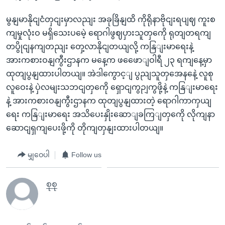
မွနျမာနိုငျငံတှငျးမှာလညျး အခုခြိနျထိ ကိုရိုနာဗိုငျးရပျဈ ကူးစ
ကျမှုလုံးဝ မရှိသေးပမေဲ့ ရောဂါဖွဈပှားသူတှကေို ရုတျတရကျ
တပွိုငျနကျတညျး တှေ့လာနိုငျတယျလို့ ကနြျးမာရေးနဲ့
အားကစားဝနျကွီးဌာနက မနေ့က ဖဖေောျဝါရီ ၂၃ ရကျနေ့မှာ
ထုတျပွနျထားပါတယျ။ အဲဒါကွောင့ျ ပွညျသူတှအေနနေဲ့ လူစု
လူဝေးနဲ့ ပှဲလမျးသဘငျတှကေို ရှောငျကွဉျကွဖို့နဲ့ ကနြျးမာရေး
နဲ့ အားကစားဝနျကွီးဌာနက ထုတျပွနျထားတဲ့ ရောဂါကာကှယျ
ရေး ကနြျးမာရေး အသိပေးနှိုးဆောျခကြျတှကေို လိုကျနာ
ဆောငျရှကျပေးဖို့ကို တိုကျတှနျးထားပါတယျ။
မျှဝေပါ
Follow us
စုစု