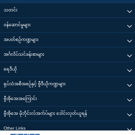
သတင်း
၀န်ဆောင်မှုများ
အပတ်စဉ်ကဏ္ဍများ
အင်္ဂလိပ်သင်ခန်းစာများ
ရေဒီယို
ရုပ်သံအစီအစဉ်နှင့် ဗွီဒီယိုကဏ္ဍများ
ဗွီအိုအေအကြောင်း
ဗွီအိုအေ မိုဘိုင်းလ်အက်ပ်များ ဒေါင်းလုတ်ယူရန်
Other Links