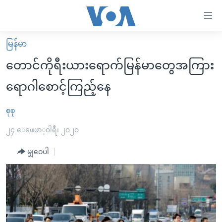
သုံး
ရ
လွယ်ကူ
မြန်မာ
မူလစာမျက်နှာ
စေ
တောင်ကိုရီးယားရောက်မြန်မာတွေအကြား
မြန်မာ
သည့်
ရောဂါစောင့်ကြည့်နေ
ကမ္ဘာ့သတင်းများ
Link
ဗွီဒီယို
နိုင်ငံတကာ
စုစု
များ
သတင်းလွတ်လပ်ခွင့်
အမေရိကန်
၂၄ ေဖေဖာ္၀ါရီ၊ ၂၀၂၀
ပင်မ
ရပ်ဝန်းတခု လမ်းတခု အလွန်
တရုတ်
အကြောင်းအရာ
မျှဝေပါ
သို့
အင်္ဂလိပ်စာလေ့လာမယ်
အစ္စရေး-ပါလက်စတိုင်း
ကျော်
အပတ်စဉ်ကဏ္ဍများ
အမေရိကန်သုံးအီဒီယံ
ကြည့်
ရေဒီယိုနှင့်ရုပ်သံ အချက်အလက်များ
မကြေးမုံရဲ့ အင်္ဂလိပ်စာ
ရေဒီယို
ရန်
ပင်မ
ရေဒီယို/တီဗွီအစီအစဉ်
ရုပ်ရှင်ထဲက အင်္ဂလိပ်စာ
တီဗွီ