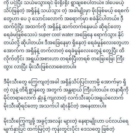
ကို ပင့်ပြီး သယ်မသွားရင် မိုးရိုးရိုး ရွာချစေပါတယ်။ ဒါပေမယ့်
သိပ်မြန်တဲ့ အရှိန်နဲ့ သယ်သွား တဲ့ အခါမျိုးမှာ မိုးဖြစ်မယ့် ရေစက်
တွေဟာ ပေ ၃ သောင်းလောက် အရောက်မှာ စခဲနိုင်ပါတယ်။ ဒီ့
ထက်ပိုပြီး အထက်ကို အရှိန်နဲ့ ဆက်တက်နေမယ် ဆိုရင်တော့
ရေခဲမဖြစ်သေးပဲ super cool water အခြေနေ ရောက်သွား နိုင်
တယ်လို့ ဆိုပါတယ်။ ဒီအခြေနေမှာ ရှိနေတဲ့ ရေခဲမှုန်လေးတွေဟာ
အောက်က အရှိန်နဲ့ တက်လာတဲ့ ရေခဲမှုန်လေးတွေနဲ့ တွေ့ပြီး ထိ
လိုက်တိုင်း အရွယ်အစားဟာ တရစ်ပြီးတရစ် တဖြေးဖြေး ကြီး
ထွား လာပြီး မိုးသီးဖြစ်လာစေတာပါ။
ဒီမိုးသီးတွေ ကြွေကျတဲ့အခါ အရှိန်သိပ်ပြင်းတာမို့ အောက်မှာ ရှိ
တဲ့ လူနဲ့ တိရိစ္ဆာန်တွေ အတွက် အန္တရာယ် ကြီးပါတယ်။ တနာရီကို
မိုင်တရာလောက် နှုံးနဲ့ ကျလာတဲ့ လက်သီးဆုပ်အရွယ်လောက်
မိုးသီးဆိုရင်တော့ အသက်ပါ ဆုံးနိုင်တဲ့ အနေထားပါ။
မိုးသီးကြွေကျဖို့ အခွင့်အလန်း များတဲ့ နေရာမျိုးဟာ ပင်လယ်ရေ
မျက်နှာပြင် ထက်မြင့်တဲ့ ကုန်းတွင်းပိုင်း ဒေသတွေ ဖြစ်တဲ့