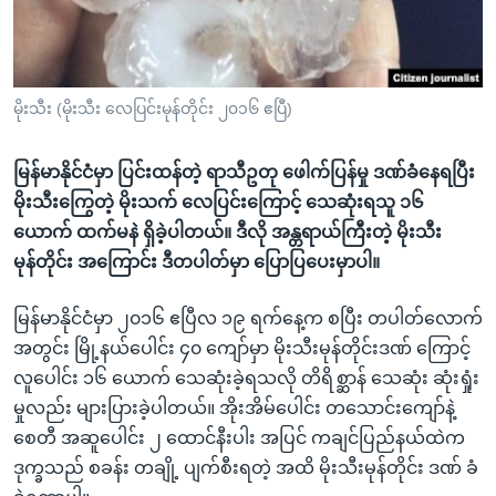
အ
သုတပဒေသာ အင်္ဂလိပ်စာ
ညွန်း
Learning English
စာမျက်နှာ
သို့
ဗွီအိုအေ လူမှုကွန်ယက်များ
မိုးသီး (မိုးသီး လေပြင်းမုန်တိုင်း ၂၀၁၆ ဧပြီ)
ကျော်
ကြည့်
မြန်မာနိုင်ငံမှာ ပြင်းထန်တဲ့ ရာသီဥတု ဖေါက်ပြန်မှု ဒဏ်ခံနေရပြီး
ရန်
မိုးသီးကြွေတဲ့ မိုးသက် လေပြင်းကြောင့် သေဆုံးရသူ ၁၆
ဘာသာစကားများ
ရှာဖွေ
ယောက် ထက်မနဲ ရှိခဲ့ပါတယ်။ ဒီလို အန္တရာယ်ကြီးတဲ့ မိုးသီး
ရန်
မုန်တိုင်း အကြောင်း ဒီတပါတ်မှာ ပြောပြပေးမှာပါ။
နေရာ
သို့
မြန်မာနိုင်ငံမှာ ၂၀၁၆ ဧပြီလ ၁၉ ရက်နေ့က စပြီး တပါတ်လောက်
ကျော်
အတွင်း မြို့နယ်ပေါင်း ၄၀ ကျော်မှာ မိုးသီးမုန်တိုင်းဒဏ် ကြောင့်
ရန်
လူပေါင်း ၁၆ ယောက် သေဆုံးခဲ့ရသလို တိရိစ္ဆာန် သေဆုံး ဆုံးရှုံး
မှုလည်း များပြားခဲ့ပါတယ်။ အိုးအိမ်ပေါင်း တသောင်းကျော်နဲ့
စေတီ အဆူပေါင်း ၂ ထောင်နီးပါး အပြင် ကချင်ပြည်နယ်ထဲက
ဒုက္ခသည် စခန်း တချို့ ပျက်စီးရတဲ့ အထိ မိုးသီးမုန်တိုင်း ဒဏ် ခံ