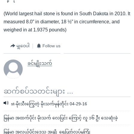
(World largest hail stone is found in South Dakota in 2010. It
measured 8.0” in diameter, 18 ½” in circumference, and
weighed in at 1.9375 pounds)
မျှဝေပါ
Follow us
ခင်မျိုးသက်
ဆက်စပ်သတင်းများ ...
st-မိုးသီးကြွေတဲ့ မိုးသက်မုန်တိုင်း 04-29-16
မြန်မာ အထက်ပိုင်း မိုးသက် လေပြင်း ကြောင့် လူ ၁၆ ဦး သေဆုံးခဲ့
မြန်မာ အလယ်ပိုင်းဒေသ အချို့ ရေပြတ်လပ်မှုကြုံ