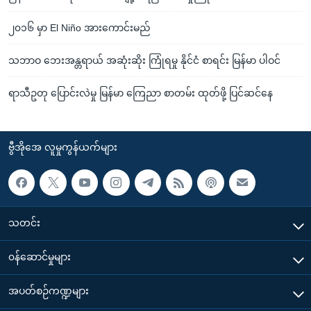
၂၀၁၆ မှာ El Niño အားကောင်းမည်
သဘာဝ ဘေးအန္တရာယ် အဆုံးဆိုး ကြုံရမှု နိုင်ငံ စာရင်း မြန်မာ ပါဝင်
ရာသီဥတု ပြောင်းလဲမှု မြန်မာ ကြေညာ စာတမ်း ထုတ်ဖို့ ပြင်ဆင်နေ
ဗွီအိုအေ လူမှုကွန်ယက်များ
သတင်း
၀န်ဆောင်မှုများ
အပတ်စဉ်ကဏ္ဍများ