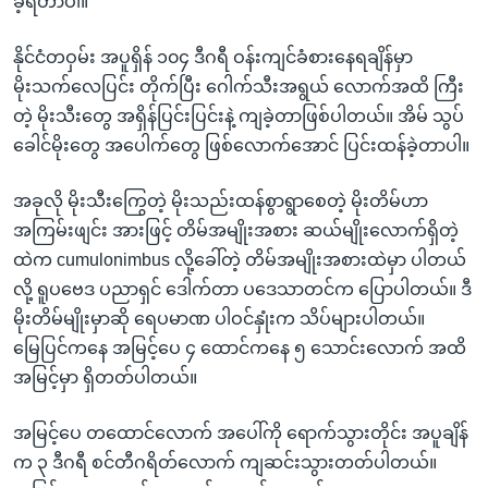
ခဲ့ရတာပါ။
နိုင်ငံတဝှမ်း အပူရှိန် ၁၀၄ ဒီဂရီ ဝန်းကျင်ခံစားနေရချိန်မှာ
မိုးသက်လေပြင်း တိုက်ပြီး ဂေါက်သီးအရွယ် လောက်အထိ ကြီး
တဲ့ မိုးသီးတွေ အရှိန်ပြင်းပြင်းနဲ့ ကျခဲ့တာဖြစ်ပါတယ်။ အိမ် သွပ်
ခေါင်မိုးတွေ အပေါက်တွေ ဖြစ်လောက်အောင် ပြင်းထန်ခဲ့တာပါ။
အခုလို မိုးသီးကြွေတဲ့ မိုးသည်းထန်စွာရွာစေတဲ့ မိုးတိမ်ဟာ
အကြမ်းဖျင်း အားဖြင့် တိမ်အမျိုးအစား ဆယ်မျိုးလောက်ရှိတဲ့
ထဲက cumulonimbus လို့ခေါ်တဲ့ တိမ်အမျိုးအစားထဲမှာ ပါတယ်
လို့ ရူပဗေဒ ပညာရှင် ဒေါက်တာ ပဒေသာတင်က ပြောပါတယ်။ ဒီ
မိုးတိမ်မျိုးမှာဆို ရေပမာဏ ပါဝင်နှုံးက သိပ်များပါတယ်။
မြေပြင်ကနေ အမြင့်ပေ ၄ ထောင်ကနေ ၅ သောင်းလောက် အထိ
အမြင့်မှာ ရှိတတ်ပါတယ်။
အမြင့်ပေ တထောင်လောက် အပေါ်ကို ရောက်သွားတိုင်း အပူချိန်
က ၃ ဒီဂရီ စင်တီဂရိတ်လောက် ကျဆင်းသွားတတ်ပါတယ်။