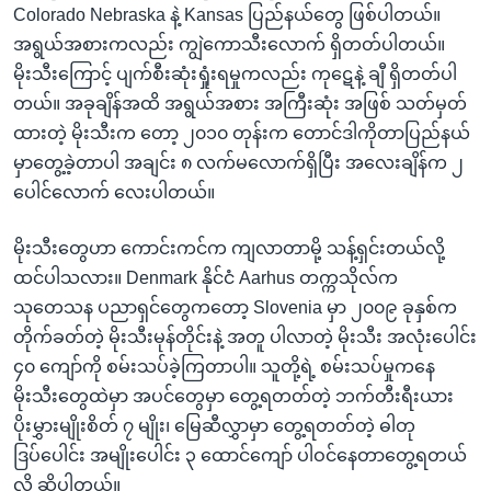
Colorado Nebraska နဲ့ Kansas ပြည်နယ်တွေ ဖြစ်ပါတယ်။
အရွယ်အစားကလည်း ကျွဲကောသီးလောက် ရှိတတ်ပါတယ်။
မိုးသီးကြောင့် ပျက်စီးဆုံးရှုံးရမှုကလည်း ကုဋေနဲ့ ချီ ရှိတတ်ပါ
တယ်။ အခုချိန်အထိ အရွယ်အစား အကြီးဆုံး အဖြစ် သတ်မှတ်
ထားတဲ့ မိုးသီးက တော့ ၂၀၁၀ တုန်းက တောင်ဒါကိုတာပြည်နယ်
မှာတွေ့ခဲ့တာပါ အချင်း ၈ လက်မလောက်ရှိပြီး အလေးချိန်က ၂
ပေါင်လောက် လေးပါတယ်။
မိုးသီးတွေဟာ ကောင်းကင်က ကျလာတာမို့ သန့်ရှင်းတယ်လို့
ထင်ပါသလား။ Denmark နိုင်ငံ Aarhus တက္ကသိုလ်က
သုတေသန ပညာရှင်တွေကတော့ Slovenia မှာ ၂၀၀၉ ခုနှစ်က
တိုက်ခတ်တဲ့ မိုးသီးမုန်တိုင်းနဲ့ အတူ ပါလာတဲ့ မိုးသီး အလုံးပေါင်း
၄၀ ကျော်ကို စမ်းသပ်ခဲ့ကြတာပါ။ သူတို့ရဲ့ စမ်းသပ်မှုကနေ
မိုးသီးတွေထဲမှာ အပင်တွေမှာ တွေ့ရတတ်တဲ့ ဘက်တီးရီးယား
ပိုးမွှားမျိုးစိတ် ၇ မျိုး၊ မြေဆီလွှာမှာ တွေ့ရတတ်တဲ့ ဓါတု
ဒြပ်ပေါင်း အမျိုးပေါင်း ၃ ထောင်ကျော် ပါဝင်နေတာတွေ့ရတယ်
လို့ ဆိုပါတယ်။