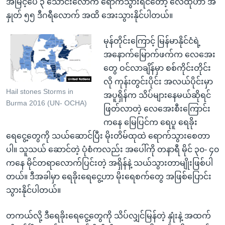
အမြင့်ပေ ၃ သောင်းလောက် ရောက်သွားရင်တော့ လေထုဟာ အ
နှုတ် ၅၅ ဒီဂရီလောက် အထိ အေးသွားနိုင်ပါတယ်။
မုန်တိုင်းကြောင့် မြန်မာနိုင်ငံရဲ့
အနောက်မြောက်ဖက်က လေအေး
တွေ ဝင်လာချိန်မှာ စစ်ကိုင်းတိုင်း
လို ကုန်းတွင်းပိုင်း အလယ်ပိုင်းမှာ
Hail stones Storms in
အပူရှိန်က သိပ်များနေမယ်ဆိုရင်
Burma 2016 (UN- OCHA)
ဖြတ်လာတဲ့ လေအေးစီးကြောင်း
ကနေ မြေပြင်က ရေပူ ရေခိုး
ရေငွေ့တွေကို သယ်ဆောင်ပြီး မိုးတိမ်ထုထဲ ရောက်သွားစေတာ
ပါ။ သူသယ် ဆောင်တဲ့ ပုံစံကလည်း အပေါ်ကို တနာရီ မိုင် ၃၀- ၄၀
ကနေ မိုင်တရာလောက်ပြင်းတဲ့ အရှိန်နဲ့ သယ်သွားတာမျိုးဖြစ်ပါ
တယ်။ ဒီအခါမှာ ရေခိုးရေငွေ့ဟာ မိုးရေစက်တွေ အဖြစ်ပြောင်း
သွားနိုင်ပါတယ်။
တကယ်လို့ ဒီရေခိုးရေငွေ့တွေကို သိပ်လျှင်မြန်တဲ့ နှုံးနဲ့ အထက်