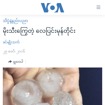
သုံး
ရ
လွယ်ကူ
သိပ္ပံနဲ့နည်းပညာ
မူလစာမျက်နှာ
စေ
မိုးသီးကြွေတဲ့ လေပြင်းမုန်တိုင်း
မြန်မာ
သည့်
ကမ္ဘာ့သတင်းများ
ခင်မျိုးသက်
Link
ဗွီဒီယို
နိုင်ငံတကာ
၂၉ ဧၿပီ၊ ၂၀၁၆
များ
သတင်းလွတ်လပ်ခွင့်
အမေရိကန်
မျှဝေပါ
ပင်မ
ရပ်ဝန်းတခု လမ်းတခု အလွန်
တရုတ်
အကြောင်းအရာ
သို့
အင်္ဂလိပ်စာလေ့လာမယ်
အစ္စရေး-ပါလက်စတိုင်း
ကျော်
အပတ်စဉ်ကဏ္ဍများ
အမေရိကန်သုံးအီဒီယံ
ကြည့်
ရေဒီယိုနှင့်ရုပ်သံ အချက်အလက်များ
မကြေးမုံရဲ့ အင်္ဂလိပ်စာ
ရေဒီယို
ရန်
ပင်မ
ရေဒီယို/တီဗွီအစီအစဉ်
ရုပ်ရှင်ထဲက အင်္ဂလိပ်စာ
တီဗွီ