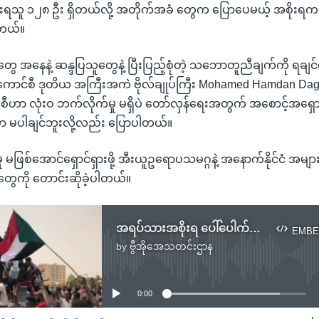
ံးရသူ ၁၂၈ ဦး ရှိတယ်လို့ အတိုက်အခံ တွေက ပြောပေမယ့် အစိုးရကတေ
ါတယ်။
ီးတွေ အနေနဲ့ ဆန္ဒပြသူတွေနဲ့ ပြီးပြည့်စုံတဲ့ သဘောတူညီချက်ကို ရချ
်ကောင်စီ ဒုတိယ အကြီးအကဲ ဗိုလ်ချုပ်ကြီး Mohamed Hamdan Da
ီဟာ လုံးဝ ဘက်လိုက်မှု မရှိပဲ တော်လှန်ရေးအတွက် အစောင့်အရှ
ှုမှာ မပါချင်ဘူးလို့လည်း ပြောပါတယ်။
ု မဖြစ်အောင်ရှောင်ရှားဖို့ အီးယူဥရောပသမဂ္ဂနဲ့ အနောက်နိုင်ငံ အမ
ီးတွေကို တောင်းဆိုခဲ့ပါတယ်။
အရပ်သားအစိုးရ ပေါ်ပေါက်ရေး ဆူဒန်မှာ ဆန္ဒပြဆဲ
EMBE
by
ဗွီအိုအေသတင်းဌာန
No media source currently available
0:00