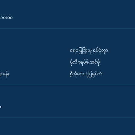
၀-၁၀း၀၀
ရေမြေခြားမှ ရုပ်ပုံလွှာ
ပိုလီဂရပ်ဖ်.အင်ဖို
်းခန်း
ဗွီအိုအေ ပုံပြရုပ်သံ
း