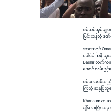
စစ်တပ်အုပ်ချုပ်
ပြင်းထန်တဲ့ ဒဏ
အာဏာရှင် Omar 
ပေါ်ပေါက်ဖို့ ဆူဒ
Bashir လက်ကနေ 
အောင် လမ်းဖွင့်
စစ်ကောင်စီအကြီး
ကြတဲ့ ဆန္ဒပြသူတ
Khartoum က ဆန္ဒ
ချိန်ကစပြီး အခု