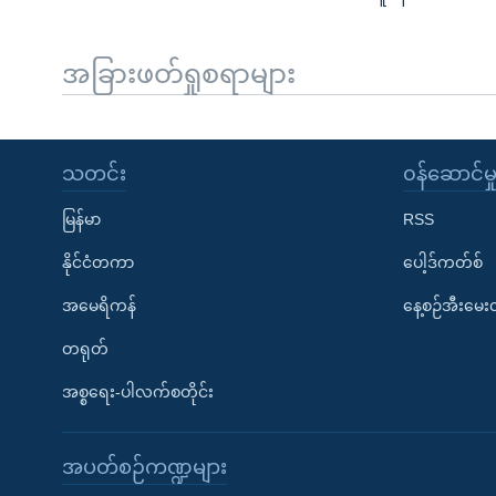
အခြားဖတ်ရှုစရာများ
သတင်း
၀န်ဆောင်မှ
မြန်မာ
RSS
နိုင်ငံတကာ
ပေါ့ဒ်ကတ်စ်
အမေရိကန်
နေ့စဉ်အီးမေ
တရုတ်
အစ္စရေး-ပါလက်စတိုင်း
အပတ်စဉ်ကဏ္ဍများ