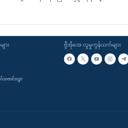
ုများ
ဗွီအိုအေ လူမှုကွန်ယက်များ
းလ်သတင်းလွှာ