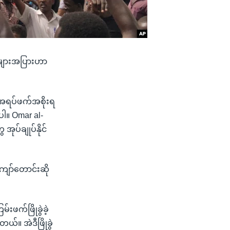
 အများအပြားဟာ
 အရပ်ဖက်အစိုးရ
ာပါ။ Omar al-
ပ်ချုပ်နိုင်
ကျော်တောင်းဆို
းဖက်ဖြိုခွဲခဲ့
ယ်။ အဲဒီဖြိုခွဲ