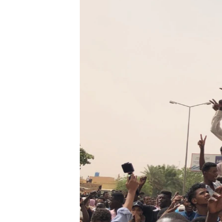
သုတပဒေသာ အင်္ဂလိပ်စာ
အ
ညွန်း
စာမျက်နှာ
သို့
ကျော်
ကြည့်
ရန်
ရှာဖွေ
ရန်
နေရာ
သို့
ကျော်
ရန်