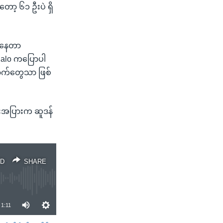
ာ့ ၆၁ ဦးပဲ ရှိ
င်နေတာ
galo ကပြောပါ
ောက်တွေသာ ဖြစ်
ျားအပြားက ဆူဒန်
D
SHARE
1:11