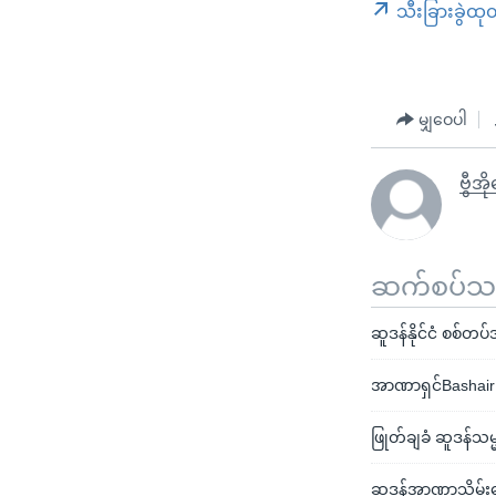
သီးခြားခွဲထု
မျှဝေပါ
ဗွီအိ
ဆက်စပ်သတင
ဆူဒန်နိုင်ငံ စစ်တပ
အာဏာရှင်Bashair 
ဖြုတ်ချခံ ဆူဒန်သ
ဆူဒန်အာဏာသိမ်းခ