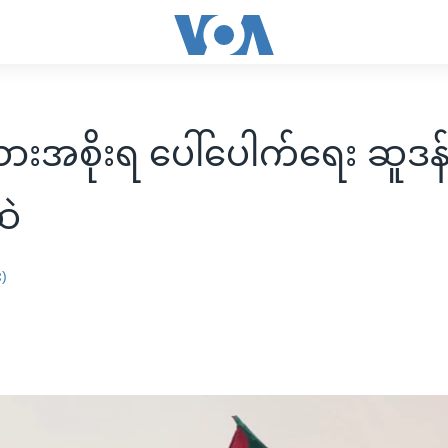
းအစိုးရ ပေါ်ပေါက်ရေး ဆူဒန်
ဆဲ
း)