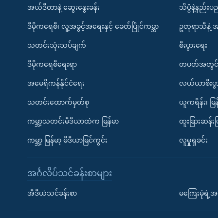
အယ်ဒီတာနဲ့ ဆွေးနွေးခန်း
သိပ္ပံနဲ့နည်း
ဒီမိုကရေစီ၊ လူ့အခွင့်အရေးနှင့် ခေတ်ပြိုင်ကမ္ဘာ
ဥတုရာသီနဲ့ 
သတင်းသုံးသပ်ချက်
စီးပွားရေး
ဒီမိုကရေစီရေးရာ
တပတ်အတွင်
အမေရိကန်နိုင်ငံရေး
လယ်ယာစီးပွ
သတင်းထောက်မှတ်စု
ယူကရိန်း၊ မြန
ကမ္ဘာ့သတင်းမီဒီယာထဲက မြန်မာ
ထူးခြားဆန်း
ကမ္ဘာ့ မြန်မာ့ မီဒီယာမြင်ကွင်း
လူမှုရှုခင်း
အင်္ဂလိပ်သင်ခန်းစာများ
အီဒီယံသင်ခန်းစာ
မကြေးမုံရဲ့အင