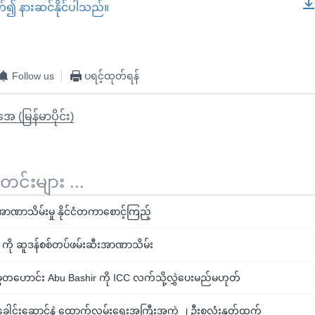
တ်၍ နားဆင်နိုင်ပါသည်။
EMBED
Follow us
ပရင့်ထုတ်ရန်
ုအေ (မြန်မာပိုင်း)
်းများ ...
်အာဏာသိမ်းမှု နိုင်ငံတကာစောင့်ကြည့်
ကို ဆူဒန်စစ်တပ်ဖမ်းဆီးအာဏာသိမ်း
မ္မတဟောင်း Abu Bashir ကို ICC လက်သို့လွှဲပေးမည်မဟုတ်
ေါင်းဆောင်နဲ့ ထောက်လှမ်းရေးအကြီးအကဲ ၂ ဦးစလုံးနုတ်ထွက်