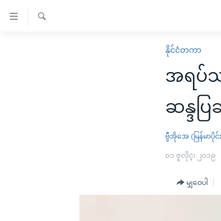
သုံး
ရ
ရှာဖွေ
လွယ်ကူ
မူလစာမျက်နှာ
နိုင်ငံတကာ
ရ
စေ
မြန်မာ
လာ
အရပ်သာ
သည့်
ဒ်
ကမ္ဘာ့သတင်းများ
Link
ဗွီဒီယို
နိုင်ငံတကာ
ဆန္ဒပြ
များ
သတင်းလွတ်လပ်ခွင့်
အမေရိကန်
ပင်မ
ရပ်ဝန်းတခု လမ်းတခု အလွန်
တရုတ်
ဗွီအိုအေ (မြန်မာပိုင်
အကြောင်းအရာ
အင်္ဂလိပ်စာလေ့လာမယ်
အစ္စရေး-ပါလက်စတိုင်း
၀၁ ဇူလိုင္၊ ၂၀၁၉
သို့
အပတ်စဉ်ကဏ္ဍများ
အမေရိကန်သုံးအီဒီယံ
ကျော်
မျှဝေပါ
ကြည့်
ရေဒီယိုနှင့်ရုပ်သံ အချက်အလက်များ
မကြေးမုံရဲ့ အင်္ဂလိပ်စာ
ရေဒီယို
ရန်
ရေဒီယို/တီဗွီအစီအစဉ်
ရုပ်ရှင်ထဲက အင်္ဂလိပ်စာ
တီဗွီ
ပင်မ