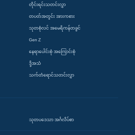
တိုင်းရင်းသတင်းလွှာ
တပတ်အတွင်း အားကစား
သုတစုံလင် အမေရိကန်တခွင်
Gen Z
နေရာပေါင်းစုံ အကြောင်းစုံ
ဒို့အသံ
သက်တံရောင်သတင်းလွှာ
သုတပဒေသာ အင်္ဂလိပ်စာ