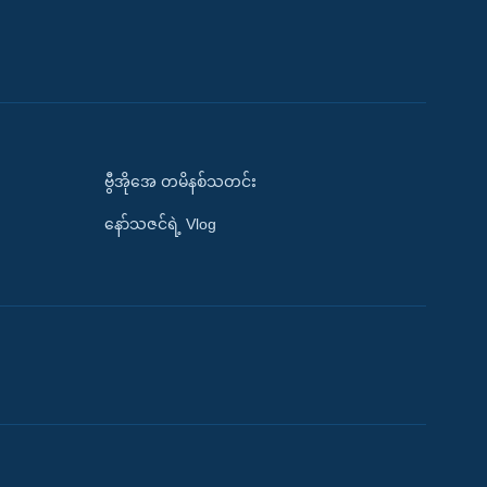
ဗွီအိုအေ တမိနစ်သတင်း
နော်သဇင်ရဲ့ Vlog