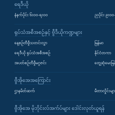
ရေဒီယို
နံနက်ပိုင်း ၆း၀၀-ရး၀၀
ညပိုင်း ၉း၀
ရုပ်သံအစီအစဉ်နှင့် ဗွီဒီယိုကဏ္ဍများ
နေ့စဉ်တီဗွီသတင်းလွှာ
မြန်မာ
ရေဒီယို ရုပ်သံအစီအစဉ်
နိုင်ငံတကာ
အပတ်စဉ်တီဗွီမဂ္ဂဇင်း
တွေ့ဆုံမေးမြန
ဗွီအိုအေအကြောင်း
ဌာနမိတ်ဆက်
မီတာလှိုင်းမျာ
ဗွီအိုအေ မိုဘိုင်းလ်အက်ပ်များ ဒေါင်းလုတ်ယူရန်
Learning English