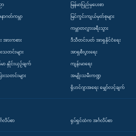
ပညာ
မြန်မာပြည်မှပေးစာ
အနာဂတ်ကမ္ဘာ
မြင်ကွင်းကျယ်မှတ်စုများ
ကမ္ဘာတလွှားခရီးသွား
း အားကစား
ဒီသီတင်းပတ် အာရှနိုင်ငံရေး
ားသတင်းများ
အာရှစီးပွားရေး
်မာ နှိုင်းယှဉ်ချက်
ကျန်းမာရေး
ပြားသတင်းများ
အမျိုးသမီးကဏ္ဍ
ရိုဟင်ဂျာအရေး မျှော်လင့်ချက်
်္ဂလိပ်စာ
ရုပ်ရှင်ထဲက အင်္ဂလိပ်စာ