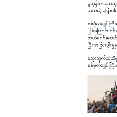
မှုတုန်းက သေဆု
တယ်လို့ ပြောပ
စစ်ဗိုလ်ချုပ်ကြ
ဖြစ်ကြောင်း စစ
တယ်။ စစ်ကောင်စ
ပြီး အငြင်းပွါးမ
သွေးထွက်သံယိုမှ
စစ်ဗိုလ်ချုပ်ကြ