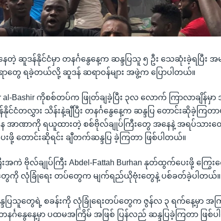
နေတဲ့ ဆူဒန်နိုင်ငံမှာ တနင်္ဂနွေနေ့က ဆန္ဒပြသူ ၅ ဦး သေဆုံးခဲ့ရပြီး
်ရာတွေ ရခဲ့တယ်လို့ ဆူဒန် ဆရာဝန်များ အဖွဲ့က ပြောပါတယ်။
al-Bashir ကိုစစ်တပ်က ဖြုတ်ချခဲ့ပြီး ၃လ လောက် ကြာလာချိန်မှာ
န်နိုင်ငံတလွှား သိန်းနဲ့ချီပြီး တနင်္ဂနွေနေ့က ဆန္ဒပြ တောင်းဆိုခဲ့ကြတ
အာဏာကို ရယူထားတဲ့ စစ်ဗိုလ်ချုပ်ကြီးတွေ အနေနဲ့ အရပ်သားတွေ အု
ပေးဖို့ တောင်းဆိုရင်း ချီတက်ဆန္ဒပြ ခဲ့ကြတာ ဖြစ်ပါတယ်။
အကဲ ဗိုလ်ချုပ်ကြီး Abdel-Fattah Burhan နုတ်ထွက်ပေးဖို့ ကြွေး
ွေကို လုံခြုံရေး တပ်တွေက မျက်ရည်ယိုဗုံးတွေနဲ့ ပစ်ခတ်ခဲ့ပါတယ်။
ပြသူတွေရဲ့ စခန်းကို လုံခြုံရေးတပ်တွေက ဇွန်လ ၃ ရက်နေ့မှာ အကြမ်
 တနင်္ဂနွေနေ့မှာ ပထမအကြိမ် အဖြစ် ပြန်လည် ဆန္ဒပြခဲ့ကြတာ ဖြစ်ပါတ