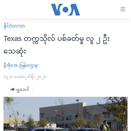
သုံး
ရ
လွယ်ကူ
နိုင်ငံတကာ
မူလစာမျက်နှာ
စေ
Texas တက္ကသိုလ် ပစ်ခတ်မှု လူ ၂ ဦး
မြန်မာ
သည့်
သေဆုံး
ကမ္ဘာ့သတင်းများ
Link
ဗွီဒီယို
နိုင်ငံတကာ
ဗွီအိုအေ (မြန်မာဌာန)
များ
သတင်းလွတ်လပ်ခွင့်
အမေရိကန်
၀၄ ေဖေဖာ္၀ါရီ၊ ၂၀၂၀
ပင်မ
ရပ်ဝန်းတခု လမ်းတခု အလွန်
တရုတ်
အကြောင်းအရာ
မျှဝေပါ
သို့
အင်္ဂလိပ်စာလေ့လာမယ်
အစ္စရေး-ပါလက်စတိုင်း
ကျော်
အပတ်စဉ်ကဏ္ဍများ
အမေရိကန်သုံးအီဒီယံ
ကြည့်
ရေဒီယိုနှင့်ရုပ်သံ အချက်အလက်များ
မကြေးမုံရဲ့ အင်္ဂလိပ်စာ
ရေဒီယို
ရန်
ပင်မ
ရေဒီယို/တီဗွီအစီအစဉ်
ရုပ်ရှင်ထဲက အင်္ဂလိပ်စာ
တီဗွီ