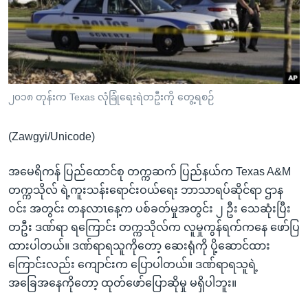
အ
သုတပဒေသာ အင်္ဂလိပ်စာ
ညွန်း
Learning English
စာမျက်နှာ
သို့
ဗွီအိုအေ လူမှုကွန်ယက်များ
ကျော်
ကြည့်
၂၀၁၈ တုန်းက Texas လုံခြုံရေးရဲတဦးကို တွေ့ရစဉ်
ရန်
ဘာသာစကားများ
ရှာဖွေ
(Zawgyi/Unicode)
ရန်
နေရာ
အမေရိကန် ပြည်ထောင်စု တက္ကဆက် ပြည်နယ်က Texas A&M
သို့
တက္ကသိုလ် ရဲ့ကူးသန်းရောင်းဝယ်ရေး ဘာသာရပ်ဆိုင်ရာ ဌာန
ကျော်
ဝင်း အတွင်း တနလာၤနေ့က ပစ်ခတ်မှုအတွင်း ၂ ဦး သေဆုံးပြီး
ရန်
တဦး ဒဏ်ရာ ရကြောင်း တက္ကသိုလ်က လူမှုကွန်ရက်ကနေ ဖော်ပြ
ထားပါတယ်။ ဒဏ်ရာရသူကိုတော့ ဆေးရုံကို ပို့ဆောင်ထား
ကြောင်းလည်း ကျောင်းက ပြောပါတယ်။ ဒဏ်ရာရသူရဲ့
အခြေအနေကိုတော့ ထုတ်ဖော်ပြောဆိုမှု မရှိပါဘူး။