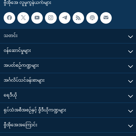
ဗွီအိုအေ လူမှုကွန်ယက်များ
သတင်း
၀န်ဆောင်မှုများ
အပတ်စဉ်ကဏ္ဍများ
အင်္ဂလိပ်သင်ခန်းစာများ
ရေဒီယို
ရုပ်သံအစီအစဉ်နှင့် ဗွီဒီယိုကဏ္ဍများ
ဗွီအိုအေအကြောင်း