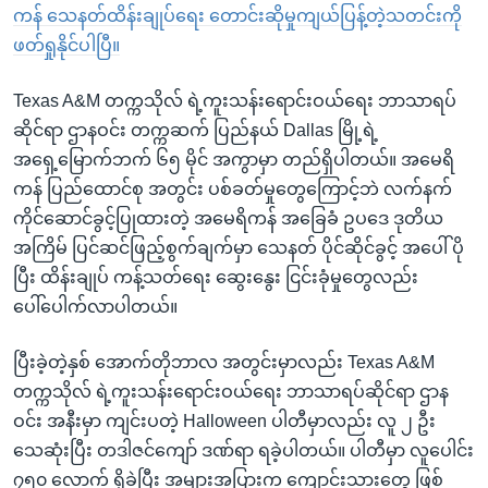
ကန် သေနတ်ထိန်းချုပ်ရေး တောင်းဆိုမှုကျယ်ပြန့်တဲ့သတင်းကို
ဖတ်ရှုနိုင်ပါပြီ။
Texas A&M တက္ကသိုလ် ရဲ့ကူးသန်းရောင်းဝယ်ရေး ဘာသာရပ်
ဆိုင်ရာ ဌာနဝင်း တက္ကဆက် ပြည်နယ် Dallas မြို့ရဲ့
အရှေ့မြောက်ဘက် ၆၅ မိုင် အကွာမှာ တည်ရှိပါတယ်။ အမေရိ
ကန် ပြည်ထောင်စု အတွင်း ပစ်ခတ်မှုတွေကြောင့်ဘဲ လက်နက်
ကိုင်ဆောင်ခွင့်ပြုထားတဲ့ အမေရိကန် အခြေခံ ဥပဒေ ဒုတိယ
အကြိမ် ပြင်ဆင်ဖြည့်စွက်ချက်မှာ သေနတ် ပိုင်ဆိုင်ခွင့် အပေါ် ပို
ပြီး ထိန်းချုပ် ကန့်သတ်ရေး ဆွေးနွေး ငြင်းခုံမှုတွေလည်း
ပေါ်ပေါက်လာပါတယ်။
ပြီးခဲ့တဲ့နှစ် အောက်တိုဘာလ အတွင်းမှာလည်း Texas A&M
တက္ကသိုလ် ရဲ့ကူးသန်းရောင်းဝယ်ရေး ဘာသာရပ်ဆိုင်ရာ ဌာန
ဝင်း အနီးမှာ ကျင်းပတဲ့ Halloween ပါတီမှာလည်း လူ ၂ ဦး
သေဆုံးပြီး တဒါဇင်ကျော် ဒဏ်ရာ ရခဲ့ပါတယ်။ ပါတီမှာ လူပေါင်း
၇၅၀ လောက် ရှိခဲ့ပြီး အများအပြားက ကျောင်းသားတွေ ဖြစ်