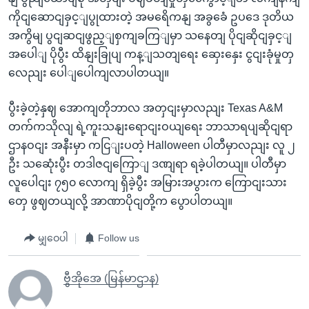
ကိုငျဆောငျခှင့ျပွုထားတဲ့ အမရေိကနျ အခွခေံ ဥပဒေ ဒုတိယ
အကွိမျ ပွငျဆငျဖွည့ျစှကျခကြျမှာ သနေတျ ပိုငျဆိုငျခှင့ျ
အပေါျ ပိုပွီး ထိနျးခြုပျ ကန့ျသတျရေး ဆှေးနှေး ငွငျးခုံမှုတှ
လေညျး ပေါျပေါကျလာပါတယျ။
ပွီးခဲ့တဲ့နှဈ အောကျတိုဘာလ အတှငျးမှာလညျး Texas A&M
တက်ကသိုလျ ရဲ့ကူးသနျးရောငျးဝယျရေး ဘာသာရပျဆိုငျရာ
ဌာနဝငျး အနီးမှာ ကငြျးပတဲ့ Halloween ပါတီမှာလညျး လူ ၂
ဦး သဆေုံးပွီး တဒါဇငျကြောျ ဒဏျရာ ရခဲ့ပါတယျ။ ပါတီမှာ
လူပေါငျး ၇၅၀ လောကျ ရှိခဲ့ပွီး အမြားအပွားက ကြောငျးသား
တှေ ဖွဈတယျလို့ အာဏာပိုငျတို့က ပွောပါတယျ။
မျှဝေပါ
Follow us
ဗွီအိုအေ (မြန်မာဌာန)