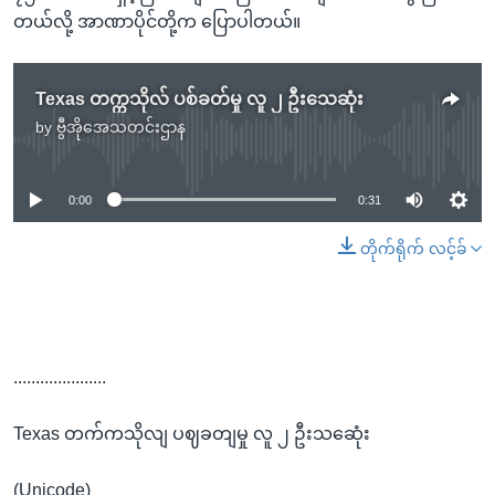
တယ်လို့ အာဏာပိုင်တို့က ပြောပါတယ်။
Texas တက္ကသိုလ် ပစ်ခတ်မှု လူ ၂ ဦးသေဆုံး
by
ဗွီအိုအေသတင်းဌာန
No media source currently available
0:00
0:31
တိုက်ရိုက် လင့်ခ်
.....................
Texas တက်ကသိုလျ ပဈခတျမှု လူ ၂ ဦးသဆေုံး
(Unicode)