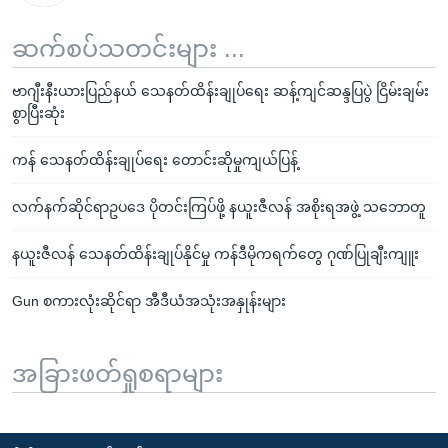
ဆက်စပ်သတင်းများ ...
ဗာဂျီးနီးယားပြည်နယ် သေနတ်ထိန်းချုပ်ရေး ဆန့်ကျင်ဆန္ဒပြပွဲ ငြိမ်းချမ်း
စွာပြီးဆုံး
ကန် သေနတ်ထိန်းချုပ်ရေး တောင်းဆိုမှုကျယ်ပြန့်
လက်နက်ဆိုင်ရာဥပဒေ ပိုတင်းကြပ်ဖို့ နယူးဇီလန် အစိုးရအဖွဲ့ သဘောတူ
နယူးဇီလန် သေနတ်ထိန်းချုပ်နိုင်မှု ကန်ဒီမိုကရက်တွေ ဂုဏ်ပြုချီးကျူး
Gun စကားလုံးဆိုင်ရာ အီဒီယံအသုံးအနှုန်းများ
အခြားဖတ်ရှုစရာများ