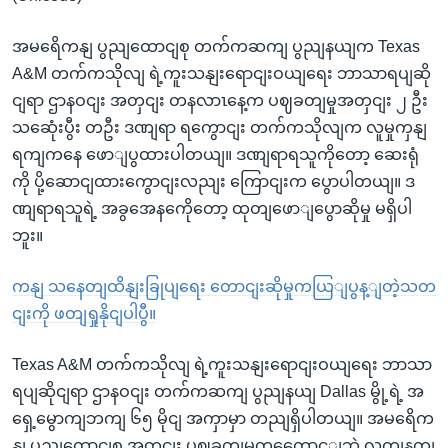
အမရေိကနျ ပွညျထောငျစု တက်ကဆကျ ပွညျနယျက Texas
A&M တက်ကသိုလျ ရဲ့ကူးသနျးရောငျးဝယျရေး ဘာသာရပျဆို
ငျရာ ဌာနဝငျး အတှငျး တနလာၤနေ့က ပဈခတျမှုအတှငျး ၂ ဦး
သဆေုံးပွီး တဦး ဒဏျရာ ရကွောငျး တက်ကသိုလျက လူမှုကှနျ
ရကျကနေ ဖောျပွထားပါတယျ။ ဒဏျရာရသူကိုတော့ ဆေးရုံ
ကို ပို့ဆောငျထားကွောငျးလညျး ကြောငျးက ပွောပါတယျ။ ဒ
ဏျရာရသူရဲ့ အခွအေနကေိုတော့ ထုတျဖောျပွောဆိုမှု မရှိပါ
ဘူး။
ကနျ သနေတျထိနျးခြုပျရေး တောငျးဆိုမှုကယြျပွန့ျတဲ့သတ
ငျးကို ဖတျရှုနိုငျပါပွီ။
Texas A&M တက်ကသိုလျ ရဲ့ကူးသနျးရောငျးဝယျရေး ဘာသာ
ရပျဆိုငျရာ ဌာနဝငျး တက်ကဆကျ ပွညျနယျ Dallas မွို့ရဲ့ အ
ရှေ့မွောကျဘကျ ၆၅ မိုငျ အကှာမှာ တညျရှိပါတယျ။ အမရေိက
နျ ပွညျထောငျစု အတှငျး ပဈခတျမှုတှကွေောင့ျဘဲ လကျနကျ