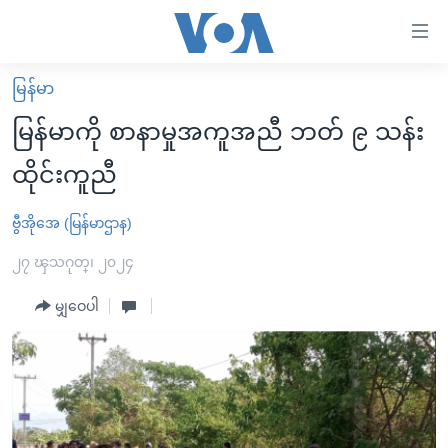
သုံး
ရ
လွယ်ကူ
မြန်မာ
မူလစာမျက်နှာ
စေ
မြန်မာကို စာနာမှုအကူအညီ ဘတ် ၉ သန်း
မြန်မာ
သည့်
ထိုင်းကူညီ
ကမ္ဘာ့သတင်းများ
Link
ဗွီဒီယို
နိုင်ငံတကာ
ဗွီအိုအေ (မြန်မာဌာန)
များ
သတင်းလွတ်လပ်ခွင့်
အမေရိကန်
၂၇ ၾသဂုတ္၊ ၂၀၂၄
ပင်မ
ရပ်ဝန်းတခု လမ်းတခု အလွန်
တရုတ်
အကြောင်းအရာ
မျှဝေပါ
သို့
အင်္ဂလိပ်စာလေ့လာမယ်
အစ္စရေး-ပါလက်စတိုင်း
ကျော်
အပတ်စဉ်ကဏ္ဍများ
အမေရိကန်သုံးအီဒီယံ
ကြည့်
ရေဒီယိုနှင့်ရုပ်သံ အချက်အလက်များ
မကြေးမုံရဲ့ အင်္ဂလိပ်စာ
ရေဒီယို
ရန်
ပင်မ
ရေဒီယို/တီဗွီအစီအစဉ်
ရုပ်ရှင်ထဲက အင်္ဂလိပ်စာ
တီဗွီ