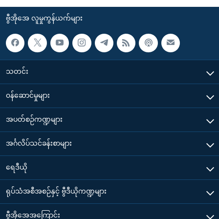
ဗွီအိုအေ လူမှုကွန်ယက်များ
သတင်း
၀န်ဆောင်မှုများ
အပတ်စဉ်ကဏ္ဍများ
အင်္ဂလိပ်သင်ခန်းစာများ
ရေဒီယို
ရုပ်သံအစီအစဉ်နှင့် ဗွီဒီယိုကဏ္ဍများ
ဗွီအိုအေအကြောင်း