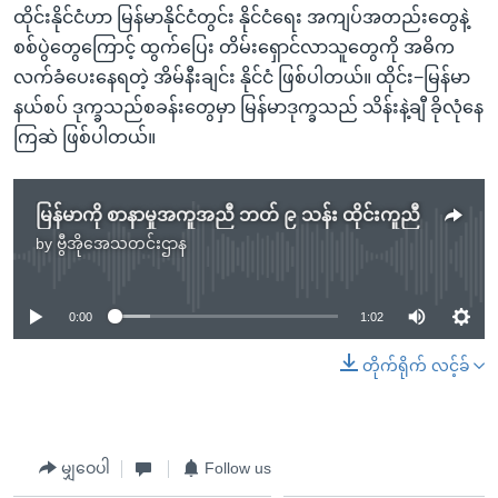
ထိုင်းနိုင်ငံဟာ မြန်မာနိုင်ငံတွင်း နိုင်ငံရေး အကျပ်အတည်းတွေနဲ့
စစ်ပွဲတွေကြောင့် ထွက်ပြေး တိမ်းရှောင်လာသူတွေကို အဓိက
လက်ခံပေးနေရတဲ့ အိမ်နီးချင်း နိုင်ငံ ဖြစ်ပါတယ်။ ထိုင်း−မြန်မာ
နယ်စပ် ဒုက္ခသည်စခန်းတွေမှာ မြန်မာဒုက္ခသည် သိန်းနဲ့ချီ ခိုလုံနေ
ကြဆဲ ဖြစ်ပါတယ်။
မြန်မာကို စာနာမှုအကူအညီ ဘတ် ၉ သန်း ထိုင်းကူညီ
by
ဗွီအိုအေသတင်းဌာန
No media source currently available
0:00
1:02
တိုက်ရိုက် လင့်ခ်
မျှဝေပါ
Follow us