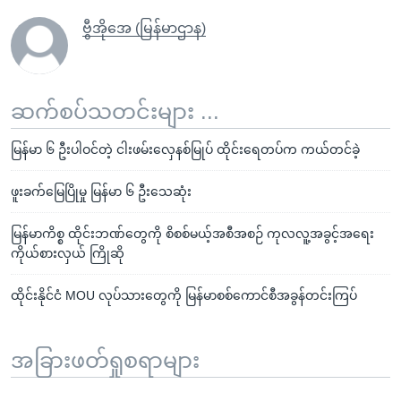
ဗွီအိုအေ (မြန်မာဌာန)
ဆက်စပ်သတင်းများ ...
မြန်မာ ၆ ဦးပါဝင်တဲ့ ငါးဖမ်းလှေနစ်မြုပ် ထိုင်းရေတပ်က ကယ်တင်ခဲ့
ဖူးခက်မြေပြိုမှု မြန်မာ ၆ ဦးသေဆုံး
မြန်မာကိစ္စ ထိုင်းဘဏ်တွေကို စိစစ်မယ့်အစီအစဉ် ကုလလူ့အခွင့်အရေး
ကိုယ်စားလှယ် ကြိုဆို
ထိုင်းနိုင်ငံ MOU လုပ်သားတွေကို မြန်မာစစ်ကောင်စီအခွန်တင်းကြပ်
အခြားဖတ်ရှုစရာများ