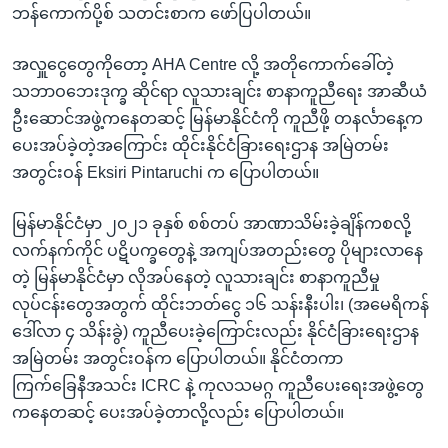
ဘန်ကောက်ပို့စ် သတင်းစာက ဖော်ပြပါတယ်။
အလှူငွေတွေကိုတော့ AHA Centre လို့ အတိုကောက်ခေါ်တဲ့
သဘာဝဘေးဒုက္ခ ဆိုင်ရာ လူသားချင်း စာနာကူညီရေး အာဆီယံ
ဦးဆောင်အဖွဲ့ကနေတဆင့် မြန်မာနိုင်ငံကို ကူညီဖို့ တနင်္လာနေ့က
ပေးအပ်ခဲ့တဲ့အကြောင်း ထိုင်းနိုင်ငံခြားရေးဌာန အမြဲတမ်း
အတွင်းဝန် Eksiri Pintaruchi က ပြောပါတယ်။
မြန်မာနိုင်ငံမှာ ၂၀၂၁ ခုနှစ် စစ်တပ် အာဏာသိမ်းခဲ့ချိန်ကစလို့
လက်နက်ကိုင် ပဋိပက္ခတွေနဲ့ အကျပ်အတည်းတွေ ပိုများလာနေ
တဲ့ မြန်မာနိုင်ငံမှာ လိုအပ်နေတဲ့ လူသားချင်း စာနာကူညီမှု
လုပ်ငန်းတွေအတွက် ထိုင်းဘတ်ငွေ ၁၆ သန်းနီးပါး၊ (အမေရိကန်
ဒေါ်လာ ၄ သိန်းခွဲ) ကူညီပေးခဲ့ကြောင်းလည်း နိုင်ငံခြားရေးဌာန
အမြဲတမ်း အတွင်းဝန်က ပြောပါတယ်။ နိုင်ငံတကာ
ကြက်ခြေနီအသင်း ICRC နဲ့ ကုလသမဂ္ဂ ကူညီပေးရေးအဖွဲ့တွေ
ကနေတဆင့် ပေးအပ်ခဲ့တာလို့လည်း ပြောပါတယ်။