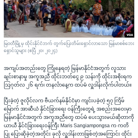
အ
သုတပဒေသာ အင်္ဂလိပ်စာ
ညွန်း
Learning English
စာမျက်နှာ
သို့
ဗွီအိုအေ လူမှုကွန်ယက်များ
ကျော်
ကြည့်
မြဝတီမြို့မှ ထိုင်းနိုင်ငံဘက် တွက်ပြေးတိမ်းရှောင်လာသော မြန်မာစစ်ဘေး
ရှောင်သူများ (ဧပြီ ၂၀၊ ၂၀၂၄)
ရန်
ဘာသာစကားများ
ရှာဖွေ
အကျပ်အတည်းတွေ ကြုံနေရတဲ့ မြန်မာနိုင်ငံအတွက် လူသား
ရန်
ချင်းစာနာမှု အကူအညီ ထိုင်းဘတ်ငွေ ၉ သန်းကို ထိုင်းအစိုးရက
နေရာ
သြဂုတ်လ ၂၆ ရက်၊ တနင်္လာနေ့က ထပ်မံ လှူဒါန်းလိုက်ပါတယ်။
သို့
ကျော်
ပြီးခဲ့တဲ့ ဇူလိုင်လက ဗီယက်နမ်နိုင်ငံမှာ ကျင်းပခဲ့တဲ့ ၅၇ ကြိမ်
ရန်
မြောက် အာဆီယံ နိုင်ငံခြားရေး ဝန်ကြီးတွေရဲ့ အစည်းအဝေးမှာ
မြန်မာနိုင်ငံအတွက် အကူအညီတွေ ထပ်မံ ပေးသွားမယ်ဆိုတာကို
ယာယီ နိုင်ငံခြားရေးဝန်ကြီး Maris Sangiampongsa က ကတိ
ပြု ပြောဆိုခဲ့တဲ့အတိုင်း ခုလို လှူဒါန်းတာဖြစ်တဲ့အကြောင်း ထိုင်း