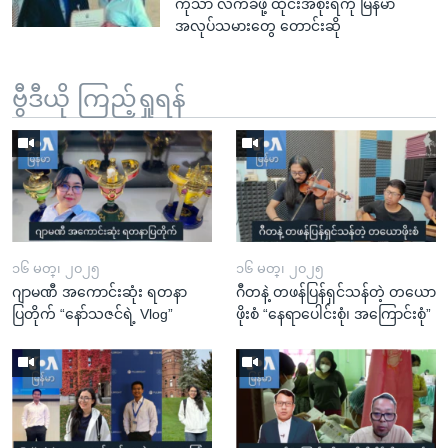
ကိုသာ လက်ခံဖို့ ထိုင်းအစိုးရကို မြန်မာ
အလုပ်သမားတွေ တောင်းဆို
ဗွီဒီယို ကြည့်ရှုရန်
၁၆ မတ္၊ ၂၀၂၅
၁၆ မတ္၊ ၂၀၂၅
ဂျာမဏီ အကောင်းဆုံး ရတနာ
ဂီတနဲ့ တဖန်ပြန်ရှင်သန်တဲ့ တယော
ပြတိုက် “နော်သဇင်ရဲ့ Vlog”
ဖိုးစံ “နေရာပေါင်းစုံ၊ အကြောင်းစုံ”