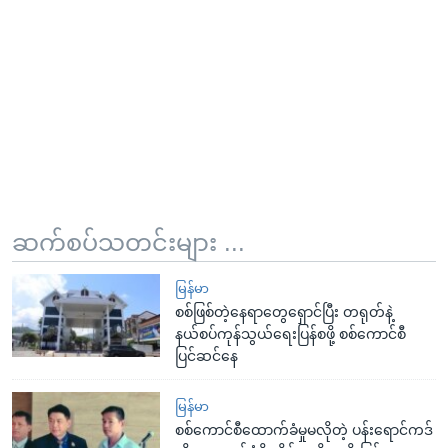
ဆက်စပ်သတင်းများ ...
မြန်မာ
စစ်ဖြစ်တဲ့နေရာတွေရှောင်ပြီး တရုတ်နဲ့
နယ်စပ်ကုန်သွယ်ရေးပြန်စဖို့ စစ်ကောင်စီ
ပြင်ဆင်နေ
မြန်မာ
စစ်ကောင်စီထောက်ခံမှုမလိုတဲ့ ပန်းရောင်ကဒ်