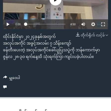
အ
သုတပဒေသာ အင်္ဂလိပ်စာ
ညွန်း
Learning English
စာမျက်နှာ
သို့
ဗွီအိုအေ လူမှုကွန်ယက်များ
0:00
4:50
ကျော်
ကြည့်
တိုက်ရိုက် လင့်ခ်
ထိုင်းနိုင်ငံမှာ ၂၀၂၄ခုနှစ်အတွက်
ရန်
အလုပ်အကိုင် အခွင့်အလမ်း ၇ သိန်းကျော်
ဘာသာစကားများ
ရှာဖွေ
ဖန်တီးပေးတဲ့ အလုပ်အကိုင်ခေါ်ယူပြသပွဲကို ဘန်ကောက်မှာ
ရန်
ဇွန်လ ၂၈-၃၀ ရက်နေ့ထိ သုံးရက်ကြာ ကျင်းပခဲ့ပါတယ်။
နေရာ
သို့
ကျော်
မျှဝေပါ
ရန်