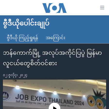
သုံး
ရ
လွယ်ကူ
ဗွီဒီယိုပေါင်းချုပ်
မူလစာမျက်နှာ
စေ
မြန်မာ
ဗွီဒီယို ကြည့်ရှုရန်
အကြောင်း
သည့်
ကမ္ဘာ့သတင်းများ
Link
ဘန်ကောက်မြို့ အလုပ်အကိုင်ပြပွဲ မြန်မာ
ဗွီဒီယို
နိုင်ငံတကာ
များ
သတင်းလွတ်လပ်ခွင့်
အမေရိကန်
လူငယ်တွေစိတ်ဝင်စား
ပင်မ
ရပ်ဝန်းတခု လမ်းတခု အလွန်
တရုတ်
အကြောင်းအရာ
၀၂ ဇူလိုင္၊ ၂၀၂၄
သို့
အင်္ဂလိပ်စာလေ့လာမယ်
အစ္စရေး-ပါလက်စတိုင်း
ကျော်
အပတ်စဉ်ကဏ္ဍများ
အမေရိကန်သုံးအီဒီယံ
ကြည့်
ရေဒီယိုနှင့်ရုပ်သံ အချက်အလက်များ
မကြေးမုံရဲ့ အင်္ဂလိပ်စာ
ရေဒီယို
ရန်
ပင်မ
ရေဒီယို/တီဗွီအစီအစဉ်
ရုပ်ရှင်ထဲက အင်္ဂလိပ်စာ
တီဗွီ
No media source currently available