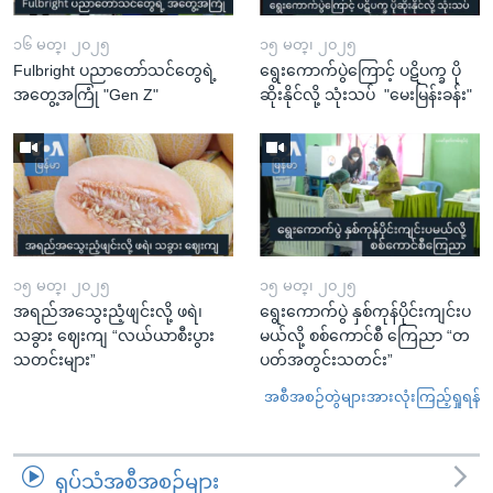
၁၆ မတ္၊ ၂၀၂၅
၁၅ မတ္၊ ၂၀၂၅
Fulbright ပညာတော်သင်တွေရဲ့
ရွေးကောက်ပွဲကြောင့် ပဋိပက္ခ ပို
အတွေ့အကြုံ "Gen Z"
ဆိုးနိုင်လို့ သုံးသပ် "မေးမြန်းခန်း"
၁၅ မတ္၊ ၂၀၂၅
၁၅ မတ္၊ ၂၀၂၅
အရည်အသွေးညံ့ဖျင်းလို့ ဖရဲ၊
ရွေးကောက်ပွဲ နှစ်ကုန်ပိုင်းကျင်းပ
သခွား ဈေးကျ “လယ်ယာစီးပွား
မယ်လို့ စစ်ကောင်စီ ကြေညာ “တ
သတင်းများ”
ပတ်အတွင်းသတင်း”
အစီအစဉ်တွဲများအားလုံးကြည့်ရှုရန်
ရုပ်သံအစီအစဉ်များ