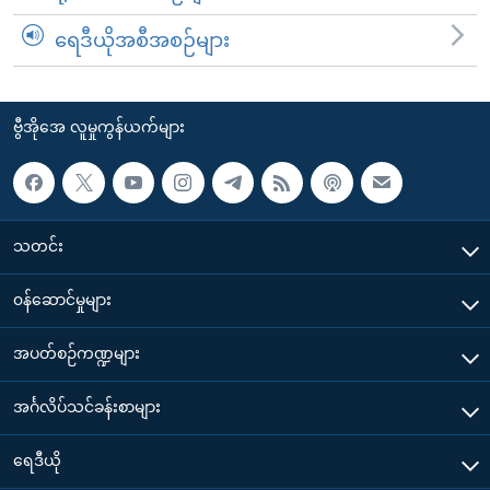
ရေဒီယိုအစီအစဉ်များ
ဗွီအိုအေ လူမှုကွန်ယက်များ
သတင်း
၀န်ဆောင်မှုများ
အပတ်စဉ်ကဏ္ဍများ
အင်္ဂလိပ်သင်ခန်းစာများ
ရေဒီယို