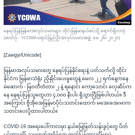
အ
သုတပဒေသာ အင်္ဂလိပ်စာ
ညွန်း
Learning English
စာမျက်နှာ
သို့
ဗွီအိုအေ လူမှုကွန်ယက်များ
နေရပ်ပြန်မြန်မာအလုပ်သမားများ ထိုင်းမြန်မာနယ်စပ်သို့ ရောက်ရှိလာပုံ
ကျော်
(ဓာတ်ပုံ - YCOWA ရောင်ခြည်ဦးအလုပ်သမားအဖွဲ့- မေ ၂၆၊ ၂၀၂၀)
ကြည့်
ရန်
[Zawgyi/Unicode]
ဘာသာစကားများ
ရှာဖွေ
ရန်
မြန်မာအလုပ်သမားတွေ နေရပ်ပြန်နိုင်ရေးနဲ့ ပတ်သက်လို့ ထိုင်း
နေရာ
နိုင်ငံက မြန်မာသံရုံး ညှိနှိုင်းပေးမှုတွေနဲ့ မေလ ၂၂ ရက်နေ့ကနေ
သို့
မဲဆောက် - မြဝတီတံတား ၂ နဲ့ ရနောင်း ကော့သောင်း လှေဆိပ်က
ကျော်
နေ နေရပ်ပြန်သူတွေဟာ ၄,၀၀၀ နီးပါး ရှိသွားပြီဖြစ်ပါတယ်။ ဒီ
ရန်
အကြောင်း ဗွီအိုအေမြန်မာပိုင်းသတင်းထောက် မအေးအေးမာက
သတင်းပေးပို့ထားပါတယ်။
COVID-19 အရေးပေါ်ကာလမှာ နယ်မြေဖြတ်သန်းခွင့်တွေ ပိတ်
ပင်ထားချိန် ညမထွက်အမိန့်တွေ ထုတ်ပြန်ထားချိန်မှာပဲ