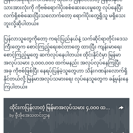
သားအားလုံးကို ကိုဗစ်ရောဂါပိုးစစ်ဆေးပေးမှုတွေ လုပ်နေပြီး
လက်ရှိစစ်ဆေးပြီးသလောက်တော့ ရောဂါပိုးတွေ့ရှိသူ မရှိသေး
ဘူးလို့ဆိုပါတယ်။
ပြန်လာသူတွေကိုတော့ ကရင်ပြည်နယ်နဲ့ သက်ဆိုင်ရာတိုင်းဒေသ
ကြီးတွေက စောင်ကြည့်ရေးစင်တာတွေ ထားပြီး ကျန်းမာရေး
စောင့်ကြည့်မှုတွေ ဆက်လုပ်နေပါတယ်။ ထိုင်းနိုင်ငံမှာ မြန်မာ
အလုပ်သမား ၃,၀၀၀,၀၀၀ ထက်မနည်း အလုပ်လုပ်နေကြပြီး
အခု ကိုဗစ်ဖြစ်ပြီး နေရပ်ပြန်မဲ့သူတွေဟာ သိန်းဂဏန်းလောက်ရှိ
နိုင်တယ်လို့ မြန်မာအလုပ်သမားရေး လုပ်နေသူတွေက ခန့်မှန်းနေ
ကြပါတယ်။
ထိုင်းကပြန်လာတဲ့ မြန်မာအလုပ်သမား ၄,၀၀၀ ထက်မနည်းရှိပြီ
by
ဗွီအိုအေသတင်းဌာန
No media source currently available