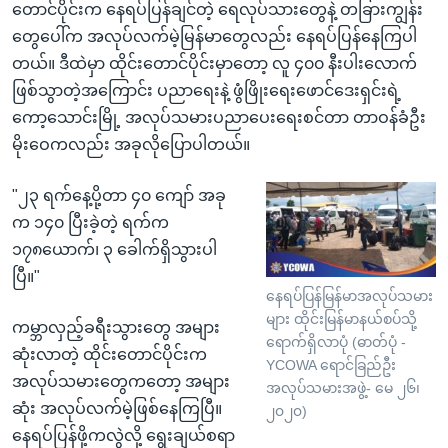
တောင်ပိုင်းက နေရပ်ပြန်ချင်တဲ့ ရေလုပ်သားတွေနဲ့ တခြားကျွန်း
တွေပေါ်က အလုပ်လက်မဲ့မြန်မာတွေလည်း နေရပ်ပြန်နေကြပါ
တယ်။ ဒီထဲမှာ ထိုင်းတောင်ပိုင်းမှာတော့ လူ ၄၀၀ နီးပါးလောက်
ဖြစ်သွာတဲ့အကြောင်း ပညာရေးနဲ့ ဖွံဖြိုးရေးဖောင်ဒေးရှင်းရဲ့
ကော့သောင်းမြို့ အလုပ်သမားပညာပေးရေးစင်တာ တာဝန်ခံဦး
မိုးဝေကလည်း အခုလိုပြောပါတယ်။
"၂၃ ရက်နေ့ပို့တာ ၄၀ ကျော် အခု
က ၁၄၀ ပြီးခဲ့တဲ့ ရက်က
၁၇၈ယောက်၊ ၃ ခေါက်ရှိသွားပါ
ပြီ။"
နေရပ်ပြန်မြန်မာအလုပ်သမား
များ ထိုင်းမြန်မာနယ်စပ်သို့
ကမ္ဘာလှည့်ခရီးသွားတွေ အများ
ရောက်ရှိလာပုံ (ဓာတ်ပုံ -
ဆုံးလာတဲ့ ထိုင်းတောင်ပိုင်းက
YCOWA ရောင်ခြည်ဦး
အလုပ်သမားတွေကတော့ အများ
အလုပ်သမားအဖွဲ့- မေ ၂၆၊
ဆုံး အလုပ်လက်မဲ့ဖြစ်နေကြပြီ။
၂၀၂၀)
နေရပ်ပြန်ဖို့ကလွဲလို့ ရွေးချယ်စရာ