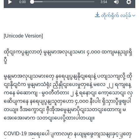
0:00
3:54
တိုက်ရိုက် လင့်ခ်
[Unicode Version]
ထိုငျးကပွနျလာတဲ့ မွနျမာအလုပျသမား ၄,၀၀၀ ထကျမနညျးရှိ
ပွီ
မွနျမာအလုပျသမားတှေ နရေပျပွနျနိုငျရေးနဲ့ ပတျသကျလို့ ထို
ငျးနိုငျငံက မွနျမာသံရုံး ညှိနှိုငျးပေးမှုတှနေဲ့ မလေ ၂၂ ရကျနေ့
ကနေ မဲဆောကျ - မွဝတီတံတား ၂ နဲ့ ရနောငျး ကော့သောငျး လှ
ဆေိပျကနေ နရေပျပွနျသူတှဟော ၄,၀၀၀ နီးပါး ရှိသှားပွီဖွဈပါ
တယျ။ ဒီအကွောငျး ဗှီအိုအမွေနျမာပိုငျးသတငျးထောကျ မ
အေးအေးမာက သတငျးပေးပို့ထားပါတယျ။
COVID-19 အရေးပေါျကာလမှာ နယျမွဖွေတျသနျးခှင့ျတှေ