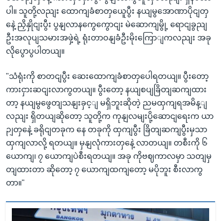
ပါ။ သူတို့လညျး ထောကျခံစာတှယေူပွီး နယျမွအောဏာပိုငျတှ
နေဲ့ ညှိနှိုငျးပွီး ပွနျလာနကွေကွောငျး မဲဆောကျမွို့ ရောငျခွညျ
ဦးအလုပျသမားအဖှဲ့ရဲ့ ရုံးတာဝနျခံဦးမိုးကြောျကလညျး အခု
လိုပွောပွပါတယျ။
"သံရုံးကို စာတငျပွီး ဆေးထောကျခံစာတှပေါရတယျ။ ပွီးတော့
ကားငှားဆငျးလာကွတယျ။ ပွီးတော့ နယျစပျခြိတျဆကျထား
တာ့ နယျမွဖွေတျသနျးခှင့ျ မရှိဘူးဆိုတဲ့ ညမထှကျရအမိန့ျ
လညျး ရှိတယျဆိုတော့ သူတို့က ကုနျလမျးပို့ဆောငျရေးက ယာ
ဉျတှနေဲ့ ခရိုငျတခုက နေ တခုကို ထှကျပွီး ခြိတျဆကျပွီးမှသာ
ထှကျလာလို့ ရတယျ။ မှနျလုံကားတှနေဲ့ လာတယျ။ တစီးကို ၆
ယောကျ၊ ၇ ယောကျပဲစီးရတယျ။ အခု ကိုဗဈကာလမှာ သတျမှ
တျထားတာ ဆိုတော့ ၇ ယောကျထကျတော့ မပိုဘူး စီးလာကွ
တာ။"