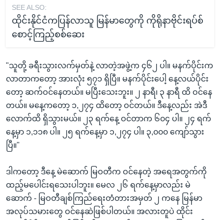
SEE ALSO:
ထိုင်းနိုင်ငံကပြန်လာသူ မြန်မာတွေကို ကိုရိုနာဗိုင်းရပ်စ်
စောင့်ကြည့်စစ်ဆေး
"သူတို့ ခရီးသွားလက်မှတ်နဲ့ လာတဲ့အဖွဲ့က ၄၆၂ ပါ။ မနက်ပိုင်းက
လာတာကတော့ အားလုံး ၅၇၁ ရှိပြီ။ မနက်ပိုင်းပေါ့ နေ့လယ်ပိုင်း
တော့ ဆက်ဝင်နေတယ်။ မပြီးသေးဘူး။ ၂ နာရီ၊ ၃ နာရီ ထိ ဝင်နေ
တယ်။ မနေ့ကတော့ ၁,၂၇၄ ထိတော့ ဝင်တယ်။ ဒီနေ့လည်း အဲဒီ
လောက်ထိ ရှိသွားမယ်။ ၂၃ ရက်နေ့ ဝင်တာက ၆၀၄ ပါ။ ၂၄ ရက်
နေ့မှာ ၁,၁၁၈ ပါ။ ၂၅ ရက်နေ့မှာ ၁,၂၇၄ ပါ။ ၃,၀၀၀ ကျော်သွား
ပြီ။"
ဒါကတော့ ဒီနေ့ မဲဆောက် မြဝတီက ဝင်နေတဲ့ အရေအတွက်ကို
ထည့်မပေါင်းရသေးပါဘူး။ မေလ ၂၆ ရက်နေ့မှာလည်း မဲ
ဆောက် - မြဝတီချစ်ကြည်ရေးတံတားအမှတ် ၂ ကနေ မြန်မာ
အလုပ်သမားတွေ ဝင်နေဆဲဖြစ်ပါတယ်။ အလားတူပဲ ထိုင်း