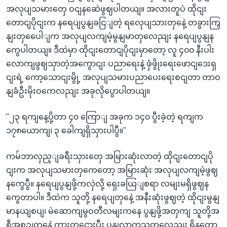
အလုပျသမားတှေ ဝငျနဆေဲဖွဈပါတယျ။ အလားတူပဲ ထိုငျး
တောငျပိုငျးက နရေပျပွနျခငြျတဲ့ ရလေုပျသားတှနေဲ့ တခွားကြှ
နျးတှပေေါျက အလုပျလကျမဲ့မွနျမာတှလေညျး နရေပျပွနျန
ကွေပါတယျ။ ဒီထဲမှာ ထိုငျးတောငျပိုငျးမှာတော့ လူ ၄၀၀ နီးပါး
လောကျဖွဈသှာတဲ့အကွောငျး ပညာရေးနဲ့ ဖှံဖွိုးရေးဖောငျဒေးရှ
ငျးရဲ့ ကော့သောငျးမွို့ အလုပျသမားပညာပေးရေးစငျတာ တာဝ
နျခံဦးမိုးဝကေလညျး အခုလိုပွောပါတယျ။
"၂၃ ရကျနေ့ပို့တာ ၄၀ ကြောျ အခုက ၁၄၀ ပွီးခဲ့တဲ့ ရကျက
၁၇၈ယောကျ၊ ၃ ခေါကျရှိသှားပါပွီ။"
ကမ်ဘာလှည့ျခရီးသှားတှေ အမြားဆုံးလာတဲ့ ထိုငျးတောငျပို
ငျးက အလုပျသမားတှကေတော့ အမြားဆုံး အလုပျလကျမဲ့ဖွဈ
နကွေပွီ။ နရေပျပွနျဖို့ကလှဲလို့ ရှေးခယြျစရာ လမျးမရှိဖွဈန
ကွေတာပါ။ ဒီထဲက သူတို့ နရေပျတှနေဲ့ အနီးဆုံးဖွဈတဲ့ ထိုငျးမွနျ
မာနယျစပျ၊ မဲဆောကျမွဝတီလမျးကနေ ပွနျဖို့အတှကျ သူတို့အ
စီအစဉျတှနေဲ့ ကားတှငှေားပွီး ပွနျလာကွသူတှလေညျး ရှိနတော