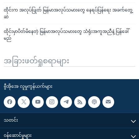
ထိုင်းက အလုပ်ပြုတ် မြန်မာအလုပ်သမားတွေ နေရပ်ပြန်ရေး အခက်တွေ့
ဆဲ
ထိုင်းမှာပိတ်မိနေတဲ့ မြန်မာအလုပ်သမားတွေ သံရုံးအကူအညီနဲ့ ပြန်ခေါ်
မည်
အခြားဖတ်ရှုစရာများ
ဗွီအိုအေ လူမှုကွန်ယက်များ
သတင်း
၀န်ဆောင်မှုများ