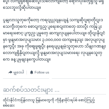
ပွေီး လကျရှိစဈဆေးပွီးသလောကျတော့ ရောဂါပိုးတှေ့ရှိသူ မရှိ
သေးဘူးလို့ဆိုပါတယျ။
ပွနျလာသူတှကေိုတော့ ကရငျပွညျနယျနဲ့ သကျဆိုငျရာတိုငျးဒ
သေကွီးတှကေ စောငျကွည့ျရေးစငျတာတှေ ထားပွီး ကနြျး
မာရေးစောင့ျကွည့ျမှုတှေ ဆကျလုပျနပေါတယျ။ ထိုငျးနိုငျငံ
မှာ မွနျမာအလုပျသမား ၃,၀၀၀,၀၀၀ ထကျမနညျး အလုပျလုပျ
နကွေပွီး အခု ကိုဗဈဖွဈပွီး နရေပျပွနျမဲ့သူတှဟော သိနျးဂဏနျး
လောကျရှိနိုငျတယျလို့ မွနျမာအလုပျသမားရေး လုပျနသေူတှ
ကေ ခန့ျမှနျးနကွေပါတယျ။
မျှဝေပါ
Follow us
ဆက်စပ်သတင်းများ ...
ထိုင်းနိုင်ငံကပြန်လာသူ မြန်မာတွေကို ကိုရိုနာဗိုင်းရပ်စ် စောင့်ကြည့်
စစ်ဆေး