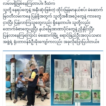
လမ်းမရှိဖြစ်နေကြတာပါ။ ဒီထဲက
သူတို့ နေရပ်တွေနဲ့ အနီးဆုံးဖြစ်တဲ့ ထိုင်းမြန်မာနယ်စပ်၊ မဲဆောက်
မြဝတီလမ်းကနေ ပြန်ဖို့အတွက် သူတို့အစီအစဉ်တွေနဲ့ ကားတွေ
ငှားပြီး ပြန်လာကြသူတွေလည်း ရှိနေတာပါ။ သူတို့လည်း
ထောက်ခံစာတွေယူပြီး နယ်မြေအာဏာပိုင်တွေနဲ့ ညှိနှိုင်းပြီး
ပြန်လာနေကြကြောင်း မဲဆောက်မြို့ ရောင်ခြည်ဦးအလုပ်သမား
အဖွဲ့ရဲ့ ရုံးတာဝန်ခံဦးမိုးကျော်ကလည်း အခုလိုပြောပြပါတယ်။