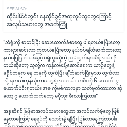
SEE ALSO:
ထိုင်းနိုင်ငံတွင်း နေထိုင်ခွင့်အတုလုပ်သူတွေကြောင့်
အလုပ်သမားတွေ အခက်ကြုံ
"သံရုံးကို စာတင်ပြီး ဆေးထောက်ခံစာတွေ ပါရတယ်။ ပြီးတော့
ကားငှားဆင်းလာကြတယ်။ ပြီးတော့ နယ်စပ်ချိတ်ဆက်ထားတာ့
နယ်မြေဖြတ်သန်းခွင့် မရှိဘူးဆိုတဲ့ ညမထွက်ရအမိန့်လည်း ရှိ
တယ်ဆိုတော့ သူတို့က ကုန်လမ်းပို့ဆောင်ရေးက ယာဉ်တွေနဲ့
ခရိုင်တခုက နေ တခုကို ထွက်ပြီး ချိတ်ဆက်ပြီးမှသာ ထွက်လာ
လို့ ရတယ်။ မှန်လုံကားတွေနဲ့ လာတယ်။ တစီးကို ၆ ယောက်၊ ၇
ယောက်ပဲစီးရတယ်။ အခု ကိုဗစ်ကာလမှာ သတ်မှတ်ထားတာ ဆို
တော့ ၇ ယောက်ထက်တော့ မပိုဘူး စီးလာကြတာ။"
အခုဆိုရင် မြန်မာအလုပ်သမားတွေဟာ အလုပ်လက်မဲ့တွေ ဖြစ်
နေတာကြောင့် နေရပ်ကို သောင်းနဲ့ ချီပြီး ပြန်လာနေကြတာပါ။
မြန်မာအစိုးရဘက်ကတော့ ထိုင်းက ပြန်ဝင်လာတဲ့ မြန်မာနိုင်ငံ