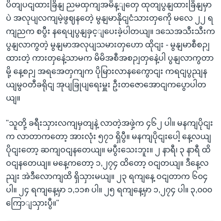
ပိတျပငျထားခြိနျ ညမထှကျအမိန့ျတှေ ထုတျပွနျထားခြိနျမှာ
ပဲ အလုပျလကျမဲ့ဖွဈနတေဲ့ မွနျမာနိုငျငံသားတှကေို မလေ ၂၂ ရ
ကျညက စပွီး နရေပျပွနျခှင့ျပေးခဲ့ပါတယျ။ ဒသေအသီးသီးက
ပွနျလာကွတဲ့ မွနျမာအလုပျသမားတှဟော ထိုငျး - မွနျမာစီစဉျ
ထားတဲ့ ကားတှနေဲ့သာမက မိမိအစီအစဉျတှနေဲ့ပါ ပွနျလာကွတာ
မို့ နေ့စဉျ အရအေတှကျက ပိုမြားလာနကွေောငျး ကရငျပွညျန
ယျမွဝတီခရိုငျ အုပျခြုပျရေးမှူး ဦးတဇောအောငျကပွောပါတ
ယျ။
"သူတို့ ခရီးသှားလကျမှတျနဲ့ လာတဲ့အဖှဲ့က ၄၆၂ ပါ။ မနကျပိုငျး
က လာတာကတော့ အားလုံး ၅၇၁ ရှိပွီ။ မနကျပိုငျးပေါ့ နေ့လယျ
ပိုငျးတော့ ဆကျဝငျနတေယျ။ မပွီးသေးဘူး။ ၂ နာရီ၊ ၃ နာရီ ထိ
ဝငျနတေယျ။ မနေ့ကတော့ ၁,၂၇၄ ထိတော့ ဝငျတယျ။ ဒီနေ့လ
ညျး အဲဒီလောကျထိ ရှိသှားမယျ။ ၂၃ ရကျနေ့ ဝငျတာက ၆၀၄
ပါ။ ၂၄ ရကျနေ့မှာ ၁,၁၁၈ ပါ။ ၂၅ ရကျနေ့မှာ ၁,၂၇၄ ပါ။ ၃,၀၀၀
ကြောျသှားပွီ။"