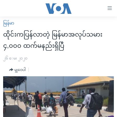
သုံး
ရ
လွယ်ကူ
မြန်မာ
မူလစာမျက်နှာ
စေ
ထိုင်းကပြန်လာတဲ့ မြန်မာအလုပ်သမား
မြန်မာ
သည့်
၄,၀၀၀ ထက်မနည်းရှိပြီ
ကမ္ဘာ့သတင်းများ
Link
ဗွီဒီယို
နိုင်ငံတကာ
၂၆ ေမ၊ ၂၀၂၀
များ
သတင်းလွတ်လပ်ခွင့်
အမေရိကန်
ပင်မ
မျှဝေပါ
ရပ်ဝန်းတခု လမ်းတခု အလွန်
တရုတ်
အကြောင်းအရာ
သို့
အင်္ဂလိပ်စာလေ့လာမယ်
အစ္စရေး-ပါလက်စတိုင်း
ကျော်
အပတ်စဉ်ကဏ္ဍများ
အမေရိကန်သုံးအီဒီယံ
ကြည့်
ရေဒီယိုနှင့်ရုပ်သံ အချက်အလက်များ
မကြေးမုံရဲ့ အင်္ဂလိပ်စာ
ရေဒီယို
ရန်
ပင်မ
ရေဒီယို/တီဗွီအစီအစဉ်
ရုပ်ရှင်ထဲက အင်္ဂလိပ်စာ
တီဗွီ