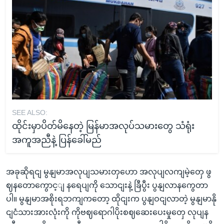
SEE ALSO:
ထိုင်းမှာပိတ်မိနေတဲ့ မြန်မာအလုပ်သမားတွေ သံရုံး
အကူအညီနဲ့ ပြန်ခေါ်မည်
အခုဆိုရငျ မွနျမာအလုပျသမားတှဟော အလုပျလကျမဲ့တှေ ဖွ
ဈနတောကွောင့ျ နရေပျကို သောငျးနဲ့ ခြီပွီး ပွနျလာနကွေတာ
ပါ။ မွနျမာအစိုးရဘကျကတော့ ထိုငျးက ပွနျဝငျလာတဲ့ မွနျမာနို
ငျငံသားအားလုံးကို ကိုဗဈရောဂါပိုးစဈဆေးပေးမှုတှေ လုပျန