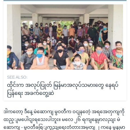
SEE ALSO:
ထိုင်းက အလုပ်ပြုတ် မြန်မာအလုပ်သမားတွေ နေရပ်
ပြန်ရေး အခက်တွေ့ဆဲ
ဒါကတော့ ဒီနေ့ မဲဆောကျ မွဝတီက ဝငျနတေဲ့ အရအေတှကျကို
ထည့ျမပေါငျးရသေးပါဘူး။ မလေ ၂၆ ရကျနေ့မှာလညျး မဲ
ဆောကျ - မွဝတီခစြျကွညျရေးတံတားအမှတျ ၂ ကနေ မွနျမာ