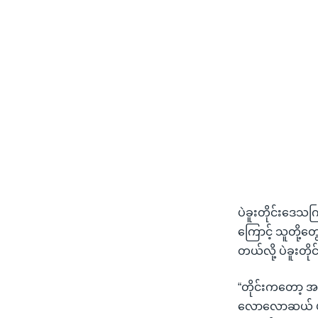
ပဲခူးတိုင်းဒေသ
ကြောင့် သူတို့တွ
တယ်လို့ ပဲခူးတိ
“တိုင်းကတော့ အ
လောလောဆယ် ပဲခူ