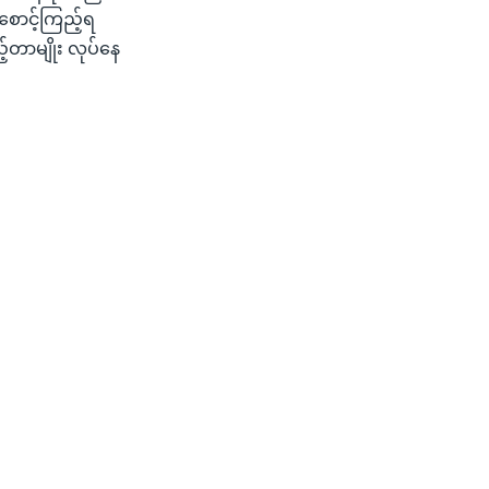
 စောင့်ကြည့်ရ
ည့်တာမျိုး လုပ်နေ