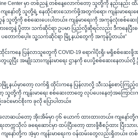
ine Center မှာ တစ်ညနဲ့ တစ်နေ့လောက်တော့ သူတို့ကို နည်းနည်း ထ
 ကျနော်တို့ သူတို့ရဲ့ နေထိုင်စားသောက်ဖို့အတွက်ရော၊ ကျန်းမာရေးစော
 သူတို့ကို စစ်ဆေးပေးပါတယ်။ ကျန်မာရေးကို အကုန်လုံးစစ်ဆေးပ
်ကားတွေနဲ့ ပို့တာ၊ သက်ဆိုင်ရာ ဥပမာ ပြည်လို့ဆိုရင်လည်း ဒီကနေပြီးတ
တောက်ပေ့ါ။ သူ့သက်ဆိုင်ရာ မြို့နယ်တွေကို အကုန်ပို့တယ်။”
င်းကနေ ပြန်လာသူတွေကို COVID-19 ရောဂါပိုးရှိ၊ မရှိစစ်ဆေးဖို့အတ
ွေယူပြီး အမျိုးသားကျန်းမာရေး ဌာနကို ပေးပို့စစ်ဆေးနေတယ်လို့ ဦး
ုံရွာမြို့နယ်မှာတော့ လက်ရှိ ထိုင်းကနေ ပြန်လာလို့ သီးသန့်စောင့်ကြ
ော့ သူတို့ကို ကျန်းမာရေး စစ်ဆေးတာတွေ လုပ်ပေးနေတဲ့အကြောင်းကို မ
 ဦးခင်မောင်စိုးက ခုလို ပြောပါတယ်။
ောလောဆယ်တော့ အိုးအိမ်မှာ ၇၆ ယောက် ထားထားတယ်။ ကျနော်တို
ရေးတက္ကသိုလ် ခရေဆောင်မှာ ထပ်ပြီးတော့ ထားဖို့စီစဉ်ထား ပြီးသား
က ကျနော်တို့က အဲ့မှာ ကျန်းမာရေးက ဝန်ထမ်းတွေလည်းရှိတယ်။ တစ်နေ့