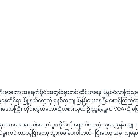
ကြီးမှာတော့ အခုရက်ပိုင်းအတွင်းမှာတင် ထိုင်းကနေ ပြန်ဝင်လာကြသ
ေနေထိုင်ရာ မြို့နယ်တွေကို စနစ်တကျ ပြန်ပို့ပေးနေပြီး စောင့်ကြည့်တ
ုင်းဒေသကြီး တိုင်းလွှတ်တော်ကိုယ်စားလှယ် ဦးညွှန့်ရွှေက VOA ကို 
ခုလောလောဆယ်တော့ ပဲခူးတိုင်းကို ရောက်လာတဲ့ သူတွေမှန်သမျှ ကျ
းကပဲ တာဝန်ပြီးတော့ သွားခေါ်ပေးပါတယ်။ ပြီးတော့ အခု ကျနော်တ