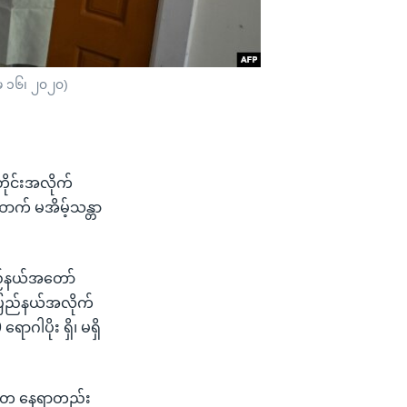
မေ ၁၆၊ ၂၀၂၀)
တိုင်းအလိုက်
ောက် မအိမ့်သန္တာ
ပြည်နယ်အတော်
့ ပြည်နယ်အလိုက်
ာဂါပိုး ရှိ၊ မရှိ
ဲ့ တ နေရာတည်း