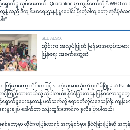
့်ရှောက်မှု လုပ်ပေးတယ်။ Quarantine မှာ ကျွန်တော်တို့ ဒီ WHO 
ဲ့ အညီ ဒီကျန်းမာရေးဌာနနဲ့ ပူးပေါင်းပြီးတဲ့ခါကျတော့ အဲ့ဒီပုံစံအတို
ါ။”
SEE ALSO:
ထိုင်းက အလုပ်ပြုတ် မြန်မာအလုပ်သမား
ပြန်ရေး အခက်တွေ့ဆဲ
ကြီးမှာတော့ ထိုင်းကပြန်လာတဲ့သူအားလုံးကို ပုသိမ်မြို့မှာပဲ Facil
ာင့်ကြည့်ထားတယ်လို့ ဆိုပါတယ်။ နိုင်ငံခြားကနေ ပြန်ဝင်လာသူတွေ
့်ရှောက်မှုပေးနေတာနဲ့ ပတ်သက်လို့ ဧရာဝတီတိုင်းဒေသကြီး ကျန်းမ
ရေးမှူးချုပ် ဒေါက်တာ သန်းထွန်းအောင်က ခုလိုပြောပါတယ်။
စ်တော့မှာ ထိုင်းကပြန်လာရင် အကုန်စစ်မှာ၊ နိုင်ငံခြားပြန်ဆို အကုန်