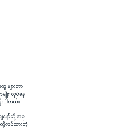
ူတွေ များတာ
ာမျိုး လုပ်နေ
ပြောပါတယ်။
နော်တို့ အခု
ို့လုပ်ထားတဲ့