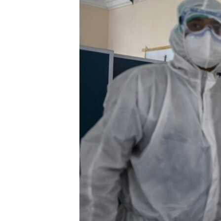
သုတပဒေသာ အင်္ဂလိပ်စာ
အ
ညွန်း
စာမျက်နှာ
သို့
ကျော်
ကြည့်
ရန်
ရှာဖွေ
ရန်
နေရာ
သို့
ကျော်
ရန်