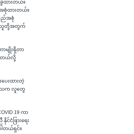
း ခွဲထားတယ်။
့်အစုံထားတယ်။
ြည်အစုံ
သူတို့အတွက်
တာမျိုးရှိတာ
ုတယ်လို့
င်းပေးထားတဲ့
့ ဒေသက လူတွေ
 COVID 19 ကာ
နိုင်ငံခြားရေး
ပါတယ်ရှင်။