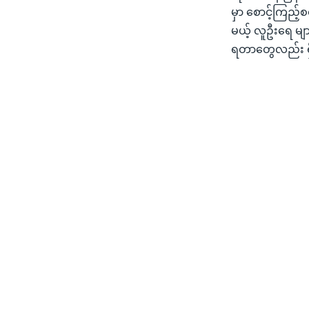
မှာ စောင့်ကြည့်
မယ့် လူဦးရေ များ
ရတာတွေလည်း ရှ