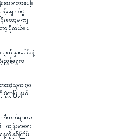
ိန်းပေးရတာပေါ့။
င့်ရှောက်မှု
ြီးတော့မှ ကျ
ော့ ပို့တယ်။ ပ
ွက် နှာခေါင်းနဲ့
ညွှန့်ရွှေက
ည့်ထားတဲ့သူက ၇၀
ုံရွာမြို့နယ်
့က ဒီထက်များလာ
ပါ။ ကျန်းမာရေး
ကို နှစ်ကြိမ်