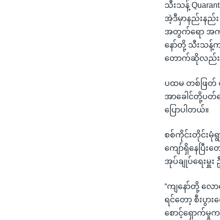
သီးသန့် Quarant
အဲ့ဒီမှာနည်းနည်း
အတွက်ရော အကုန်
နော်တို့ သီးသန့
တောက်ဆိုလည်း ပ
ပထမ တစ်ဖြတ် ထို
အာခေါင်တို့ပတ်တ
ပြောပါတယ်။
စစ်ကိုင်းတိုင်းမ
ကျော်ရှိနေပြီးတ
အုပ်ချုပ်ရေးမှူး
“ကျနော်တို့ လ
ရင်တော့ စီးပွား
စောင့်ရှောက်မှု