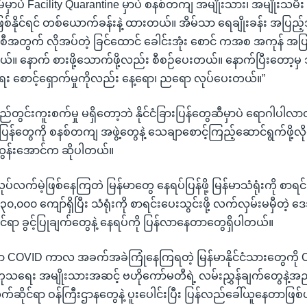
သိမ်မှာပဲ Facility Quarantine မှာပဲ စနစ်တကျ အမျိုးသား၊ အမျိုးသမီ
ဖြစ်နိုင်ရင် တစ်ယောက်ခန်းနဲ့ ထားတယ်။ အိမ်သာ ရေချိုးခန်း အပြည
ီအတွက် လိုအပ်တဲ့ ခြင်ထောင် ခေါင်းအုံး စောင် ကအစ အကုန် အပ
။ နောက် စားဖို့သောက်ဖို့လည်း စီစဉ်ပေးတယ်။ နောက်ပြီးတော့မှ 
း စောင့်ရှောက်မှုကိုလည်း နေ့ရော၊ ညရော လုပ်ပေးတယ်။”
ည်တွင်းကူးစက်မှု မရှိတော့ဘဲ နိုင်ငံခြားပြန်တွေဆီမှာပဲ ရောဂါပါလာ
ြားပြန်တွေကို စနစ်တကျ အဖွဲ့တွေနဲ့ သေချာစောင့်ကြည့်ဆောင်ရွက်ဖို့လိ
ွန်းအောင်က ဆိုပါတယ်။
 အလုပ်လက်မဲ့ဖြစ်နေကြတဲ မြန်မာတွေ နေရပ်ပြန်ဖို့ မြန်မာသံရုံးကို စာရ
၀၀ ကျော်ရှိပြီး သံရုံးကို စာရင်းပေးသွင်းဖို့ လက်လှမ်းမမှီတဲ
ရာ ခွင့်ပြုချက်တွေနဲ့ နေရပ်ကို ပြန်လာနေတာတွေရှိပါတယ်။
ေမှာ COVID ကာလ အခက်အခဲကြုံနေကြရတဲ့ မြန်မာနိုင်ငံသားတွေကို
ကုသရေး အမျိုးသားအဆင့် ဗဟိုကော်မတီရဲ့ လမ်းညွှန်ချက်တွေနဲ့အညီ 
ဆိုင်ရာ ဝန်ကြီးဌာနတွေနဲ့ ပူးပေါင်းပြီး ပြန်လည်ခေါ်ယူနေတာဖြစ်