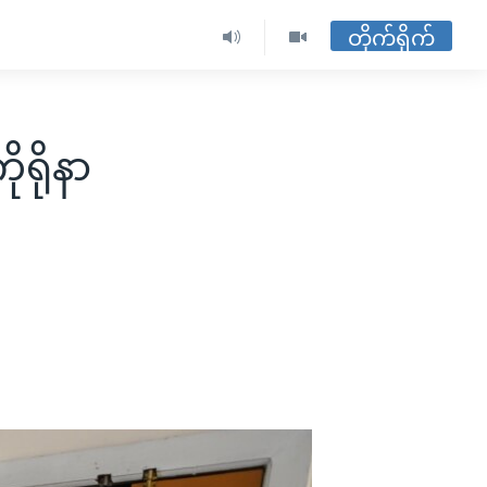
တိုက်ရိုက်
ုရိုနာ