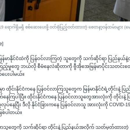
19 ရောဂါရှိမရှိ စစ်ဆေးပေးဖို့ ဝတ်စုံပြည့်ဝတ်ထားတဲ့ စေတနာ့ဝန်ထမ်းများ (
e]
 မြန်မာနိုင်ငံထဲကို ပြန်ဝင်လာကြတဲ့ သူတွေကို သက်ဆိုင်ရာ ပြည်နယ်နဲ့
်ကြည့်မှုတွေ ဘယ်လို စီမံနေလဲဆိုတာကို ဗွီအိုအေမြန်မာပိုင်းသတင်းထ
်ပေးပါမယ်။
ှာ ထိုင်းနိုင်ငံကနေ ပြန်ဝင်လာကြသူတွေက မြန်မာနိုင်ငံရဲ့တိုင်းနဲ့ 
က်နေကြပါပြီ။ ထိုင်းနိုင်ငံကနေ ပြန်ဝင်လာသူတွေအားလုံးကို တိုင်းနဲ
ေလုပ်နေပြီး ဒီလို နိုင်ငံခြားကနေ ပြန်ဝင်လာသူ အားလုံးကို COVID-19 ရေ
ဖြစ်ပါတယ်။
လာသူတွေကို သက်ဆိုင်ရာ တိုင်းနဲ့ ပြည်နယ်အလိုက် သတ်မှတ်ထားတ