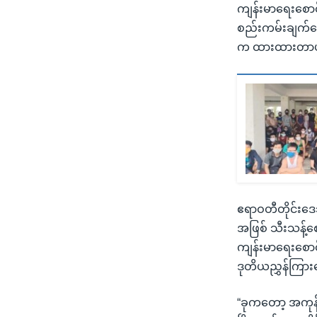
ကျန်းမာရေးစောင
စည်းကမ်းချက်တွေန
က ထားထားတာပ
ဧရာဝတီတိုင်းဒေသ
အဖြစ် သီးသန့်စေ
ကျန်းမာရေးစောင
ဒုတိယညွှန်ကြား
“ခုကတော့ အကုန်စ