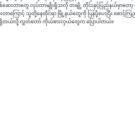
စစ်ဆေးတာတွေ လုပ်တာမျိုးရှိသလို တချို့ တိုင်းနှင့်ပြည်နယ်မှာတော့
တာကြောင့် သူတို့နေထိုင်ရာ မြို့နယ်တွေကို ပြန်ပို့ပေးပြီး စောင့်ကြ
ိတယ်လို့ လွှတ်တော် ကိုယ်စားလှယ်တွေက ပြောပါတယ်။