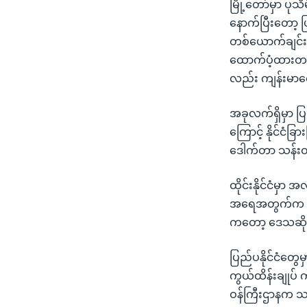
မြို့တော်မှာ ပု
နောက်ပြီးတော့ 
တစ်ယောက်ချင်းစ
ထောက်ပံ့ထားတယ်
လည်း ကျန်းမာရေ
အခုလက်ရှိမှာ ပြ
ကြောင့် နိုင်ငံခ
ဒေါက်တာ သန်းထ
ထိုင်းနိုင်ငံမှာ
အရေအတွက်က ၃၀,၀
ကတော့ ဒေသဆိုင်
ပြည်ပနိုင်ငံတွ
ကွယ်ထိန်းချုပ် 
ဝန်ကြီးဌာနက သက်