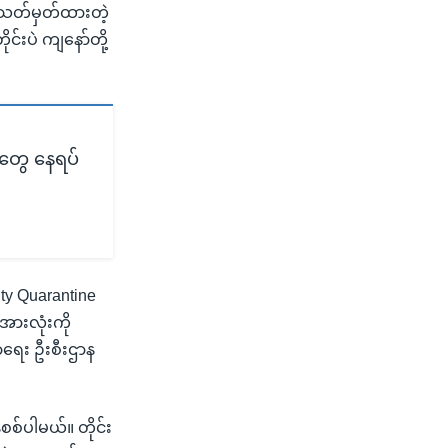
က သတ်မှတ်ထားတဲ့
င်းပဲ ကျနော်တို့
တွေ နေရပ်
ity Quarantine
အားလုံးကို
ာရေး ဦးစီးဌာန
စစ်ပါမယ်။ တိုင်း