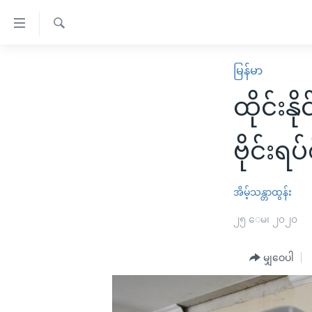
သုံး
ရ
ရှာဖွေ
လွယ်ကူ
မူလစာမျက်နှာ
မြန်မာ
ရ
စေ
မြန်မာ
လာ
ထိုင်းန
သည့်
ဒ်
ကမ္ဘာ့သတင်းများ
Link
ဗွီဒီယို
နိုင်ငံတကာ
ဗိုင်းရ
များ
သတင်းလွတ်လပ်ခွင့်
အမေရိကန်
ပင်မ
ရပ်ဝန်းတခု လမ်းတခု အလွန်
တရုတ်
အိမ့်သန္တာထွန်း
အကြောင်းအရာ
အင်္ဂလိပ်စာလေ့လာမယ်
အစ္စရေး-ပါလက်စတိုင်း
၂၅ ေမ၊ ၂၀၂၀
သို့
အပတ်စဉ်ကဏ္ဍများ
အမေရိကန်သုံးအီဒီယံ
ကျော်
မျှဝေပါ
ကြည့်
ရေဒီယိုနှင့်ရုပ်သံ အချက်အလက်များ
မကြေးမုံရဲ့ အင်္ဂလိပ်စာ
ရေဒီယို
ရန်
ရေဒီယို/တီဗွီအစီအစဉ်
ရုပ်ရှင်ထဲက အင်္ဂလိပ်စာ
တီဗွီ
ပင်မ