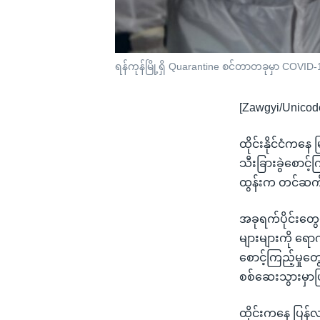
ရန်ကုန်မြို့ရှိ Quarantine စင်တာတခုမှာ COVID-
[Zawgyi/Unicod
ထိုင်းနိုင်ငံကနေ
သီးခြားခွဲစောင့
ထွန်းက တင်ဆက
အခုရက်ပိုင်းတွေမ
များများကို ရော
စောင့်ကြည့်မှုတွ
စစ်ဆေးသွားမှာ
ထိုင်းကနေ ပြန်