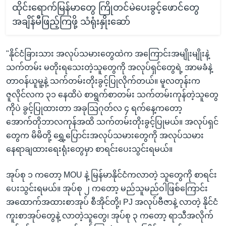
ထိုင်းရောက်မြန်မာတွေ ကြိုတင်မဲပေးခွင့်ဖောင်တွေ
အချိန်မီဖြည့်ကြဖို့ သံရုံးနှိုးဆော်
"နိုင်ငံခြားသား အလုပ်သမားတွေထဲက အကြောင်းအမျိုးမျိုးနဲ့
သက်တမ်း မတိုးရသေးတဲ့သူတွေကို အလုပ်ရှင်တွေရဲ့ အာမခံနဲ့
တာဝန်ယူမူ့နဲ့ သက်တမ်းတိုးခွင့်ပြုလိုက်တယ်။ မူလတုန်းက
ဇူလိုင်လက ၃၁ နေထိပဲ စာရွက်စာတမ်း သက်တမ်းကုန်တဲ့သူတွေ
ကိုပဲ ခွင့်ပြုထားတာ အခုသြဂုတ်လ ၄ ရက်နေ့ကတော့
အောက်တိုဘာလကုန်အထိ သက်တမ်းတိုးခွင့်ပြုမယ်။ အလုပ်ရှင်
တွေက မိမိတို့ ရွှေ့ပြောင်းအလုပ်သမားတွေကို အလုပ်သမား
နေရာချထားရေးရုံးတွေမှာ စာရင်းပေးသွင်းရမယ်။
အုပ်စု ၁ ကတော့ MOU နဲ့ မြန်မာနိုင်ငံကလာတဲ့ သူတွေကို စာရင်း
ပေးသွင်းရမယ်။ အုပ်စု ၂ ကတော့ မည်သူမည်ဝါဖြစ်ကြောင်း
အထောက်အထားစာအုပ် စီအိုင်တို့၊ PJ အလုပ်ဗီဇာနဲ့ လာတဲ့ နိုင်ငံ
ကူးစာအုပ်တွေနဲ့ လာတဲ့သူတွေ၊ အုပ်စု ၃ ကတော့ ရာသီအလိုက်