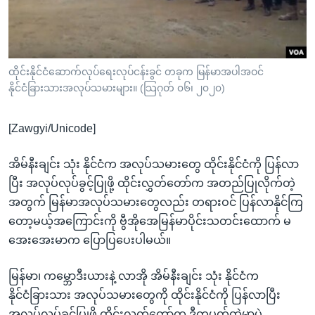
အ
သုတပဒေသာ အင်္ဂလိပ်စာ
ညွန်း
Learning English
စာမျက်နှာ
သို့
ဗွီအိုအေ လူမှုကွန်ယက်များ
ထိုင်းနိုင်ငံဆောက်လုပ်ရေးလုပ်ငန်းခွင် တခုက မြန်မာအပါအဝင်
ကျော်
နိုင်ငံခြားသားအလုပ်သမားများ။ (သြဂုတ် ၀၆၊ ၂၀၂၀)
ကြည့်
ရန်
[Zawgyi/Unicode]
ဘာသာစကားများ
ရှာဖွေ
ရန်
အိမ်နီးချင်း သုံး နိုင်ငံက အလုပ်သမားတွေ ထိုင်းနိုင်ငံကို ပြန်လာ
နေရာ
ပြီး အလုပ်လုပ်ခွင့်ပြုဖို့ ထိုင်းလွှတ်တော်က အတည်ပြုလိုက်တဲ့
သို့
အတွက် မြန်မာအလုပ်သမားတွေလည်း တရားဝင် ပြန်လာနိုင်ကြ
ကျော်
တော့မယ့်အကြောင်းကို ဗွီအိုအေမြန်မာပိုင်းသတင်းထောက် မ
ရန်
အေးအေးမာက ပြောပြပေးပါမယ်။
မြန်မာ၊ ကမ္ဘောဒီးယားနဲ့ လာအို အိမ်နီးချင်း သုံး နိုင်ငံက
နိုင်ငံခြားသား အလုပ်သမားတွေကို ထိုင်းနိုင်ငံကို ပြန်လာပြီး
အလုပ်လုပ်ခွင့်ပြုဖို့ ထိုင်းလွှတ်တော်က ဒီတပတ်ထဲမှာပဲ