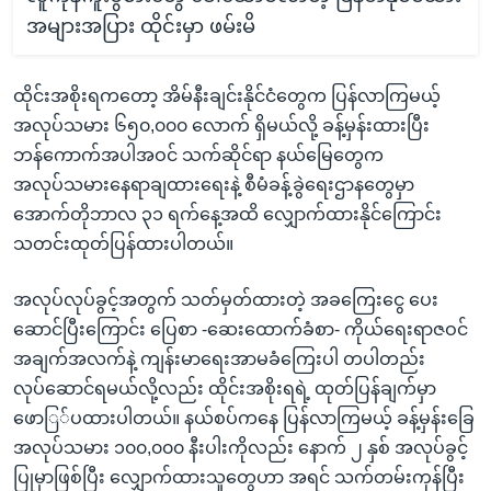
အများအပြား ထိုင်းမှာ ဖမ်းမိ
ထိုင်းအစိုးရကတော့ အိမ်နီးချင်းနိုင်ငံတွေက ပြန်လာကြမယ့်
အလုပ်သမား ၆၅၀,၀၀၀ လောက် ရှိမယ်လို့ ခန့်မှန်းထားပြီး
ဘန်ကောက်အပါအဝင် သက်ဆိုင်ရာ နယ်မြေတွေက
အလုပ်သမားနေရာချထားရေးနဲ့ စီမံခန့်ခွဲရေးဌာနတွေမှာ
အောက်တိုဘာလ ၃၁ ရက်နေ့အထိ လျှောက်ထားနိုင်ကြောင်း
သတင်းထုတ်ပြန်ထားပါတယ်။
အလုပ်လုပ်ခွင့်အတွက် သတ်မှတ်ထားတဲ့ အခကြေးငွေ ပေး
ဆောင်ပြီးကြောင်း ပြေစာ -ဆေးထောက်ခံစာ- ကိုယ်ရေးရာဇဝင်
အချက်အလက်နဲ့ ကျန်းမာရေးအာမခံကြေးပါ တပါတည်း
လုပ်ဆောင်ရမယ်လို့လည်း ထိုင်းအစိုးရရဲ့ ထုတ်ပြန်ချက်မှာ
ဖောြ်ပထားပါတယ်။ နယ်စပ်ကနေ ပြန်လာကြမယ့် ခန့်မှန်းခြေ
အလုပ်သမား ၁၀၀,၀၀၀ နီးပါးကိုလည်း နောက် ၂ နှစ် အလုပ်ခွင့်
ပြုမှာဖြစ်ပြီး လျှောက်ထားသူတွေဟာ အရင် သက်တမ်းကုန်ပြီး