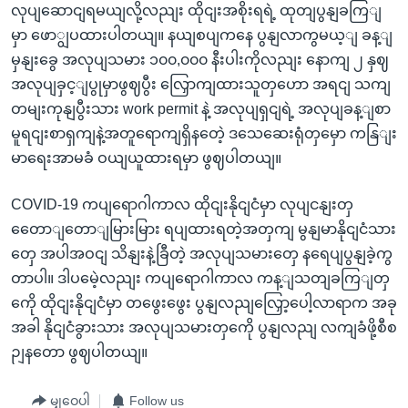
လုပျဆောငျရမယျလို့လညျး ထိုငျးအစိုးရရဲ့ ထုတျပွနျခကြျ
မှာ ဖောျွပထားပါတယျ။ နယျစပျကနေ ပွနျလာကွမယ့ျ ခန့ျ
မှနျးခွေ အလုပျသမား ၁၀၀,၀၀၀ နီးပါးကိုလညျး နောကျ ၂ နှဈ
အလုပျခှင့ျပွုမှာဖွဈပွီး လြှောကျထားသူတှဟော အရငျ သကျ
တမျးကုနျပွီးသား work permit နဲ့ အလုပျရှငျရဲ့ အလုပျခန့ျစာ
မူရငျးစာရှကျနဲ့အတူရောကျရှိနတေဲ့ ဒသေဆေးရုံတှမှော ကနြျး
မာရေးအာမခံ ဝယျယူထားရမှာ ဖွဈပါတယျ။
COVID-19 ကပျရောဂါကာလ ထိုငျးနိုငျငံမှာ လုပျငနျးတှ
တေောျတောျမြားမြား ရပျထားရတဲ့အတှကျ မွနျမာနိုငျငံသား
တှေ အပါအဝငျ သိနျးနဲ့ခြီတဲ့ အလုပျသမားတှေ နရေပျပွနျခဲ့ကွ
တာပါ။ ဒါပမေဲ့လညျး ကပျရောဂါကာလ ကန့ျသတျခကြျတှ
ကေို ထိုငျးနိုငျငံမှာ တဖွေးဖွေး ပွနျလညျလြှော့ပေါ့လာရာက အခု
အခါ နိုငျငံခွားသား အလုပျသမားတှကေို ပွနျလညျ လကျခံဖို့စီစ
ဉျနတော ဖွဈပါတယျ။
မျှဝေပါ
Follow us