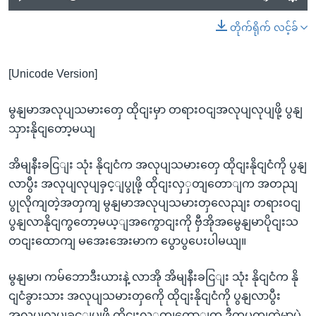
တိုက်ရိုက် လင့်ခ်
[Unicode Version]
မွနျမာအလုပျသမားတှေ ထိုငျးမှာ တရားဝငျအလုပျလုပျဖို့ ပွနျ
သှားနိုငျတော့မယျ
အိမျနီးခငြျး သုံး နိုငျငံက အလုပျသမားတှေ ထိုငျးနိုငျငံကို ပွနျ
လာပွီး အလုပျလုပျခှင့ျပွုဖို့ ထိုငျးလှှတျတောျက အတညျ
ပွုလိုကျတဲ့အတှကျ မွနျမာအလုပျသမားတှလေညျး တရားဝငျ
ပွနျလာနိုငျကွတော့မယ့ျအကွောငျးကို ဗှီအိုအမွေနျမာပိုငျးသ
တငျးထောကျ မအေးအေးမာက ပွောပွပေးပါမယျ။
မွနျမာ၊ ကမ်ဘောဒီးယားနဲ့ လာအို အိမျနီးခငြျး သုံး နိုငျငံက နို
ငျငံခွားသား အလုပျသမားတှကေို ထိုငျးနိုငျငံကို ပွနျလာပွီး
အလုပျလုပျခှင့ျပွုဖို့ ထိုငျးလှှတျတောျက ဒီတပတျထဲမှာပဲ