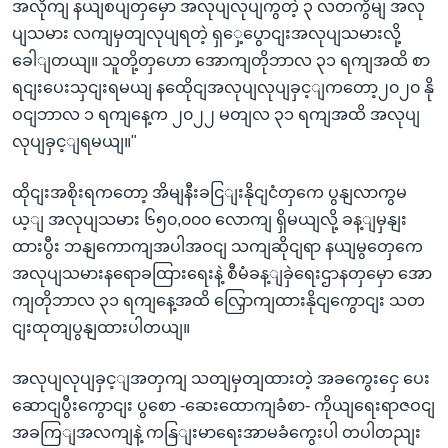
အလိုကျ နယျစပျတှမှော အလုပျလုပျကွတဲ့ ၃ လတကွိမျ အလု
ပျသမား လကျမှတျလုပျရတဲ့ ရှှေ့ပွောငျးအလုပျသမားလို့
ခေါျတယျ။ သူတို့တှဟော အောကျတိုဘာလ ၃၁ ရကျအထိ စာ
ရငျးပေးသှငျးရမယျ နထေိုငျအလုပျလုပျခှင့ျကတော့၂၀၂၀ နို
ဝငျဘာလ ၁ ရကျနေ့က ၂၀၂၂ မတျလ ၃၁ ရကျအထိ အလုပျ
လုပျခှင့ျရမယျ။"
ထိုငျးအစိုးရကတော့ အိမျနီးခငြျးနိုငျငံတှကေ ပွနျလာကွမ
ယ့ျ အလုပျသမား ၆၅၀,၀၀၀ လောကျ ရှိမယျလို့ ခန့ျမှနျး
ထားပွီး ဘနျကောကျအပါအဝငျ သကျဆိုငျရာ နယျမွတှေကေ
အလုပျသမားနရောခထြားရေးနဲ့ စီမံခန့ျခှဲရေးဌာနတှမှော အော
ကျတိုဘာလ ၃၁ ရကျနေ့အထိ လြှောကျထားနိုငျကွောငျး သတ
ငျးထုတျပွနျထားပါတယျ။
အလုပျလုပျခှင့ျအတှကျ သတျမှတျထားတဲ့ အခကွေးငှေ ပေး
ဆောငျပွီးကွောငျး ပွစော -ဆေးထောကျခံစာ- ကိုယျရေးရာဇဝငျ
အခကြျအလကျနဲ့ ကနြျးမာရေးအာမခံကွေးပါ တပါတညျး