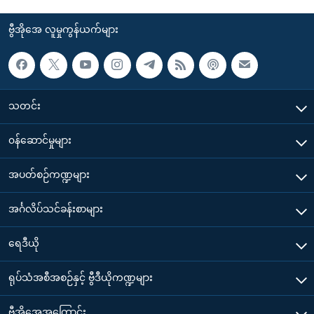
ဗွီအိုအေ လူမှုကွန်ယက်များ
သတင်း
၀န်ဆောင်မှုများ
အပတ်စဉ်ကဏ္ဍများ
အင်္ဂလိပ်သင်ခန်းစာများ
ရေဒီယို
ရုပ်သံအစီအစဉ်နှင့် ဗွီဒီယိုကဏ္ဍများ
ဗွီအိုအေအကြောင်း