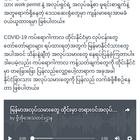
သား work permit နဲ့ အလုပ်ရှင်ရဲ့ အလုပ်ခန့်စာ မူရင်းစာရွက်နဲ့
အတူရောက်ရှိနေတဲ့ ဒေသဆေးရုံတွေမှာ ကျန်းမာရေးအာမခံ
ဝယ်ယူထားရမှာ ဖြစ်ပါတယ်။
COVID-19 ကပ်ရောဂါကာလ ထိုင်းနိုင်ငံမှာ လုပ်ငန်းတွေ
တော်တော်များများ ရပ်ထားရတဲ့အတွက် မြန်မာနိုင်ငံသားတွေ
အပါအဝင် သိန်းနဲ့ချီတဲ့ အလုပ်သမားတွေ နေရပ်ပြန်ခဲ့ကြတာပါ။
ဒါပေမဲ့လည်း ကပ်ရောဂါကာလ ကန့်သတ်ချက်တွေကို ထိုင်းနိုင်ငံ
မှာ တဖြေးဖြေး ပြန်လည်လျှော့ပေါ့လာရာက အခုအခါ
နိုင်ငံခြားသား အလုပ်သမားတွေကို ပြန်လည် လက်ခံဖို့စီစဉ်နေ
တာ ဖြစ်ပါတယ်။
မြန်မာအလုပ်သမားတွေ ထိုင်းမှာ တရားဝင်အလုပ်လုပ်ဖို့ ပြန်သွားနိုင်တော့မယ်
by
ဗွီအိုအေသတင်းဌာန
No media source currently available
0:00
2:55