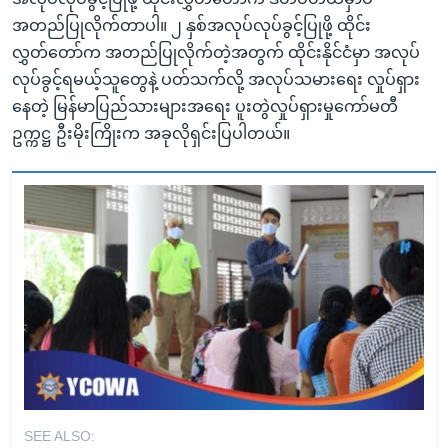
အတည်ပြုလိုက်တာပါ။ ၂ နှစ်အလုပ်လုပ်ခွင့်ပြုဖို့ ထိုင်း
လွှတ်တော်က အတည်ပြုလိုက်တဲ့အတွက် ထိုင်းနိုင်ငံမှာ အလုပ်
လုပ်ခွင့်ရမယ့်သူတွေနဲ့ ပတ်သက်လို့ အလုပ်သမားရေး လှုပ်ရှား
နေတဲ့ မြန်မာပြည်သားများအရေး ပူးတွဲလှုပ်ရှားမှုကော်မတီ
ဥက္ကဋ္ဌ ဦးမိုးကြိုးက အခုလိုရှင်းပြပါတယ်။
SEE ALSO: