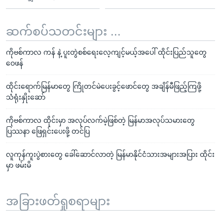
ဆက်စပ်သတင်းများ ...
ကိုဗစ်ကာလ ကန် နဲ့ ပူးတွဲစစ်ရေးလေ့ကျင့်မယ့်အပေါ် ထိုင်းပြည်သူတွေ
ဝေဖန်
ထိုင်းရောက်မြန်မာတွေ ကြိုတင်မဲပေးခွင့်ဖောင်တွေ အချိန်မီဖြည့်ကြဖို့
သံရုံးနှိုးဆော်
ကိုဗစ်ကာလ ထိုင်းမှာ အလုပ်လက်မဲ့ဖြစ်တဲ့ မြန်မာအလုပ်သမားတွေ
ပြဿနာ ဖြေရှင်းပေးဖို့ တင်ပြ
လူကုန်ကူးပွဲစားတွေ ခေါ်ဆောင်လာတဲ့ မြန်မာနိုင်ငံသားအများအပြား ထိုင်း
မှာ ဖမ်းမိ
အခြားဖတ်ရှုစရာများ