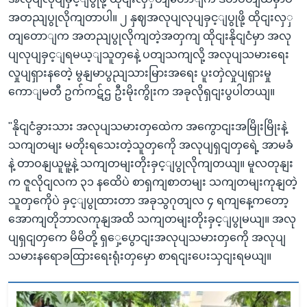
အတညျပွုလိုကျတာပါ။ ၂ နှဈအလုပျလုပျခှင့ျပွုဖို့ ထိုငျးလှှ
တျတောျက အတညျပွုလိုကျတဲ့အတှကျ ထိုငျးနိုငျငံမှာ အလု
ပျလုပျခှင့ျရမယ့ျသူတှနေဲ့ ပတျသကျလို့ အလုပျသမားရေး
လှုပျရှားနတေဲ့ မွနျမာပွညျသားမြားအရေး ပူးတှဲလှုပျရှားမှု
ကောျမတီ ဥက်ကဋ်ဌ ဦးမိုးကွိုးက အခုလိုရှငျးပွပါတယျ။
"နိုငျငံခွားသား အလုပျသမားတှထေဲက အကွောငျးအမြိုးမြိုးနဲ့
သကျတမျး မတိုးရသေးတဲ့သူတှကေို အလုပျရှငျတှရေဲ့ အာမခံ
နဲ့ တာဝနျယူမူ့နဲ့ သကျတမျးတိုးခှင့ျပွုလိုကျတယျ။ မူလတုနျး
က ဇူလိုငျလက ၃၁ နထေိပဲ စာရှကျစာတမျး သကျတမျးကုနျတဲ့
သူတှကေိုပဲ ခှင့ျပွုထားတာ အခုသွဂုတျလ ၄ ရကျနေ့ကတော့
အောကျတိုဘာလကုနျအထိ သကျတမျးတိုးခှင့ျပွုမယျ။ အလု
ပျရှငျတှကေ မိမိတို့ ရှှေ့ပွောငျးအလုပျသမားတှကေို အလုပျ
သမားနရောခထြားရေးရုံးတှမှော စာရငျးပေးသှငျးရမယျ။