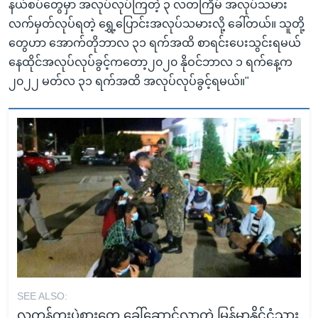
နယ်စပ်တွေမှာ အလုပ်လုပ်ကြတဲ့ ၃ လတကြိမ် အလုပ်သမား
လက်မှတ်လုပ်ရတဲ့ ရွှေ့ပြောင်းအလုပ်သမားလို့ ခေါ်တယ်။ သူတို့
တွေဟာ အောက်တိုဘာလ ၃၁ ရက်အထိ စာရင်းပေးသွင်းရမယ်
နေထိုင်အလုပ်လုပ်ခွင့်ကတော့၂၀၂၀ နိုဝင်ဘာလ ၁ ရက်နေ့က
၂၀၂၂ မတ်လ ၃၁ ရက်အထိ အလုပ်လုပ်ခွင့်ရမယ်။"
SEE ALSO:
လူကုန်ကူးပွဲစားတွေ ခေါ်ဆောင်လာတဲ့ မြန်မာနိုင်ငံသား