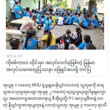
SEE ALSO:
ကိုဗစ်ကာလ ထိုင်းမှာ အလုပ်လက်မဲ့ဖြစ်တဲ့ မြန်မာ
အလုပ်သမားတွေပြဿနာ ဖြေရှင်းပေးဖို့ တင်ပြ
အုပျစု ၁ ကတော့ MOU နဲ့ မွနျမာနိုငျငံကလာတဲ့ သူတှကေို စာရ
ငျးပေးသှငျးရမယျ။ အုပျစု ၂ ကတော့ မညျသူမညျဝါဖွဈကွော
ငျး အထောကျအထားစာအုပျ စီအိုငျတို့၊ PJ အလုပျဗီဇာနဲ့ လာ
တဲ့ နိုငျငံကူးစာအုပျတှနေဲ့ လာတဲ့သူတှေ၊ အုပျစု ၃ ကတော့ ရာသီ