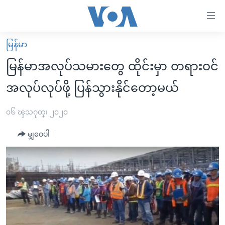
သုံး
ရ
လွယ်ကူ
မြန်မာ
မူလစာမျက်နှာ
စေ
မြန်မာအလုပ်သမားတွေ ထိုင်းမှာ တရားဝင်
မြန်မာ
သည့်
အလုပ်လုပ်ဖို့ ပြန်သွားနိုင်တော့မယ်
ကမ္ဘာ့သတင်းများ
Link
ဗွီဒီယို
နိုင်ငံတကာ
၀၆ ၾသဂုတ္၊ ၂၀၂၀
များ
သတင်းလွတ်လပ်ခွင့်
အမေရိကန်
ပင်မ
မျှဝေပါ
ရပ်ဝန်းတခု လမ်းတခု အလွန်
တရုတ်
အကြောင်းအရာ
သို့
အင်္ဂလိပ်စာလေ့လာမယ်
အစ္စရေး-ပါလက်စတိုင်း
ကျော်
အပတ်စဉ်ကဏ္ဍများ
အမေရိကန်သုံးအီဒီယံ
ကြည့်
ရေဒီယိုနှင့်ရုပ်သံ အချက်အလက်များ
မကြေးမုံရဲ့ အင်္ဂလိပ်စာ
ရေဒီယို
ရန်
ပင်မ
ရေဒီယို/တီဗွီအစီအစဉ်
ရုပ်ရှင်ထဲက အင်္ဂလိပ်စာ
တီဗွီ