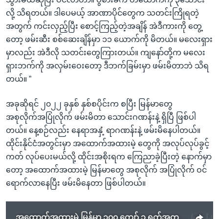
လို့ သိရတယ်။ ဒါပေမယ့် အာဏာပိုင်တွေက သတင်းကြိုရတဲ့
အတွက် ကင်းလှည့်ပြီး စောင့်ကြည့်တဲ့အချိန် အဲဒီကားကို တွေ့
တော့ ဖမ်းဆီး စစ်ဆေးချိန်မှာ ၁၁ ယောက်ကို မိတယ်။ မလေးရှား
မှာလည်း အဲဒီလို သတင်းတွေကြားတယ်။ ကျနော်တို့က မလေး
ရှားဘက်ကို အလှမ်းဝေးတော့ ဒီဘက်ခြမ်းမှာ ဖမ်းမိတာဘဲ သိရ
တယ်။ ”
အခုဆိုရင် ၂၀၂၂ ခုနှစ် နှစ်စပိုင်းက စပြီး မြန်မာတွေ
အစုလိုက်အပြုံလိုက် ဖမ်းမိတာ သောင်းဂဏန်းနဲ့ ရှိပြီ ဖြစ်ပါ
တယ်။ နေ့စဉ်လည်း နေရာအနှံ့ ရာဂဏန်းနဲ့ ဖမ်းမိနေပါတယ်။
ထိုင်းနိုင်ငံအတွင်းမှာ အထောက်အထားမဲ့ တွေကို အလုပ်လုပ်ခွင့်
ကတ် လုပ်ပေးမယ်လို့ ထိုင်းအစိုးရက ကြေညာခဲ့ပြီးတဲ့ နောက်မှာ
တော့ အထောက်အထားမဲ့ မြန်မာတွေ အစုလိုက် အပြုံလိုက် ဝင်
ရောက်လာနေပြီး ဖမ်းမိနေတာ ဖြစ်ပါတယ်။
အထောက်အထားမဲ့ မြန်မာ ၁၀၀ ကျော် ၃ ရက်အတွင်း ထိုင်းရဲဖမ်းမိ