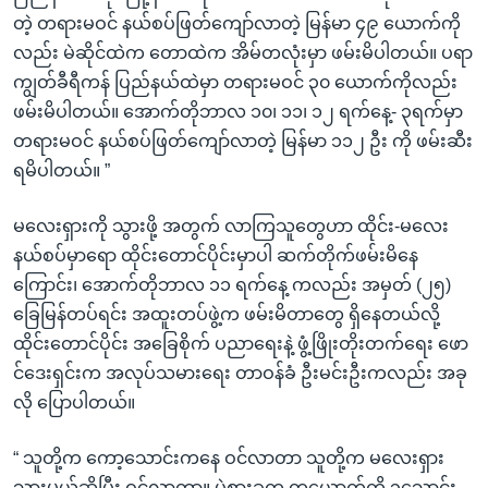
တဲ့ တရားမဝင် နယ်စပ်ဖြတ်ကျော်လာတဲ့ မြန်မာ ၄၉ ယောက်ကို
လည်း မဲဆိုင်ထဲက တောထဲက အိမ်တလုံးမှာ ဖမ်းမိပါတယ်။ ပရာ
ကျွတ်ခီရီကန် ပြည်နယ်ထဲမှာ တရားမဝင် ၃၀ ယောက်ကိုလည်း
ဖမ်းမိပါတယ်။ အောက်တိုဘာလ ၁၀၊ ၁၁၊ ၁၂ ရက်နေ့- ၃ရက်မှာ
တရားမဝင် နယ်စပ်ဖြတ်ကျော်လာတဲ့ မြန်မာ ၁၁၂ ဦး ကို ဖမ်းဆီး
ရမိပါတယ်။ ”
မလေးရှားကို သွားဖို့ အတွက် လာကြသူတွေဟာ ထိုင်း-မလေး
နယ်စပ်မှာရော ထိုင်းတောင်ပိုင်းမှာပါ ဆက်တိုက်ဖမ်းမိနေ
ကြောင်း၊ အောက်တိုဘာလ ၁၁ ရက်နေ့ ကလည်း အမှတ် (၂၅)
ခြေမြန်တပ်ရင်း အထူးတပ်ဖွဲ့က ဖမ်းမိတာတွေ ရှိနေတယ်လို့
ထိုင်းတောင်ပိုင်း အခြေစိုက် ပညာရေးနဲ့ ဖွံ့ဖြိုးတိုးတက်ရေး ဖော
င်ဒေးရှင်းက အလုပ်သမားရေး တာဝန်ခံ ဦးမင်းဦးကလည်း အခု
လို ပြောပါတယ်။
“ သူတို့က ကော့သောင်းကနေ ဝင်လာတာ သူတို့က မလေးရှား
သွားမယ်ဆိုပြီး ဝင်လာတာ။ ပွဲစားခက တယောက်ကို ၃သောင်း