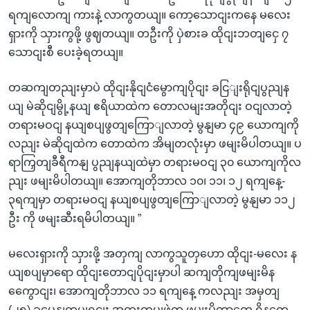
ရကျလောကျ ကားနဲ့ လာကွတယျ။ ကော့သောငျးကနေ မလေး
ရှားကို သှားကွဖို့ ဖွဈတယျ။ တဦးကို ပှဲစားခ ထိုငျးဘတျငှေ ၇
သောငျးစီ ပေးခဲ့ရတယျ။
တဆကျတညျးမှာပဲ ထိုငျးနိုငျငံမွောကျပိုငျး ခငြျးရိုငျပွညျန
ယျ မဲဆိုငျမွို့နယျ ဧရိယာထဲက တောလမျးအတိုငျး ဝငျလာတဲ့
တရားမဝငျ နယျစပျဖွတျကြောျလာတဲ့ မွနျမာ ၄၉ ယောကျကို
လညျး မဲဆိုငျထဲက တောထဲက အိမျတလုံးမှာ ဖမျးမိပါတယျ။ ပ
ရာကြှတျခီရီကနျ ပွညျနယျထဲမှာ တရားမဝငျ ၃၀ ယောကျကိုလ
ညျး ဖမျးမိပါတယျ။ အောကျတိုဘာလ ၁၀၊ ၁၁၊ ၁၂ ရကျနေ့-
၃ရကျမှာ တရားမဝငျ နယျစပျဖွတျကြောျလာတဲ့ မွနျမာ ၁၁၂
ဦး ကို ဖမျးဆီးရမိပါတယျ။ ”
မလေးရှားကို သှားဖို့ အတှကျ လာကွသူတှဟော ထိုငျး-မလေး န
ယျစပျမှာရော ထိုငျးတောငျပိုငျးမှာပါ ဆကျတိုကျဖမျးမိန
ကွေောငျး၊ အောကျတိုဘာလ ၁၁ ရကျနေ့ ကလညျး အမှတျ
(၂၅) ခွမွေနျတပျရငျး အထူးတပျဖှဲ့က ဖမျးမိတာတှေ ရှိနတေ