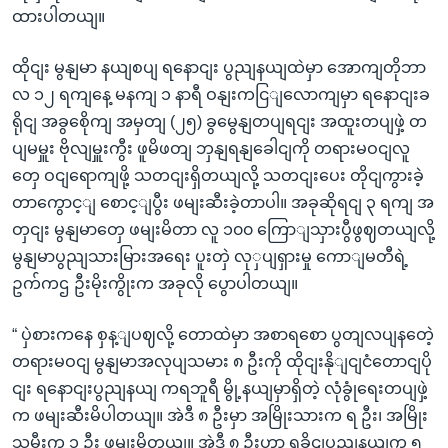
ထားပါတယျ။
ထိုငျး မွနျမာ နယျစပျ ရနောငျး ပွညျနယျထဲမှာ အောကျတိုဘာ
လ ၁၂ ရကျနေ့ မနကျ ၁ နာရီ ဝနျးကငြျလောကျမှာ ရနောငျးခ
ရိုငျ အခွစေိုကျ အမှတျ (၂၅) ခွမွေနျတပျရငျး အထူးတပျဖှဲ့ တ
ပျမမှူး ဗိုလျမှူးကွီး ဖူမိဖတျ ဘှနျရနျခေါငျကို တရားမဝငျလူ
တှေ ဝငျရောကျဖို့ သတငျးရှိတယျလို့ သတငျးပေး တိုငျကွားခဲ့
တာကွောင့ျ စောင့ျပွီး ဖမျးဆီးခဲ့တာပါ။ အခုဆိုရငျ ၃ ရကျ အ
တှငျး မွနျမာတှေ ဖမျးမိတာ လူ ၁၀၀ ကြောျသှားပွီဖွဈတယျလို့
မွနျမာပွညျသားမြားအရေး ပူးတှဲ လုှပျရှားမှု ကောျမတီရဲ့
ဥက်ကဌ ဦးမိုးကွိုးက အခုလို ပွောပါတယျ။
“ ပှဲစားကနေ စှန့ျပဈလို့ တောထဲမှာ အစာရစော ပွတျလပျနတေဲ့
တရားမဝငျ မွနျမာအလုပျသမား ၈ ဦးကို ထိုငျးနိုျငျငံတောငျပို
ငျး ရနောငျးပွညျနယျ ကရဘူရီ မွို့နယျမှာရှိတဲ့ လုံခွုံရေးတပျဖှဲ့
က ဖမျးဆီးမိပါတယျ။ အဲဒီ ၈ ဦးမှာ အမြိုးသားက ရ ဦး၊ အမြိုး
သမီးက ၁ ဦး ဖမျးမိတယျ။ အဲဒီ ၈ ဦးဟာ ရခိုငျပွညျနယျက ၅