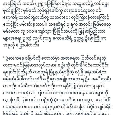
အခြေစိုက် အမှတ် (၂၅) ခြေမြန်တပ်ရင်း အထူးတပ်ဖွဲ့ တပ်မမှူး
ဗိုလ်မှူးကြီး ဖူမိဖတ် ဘွန်ရန်ခေါင်ကို တရားမဝင်လူတွေ ဝင်
ရောက်ဖို့ သတင်းရှိတယ်လို့ သတင်းပေး တိုင်ကြားခဲ့တာကြောင့်
စောင့်ပြီး ဖမ်းဆီးခဲ့တာပါ။ အခုဆိုရင် ၃ ရက် အတွင်း မြန်မာတွေ
ဖမ်းမိတာ လူ ၁၀၀ ကျော်သွားပြီဖြစ်တယ်လို့ မြန်မာပြည်သား
များအရေး ပူးတွဲ လုှပ်ရှားမှု ကော်မတီရဲ့ ဥက္ကဌ ဦးမိုးကြိုးက
အခုလို ပြောပါတယ်။
“ ပွဲစားကနေ စွန့်ပစ်လို့ တောထဲမှာ အစာရေစာ ပြတ်လပ်နေတဲ့
တရားမဝင် မြန်မာအလုပ်သမား ၈ ဦးကို ထိုင်းနို်င်ငံတောင်ပိုင်း
ရနောင်းပြည်နယ် ကရဘူရီ မြို့နယ်မှာရှိတဲ့ လုံခြုံရေးတပ်ဖွဲ့က
ဖမ်းဆီးမိပါတယ်။ အဲဒီ ၈ ဦးမှာ အမျိုးသားက ရ ဦး၊ အမျိုးသမီး
က ၁ ဦး ဖမ်းမိတယ်။ အဲဒီ ၈ ဦးဟာ ရခိုင်ပြည်နယ်က ၅ ရက်
လောက် ကားနဲ့ လာကြတယ်။ ကော့သောင်းကနေ မလေးရှားကို
သွားကြဖို့ ဖြစ်တယ်။ တဦးကို ပွဲစားခ ထိုင်းဘတ်ငွေ ၇ သောင်းစီ
ပေးခဲ့ရတယ်။ တဆက်တည်းမှာပဲ ထိုင်းနိုင်ငံမြောက်ပိုင်း ချင်းရိုင်
ပြည်နယ် မဲဆိုင်မြို့နယ် ဧရိယာထဲက တောလမ်းအတိုင်း ဝင်လာ