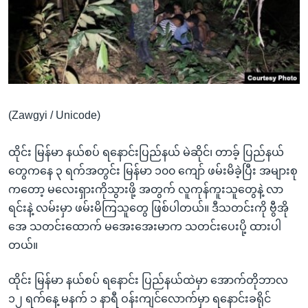
အ
သုတပဒေသာ အင်္ဂလိပ်စာ
ညွန်း
Learning English
စာမျက်နှာ
သို့
ဗွီအိုအေ လူမှုကွန်ယက်များ
ကျော်
ကြည့်
(Zawgyi / Unicode)
ရန်
ဘာသာစကားများ
ရှာဖွေ
ထိုင်း မြန်မာ နယ်စပ် ရနောင်းပြည်နယ် မဲဆိုင်၊ တာခ့် ပြည်နယ်
ရန်
တွေကနေ ၃ ရက်အတွင်း မြန်မာ ၁၀၀ ကျော် ဖမ်းမိခဲ့ပြီး အများစု
နေရာ
ကတော့ မလေးရှားကိုသွားဖို့ အတွက် လူကုန်ကူးသူတွေနဲ့ လာ
သို့
ရင်းနဲ့ လမ်းမှာ ဖမ်းမိကြသူတွေ ဖြစ်ပါတယ်။ ဒီသတင်းကို ဗွီအို
ကျော်
အေ သတင်းထောက် မအေးအေးမာက သတင်းပေးပို့ ထားပါ
ရန်
တယ်။
ထိုင်း မြန်မာ နယ်စပ် ရနောင်း ပြည်နယ်ထဲမှာ အောက်တိုဘာလ
၁၂ ရက်နေ့ မနက် ၁ နာရီ ဝန်းကျင်လောက်မှာ ရနောင်းခရိုင်