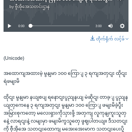
by
ဗွီအိုအေသတင်းဌာန
No media source currently available
0:00
3:00
တိုက်ရိုက် လင့်ခ်
(Unicode)
အထောကျအထားမဲ့ မွနျမာ ၁၀၀ ကြောျ ၃ ရကျအတှငျး ထိုငျး
ရဲဖမျးမိ
ထိုငျး မွနျမာ နယျစပျ ရနောငျးပွညျနယျ မဲဆိုငျ၊ တာခ့ျ ပွညျန
ယျတှကေနေ ၃ ရကျအတှငျး မွနျမာ ၁၀၀ ကြောျ ဖမျးမိခဲ့ပွီး
အမြားစုကတော့ မလေးရှားကိုသှားဖို့ အတှကျ လူကုနျကူးသူတှ
နေဲ့ လာရငျးနဲ့ လမျးမှာ ဖမျးမိကွသူတှေ ဖွဈပါတယျ။ ဒီသတငျး
ကို ဗှီအိုအေ သတငျးထောကျ မအေးအေးမာက သတငျးပေးပို့