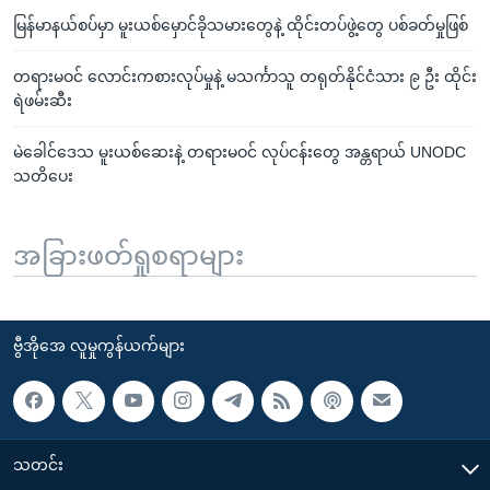
မြန်မာနယ်စပ်မှာ မူးယစ်မှောင်ခိုသမားတွေနဲ့ ထိုင်းတပ်ဖွဲ့တွေ ပစ်ခတ်မှုဖြစ်
တရားမဝင် လောင်းကစားလုပ်မှုနဲ့ မသင်္ကာသူ တရုတ်နိုင်ငံသား ၉ ဦး ထိုင်း
ရဲဖမ်းဆီး
မဲခေါင်ဒေသ မူးယစ်ဆေးနဲ့ တရားမဝင် လုပ်ငန်းတွေ အန္တရာယ် UNODC
သတိပေး
အခြားဖတ်ရှုစရာများ
ဗွီအိုအေ လူမှုကွန်ယက်များ
သတင်း