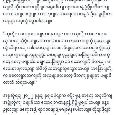
ယျလို့ ထိုငျးတောငျပိုငျး အခွစေိုကျ ပညာရေးနဲ့ ဖှံ့ဖွိုးတိုးတကျ
ရေး ဖောငျဒေးရှငျးက အလုပျသမားရေး တာဝနျခံ ဦးမငျးဦးက
လညျး အခုလို ပွောပါတယျ။
“ သူတို့က ကော့သောငျးကနေ ဝငျလာတာ သူတို့က မလေးရှား
သှားမယျဆိုပွီး ဝငျလာတာ။ ပှဲစားခက တယောကျကို ၃သောငျး
လို့ သိရတယျ။ ဒါပမေယ့ျ အာဏာပိုငျတှကေ သတငျးကွိုရတဲ့
အတှကျ ကငျးလှည့ျပွီး စောင့ျကွည့ျတဲ့အခြိနျ အဲဒီကားကို
တှေ့ တော့ ဖမျးဆီး စဈဆေးခြိနျမှာ ၁၁ ယောကျကို မိတယျ။ မ
လေးရှားမှာလညျး အဲဒီလို သတငျးတှကွေားတယျ။ ကနြောျတို့
က မလေးရှားဘကျကို အလှမျးဝေးတော့ ဒီဘကျခွမျးမှာ ဖမျးမိ
တာဘဲ သိရတယျ။ ”
အခုဆိုရငျ ၂၀၂၂ ခုနှဈ နှဈစပိုငျးက စပွီး မွနျမာတှေ အစုလိုကျ
အပွုံလိုကျ ဖမျးမိတာ သောငျးဂဏနျးနဲ့ ရှိပွီ ဖွဈပါတယျ။ နေ့စ
ဉျလညျး နရောအနှံ့ ရာဂဏနျးနဲ့ ဖမျးမိနပေါတယျ။ ထိုငျးနိုငျငံ