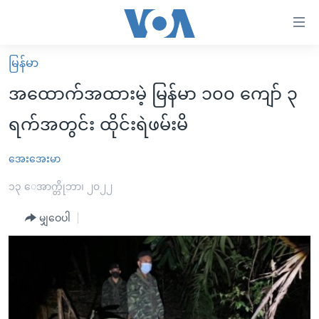
သုံး
ရ
လွယ်ကူ
မြန်မာ
မူလစာမျက်နှာ
စေ
အထောက်အထားမဲ့ မြန်မာ ၁၀၀ ကျော် ၃
မြန်မာ
သည့်
ရက်အတွင်း ထိုင်းရဲဖမ်းမိ
ကမ္ဘာ့သတင်းများ
Link
ဗွီဒီယို
နိုင်ငံတကာ
အေးအေးမာ
များ
သတင်းလွတ်လပ်ခွင့်
အမေရိကန်
၁၃ ေအာက္တိုဘာ၊ ၂၀၂၂
ပင်မ
ရပ်ဝန်းတခု လမ်းတခု အလွန်
တရုတ်
အကြောင်းအရာ
မျှဝေပါ
သို့
အင်္ဂလိပ်စာလေ့လာမယ်
အစ္စရေး-ပါလက်စတိုင်း
ကျော်
အပတ်စဉ်ကဏ္ဍများ
အမေရိကန်သုံးအီဒီယံ
ကြည့်
ရေဒီယိုနှင့်ရုပ်သံ အချက်အလက်များ
မကြေးမုံရဲ့ အင်္ဂလိပ်စာ
ရေဒီယို
ရန်
ပင်မ
ရေဒီယို/တီဗွီအစီအစဉ်
ရုပ်ရှင်ထဲက အင်္ဂလိပ်စာ
တီဗွီ