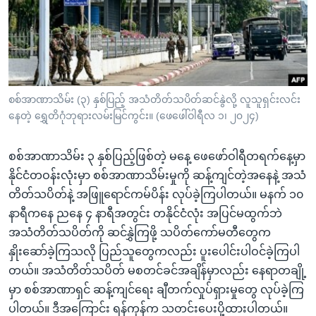
အ
သုတပဒေသာ အင်္ဂလိပ်စာ
ညွန်း
Learning English
စာမျက်နှာ
သို့
ဗွီအိုအေ လူမှုကွန်ယက်များ
ကျော်
ကြည့်
စစ်အာဏာသိမ်း (၃) နှစ်ပြည့် အသံတိတ်သပိတ်ဆင်နွဲလို့ လူသူရှင်းလင်း
နေတဲ့ ရွှေတိဂုံဘုရားလမ်းမြင်ကွင်း။ (ဖေဖေါ်ဝါရီလ ၁၊ ၂၀၂၄)
ရန်
ဘာသာစကားများ
ရှာဖွေ
စစ်အာဏာသိမ်း ၃ နှစ်ပြည့်ဖြစ်တဲ့ မနေ့ ဖေဖော်ဝါရီတရက်နေ့မှာ
ရန်
နိုင်ငံတဝန်းလုံးမှာ စစ်အာဏာသိမ်းမှုကို ဆန့်ကျင်တဲ့အနေနဲ့ အသံ
နေရာ
တိတ်သပိတ်နဲ့ အဖြူရောင်ကမ်ပိန်း လုပ်ခဲ့ကြပါတယ်။ မနက် ၁၀
သို့
နာရီကနေ ညနေ ၄ နာရီအတွင်း တနိုင်ငံလုံး အပြင်မထွက်ဘဲ
ကျော်
အသံတိတ်သပိတ်ကို ဆင်နွှဲကြဖို့ သပိတ်ကော်မတီတွေက
ရန်
နှိုးဆော်ခဲ့ကြသလို ပြည်သူတွေကလည်း ပူးပေါင်းပါဝင်ခဲ့ကြပါ
တယ်။ အသံတိတ်သပိတ် မစတင်ခင်အချိန်မှာလည်း နေရာတချို့
မှာ စစ်အာဏာရှင် ဆန့်ကျင်ရေး ချီတက်လှုပ်ရှားမှုတွေ လုပ်ခဲ့ကြ
ပါတယ်။ ဒီအကြောင်း ရန်ကုန်က သတင်းပေးပို့ထားပါတယ်။