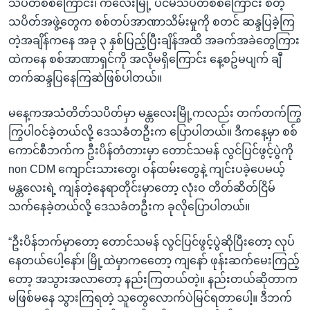
သပိတ်စစ်ကြောင်း၊ ကလေးမြို့ ပင်မသပိတ်စစ်ကြောင်း စတဲ့
သပိတ်အဖွဲ့တွေက စစ်တပ်အာဏာသိမ်းမှုကို စတင် ဆန္ဒပြခဲ့ကြ
တဲ့အချိန်ကနေ အခု ၃ နှစ်ပြည့်ပြီးချိန်အထိ အခက်အခဲတွေကြား
ထဲကနေ စစ်အာဏာရှင်ကို အလိုမရှိကြောင်း နေ့စဥ်မပျက် ချီ
တက်ဆန္ဒပြနေကြဆဲဖြစ်ပါတယ်။
မနေ့ကအသံတိတ်သပိတ်မှာ မန္တလေးမြို့ကလည်း တက်တက်ကြွ
ကြွပါဝင်ခဲ့တယ်လို့ ဒေသခံတဦးက ပြောပါတယ်။ ဒီကနေ့မှာ စစ်
ကောင်စီဘက်က ဦးပိန်တံတားမှာ တောင်သမန် လွင်ပြင်ဖွင့်ပွဲကို
non CDM ကျောင်းသားတွေ၊ ဝန်ထမ်းတွေနဲ့ ကျင်းပခဲ့ပေမယ့်
မန္တလေးရဲ့ ကျန်တဲ့နေရာတိုင်းမှာတော့ လုံးဝ တိတ်ဆိတ်ငြိမ်
သက်နေခဲ့တယ်လို့ ဒေသခံတဦးက ခုလိုပြောပါတယ်။
“ဦးပိန်ဘက်မှာတော့ တောင်သမန် လွင်ပြင်ဖွင့်ပွဲဆိုပြီးတော့ လုပ်
နေတယ်ပေါ့နော်၊ မြို့ထဲမှာကတေော့ ကျနော် ဖုန်းဆက်မေးကြည့်
တော့ အသွားအလာတော့ နည်းကြတယ်တဲ့။ နည်းတယ်ဆိုတာက
မဖြစ်မနေ သွားကြရတဲ့ သူတွေလောက်ပဲမြင်ရတာပေါ့။ ဒီဘက်