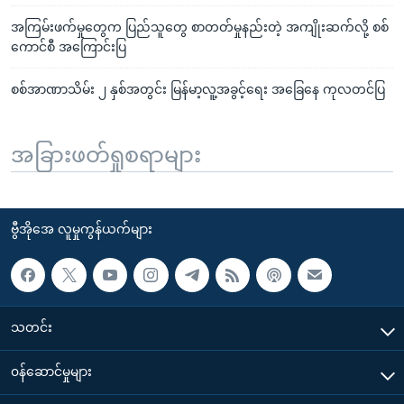
အကြမ်းဖက်မှုတွေက ပြည်သူတွေ စာတတ်မှုနည်းတဲ့ အကျိုးဆက်လို့ စစ်
ကောင်စီ အကြောင်းပြ
စစ်အာဏာသိမ်း ၂ နှစ်အတွင်း မြန်မာ့လူ့အခွင့်ရေး အခြေနေ ကုလတင်ပြ
အခြားဖတ်ရှုစရာများ
ဗွီအိုအေ လူမှုကွန်ယက်များ
သတင်း
၀န်ဆောင်မှုများ