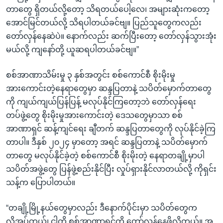
တာတွေ ရှိတယ်လို့တော့ သိရတယ်ပေါ့လေ၊ အများဆုံးကတော့
အောင်မြင်တယ်လို့ သိရပါတယ်ခင်ဗျ။ ပြည်သူတွေကလည်း
တော်လှန်နေဆဲပဲ။ နောက်လည်း ဆက်ပြီးတော့ တော်လှန်သွားအုံး
မယ်လို့ ကျနော်တို့ ယူဆရပါတယ်ခင်ဗျ။”
စစ်အာဏာသိမ်းမှု ၃ နှစ်အတွင်း စစ်ကောင်စီ စိုးမိုးမှု
အားကောင်းတဲ့နေရာတွေမှာ ဆန္ဒပြတာနဲ့ သပိတ်မှောက်တာတွေ
ကို ကျယ်ကျယ်ပြန်ပြန့် မလုပ်နိုင်ကြတော့ဘဲ တော်လှန်ရေး
တပ်ဖွဲ့တွေ စိုးမိုးမှုအားကောင်းတဲ့ ဒေသတွေမှာသာ စစ်
အာဏာရှင် ဆန့်ကျင်ရေး ချီတက် ဆန္ဒပြတာတွေကို လုပ်နိုင်ခဲ့ကြ
တာပါ။ ဒီနှစ် ၂၀၂၄ မှာတော့ အရင် ဆန္ဒပြတာနဲ့ သပိတ်မှောက်
တာတွေ မလုပ်နိုင်ခဲ့တဲ့ စစ်ကောင်စီ စိုးမိုးတဲ့ နေရာတချို့မှာပါ
သပိတ်အဖွဲ့တွေ ပြန်ဖွဲ့စည်းနိုင်ပြီး လှုပ်ရှားနိုင်လာတယ်လို့ ကိုရှင်း
သန့်က ပြောပါတယ်။
“တချို့မြို့နယ်တွေမှာလည်း ဒီနောက်ပိုင်းမှာ သပိတ်တွေက
လိုအပ်တယ်၊ ငါတို့ စစ်အာဏာရှင်ကို တော်လှန်နေဖို့လိုတယ်။ အ