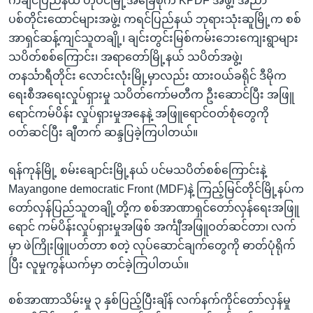
ကချင်ပြည်နယ် ဟိုပင်မြို့အခြေစိုက် KPDF အဖွဲ့၊ အညာ
ပစ်တိုင်းထောင်များအဖွဲ့၊ ကရင်ပြည်နယ် ဘုရားသုံးဆူမြို့က စစ်
အာရှင်ဆန့်ကျင်သူတချို့၊ ချင်းတွင်းမြစ်ကမ်းဘေးကျေးရွာများ
သပိတ်စစ်ကြောင်း၊ အရာတော်မြို့နယ် သပိတ်အဖွဲ့၊
တနင်္သာရီတိုင်း လောင်းလုံးမြို့မှာလည်း ထားဝယ်ခရိုင် ဒီမိုက
ရေးစီအရေးလှုပ်ရှားမှု သပိတ်ကော်မတီက ဦးဆောင်ပြီး အဖြူ
ရောင်ကမ်ပိန်း လှုပ်ရှားမှုအနေနဲ့ အဖြူရောင်ဝတ်စုံတွေကို
ဝတ်ဆင်ပြီး ချီတက် ဆန္ဒပြခဲ့ကြပါတယ်။
ရန်ကုန်မြို့ စမ်းချောင်းမြို့နယ် ပင်မသပိတ်စစ်ကြောင်းနဲ့
Mayangone democratic Front (MDF)နဲ့ ကြည့်မြင်တိုင်မြို့နပ်က
တော်လှန်ပြည်သူတချို့တို့က စစ်အာဏာရှင်တော်လှန်ရေးအဖြူ
ရောင် ကမ်ပိန်းလှုပ်ရှားမှုအဖြစ် အင်္ကျီအဖြူဝတ်ဆင်တာ၊ လက်
မှာ ဖဲကြိုးဖြူပတ်တာ စတဲ့ လုပ်ဆောင်ချက်တွေကို ဓာတ်ပုံရိုက်
ပြီး လူမှုကွန်ယက်မှာ တင်ခဲ့ကြပါတယ်။
စစ်အာဏာသိမ်းမှု ၃ နှစ်ပြည့်ပြီးချိန် လက်နက်ကိုင်တော်လှန်မှု