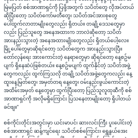
မြဲမပြတ် စစ်အာဏာရှင်ကို ပြဖို့အတွက် သပိတ်တွေ လိုအပ်တယ်
ဆိုပြီးတော့ သပိတ်ကော်မတီတွေ၊ သပိတ်အင်အားစုတွေ
ပေါ်ထွက်လာတာမျိုးတွေလည်း ရှိတယ်။ တချို့ဒေသတွေမှာ
လည်း ပြည်သူတွေ အနေအထားက ဘာလဲဆိုတော့ သပိတ်
အားနည်းသွားတဲ့ အနေအထားမျိုးတွေလည်း ရှိတယ်ပေါ့လေ။
မြို့ပေါ်တွေမှာဆိုရင်တော့ သပိတ်တွေက အားနည်းသွားပြီ။
တော်လှန်ရေး အားကောင်းတဲ့ နေရာတွေမှာ ဆိုရင်တော့ နေ့စဥ်မ
ပျက် ရှိနေဆဲပဲဖြစ်တယ်။ နေ့စဥ်မပျက် ထွက်နိုင်တဲ့ သပိတ်အဖွဲ့
တွေကလည်း ထွက်ကြသလို တချို့သပိတ်အဖွဲ့တွေကလည်း နေ့
ထူးနေ့မြတ်တွေ၊ အမှတ်တရ နေ့တွေ၊ ဝမ်းနည်းဖွယ်ကောင်းတဲ့
အထိမ်းအမှတ် နေ့တွေမှာ ထွက်ပြီးတော့ ပြည်သူလူထုဆီကို စစ်
အာဏာရှင်ကို အလိုမရှိကြောင်း ပြသနေတာမျိုးတော့ ရှိပါတယ်
ခင်ဗျ။”
စစ်ကိုင်းတိုင်းအတွင်းမှာ ယင်းမာပင်၊ ဆားလင်းကြီး ပူးပေါင်းတဲ့
စစ်အာဏာရှင် ဆန့်ကျင်ရေး သပိတ်စစ်ကြောင်း၊ ရွှေနွယ်အေး