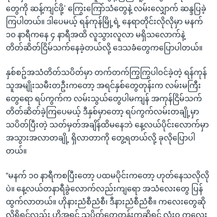
တွေကို ဆန့်ကျင်ဖို့’ ကြွေးကြော်သံတွေနဲ့ လမ်းလျှောက် ဆန္ဒပြခဲ့
ကြပါတယ်။ ဒါပေမယ့် ရန်ကုန်မြို့ရဲ့ နေရာတိုင်းလိုလိုမှာ မနက်
၁၀ နာရီကနေ ၄ နာရီအထိ လူသွားလူလာ မရှိသလောက်နဲ့
တိတ်ဆိတ်ငြိမ်သက်နေခဲ့တယ်လို့ ဒေသခံတွေကပြောပါတယ်။
နှစ်စဥ်အသံတိတ်သပိတ်မှာ တက်တက်ကြွကြွပါဝင်ခဲ့တဲ့ ရန်ကုန်
သူအမျိုးသမီးတဦးကတော့ အရင်နှစ်တွေတုန်းက လမ်းမကြီး
တွေရော ရပ်ကွက်က လမ်းသွယ်တွေပါမကျန် အကုန်ငြိမ်သက်
တိတ်ဆိတ်ခဲ့ကြပေမယ့် ဒီနှစ်မှာတော့ ရပ်ကွက်လမ်းတချို့မှာ
သပိတ်ပြီးတဲ့ သတ်မှတ်အချိန်ထိမနေဘဲ နေ့လယ်ပိုင်းလောက်မှာ
အသွားအလာတချို့ ရှိလာတာကို တွေ့ရတယ်လို့ ခုလိုပြောပါ
တယ်။
“မနက် ၁၀ နာရီကစပြီးတော့ ပထမပိုင်းကတော့ ဟုတ်နေသလိုလို
ပဲ။ နေ့လယ်တနာရီခွဲလောက်လည်းကျရော အသံလေးတွေ ပြန်
ထွက်လာတယ်။ ဟိုနားညံစီညံစီ၊ ဒီနားညံစီညံစီ။ ကလေးတွေဆို
လို့ရှိရင်လည်း ဟိုအရင် သပိတ်တွေတုန်းကဆိုရင် လုံးဝ ကလေး