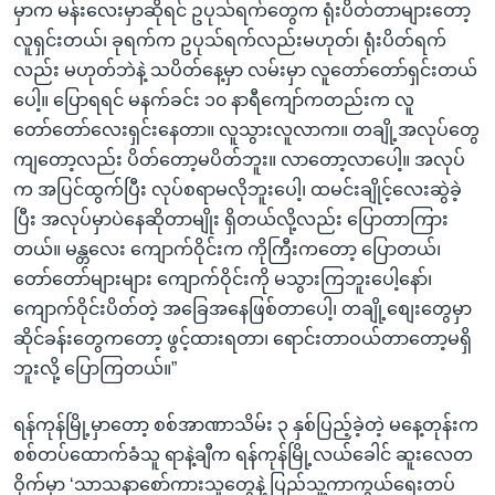
မှာက မန်းလေးမှာဆိုရင် ဥပုသ်ရက်တွေက ရုံးပိတ်တာများတော့
လူရှင်းတယ်၊ ခုရက်က ဥပုသ်ရက်လည်းမဟုတ်၊ ရုံးပိတ်ရက်
လည်း မဟုတ်ဘဲနဲ့ သပိတ်နေ့မှာ လမ်းမှာ လူတော်တော်ရှင်းတယ်
ပေါ့။ ပြောရရင် မနက်ခင်း ၁၀ နာရီကျော်ကတည်းက လူ
တော်တော်လေးရှင်းနေတာ။ လူသွားလူလာက။ တချို့အလုပ်တွေ
ကျတော့လည်း ပိတ်တော့မပိတ်ဘူး။ လာတော့လာပေါ့။ အလုပ်
က အပြင်ထွက်ပြီး လုပ်စရာမလိုဘူးပေါ့၊ ထမင်းချိုင့်လေးဆွဲခဲ့
ပြီး အလုပ်မှာပဲနေဆိုတာမျိုး ရှိတယ်လို့လည်း ပြောတာကြား
တယ်။ မန္တလေး ကျောက်ဝိုင်းက ကိုကြီးကတော့ ပြောတယ်၊
တော်တော်များများ ကျောက်ဝိုင်းကို မသွားကြဘူးပေါ့နော်၊
ကျောက်ဝိုင်းပိတ်တဲ့ အခြေအနေဖြစ်တာပေါ့၊ တချို့စျေးတွေမှာ
ဆိုင်ခန်းတွေကတော့ ဖွင့်ထားရတာ၊ ရောင်းတာဝယ်တာတော့မရှိ
ဘူးလို့ ပြောကြတယ်။”
ရန်ကုန်မြို့မှာတော့ စစ်အာဏာသိမ်း ၃ နှစ်ပြည့်ခဲ့တဲ့ မနေ့တုန်းက
စစ်တပ်ထောက်ခံသူ ရာနဲ့ချီက ရန်ကုန်မြို့လယ်ခေါင် ဆူးလေတ
ဝိုက်မှာ ‘သာသနာစော်ကားသူတွေနဲ့ ပြည်သူ့ကာကွယ်ရေးတပ်