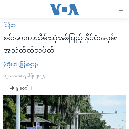
သုံး
ရ
လွယ်ကူ
မြန်မာ
မူလစာမျက်နှာ
စေ
စစ်အာဏာသိမ်းသုံးနှစ်ပြည့် နိုင်ငံအဝှမ်း
မြန်မာ
သည့်
အသံတိတ်သပိတ်
ကမ္ဘာ့သတင်းများ
Link
ဗွီဒီယို
နိုင်ငံတကာ
ဗွီအိုအေ (မြန်မာဌာန)
များ
သတင်းလွတ်လပ်ခွင့်
အမေရိကန်
၀၂ ေဖေဖာ္၀ါရီ၊ ၂၀၂၄
ပင်မ
ရပ်ဝန်းတခု လမ်းတခု အလွန်
တရုတ်
အကြောင်းအရာ
မျှဝေပါ
သို့
အင်္ဂလိပ်စာလေ့လာမယ်
အစ္စရေး-ပါလက်စတိုင်း
ကျော်
အပတ်စဉ်ကဏ္ဍများ
အမေရိကန်သုံးအီဒီယံ
ကြည့်
ရေဒီယိုနှင့်ရုပ်သံ အချက်အလက်များ
မကြေးမုံရဲ့ အင်္ဂလိပ်စာ
ရေဒီယို
ရန်
ပင်မ
ရေဒီယို/တီဗွီအစီအစဉ်
ရုပ်ရှင်ထဲက အင်္ဂလိပ်စာ
တီဗွီ