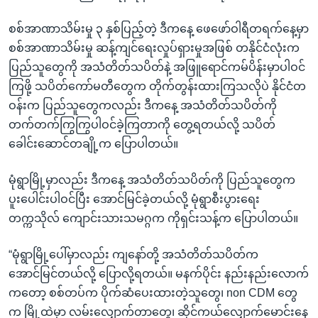
စစ်အာဏာသိမ်းမှု ၃ နှစ်ပြည့်တဲ့ ဒီကနေ့ ဖေဖော်ဝါရီတရက်နေ့မှာ
စစ်အာဏာသိမ်းမှု ဆန့်ကျင်ရေးလှုပ်ရှားမှုအဖြစ် တနိုင်ငံလုံးက
ပြည်သူတွေကို အသံတိတ်သပိတ်နဲ့ အဖြူရောင်ကမ်ပိန်းမှာပါဝင်
ကြဖို့ သပိတ်ကော်မတီတွေက တိုက်တွန်းထားကြသလိုပဲ နိုင်ငံတ
ဝန်းက ပြည်သူတွေကလည်း ဒီကနေ့ အသံတိတ်သပိတ်ကို
တက်တက်ကြွကြွပါဝင်ခဲ့ကြတာကို တွေ့ရတယ်လို့ သပိတ်
ခေါင်းဆောင်တချို့က ပြောပါတယ်။
မုံရွာမြို့မှာလည်း ဒီကနေ့ အသံတိတ်သပိတ်ကို ပြည်သူတွေက
ပူးပေါင်းပါဝင်ပြီး အောင်မြင်ခဲ့တယ်လို့ မုံရွာစီးပွားရေး
တက္ကသိုလ် ကျောင်းသားသမဂ္ဂက ကိုရှင်းသန့်က ပြောပါတယ်။
“မုံရွာမြို့ပေါ်မှာလည်း ကျနော်တို့ အသံတိတ်သပိတ်က
အောင်မြင်တယ်လို့ ပြောလို့ရတယ်။ မနက်ပိုင်း နည်းနည်းလောက်
ကတော့ စစ်တပ်က ပိုက်ဆံပေးထားတဲ့သူတွေ၊ non CDM တွေ
က မြို့ထဲမှာ လမ်းလျှောက်တာတွေ၊ ဆိုင်ကယ်လျှောက်မောင်းနေ