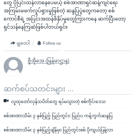
တွေ ပိုပြင်းထန်လာနေပေမယ့် စစ်အာဏာရှင်ဆန့်ကျင်ရေး
အကြမ်းမဖက်လှုပ်ရှားမှုဖြစ်တဲ့ ဆန္ဒပြပွဲတွေကတော့ စစ်
ကောင်စီရဲ့ အပြင်းအထန်ဖိနှိပ်မှုတွေကြားကနေ ဆက်ပြီးတော့
ရှင်သန်နေကြဆဲဖြစ်ပါတယ်ရှင်။
မျှဝေပါ
Follow us
ဗွီအိုအေ (မြန်မာဌာန)
ဆက်စပ်သတင်းများ ...
လူထုတော်လှန်သပိတ်တွေ ရပ်မသွားတဲ့ စစ်ကိုင်းဒေသ
စစ်အာဏာသိမ်း ၃ နှစ်ပြည့် ပြည်တွင်း၊ ပြည်ပ ကန့်ကွက်ဆန္ဒပြ
စစ်အာဏာသိမ်း ၃ နှစ်ပြည့်ချိန်မှာ ပြည်တွင်းစစ် ပိုကျယ်ပြန့်လာ