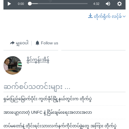
0:00
4:32
တိုက်ရိုက် လင့်ခ်
မျှဝေပါ
Follow us
နိုင်ကွန်းအိန်
ဆက်စပ်သတင်းများ ...
ရှမ်းပြည်မြောက်ပိုင်း ကွတ်ခိုင်မြို့နယ်တွင်းက တိုက်ပွဲ
အားပျော့လာတဲ့ UNFC နဲ့ ငြိမ်းချမ်းရေးအလားအလာ
တပ်မတော်နဲ့ တိုင်းရင်းသားလက်နက်ကိုင်တပ်ဖွဲ့တွေ အကြား တိုက်ပွဲ