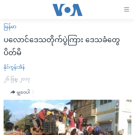
သုံး
ရ
လွယ်ကူ
မြန်မာ
မူလစာမျက်နှာ
စေ
ပလောင်ဒေသတိုက်ပွဲကြား ဒေသခံတွေ
မြန်မာ
သည့်
ပိတ်မိ
ကမ္ဘာ့သတင်းများ
Link
ဗွီဒီယို
နိုင်ငံတကာ
နိုင်ကွန်းအိန်
များ
သတင်းလွတ်လပ်ခွင့်
အမေရိကန်
၂၆ ဇြန္၊ ၂၀၁၇
ပင်မ
ရပ်ဝန်းတခု လမ်းတခု အလွန်
တရုတ်
အကြောင်းအရာ
မျှဝေပါ
သို့
အင်္ဂလိပ်စာလေ့လာမယ်
အစ္စရေး-ပါလက်စတိုင်း
ကျော်
အပတ်စဉ်ကဏ္ဍများ
အမေရိကန်သုံးအီဒီယံ
ကြည့်
ရေဒီယိုနှင့်ရုပ်သံ အချက်အလက်များ
မကြေးမုံရဲ့ အင်္ဂလိပ်စာ
ရေဒီယို
ရန်
ပင်မ
ရေဒီယို/တီဗွီအစီအစဉ်
ရုပ်ရှင်ထဲက အင်္ဂလိပ်စာ
တီဗွီ