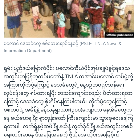
အ
သုတပဒေသာ အင်္ဂလိပ်စာ
ညွန်း
Learning English
စာမျက်နှာ
သို့
ဗွီအိုအေ လူမှုကွန်ယက်များ
ကျော်
ကြည့်
ပလောင် ဒေသခံတွေ စစ်ဘေးရှောင်နေစဉ် (PSLF -TNLA News &
Information Department)
ရန်
ဘာသာစကားများ
ရှာဖွေ
ရှမ်းပြည်နယ်မြောက်ပိုင်း ပလောင်ကိုယ်ပိုင်အုပ်ချုပ်ခွင့်ရဒေသ
ရန်
အတွင်းမှာမြန်မာ့တပ်မတော်နဲ့ TNLA တအာင်းပလောင် တပ်ဖွဲ့တို့
နေရာ
အကြားတိုက်ပွဲကြောင့် ဒေသခံတွေရဲ့ နေ့စဉ်ဘဝရှင်သန်ရေး
သို့
လုပ်ငန်းတွေ ရပ်ထားရပြီး စာသင်ကျောင်းလည်း ပိတ်ထားရတာ
ကျော်
ကြောင့် ဒေသခံတွေ စိုးရိမ်နေကြပါတယ်။ တိုက်ပွဲတွေကြောင့်
ရန်
စစ်တပ်ရဲ့ အမိန့်နဲ့ မန်လန်ရွာသား(၃၀၀)ကျော်ဟာ နေအိမ်တွေက
နေ ဖယ်ပေးရပြီး ရွာဘုန်းတော် ကြီးကျောင်းမှာ သွားစုဝေးနေကြ
ရတာပါ။ လက်ရှိနမ့်ဆမ်မြို့နယ်နဲ့ ကွတ်ခိုင်မြို့နယ်အတွင်းမှာစစ်
ရေးတင်းမာနေ ဒီအခြေအနေကို ဗွီအိုအေ ထိုင်းအခြေစိုက်