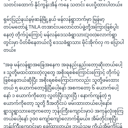
သတင်းထောက် နိုင်ကွန်းအိန် ကနေ သတင်း ပေးပို့ထားပါတယ်။
ရှမ်းပြည်နယ်နမ့်ဆန်မြို့နယ် မန်လန်ရွာဘက်မှာ မြန်မာ့
တပ်မတော်နဲ့ TNLA တအာင်းပလောင်တပ်ဖွဲ့တို့အကြားဖြစ်ပွါး
နေတဲ့ တိုက်ပွဲကြောင့် မန်လန်ဒေသခံရွာသား(၃၀၀)လောက်ရွာ
တွင်းမှာ ပိတ်မိနေတယ်လို့ ဒေသခံရွာသား မိုင်အိုက်လှ က ပြောပါ
တယ်။
“အခု မန်လန်ရွာအခြေအနေက အခုနည်းနည်းတော့ဆိုးတယ်ပေါ့
။ သူတို့မထင်ထားတဲ့လူတွေ အစိုးရစစ်ကြောင်းကြောင့် တိုက်ပွဲ
ဖြစ်နေတယ်ဆိုပြီး အစိုးရစစ်ကြောင်းကလည်း သူတို့ဖမ်းထား
တယ် ၅ ယောက်တော့ရှိပြီပေါ့နော် အစကတော့ ၆ ယောက်ပေါ့
နော် ၁ ယောက်ကိုတော့ လွှတ်ပြီးသွားပြီ ၊ နောက်ကျန်တဲ့ ၅
ယောက်ကိုတော့ သူတို့ ဒီအတိုင်းပဲ ဖမ်းထားတယ်ပေါ့နော်။
ရွာသူရွာသားတွေကတော့ ဘုန်းကြီးကျောင်းမှာပဲ အကုန်လုံးစုကြ
တယ်ပေါ့နော် ၃၀၀ ကျော်ကျော်လောက်ရှိမယ်။ အိမ်တိုင်းစုပြီး
ဘုန်းကြီးကျောင်းမှာ ခေါ်ထားတယ်။ ဘယ်သူမှ ကိုယ့်အိမ်ကိုပြန်