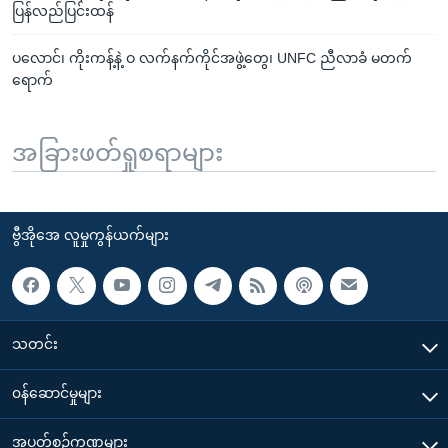
ပြန်လည်ပြင်းထန်
ပလောင်၊ ကိုးကန့်နဲ့ ဝ လက်နက်ကိုင်အဖွဲ့တွေ၊ UNFC ညီလာခံ မတက်
ရောက်
အခြားဖတ်ရှုစရာများ
ဗွီအိုအေ လူမှုကွန်ယက်များ
သတင်း
၀န်ဆောင်မှုများ
အပတ်စဉ်ကဏ္ဍများ