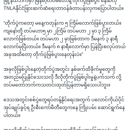
မြို့နယ်ဘက်မှာ မြန်မာ့တပ်မတော်နဲ့ တိုက်ပွဲဖြစ်ပွါး နေဆဲလို
TNLAနိုင်ငံခြားဆက်ဆံရေးတာဝန်ခံတာပန်းလှကပြောပါတယ်။
“တိုက်ပွဲကတော့ မနေ့ကတုန်းက ၅ ကြိမ်လောက်ဖြစ်ပွားတယ်။
ကျနော်တို့ တပ်မဟာ၅ မှာ ၂ကြိမ် တပ်မဟာ ၂ မှာ ၃ ကြိမ်
လောက်ဖြစ်တယ်။ တပ်မဟာ ၂ မှာဖြစ်တာက ဒီမနက် ၃ နာရီ
လောက်မှပြီးတယ်။ ဒီမနက် ၈ နာရီလောက်မှာ ပြန်ပြီးစလုပ်တယ်
အခုအထိတော့ တိုက်ပွဲဖြစ်ပွားနေတုန်းပဲ။”
အခုလိုဖြစ်ပွါးနေတဲ့တိုက်ပွဲအတွင်း နှစ်ဖက်ထိခိုက်မှုတွေကို
အတည်မပြုနိုင်သေးသလို ဒီလိုတိုက်ပွဲဖြစ်ပွါးမှုနဲ့ပက်သက် လို့
တပ်မတော်ဘက်ကသတင်းထုတ်ပြန်တာမရှိသေးပါဘူး။
ဒေသအတွင်းစစ်ပွဲတွေရပ်တန့်နိုင်ရေးအတွက် ပလောင်ကိုယ်ပိုင်
အုပ်ချုပ်ခွင့်ရ ဦးစီးကော်မီတီတွေကနေ ကြိုးပမ်း ဆောင်ရွက်နေ
ပါတယ်။