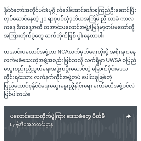
နိုင်ငံတော်အတိုင်ပင်ခံပုဂ္ဂိုလ်ဒေါ်အောင်ဆန်းစုကြည်ဦးဆောင်ပြီး
လုပ်ဆောင်နေတဲ့ ၂၁ ရာစုပင်လုံဒုတိယအကြိမ် ညီ လာခံ ကာလ
ကနေ ဒီကနေ့အထိ တအာင်းပလောင်အဖွဲ့နဲ့မြန်မာ့တပ်မတော်တို့
အကြားတိုက်ပွဲတွေ ဆက်တိုက်ဖြစ် ပွါးနေတာပါ။
တအာင်းပလောင်အဖွဲ့ဟာ NCAလက်မှတ်ရေးထိုးဖို့ အစိုးရကနေ
လက်မခံသေးတဲ့အဖွဲ့အစည်းဖြစ်သလို လက်ရှိမှာ UWSA ဝပြည်
သွေးစည်းညီညွတ်ရေးအဖွဲ့ကဦးဆောင်တဲ့ မြောက်ပိုင်းဒေသ
တိုင်းရင်းသား လက်နက်ကိုင်အဖွဲ့တပ် ပေါင်းစုဖြစ်တဲ့
ပြည်ထောင်စုနိုင်ငံရေးဆွေးနွေးညှိနှိုင်းရေး ကော်မတီအဖွဲ့ဝင်လဲ
ဖြစ်ပါတယ်။
ပလောင်ဒေသတိုက်ပွဲကြား ဒေသခံတွေ ပိတ်မိ
by
ဗွီအိုအေသတင်းဌာန
No media source currently available