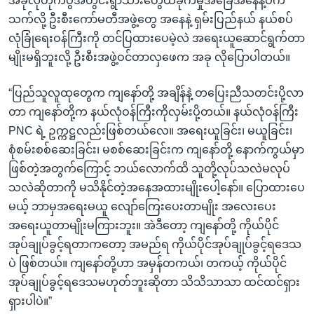
အခုလိုတိုက်ပွဲအတွင်းရွာသားတွေထိခိုက်မှုအခြေအနေနဲ့ပက်
သက်လို့ ဦးစီးကော်မတီအဖွဲ့တွေ အနေနဲ့ ရှမ်းပြည်နယ် နယ်စပ်
လုံခြုံရေးဝန်ကြီးကို တင်ပြထားပေမဲ့လဲ အရေးယူဆောင်ရွက်တာ
မျိုးမရှိဘူးလို့ ဦးစီးအဖွဲ့ဝင်တာလှဖေက အခု လိုပြောပါတယ်။
“ပြည်သူလူထုတွေက ကျနော်တို့ အချိန်နဲ့ တပြေးညီသတင်းပို့လာ
တာ ကျနော်တို့က နယ်လုံဝန်ကြီးကိုလှမ်းပို့တယ်။ နယ်လုံဝန်ကြီး
PNC ရဲ့ ဥက္ကဋ္ဌလည်းဖြစ်တယ်လေ။ အရေးယူခြင်း၊ မယူခြင်း၊
စုံစမ်းစစ်ဆေးခြင်း၊ မစစ်ဆေးခြင်းက ကျနော်တို့ နောက်ကွယ်မှာ
ဖြစ်တဲ့အတွက်ကြောင့် ဘယ်လောက်ထိ သူတို့လုပ်သလဲမလုပ်
သလဲဆိုတာကို မသိနိုင်တဲ့အနေအထားမျိုးပေါ့နော်။ ပြောထားပေ
မယ့် ဘာမှအရေးမယူ လျော်ကြေးပေးတာမျိုး အလေးပေး
အရေးယူတာမျိုးမကြားဘူး။ အဲဒီတော့ ကျနော်တို့ ကိုယ်ပိုင်
အုပ်ချုပ်ခွင့်ရတာကတော့ အမည်ရ ကိုယ်ပိုင်အုပ်ချုပ်ခွင့်ရဒေသ
ပဲ ဖြစ်တယ်။ ကျနော်တို့ဟာ အမှန်တကယ်၊ တကယ့် ကိုယ်ပိုင်
အုပ်ချုပ်ခွင့်ရဒေသမဟုတ်ဘူးဆိုတာ သိသိသာသာ ထင်ထင်ရှား
ရှားပါပဲ။”