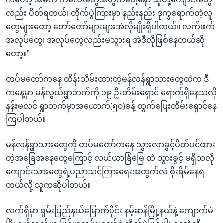
လည်း ပိတ်ရတယ်၊ တိုက်ပွဲကြားမှာ နည်းနည်း ဒုက္ခရောက်တဲ့လူ
တွေများတော့ တော်တော်များများအဲလိုမျိုးရှိပါတယ်။ လက်ဖက်
အလုပ်တွေ၊ အလုပ်တွေလည်းမသွားရ အဲဒီလိုဖြစ်နေတယ်ဆို
တော့။”
တပ်မတော်ကနေ ထိန်းသိမ်းထားတဲ့မန်လန်ရွာသားတွေထဲက ဒီ
ကနေ့မှာ မန်လွယ်ရွာဘက်ကို ၁၉ ဦးတိမ်းရှောင် ရောက်ရှိနေသလို
နန်းမလင် ရွာဘက်မှာအယောက်(၅၀)ခန့် ထွက်ပြေးတိမ်းရှောင်နေ
ကြပါတယ်။
မန်လန်ရွာသားတွေကို တပ်မတော်ကနေ သွားလာခွင့်ပိတ်ပင်ထား
တဲ့အခြေအနေတွေကြောင့် လယ်ယာခြံမြေ ထဲ သွားခွင့် မရှိသလို
ကျောင်းသားတွေရဲ့ပညာသင်ကြားရေးအတွက်လဲ စိုးရိမ်နေရ
တယ်လို့ သူကဆိုပါတယ်။
လက်ရှိမှာ ရှမ်းပြည်နယ်မြောက်ပိုင်း နမ့်ဆန်မြို့နယ်နဲ့ ကျောက်မဲ