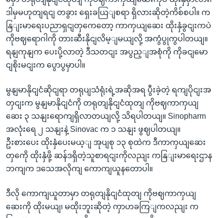
ဒါမှမဟုတျရငျ တခွား ‌ရှေးခယြျစရာ ရှိလားဆိုတဲ့ကိစ်စပါ။ က
နြျးမာရေးပညာရှငျတှကေတော့ ကာကှယျဆေး ထိုးနှံခွငျးကပဲ
ကိုဗဈရောဂါကို တားဆီးနိုငျလိမ့ျမယျလို့ အကွံပွုကွပါတယျ။
ရနျကုနျက ပေးပို့လာတဲ့ ဒီသတငျး အပွည့ျအစုံကို ကိုခငျမော
ငျစိုးမငျးက ပွောပွမှာပါ။
မွနျမာနိုငျငံဆိုငျရာ တရုပျသံရုံးရဲ့အဆိုအရ ပွီးခဲ့တဲ့ ရကျပိုငျးအ
တှငျးက မွနျမာနိုငျငံကို တရုတျနိုငျငံထုတျ ကိုဗဈကာကှယျ
ဆေး ၃ သနျးရောကျရှိလာတယျလို့ သိရပါတယျ။ Sinopharm
အလုံးရေ ၂ သနျးနဲ့ Sinovac က ၁ သနျး ဖွဈပါတယျ။
ဦးစားပေး ထိုးနှံပေးမယ့ျ အုပျစု ၁၃ စုထဲက ဒီကာကှယျဆေး
တှကေို ထိုးနှံဖို့ ဆန်ဒရှိတဲ့သူစာရငျးကိုလညျး ကနြျးမာရေးဌာန
ဘကျက ဒသေအလိုကျ ကောကျယူနတောပါ။
ဒီလို ကောကျယူတာမှာ တရုတျနိုငျငံထုတျ ကိုဗဈကာကှယျ
ဆေးကို ထိုးမယျ၊ မထိုးဘူးဆိုတဲ့ ကှာဟခကြျကလညျး က