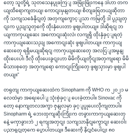
တော့ သူတို့ရဲ့ သုတသေနပွုခကြျ အမြိုးမြိုးကနေ ဒါဟာ တက
ယျထိရောကျတယျ၊ ကောငျးမှနျတယျ၊ စိတျခရြတယျဆိုတာ
ကို သကျသခေံနိုငျတဲ့ အတှကျကွောင့ျသာ ကမြတို့ ဒါ ပွညျတှ
ငျးက ပွညျသူတှကေို ထိုးနှံပေးတာ ဖွဈပါတယျ။ ဒါဆိုရငျ ဘ
ယျကာကှယျဆေး အကောငျးဆုံးလဲ၊ လကျရှိ ထိုးနှံခှင့ျရတဲ့
ကာကှယျဆေးသညျ အကောငျးဆုံး ဖွဈပါတယျ။ ကာကှယျ
ဆေးတှေ ရရှိမယျဆိုရငျ ကာကှယျဆေးတှေ အလငြျအမွနျ
ထိုးပေးပါ၊ ဒီလို ထိုးပေးခွငျးဟာ မိမိကိုယျတိုငျအတှကျရော မိမိ
မိသားစုတှေ အတှကျရော ကောငျးကြိုးတှေ ဖွဈသှားမှာ ဖွဈပါ
တယျ။”
တရုတျ ကာကှယျဆေးထဲက Sinopharm ကို WHO က ၂၀၂၁ မ
လေထဲမှာ အရေးပေါျ သုံးစှဲခှင့ျ ပေးခဲ့တာပါ။ Sinovac ကို
တော့ နောကျတလအကွာ ဇှနျလမှာ ခှင့ျပွုပေးလိုကျတာပါ။
Sinopharm ရဲ့ ဘေးထှကျဆိုးကြိုးက တခွားကာကှယျဆေးတှ
နေဲ့ မကှာခွားဘဲ ၂ ရကျအတှငျး သကျသာနိုငျကွောငျး ဆေးဝါး
ပညာရှငျတှကေ ပွောပါတယျ။ ဒီဆေးကို နိုငျငံပေါငျး ၈၀