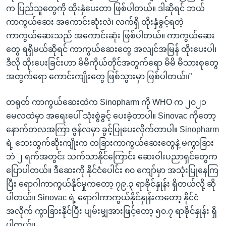
က ပြည်သူတွေကို ထိုးနှံပေးတာ ဖြစ်ပါတယ်။ ဒါဆိုရင် ဘယ်
ကာကွယ်ဆေး အကောင်းဆုံးလဲ၊ လက်ရှိ ထိုးနှံခွင့်ရတဲ့
ကာကွယ်ဆေးသည် အကောင်းဆုံး ဖြစ်ပါတယ်။ ကာကွယ်ဆေး
တွေ ရရှိမယ်ဆိုရင် ကာကွယ်ဆေးတွေ အလျင်အမြန် ထိုးပေးပါ၊
ဒီလို ထိုးပေးခြင်းဟာ မိမိကိုယ်တိုင်အတွက်ရော မိမိ မိသားစုတွေ
အတွက်ရော ကောင်းကျိုးတွေ ဖြစ်သွားမှာ ဖြစ်ပါတယ်။”
တရုတ် ကာကွယ်ဆေးထဲက Sinopharm ကို WHO က ၂၀၂၁
မေလထဲမှာ အရေးပေါ် သုံးစွဲခွင့် ပေးခဲ့တာပါ။ Sinovac ကိုတော့
နောက်တလအကြာ ဇွန်လမှာ ခွင့်ပြုပေးလိုက်တာပါ။ Sinopharm
ရဲ့ ဘေးထွက်ဆိုးကျိုးက တခြားကာကွယ်ဆေးတွေနဲ့ မကွာခြား
ဘဲ ၂ ရက်အတွင်း သက်သာနိုင်ကြောင်း ဆေးဝါးပညာရှင်တွေက
ပြောပါတယ်။ ဒီဆေးကို နိုင်ငံပေါင်း ၈၀ ကျော်မှာ အသုံးပြုနေကြ
ပြီး ရောဂါကာကွယ်နိုင်မှုကတော့ ၇၉.၃ ရာခိုင်နှုန်း ရှိတယ်လို့ ဆို
ပါတယ်။ Sinovac ရဲ့ ရောဂါကာကွယ်နိုင်နှုန်းကတော့ နိုင်ငံ
အလိုက် ကွာခြားနိုင်ပြီး ပျမ်းမျှအားဖြင့်တော့ ၅၀.၇ ရာခိုင်နှုန်း ရှိ
ပါတယ်။