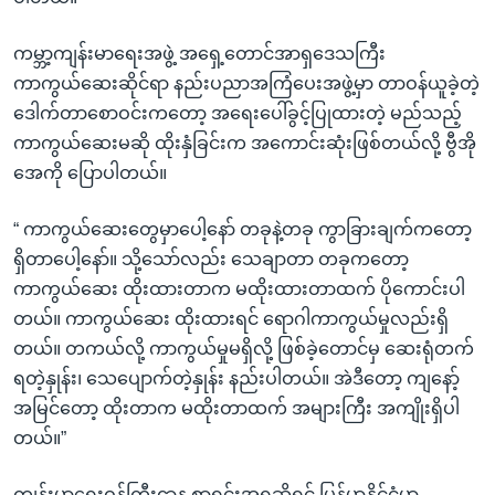
ကမ္ဘာ့ကျန်းမာရေးအဖွဲ့ အရှေ့တောင်အာရှဒေသကြီး
ကာကွယ်ဆေးဆိုင်ရာ နည်းပညာအကြံပေးအဖွဲ့မှာ တာဝန်ယူခဲ့တဲ့
ဒေါက်တာစောဝင်းကတော့ အရေးပေါ်ခွင့်ပြုထားတဲ့ မည်သည့်
ကာကွယ်ဆေးမဆို ထိုးနှံခြင်းက အကောင်းဆုံးဖြစ်တယ်လို့ ဗွီအို
အေကို ပြောပါတယ်။
“ ကာကွယ်ဆေးတွေမှာပေါ့နော် တခုနဲ့တခု ကွာခြားချက်ကတော့
ရှိတာပေါ့နော်။ သို့သော်လည်း သေချာတာ တခုကတော့
ကာကွယ်ဆေး ထိုးထားတာက မထိုးထားတာထက် ပိုကောင်းပါ
တယ်။ ကာကွယ်ဆေး ထိုးထားရင် ရောဂါကာကွယ်မှုလည်းရှိ
တယ်။ တကယ်လို့ ကာကွယ်မှုမရှိလို့ ဖြစ်ခဲ့တောင်မှ ဆေးရုံတက်
ရတဲ့နှုန်း၊ သေပျောက်တဲ့နှုန်း နည်းပါတယ်။ အဲဒီတော့ ကျနော့်
အမြင်တော့ ထိုးတာက မထိုးတာထက် အများကြီး အကျိုးရှိပါ
တယ်။”
ကျန်းမာရေးဝန်ကြီးဌာန စာရင်းအရဆိုရင် မြန်မာနိုင်ငံမှာ