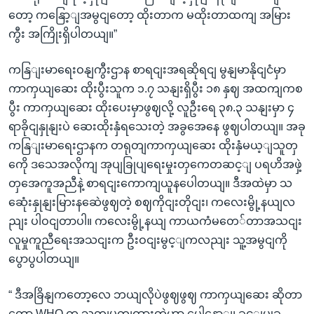
တော့ ကနြော့ျအမွငျတော့ ထိုးတာက မထိုးတာထကျ အမြား
ကွီး အကြိုးရှိပါတယျ။”
ကနြျးမာရေးဝနျကွီးဌာန စာရငျးအရဆိုရငျ မွနျမာနိုငျငံမှာ
ကာကှယျဆေး ထိုးပွီးသူက ၁.၇ သနျးရှိပွီး ၁၈ နှဈ အထကျကစ
ပွီး ကာကှယျဆေး ထိုးပေးမှာဖွဈလို့ လူဦးရေ ၃၈.၃ သနျးမှာ ၄
ရာခိုငျနှုနျးပဲ ဆေးထိုးနှံရသေးတဲ့ အခွအေနေ ဖွဈပါတယျ။ အခု
ကနြျးမာရေးဌာနက တရုတျကာကှယျဆေး ထိုးနှံမယ့ျသူတှ
ကေို ဒသေအလိုကျ အုပျခြုပျရေးမှုးတှကေတဆင့ျ ပရဟိအဖှဲ့
တှအေကူအညီနဲ့ စာရငျးကောကျယူနပေါတယျ။ ဒီအထဲမှာ သ
ဆေုံးနှုနျးမြားနဆေဲဖွဈတဲ့ စဈကိုငျးတိုငျး၊ ကလေးမွို့နယျလ
ညျး ပါဝငျတာပါ။ ကလေးမွို့နယျ ကာယကံမတေ်တာအသငျး
လူမှုကူညီရေးအသငျးက ဦးဝငျးမွင့ျကလညျး သူ့အမွငျကို
ပွောပွပါတယျ။
“ ဒီအခြိနျကတော့လေ ဘယျလိုပဲဖွဈဖွဈ ကာကှယျဆေး ဆိုတာ
တော့ WHO က သတျမှတျထားတဲ့ဟာ ပေါ့နောျ၊ ခှင့ျပွုခ