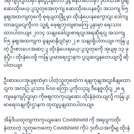
ဒီရကျပိုငျးထဲမှာ နပွေညျတောျနဲ့ မန်တလေးမှာ ဒုတိယအကွိမျ
ဆေးထိုးမယ့ျသူတှအေတှကျ ဆေးထိုးပေးနပွေီး အသကျ ၆၅
နှဈအထကျတှကေို စုရပျတခြို့မှာ ထိုးနှံပေးနကွေောငျး ဒေါကျ
တာခငျခငျကွီးက သူ့ရဲ့ ဖေ့ဈဘှတျစာမကြျနှာမှာ ရေးသား
ထားပါတယျ။ ၂၀၁၄ သနျးခေါငျးစာရငျးအရဆိုရငျ အသကျ
၆၅ နှဈအထကျက မွနျမာနိုငျငံမှာ ၂.၈ သနျးရှိပါတယျ။ ကနြျ
တဲ့ ဦးစားပေးအဆင့ျ ထိုးနှံပေးရမယ့ျသူတှကေို အုပျစု ၁၃ ခု
ခှဲပွီး ၊ ထိုးနှံပေးဖို့ ကနြျးမာရေးဌာနက ပွငျဆငျနတေယျလို့ ဆို
ပါတယျ။
ဦးစားပေးအုပျစုထဲမှာ ပါတဲ့သူတှထေဲက ရနျကုနျအငျးစိနျထော
ငျက အကဉြျးသား ၆၀၀ ကြောျကိုလညျ ဒီနေ့ဇူလိုငျ ၂၈ ရ
ကျမနကျပိုငျးမှာ ကိုဗဈကာကှယျဆေး ထိုးနှံခဲ့တယျလို့ ကနြျး
မာရေးဝနျကွီးဌာနက ထုတျပွနျထားပါတယျ။
အိန်ဒိယထုတျကာကှယျဆေး Covidshield ကို အရငျကထိုး
နှံထားတဲ့ သူတှကေတော့ Covidshield ကိုပဲ ဒုတိယအကွိမျ ထိုးနှံ