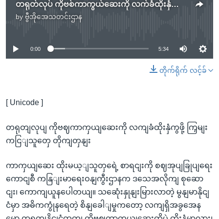
တရုတ်လုပ် ကိုဗစ်ကာကွယ်ဆေးကို လက်ခံထိုးနှံကြဖို့ ကျွမ်းကျင်သူတွေ တိုက်တွန်း
by
ဗွီအိုအေသတင်းဌာန
No media source currently available
0:00
5:34
တိုက်ရိုက် လင့်ခ်
[ Unicode ]
တရုတျလုပျ ကိုဗဈကာကှယျဆေးကို လကျခံထိုးနှံကွဖို့ ကြှမျး
ကငြျသူတှေ တိုကျတှနျး
ကာကှယျဆေး ထိုးမယ့ျသူတှရေဲ့ စာရငျးကို စဈအုပျခြုပျရေး
ကောငျစီ ကနြျးမာရေးဝနျကွီးဌာနက ဒသေအလိုကျ စုဆော
ငျး၊ ကောကျယူနပေါတယျ။ သဆေုံးနှုနျးမြားလာတဲ့ မွနျမာနိုငျ
ငံမှာ အဓိကကွုံနရေတဲ့ စိနျခေါျမှုကတော့ လကျရှိအခွအေန
မှော တရုတျနိုငျငံထုတျ ကိုဗဈကာကှယျဆေးကိုပဲ ထိုးနှံမှာလား၊