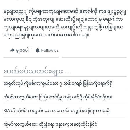
မညျသည့ျ ကိုဗဈကာကှယျဆေးမဆို ရောဂါကို ရာနှုနျးပွည့ျ
မကာကှယျနိုငျတဲ့အတှကျ ဆေးထိုးပွီးရငျတောငျမှ ရောဂါကာ
ကှယျရေး နညျးလမျးတှကေို ဆကျပွီးလိုကျနာကွဖို့ ကနြျးမာ
ရေးပညာရှငျတှကေ သတိပေးထားပါတယျ။
မျှဝေပါ
Follow us
ဆက်စပ်သတင်းများ ...
တရုတ်လုပ် ကိုဗစ်ကာကွယ်ဆေး ၇ သိန်းကျော် မြန်မာကိုရောက်ရှိ
ကိုဗစ်ကာကွယ်ဆေး ပြည်ပတင်ပို့မှု ကန့်သတ်ဖို့ ထိုင်းနိုင်ငံစဉ်းစား
KIA ကို ကိုဗစ်ကာကွယ်ဆေး တသောင်း တရုတ်အစိုးရက ပေးပို့
ကိုဗစ်ကာကွယ်ဆေး ထိုးနှံရေး နှေးကွေးနေတဲ့ထိုင်းနိုင်ငံ