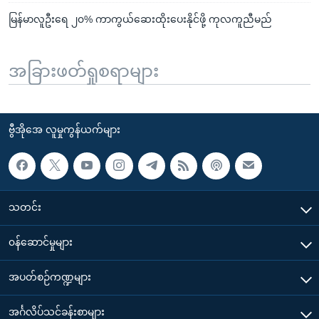
မြန်မာလူဦးရေ ၂၀% ကာကွယ်ဆေးထိုးပေးနိုင်ဖို့ ကုလကူညီမည်
အခြားဖတ်ရှုစရာများ
ဗွီအိုအေ လူမှုကွန်ယက်များ
သတင်း
၀န်ဆောင်မှုများ
အပတ်စဉ်ကဏ္ဍများ
အင်္ဂလိပ်သင်ခန်းစာများ