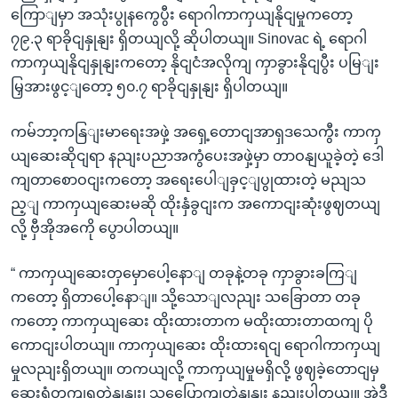
ကြောျမှာ အသုံးပွုနကွေပွီး ရောဂါကာကှယျနိုငျမှုကတော့
၇၉.၃ ရာခိုငျနှုနျး ရှိတယျလို့ ဆိုပါတယျ။ Sinovac ရဲ့ ရောဂါ
ကာကှယျနိုငျနှုနျးကတော့ နိုငျငံအလိုကျ ကှာခွားနိုငျပွီး ပမြျး
မြှအားဖွင့ျတော့ ၅၀.၇ ရာခိုငျနှုနျး ရှိပါတယျ။
ကမ်ဘာ့ကနြျးမာရေးအဖှဲ့ အရှေ့တောငျအာရှဒသေကွီး ကာကှ
ယျဆေးဆိုငျရာ နညျးပညာအကွံပေးအဖှဲ့မှာ တာဝနျယူခဲ့တဲ့ ဒေါ
ကျတာစောဝငျးကတော့ အရေးပေါျခှင့ျပွုထားတဲ့ မညျသ
ည့ျ ကာကှယျဆေးမဆို ထိုးနှံခွငျးက အကောငျးဆုံးဖွဈတယျ
လို့ ဗှီအိုအကေို ပွောပါတယျ။
“ ကာကှယျဆေးတှမှောပေါ့နောျ တခုနဲ့တခု ကှာခွားခကြျ
ကတော့ ရှိတာပေါ့နောျ။ သို့သောျလညျး သခြောတာ တခု
ကတော့ ကာကှယျဆေး ထိုးထားတာက မထိုးထားတာထကျ ပို
ကောငျးပါတယျ။ ကာကှယျဆေး ထိုးထားရငျ ရောဂါကာကှယျ
မှုလညျးရှိတယျ။ တကယျလို့ ကာကှယျမှုမရှိလို့ ဖွဈခဲ့တောငျမှ
ဆေးရုံတကျရတဲ့နှုနျး၊ သပြေောကျတဲ့နှုနျး နညျးပါတယျ။ အဲဒီ