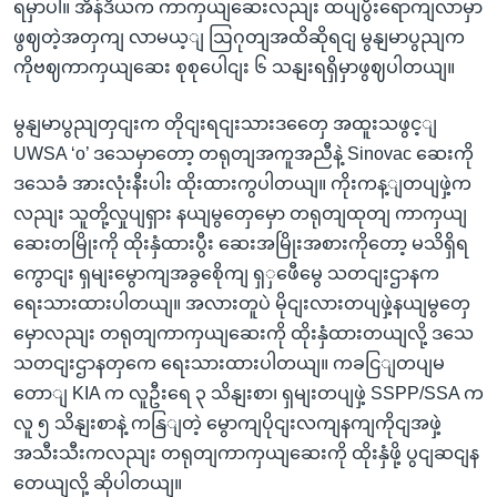
ရမှာပါ။ အိန်ဒိယက ကာကှယျဆေးလညျး ထပျပွီးရောကျလာမှာ
ဖွဈတဲ့အတှကျ လာမယ့ျ ဩဂုတျအထိဆိုရငျ မွနျမာပွညျက
ကိုဗဈကာကှယျဆေး စုစုပေါငျး ၆ သနျးရရှိမှာဖွဈပါတယျ။
မွနျမာပွညျတှငျးက တိုငျးရငျးသားဒတှေေ အထူးသဖွင့ျ
UWSA ‘o’ ဒသေမှာတော့ တရုတျအကူအညီနဲ့ Sinovac ဆေးကို
ဒသေခံ အားလုံးနီးပါး ထိုးထားကွပါတယျ။ ကိုးကန့ျတပျဖှဲ့က
လညျး သူတို့လှုပျရှား နယျမွတှေမှော တရုတျထုတျ ကာကှယျ
ဆေးတမြိုးကို ထိုးနှံထားပွီး ဆေးအမြိုးအစားကိုတော့ မသိရှိရ
ကွောငျး ရှမျးမွောကျအခွစေိုကျ ရှှဖေီမွေ သတငျးဌာနက
ရေးသားထားပါတယျ။ အလားတူပဲ မိုငျးလားတပျဖှဲ့နယျမွတှေ
မှောလညျး တရုတျကာကှယျဆေးကို ထိုးနှံထားတယျလို့ ဒသေ
သတငျးဌာနတှကေ ရေးသားထားပါတယျ။ ကခငြျတပျမ
တောျ KIA က လူဦးရေ ၃ သိနျးစာ၊ ရှမျးတပျဖှဲ့ SSPP/SSA က
လူ ၅ သိနျးစာနဲ့ ကနြျတဲ့ မွောကျပိုငျးလကျနကျကိုငျအဖှဲ့
အသီးသီးကလညျး တရုတျကာကှယျဆေးကို ထိုးနှံဖို့ ပွငျဆငျန
တေယျလို့ ဆိုပါတယျ။