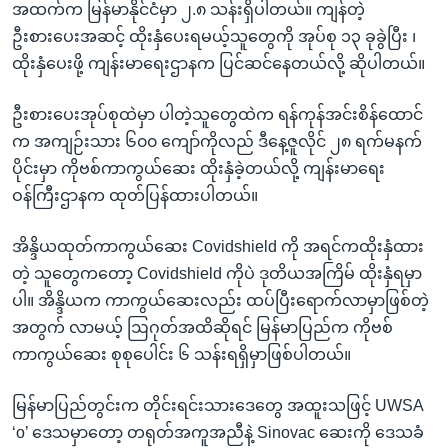
အထက်က မြန်မာနိုင်ငံမှာ ၂.၈ သန်းရှိပါတယ်။ ကျန်တဲ့
ဦးစားပေးအဆင့် ထိုးနှံပေးရမယ့်သူတွေကို အုပ်စု ၁၃ ခုခွဲပြီး ၊
ထိုးနှံပေးဖို့ ကျန်းမာရေးဌာနက ပြင်ဆင်နေတယ်လို့ ဆိုပါတယ်။
ဦးစားပေးအုပ်စုထဲမှာ ပါတဲ့သူတွေထဲက ရန်ကုန်အင်းစိန်ထောင်
က အကျဉ်းသား ၆၀၀ ကျော်ကိုလည် ဒီနေ့ဇူလိုင် ၂၈ ရက်မနက်
ပိုင်းမှာ ကိုဗစ်ကာကွယ်ဆေး ထိုးနှံခဲ့တယ်လို့ ကျန်းမာရေး
ဝန်ကြီးဌာနက ထုတ်ပြန်ထားပါတယ်။
အိန္ဒိယထုတ်ကာကွယ်ဆေး Covidshield ကို အရင်ကထိုးနှံထား
တဲ့ သူတွေကတော့ Covidshield ကိုပဲ ဒုတိယအကြိမ် ထိုးနှံရမှာ
ပါ။ အိန္ဒိယက ကာကွယ်ဆေးလည်း ထပ်ပြီးရောက်လာမှာဖြစ်တဲ့
အတွက် လာမယ့် ဩဂုတ်အထိဆိုရင် မြန်မာပြည်က ကိုဗစ်
ကာကွယ်ဆေး စုစုပေါင်း ၆ သန်းရရှိမှာဖြစ်ပါတယ်။
မြန်မာပြည်တွင်းက တိုင်းရင်းသားဒေတွေ အထူးသဖြင့် UWSA
‘o’ ဒေသမှာတော့ တရုတ်အကူအညီနဲ့ Sinovac ဆေးကို ဒေသခံ