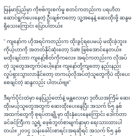
မြန်မာပြည်မှာ ကိုဗစ်ကူးစက်မှု စတင်ကတည်းက ပရဟိတ
ဆောင်ရွက်ပေးနေတဲ့ ဦးချစ်ကတော့ သူ့အနေနဲ့ ဆေးထိုးဖို့ ဆန္ဒမ
ရှိသေးကြောင်း ပြောပါတယ်။
" ကျနော်က ဟိုအရင်ကတည်းက ထိုးခွင့်ရပေမယ့် မထိုးခဲ့ဘူး။
ကိုယ့်ဟာကို အတတ်နိုင်ဆုံးတော့ Safe ဖြစ်အောင်နေတယ်။
မထိုးချင်တာ ကျနော့်စိတ်ကိုကလေ။ အရင်ကတည်းက လိုအပ်
တဲ့ သူတွေအတွက်ပဲပေါ့နော်။ ကျနော်တို့ကျတော့ နည်းနည်း
လှုပ်ရှားသွားလာနိုင်တော့ တကယ့်လိုအပ်တဲ့သူတွေကိုပဲ ထိုးပေး
စေချင်တဲ့ ဆန္ဒလည်း ပါတယ်ဗျ။"
ဒီရက်ပိုင်းထဲမှာ နေပြည်တော်နဲ့ မန္တလေးမှာ ဒုတိယအကြိမ် ဆေး
ထိုးမယ့်သူတွေအတွက် ဆေးထိုးပေးနေပြီး အသက် ၆၅ နှစ်
အထက်တွေကို စုရပ်တချို့မှာ ထိုးနှံပေးနေကြောင်း ဒေါက်တာ
ခင်ခင်ကြီးက သူ့ရဲ့ ဖေ့စ်ဘွတ်စာမျက်နှာမှာ ရေးသားထားပါ
တယ်။ ၂၀၁၄ သန်းခေါင်းစာရင်းအရဆိုရင် အသက် ၆၅ နှစ်