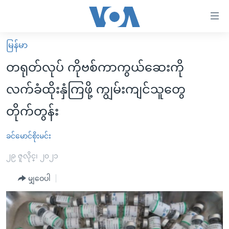
သုံး
ရ
လွယ်ကူ
မြန်မာ
မူလစာမျက်နှာ
စေ
တရုတ်လုပ် ကိုဗစ်ကာကွယ်ဆေးကို
မြန်မာ
သည့်
လက်ခံထိုးနှံကြဖို့ ကျွမ်းကျင်သူတွေ
ကမ္ဘာ့သတင်းများ
Link
တိုက်တွန်း
ဗွီဒီယို
နိုင်ငံတကာ
များ
သတင်းလွတ်လပ်ခွင့်
အမေရိကန်
ပင်မ
ခင်မောင်စိုးမင်း
ရပ်ဝန်းတခု လမ်းတခု အလွန်
တရုတ်
အကြောင်းအရာ
၂၉ ဇူလိုင္၊ ၂၀၂၁
သို့
အင်္ဂလိပ်စာလေ့လာမယ်
အစ္စရေး-ပါလက်စတိုင်း
ကျော်
မျှဝေပါ
အပတ်စဉ်ကဏ္ဍများ
အမေရိကန်သုံးအီဒီယံ
ကြည့်
ရေဒီယိုနှင့်ရုပ်သံ အချက်အလက်များ
မကြေးမုံရဲ့ အင်္ဂလိပ်စာ
ရေဒီယို
ရန်
ပင်မ
ရေဒီယို/တီဗွီအစီအစဉ်
ရုပ်ရှင်ထဲက အင်္ဂလိပ်စာ
တီဗွီ