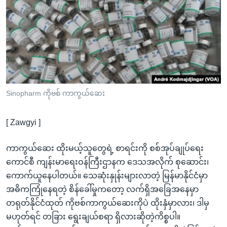
အ
သုတပဒေသာ အင်္ဂလိပ်စာ
ညွန်း
Learning English
စာမျက်နှာ
သို့
ဗွီအိုအေ လူမှုကွန်ယက်များ
ကျော်
ကြည့်
ရန်
ဘာသာစကားများ
Sinopharm ကိုဗစ် ကာကွယ်ဆေး
ရှာဖွေ
ရန်
[ Zawgyi ]
နေရာ
သို့
ကာကွယ်ဆေး ထိုးမယ့်သူတွေရဲ့ စာရင်းကို စစ်အုပ်ချုပ်ရေး
ကျော်
ကောင်စီ ကျန်းမာရေးဝန်ကြီးဌာနက ဒေသအလိုက် စုဆောင်း၊
ရန်
ကောက်ယူနေပါတယ်။ သေဆုံးနှုန်းများလာတဲ့ မြန်မာနိုင်ငံမှာ
အဓိကကြုံနေရတဲ့ စိန်ခေါ်မှုကတော့ လက်ရှိအခြေအနေမှာ
တရုတ်နိုင်ငံထုတ် ကိုဗစ်ကာကွယ်ဆေးကိုပဲ ထိုးနှံမှာလား၊ ဒါမှ
မဟုတ်ရင် တခြား ‌ရွေးချယ်စရာ ရှိလားဆိုတဲ့ကိစ္စပါ။