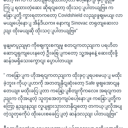
ကြျ ရထားတဲ့ဆေး ဆိုရငျတော့ ထိုးသင့ျပါတယျဗြ။ က
နြောျတို့ ကွားရတာကတော့ Covidshield လညျးဖွဈမယျ၊ လာ
မယျပေါ့နောျ အိန်ဒိယက။ နောကျ Sinovac တရုတျဆေးလ
ညျး ထိုးမယျဆို ထိုးသင့ျပါတယျဗြ။”
မွနျမာပွညျမှာ ကိုဗဈကူးစကျမှု စတငျကတညျးက ပရဟိတ
ဆောငျရှကျပေးနတေဲ့ ဦးခစြျကတော့ သူ့အနနေဲ့ ဆေးထိုးဖို့
ဆန်ဒမရှိသေးကွောငျး ပွောပါတယျ။
" ကနြောျက ဟိုအရငျကတညျးက ထိုးခှင့ျရပမေယ့ျ မထိုး
ခဲ့ဘူး။ ကိုယ့ျဟာကို အတတျနိုငျဆုံးတော့ Safe ဖွဈအောငျန
တေယျ။ မထိုးခငြျတာ ကနြော့ျစိတျကိုကလေ။ အရငျကတ
ညျးက လိုအပျတဲ့ သူတှအေတှကျပဲပေါ့နောျ။ ကနြောျတို့က
တြော့ နညျးနညျး လှုပျရှားသှားလာနိုငျတော့ တကယ့ျလိုအပျ
တဲ့သူတှကေိုပဲ ထိုးပေးစခေငြျတဲ့ ဆန်ဒလညျး ပါတယျဗြ။"