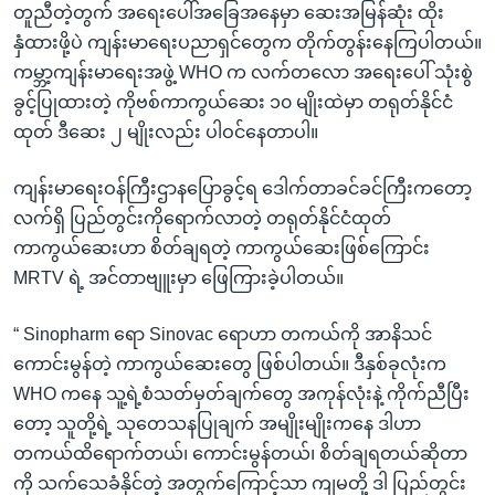
တူညီတဲ့တွက် အရေးပေါ်အခြေအနေမှာ ဆေးအမြန်ဆုံး ထိုး
နှံထားဖို့ပဲ ကျန်းမာရေးပညာရှင်တွေက တိုက်တွန်းနေကြပါတယ်။
ကမ္ဘာ့ကျန်းမာရေးအဖွဲ့ WHO က လက်တလော အရေးပေါ် သုံးစွဲ
ခွင့်ပြုထားတဲ့ ကိုဗစ်ကာကွယ်ဆေး ၁၀ မျိုးထဲမှာ တရုတ်နိုင်ငံ
ထုတ် ဒီဆေး ၂ မျိုးလည်း ပါဝင်နေတာပါ။
ကျန်းမာရေးဝန်ကြီးဌာနပြောခွင့်ရ ဒေါက်တာခင်ခင်ကြီးကတော့
လက်ရှိ ပြည်တွင်းကိုရောက်လာတဲ့ တရုတ်နိုင်ငံထုတ်
ကာကွယ်ဆေးဟာ စိတ်ချရတဲ့ ကာကွယ်ဆေးဖြစ်ကြောင်း
MRTV ရဲ့ အင်တာဗျူးမှာ ဖြေကြားခဲ့ပါတယ်။
“ Sinopharm ရော Sinovac ရောဟာ တကယ်ကို အာနိသင်
ကောင်းမွန်တဲ့ ကာကွယ်ဆေးတွေ ဖြစ်ပါတယ်။ ဒီနှစ်ခုလုံးက
WHO ကနေ သူ့ရဲ့စံသတ်မှတ်ချက်တွေ အကုန်လုံးနဲ့ ကိုက်ညီပြီး
တော့ သူတို့ရဲ့ သုတေသနပြုချက် အမျိုးမျိုးကနေ ဒါဟာ
တကယ်ထိရောက်တယ်၊ ကောင်းမွန်တယ်၊ စိတ်ချရတယ်ဆိုတာ
ကို သက်သေခံနိုင်တဲ့ အတွက်ကြောင့်သာ ကျမတို့ ဒါ ပြည်တွင်း