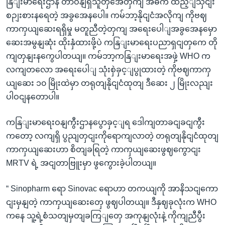
နြျးမာရေးဌာန တာဝနျရှိသူတှအေတှကျ အဓိက ထည့ျသှငျး
စဉျးစားနရေတဲ့ အခွအေနပေါ။ ကမ်ဘာ့နိုငျငံအလိုကျ ကိုဗဈ
ကာကှယျဆေးရရှိမှု မတူညီတဲ့တှကျ အရေးပေါျအခွအေနမှော
ဆေးအမွနျဆုံး ထိုးနှံထားဖို့ပဲ ကနြျးမာရေးပညာရှငျတှကေ တို
ကျတှနျးနကွေပါတယျ။ ကမ်ဘာ့ကနြျးမာရေးအဖှဲ့ WHO က
လကျတလော အရေးပေါျ သုံးစှဲခှင့ျပွုထားတဲ့ ကိုဗဈကာကှ
ယျဆေး ၁၀ မြိုးထဲမှာ တရုတျနိုငျငံထုတျ ဒီဆေး ၂ မြိုးလညျး
ပါဝငျနတောပါ။
ကနြျးမာရေးဝနျကွီးဌာနပွောခှင့ျရ ဒေါကျတာခငျခငျကွီး
ကတော့ လကျရှိ ပွညျတှငျးကိုရောကျလာတဲ့ တရုတျနိုငျငံထုတျ
ကာကှယျဆေးဟာ စိတျခရြတဲ့ ကာကှယျဆေးဖွဈကွောငျး
MRTV ရဲ့ အငျတာဗြူးမှာ ဖွကွေားခဲ့ပါတယျ။
“ Sinopharm ရော Sinovac ရောဟာ တကယျကို အာနိသငျကော
ငျးမှနျတဲ့ ကာကှယျဆေးတှေ ဖွဈပါတယျ။ ဒီနှဈခုလုံးက WHO
ကနေ သူ့ရဲ့စံသတျမှတျခကြျတှေ အကုနျလုံးနဲ့ ကိုကျညီပွီး