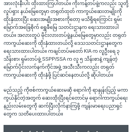
အားလုံးနီးပါး ထိုးထားကြပါတယ်။ ကိုးကန့်တပ်ဖွဲ့ကလည်း သူတို့
လှုပ်ရှား နယ်မြေတွေမှာ တရုတ်ထုတ် ကာကွယ်ဆေးတမျိုးကို
ထိုးနှံထားပြီး ဆေးအမျိုးအစားကိုတော့ မသိရှိရကြောင်း ရှမ်း
မြောက်အခြေစိုက် ရွှေဖီမြေ သတင်းဌာနက ရေးသားထားပါ
တယ်။ အလားတူပဲ မိုင်းလားတပ်ဖွဲ့နယ်မြေတွေမှာလည်း တရုတ်
ကာကွယ်ဆေးကို ထိုးနှံထားတယ်လို့ ဒေသသတင်းဌာနတွေက
ရေးသားထားပါတယ်။ ကချင်တပ်မတော် KIA က လူဦးရေ ၃
သိန်းစာ၊ ရှမ်းတပ်ဖွဲ့ SSPP/SSA က လူ ၅ သိန်းစာနဲ့ ကျန်တဲ့
မြောက်ပိုင်းလက်နက်ကိုင်အဖွဲ့ အသီးသီးကလည်း တရုတ်
ကာကွယ်ဆေးကို ထိုးနှံဖို့ ပြင်ဆင်နေတယ်လို့ ဆိုပါတယ်။
မည်သည့် ကိုဗစ်ကာကွယ်ဆေးမဆို ရောဂါကို ရာနှုန်းပြည့် မကာ
ကွယ်နိုင်တဲ့အတွက် ဆေးထိုးပြီးရင်တောင်မှ ရောဂါကာကွယ်ရေး
နည်းလမ်းတွေကို ဆက်ပြီးလိုက်နာကြဖို့ ကျန်းမာရေးပညာရှင်
တွေက သတိပေးထားပါတယ်။