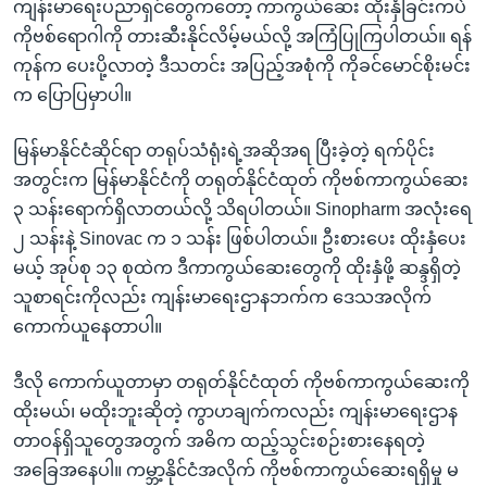
ကျန်းမာရေးပညာရှင်တွေကတော့ ကာကွယ်ဆေး ထိုးနှံခြင်းကပဲ
ကိုဗစ်ရောဂါကို တားဆီးနိုင်လိမ့်မယ်လို့ အကြံပြုကြပါတယ်။ ရန်
ကုန်က ပေးပို့လာတဲ့ ဒီသတင်း အပြည့်အစုံကို ကိုခင်မောင်စိုးမင်း
က ပြောပြမှာပါ။
မြန်မာနိုင်ငံဆိုင်ရာ တရုပ်သံရုံးရဲ့အဆိုအရ ပြီးခဲ့တဲ့ ရက်ပိုင်း
အတွင်းက မြန်မာနိုင်ငံကို တရုတ်နိုင်ငံထုတ် ကိုဗစ်ကာကွယ်ဆေး
၃ သန်းရောက်ရှိလာတယ်လို့ သိရပါတယ်။ Sinopharm အလုံးရေ
၂ သန်းနဲ့ Sinovac က ၁ သန်း ဖြစ်ပါတယ်။ ဦးစားပေး ထိုးနှံပေး
မယ့် အုပ်စု ၁၃ စုထဲက ဒီကာကွယ်ဆေးတွေကို ထိုးနှံဖို့ ဆန္ဒရှိတဲ့
သူစာရင်းကိုလည်း ကျန်းမာရေးဌာနဘက်က ဒေသအလိုက်
ကောက်ယူနေတာပါ။
ဒီလို ကောက်ယူတာမှာ တရုတ်နိုင်ငံထုတ် ကိုဗစ်ကာကွယ်ဆေးကို
ထိုးမယ်၊ မထိုးဘူးဆိုတဲ့ ကွာဟချက်ကလည်း ကျန်းမာရေးဌာန
တာဝန်ရှိသူတွေအတွက် အဓိက ထည့်သွင်းစဉ်းစားနေရတဲ့
အခြေအနေပါ။ ကမ္ဘာ့နိုင်ငံအလိုက် ကိုဗစ်ကာကွယ်ဆေးရရှိမှု မ