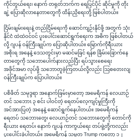
ကိုင်တွယ်ရေး၊ နောက် တရုတ်ဘက်က ရေပြင်ပိုင် ဆိုင်မှုကို တိုး
ချဲ့ ပြောဆိုလာနေတာတွေကို ထိန်းညှိရေးတို့ ဖြစ်ပါတယ်။
ငြိမ်းချမ်းရေးနဲ့ တည်ငြိမ်ရေးကို ဆောင်ကျဉ်းနိုင်ဖို့ အတွက် သုံး
နိုင်ငံ ထဲထဲဝင်ဝင် ပူးပေါင်းဆောင်ရွက်ရေးက အဓိက ဖြစ်ပါတယ်
လို့ ဂျပန် ဝန်ကြီးချုပ်က ပြောဆိုပါတယ်။ မြောက်ကိုရီးယား
အစိုးရ အနေနဲ့ ဒေသတွင်းမှာ မဆင်မခြင် ရန်စ ခြိမ်းခြောက်နေ
တာတွေကို သဘောပေါက်နားလည်ပြီး ရပ်သွားစေရေး
အခိုင်အမာ လုပ်ဖို့ သဘောတူခဲ့ကြတယ်လို့လည်း သြစတေးလျ
ဝန်ကြီးချုပ်က ပြောပါတယ်။
ပစိဖိတ် သမုဒ္ဒရာ အနောက်ခြမ်းမှာတော့ အမေရိကန် လေယာဉ်
တင် သဘောၤ ၃ စင်း ပါဝင်တဲ့ ရေတပ်လေ့ကျင့်မှုကြီးကို
အင်အားပြတဲ့ အနေနဲ့ ဆောင်ရွက်နေပါတယ်။ အမေရိကန်
ရေတပ် သဘောၤတွေ၊ လေယာဉ်တင် သဘောၤတွေကို တောင်ကို
ရီးယား ရေတပ်၊ နောက် ဂျပန် ကာကွယ်ရေး တပ်ဖွဲ့တို့ကလည်း
ပူးပေါင်းခဲ့ပါတယ်။ အမေရိကန် သမ္မတ Trump ကတော့ ၁၂