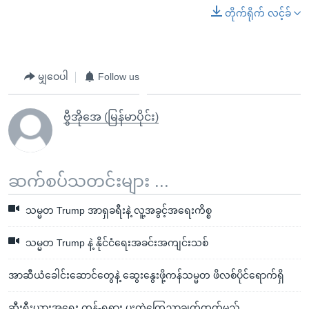
တိုက်ရိုက် လင့်ခ်
မျှဝေပါ
Follow us
ဗွီအိုအေ (မြန်မာပိုင်း)
ဆက်စပ်သတင်းများ ...
သမ္မတ Trump အာရှခရီးနဲ့ လူ့အခွင့်အရေးကိစ္စ
သမ္မတ Trump နဲ့ နိုင်ငံရေးအခင်းအကျင်းသစ်
အာဆီယံခေါင်းဆောင်တွေနဲ့ ဆွေးနွေးဖို့ကန်သမ္မတ ဖိလစ်ပိုင်ရောက်ရှိ
ဆီးရီးယားအရေး ကန်-ရုရှား ပူးတွဲကြေညာချက်ထုတ်မည်