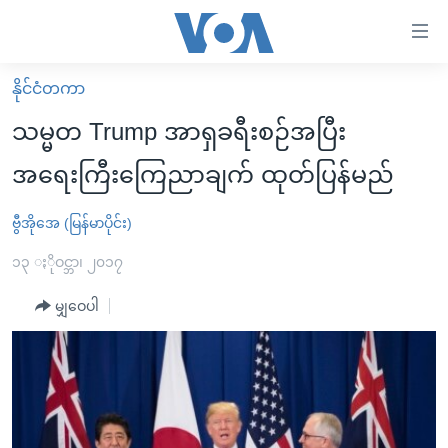
သုံး
ရ
လွယ်ကူ
နိုင်ငံတကာ
မူလစာမျက်နှာ
စေ
သမ္မတ Trump အာရှခရီးစဉ်အပြီး
မြန်မာ
သည့်
အရေးကြီးကြေညာချက် ထုတ်ပြန်မည်
ကမ္ဘာ့သတင်းများ
Link
ဗွီဒီယို
နိုင်ငံတကာ
ဗွီအိုအေ (မြန်မာပိုင်း)
များ
သတင်းလွတ်လပ်ခွင့်
အမေရိကန်
၁၃ ႏိုဝင္ဘာ၊ ၂၀၁၇
ပင်မ
ရပ်ဝန်းတခု လမ်းတခု အလွန်
တရုတ်
အကြောင်းအရာ
မျှဝေပါ
သို့
အင်္ဂလိပ်စာလေ့လာမယ်
အစ္စရေး-ပါလက်စတိုင်း
ကျော်
အပတ်စဉ်ကဏ္ဍများ
အမေရိကန်သုံးအီဒီယံ
ကြည့်
ရေဒီယိုနှင့်ရုပ်သံ အချက်အလက်များ
မကြေးမုံရဲ့ အင်္ဂလိပ်စာ
ရေဒီယို
ရန်
ပင်မ
ရေဒီယို/တီဗွီအစီအစဉ်
ရုပ်ရှင်ထဲက အင်္ဂလိပ်စာ
တီဗွီ