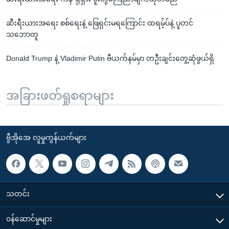
ဆီးရီးယားအရေး စစ်ရေးနဲ့ ဖြေရှင်းမရကြောင်း ထရမ့်ပ်နဲ့ ပူတင်
သဘောတူ
Donald Trump နဲ့ Vladimir Putin ဗီယက်နမ်မှာ တဦးချင်းတွေ့ဆုံဖွယ်ရှိ
အခြားဖတ်ရှုစရာများ
ဗွီအိုအေ လူမှုကွန်ယက်များ
သတင်း
၀န်ဆောင်မှုများ