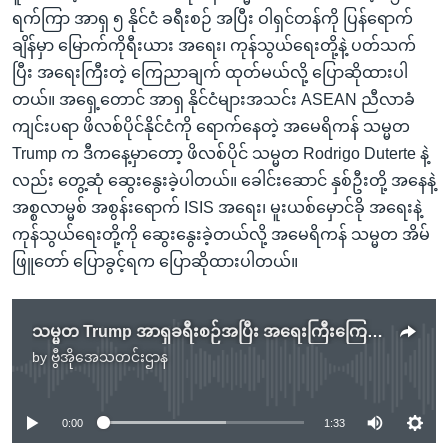
ရက်ကြာ အာရှ ၅ နိုင်ငံ ခရီးစဉ် အပြီး ဝါရှင်တန်ကို ပြန်ရောက်
ချိန်မှာ မြောက်ကိုရီးယား အရေး၊ ကုန်သွယ်ရေးတို့နဲ့ ပတ်သက်
ပြီး အရေးကြီးတဲ့ ကြေညာချက် ထုတ်မယ်လို့ ပြောဆိုထားပါ
တယ်။ အရှေ့တောင် အာရှ နိုင်ငံများအသင်း ASEAN ညီလာခံ
ကျင်းပရာ ဖိလစ်ပိုင်နိုင်ငံကို ရောက်နေတဲ့ အမေရိကန် သမ္မတ
Trump က ဒီကနေ့မှာတော့ ဖိလစ်ပိုင် သမ္မတ Rodrigo Duterte နဲ့
လည်း တွေ့ဆုံ ဆွေးနွေးခဲ့ပါတယ်။ ခေါင်းဆောင် နှစ်ဦးတို့ အနေနဲ့
အစ္စလာမ္မစ် အစွန်းရောက် ISIS အရေး၊ မူးယစ်မှောင်ခို အရေးနဲ့
ကုန်သွယ်ရေးတို့ကို ဆွေးနွေးခဲ့တယ်လို့ အမေရိကန် သမ္မတ အိမ်
ဖြူတော် ပြောခွင့်ရက ပြောဆိုထားပါတယ်။
သမ္မတ Trump အာရှခရီးစဉ်အပြီး အရေးကြီးကြေညာချက် ထုတ်ပြန်မည်
by
ဗွီအိုအေသတင်းဌာန
No media source currently available
0:00
1:33