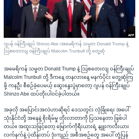
အ
သုတပဒေသာ အင်္ဂလိပ်စာ
ညွန်း
Learning English
စာမျက်နှာ
သို့
ဗွီအိုအေ လူမှုကွန်ယက်များ
ကျော်
ကြည့်
ဂျပန် ဝန်ကြီးချုပ် Shinzo Abe ၊အမေရိကန် သမ္မတ Donald Trump နဲ့
သြစတေးလျ ဝန်ကြီးချုပ် Malcolm Trunbull တို့ တွေ့ဆုံ
ရန်
ဘာသာစကားများ
ရှာဖွေ
အမေရိကန် သမ္မတ Donald Trump နဲ့ သြစတေးလျ ဝန်ကြီးချုပ်
ရန်
Malcolm Trunbull တို့ ဒီကနေ့ တနလာၤနေ့ မနက်ပိုင်း တွေ့ဆုံကြ
နေရာ
ဖို့ ကနဦး စီစဉ်ခဲ့ပေမယ့် ဆွေးနွေးပွဲမှာတော့ ဂျပန် ဝန်ကြီးချုပ်
သို့
Shinzo Abe ထပ်တိုးပါဝင်ခဲ့ပါတယ်။
ကျော်
ရန်
အခုလို အပြောင်းအလဲဟာဆိုရင် ဒေသတွင်း လုံခြုံရေး အပေါ်
သုံးနိုင်ငံတို့ အနေနဲ့ စိုးရိမ်မှု တိုးလာတာကို ပြသနေတာ ဖြစ်ပါ
တယ်။ အထူးသဖြင့်တော့ မြောက်ကိုရီးယားရဲ့ နျူးကလီးယား
လက်နက်နဲ့ ပဲ့ထိန်းတပ် ဒုံးကျည် အစီအစဉ်တွေ အပေါ် တုံ့ပြန်