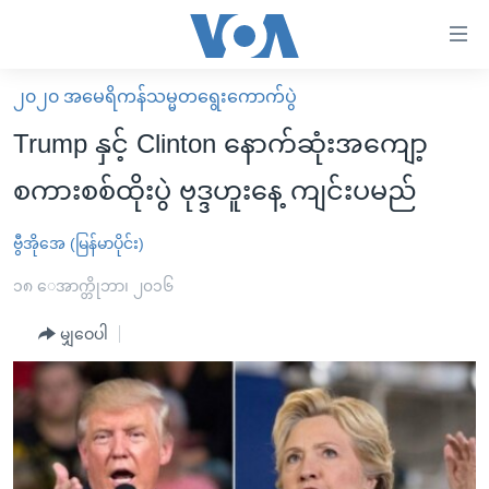
သုံး
ရ
လွယ်ကူ
၂၀၂၀ အမေရိကန်သမ္မတရွေးကောက်ပွဲ
မူလစာမျက်နှာ
စေ
Trump နှင့် Clinton နောက်ဆုံးအကျော့
မြန်မာ
သည့်
စကားစစ်ထိုးပွဲ ဗုဒ္ဒဟူးနေ့ ကျင်းပမည်
ကမ္ဘာ့သတင်းများ
Link
ဗွီဒီယို
နိုင်ငံတကာ
ဗွီအိုအေ (မြန်မာပိုင်း)
များ
သတင်းလွတ်လပ်ခွင့်
အမေရိကန်
၁၈ ေအာက္တိုဘာ၊ ၂၀၁၆
ပင်မ
ရပ်ဝန်းတခု လမ်းတခု အလွန်
တရုတ်
အကြောင်းအရာ
မျှဝေပါ
သို့
အင်္ဂလိပ်စာလေ့လာမယ်
အစ္စရေး-ပါလက်စတိုင်း
ကျော်
အပတ်စဉ်ကဏ္ဍများ
အမေရိကန်သုံးအီဒီယံ
ကြည့်
ရေဒီယိုနှင့်ရုပ်သံ အချက်အလက်များ
မကြေးမုံရဲ့ အင်္ဂလိပ်စာ
ရေဒီယို
ရန်
ပင်မ
ရေဒီယို/တီဗွီအစီအစဉ်
ရုပ်ရှင်ထဲက အင်္ဂလိပ်စာ
တီဗွီ