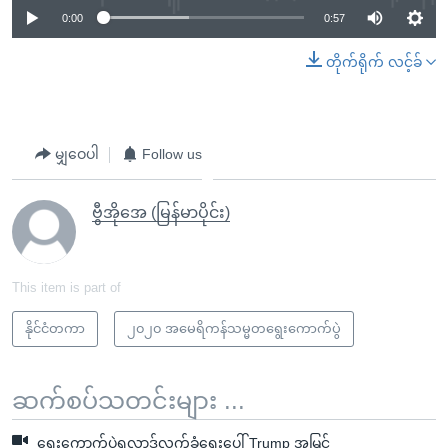
0:00
0:57
တိုက်ရိုက် လင့်ခ်
မျှဝေပါ
Follow us
ဗွီအိုအေ (မြန်မာပိုင်း)
This item is part of
နိုင်ငံတကာ
၂၀၂၀ အမေရိကန်သမ္မတရွေးကောက်ပွဲ
ဆက်စပ်သတင်းများ ...
ရွေးကောက်ပွဲရလာဒ်လက်ခံရေးပေါ် Trump အမြင်