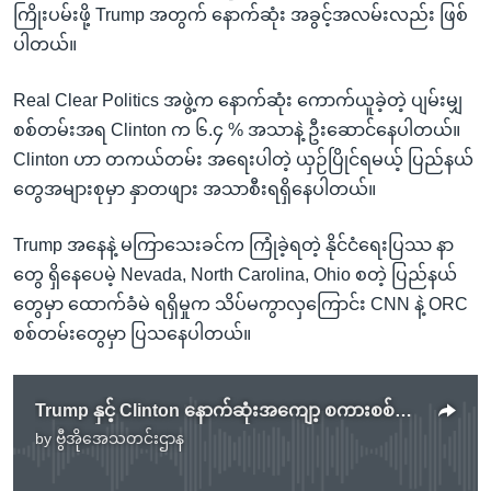
ကြိုးပမ်းဖို့ Trump အတွက် နောက်ဆုံး အခွင့်အလမ်းလည်း ဖြစ်
ပါတယ်။
Real Clear Politics အဖွဲ့က နောက်ဆုံး ကောက်ယူခဲ့တဲ့ ပျမ်းမျှ
စစ်တမ်းအရ Clinton က ၆.၄ % အသာနဲ့ ဦးဆောင်နေပါတယ်။
Clinton ဟာ တကယ်တမ်း အရေးပါတဲ့ ယှဉ်ပြိုင်ရမယ့် ပြည်နယ်
တွေအများစုမှာ နှာတဖျား အသာစီးရရှိနေပါတယ်။
Trump အနေနဲ့ မကြာသေးခင်က ကြုံခဲ့ရတဲ့ နိုင်ငံရေးပြဿ နာ
တွေ ရှိနေပေမဲ့ Nevada, North Carolina, Ohio စတဲ့ ပြည်နယ်
တွေမှာ ထောက်ခံမဲ ရရှိမှုက သိပ်မကွာလှကြောင်း CNN နဲ့ ORC
စစ်တမ်းတွေမှာ ပြသနေပါတယ်။
Trump နှင့် Clinton နောက်ဆုံးအကျော့ စကားစစ်ထိုးပွဲ ဗုဒ္ဒဟူးနေ့ ကျင်းပမည်
by
ဗွီအိုအေသတင်းဌာန
No media source currently available