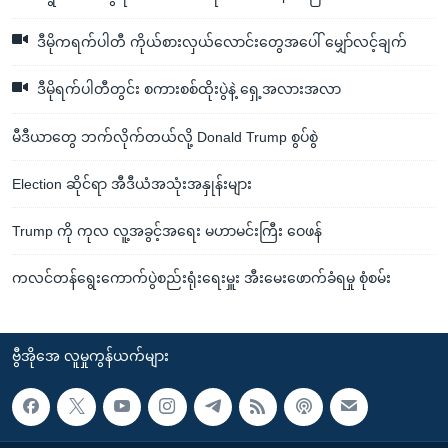
ဒီမိုကရက်ပါတီ ကိုယ်စားလှယ်လောင်းတွေအပေါ် မျှော်လင့်ချက်
ဒီမိုရက်ပါတီတွင်း စကားစစ်ထိုးပွဲနဲ့ ရှေ့အလားအလာ
မီဒီယာတွေ ဘက်လိုက်တယ်လို့ Donald Trump စွပ်စွဲ
Election ဆိုင်ရာ အီဒီယံအသုံးအနှုန်းများ
Trump ကို ကုလ လူ့အခွင့်အရေး မဟာမင်းကြီး ဝေဖန်
ကလင်တန်ရွေးကောက်ပွဲစည်းရုံးရေးမှူး အီးမေးဖောက်ခံရမှု စုံစမ်း
ဗွီအိုအေ လူမှုကွန်ယက်များ