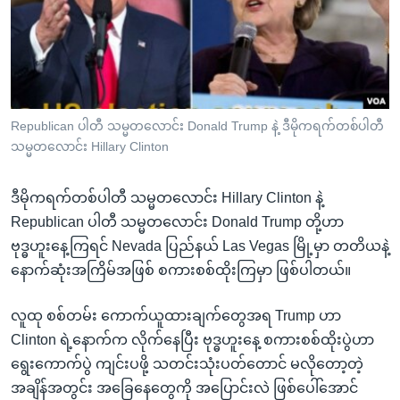
အ
သုတပဒေသာ အင်္ဂလိပ်စာ
ညွန်း
Learning English
စာမျက်နှာ
သို့
ဗွီအိုအေ လူမှုကွန်ယက်များ
ကျော်
ကြည့်
Republican ပါတီ သမ္မတလောင်း Donald Trump နဲ့ ဒီမိုကရက်တစ်ပါတီ
သမ္မတလောင်း Hillary Clinton
ရန်
ဘာသာစကားများ
ရှာဖွေ
ဒီမိုကရက်တစ်ပါတီ သမ္မတလောင်း Hillary Clinton နဲ့
ရန်
Republican ပါတီ သမ္မတလောင်း Donald Trump တို့ဟာ
နေရာ
ဗုဒ္ဓဟူးနေ့ကြရင် Nevada ပြည်နယ် Las Vegas မြို့မှာ တတိယနဲ့
သို့
နောက်ဆုံးအကြိမ်အဖြစ် စကားစစ်ထိုးကြမှာ ဖြစ်ပါတယ်။
ကျော်
ရန်
လူထု စစ်တမ်း ကောက်ယူထားချက်တွေအရ Trump ဟာ
Clinton ရဲ့နောက်က လိုက်နေပြီး ဗုဒ္ဓဟူးနေ့ စကားစစ်ထိုးပွဲဟာ
ရွေးကောက်ပွဲ ကျင်းပဖို့ သတင်းသုံးပတ်တောင် မလိုတော့တဲ့
အချိန်အတွင်း အခြေနေတွေကို အပြောင်းလဲ ဖြစ်ပေါ်အောင်