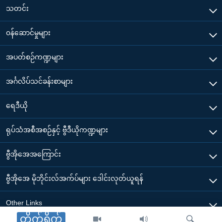
သတင်း
၀န်ဆောင်မှုများ
အပတ်စဉ်ကဏ္ဍများ
အင်္ဂလိပ်သင်ခန်းစာများ
ရေဒီယို
ရုပ်သံအစီအစဉ်နှင့် ဗွီဒီယိုကဏ္ဍများ
ဗွီအိုအေအကြောင်း
ဗွီအိုအေ မိုဘိုင်းလ်အက်ပ်များ ဒေါင်းလုတ်ယူရန်
Other Links
တိုက်ရိုက်