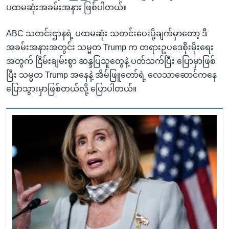
ပထမဆုံးအခမ်းအနား ဖြစ်ပါတယ်။
ABC သတင်းဌာနရဲ့ ပထမဆုံး သတင်းပေးပို့ချက်မှာတော့ ဒီ
အခမ်းအနားအတွင်း သမ္မတ Trump က တရားဥပဒေစိုးမိုးရေး
အတွက် ငြိမ်းချမ်းစွာ ဆန္ဒပြသူတွေနဲ့ ပတ်သက်ပြီး ပြောမှာဖြစ်
ပြီး သမ္မတ Trump အနေနဲ့ အိမ်ဖြူတော်ရဲ့ လေသာဆောင်ကနေ
ပြောသွားမှာဖြစ်တယ်လို့ ပြောပါတယ်။