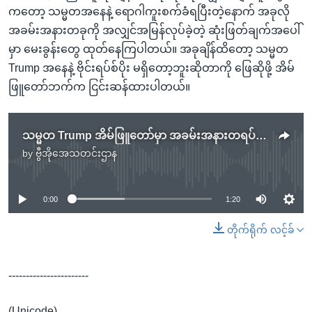
ကတော့ သမ္မတအနေနဲ့ ရောဂါကူးစက်ခံရပြီးတဲ့နောက် အခုလို
အခမ်းအနားတခုကို အလျှင်အမြန်လုပ်ခဲ့တဲ့ ဆုံးဖြတ်ချက်အပေါ်
မှာ မေးခွန်းတွေ ထုတ်နေကြပါတယ်။ အခုချိန်ထိတော့ သမ္မတ
Trump အနေနဲ့ ဗိုင်းရပ်စ်ပိုး မရှိတော့ဘူးဆိုတာကို ဖြေဆိုဖို့ အိမ်
ဖြူတော်ဘက်က ငြင်းဆန်ထားပါတယ်။
သမ္မတ Trump အိမ်ဖြူတော်မှာ အခမ်းအနားတရပ်လုပ်ဖို့ စီစဉ်
by
ဗွီအိုအေသတင်းဌာန
No media source currently available
0:00
1:20
တိုက်ရိုက် လင့်ခ်
-----------------------
(Unicode)