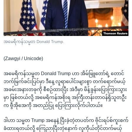
အ
သုတပဒေသာ အင်္ဂလိပ်စာ
ညွန်း
Learning English
စာမျက်နှာ
သို့
ဗွီအိုအေ လူမှုကွန်ယက်များ
ကျော်
ကြည့်
အမေရိကန်သမ္မတ Donald Trump.
ရန်
ဘာသာစကားများ
ရှာဖွေ
(Zawgyi / Unicode)
ရန်
နေရာ
အမေရိကန်သမ္မတ Donald Trump ဟာ အိမ်ဖြူတော်ရဲ့ တောင်
သို့
ဘက်မြက်ခင်းပြင်မှာ ဒီနေ့ လူရာပေါင်းများစွာ တက်ရောက်မယ့်
ကျော်
အခမ်းအနားတခုကို စီစဉ်ထားပြီး အဲဒီမှာ မိန့်ခွန်းပြောကြားသွား
ရန်
မှာ ဖြစ်တယ်လို့ အမေရိကန်အစိုးရ အကြီးတန်းတာဝန်ရှိသူတဦး
က ဗွီအိုအေကို အတည်ပြု ပြောကြားလိုက်ပါတယ်။
ဒါဟာ သမ္မတ Trump အနေနဲ့ ပြီးခဲ့တဲ့တပတ်က ဗိုင်းရပ်စ်ကူးစက်
ခံထားရတယ်လို့ ကြေညာပြီးတဲ့နောက် လူကိုယ်တိုင်တက်မယ့်