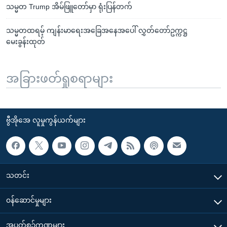
သမ္မတ Trump အိမ်ဖြူတော်မှာ ရုံးပြန်တက်
သမ္မတထရမ့် ကျန်းမာရေးအခြေအနေအပေါ် လွှတ်တော်ဥက္ကဋ္ဌ
မေးခွန်းထုတ်
အခြားဖတ်ရှုစရာများ
ဗွီအိုအေ လူမှုကွန်ယက်များ
သတင်း
၀န်ဆောင်မှုများ
အပတ်စဉ်ကဏ္ဍများ