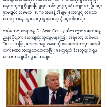
ရေးအတှကျ ငွိမျးခမြျးစှာ ဆန်ဒပွသူတှနေဲ့ ပတျသကျပွီး ပွော
မှာဖွဈပွီး သမ်မတ Trump အနနေဲ့ အိမျဖွူတောျရဲ့ လသော
ဆောငျကနေ ပွောသှားမှာဖွဈတယျလို့ ပွောပါတယျ။
သမ်မတရဲ့ ဆရာဝနျ Dr. Sean Conley ဆီက ကွာသပတေးနေ့
ညနပေိုငျးက နောကျဆုံးထုတျပွနျခကြျအရတော့ သမ်မတ
Trump ကနြျးမာရေး အခွအေနကေို စဈဆေးခဲ့တာမှာ ရောဂါ
လက်ခဏာ သကျသာလာတာမြိုး မတှေ့ရဘဲ ဒီအတိုငျးပဲ ရှိန
သေေးတယျလို့ ပွောပါတယျ။