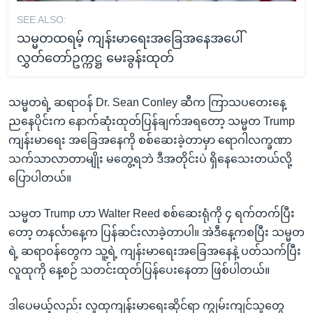
SEE ALSO:
သမ္မတထရမ့် ကျန်းမာရေးအခြေအနေအပေါ်
လွှတ်တော်ဥက္ကဋ္ဌ မေးခွန်းထုတ်
သမ္မတရဲ့ ဆရာဝန် Dr. Sean Conley ဆီက ကြာသပတေးနေ့
ညနေပိုင်းက နောက်ဆုံးထုတ်ပြန်ချက်အရတော့ သမ္မတ Trump
ကျန်းမာရေး အခြေအနေကို စစ်ဆေးခဲ့တာမှာ ရောဂါလက္ခဏာ
သက်သာလာတာမျိုး မတွေ့ရဘဲ ဒီအတိုင်းပဲ ရှိနေသေးတယ်လို့
ပြောပါတယ်။
သမ္မတ Trump ဟာ Walter Reed စစ်ဆေးရုံကို ၄ ရက်တက်ပြီး
တော့ တနင်္လာနေ့က ပြန်ဆင်းလာခဲ့တာပါ။ အဲဒီနေ့ကစပြီး သမ္မတ
ရဲ့ ဆရာဝန်တွေက သူ့ရဲ့ ကျန်းမာရေးအခြေအနေနဲ့ ပတ်သက်ပြီး
လူထုကို နေ့စဉ် သတင်းထုတ်ပြန်ပေးနေတာ ဖြစ်ပါတယ်။
ဒါပေမယ့်လည်း လူထုကျန်းမာရေးဆိုင်ရာ ကျွမ်းကျင်သူတွေ