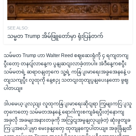
SEE ALSO:
သမ္မတ Trump အိမ်ဖြူတော်မှာ ရုံးပြန်တက်
သမ်မတ Trump ဟာ Walter Reed စဈဆေးရုံကို ၄ ရကျတကျ
ပွီးတော့ တနငျ်လာနေ့က ပွနျဆငျးလာခဲ့တာပါ။ အဲဒီနေ့ကစပွီး
သမ်မတရဲ့ ဆရာဝနျတှကေ သူ့ရဲ့ ကနြျးမာရေးအခွအေနနေဲ့ ပ
တျသကျပွီး လူထုကို နေ့စဉျ သတငျးထုတျပွနျပေးနတော ဖွဈ
ပါတယျ။
ဒါပမေယ့ျလညျး လူထုကနြျးမာရေးဆိုငျရာ ကြှမျးကငြျသူ
တှကေတော့ သမ်မတအနနေဲ့ ရောဂါကူးစကျခံရပွီးတဲ့နောကျ
အခုလို အခမျးအနားတခုကို အလြှငျအမွနျလုပျခဲ့တဲ့ ဆုံးဖွတျခ
ကြျအပေါျမှာ မေးခှနျးတှေ ထုတျနကွေပါတယျ။ အခုခြိနျထိ