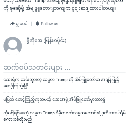
တော့ သမ်မတ Trump အနနေဲ့ ဗိုငျးရပျဈပိုး မရှိတော့ဘူးဆိုတာ
ကို ဖွဆေိုဖို့ အိမျဖွူတောျဘကျက ငွငျးဆနျထားပါတယျ။
မျှဝေပါ
Follow us
ဗွီအိုအေ (မြန်မာပိုင်း)
ဆက်စပ်သတင်းများ ...
ဆေးရုံက ဆင်းသွားတဲ့ သမ္မတ Trump ကို အိမ်ဖြူတော်မှာ အချိန်ပြည့်
စောင့်ကြည့်ဖို့ရှိ
မပြတ် စောင့်ကြည့်ကုသမယ့် ဆေးအဖွဲ့ အိမ်ဖြူတော်မှာထားရှိ
ကိုဗစ်ဖြစ်နေတဲ့ သမ္မတ Trump ဒီမိုကရက်သမ္မတလောင်းနဲ့ ဒုတိယအကြိမ်
စကားစစ်ထိုးမည်