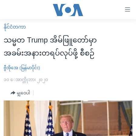
သုံး
ရ
လွယ်ကူ
နိုင်ငံတကာ
မူလစာမျက်နှာ
စေ
သမ္မတ Trump အိမ်ဖြူတော်မှာ
မြန်မာ
သည့်
အခမ်းအနားတရပ်လုပ်ဖို့ စီစဉ်
ကမ္ဘာ့သတင်းများ
Link
ဗွီဒီယို
နိုင်ငံတကာ
ဗွီအိုအေ (မြန်မာပိုင်း)
များ
သတင်းလွတ်လပ်ခွင့်
အမေရိကန်
၁၀ ေအာက္တိုဘာ၊ ၂၀၂၀
ပင်မ
ရပ်ဝန်းတခု လမ်းတခု အလွန်
တရုတ်
အကြောင်းအရာ
မျှဝေပါ
သို့
အင်္ဂလိပ်စာလေ့လာမယ်
အစ္စရေး-ပါလက်စတိုင်း
ကျော်
အပတ်စဉ်ကဏ္ဍများ
အမေရိကန်သုံးအီဒီယံ
ကြည့်
ရေဒီယိုနှင့်ရုပ်သံ အချက်အလက်များ
မကြေးမုံရဲ့ အင်္ဂလိပ်စာ
ရေဒီယို
ရန်
ပင်မ
ရေဒီယို/တီဗွီအစီအစဉ်
ရုပ်ရှင်ထဲက အင်္ဂလိပ်စာ
တီဗွီ