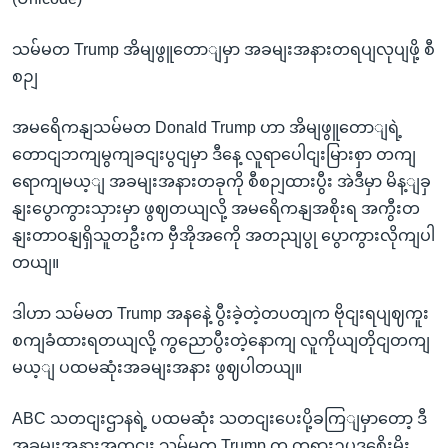
သမ်မတ Trump အိမျဖွူတောျမှာ အခမျးအနားတရပျလုပျဖို့ စီ
စဉျ
အမရေိကနျသမ်မတ Donald Trump ဟာ အိမျဖွူတောျရဲ့
တောငျဘကျမွကျခငျးပွငျမှာ ဒီနေ့ လူရာပေါငျးမြားစှာ တကျ
ရောကျမယ့ျ အခမျးအနားတခုကို စီစဉျထားပွီး အဲဒီမှာ မိန့ျခှ
နျးပွောကွားသှားမှာ ဖွဈတယျလို့ အမရေိကနျအစိုးရ အကွီးတ
နျးတာဝနျရှိသူတဦးက ဗှီအိုအကေို အတညျပွု ပွောကွားလိုကျပါ
တယျ။
ဒါဟာ သမ်မတ Trump အနနေဲ့ ပွီးခဲ့တဲ့တပတျက ဗိုငျးရပျဈကူး
စကျခံထားရတယျလို့ ကွညောပွီးတဲ့နောကျ လူကိုယျတိုငျတကျ
မယ့ျ ပထမဆုံးအခမျးအနား ဖွဈပါတယျ။
ABC သတငျးဌာနရဲ့ ပထမဆုံး သတငျးပေးပို့ခကြျမှာတော့ ဒီ
အခမျးအနားအတှငျး သမ်မတ Trump က တရားဥပဒစေိုးမိုး