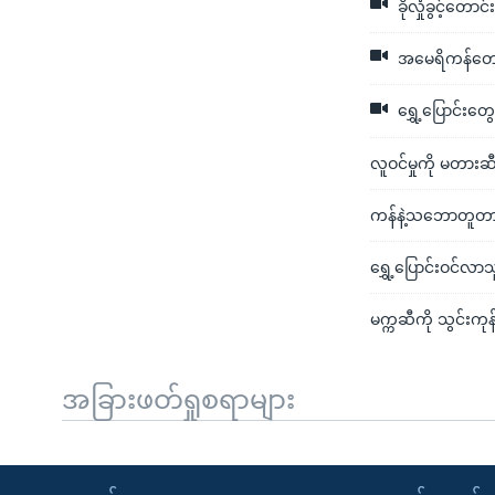
ခိုလှုံခွင့်တော
အမေရိကန်တောင်
ရွှေ့ပြောင်းတွ
လူဝင်မှုကို မတားဆ
ကန်နဲ့သဘောတူတာ 
ရွှေ့ပြောင်းဝင်လာ
မက္ကဆီကို သွင်းကုန်ခ
အခြားဖတ်ရှုစရာများ