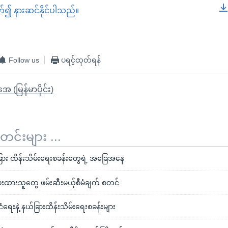
တ်၍ နားဆင်နိုင်ပါသည်။
EMBED
Follow us
ပရင့်ထုတ်ရန်
ုအေ (မြန်မာပိုင်း)
်းများ ...
ြား ထိန်းသိမ်းရေးစခန်းတွေရဲ့ အခြေအနေ
းထားသူတွေ ဖမ်းဆီးမယ့်စီမံချက် စတင်
ံရေးနဲ့ နယ်ခြားထိန်းသိမ်းရေးစခန်းများ