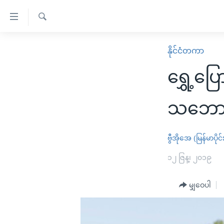
သုံး
ရ
ရှာဖွေ
လွယ်ကူ
မူလစာမျက်နှာ
နိုင်ငံတကာ
ရ
စေ
မြန်မာ
လာ
ရွှေ့ပြ
သည့်
ဒ်
ကမ္ဘာ့သတင်းများ
Link
ဗွီဒီယို
နိုင်ငံတကာ
သဘောတ
များ
သတင်းလွတ်လပ်ခွင့်
အမေရိကန်
ပင်မ
ရပ်ဝန်းတခု လမ်းတခု အလွန်
တရုတ်
ဗွီအိုအေ (မြန်မာပိုင်
အကြောင်းအရာ
အင်္ဂလိပ်စာလေ့လာမယ်
အစ္စရေး-ပါလက်စတိုင်း
၁၂ ဇြန္၊ ၂၀၁၉
သို့
အပတ်စဉ်ကဏ္ဍများ
အမေရိကန်သုံးအီဒီယံ
ကျော်
မျှဝေပါ
ကြည့်
ရေဒီယိုနှင့်ရုပ်သံ အချက်အလက်များ
မကြေးမုံရဲ့ အင်္ဂလိပ်စာ
ရေဒီယို
ရန်
ရေဒီယို/တီဗွီအစီအစဉ်
ရုပ်ရှင်ထဲက အင်္ဂလိပ်စာ
တီဗွီ
ပင်မ