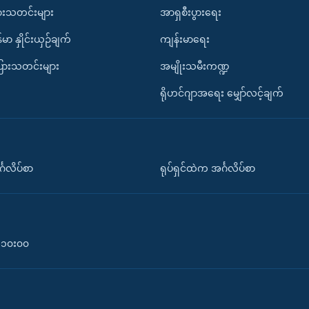
ားသတင်းများ
အာရှစီးပွားရေး
်မာ နှိုင်းယှဉ်ချက်
ကျန်းမာရေး
ပြားသတင်းများ
အမျိုးသမီးကဏ္ဍ
ရိုဟင်ဂျာအရေး မျှော်လင့်ချက်
်္ဂလိပ်စာ
ရုပ်ရှင်ထဲက အင်္ဂလိပ်စာ
၀-၁၀း၀၀