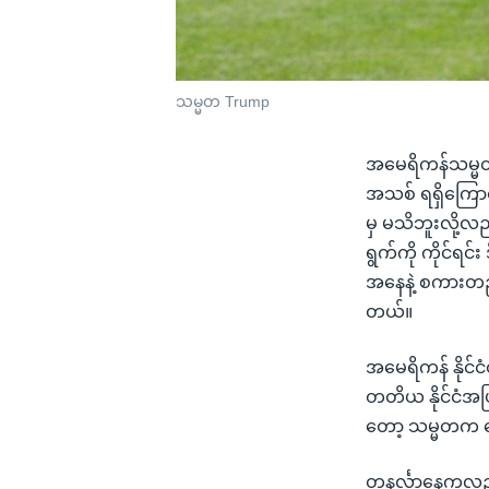
သမ္မတ Trump
အမေရိကန်သမ္မတ 
အသစ် ရရှိကြောင်
မှ မသိဘူးလို့လ
ရွက်ကို ကိုင်ရင်
အနေနဲ့ စကားတည
တယ်။
အမေရိကန် နိုင်ငံ
တတိယ နိုင်ငံအဖ
တော့ သမ္မတက ဖြ
တနင်္လာနေ့ကလည်း