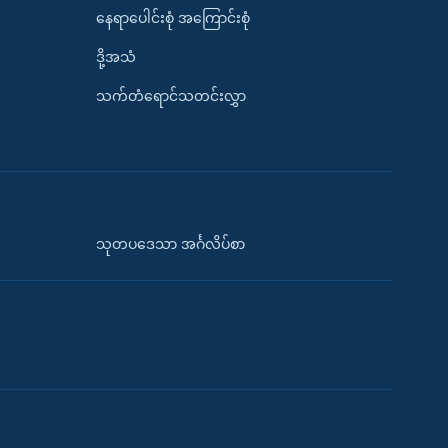
နေရာပေါင်းစုံ အကြောင်းစုံ
ဒို့အသံ
သက်တံရောင်သတင်းလွှာ
သုတပဒေသာ အင်္ဂလိပ်စာ