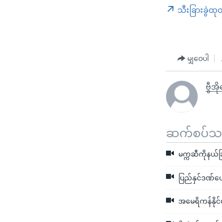
သီးခြားခွဲထု
မျှဝေပါ
ဗွီအိ
ဆက်စပ်သတင
မက္ကဆီကိုနယ်ခ
ပြည်နှင်ဒဏ်ပေ
အမေရိကန်နိုင်င