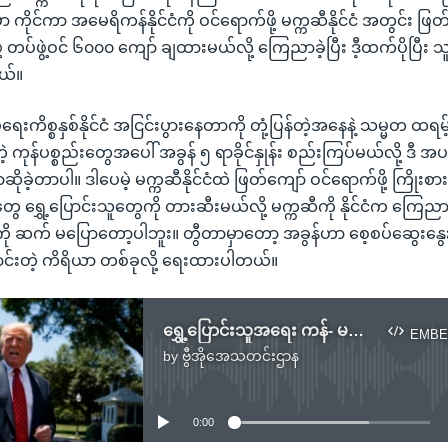
 ကိုင်ကာ အမေရိကန်နိုင်ငံကို ဝင်ရောက်ဖို့ မက္ကဆီနိုင်ငံ အတွင်း ဖြ
့ တပ်ဖွဲ့ဝင် ၆၀၀၀ ကျော် ချထားမယ်လို့ ကြေညာခဲ့ပြီး ဒီ့ထက်ပိုပြီး သူ
တယ်။
်ရေးကိစ္စနှစ်နိုင်ငံ အငြင်းပွားနေတာကို တုံ့ပြန်တဲ့အနေနဲ့ သမ္မတ ထရမ့
 ကုန်ပစ္စည်းတွေအပေါ် အခွန် ၅ ရာခိုင်နှုန်း စည်းကြပ်မယ်လို့ ဒီ အ
ာဆိုခဲ့တာပါ။ ဒါပေမဲ့ မက္ကဆီနိုင်ငံထဲ ဖြတ်ကျော် ဝင်ရောက်ဖို့ ကြိုးစ
တွေ ရွှေ့ပြောင်းသူတွေကို တားဆီးမယ်လို့ မက္ကဆီကို နိုင်ငံက ကြေ
ကို ဆက် မပြောတော့ပါဘူး။ တွီတာမှာတော့ အခွန်ဟာ စေ့စပ်ဆွေးနွေ
ာင်းတဲ့ ကိရိယာ တစ်ခုလို့ ရေးထားပါတယ်။
ရွှေ့ပြောင်းသူအရေး ကန်- မက္ကဆီကို သဘောတူညီမှု နောက်ဆုံးအခြေနေ
EMBE
by
ဗွီအိုအေသတင်းဌာန
No media source currently available
0:00