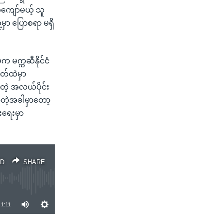
တ်ကျော်မယ့် သူ
့မှာ ပြောစရာ မရှိ
်က မက္ကဆီနိုင်ငံ
ပတ်ထဲမှာ
ားတဲ့ အလယ်ပိုင်း
ညာတဲ့အခါမှာတော့
းရေးမှာ
D
SHARE
1:11