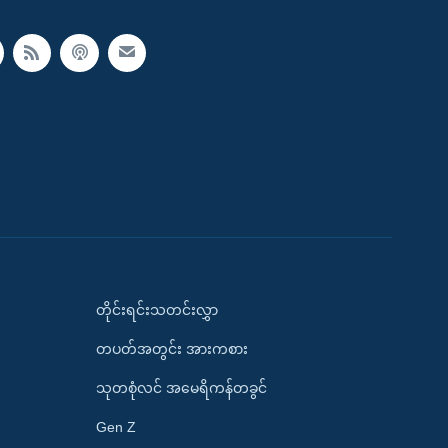
တိုင်းရင်းသတင်းလွှာ
တပတ်အတွင်း အားကစား
သုတစုံလင် အမေရိကန်တခွင်
Gen Z