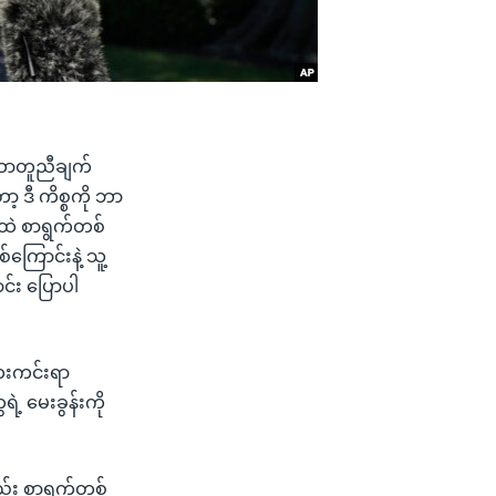
ဘောတူညီချက်
့ ဒီ ကိစ္စကို ဘာ
ထဲ စာရွက်တစ်
ကြောင်းနဲ့ သူ့
်း ပြောပါ
 ဘေးကင်းရာ
့ မေးခွန်းကို
ည်း စာရွက်တစ်