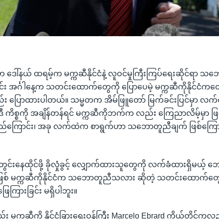
ဒေါ်နယ် ထရမ့်က မက္ကဆီနိုင်ငံနဲ့ လူဝင်မှုကြီးကြပ်ရေးဆိုင်ရာ သ
း အင်္ဂါနေ့က သတင်းထောက်တွေကို ပြောပေမဲ့ မက္ကဆီကိုနိုင်ငံကတော
ည်း ပြောထားပါတယ်။ သမ္မတက အိမ်ဖြူတော် မြက်ခင်းပြင်မှာ လက်
း ဒီ ကိစ္စကို အချိန်တန်ရင် မက္ကဆီကိုဘက်က လည်း ကြေညာလိမ့်မှာ ဖြစ်
်ကြောင်း၊ အခု လက်ထဲက စာရွက်ဟာ သဘောတူညီချက် ဖြစ်ကြောင
တွင်းနေထိုင်ဖို့ ခိုလှုံခွင့် လျှောက်ထားသူတွေကို လက်ခံထားရှိမယ့်
ြစ် မက္ကဆီကိုနိုင်ငံက သဘောတူညီသလား ဆိုတဲ့ သတင်းထောက်တွေရဲ
ေကြားခြင်း မရှိပါဘူး။
 မက္ကဆီကို နိုင်ငံခြားရေးဝန်ကြီး Marcelo Ebrard ကိုယ်တိုင်ကလ