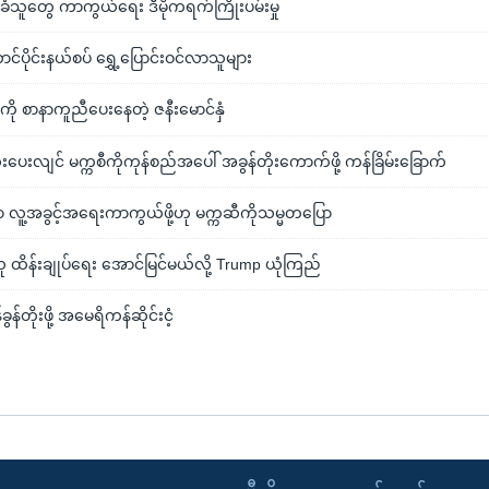
င်းခံသူတွေ ကာကွယ်ရေး ဒီမိုကရက်ကြိုးပမ်းမှု
ပိုင်းနယ်စပ် ရွှေ့ပြောင်းဝင်လာသူများ
ေကို စာနာကူညီပေးနေတဲ့ ဇနီးမောင်နှံ
ီးပေးလျင် မက္ကစီကိုကုန်စည်အပေါ် အခွန်တိုးကောက်ဖို့ ကန်ခြိမ်းခြောက်
လူ့အခွင့်အရေးကာကွယ်ဖို့ဟု မက္ကဆီကိုသမ္မတပြော
သူ ထိန်းချုပ်ရေး အောင်မြင်မယ်လို့ Trump ယုံကြည်
ွန်တိုးဖို့ အမေရိကန်ဆိုင်းငံ့