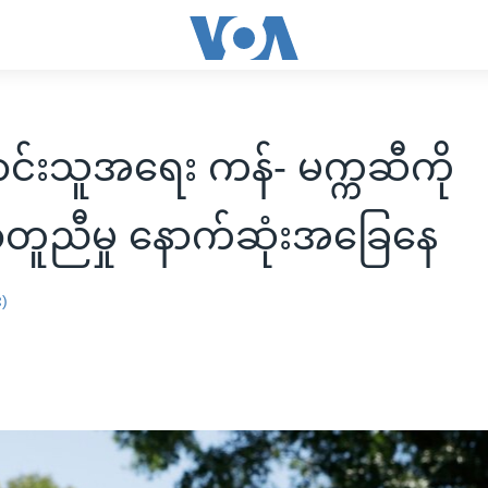
ောင်းသူအရေး ကန်- မက္ကဆီကို
ူညီမှု နောက်ဆုံးအခြေနေ
း)