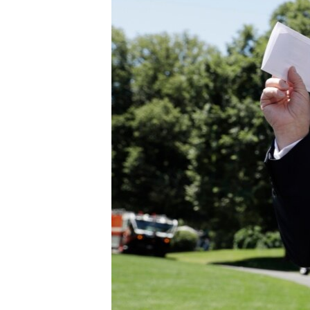
သုတပဒေသာ အင်္ဂလိပ်စာ
အ
ညွန်း
စာမျက်နှာ
သို့
ကျော်
ကြည့်
ရန်
ရှာဖွေ
ရန်
နေရာ
သို့
ကျော်
ရန်