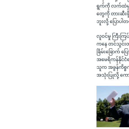
ရွက်ကို လက်ထဲမှာ
တွေကို တားဆီးဖို
ဘူးလို့ ပြောပါ
လူဝင်မှု ကြီးကြပ
ကနေ တင်သွင်းတဲ့
ခြိမ်းခြောက် ပြေ
အမေရိကန်နိုင်ငံ
သူက အခွန်ကိစ္စ
အသုံးပြုလို့ ကေ