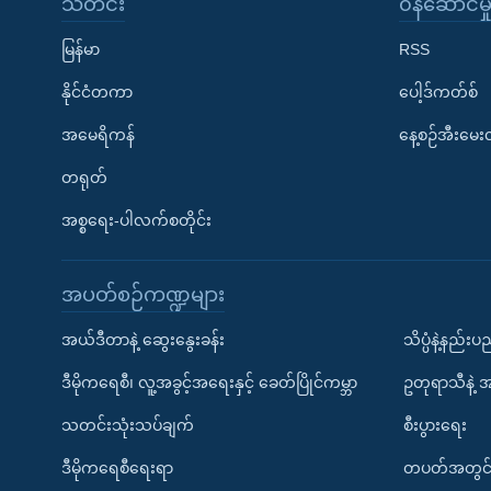
သတင်း
၀န်ဆောင်မှ
မြန်မာ
RSS
နိုင်ငံတကာ
ပေါ့ဒ်ကတ်စ်
အမေရိကန်
နေ့စဉ်အီးမေ
တရုတ်
အစ္စရေး-ပါလက်စတိုင်း
အပတ်စဉ်ကဏ္ဍများ
အယ်ဒီတာနဲ့ ဆွေးနွေးခန်း
သိပ္ပံနဲ့နည်း
ဒီမိုကရေစီ၊ လူ့အခွင့်အရေးနှင့် ခေတ်ပြိုင်ကမ္ဘာ
ဥတုရာသီနဲ့ 
သတင်းသုံးသပ်ချက်
စီးပွားရေး
ဒီမိုကရေစီရေးရာ
တပတ်အတွင်