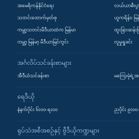
အမေရိကန်နိုင်ငံရေး
လယ်ယာစီးပွ
သတင်းထောက်မှတ်စု
ယူကရိန်း၊ မြန
ကမ္ဘာ့သတင်းမီဒီယာထဲက မြန်မာ
ထူးခြားဆန်း
ကမ္ဘာ့ မြန်မာ့ မီဒီယာမြင်ကွင်း
လူမှုရှုခင်း
အင်္ဂလိပ်သင်ခန်းစာများ
အီဒီယံသင်ခန်းစာ
မကြေးမုံရဲ့အင
ရေဒီယို
နံနက်ပိုင်း ၆း၀၀-ရး၀၀
ညပိုင်း ၉း၀
ရုပ်သံအစီအစဉ်နှင့် ဗွီဒီယိုကဏ္ဍများ