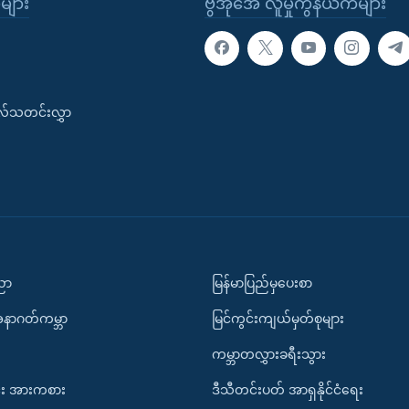
ုများ
ဗွီအိုအေ လူမှုကွန်ယက်များ
းလ်သတင်းလွှာ
ပညာ
မြန်မာပြည်မှပေးစာ
အနာဂတ်ကမ္ဘာ
မြင်ကွင်းကျယ်မှတ်စုများ
ကမ္ဘာတလွှားခရီးသွား
း အားကစား
ဒီသီတင်းပတ် အာရှနိုင်ငံရေး